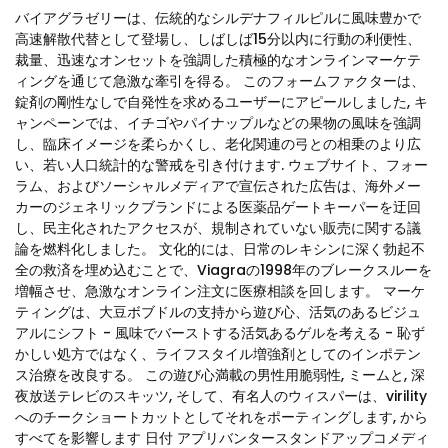
バイアグラゼリーは、伝統的なシルデナフィルピルに風味豊かで
高速解散代替として登場し、しばしば15分以内に行動の利便性、
裁量、迅速なオンセットを強調した積極的なオンラインマーケテ
ィングを通じて急激な牽引を得る。 このフォームファクターは、
錠剤の剛性なしで自発性を求めるユーザーにアピールしました, キ
ャンペーンでは、イチゴやパイナップルなどの果物の風味を強調
し、臨床イメージを柔らかくし、老化関連の弓との相乗のより広
い、若い人口統計的な警戒を引き付けます. ウェブサイト、フォー
ラム、およびソーシャルメディアで宣伝された広告は、海外メー
カーのジェネリックブランドによる医薬品ゲートキーパーを迂回
し、民主化されたアクセスが、規制されていない販売に関する議
論を燃料化しました。 文化的には、日常のレキシンに深く勃起不
全の救済を埋め込むことで、Viagraの1998年のブレークスルーを
増幅させ、急激なオンライン注文に医療相談を回します。 マーケ
ティングは、大豆ボブドルの支持から遊び心、活気のあるビジュ
アルにシフト - 風味でバーストする活気あるゲルを考える - 恥ず
かしい処方ではなく、ライフスタイル増強剤としてのインポテン
ス治療を改良する。 この遊び心満載の男性用脆弱性, ミームと, 深
夜放送テレビのスキッツ, そして、有名人のウィスパーは、virility
へのチークショートカットとしてそれをポーティングします, から
すべてを影響します 日付 アプリバンタースタンドアップコメディ