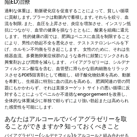
陥ED治療
過剰な体重は、動脈硬化症を促進することによって、貧しい循環
に貢献します, プラークは動脈内で蓄積します, それらを絞り、血
流を制限. また、血圧を上昇させ、炎症を増加させ、インスリン抵
抗につながり、血管の健康を損なうとともに、酸素を組織に還元
します。 性的健康の面では、肥満はペニスに血流を制限すること
により、男性の勃起不全を悪化させ、テストステロンレベルを下
げ、ホルモン不均衡を引き起こします。 女性のために、それは生
殖器血流、多嚢胞卵巣症候群のような条件に頻繁にリンクされる
興奮剤および潤滑を減らします。 バイアグラゼリーは、シルデナ
フィルクエン酸塩を含む、血管壁に滑らかな筋肉細胞をリラック
スさせるPDE5阻害剤として機能し、硝子酸化物効果を高め、動脈
を希釈し、生殖器に特別に血の流れを高める。 肥満関連の管の問
題にもかかわらず、それは直接ターゲット サイトの悪い循環に反
対することによってペニルか不道徳なengorgementを改善し、
全体的な体重減少に単独で頼らずにより強い勃起または高められ
た感受性を可能にします.
あなたはアルコールでバイアグラゼリーを取
ることができますか? 知っておくべきこと
バイアグラゼリー(シルデナフィル)をアルコールと組み合わせる