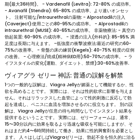
期(最大36時間)。 - Vardenafil (Levitra): 72-80% の成功率。
- Avanafil (Stendra): 65-80% の成功率、より速いオンセッ
ト。 注射可能な/intraurethralの薬物: - Alprostadilの注入
(Caverject):使用ごとの80-95%の成功率。 - Alprostadilの
intraurethral (MUSE): 40-65%の成功率。 非薬物療法: - 真空の
勃起装置: 60-90% の成功率。 - 浸透の注入(外科的): 85-95% 満
足度は長期に与えます。 -低強度の衝撃波療法:最近の研究の60-
75%の改善率。 - 骨盤の床の練習(Kegels): 40-75% 軽度の症例
の改善。 - 心理療法/焼成(精神病ED用):50-70%の成功率。 - ラ
イフスタイルの変化(運動、ダイエット、禁煙):30-60%改善率.
ヴィアグラ ゼリー 神話: 普通の誤解を解禁
1つの一般的な誤解は、Viagra Jellyが媚薬として機能するか、性
欲を高めることです。 実際には、それは性的欲求に影響を与えま
せん。それはリラックスした血管によって性的刺激に反応して勃
起を達成し、ペニスに血流を増加させるのに役立ちます。 別の誤
解は、Viagra Jellyが任意の待ち時間なしでインスタント結果を
提供するということです。 実際には、ゼリーフォームは、通常、
15〜30分以内に効果を取るより迅速な吸収を可能にしますが、そ
れはまだ約4〜6時間持続して働き、効果に性的興奮剤を必要とし
ます。 人々はしばしばViagraゼリーは、勃起不全を恒久的に治る