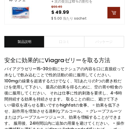
+ 次の受注は10％の割引を
$66.49
$ 49.99
$ 5.00 当たり sachet
製品説明
口コミ
パッケージ
安全に効果的にViagraゼリーを取る方法
バイアグラゼリー15-30分前にセクシュアの内容を口に直接絞って
水なしで飲み込むことで性的活動の前に服用してください。
100mgの線量を超過するだけでなく、1日あたりの1つの磨き粉だ
けを使用して下さい。 最高の効果を得るために、空の胃や軽食の
後に服用してください。 それは仕事に性的刺激を要求し、4-6時
間持続する効果を持続させます。 取ることの前に、避けて下さ
い:-吸収を遅らせる重いですかhighfatの食事。 - 効果を低下さ
せ、副作用を増加させる過剰なアルコール。 - グレープフルーツ
またはグレープフルーツジュース、効果を増幅することができま
す。 服用後、24時間以内に追加の用量を避けてください。 - 操作