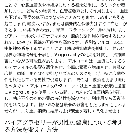
ことで、心臓血管系や神経系に対する相乗効果によるリスクが増
加します。 どちらの物質は、血管拡張剤として作用します。, 血圧
を下げる, 重度の低下につながることができます。, めまいを引き
起こします, 軽度, かすか, または偶発的な低張力はすぐに立ち上が
るとき. この組み合わせは、頭痛、フラッシング、鼻の混雑、およ
びアルコールがシルデナフィルの一般的な副作用を増幅するにつ
れて、ぼやけた視線の可能性を高めます。 過剰なアルコールは、
中枢神経系を圧迫することにより勃起機能障害を抑制し、勃起に
必要な神経信号を干渉し、Viagra Jellyの利点を対抗し、治療障
害につながる可能性があります。 アルコールは、血流に対するシ
ルデナフィルの影響を悪化させ、心臓の緊張を増加させ、急激な
心拍、動悸、または不規則なリズムのリスクを上げ、特に心臓条
件を根絶している男性で促進します。 男性は、飲酒をあまり避け
るべきです - アルコールの2-3ユニット以上 - 重度の摂取に適度
にViagra Jellyを使用している間、これらの低血圧効果を増強
し、勃起不全のための薬の有効性を減少させ、副作用から回復時
間を延長します。 軽い飲み物は最低の影響をもたらすかもしれま
せんが、より重い消費は結果および安全を著しく悪化させます.
バイアグラゼリーが男性の健康について考え
る方法を変えた方法