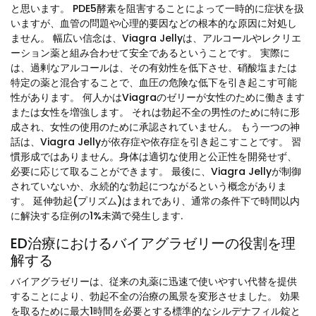
と思います。 PDE5酵素を阻害することによって一時的に症状を扱
いますが、血管の問題や心理的要因などの根本的な原因に対処し
ません。 幅広い信念は、Viagra Jellyは、アルコールやレクリエ
ーション薬と組み合わせて安全であるということです。 実際に
は、過剰なアルコールは、その有効性を低下させ、硝酸塩または
特定の薬と混合することで、血圧の危険な低下を引き起こす可能
性があります。 何人かはViagraのゼリーが女性のために働きます
または女性を増強します。 それは勃起不全の男性のために特に形
成され、女性の使用のために承認されていません。 もう一つの神
話は、Viagra Jellyが依存症や依存症を引き起こすことです。 習
慣形成ではありません。身体は適切な使用と公正性を開発せず、
必要に応じて取ることができます。 最後に、Viagra Jellyが制御
されていないか、永続的な勃起につながるという概念がありま
す。 延伸勃起(プリズム)はまれであり、通常の条件下で時間以内
に解決する症例の1%未満で発生します.
ED治療におけるバイアグラゼリーの役割を理
解する
バイアグラゼリーは、従来の丸薬に迅速で使いやすい代替を提供
することにより、勃起不全の治療の風景を変形させました。 効果
を取るために最大1時間を必要とする標準的なシルデナフィル錠と