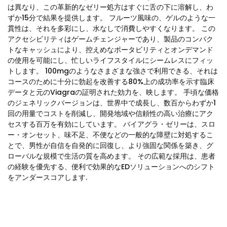
は異なり、この革新的なゼリー処方はすぐに舌の下に溶解し、わ
ずか15分で結果を提供します。 フルーツ風味の、ゲルのような一
貫性は、それを多彩にし、水なしで消費しやすくなります。 この
アクセシビリティはゲームチェンジャーであり、製品のコンパク
トなキャッシュにより、控えめなポータビリティとオンデマンド
の使用を可能にし、忙しいライフスタイルにシームレスにフィッ
トします。 100mgのようなさまざまな強さで利用できる、それは
コースのために十分に勃起を改善する80%上の成功率を示す臨床
データと元のViagraの証明された効力を、映します。 手頃な価格
のジェネリックバージョンは、世界中で成長し、数百からわずか1
回の用量でコストを削減し、開発地域や信頼性の高い治療にアク
セスする百万を有効にしています。 バイアグラ・ゼリーは、スロ
ー・オンセット、味不足、不便などの一般的な障壁に対処するこ
とで、男性が自信を自発的に回復し、より強固な関係を築き、グ
ローバルな規模で生活の質を高めます。 その広範な採用は、患者
の経験を優先する、便利で効果的なEDソリューションへのシフト
をアンダースコアします.