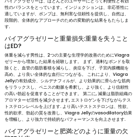
バイアグラゼリーは、ほとんどのユーザーにとって利便性と有効
性のバランスをとっています。インジェクションは、非応答性に
適していますが、ポンプは、無利害な信頼性を提供し、自然は、
段階的、全体的なアプローチのための変動的な結果をもたらしま
す.
バイアグラゼリーと重量損失:重量を失うこと
はED?
体重を減らす男性は、2つの主要な生理学的改善のためにViagra
ゼリーから増加した結果を経験します。 まず、過剰なポンドを取
除くと、血管の脂肪蓄積を減らし、炎症を下げ、子宮内膜機能を
高め、より良い全体的な血行につながる。 これにより、Viagra
Jellyの有効成分、シルデナフィルが、より効果的に滑らかな筋肉
をリラックスし、ペニスの動脈を希釈し、より強く、より信頼性
の高い勃起を促進することができます。 第二に, 減量は脂肪組織の
アロマターゼ活性を減少させます, エストロゲンを下げながらテス
トステロンレベルを上げます. より高いテストステロンは、性欲、
性的欲求、勃起の質を改善し、Viagra Jellyのvasodilatory効果
を増幅し、より強力で持続的なパフォーマンスを向上させます.
バイアグラゼリーと肥満:どのように重量の欠