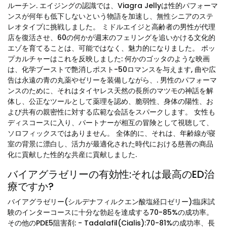
ルーチン. エイジングの認識では、Viagra Jellyは性的パフォーマ
ンスが何年も低下しないという物語を加速し、無性シニアのステ
レオタイプに挑戦しました。 ミドルエイジと高齢者の男性が代理
店を復活させ、60の何かが週末のフェリングを追いかける文化的
エゾを育てることは、可能ではなく、魅力的になりました。 ポッ
プカルチャーはこれを反映しました: 何かのゴッタのような映画
は、化学ブーストで艶消しポスト-50ロマンスを与えます, 曲や広
告は永遠の青の丸薬やゼリーを装備しながら、. 男性のパフォーマ
ンスのために、それはタイヤレス天然の長所のマツモの神話を解
体し、公正なツールとして薬理を認め、脆弱性、身体の陽性、お
よび共有の親密性に対する広範な会話をスパークします。 女性も
ディスコースに入り、パートナーが相互の冒険として視聴して、
ソロフィックスではありません。 全体的に、それは、年齢線が寝
室の背景に漂白し、活力が最適化された時代における慈善の商品
化に貢献した性的な共産に貢献しました.
バイアグラゼリーの有効性:それは最高のED治
療ですか?
バイアグラゼリー(シルデナフィルクエン酸塩経口ゼリー):臨床試
験のインターコースに十分な勃起を達成する70-85%の成功率。
その他のPDE5阻害剤: - Tadalafil(Cialis):70-81%の成功率、長