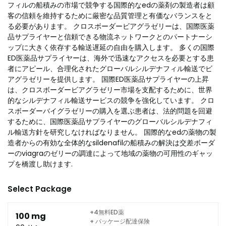
フィルの船積みの市場で競争する国際的なedの薬剤の製造者は顧
客の信頼を維持するために厳密な品質管理と有価なバランスをと
る必要があります。 クロスボーダービアグラゼリーは、国際医薬
品サプライヤーと信頼できる物流ネットワークとのパートナーシ
ップに大きく依存する輸送遅延の自由を購入します。 多くの国際
ED医薬品サプライヤーは、海外で迅速なアクセスを必要とする患
者にアピール、合理化されたグローバルシルデナフィル輸送でビ
アグラゼリーを提供します。 国際ED医薬品サプライヤーの上昇
は、クロスボーダービアグラゼリー市場を支配するために、世界
的なシルデナフィル輸送サービスの競争を強化しています。 クロ
スボーダーバイグラゼリーの購入を選ぶ患者は、法的問題を回避
するために、国際医薬品サプライヤーのグローバルシルデナフィ
ル輸送方針を研究しなければなりません。 国際的なedの薬物の製
造者からの有効な全体的なsildenafilの船積みの解決は交差ボーダ
ーのviagraのゼリーの調達によって地域の薬物の可用性のギャッ
プを橋渡し助けます.
Select Package
+4無料ED薬
100 mg
+ パッケージ配達保険