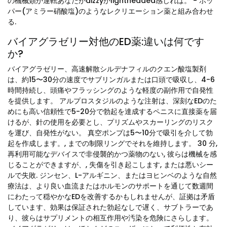
の機械類か運転あなたがdizzyかlightheaded感じれば。 - ポッ
パー(アミラー硝酸塩)のようなレクリエーション薬と組み合わせ
る.
バイアグラゼリー対他のED薬:違いは何です
か?
バイアグラゼリー、高速解散シルデナフィルのクエン酸塩製剤
は、約15〜30分の速度でサブリンガルまたは口頭で吸収し、4-6
時間持続し、頭痛やフラッシングのような軽度の副作用で自発性
を提供します。 アルプロスタジルのような注射は、深刻なEDのた
めにも高い信頼性で5-20分で勃起を達成するペニスに直接薬を届
けるが、針の使用を必要とし、プリズムやスカーリングのリスク
を運び、自発性がない。 真空ポンプは5〜10分で吸引を介して勃
起を作成します。, までの制限リングでそれを維持します。 30 分,
再利用可能なデバイスで非侵襲的かつ薬物のない, 彼らは機械を感
じることができますが、, 失傷を引き起こします, または悪いシー
ルで失敗. ジンセン、L-アルギニン、またはヨヒンベのような自然
療法は、より良い血流またはホルモンのサポートを通じて数週間
にわたって穏やかなEDを改善するかもしれませんが、証拠は矛盾
しています、効果は保証された勃起なしで遅く、サブトラーであ
り、彼らはサプリメントの相互作用や汚染を危険にさらします。