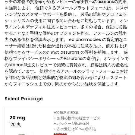
ッチの本物の質を確かめるレビューの確実性へのasuransの約束
を強調します。 信頼できるアスールプラットフォームは、レスポ
ンシブなカスタマーサポートを提供し、製品の詳細やプロフェッ
ショナリズムの使用に関する問い合わせに対処しています。 オン
ラインシルデナフィル注文レビューは、多くの場合、保証に妥協
することなく手頃な価格のオプションを作る、アスールンの競争
力のある価格を強調表示します。 ed pharmacies の肯定的なユ
ーザー経験は隠れた料金か遅れの不在に注意を払い、前方および
信頼できるサービスのための assurans の評判を補強します。 厳
格なプライバシーポリシーへのAssuransの遵守は、オンラインで
のsildenafil注文レビューで頻繁に賞賛され、顧客は購入の匿名性
を認めています。 信頼できるアスールのプラットフォームにおけ
る詳細な製品説明と効率的な物流の組み合わせにより、スタート
からフィニッシュまでの手間のかからない経験を保証します.
Select Package
+10無料のED薬
20 mg
+ 無料の標準の航空サービス
+ パッケージ配達保険
120 丸
+ 次の受注は10％の割引を
$372.00