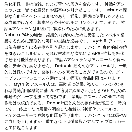
消化不良、鼻の混雑、および背中の痛みを含みます。 神話4:アシ
ュランは、皆で心臓発作や脳卒中を引き起こします。 Debunk: 深
刻な心血管イベントはまれであり、通常、適切に使用したときに
薬自体ではなく、根本的な条件や誤用にリンクされています。 神
話5:アシュランは即座に症状緩和のために働きます。
Debunk:PAHの場合、継続的な効果のために安定したレベルを構
築するために定期的な毎日の投薬が必要です。 Myth 6: アスール
は依存症または依存症を引き起こします。 デバンク: 身体的依存症
を引き起こしません。それは根本的な病気によるPAH症状を悪化
させる可能性があります。 神話7:アシュランはアルコールや食べ
物に安全ではありません。 Debunk: 控えめなアルコールは、一般
的には良いですが、薬物レベルを高めることができるので、グレ
ープフルーツジュースを避けます。幅広い食品制限はありませ
ん。 Myth 8: アスール人は、高齢者に効果がない。 デバンク: そ
れは腎臓/肝臓機能に基づいて適切に線量されたときPAHのための
年齢のグループを渡って有効です。 第9話:アスールンの全ての副
作用は永続的である。 Debunk:ほとんどの副作用は軽度で一時的
です。, 停止または用量を調整した後解決. 神話10:アスールは、す
べてのユーザーで危険な血圧を下げます。 デバンク: それは穏やか
に血圧を下げますが、重要な低下は硝酸塩かアルファ ブロッカー
と主に起こります.