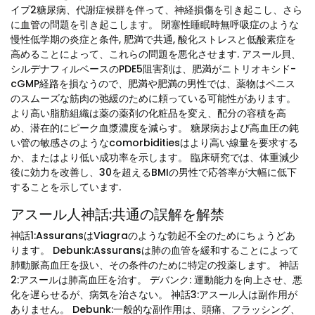
イプ2糖尿病、代謝症候群を伴って、神経損傷を引き起こし、さら
に血管の問題を引き起こします。 閉塞性睡眠時無呼吸症のような
慢性低学期の炎症と条件, 肥満で共通, 酸化ストレスと低酸素症を
高めることによって、これらの問題を悪化させます. アスール貝、
シルデナフィルベースのPDE5阻害剤は、肥満がニトリオキシド-
cGMP経路を損なうので、肥満や肥満の男性では、薬物はペニス
のスムーズな筋肉の弛緩のために頼っている可能性があります。
より高い脂肪組織は薬の薬剤の化粧品を変え、配分の容積を高
め、潜在的にピーク血漿濃度を減らす。 糖尿病および高血圧の鈍
い管の敏感さのようなcomorbiditiesはより高い線量を要求する
か、またはより低い成功率を示します。 臨床研究では、体重減少
後に効力を改善し、30を超えるBMIの男性で応答率が大幅に低下
することを示しています.
アスール人神話:共通の誤解を解禁
神話1:AssuransはViagraのような勃起不全のためにちょうどあ
ります。 Debunk:Assuransは肺の血管を緩和することによって
肺動脈高血圧を扱い、その条件のために特定の投薬します。 神話
2:アスールは肺高血圧を治す。 デバンク: 運動能力を向上させ、悪
化を遅らせるが、病気を治さない。 神話3:アスール人は副作用が
ありません。 Debunk:一般的な副作用は、頭痛、フラッシング、