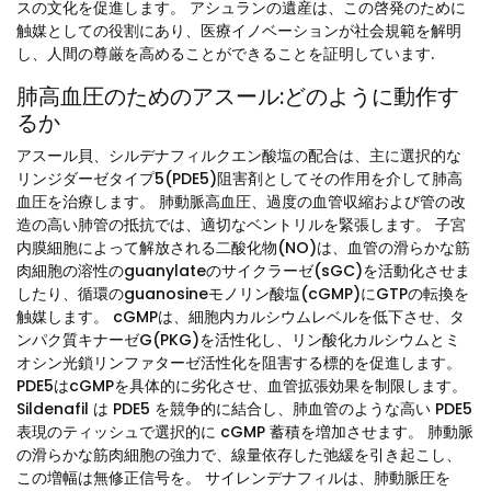
スの文化を促進します。 アシュランの遺産は、この啓発のために
触媒としての役割にあり、医療イノベーションが社会規範を解明
し、人間の尊厳を高めることができることを証明しています.
肺高血圧のためのアスール:どのように動作す
るか
アスール貝、シルデナフィルクエン酸塩の配合は、主に選択的な
リンジダーゼタイプ5(PDE5)阻害剤としてその作用を介して肺高
血圧を治療します。 肺動脈高血圧、過度の血管収縮および管の改
造の高い肺管の抵抗では、適切なベントリルを緊張します。 子宮
内膜細胞によって解放される二酸化物(NO)は、血管の滑らかな筋
肉細胞の溶性のguanylateのサイクラーゼ(sGC)を活動化させま
したり、循環のguanosineモノリン酸塩(cGMP)にGTPの転換を
触媒します。 cGMPは、細胞内カルシウムレベルを低下させ、タ
ンパク質キナーゼG(PKG)を活性化し、リン酸化カルシウムとミ
オシン光鎖リンファターゼ活性化を阻害する標的を促進します。
PDE5はcGMPを具体的に劣化させ、血管拡張効果を制限します。
Sildenafil は PDE5 を競争的に結合し、肺血管のような高い PDE5
表現のティッシュで選択的に cGMP 蓄積を増加させます。 肺動脈
の滑らかな筋肉細胞の強力で、線量依存した弛緩を引き起こし、
この増幅は無修正信号を。 サイレンデナフィルは、肺動脈圧を