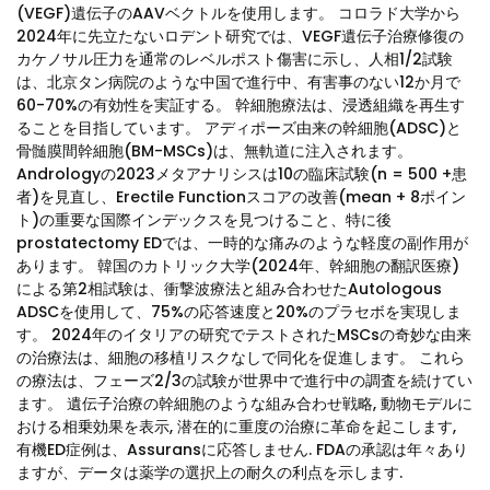
(VEGF)遺伝子のAAVベクトルを使用します。 コロラド大学から
2024年に先立たないロデント研究では、VEGF遺伝子治療修復の
カケノサル圧力を通常のレベルポスト傷害に示し、人相1/2試験
は、北京タン病院のような中国で進行中、有害事のない12か月で
60-70%の有効性を実証する。 幹細胞療法は、浸透組織を再生す
ることを目指しています。 アディポーズ由来の幹細胞(ADSC)と
骨髄膜間幹細胞(BM-MSCs)は、無軌道に注入されます。
Andrologyの2023メタアナリシスは10の臨床試験(n = 500 +患
者)を見直し、Erectile Functionスコアの改善(mean + 8ポイン
ト)の重要な国際インデックスを見つけること、特に後
prostatectomy EDでは、一時的な痛みのような軽度の副作用が
あります。 韓国のカトリック大学(2024年、幹細胞の翻訳医療)
による第2相試験は、衝撃波療法と組み合わせたAutologous
ADSCを使用して、75%の応答速度と20%のプラセボを実現しま
す。 2024年のイタリアの研究でテストされたMSCsの奇妙な由来
の治療法は、細胞の移植リスクなしで同化を促進します。 これら
の療法は、フェーズ2/3の試験が世界中で進行中の調査を続けてい
ます。 遺伝子治療の幹細胞のような組み合わせ戦略, 動物モデルに
おける相乗効果を表示, 潜在的に重度の治療に革命を起こします,
有機ED症例は、Assuransに応答しません. FDAの承認は年々あり
ますが、データは薬学の選択上の耐久の利点を示します.