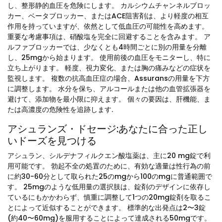
し、整形静的血圧を危険にします。 カルシウムチャンネルブロッ
カー、ベータブロッカー、またはACE阻害剤は、より軽度の相互
作用を持っていますが、依然として低血圧の可能性を高めます。
重要な考慮事項は、硝酸塩を完全に回避することを含みます。 ア
ルファブロッカーでは、少なくとも4時間ごとに別の用量を分離
し、25mgから始まります。 使用前後の血圧をモニターし、特に
立ち上がります。 軽度、視力変化、または胸の痛みなどの症状を
監視します。 複数の抗高血圧症の場合、Assuransの用量を下方
に調整します。 水分を保ち、アルコールまたは他の血管拡張器を
避けて、添加物を最小限に抑えます。 個々の要因は、肝機能、ま
たは高濃度の危険性を追跡します.
アシュランズ・ドセージ:あなたに合った正し
いドーズを見つける
アシュラン、シルデナフィルクエン酸塩薬は、主に20 mg錠で利
用可能です。 勃起不全の処置のために、有効な適量は性行為の前
に約30-60分として取られた25のmgから100のmgに普通範囲で
す。 25mgのような低用量の選択肢は、錠剤のデザインに依存し
ているにもかかわらず、慎重に調整して1つの20mg錠剤を取るこ
とによって近似することができます。 標準的な出発点は2〜3錠
(約40〜60mg)を服用することによって達成される50mgです。