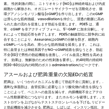
素。 性的刺激の間に、ニトリオキシド(NO)は神経終端および内皮
細胞から解放され、オガニレートサイクラーゼを活動化させ、循
環グアノシンモノリン酸塩(cGMP)を作り出します。 このcGMP
は滑らかな筋肉弛緩、vasodilationを仲介し、浸透の動脈に高め
られた血の流れを促進します勃起を促進します。 PDE5 は、通
常、cGMP を非アクティブ フォーム、5'-GMP に加水分解し、そ
れによって勃起応答を終了します。 PDE5の触媒部位に競争的に結
合することにより、AssuransはcGMPの分解を防ぎ、細胞内
cGMPレベルを高め、滑らかな筋肉弛緩を延長します。 これは、
特に血管または神経系因子がNO-cGMP経路を損なうとき、勃起
不全(ED)で男性の勃起機能を改善し、パイル血流と剛性を高めま
す。 効果は、無解放のための性刺激を要求し、約4時間の持続時
間30-60分以内の時間のポストadministrationのピークです.
アスールおよび肥満:重量の欠陥EDの処置
肥満は、いくつかのメカニズムを通じて勃起不全に貢献します。.
過剰な体脂肪は、血管拡張に必要なニトリ酸化物の産生を損なう
ことによって、ペニスへの血流を減らす、内膜機能不全とアテロ
ーム性動脈硬化につながります。 またホルモンを破壊します。, エ
ストロゲンを上げながらテストステロン レベルを下げる, リビドー
と勃起機能を減少させる. 肥満は、しばしば、インスリン抵抗、タ