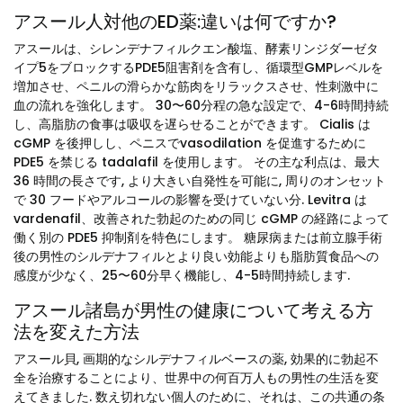
アスール人対他のED薬:違いは何ですか?
アスールは、シレンデナフィルクエン酸塩、酵素リンジダーゼタ
イプ5をブロックするPDE5阻害剤を含有し、循環型GMPレベルを
増加させ、ペニルの滑らかな筋肉をリラックスさせ、性刺激中に
血の流れを強化します。 30〜60分程の急な設定で、4-6時間持続
し、高脂肪の食事は吸収を遅らせることができます。 Cialis は
cGMP を後押しし、ペニスでvasodilation を促進するために
PDE5 を禁じる tadalafil を使用します。 その主な利点は、最大
36 時間の長さです, より大きい自発性を可能に, 周りのオンセット
で 30 フードやアルコールの影響を受けていない分. Levitra は
vardenafil、改善された勃起のための同じ cGMP の経路によって
働く別の PDE5 抑制剤を特色にします。 糖尿病または前立腺手術
後の男性のシルデナフィルとより良い効能よりも脂肪質食品への
感度が少なく、25〜60分早く機能し、4-5時間持続します.
アスール諸島が男性の健康について考える方
法を変えた方法
アスール貝, 画期的なシルデナフィルベースの薬, 効果的に勃起不
全を治療することにより、世界中の何百万人もの男性の生活を変
えてきました. 数え切れない個人のために、それは、この共通の条