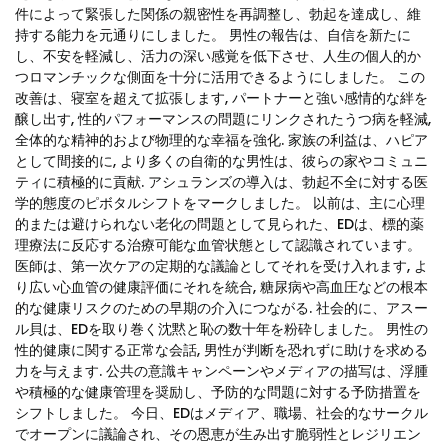
件によって緊張した関係の親密性を再調整し、勃起を達成し、維
持する能力を元通りにしました。 男性の報告は、自信を新たに
し、不安を軽減し、活力の深い感覚を低下させ、人生の個人的か
つロマンチックな側面を十分に活用できるようにしました。 この
改善は、寝室を超えて拡張します, パートナーと強い感情的な絆を
醸し出す, 性的パフォーマンスの問題にリンクされたうつ病を軽減,
全体的な精神的および物理的な幸福を強化. 家族の利益は、ハピア
として間接的に, より多くの自衛的な男性は、彼らの家やコミュニ
ティに積極的に貢献. アシュランズの導入は、勃起不全に対する医
学的態度のピボタルシフトをマークしました。 以前は、主に心理
的または避けられない老化の問題として見られた、EDは、標的薬
理療法に反応する治療可能な血管状態として認識されています。
医師は、第一次ケアの定期的な議論としてそれを受け入れます, よ
り広い心血管の健康評価にそれを統合, 糖尿病や高血圧などの根本
的な健康リスクのための早期の介入につながる. 社会的に、アスー
ル貝は、EDを取り巻く沈黙と恥の数十年を粉砕しました。 男性の
性的健康に関する正常な会話, 男性が判断を恐れずに助けを求める
力を与えます. 公共の意識キャンペーンやメディアの描写は、浮腫
や積極的な健康管理を奨励し、予防的な問題に対する予防措置を
シフトしました。 今日、EDはメディア、職場、社会的なサークル
でオープンに議論され、その恩恵が生み出す脆弱性とレジリエン