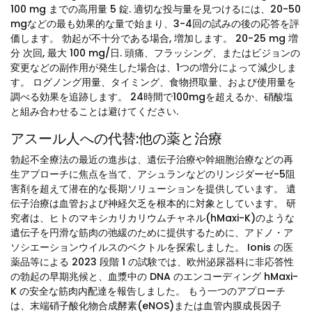
100 mg までの高用量 5 錠. 適切な投与量を見つけるには、20-50
mgなどの最も効果的な量で始まり、3-4回の試みの後の応答を評
価します。 勃起が不十分である場合, 増加します。 20-25 mg 増
分 次回, 最大 100 mg/日. 頭痛、フラッシング、またはビジョンの
変更などの副作用が発生した場合は、1つの増分によって減少しま
す。 ログノング用量、タイミング、食物摂取量、および使用量を
調べる効果を追跡します。 24時間で100mgを超えるか、硝酸塩
と組み合わせることは避けてください.
アスール人への代替:他の薬と治療
勃起不全療法の最近の進歩は、遺伝子治療や幹細胞治療などの再
生アプローチに焦点を当て、アシュランなどのリンジダーゼ-5阻
害剤を超えて潜在的な長期ソリューションを提供しています。 遺
伝子治療は血管および神経欠乏を根本的に対象としています。 研
究者は、ヒトのマキシカリカリウムチャネル(hMaxi-K)のような
遺伝子を円滑な筋肉の弛緩のために提供するために、アドノ・ア
ソシエーションウイルスのベクトルを探索しました。 Ionis の医
薬品等による 2023 段階 1 の試験では、欧州泌尿器科に非応答性
の勃起の早期兆候と、血漿中の DNA のエンコーディング hMaxi-
K の安全な筋肉内配達を報告しました。 もう一つのアプローチ
は、末端硝子酸化物合成酵素(eNOS)または血管内膜成長因子