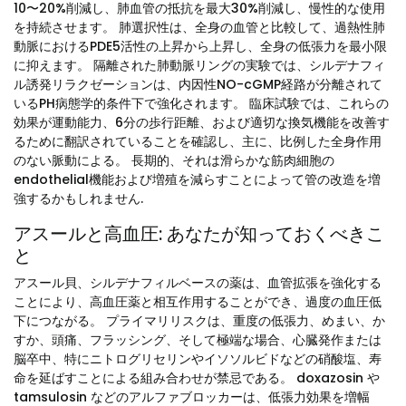
10〜20%削減し、肺血管の抵抗を最大30%削減し、慢性的な使用
を持続させます。 肺選択性は、全身の血管と比較して、過熱性肺
動脈におけるPDE5活性の上昇から上昇し、全身の低張力を最小限
に抑えます。 隔離された肺動脈リングの実験では、シルデナフィ
ル誘発リラクゼーションは、内因性NO-cGMP経路が分離されて
いるPH病態学的条件下で強化されます。 臨床試験では、これらの
効果が運動能力、6分の歩行距離、および適切な換気機能を改善す
るために翻訳されていることを確認し、主に、比例した全身作用
のない脈動による。 長期的、それは滑らかな筋肉細胞の
endothelial機能および増殖を減らすことによって管の改造を増
強するかもしれません.
アスールと高血圧: あなたが知っておくべきこ
と
アスール貝、シルデナフィルベースの薬は、血管拡張を強化する
ことにより、高血圧薬と相互作用することができ、過度の血圧低
下につながる。 プライマリリスクは、重度の低張力、めまい、か
すか、頭痛、フラッシング、そして極端な場合、心臓発作または
脳卒中、特にニトログリセリンやイソソルビドなどの硝酸塩、寿
命を延ばすことによる組み合わせが禁忌である。 doxazosin や
tamsulosin などのアルファブロッカーは、低張力効果を増幅