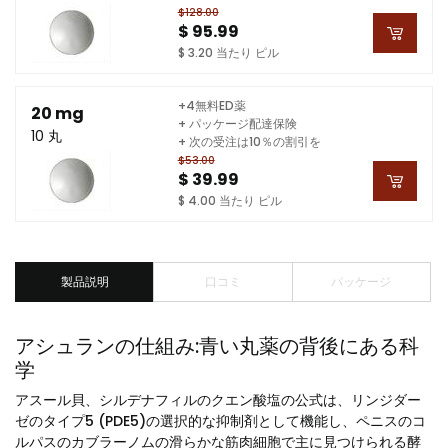
$128.00
$ 95.99
$ 3.20 当たり ピル
+4無料ED薬
20 mg
+ パッケージ配達保険
10 丸
+ 次の受注は10％の割引を
$53.00
$ 39.99
$ 4.00 当たり ピル
製品説明
口コミ
パッケージ
アシュランの仕組み:青い丸薬の背後にある科
学
アスール貝、シルデナフィルのクエン酸塩の公式は、リンジダー
ゼのタイプ5 (PDE5)の選択的な抑制剤として機能し、ペニスのコ
ルパスのカブラーノムの滑らかな筋肉細胞で主に見つけられる酵