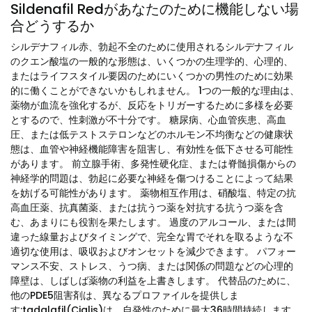
Sildenafil Redがあなたのために機能しない場
合どうするか
シルデナフィル赤、勃起不全のために使用されるシルデナフィル
のクエン酸塩の一般的な形態は、いくつかの生理学的、心理的、
またはライフスタイル要因のためにいくつかの男性のために効果
的に働くことができないかもしれません。 1つの一般的な理由は、
薬物が血流を強化するが、反応をトリガーするために多様を必要
とするので、性刺激が不十分です。 糖尿病、心血管疾患、高血
圧、または低テストステロンなどのホルモン不均衡などの健康状
態は、血管や神経機能障害を阻害し、有効性を低下させる可能性
があります。 前立腺手術、多発性硬化症、または脊髄損傷からの
神経学的問題は、勃起に必要な神経を傷つけることによって結果
を妨げる可能性があります。 薬物相互作用は、硝酸塩、特定の抗
高血圧薬、抗真菌薬、または抗うつ薬を対抗する抗うつ薬を含
む、あまりにも役割を果たします。 過度のアルコール、または間
違った線量およびタイミングで、完全な胃でそれを取るような不
適切な使用は、吸収およびオンセットを減少できます。 パフォー
マンス不安、ストレス、うつ病、または関係の問題などの心理的
障壁は、しばしば薬物の利益を上書きします。 代替品のために、
他のPDE5阻害剤は、異なるプロファイルを提供しま
す:tadalafil(Cialis)は、自発性のために最大36時間持続します。