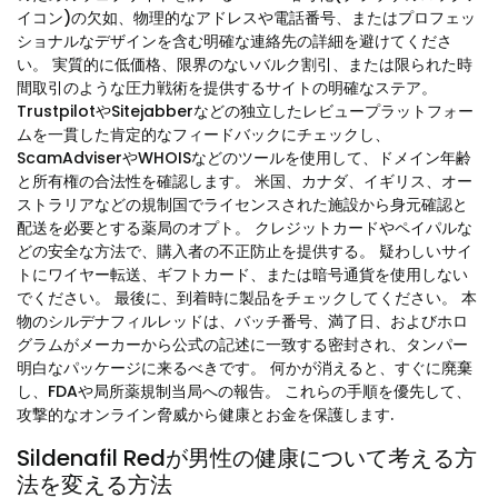
イコン)の欠如、物理的なアドレスや電話番号、またはプロフェッ
ショナルなデザインを含む明確な連絡先の詳細を避けてくださ
い。 実質的に低価格、限界のないバルク割引、または限られた時
間取引のような圧力戦術を提供するサイトの明確なステア。
TrustpilotやSitejabberなどの独立したレビュープラットフォー
ムを一貫した肯定的なフィードバックにチェックし、
ScamAdviserやWHOISなどのツールを使用して、ドメイン年齢
と所有権の合法性を確認します。 米国、カナダ、イギリス、オー
ストラリアなどの規制国でライセンスされた施設から身元確認と
配送を必要とする薬局のオプト。 クレジットカードやペイパルな
どの安全な方法で、購入者の不正防止を提供する。 疑わしいサイ
トにワイヤー転送、ギフトカード、または暗号通貨を使用しない
でください。 最後に、到着時に製品をチェックしてください。 本
物のシルデナフィルレッドは、バッチ番号、満了日、およびホロ
グラムがメーカーから公式の記述に一致する密封され、タンパー
明白なパッケージに来るべきです。 何かが消えると、すぐに廃棄
し、FDAや局所薬規制当局への報告。 これらの手順を優先して、
攻撃的なオンライン脅威から健康とお金を保護します.
Sildenafil Redが男性の健康について考える方
法を変える方法