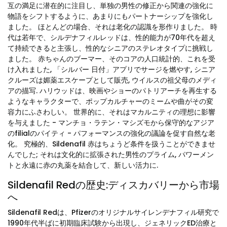
互の満足に潜在的に注目し、単独の男性の修正から関連の強化に
物語をシフトするように、あまりにもパートナーシップを強化し
ました。 ほとんどの場合、それは老化の認識を形作りました。 時
代は若年で、シルデナフィルレッドは、性的能力が70年代を超え
て持続できると主張し、性的なシニアのステレオタイプに挑戦し
ました。 赤ちゃんのブーマー、そのコアの人口統計的、これを受
け入れました, 「シルバー 日付」アプリでサージを燃やす, シニア
クルーズは媚薬エスケープとして販売, ウイルスの祖父母のメディ
アの描写. ハリウッドは、映画やショーのパトリアーチを再生する
ようなキャラクターで、ポップカルチャーのミームや曲がその変
容力にふさわしい。 世界的に、それはマカルニティの理想に影響
を与えました - マンチョ・ラテン・マシズモから保守的なアジア
のfilialのパイティ - パフォーマンスの強化の議論を促す自然な老
化。 究極的、Sildenafil 赤はちょうど条件を扱うことができませ
んでした; それは文化的に拡張された男性のプライム, パワーメン
トと永遠に赤の丸薬を結合して、新しい活力に.
Sildenafil Redの歴史:ディスカバリーから市場
へ
Sildenafil Redは、Pfizerのオリジナルサイレンデナフィル研究で
1990年代半ばに初期臨床試験から出現し、ジェネリックED治療と