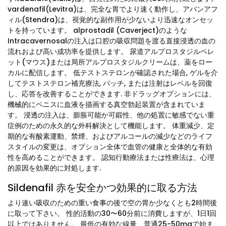
vardenafil(Levitra)は、完全な胃でより速く動作し、アバンアフ
ィル(Stendra)は、視覚的な副作用が少ないより迅速なオンセッ
トを持っています。 alprostadil (Caverject)のような
Intracavernosalの注入は口腔の吸収問題を渡る直接浸透の血の
流れおよび高い成功率を提供します。 尿道アルプロスタジルペレ
ット(マウス)または局所アルプロスタジルクリームは、薬をロー
カルに配信します。 低テストステロンが確認された場合, ゲルを介
してテストステロン補充療法, パッチ, または注射はレベルを回復
し、応答を改善することができます. 非ドラッグオプションには、
機械的にペニスに血液を描画する真空勃起装置が含まれていま
す。 浸透の注入は、膨脹可能か可鍛性、他の処置に敏感でない重
症例のための永久的な外科解決として機能します。 体重減少、定
期的な有酸素運動、禁煙、およびアルコールの減少などのライフ
スタイルの変更は、オプション全体で血管の健康と全体的な有効
性を高めることができます。 認知行動療法または性療法は、心理
的原因を効果的に対処します.
Sildenafil 赤を安全かつ効果的に取る方法
より速い吸収のための重い食事の後で空の胃か少なくとも2時間後
に取って下さい。 性的活動の30〜60分前に消費しますが、1日1回
以上ではありません。 最低の有効な線量、普通25-50mgで始ま