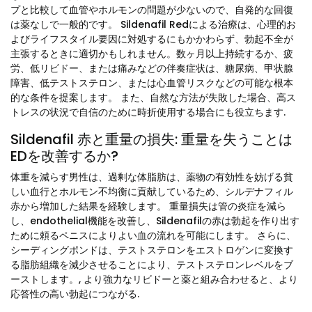
プと比較して血管やホルモンの問題が少ないので、自発的な回復
は薬なしで一般的です。 Sildenafil Redによる治療は、心理的お
よびライフスタイル要因に対処するにもかかわらず、勃起不全が
主張するときに適切かもしれません。数ヶ月以上持続するか、疲
労、低リビドー、または痛みなどの伴奏症状は、糖尿病、甲状腺
障害、低テストステロン、または心血管リスクなどの可能な根本
的な条件を提案します。 また、自然な方法が失敗した場合、高ス
トレスの状況で自信のために時折使用する場合にも役立ちます.
Sildenafil 赤と重量の損失: 重量を失うことは
EDを改善するか?
体重を減らす男性は、過剰な体脂肪は、薬物の有効性を妨げる貧
しい血行とホルモン不均衡に貢献しているため、シルデナフィル
赤から増加した結果を経験します。 重量損失は管の炎症を減ら
し、endothelial機能を改善し、Sildenafilの赤は勃起を作り出す
ために頼るペニスによりよい血の流れを可能にします。 さらに、
シーディングポンドは、テストステロンをエストロゲンに変換す
る脂肪組織を減少させることにより、テストステロンレベルをブ
ーストします。, より強力なリビドーと薬と組み合わせると、より
応答性の高い勃起につながる.