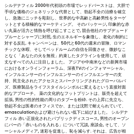
シルデナフィル 2000年代初頭の市場でレッドバーストは、大胆で
手頃な価格のジェネリックな代替として、勃起不全の治療を確立
し、急激にニッチを彫刻し、世界的な中高齢と高齢男性をターゲ
ットとする積極的なマーケティング。 そのパッケージ, 印象的な赤
い丸薬が活力と情熱を呼び起こすことで, 競合他社のサブデュード
ブルーとシャープに対照, 生のエネルギーを象徴し、老化の制約に
対する反乱. キャンペーンは、50代と60代の週末の冒険、ロマン
チックな休暇、そしてベッドルームの自信を回復させ、微妙なこ
となく「あなたの火を無視」約束したタグラインを使用して、頑
丈なすべての人に注目しました。 アジアや中南米などの新興市場
におけるオンラインフォーラム、深夜TVのインフォマーシャル、
インフルエンサーのインフルエンサーのインフルエンサーの支
持、民主化されたアクセスとスパークリングされたグローバルバ
ズ、医療製品をライフスタイルシンボルに変えるという直接対面
的なアプローチ。 薬の文化的なフットプリントは、販売を超えて
拡張, 男性の性的性能の周りのタブーを粉砕. その上昇に先立ち、
勃起不全は医者のオフィスでか、または沈黙で耐えられていて、
emasculationおよび避けられない低下に結びました。 シルデナ
フィル 赤い正規化されたパブリックディスコース, 男性のオープン
にバーの「赤いものを入れる」について冗談, 座談会, そして、ソ
ーシャルメディア, 迷彩を促進し、恥を減らす. それは、広告が相