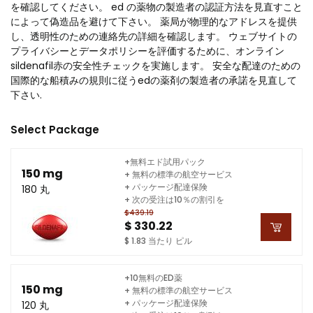
を確認してください。 ed の薬物の製造者の認証方法を見直すこと
によって偽造品を避けて下さい。 薬局が物理的なアドレスを提供
し、透明性のための連絡先の詳細を確認します。 ウェブサイトの
プライバシーとデータポリシーを評価するために、オンライン
sildenafil赤の安全性チェックを実施します。 安全な配達のための
国際的な船積みの規則に従うedの薬剤の製造者の承諾を見直して
下さい.
Select Package
+無料エド試用パック
150 mg
+ 無料の標準の航空サービス
+ パッケージ配達保険
180 丸
+ 次の受注は10％の割引を
$439.19
$ 330.22
$ 1.83 当たり ピル
+10無料のED薬
150 mg
+ 無料の標準の航空サービス
+ パッケージ配達保険
120 丸