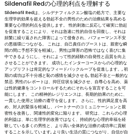
Sildenafil Redの心理的利点を理解する
Sildenafil Redは、シルデナフィルクエン酸塩の処方で、主要な
生理学的効果を超える勃起不全の男性のための治療結果を高める
重要な心理的利点を提供します。 性的刺激に反応して確実に勃起
を促進することにより、それは急速に性的自信を回復し、それは
頻繁に繰り返された障害によって侵食され、パフォーマンス不安
の悪循環につながる。 これは、自己責任のブーストは、親密な瞬
間の間に予想不安を軽減し、男性は障害の恐怖ではなく喜びに集
中できるようにし、それによって性的経験の自発性と品質を向上
させることができます。 成功したインターコースからの心理的な
アップリフトは肯定的なフィードバックループを促進します。, 初
期の成功は不十分感と恥の感情を減少させる, 勃起不全と一般的な
禁忌. 男性のレポートは、抑圧症状を減少させ、自尊心を高め、薬
は性的健康をコントロールするためにそれらを宣言することを可
能にします。 この精神的レジリエンスは、長期的効果のために、
一貫した使用と治療の遵守を促します。 さらに、性的満足度を高
め、対人的緊張を軽減し、パートナーのコミュニケーションと親
密性を改善し、関連性的変化に陥ります。 研究は、これらの心理
的利益は、単に生理学的改善ではなく、持続的な心理的幸福を経
験している多くの男性と、より高い全体的な治療の成功率に貢献
することを示しています, より良い生活の質につながり、自信が自