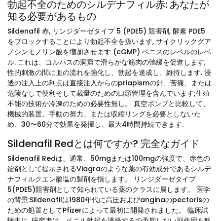
勃起不全のためのシルデナフィル赤: あなたが
知る必要があるもの
Sildenafil 赤, リンジダーゼタイプ 5 (PDE5) 阻害剤, 酵素 PDE5
をブロックすることにより勃起不全を扱います, サイクリックグア
ノシンモノリン酸を増加させます (cGMP) ペニスのレベルのレベ
ル. これは、コルパスの洞窟で滑らかな筋肉の弛緩を促進します,
性的刺激の間に血の流れを強化し、勃起を達成し、維持します. 浸
透の注入上の利点は直接注入からのpriapismの針、苦痛、または
危険なしで便利そして裁量のための口頭管理を含んでいます;生殖
不能の技術か冷凍のための必要性無し。 真空ポンプと比較して、
機械的装置、手動の努力、または収縮リングを必要としないた
め、30〜60分で効果を発揮し、最大4時間持続できます.
Sildenafil Redとは何ですか? 完全なガイド
Sildenafil Redは、通常、50mgまたは100mgの強度で、赤色の
錠剤として提示されるViagraのような薬の有効成分であるシルデ
ナフィルクエン酸塩の製剤を指します。 リンジダーゼタイプ
5(PDE5)阻害剤として知られている薬のクラスに属します。 医学
の背景:Sildenafilは1980年代に高圧およびanginaのpectorisの
ための処置としてPfizerによって最初に開発されました。 臨床試
験中に, 研究者は、ペニル勃起を誘発するの予期しない副作用を観