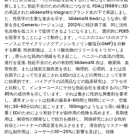
察しました, 勃起不全のための再生につながる. FDAは1998年にED
の承認されたsildenafilをViagraのブランド名の下で承認しまし
た、性医学の主要な進歩を示す。 Sildenafil Redのような赤い変
形を含むGenericバージョンは、2012年に特許満了後、同じ活性
化合物を低コストで提供できるようになりました。 選択的にPDE5
を阻害することによって動作します。, ペニスのコルパスのカブラ
ーノスムでサイクリックグアノシンモノリン酸塩(cGMP)を分解
する酵素. 性的刺激は、ニトリ酸化物のリリースをトリガーしま
す。, 滑らかな筋肉の弛緩を引き起こし、ペニスへの血流の増加,
進行を促進. 勃起不全のための有効性:Sildenafil 赤は、糖尿病、血
管疾患、または後前立腺疾患を含む、物理的、心理的、または混
合因子によって引き起こされるEDのほとんどの男性にとって非常
に効果的です。 バイアグラの試用品などの臨床研究は、プラセボ
と比較して、インターコースに十分な勃起会社を達成するのに70-
85%の成功率を示しています。 それは働きに性的な興奮剤を要求
し、通常オンセットは効果の最長4-6時間と1時間にピーク、空腹
時に30-60分以内に起こります。 100mgのようなより高い線量は
重くEDのためにより有効ですが副作用の危険を高めます。 長期使
用は、耐容性の開発なしで効力を維持し、関係研究における性的
自信とパートナーの満足度を向上させます。 潜在的なリスク:一般
的な副作用は、ユーザーの10〜20%に影響を及ぼし、頭痛