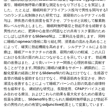
索引、睡眠時無呼吸の重要な測定をかなり下げることを実証しま
した。 たとえば、睡眠時前アプライアンス投与で男性を関与する1
つのランダム化制御された研究では、就寝前のシルデナフィル投
与は、肺疾患の発生頻度を低下させ、プラセボと比較して酸素飽
和レベルが向上しました。 睡眠時無呼吸症と勃起不全を経験する
男性のために、肥満や心血管の問題などの共有リスク要因のため
にしばしば共存するSildenafilは、二重利点を提供します。 同時
に睡眠のapneaの徴候に取り組む間、浸透血の流れを高めること
によって、確実に勃起機能を高めます。 シルデナフィルによる治
療は、睡眠アーキテクチャの改善、昼間の眠りの軽減、この人口
における生活の質の向上につながることを示しています。 勃起機
能の改善はまた、より良いパートナー関係と心理的幸福に貢献す
ることができます, 間接的に睡眠の健康をサポート. 網膜的に、二
酸化窒素の経路に対するSildenafilの行為はだけでなく、生殖器で
血管の弛緩を援助するだけでなく、呼吸器筋肉を安定させ、肺の
灌流を改善することによって睡眠アパーンの上部の気道の崩壊特
性を緩和する。 継続的な研究は、長期使用、CPAPデバイスと組
み合わせる療法、およびこれらの効果を最大化するための最適な
投薬を調査し、Sildenafilを禁じられた睡眠時無呼吸および勃起不
全の男性のための有望なadjunctive処置として提案しています.