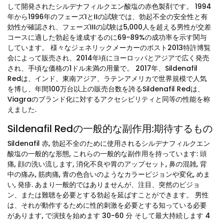
して開発されたシルデナフィルクエン酸塩の赤色製剤です。 1994
年から1996年のフェーズIとIIの試験では、勃起不全の安全性と有
効性が確認され、フェーズIIIの試験は5,000人を超える男性が交差
コースに適した勃起を達成するのに69-89%の成功率を示す関与
しています。 様々なジェネリックメーカーのポスト2013特許博覧
会によって販売され、2014年頃にヨーロッパとアジアで広く発売
され、手頃な価格の1ドル未満の用量で。 2017年、Sildenafil
Redは、インド、東南アジア、ラテンアメリカで世界規模で人気
を博し、年間100万台以上の販売台数を誇るSildenafil Redは、
Viagraのブランド化に対するアクセシビリティと同等の性能を称
えました.
Sildenafil Redの一般的な副作用:期待するもの
Sildenafil 赤, 勃起不全のために使用されるシルデナフィルクエン
酸塩の一般的な形態, これらの一般的な副作用を持っています: 頭
痛, 顔の洗い流します, 消化不良や胃のアップセット, 鼻の混雑, 背
中の痛み, 筋肉痛, 青の色合いのようなカラービジョンや変化, めま
い, 発疹. あまり一般的ではありませんが、注目、突然のビジョ
ン、または難聴を必要とする勃起を延ばすことができます。 男性
は、それが動作するために性的刺激を必要とする知っている必要
があります, で演技を始めます 30-60 分 そして最大持続します 4