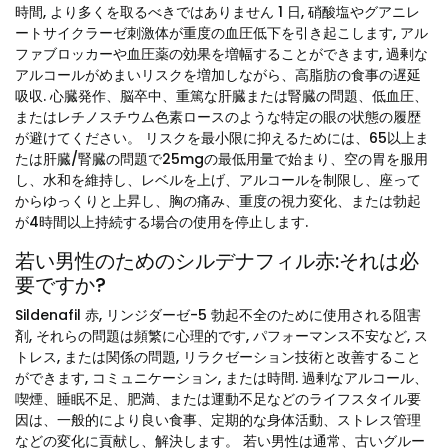
時間, より多くを取るべきではありません 1 日, 硝酸塩やグアニレ
ートサイクラーゼ刺激体が重度の血圧低下を引き起こします, アル
ファブロッカーや血圧薬の効果を増幅することができます, 過剰な
アルコールがめまいリスクを増加しながら、高脂肪の食事の遅延
吸収. 心臓発作、脳卒中、重篤な肝臓または腎臓の問題、低血圧、
またはレチノスチウム色素ロースのような特定の眼の状態の履歴
が避けてください。 リスクを最小限に抑えるためには、65以上ま
たは肝臓/腎臓の問題で25mgの最低用量で始まり、空の胃を服用
し、水和を維持し、レベルを上げ、アルコールを制限し、座って
からゆっくりと上昇し、胸の痛み、重度の視力変化、または勃起
が4時間以上持続する場合の使用を停止します.
若い男性のためのシルデナフィル赤:それは必
要ですか?
Sildenafil 赤, リンジダーゼ-5 勃起不全のために使用される阻害
剤, それらの問題は頻繁に心理的です, パフォーマンス不安など, ス
トレス, または関係の問題, リラクゼーション技術と改善すること
ができます, コミュニケーション, または時間. 過剰なアルコール、
喫煙、睡眠不足、肥満、または運動不足などのライフスタイル要
因は、一般的により良い食事、定期的な身体活動、ストレス管理
などの変化に貢献し、解決します。 若い男性は通常、古いグルー