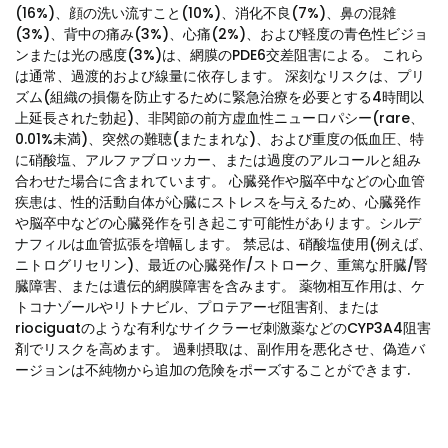
(16%)、顔の洗い流すこと(10%)、消化不良(7%)、鼻の混雑
(3%)、背中の痛み(3%)、心痛(2%)、および軽度の青色性ビジョ
ンまたは光の感度(3%)は、網膜のPDE6交差阻害による。 これら
は通常、過渡的および線量に依存します。 深刻なリスクは、プリ
ズム(組織の損傷を防止するために緊急治療を必要とする4時間以
上延長された勃起)、非関節の前方虚血性ニューロパシー(rare、
0.01%未満)、突然の難聴(またまれな)、および重度の低血圧、特
に硝酸塩、アルファブロッカー、または過度のアルコールと組み
合わせた場合に含まれています。 心臓発作や脳卒中などの心血管
疾患は、性的活動自体が心臓にストレスを与えるため、心臓発作
や脳卒中などの心臓発作を引き起こす可能性があります。シルデ
ナフィルは血管拡張を増幅します。 禁忌は、硝酸塩使用(例えば、
ニトログリセリン)、最近の心臓発作/ストローク、重篤な肝臓/腎
臓障害、または遺伝的網膜障害を含みます。 薬物相互作用は、ケ
トコナゾールやリトナビル、プロテアーゼ阻害剤、または
riociguatのような有利なサイクラーゼ刺激薬などのCYP3A4阻害
剤でリスクを高めます。 過剰摂取は、副作用を悪化させ、偽造バ
ージョンは不純物から追加の危険をポーズすることができます.