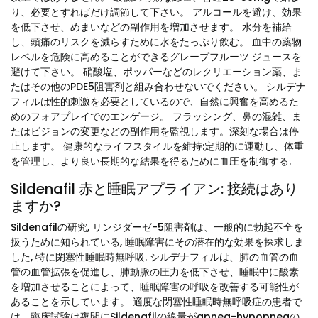
り、必要とすればだけ調節して下さい。 アルコールを避け、効果
を低下させ、めまいなどの副作用を増加させます。 水分を補給
し、頭痛のリスクを減らすために水をたっぷり飲む。 血中の薬物
レベルを危険に高めることができるグレープフルーツ ジュースを
避けて下さい。 硝酸塩、ポッパーなどのレクリエーション薬、ま
たはその他のPDE5阻害剤と組み合わせないでください。 シルデナ
フィルは性的刺激を必要としているので、自然に興奮を高めるた
めのフォアプレイでのエンゲージ。 フラッシング、鼻の混雑、ま
たはビジョンの変更などの副作用を監視します。深刻な場合は停
止します。 健康的なライフスタイルを維持:定期的に運動し、体重
を管理し、より良い長期的な結果を得るために血圧を制御する.
Sildenafil 赤と睡眠アプライアン: 接続はあり
ますか?
Sildenafilの研究, リンジダーゼ-5阻害剤は、一般的に勃起不全を
扱うために知られている, 睡眠障害にその潜在的な効果を探求しま
した, 特に閉塞性睡眠時無呼吸. シルデナフィルは、肺の血管の血
管の血管拡張を促進し、肺動脈の圧力を低下させ、睡眠中に酸素
を増加させることによって、睡眠障害の呼吸を改善する可能性が
あることを示しています。 適度な閉塞性睡眠時無呼吸症の患者で
は、臨床試験は夜間にSildenafilの線量がapnea-hypopneaの