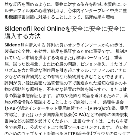
然な反応を固めるように、薬物に対する依存を削減. 本質的に, シ
ルデナフィル赤の心理的利点は、心体内インタープレイ中央に整
形機能障害回復に対処することによって、臨床結果を増幅.
Sildenafil Red Onlineを安全に安全に安全に
購入する方法
Sildenafilを購入する 評判の良いオンラインソースからの赤は、
製品の安全性、有効性、純度を保証するために重要です。 規制さ
れていない市場を洪水する偽造または標準バージョンは、重金
属、誤った投与量、または心臓の問題、ビジョン損失、またはプ
リズムを含む重篤な副作用を引き起こすシルデナフィルのアナロ
グなどの有害物質などの有害な汚染物質を含むことができます。
評判が良い源は厳密な品質管理の下で製造された適切な強さの本
物の活動的な原料を、不有効な処置の危険を減らすか、または健
康の緊急事態保証します。 詐欺や危険な製品を避けるために、薬
局の資格情報を確認することによって開始します。 薬理学協会
(NABP)認定インターネット薬局練習サイト(VIPPS)の印鑑、薬局
方認定、またはカナダ国際薬局協会(CIPA)などの同等の国際規制
当局などの認定を受けてください。 正当なサイトは、これらを著
名で表示し、公式サイト上で検証ツールにリンクします。 赤い旗
のためのウェブサイトを調べる:HTTPS暗号化(ブラウザのロックア