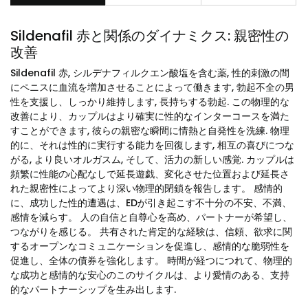
Sildenafil 赤と関係のダイナミクス: 親密性の
改善
Sildenafil 赤, シルデナフィルクエン酸塩を含む薬, 性的刺激の間
にペニスに血流を増加させることによって働きます, 勃起不全の男
性を支援し、しっかり維持します, 長持ちする勃起. この物理的な
改善により、カップルはより確実に性的なインターコースを満た
すことができます, 彼らの親密な瞬間に情熱と自発性を洗練. 物理
的に、それは性的に実行する能力を回復します, 相互の喜びにつな
がる, より良いオルガスム, そして、活力の新しい感覚. カップルは
頻繁に性能の心配なしで延長遊戯、変化させた位置および延長さ
れた親密性によってより深い物理的閉鎖を報告します。 感情的
に、成功した性的遭遇は、EDが引き起こす不十分の不安、不満、
感情を減らす。 人の自信と自尊心を高め、パートナーが希望し、
つながりを感じる。 共有された肯定的な経験は、信頼、欲求に関
するオープンなコミュニケーションを促進し、感情的な脆弱性を
促進し、全体の債券を強化します。 時間が経つにつれて、物理的
な成功と感情的な安心のこのサイクルは、より愛情のある、支持
的なパートナーシップを生み出します.