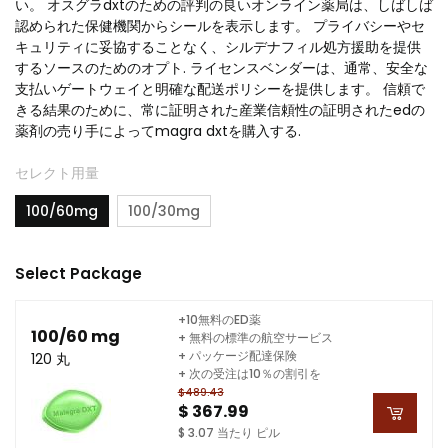
い。 オスグラdxtのための評判の良いオンライン薬局は、しばしば
認められた保健機関からシールを表示します。 プライバシーやセ
キュリティに妥協することなく、シルデナフィル処方援助を提供
するソースのためのオプト. ライセンスベンダーは、通常、安全な
支払いゲートウェイと明確な配送ポリシーを提供します。 信頼で
きる結果のために、常に証明された産業信頼性の証明されたedの
薬剤の売り手によってmagra dxtを購入する.
セレクト用量
100/60mg
100/30mg
Select Package
+10無料のED薬
100/60 mg
+ 無料の標準の航空サービス
+ パッケージ配達保険
120 丸
+ 次の受注は10％の割引を
$489.43
$ 367.99
$ 3.07 当たり ピル