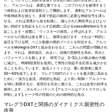
り、しっかりした勃起を達成する浸透の血の流れを改善しまし
た。 アルコールは、適度な量でさえ、このプロセスを破壊するう
つ病剤および血管拡張剤として機能します。 過剰なアルコールは
中枢神経系を損なう、多様で勃起の維持に必要な神経信号を遅ら
せる。 それは浸透から血を転換し、減らされた剛性率およびより
短い持続する勃起をもたらす広範囲に広がるvasodilationを引き
起こします - 頻繁に「ウィスキーの病気」と呼ばれます。 アルコ
ールからの脱水は血を厚くし、循環を妨げます、それは一時的に
血圧を下げる間、ペニル動脈の標的ブーストを対抗する。 アルコ
ールをMolegra DXTと組み合わせると、これらの問題が増幅され
ます。それは、静的血圧、めまい、頭痛の危険性を高め、気分と
パフォーマンスを殺します。 研究では、2-3以上の飲み物が大幅
に減少し、PDE5阻害剤を使用して男性の勃起不全応答を減少させ
ることを示しています。血流メトリックは、重い飲酒者に最大
30〜50%低下します。 マレグラDXTのメリットを最大限に高める
ために - 強力な血流、持続的な勃起、より良い制御 - アルコール
を1杯に制限するか、使用日を完全に避ける。 これは血管の効率を
維持します。, ホルモンバランス (アルコールはテストステロンを
抑制します), ピーク性の性能のための精神的な焦点.
マレグラDXTと関係のダイナミクス:親密性の
改善