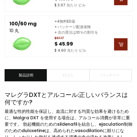
$ 3.97 当たり ピル
+4無料ED薬
100/60 mg
+ パッケージ配達保険
10 丸
+ 次の受注は10％の割引を
$61.17
$ 45.99
$ 4.60 当たり ピル
製品説明
口コミ
パッケージ
マレグラDXTとアルコール:正しいバランスは
何ですか?
最適な性的性能を保証し、血流に対する均質な効果を避けるため
に、Malgra DXT を使用する場合は、アルコール消費が非常に重
要です。 勃起機能のためのsildenafilを結合し、ejaculation制御
のためのduloxetineは、高められたvasodilationに頼りにな