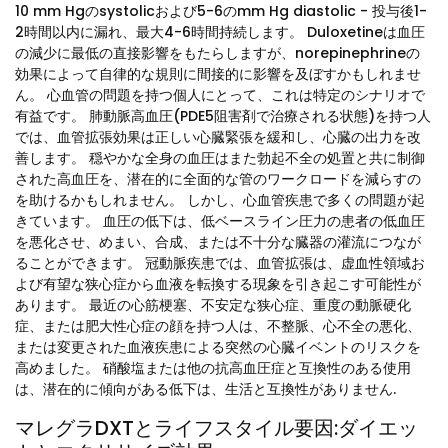
10 mm Hgのsystolicおよび5-6のmm Hg diastolic - 投与後1-
2時間以内に漏れ、最大4-6時間持続します。 Duloxetineは血圧
の減少に最低の直接影響をもたらしますが、norepinephrineの
効果によって自律的な規則に間接的に影響を及ぼすかもしれませ
ん。 心血管の問題を持つ個人にとって、これは特定のシナリオで
有益です。 肺動脈高血圧(PDE5阻害剤で治療される状態)を持つ人
では、血管拡張効果は正しい心臓緊張を緩和し、心臓の出力を改
善します。 穏やかな全身の血圧はまた勃起不全の処置と共に制御
された高血圧を、潜在的に全面的な管のワークロードを減らすの
を助けるかもしれません。 しかし、心血管疾患で多くの問題が起
きています。 血圧の低下は、低ベースライン圧力の患者の低血圧
を悪化させ、めまい、合成、または不十分な臓器の灌流につなが
ることができます。 冠動脈疾患では、血管拡張は、虚血性領域お
よび有望な狭心症から血液を転換する現象を引き起こす可能性が
あります。 最近の心筋梗塞、不安定な狭心症、重度の動脈硬化
症、または肥大性心症の顔を持つ人は、不整脈、心不全の悪化、
または変更された血液疾患による突然の心臓イベントのリスクを
高めました。 硝酸塩または他の抗高血圧症と互換性のある使用
は、潜在的に傾向がある低下は、生活と互換性がありません.
マレグラDXTとライフスタイル要因:ダイエッ