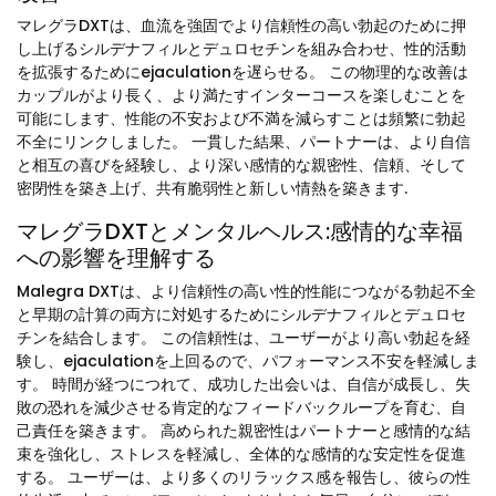
マレグラDXTは、血流を強固でより信頼性の高い勃起のために押
し上げるシルデナフィルとデュロセチンを組み合わせ、性的活動
を拡張するためにejaculationを遅らせる。 この物理的な改善は
カップルがより長く、より満たすインターコースを楽しむことを
可能にします、性能の不安および不満を減らすことは頻繁に勃起
不全にリンクしました。 一貫した結果、パートナーは、より自信
と相互の喜びを経験し、より深い感情的な親密性、信頼、そして
密閉性を築き上げ、共有脆弱性と新しい情熱を築きます.
マレグラDXTとメンタルヘルス:感情的な幸福
への影響を理解する
Malegra DXTは、より信頼性の高い性的性能につながる勃起不全
と早期の計算の両方に対処するためにシルデナフィルとデュロセ
チンを結合します。 この信頼性は、ユーザーがより高い勃起を経
験し、ejaculationを上回るので、パフォーマンス不安を軽減しま
す。 時間が経つにつれて、成功した出会いは、自信が成長し、失
敗の恐れを減少させる肯定的なフィードバックループを育む、自
己責任を築きます。 高められた親密性はパートナーと感情的な結
束を強化し、ストレスを軽減し、全体的な感情的な安定性を促進
する。 ユーザーは、より多くのリラックス感を報告し、彼らの性