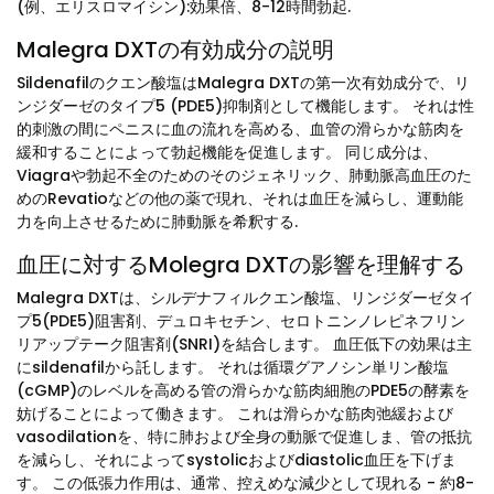
(例、エリスロマイシン):効果倍、8-12時間勃起.
Malegra DXTの有効成分の説明
Sildenafilのクエン酸塩はMalegra DXTの第一次有効成分で、リ
ンジダーゼのタイプ5 (PDE5)抑制剤として機能します。 それは性
的刺激の間にペニスに血の流れを高める、血管の滑らかな筋肉を
緩和することによって勃起機能を促進します。 同じ成分は、
Viagraや勃起不全のためのそのジェネリック、肺動脈高血圧のた
めのRevatioなどの他の薬で現れ、それは血圧を減らし、運動能
力を向上させるために肺動脈を希釈する.
血圧に対するMolegra DXTの影響を理解する
Malegra DXTは、シルデナフィルクエン酸塩、リンジダーゼタイ
プ5(PDE5)阻害剤、デュロキセチン、セロトニンノレピネフリン
リアップテーク阻害剤(SNRI)を結合します。 血圧低下の効果は主
にsildenafilから託します。 それは循環グアノシン単リン酸塩
(cGMP)のレベルを高める管の滑らかな筋肉細胞のPDE5の酵素を
妨げることによって働きます。 これは滑らかな筋肉弛緩および
vasodilationを、特に肺および全身の動脈で促進しま、管の抵抗
を減らし、それによってsystolicおよびdiastolic血圧を下げま
す。 この低張力作用は、通常、控えめな減少として現れる - 約8-