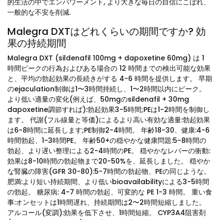
的生活の中でエンパワーメント, より大きな毎日の自信にこぼれ、
一般的な不安を削減.
Malegra DXTはどれくらいの期間ですか? 効
果の持続期間
Malegra DXT (sildenafil 100mg + dapoxetine 60mg) は 1
時間ピークの行為およびある場合の 12 時間までの検出可能な効果
と、平均の勃起効果の長続きがする 4-6 時間を提供します。 早期
のejaculation制御は1〜3時間持続し、1〜2時間以内にピーク。
より低い適量の変化(例えば、50mgのsildenafil + 30mg
dapoxetine調節すれば):勃起効果3-5時間;PEは1-2時間を制御し
ます。 代謝(フル線量と等価)によるより高い有効な適量:勃起効果
は6-8時間に延長します;PE制御2-4時間。 年齢18-30、健康:4-6
時間勃起、1-3時間PE。 年齢50+の穏やかな健康問題:5-8時間の
勃起、より遅い整理による2-4時間のPE。 穏やかなレバーの衝動:
効果は8-10時間の勃起物まで20-50%を、延長しました。 穏やか
な腎臓の障害(GFR 30-80):5-7時間の勃起物、PEの同じような。
肥満:より短い持続期間、より低いbioavailabilityによる3-5時間
の勃起。 糖尿病: 4-7 時間の勃起、可変的な PE 1-3 時間。 重い食
事:オンセットは1時間遅れ、持続期間は2〜2時間短縮しました。
アルコール(変調):効果を低下させ、1時間短縮。 CYP3A4阻害剤