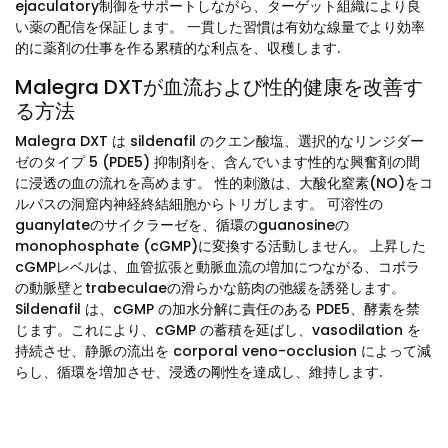
ejaculatory制御をサポートしながら、ターゲット組織により良
い薬の配信を保証します。 一貫した習慣は有効な線量でより効率
的に薬剤の仕事を作る累積的な利点を、収穫します.
Malegra DXTが血流および性的健康を改善す
る方法
Malegra DXT は sildenafil のクエン酸塩、選択的なリンジダー
ゼのタイプ 5 (PDE5) 抑制剤を、含んでいます性的な興奮剤の間
に浸透の血の流れを高めます。 性的刺激は、大酸化窒素(NO)をコ
ルパスの洞窟内神経終結細胞からトリガします。 可溶性の
guanylateのサイクラーゼを、循環のguanosineの
monophosphate (cGMP)に変換する活動しません。 上昇した
cGMPレベルは、血管拡張と動脈血流の増加につながる、コボラ
の動脈壁とtrabeculaeの滑らかな筋肉の弛緩を誘発します。
Sildenafil は、cGMP の加水分解に責任のある PDE5、酵素を禁
じます。これにより、cGMP の蓄積を延ばし、vasodilation を
持続させ、静脈の流出を corporal veno-occlusion によって減
らし、循環を増加させ、浸透の剛性を達成し、維持します.