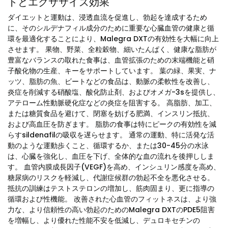
トとエクササイズ効果
ダイエットと運動は、浸透血流を促進し、勃起を達成するため
に、そのシルデナフィル成分のために重要な心臓血管の健康と循
環を最適化することにより、Malegra DXTの有効性を大幅に向上
させます。 果物、野菜、全粒穀物、細いたんぱく、健康な脂肪が
豊富なバランスの取れた食事は、血管拡張のための末端機能と硝
子酸化物の生産、キーをサポートしています。 葉の緑、果実、ナ
ッツ、脂肪の魚、ビートなどの食品は、動脈の柔軟性を改善し、
炎症を削減する硝酸塩、酸化防止剤、およびオメガ-3sを提供し、
アテローム性動脈硬化症などの炎症を阻害する。 高脂肪、加工、
または糖質食品を避けて、閉塞を妨げる肥満、インスリン抵抗、
および高血圧を防ぎます。 脂肪の食事は特にピークの有効性を減
らすsildenafilの吸収を遅らせます。 通常の運動、特に活発な活
動のような運動歩くこと、循環するか、または30-45分の水泳
は、心臓を強化し、血圧を下げ、全体的な血の流れを後押ししま
す。 血管内膜成長因子(VEGF)を高め、インシュリン感度を高め、
糖尿病のリスクを軽減し、代謝症候群の勃起不全を悪化させる。
抵抗の訓練はテストステロンの増加し、筋肉固まり、更に指導の
循環および性機能。 改善された心血管のフィットネスは、より強
力な、より信頼性の高い勃起のためのMalegra DXTのPDE5阻害
を増幅し、より優れた性能不安を低減し、デュロキセチンの