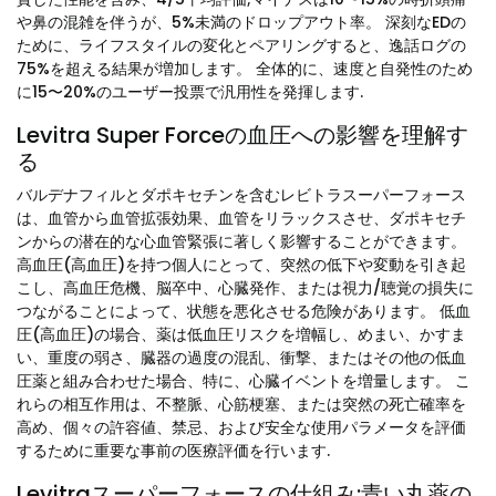
や鼻の混雑を伴うが、5%未満のドロップアウト率。 深刻なEDの
ために、ライフスタイルの変化とペアリングすると、逸話ログの
75%を超える結果が増加します。 全体的に、速度と自発性のため
に15〜20%のユーザー投票で汎用性を発揮します.
Levitra Super Forceの血圧への影響を理解す
る
バルデナフィルとダポキセチンを含むレビトラスーパーフォース
は、血管から血管拡張効果、血管をリラックスさせ、ダポキセチ
ンからの潜在的な心血管緊張に著しく影響することができます。
高血圧(高血圧)を持つ個人にとって、突然の低下や変動を引き起
こし、高血圧危機、脳卒中、心臓発作、または視力/聴覚の損失に
つながることによって、状態を悪化させる危険があります。 低血
圧(高血圧)の場合、薬は低血圧リスクを増幅し、めまい、かすま
い、重度の弱さ、臓器の過度の混乱、衝撃、またはその他の低血
圧薬と組み合わせた場合、特に、心臓イベントを増量します。 こ
れらの相互作用は、不整脈、心筋梗塞、または突然の死亡確率を
高め、個々の許容値、禁忌、および安全な使用パラメータを評価
するために重要な事前の医療評価を行います.
Levitraスーパーフォースの仕組み:青い丸薬の