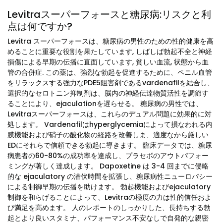
Levitraスーパーフォースと糖尿病:リスクと利
点は何ですか?
Levitra スーパーフォースは、糖尿病の男性のための性的健康を高
めることに重要な役割を果たしています, しばしば勃起不全と神経
損傷による早期の伝播に直面しています, 貧しい血流, 状態から血
管の合併症. この薬は、強烈な勃起を促進するために、ペニル血管
をリラックスする強力なPDE5阻害剤であるvardenafilを結合し、
選択的なセロトニン抑制剤は、脳内の神経伝達物質活性を調節す
ることにより、ejaculationを遅らせる。 糖尿病の男性では、
Levitraスーパーフォースは、これらのデュアル問題に効果的に対
処します。 Vardenafilはhyperglycemiaによって損なわれる内
膜機能および硝子の酸化物の経路を改善しま、適度なから厳しい
EDにそれらで信頼できる勃起に導きます。 臨床データでは、糖尿
病患者の60-80%の成功率を達成し、プラセボのアウトパフォー
ミングが著しく達成します。 Dapoxetine は 3-4 回までに侵略
的な ejaculatory の潜伏時間を拡張し、糖尿病性ニューロパシー
による制御早期の伝播を助けます。 勃起機能およびejaculatory
制御を和らげることによって、Levitraの極度の力は性的信任およ
び満足を高めます。 人のレポートのしっかりした、長持ちする勃
起とより良いスタミナ、パフォーマンス不安なしで自発的な親密