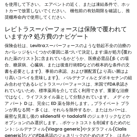
を使用して下さい。 エアベントの近く、または凍結条件で、ホッ
トカーで放置しないでください。 梱包前の有効期限を確認し、推
奨棚寿命内で使用してください.
レビトラスーパーフォースは保険で覆われて
いますか? 処方費のナビゲート
保険会社は、Levitraスーパーフォースのような勃起不全の治療の
カバレッジをいくつかの要因に基づいて決定します:薬が処方(覆わ
れた薬のリスト)に含まれているかどうか、医療必需品(多くの場
合、糖尿病、心臓病、または後進行術EDなどの根本的な条件の文
書を必要とします)、事前の承認、および層配置(より高い層はよ
り高いコペイを意味します)。 バルデナフィルとダポキセチンの組
み合わせであるレビトラスーパーフォースは、米国でFDA承認さ
れていないため、標準薬局を介して広く利用できず、重要な治療
ではなく、ライフスタイル薬として分類されています。 メディケ
ア パート D は、完全に ED 薬を除外します。, プライベート プラ
ンが異なる間 - 多くは、それらを除外するか、またはカバーは、
厳密な見直し後の sildenafil や tadalafil のジェネリックなどの
オプションのみ選択します。. ポケットコストを削減するためのヒ
ント: シルデナフィル(Viagra generic)やタダラフィル(Cialis
generic)などのFDA承認のジェネリックのためのオプト、はるか