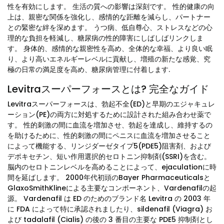
性を有効にします。 生活の質への影響は深刻です。 性的健康の向
上は、親密な関係を強化し、感情的な距離を減らし、パートナー
との緊密な絆を深めます。 うつ病、低自尊心、ストレスなどの心
理的な負担を軽減し、糖尿病の性的障害にしばしばリンクしま
す。 身体的、感情的な親密性を高め、全体的な幸福、より良い眠
り、より高いエネルギーレベルに貢献し、増殖の新たな感覚、究
極の日常の満足度を高め、糖尿病管理に付着します.
Levitraスーパーフォースとは? 完全なガイド
Levitraスーパーフォースは、勃起不全(ED)と早期のエジャキュレ
ーション(PE)の両方に対処するために設計された組み合わせ薬で
す。 性的刺激の間に血流を増加させ、勃起を達成し、維持するの
を助けるために、性的刺激の間にペニスに血流を増加させること
によって機能する、リンジダーゼタイプ5(PDE5)阻害剤、および
デポキセチン、短い作用選択的セロトニン抑制剤(SSRI)を含む。
脳内のセロトニンレベルを高めることによって、ejaculationに時
間を延ばします。 2000年代初頭のBayer Pharmaceuticalsと
GlaxoSmithKlineによる主要なコンポーネント、Vardenafilの起
源。 Vardenafil は ED のためのブランド名 Levitra の 2003 年
に FDA によって特に承認されましたり、sildenafil (Viagra) お
よび tadalafil (Cialis) の後の 3 番目の主要な PDE5 抑制剤とし