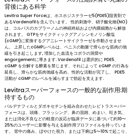
背後にある科学
Levitra Super Forceは、ホスホジステラーゼ5(PDE5)阻害剤で
あるVardenafilを含んでいます。 性的刺激中、硝子酸化物(NO)
は、コルパスのカブラーノムの神経終結および内膜細胞から解放
されます。 GTPをサイクティックグアノシンモノリン酸塩
(cGMP)に変換するグアニレートサイクラーゼを作動させませ
ん。 上昇したcGMPレベルは、ペニスの動脈で滑らかな筋肉の弛
緩を引き起こします, 増加した血流をコボラの洞窟や
engorgementに導きます. Vardenafil は選択的に PDE5、
cGMP を分解する酵素を禁じます、それによって cGMP の行為を
延長し、滑らかな筋肉弛緩を高め、性的な活動が完了し、 PDE5
活動が cGMP のレベルを減らすまで勃起を支えます.
Levitraスーパーフォースの一般的な副作用:期
待するもの
バルデナフィルとダポキセチンを組み合わせたレビトラスーパー
フォースは、頭痛、フラッシング、鼻の混雑、めまい、吐き気、
または消化不良などの軽度の反応が臨床データに基づいて約10〜
25%のユーザーに影響を与える副作用プロファイルを持っていま
す。 背中の痛み、ぼやけた視力、または下痢は5〜10%で起こり、