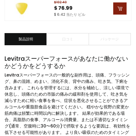
$102.40
$ 76.99
$ 6.42 当たり ピル
製品説明
口コミ
パッケージ
Levitraスーパーフォースがあなたに働かない
かどうかをどうするか
Levitraスーパーフォースの一般的な副作用は、頭痛、フラッシン
グ、鼻の混雑、めまい、消化不良、背中の痛み、吐き気、下痢を
含みます。 これらを管理するには、水分を補給し、涼しい環境で
休息し、頭痛のための市販の痛みの緩和剤を使用して、吐き気を
減らすために軽い食事を食べ、症状を悪化させることができるア
ルコールや重脂肪食品を避けてください。 穏やかな視野の変更か
筋肉痛は頻繁に時間以内に解決します。 結果が効果的である場
合、高脂肪の食事、アルコール消費量、または不適切なタイミン
グ(通常、空腹時に30〜60分)で摂取するような要因は、有効性を
低下させる可能性があります。 より良い吸収のためのタイミング