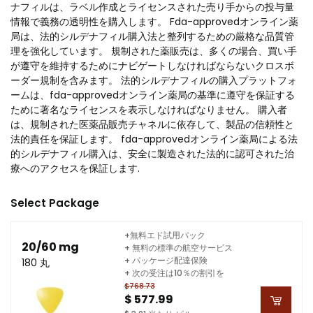
ナフィルは、ラベル作成とライセンスされた売り手からの投与量
情報で義務の透明性を購入します。 Fda-approvedオンライン薬
局は、法的シルデナフィル購入法と整列するための厳格な品質管
理を強化しています。 規制された薬販売は、多くの場合、買い手
が遵守を維持するためにナビゲートしなければならないクロスボ
ーダー規制を含みます。 法的シルデナフィルの購入プラットフォ
ームは、fda-approvedオンライン薬局の基準に遵守を保証する
ために著名なライセンスを表示しなければなりません。 購入者
は、規制された医薬品販売チャネルに依存して、製品の信頼性と
法的責任を保証します。 fda-approvedオンライン薬局による法
的シルデナフィル購入は、安全に製造された法的に認可された治
療へのアクセスを保証します.
Select Package
+無料エド試用パック
20/60 mg
+ 無料の標準の航空サービス
+ パッケージ配達保険
180 丸
+ 次の受注は10％の割引を
$768.73
$ 577.99