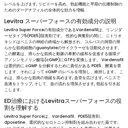
レベルを上げます, リビドーを高め、勃起機能と早期の伝播制御の
ためのダーデナフィルの全体的な効力を増幅.
Levitra スーパーフォースの有効成分の説明
Levitra Super Forceの有効成分であるVardenafilは、リンジダ
ーゼタイプ5(PDE5)阻害剤です。 性的な興奮剤の間に、ニトリオ
キシドはペニスの神経の終端から解放され、コルパスの洞窟の滑
らかな筋肉細胞のguanylateのサイクラーゼを活動化させます。
この酵素は、滑らかな筋肉と動脈の希釈の緩和を促進する循環グ
アノシンモノリン酸塩(cGMP)にGTPを変換します。 Vardenafil
は選択的に cGMP を分解するために責任がある PDE5、酵素を禁
じます、それによって cGMP のレベルを増加し、維持します。 こ
れは、滑らかな筋肉の弛緩を高めます, 血管を広げます, ペニスで
血液をトラップ, そして、血の流れを増加させます, 勃起を引き起
こします.
ED治療におけるLevitraスーパーフォースの役
割を理解する
Levitra Super Forceは、Vardenafil、PDE5阻害剤、
dpoxetine、選択的なセロトニン抑制剤を組み合わせた薬です。