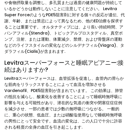
や食物摂取量を調整し、多孔質または過度の健康問題が持続して
いるかどうかは動作しないことに注意してください。 Levitra
Super ForceのようなPDE5阻害剤に対する個々の反応が遺伝、代
謝、年齢、または禁忌によって異なるため、他のED治療を探求す
ることは重要です。 オルタナティブには、より長い持続時間、ア
バンアフィル(Stendra)、トピックアルプロスタディル、真空ポ
ンプ、注射、または運動、体重減少、禁煙、および骨盤床の運動
などのライフスタイルの変化などのシルデナフィル(Viagra)、タ
ダラフィル(Cialis)が含まれます.
Levitraスーパーフォースと睡眠アピアニー:接
続はありますか?
Levitraスーパーフォースは、血管拡張を促進し、血管内の滑らか
な筋肉をリラックスすることによって血流を増加させる
Vardenafil、PDE5阻害剤が含まれています。 この効果は、肺管
の抵抗を減らし、酸素化を改善することによって睡眠時無呼吸に
影響を与える可能性があり、潜在的な気道の衝突や閉塞症症症例
を減少させ、一部の患者では少数の無呼吸につながる。 一般的
に、重心の状態、低血圧、または硝酸塩使用なしで睡眠時無呼吸
の男性にとって安全です。血流の変化は、この人口で十分に許容
される軽度の全身の血圧を引き起こします.