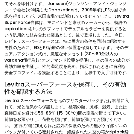
てそれを印付けます。 Janssen(ジョンソン・アンド・ジョンソ
ン・子会社)が開発したDapoxetineは、2009年頃にPEの国で承
認を得ましたが、米国市場では追随していませんでした。 Levitra
Super Force自体は、主にインドと東欧のメーカーから、特許の
expirationsを1つのタブレットでデュアルセラピーを提供すると
いう汎用的な組み合わせ製品として、後で登場しました。 今日、
レビトラスーパーフォースは、特に両方の条件を同時に経験する
男性のために、EDとPE治療の強い位置を保持しています。 そのデ
ュアルアクション式は、急速なオンセット(30〜60分以内の
vardenafil行為)とオンデマンド投薬を提供し、その個々の成分が
高効力率を実証し、性的満足度を高め、指示されたときに有利な
安全プロファイルを実証することにより、世界中で入手可能です.
Levitraスーパーフォースを保存し、その有効
性を確認する方法
Levitra スーパーフォースを元のブリスターパックまたは容器に入
れて、光と湿気から保護します。 極端の熱、風邪、湿気、または
直接日光を避ける59-86°F (15-30°C)間の室温で貯えて下さい。
荷物をお預かりし、荷物を預けず、荷物を預けてお預けくださ
い。 旅行の間に加えられた湿気の保護のための無水ケイ酸ゲルの
パックが付いている密封された、絶縁された丸薬の箱かziplock袋