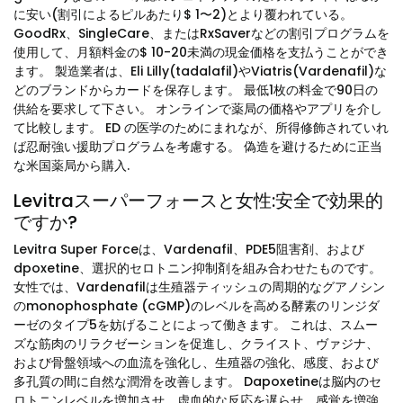
に安い(割引によるピルあたり$ 1〜2)とより覆われている。
GoodRx、SingleCare、またはRxSaverなどの割引プログラムを
使用して、月額料金の$ 10-20未満の現金価格を支払うことができ
ます。 製造業者は、Eli Lilly(tadalafil)やViatris(Vardenafil)な
どのブランドからカードを保存します。 最低1枚の料金で90日の
供給を要求して下さい。 オンラインで薬局の価格やアプリを介し
て比較します。 ED の医学のためにまれなが、所得修飾されていれ
ば忍耐強い援助プログラムを考慮する。 偽造を避けるために正当
な米国薬局から購入.
Levitraスーパーフォースと女性:安全で効果的
ですか?
Levitra Super Forceは、Vardenafil、PDE5阻害剤、および
dpoxetine、選択的セロトニン抑制剤を組み合わせたものです。
女性では、Vardenafilは生殖器ティッシュの周期的なグアノシン
のmonophosphate (cGMP)のレベルを高める酵素のリンジダ
ーゼのタイプ5を妨げることによって働きます。 これは、スムー
ズな筋肉のリラクゼーションを促進し、クライスト、ヴァジナ、
および骨盤領域への血流を強化し、生殖器の強化、感度、および
多孔質の間に自然な潤滑を改善します。 Dapoxetineは脳内のセ
ロトニンレベルを増加させ、虚血的な反応を遅らせ、感覚を増強