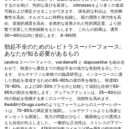
するのを助け、性的な喜びを延長し、climaxesをより多くの達成
可能および満足させることができます。 潜在的な利点は、性的興
奮性を高め、オルガスムに時間を短縮し、腟の潤滑と弾力性を高
め、道徳的感度を高め、全体的な改善された性的満足度、より頻
繁で充実した性的経験をもたらします。 これらの効果は、通常
30〜60分以内に発症します。 4-6時間.
勃起不全のためのレビトラスーパーフォース:
あなたが知る必要があるもの
Levitra スーパーフォース、vardenafil と dapoxetine を組み合
わせて、軽度から重症までの勃起不全の強力な有効性を示してい
ます。 ボルデナフィル単独での臨床研究は、インターコースに適
した勃起を達成するための65-80%の成功率を報告し、軽度ED、
70-80%、および20-30%プラセボと比較して深刻な症例で50-
65%の割合を報告します。 デュアルアクションは、25〜60分以
内の勃起を指摘する多くのユーザーと、信頼性を高めます。
RedditやDrugs.comのようなフォーラムからのユーザーレポー
トは、70-85%の満足度を強調し、シルデナフィルよりも迅速な
オンセットを調達し、視力の問題が少なく、糖尿病などの悪用さ
えも自信が向上しました。 一般的な正当性は、ストレスの下で一
貫した性能を含み、4/5平均評価;マイナスは10〜15%の時折頭痛