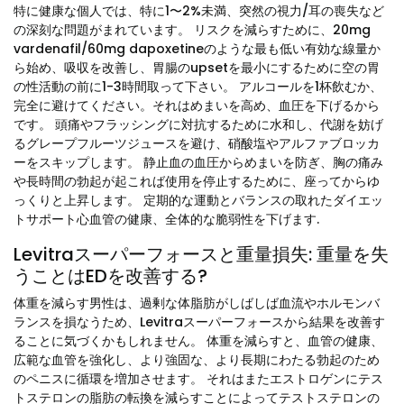
特に健康な個人では、特に1〜2%未満、突然の視力/耳の喪失など
の深刻な問題がまれています。 リスクを減らすために、20mg
vardenafil/60mg dapoxetineのような最も低い有効な線量か
ら始め、吸収を改善し、胃腸のupsetを最小にするために空の胃
の性活動の前に1-3時間取って下さい。 アルコールを1杯飲むか、
完全に避けてください。それはめまいを高め、血圧を下げるから
です。 頭痛やフラッシングに対抗するために水和し、代謝を妨げ
るグレープフルーツジュースを避け、硝酸塩やアルファブロッカ
ーをスキップします。 静止血の血圧からめまいを防ぎ、胸の痛み
や長時間の勃起が起これば使用を停止するために、座ってからゆ
っくりと上昇します。 定期的な運動とバランスの取れたダイエッ
トサポート心血管の健康、全体的な脆弱性を下げます.
Levitraスーパーフォースと重量損失: 重量を失
うことはEDを改善する?
体重を減らす男性は、過剰な体脂肪がしばしば血流やホルモンバ
ランスを損なうため、Levitraスーパーフォースから結果を改善す
ることに気づくかもしれません。 体重を減らすと、血管の健康、
広範な血管を強化し、より強固な、より長期にわたる勃起のため
のペニスに循環を増加させます。 それはまたエストロゲンにテス
トステロンの脂肪の転換を減らすことによってテストステロンの