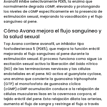
Avanafil inhibe selectivamente PDE5, la enzima que
normalmente degrada cGMP, elevando y prolongando
los niveles de cGMP específicamente en la presencia de
estimulación sexual, mejorando la vasodilación y el flujo
sanguíneo al pene.
Cómo Avana mejora el flujo sanguíneo y
la salud sexual
Top Avana contiene avanafil, un inhibidor tipo
fosfodiesterasa 5 (PDE5), que mejora la función eréctil
mejorando el flujo sanguíneo al pene durante la
estimulación sexual. El proceso funciona como sigue: La
excitación sexual activa la liberación del óxido nítrico
(NO) de las terminaciones nerviosas y las células
endoteliales en el pene. NO activa el guanylate cyclase,
una enzima que convierte la guanosina triphosphate
(GTP) al monofosfato de guanosina cíclica
(cGMP).cGMP acumulación conduce a la relajación de
células musculares lisas en la cavernosa corpora, el
tejido eréctil del pene. Esta relajación dilata las arterias,
aumenta el flujo de sangre y restringe el flujo a través