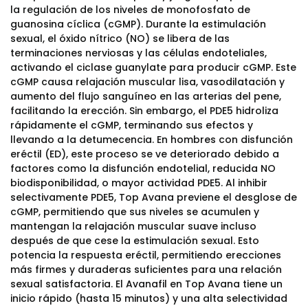
la regulación de los niveles de monofosfato de
guanosina cíclica (cGMP). Durante la estimulación
sexual, el óxido nítrico (NO) se libera de las
terminaciones nerviosas y las células endoteliales,
activando el ciclase guanylate para producir cGMP. Este
cGMP causa relajación muscular lisa, vasodilatación y
aumento del flujo sanguíneo en las arterias del pene,
facilitando la erección. Sin embargo, el PDE5 hidroliza
rápidamente el cGMP, terminando sus efectos y
llevando a la detumecencia. En hombres con disfunción
eréctil (ED), este proceso se ve deteriorado debido a
factores como la disfunción endotelial, reducida NO
biodisponibilidad, o mayor actividad PDE5. Al inhibir
selectivamente PDE5, Top Avana previene el desglose de
cGMP, permitiendo que sus niveles se acumulen y
mantengan la relajación muscular suave incluso
después de que cese la estimulación sexual. Esto
potencia la respuesta eréctil, permitiendo erecciones
más firmes y duraderas suficientes para una relación
sexual satisfactoria. El Avanafil en Top Avana tiene un
inicio rápido (hasta 15 minutos) y una alta selectividad