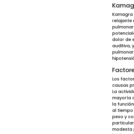
Kamagr
Kamagra S
relajante
pulmonar 
potenciale
dolor de e
auditiva,
pulmonar.
hipotensi
Factore
Los facto
causas pr
La activi
mayoría d
la funció
al tiempo
peso y co
particula
modesta p