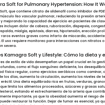
a Soft for Pulmonary Hypertension: How It W
oft, que contiene citrato de sildenafil como inhibidor de PDE5
 músculo liso vascular pulmonar, reduciendo la presión art
y mejorando la capacidad de ejercicio en pacientes de clase 
s incluyen dolor de cabeza, ruborización, dispepsia, congestió
spalda, mialgia, epistaxis, diarrea, hipotensión, erección pr
 y raros eventos graves como infarto de miocardio, acciden
 El uso requiere monitoreo para interacciones con nitratos
ón severa.
s Kamagra Soft y Lifestyle: Cómo la dieta y el
res de estilo de vida desempeñan un papel crucial en la gest
ofundas, como el flujo sanguíneo deficiente, los desequilib
dad física regular, como ejercicios aeróbicos como caminar, 
e los días, aumenta la circulación, aumenta los niveles de te
n eréctil. Una dieta equilibrada rica en frutas, verduras, gra
 que limita los alimentos procesados, azúcares y grasas sa
lesterol, evitando el estrechamiento de la arteria que contri
rmente importante, ya que la obesidad aumenta el riesgo de 
uede restaurar la función. Dejar de fumar es esencial, ya q