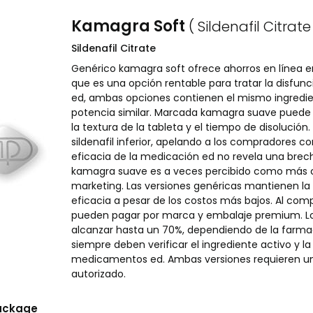
Kamagra Soft
( Sildenafil Citrate
Sildenafil Citrate
Genérico kamagra soft ofrece ahorros en línea 
que es una opción rentable para tratar la disfunc
ed, ambas opciones contienen el mismo ingredient
potencia similar. Marcada kamagra suave puede t
la textura de la tableta y el tiempo de disolució
sildenafil inferior, apelando a los compradores 
eficacia de la medicación ed no revela una brech
kamagra suave es a veces percibido como más con
marketing. Las versiones genéricas mantienen la
eficacia a pesar de los costos más bajos. Al com
pueden pagar por marca y embalaje premium. Los 
alcanzar hasta un 70%, dependiendo de la farm
siempre deben verificar el ingrediente activo y l
medicamentos ed. Ambas versiones requieren u
autorizado.
ackage