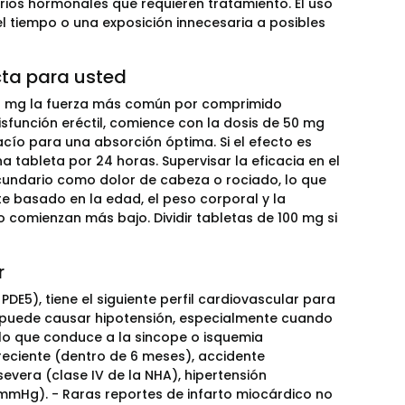
ios hormonales que requieren tratamiento. El uso
el tiempo o una exposición innecesaria a posibles
cta para usted
00 mg la fuerza más común por comprimido
isfunción eréctil, comience con la dosis de 50 mg
cío para una absorción óptima. Si el efecto es
 tableta por 24 horas. Supervisar la eficacia en el
cundario como dolor de cabeza o rociado, lo que
e basado en la edad, el peso corporal y la
comienzan más bajo. Dividir tabletas de 100 mg si
r
PDE5), tiene el siguiente perfil cardiovascular para
 puede causar hipotensión, especialmente cuando
 lo que conduce a la sincope o isquemia
reciente (dentro de 6 meses), accidente
evera (clase IV de la NHA), hipertensión
 mmHg). - Raras reportes de infarto miocárdico no