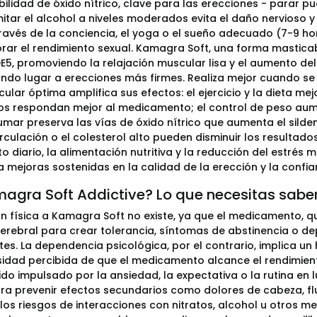
ibilidad de óxido nítrico, clave para las erecciones - parar p
mitar el alcohol a niveles moderados evita el daño nervioso y 
través de la conciencia, el yoga o el sueño adecuado (7-9 ho
rar el rendimiento sexual. Kamagra Soft, una forma masticable
E5, promoviendo la relajación muscular lisa y el aumento del
ando lugar a erecciones más firmes. Realiza mejor cuando s
ular óptima amplifica sus efectos: el ejercicio y la dieta me
s respondan mejor al medicamento; el control de peso aumen
umar preserva las vías de óxido nítrico que aumenta el sildena
irculación o el colesterol alto pueden disminuir los resultado
o diario, la alimentación nutritiva y la reducción del estrés
 mejoras sostenidas en la calidad de la erección y la confia
magra Soft Addictive? Lo que necesitas sabe
n física a Kamagra Soft no existe, ya que el medicamento, que
erebral para crear tolerancia, síntomas de abstinencia o de
tes. La dependencia psicológica, por el contrario, implica un
idad percibida de que el medicamento alcance el rendimient
ido impulsado por la ansiedad, la expectativa o la rutina en 
ara prevenir efectos secundarios como dolores de cabeza, fl
 los riesgos de interacciones con nitratos, alcohol u otros