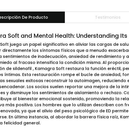
escripción De Producto
Testimonios
a Soft and Mental Health: Understanding Its
oft juega un papel significativo en aliviar las cargas de sal
r directamente los síntomas físicos que a menudo exacerban
 sentimientos de inadecuación, ansiedad de rendimiento y a
miedo al fracaso intensifica la condición misma. Al proporcio
ón de sildenafil , Kamagra Soft restaura la función eréctil, 
es íntimas. Esta restauración rompe el bucle de ansiedad, f
ias sexuales exitosas reconstruir la autoimagen, reduciendo 
encadenar. Los socios suelen reportar una mejora de la inti
les y disminuye los sentimientos de aislamiento o rechazo. C
ribuye al bienestar emocional sostenido, promoviendo la relaj
va más positiva. Los hombres que lo utilizan describen con f
renovada, ya que el alivio del peso psicológico de ED permite
e. En última instancia, al abordar la barrera física raíz, Ka
a felicidad general.