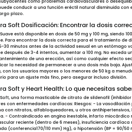
subyacentes como problemas cardiovasculares o desequilibr
puede conducir a una función eréctil natural disminuida con 
argo plazo.
 Soft Dosificación: Encontrar la dosis corre
uave está disponible en dosis de 50 mg y 100 mg, siendo 1
e. Para encontrar la dosis correcta para el tratamiento de d
-30 minutos antes de la actividad sexual en un estómago va
nte después de 3-4 intentos, aumentar a 100 mg. No exceda una
antenimiento de una erección, así como cualquier efecto se
icar la necesidad de permanecer a una dosis más baja. Ajust
, con los usuarios mayores o los menores de 50 kg a menudo 
rio para un ajuste más fino, pero asegurar incluso división.
 Soft y Heart Health: Lo que necesitas sabe
ft, una forma masticable de citrato de sildenafil (inhibidor 
es con enfermedades cardíacas: Riesgos: - La vasodilación
a con nitratos, alfabloqueadores, u otros antihipertensivos,
a. - Contraindicado en angina inestable, infarto miocárdico 
scular reciente (dentro de 6 meses), insuficiencia cardíaca s
ada (conferencia170/110 mm) Hg), o hipotensión (BP = 90/50