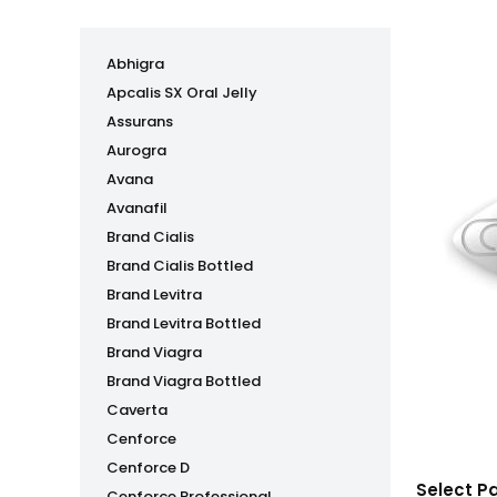
Abhigra
Apcalis SX Oral Jelly
Assurans
Aurogra
Avana
Avanafil
Brand Cialis
Brand Cialis Bottled
Brand Levitra
Brand Levitra Bottled
Brand Viagra
Brand Viagra Bottled
Caverta
Cenforce
Cenforce D
Select P
Cenforce Professional