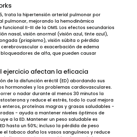
orks
, trata la hipertensión arterial pulmonar por
erial pulmonar, mejorando la hemodinámica
funcional II-III de la OMS. Los efectos secundarios
n nasal, visión anormal (visión azul, tinte azul),
olongada (priapismo), visión súbita o pérdida
te cerebrovascular o exacerbación de edema
 o bloqueadores de alfa, que pueden causar
 ejercicio afectan la eficacia
ión de la disfunción eréctil (ED) abordando sus
rios hormonales y los problemas cardiovasculares.
correr o nadar durante al menos 30 minutos la
stosterona y reduce el estrés, todo lo cual mejora
nos enteros, proteínas magras y grasas saludables -
turadas - ayuda a mantener niveles óptimos de
buye a la ED. Mantener un peso saludable es
ED hasta un 50%; incluso la pérdida de peso
ue el tabaco daña los vasos sanguíneos y reduce