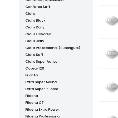
Cenforce Soft
Cialis
Cialis Black
Cialis Daily
Cialis Flavored
Cialis Jelly
Cialis Professional (Sublingual)
Cialis Soft
Cialis Super Active
Cobra-120
Eriacta
Extra Super Avana
Extra Super P Force
Fildena
Fildena CT
Fildena Extra Power
Fildena Professional