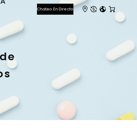
EA
 de
os