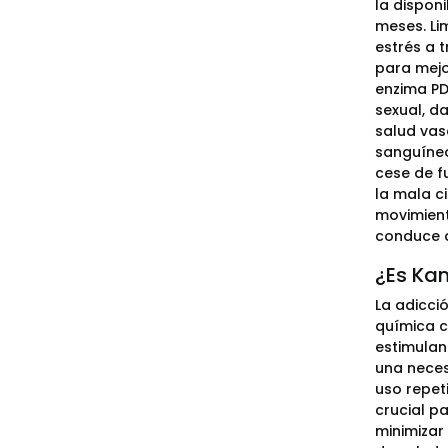
la dispon
meses. Li
estrés a 
para mejo
enzima PD
sexual, d
salud vasc
sanguíneo
cese de f
la mala c
movimient
conduce a
¿Es Ka
La adicció
química c
estimulan
una neces
uso repet
crucial p
minimizar