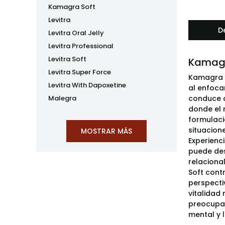
Kamagra Soft
Levitra
D
Levitra Oral Jelly
Levitra Professional
Levitra Soft
Kamagr
Levitra Super Force
Kamagra S
Levitra With Dapoxetine
al enfoca
Malegra
conduce a
donde el 
formulaci
situacion
Experienc
puede des
relaciona
Soft cont
perspecti
vitalidad 
preocupars
mental y l