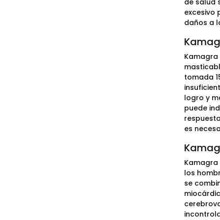
de salud 
excesivo 
daños a l
Kamagra
Kamagra S
masticabl
tomada 15
insuficie
logro y m
puede ind
respuesta
es necesa
Kamagra
Kamagra So
los hombr
se combin
miocárdic
cerebrova
incontrol