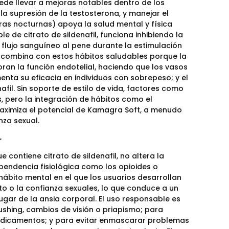
uede llevar a mejoras notables dentro de los
la supresión de la testosterona, y manejar el
ras nocturnas) apoya la salud mental y física
 de citrato de sildenafil, funciona inhibiendo la
 flujo sanguíneo al pene durante la estimulación
e combina con estos hábitos saludables porque la
joran la función endotelial, haciendo que los vasos
ta su eficacia en individuos con sobrepeso; y el
fil. Sin soporte de estilo de vida, factores como
s, pero la integración de hábitos como el
 maximiza el potencial de Kamagra Soft, a menudo
nza sexual.
r
 contiene citrato de sildenafil, no altera la
pendencia fisiológica como los opioides o
 hábito mental en el que los usuarios desarrollan
o o la confianza sexuales, lo que conduce a un
lugar de la ansia corporal. El uso responsable es
ushing, cambios de visión o priapismo; para
 medicamentos; y para evitar enmascarar problemas