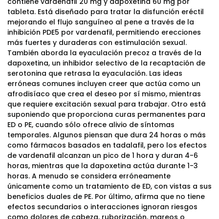
contiene vardenafil 20 mg y dapoxetina 60 mg por
tableta. Está diseñado para tratar la disfunción eréctil
mejorando el flujo sanguíneo al pene a través de la
inhibición PDE5 por vardenafil, permitiendo erecciones
más fuertes y duraderas con estimulación sexual.
También aborda la eyaculación precoz a través de la
dapoxetina, un inhibidor selectivo de la recaptación de
serotonina que retrasa la eyaculación. Las ideas
erróneas comunes incluyen creer que actúa como un
afrodisíaco que crea el deseo por sí mismo, mientras
que requiere excitación sexual para trabajar. Otro está
suponiendo que proporciona curas permanentes para
ED o PE, cuando sólo ofrece alivio de síntomas
temporales. Algunos piensan que dura 24 horas o más
como fármacos basados en tadalafil, pero los efectos
de vardenafil alcanzan un pico de 1 hora y duran 4-6
horas, mientras que la dapoxetina actúa durante 1-3
horas. A menudo se considera erróneamente
únicamente como un tratamiento de ED, con vistas a sus
beneficios duales de PE. Por último, afirma que no tiene
efectos secundarios o interacciones ignoran riesgos
como dolores de cabeza, ruborización, mareos o