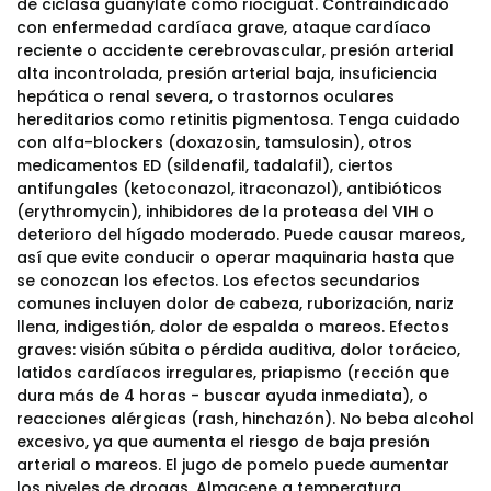
de ciclasa guanylate como riociguat. Contraindicado
con enfermedad cardíaca grave, ataque cardíaco
reciente o accidente cerebrovascular, presión arterial
alta incontrolada, presión arterial baja, insuficiencia
hepática o renal severa, o trastornos oculares
hereditarios como retinitis pigmentosa. Tenga cuidado
con alfa-blockers (doxazosin, tamsulosin), otros
medicamentos ED (sildenafil, tadalafil), ciertos
antifungales (ketoconazol, itraconazol), antibióticos
(erythromycin), inhibidores de la proteasa del VIH o
deterioro del hígado moderado. Puede causar mareos,
así que evite conducir o operar maquinaria hasta que
se conozcan los efectos. Los efectos secundarios
comunes incluyen dolor de cabeza, ruborización, nariz
llena, indigestión, dolor de espalda o mareos. Efectos
graves: visión súbita o pérdida auditiva, dolor torácico,
latidos cardíacos irregulares, priapismo (rección que
dura más de 4 horas - buscar ayuda inmediata), o
reacciones alérgicas (rash, hinchazón). No beba alcohol
excesivo, ya que aumenta el riesgo de baja presión
arterial o mareos. El jugo de pomelo puede aumentar
los niveles de drogas. Almacene a temperatura