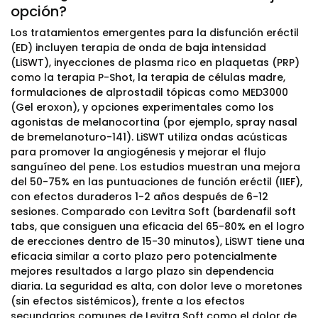
opción?
Los tratamientos emergentes para la disfunción eréctil
(ED) incluyen terapia de onda de baja intensidad
(LiSWT), inyecciones de plasma rico en plaquetas (PRP)
como la terapia P-Shot, la terapia de células madre,
formulaciones de alprostadil tópicas como MED3000
(Gel eroxon), y opciones experimentales como los
agonistas de melanocortina (por ejemplo, spray nasal
de bremelanoturo-141). LiSWT utiliza ondas acústicas
para promover la angiogénesis y mejorar el flujo
sanguíneo del pene. Los estudios muestran una mejora
del 50-75% en las puntuaciones de función eréctil (IIEF),
con efectos duraderos 1-2 años después de 6-12
sesiones. Comparado con Levitra Soft (bardenafil soft
tabs, que consiguen una eficacia del 65-80% en el logro
de erecciones dentro de 15-30 minutos), LiSWT tiene una
eficacia similar a corto plazo pero potencialmente
mejores resultados a largo plazo sin dependencia
diaria. La seguridad es alta, con dolor leve o moretones
(sin efectos sistémicos), frente a los efectos
secundarios comunes de Levitra Soft como el dolor de