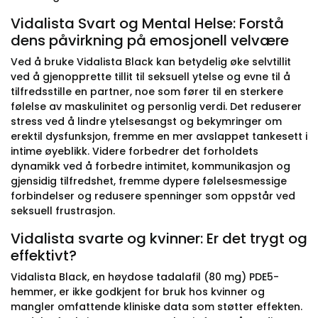
Vidalista Svart og Mental Helse: Forstå
dens påvirkning på emosjonell velvære
Ved å bruke Vidalista Black kan betydelig øke selvtillit
ved å gjenopprette tillit til seksuell ytelse og evne til å
tilfredsstille en partner, noe som fører til en sterkere
følelse av maskulinitet og personlig verdi. Det reduserer
stress ved å lindre ytelsesangst og bekymringer om
erektil dysfunksjon, fremme en mer avslappet tankesett i
intime øyeblikk. Videre forbedrer det forholdets
dynamikk ved å forbedre intimitet, kommunikasjon og
gjensidig tilfredshet, fremme dypere følelsesmessige
forbindelser og redusere spenninger som oppstår ved
seksuell frustrasjon.
Vidalista svarte og kvinner: Er det trygt og
effektivt?
Vidalista Black, en høydose tadalafil (80 mg) PDE5-
hemmer, er ikke godkjent for bruk hos kvinner og
mangler omfattende kliniske data som støtter effekten.