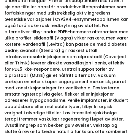
anbefalte mengder - fører til suboptimale resultater. I
sjeldne tilfeller oppstår produktkvalitetsproblemer som
forfalskninger med utilstrekkelig aktiv ingrediens.
Genetiske variasjoner i CYP3A4-enzymmetabolismen kan
også forårsake rask nedbrytning av stoffet. For
alternativer tilbyr andre PDE5-hemmere alternativer med
ulike profiler: sildenafil (Viagra) virker raskere, men varer
kortere; vardenafil (Levitra) kan passe de med diabetes
bedre; avanafil (Stendra) gir raskest utfall.
Intrakavernosale injeksjoner som alprostadil (Caverject
eller Trimix) leverer direkte vasodilasjon i penis, effektiv
for PDE5 ikke-respondere. Uretral suppositorier av
alprostadil (MUSE) gir et nålfritt alternativ. Vakuum
ereksjon enheter skaper engorgement mekanisk, parret
med konstriksjonsringer for vedlikehold. Testosteron
erstatningsterapi via geler, flekker eller injeksjoner
adresserer hypogonadisme. Penile implantater, inkludert
oppblåsbare eller malleable typer, tilbyr kirurgisk
varighet i alvorlige tilfeller. Lav intensitet sjokkbølge
terapi fremmer vaskulær regenerering i løpet av økter.
Livsstil inngrep som bekken gulv øvelser, vekttap og
slutte å røyke forbedre naturlig funksjon, ofte kombinert