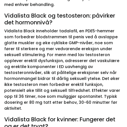
med enhver behandling.
Vidalista Black og testosteron: påvirker
det hormonnivå?
Vidalista Black inneholder tadalafil, en PDE5-hemmer
som forbedrer blodstrømmen til penis ved å avslappe
glatte muskler og øke cykliske GMP-nivåer, noe som
fører til sterkere og mer vedvarende ereksjon under
seksuell stimulering. For menn med lav testosteron
opplever erektil dysfunksjon, adresserer det vaskulære
og erektile komponenter i ED uavhengig av
testosteronnivåer, slik at pålitelige ereksjoner selv når
hormonmangel bidrar til dårlig seksuell ytelse. Det øker
ikke testosteron men forbedrer erektil funksjon,
potensielt øke tillit og seksuell tilfredshet. Effekter varer
opp til 36 timer, noe som muliggjør spontanitet. Typisk
dosering er 80 mg tatt etter behov, 30-60 minutter før
aktivitet.
Vidalista Black for kvinner: Fungerer det
og er det trygt?