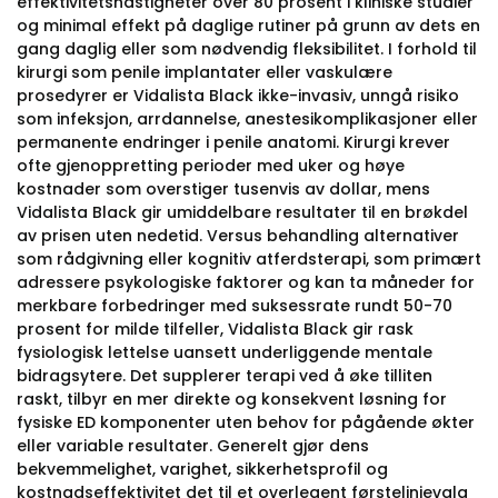
effektivitetshastigheter over 80 prosent i kliniske studier
og minimal effekt på daglige rutiner på grunn av dets en
gang daglig eller som nødvendig fleksibilitet. I forhold til
kirurgi som penile implantater eller vaskulære
prosedyrer er Vidalista Black ikke-invasiv, unngå risiko
som infeksjon, arrdannelse, anestesikomplikasjoner eller
permanente endringer i penile anatomi. Kirurgi krever
ofte gjenoppretting perioder med uker og høye
kostnader som overstiger tusenvis av dollar, mens
Vidalista Black gir umiddelbare resultater til en brøkdel
av prisen uten nedetid. Versus behandling alternativer
som rådgivning eller kognitiv atferdsterapi, som primært
adressere psykologiske faktorer og kan ta måneder for
merkbare forbedringer med suksessrate rundt 50-70
prosent for milde tilfeller, Vidalista Black gir rask
fysiologisk lettelse uansett underliggende mentale
bidragsytere. Det supplerer terapi ved å øke tilliten
raskt, tilbyr en mer direkte og konsekvent løsning for
fysiske ED komponenter uten behov for pågående økter
eller variable resultater. Generelt gjør dens
bekvemmelighet, varighet, sikkerhetsprofil og
kostnadseffektivitet det til et overlegent førstelinjevalg