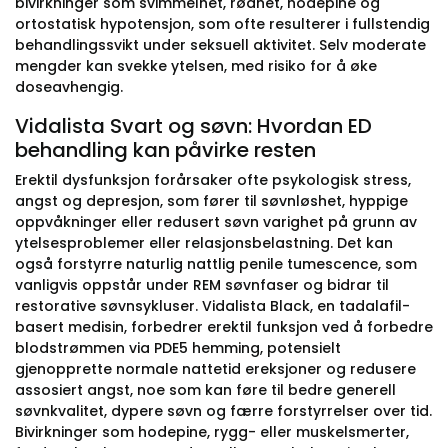
bivirkninger som svimmelhet, rødhet, hodepine og
ortostatisk hypotensjon, som ofte resulterer i fullstendig
behandlingssvikt under seksuell aktivitet. Selv moderate
mengder kan svekke ytelsen, med risiko for å øke
doseavhengig.
Vidalista Svart og søvn: Hvordan ED
behandling kan påvirke resten
Erektil dysfunksjon forårsaker ofte psykologisk stress,
angst og depresjon, som fører til søvnløshet, hyppige
oppvåkninger eller redusert søvn varighet på grunn av
ytelsesproblemer eller relasjonsbelastning. Det kan
også forstyrre naturlig nattlig penile tumescence, som
vanligvis oppstår under REM søvnfaser og bidrar til
restorative søvnsykluser. Vidalista Black, en tadalafil-
basert medisin, forbedrer erektil funksjon ved å forbedre
blodstrømmen via PDE5 hemming, potensielt
gjenopprette normale nattetid ereksjoner og redusere
assosiert angst, noe som kan føre til bedre generell
søvnkvalitet, dypere søvn og færre forstyrrelser over tid.
Bivirkninger som hodepine, rygg- eller muskelsmerter,