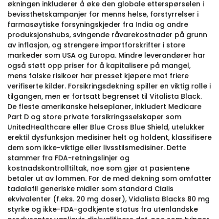
økningen inkluderer å øke den globale etterspørselen i
bevissthetskampanjer for menns helse, forstyrrelser i
farmasøytiske forsyningskjeder fra India og andre
produksjonshubs, svingende råvarekostnader på grunn
av inflasjon, og strengere importforskrifter i store
markeder som USA og Europa. Mindre leverandører har
også støtt opp priser for å kapitalisere på mangel,
mens falske risikoer har presset kjøpere mot friere
verifiserte kilder. Forsikringsdekning spiller en viktig rolle i
tilgangen, men er fortsatt begrenset til Vitalista Black.
De fleste amerikanske helseplaner, inkludert Medicare
Part D og store private forsikringsselskaper som
UnitedHealthcare eller Blue Cross Blue Shield, utelukker
erektil dysfunksjon medisiner helt og holdent, klassifisere
dem som ikke-viktige eller livsstilsmedisiner. Dette
stammer fra FDA-retningslinjer og
kostnadskontrolltiltak, noe som gjør at pasientene
betaler ut av lommen. For de med dekning som omfatter
tadalafil generiske midler som standard Cialis
ekvivalenter (f.eks. 20 mg doser), Vidalista Blacks 80 mg
styrke og ikke-FDA-godkjente status fra utenlandske