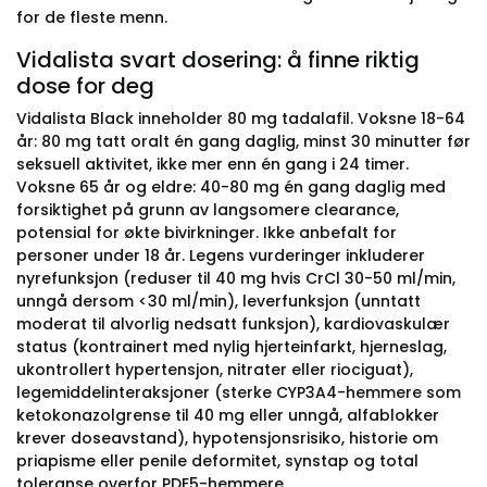
for de fleste menn.
Vidalista svart dosering: å finne riktig
dose for deg
Vidalista Black inneholder 80 mg tadalafil. Voksne 18-64
år: 80 mg tatt oralt én gang daglig, minst 30 minutter før
seksuell aktivitet, ikke mer enn én gang i 24 timer.
Voksne 65 år og eldre: 40-80 mg én gang daglig med
forsiktighet på grunn av langsomere clearance,
potensial for økte bivirkninger. Ikke anbefalt for
personer under 18 år. Legens vurderinger inkluderer
nyrefunksjon (reduser til 40 mg hvis CrCl 30-50 ml/min,
unngå dersom <30 ml/min), leverfunksjon (unntatt
moderat til alvorlig nedsatt funksjon), kardiovaskulær
status (kontrainert med nylig hjerteinfarkt, hjerneslag,
ukontrollert hypertensjon, nitrater eller riociguat),
legemiddelinteraksjoner (sterke CYP3A4-hemmere som
ketokonazolgrense til 40 mg eller unngå, alfablokker
krever doseavstand), hypotensjonsrisiko, historie om
priapisme eller penile deformitet, synstap og total
toleranse overfor PDE5-hemmere.