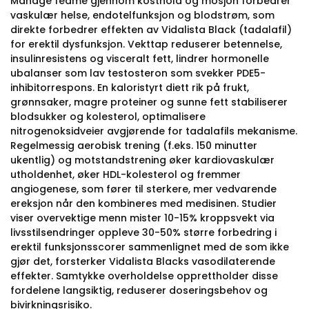
Manage fedme gjennom kosthold og mosjon forbedrer
vaskulær helse, endotelfunksjon og blodstrøm, som
direkte forbedrer effekten av Vidalista Black (tadalafil)
for erektil dysfunksjon. Vekttap reduserer betennelse,
insulinresistens og visceralt fett, lindrer hormonelle
ubalanser som lav testosteron som svekker PDE5-
inhibitorrespons. En kaloristyrt diett rik på frukt,
grønnsaker, magre proteiner og sunne fett stabiliserer
blodsukker og kolesterol, optimalisere
nitrogenoksidveier avgjørende for tadalafils mekanisme.
Regelmessig aerobisk trening (f.eks. 150 minutter
ukentlig) og motstandstrening øker kardiovaskulær
utholdenhet, øker HDL-kolesterol og fremmer
angiogenese, som fører til sterkere, mer vedvarende
ereksjon når den kombineres med medisinen. Studier
viser overvektige menn mister 10-15% kroppsvekt via
livsstilsendringer oppleve 30-50% større forbedring i
erektil funksjonsscorer sammenlignet med de som ikke
gjør det, forsterker Vidalista Blacks vasodilaterende
effekter. Samtykke overholdelse opprettholder disse
fordelene langsiktig, reduserer doseringsbehov og
bivirkningsrisiko.