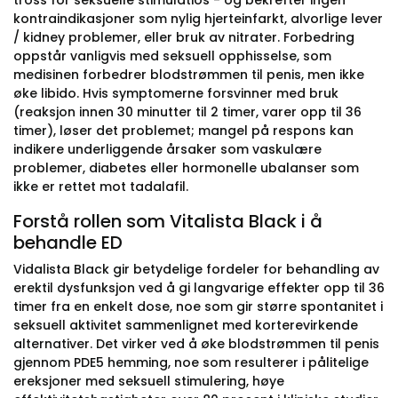
tross for seksuelle stimulatios - og bekrefter ingen
kontraindikasjoner som nylig hjerteinfarkt, alvorlige lever
/ kidney problemer, eller bruk av nitrater. Forbedring
oppstår vanligvis med seksuell opphisselse, som
medisinen forbedrer blodstrømmen til penis, men ikke
øke libido. Hvis symptomerne forsvinner med bruk
(reaksjon innen 30 minutter til 2 timer, varer opp til 36
timer), løser det problemet; mangel på respons kan
indikere underliggende årsaker som vaskulære
problemer, diabetes eller hormonelle ubalanser som
ikke er rettet mot tadalafil.
Forstå rollen som Vitalista Black i å
behandle ED
Vidalista Black gir betydelige fordeler for behandling av
erektil dysfunksjon ved å gi langvarige effekter opp til 36
timer fra en enkelt dose, noe som gir større spontanitet i
seksuell aktivitet sammenlignet med korterevirkende
alternativer. Det virker ved å øke blodstrømmen til penis
gjennom PDE5 hemming, noe som resulterer i pålitelige
ereksjoner med seksuell stimulering, høye