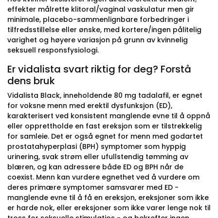
effekter målrette klitoral/vaginal vaskulatur men gir
minimale, placebo-sammenlignbare forbedringer i
tilfredsstillelse eller ønske, med kortere/ingen pålitelig
varighet og høyere variasjon på grunn av kvinnelig
seksuell responsfysiologi.
Er vidalista svart riktig for deg? Forstå
dens bruk
Vidalista Black, inneholdende 80 mg tadalafil, er egnet
for voksne menn med erektil dysfunksjon (ED),
karakterisert ved konsistent manglende evne til å oppnå
eller opprettholde en fast ereksjon som er tilstrekkelig
for samleie. Det er også egnet for menn med godartet
prostatahyperplasi (BPH) symptomer som hyppig
urinering, svak strøm eller ufullstendig tømming av
blæren, og kan adressere både ED og BPH når de
coexist. Menn kan vurdere egnethet ved å vurdere om
deres primære symptomer samsvarer med ED -
manglende evne til å få en ereksjon, ereksjoner som ikke
er harde nok, eller ereksjoner som ikke varer lenge nok til