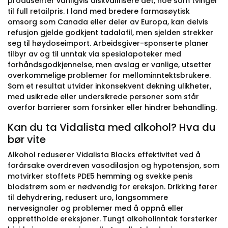
produsenter vanligvis diskvalifisere det, noe som tvinger
til full retailpris. I land med bredere farmasøytisk
omsorg som Canada eller deler av Europa, kan delvis
refusjon gjelde godkjent tadalafil, men sjelden strekker
seg til høydoseimport. Arbeidsgiver-sponserte planer
tilbyr av og til unntak via spesialapoteker med
forhåndsgodkjennelse, men avslag er vanlige, utsetter
overkommelige problemer for mellominntektsbrukere.
Som et resultat utvider inkonsekvent dekning ulikheter,
med usikrede eller undersikrede personer som står
overfor barrierer som forsinker eller hindrer behandling.
Kan du ta Vidalista med alkohol? Hva du
bør vite
Alkohol reduserer Vidalista Blacks effektivitet ved å
forårsake overdreven vasodilasjon og hypotensjon, som
motvirker stoffets PDE5 hemming og svekke penis
blodstrøm som er nødvendig for ereksjon. Drikking fører
til dehydrering, redusert uro, langsommere
nervesignaler og problemer med å oppnå eller
opprettholde ereksjoner. Tungt alkoholinntak forsterker