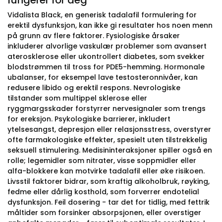
fungerer for deg
Vidalista Black, en generisk tadalafil formulering for
erektil dysfunksjon, kan ikke gi resultater hos noen menn
på grunn av flere faktorer. Fysiologiske årsaker
inkluderer alvorlige vaskulær problemer som avansert
aterosklerose eller ukontrollert diabetes, som svekker
blodstrømmen til tross for PDE5-hemming. Hormonale
ubalanser, for eksempel lave testosteronnivåer, kan
redusere libido og erektil respons. Nevrologiske
tilstander som multippel sklerose eller
ryggmargsskader forstyrrer nervesignaler som trengs
for ereksjon. Psykologiske barrierer, inkludert
ytelsesangst, depresjon eller relasjonsstress, overstyrer
ofte farmakologiske effekter, spesielt uten tilstrekkelig
seksuell stimulering. Medisininteraksjoner spiller også en
rolle; legemidler som nitrater, visse soppmidler eller
alfa-blokkere kan motvirke tadalafil eller øke risikoen.
Livsstil faktorer bidrar, som kraftig alkoholbruk, røyking,
fedme eller dårlig kosthold, som forverrer endotelial
dysfunksjon. Feil dosering - tar det for tidlig, med fettrik
måltider som forsinker absorpsjonen, eller overstiger