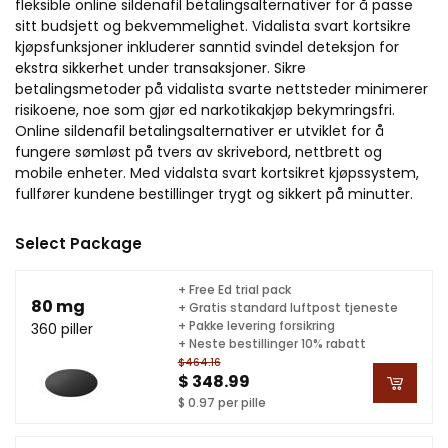
fleksible online sildenafil betalingsalternativer for å passe
sitt budsjett og bekvemmelighet. Vidalista svart kortsikre
kjøpsfunksjoner inkluderer sanntid svindel deteksjon for
ekstra sikkerhet under transaksjoner. Sikre
betalingsmetoder på vidalista svarte nettsteder minimerer
risikoene, noe som gjør ed narkotikakjøp bekymringsfri.
Online sildenafil betalingsalternativer er utviklet for å
fungere sømløst på tvers av skrivebord, nettbrett og
mobile enheter. Med vidalsta svart kortsikret kjøpssystem,
fullfører kundene bestillinger trygt og sikkert på minutter.
Select Package
+ Free Ed trial pack
80 mg
+ Gratis standard luftpost tjeneste
+ Pakke levering forsikring
360 piller
+ Neste bestillinger 10% rabatt
$464.16
$ 348.99
$ 0.97 per pille