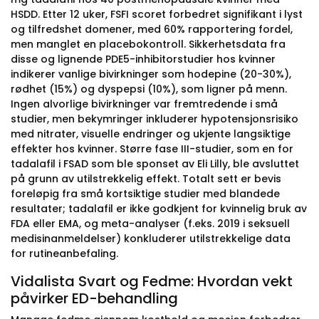
HSDD. Etter 12 uker, FSFI scoret forbedret signifikant i lyst
og tilfredshet domener, med 60% rapportering fordel,
men manglet en placebokontroll. Sikkerhetsdata fra
disse og lignende PDE5-inhibitorstudier hos kvinner
indikerer vanlige bivirkninger som hodepine (20-30%),
rødhet (15%) og dyspepsi (10%), som ligner på menn.
Ingen alvorlige bivirkninger var fremtredende i små
studier, men bekymringer inkluderer hypotensjonsrisiko
med nitrater, visuelle endringer og ukjente langsiktige
effekter hos kvinner. Større fase III-studier, som en for
tadalafil i FSAD som ble sponset av Eli Lilly, ble avsluttet
på grunn av utilstrekkelig effekt. Totalt sett er bevis
foreløpig fra små kortsiktige studier med blandede
resultater; tadalafil er ikke godkjent for kvinnelig bruk av
FDA eller EMA, og meta-analyser (f.eks. 2019 i seksuell
medisinanmeldelser) konkluderer utilstrekkelige data
for rutineanbefaling.
Vidalista Svart og Fedme: Hvordan vekt
påvirker ED-behandling