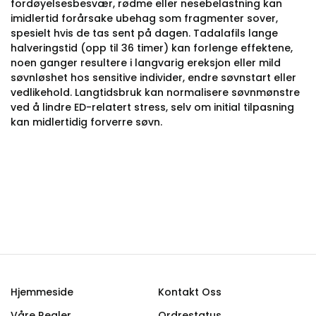
fordøyelsesbesvær, rødme eller nesebelastning kan
imidlertid forårsake ubehag som fragmenter sover,
spesielt hvis de tas sent på dagen. Tadalafils lange
halveringstid (opp til 36 timer) kan forlenge effektene,
noen ganger resultere i langvarig ereksjon eller mild
søvnløshet hos sensitive individer, endre søvnstart eller
vedlikehold. Langtidsbruk kan normalisere søvnmønstre
ved å lindre ED-relatert stress, selv om initial tilpasning
kan midlertidig forverre søvn.
Hjemmeside
Kontakt Oss
Våre Regler
Ordrestatus