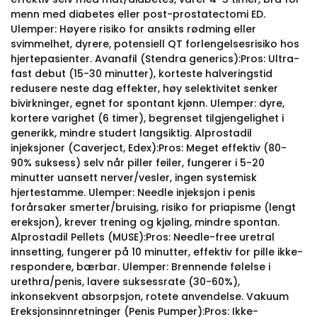
menn med diabetes eller post-prostatectomi ED.
Ulemper: Høyere risiko for ansikts rødming eller
svimmelhet, dyrere, potensiell QT forlengelsesrisiko hos
hjertepasienter. Avanafil (Stendra generics):Pros: Ultra-
fast debut (15-30 minutter), korteste halveringstid
redusere neste dag effekter, høy selektivitet senker
bivirkninger, egnet for spontant kjønn. Ulemper: dyre,
kortere varighet (6 timer), begrenset tilgjengelighet i
generikk, mindre studert langsiktig. Alprostadil
injeksjoner (Caverject, Edex):Pros: Meget effektiv (80-
90% suksess) selv når piller feiler, fungerer i 5-20
minutter uansett nerver/vesler, ingen systemisk
hjertestamme. Ulemper: Needle injeksjon i penis
forårsaker smerter/bruising, risiko for priapisme (lengt
ereksjon), krever trening og kjøling, mindre spontan.
Alprostadil Pellets (MUSE):Pros: Needle-free uretral
innsetting, fungerer på 10 minutter, effektiv for pille ikke-
respondere, bærbar. Ulemper: Brennende følelse i
urethra/penis, lavere suksessrate (30-60%),
inkonsekvent absorpsjon, rotete anvendelse. Vakuum
Ereksjonsinnretninger (Penis Pumper):Pros: Ikke-