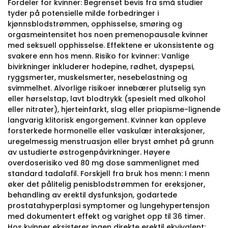
Fordeler for kvinner: Begrenset bevis fra små studier
tyder på potensielle milde forbedringer i
kjønnsblodstrømmen, opphisselse, smøring og
orgasmeintensitet hos noen premenopausale kvinner
med seksuell opphisselse. Effektene er ukonsistente og
svakere enn hos menn. Risiko for kvinner: Vanlige
bivirkninger inkluderer hodepine, rødhet, dyspepsi,
ryggsmerter, muskelsmerter, nesebelastning og
svimmelhet. Alvorlige risikoer innebærer plutselig syn
eller hørselstap, lavt blodtrykk (spesielt med alkohol
eller nitrater), hjerteinfarkt, slag eller priapisme-lignende
langvarig klitorisk engorgement. Kvinner kan oppleve
forsterkede hormonelle eller vaskulær interaksjoner,
uregelmessig menstruasjon eller bryst ømhet på grunn
av ustudierte østrogenpåvirkninger. Høyere
overdoserisiko ved 80 mg dose sammenlignet med
standard tadalafil. Forskjell fra bruk hos menn: I menn
øker det pålitelig penisblodstrømmen for ereksjoner,
behandling av erektil dysfunksjon, godartede
prostatahyperplasi symptomer og lungehypertensjon
med dokumentert effekt og varighet opp til 36 timer.
Hos kvinner eksisterer ingen direkte erektil ekvivalent;