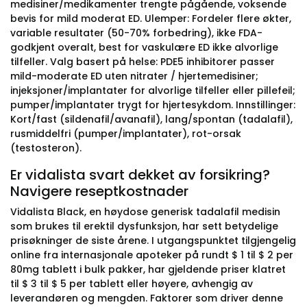
medisiner/medikamenter trengte pågående, voksende
bevis for mild moderat ED. Ulemper: Fordeler flere økter,
variable resultater (50-70% forbedring), ikke FDA-
godkjent overalt, best for vaskulære ED ikke alvorlige
tilfeller. Valg basert på helse: PDE5 inhibitorer passer
mild-moderate ED uten nitrater / hjertemedisiner;
injeksjoner/implantater for alvorlige tilfeller eller pillefeil;
pumper/implantater trygt for hjertesykdom. Innstillinger:
Kort/fast (sildenafil/avanafil), lang/spontan (tadalafil),
rusmiddelfri (pumper/implantater), rot-orsak
(testosteron).
Er vidalista svart dekket av forsikring?
Navigere reseptkostnader
Vidalista Black, en høydose generisk tadalafil medisin
som brukes til erektil dysfunksjon, har sett betydelige
prisøkninger de siste årene. I utgangspunktet tilgjengelig
online fra internasjonale apoteker på rundt $ 1 til $ 2 per
80mg tablett i bulk pakker, har gjeldende priser klatret
til $ 3 til $ 5 per tablett eller høyere, avhengig av
leverandøren og mengden. Faktorer som driver denne