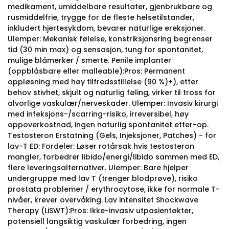
medikament, umiddelbare resultater, gjenbrukbare og
rusmiddelfrie, trygge for de fleste helsetilstander,
inkludert hjertesykdom, bevarer naturlige ereksjoner.
Ulemper: Mekanisk følelse, konstriksjonsring begrenser
tid (30 min max) og sensasjon, tung for spontanitet,
mulige blåmerker / smerte. Penile implanter
(oppblåsbare eller malleable):Pros: Permanent
oppløsning med høy tilfredsstillelse (90 %)+), etter
behov stivhet, skjult og naturlig føling, virker til tross for
alvorlige vaskulær/nerveskader. Ulemper: Invasiv kirurgi
med infeksjons-/scarring-risiko, irreversibel, høy
oppoverkostnad, ingen naturlig spontanitet etter-op.
Testosteron Erstatning (Gels, Injeksjoner, Patches) - for
lav-T ED: Fordeler: Løser rotårsak hvis testosteron
mangler, forbedrer libido/energi/libido sammen med ED,
flere leveringsalternativer. Ulemper: Bare hjelper
undergruppe med lav T (trenger blodprøve), risiko
prostata problemer / erythrocytose, ikke for normale T-
nivåer, krever overvåking. Lav intensitet Shockwave
Therapy (LiSWT):Pros: Ikke-invasiv utpasientøkter,
potensiell langsiktig vaskulær forbedring, ingen