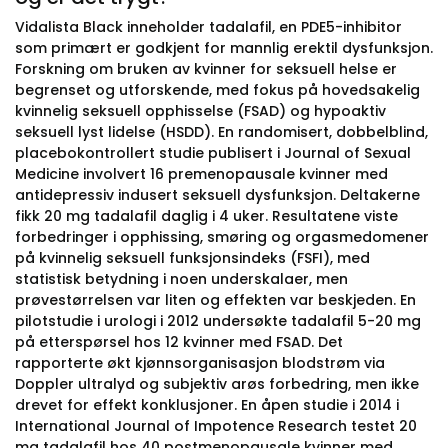
Vidalista Black inneholder tadalafil, en PDE5-inhibitor
som primært er godkjent for mannlig erektil dysfunksjon.
Forskning om bruken av kvinner for seksuell helse er
begrenset og utforskende, med fokus på hovedsakelig
kvinnelig seksuell opphisselse (FSAD) og hypoaktiv
seksuell lyst lidelse (HSDD). En randomisert, dobbelblind,
placebokontrollert studie publisert i Journal of Sexual
Medicine involvert 16 premenopausale kvinner med
antidepressiv indusert seksuell dysfunksjon. Deltakerne
fikk 20 mg tadalafil daglig i 4 uker. Resultatene viste
forbedringer i opphissing, smøring og orgasmedomener
på kvinnelig seksuell funksjonsindeks (FSFI), med
statistisk betydning i noen underskalaer, men
prøvestørrelsen var liten og effekten var beskjeden. En
pilotstudie i urologi i 2012 undersøkte tadalafil 5-20 mg
på etterspørsel hos 12 kvinner med FSAD. Det
rapporterte økt kjønnsorganisasjon blodstrøm via
Doppler ultralyd og subjektiv arøs forbedring, men ikke
drevet for effekt konklusjoner. En åpen studie i 2014 i
International Journal of Impotence Research testet 20
mg tadalafil hos 40 postmenopausale kvinner med