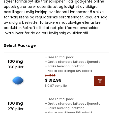
styrer farmasøytiske transaksjoner. Fda-godkjente online
apotek garanterer autentisitet og lovlighet av sildigra
bestillinger. Lovlig innkjøp av sildenafil innebærer å sjekke
for riktig lisens og regulatoriske sertifiseringer. Regulert salg
av sildigra beskytter forbrukere mot ulovlige eller usikre
produkter. Bekreft alltid at nettplattformer overholder
lokale lover før de deltar i lovlig salg av sildenafil.
Select Package
+ Free Ed trial pack
100 mg
+ Gratis standard luftpost tjeneste
+ Pakke levering forsikring
360 piller
+ Neste bestillinger 10% rabatt
$416.28
$ 312.99
$ 0.87 per pille
+ Free Ed trial pack
100 mg
+ Gratis standard luftpost tjeneste
+ Pakke levering forsikring
270 piller
+ Neste bestillinger 10% rabatt