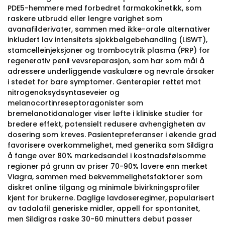
PDE5-hemmere med forbedret farmakokinetikk, som
raskere utbrudd eller lengre varighet som
avanafilderivater, sammen med ikke-orale alternativer
inkludert lav intensitets sjokkbølgebehandling (LiSWT),
stamcelleinjeksjoner og trombocytrik plasma (PRP) for
regenerativ penil vevsreparasjon, som har som mål å
adressere underliggende vaskulære og nevrale årsaker
i stedet for bare symptomer. Genterapier rettet mot
nitrogenoksydsyntaseveier og
melanocortinreseptoragonister som
bremelanotidanaloger viser løfte i kliniske studier for
bredere effekt, potensielt redusere avhengigheten av
dosering som kreves. Pasientepreferanser i økende grad
favorisere overkommelighet, med generika som Sildigra
å fange over 80% markedsandel i kostnadsfølsomme
regioner på grunn av priser 70-90% lavere enn merket
Viagra, sammen med bekvemmelighetsfaktorer som
diskret online tilgang og minimale bivirkningsprofiler
kjent for brukerne. Daglige lavdoseregimer, popularisert
av tadalafil generiske midler, appell for spontanitet,
men Sildigras raske 30-60 minutters debut passer