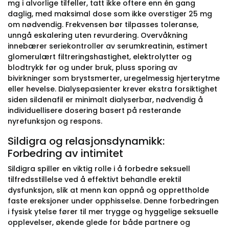
mg i alvorlige tilfeller, tatt ikke oftere enn én gang
daglig, med maksimal dose som ikke overstiger 25 mg
om nødvendig. Frekvensen bør tilpasses toleranse,
unngå eskalering uten revurdering. Overvåkning
innebærer seriekontroller av serumkreatinin, estimert
glomerulært filtreringshastighet, elektrolytter og
blodtrykk før og under bruk, pluss sporing av
bivirkninger som brystsmerter, uregelmessig hjerterytme
eller hevelse. Dialysepasienter krever ekstra forsiktighet
siden sildenafil er minimalt dialyserbar, nødvendig å
individuellisere dosering basert på resterande
nyrefunksjon og respons.
Sildigra og relasjonsdynamikk:
Forbedring av intimitet
Sildigra spiller en viktig rolle i å forbedre seksuell
tilfredsstillelse ved å effektivt behandle erektil
dysfunksjon, slik at menn kan oppnå og opprettholde
faste ereksjoner under opphisselse. Denne forbedringen
i fysisk ytelse fører til mer trygge og hyggelige seksuelle
opplevelser, økende glede for både partnere og