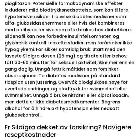
pioglitazon. Potensielle farmakodynamiske effekter
inkluderer mild blodtrykksnedsettelse, som kan tilføre
hypotensive risikoer fra visse diabetesmedisiner som
alfa-glukosidasehemmere eller hvis det kombineres
med antihypertensiva som ofte brukes hos diabetikere.
Sildenafil kan noe forbedre insulinfølsomheten og
glykemisk kontroll i enkelte studier, men forårsaker ikke
hypoglykemi. For sikker samtidig bruk: Start med den
laveste Sildigra dosen (25 mg) og titrate etter behov,
tatt 30-60 minutter før seksuell aktivitet, ikke mer enn én
gang daglig. Unngå fettrik måltider som forsinker
absorpsjonen. Ta diabetes medisiner på standard
tidsplan uten justering. Overvåk blodglukose nøye for
uventede endringer og blodtrykk for svimmelhet eller
svimmelhet. Unngå å bruke nitrater eller ciprofloxacin,
men dette er ikke diabetesmedikamenter. Begrens
alkohol for å hindre økt hypotensjon eller nedsatt
glukosekontroll.
Er Sildigra dekket av forsikring? Navigere
reseptkostnader