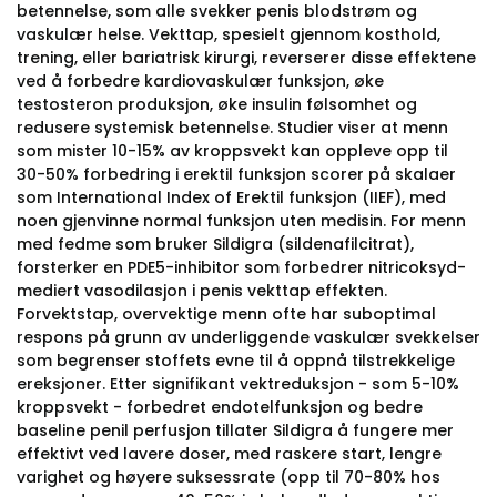
betennelse, som alle svekker penis blodstrøm og
vaskulær helse. Vekttap, spesielt gjennom kosthold,
trening, eller bariatrisk kirurgi, reverserer disse effektene
ved å forbedre kardiovaskulær funksjon, øke
testosteron produksjon, øke insulin følsomhet og
redusere systemisk betennelse. Studier viser at menn
som mister 10-15% av kroppsvekt kan oppleve opp til
30-50% forbedring i erektil funksjon scorer på skalaer
som International Index of Erektil funksjon (IIEF), med
noen gjenvinne normal funksjon uten medisin. For menn
med fedme som bruker Sildigra (sildenafilcitrat),
forsterker en PDE5-inhibitor som forbedrer nitricoksyd-
mediert vasodilasjon i penis vekttap effekten.
Forvektstap, overvektige menn ofte har suboptimal
respons på grunn av underliggende vaskulær svekkelser
som begrenser stoffets evne til å oppnå tilstrekkelige
ereksjoner. Etter signifikant vektreduksjon - som 5-10%
kroppsvekt - forbedret endotelfunksjon og bedre
baseline penil perfusjon tillater Sildigra å fungere mer
effektivt ved lavere doser, med raskere start, lengre
varighet og høyere suksessrate (opp til 70-80% hos