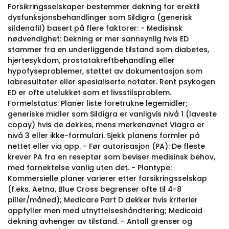
Forsikringsselskaper bestemmer dekning for erektil
dysfunksjonsbehandlinger som Sildigra (generisk
sildenafil) basert på flere faktorer: - Medisinsk
nødvendighet: Dekning er mer sannsynlig hvis ED
stammer fra en underliggende tilstand som diabetes,
hjertesykdom, prostatakreftbehandling eller
hypofyseproblemer, støttet av dokumentasjon som
labresultater eller spesialiserte notater. Rent psykogen
ED er ofte utelukket som et livsstilsproblem.
Formelstatus: Planer liste foretrukne legemidler;
generiske midler som Sildigra er vanligvis nivå 1 (laveste
copay) hvis de dekkes, mens merkenavnet Viagra er
nivå 3 eller ikke-formulari. Sjekk planens formler på
nettet eller via app. - Før autorisasjon (PA): De fleste
krever PA fra en reseptør som beviser medisinsk behov,
med fornektelse vanlig uten det. - Plantype:
Kommersielle planer varierer etter forsikringsselskap
(f.eks. Aetna, Blue Cross begrenser ofte til 4-8
piller/måned); Medicare Part D dekker hvis kriterier
oppfyller men med utnyttelseshåndtering; Medicaid
dekning avhenger av tilstand. - Antall grenser og