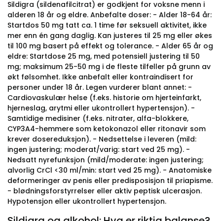
Sildigra (sildenafilcitrat) er godkjent for voksne menn i
alderen 18 år og eldre. Anbefalte doser: - Alder 18-64 år:
Startdos 50 mg tatt ca. 1 time før seksuell aktivitet, ikke
mer enn én gang daglig. Kan justeres til 25 mg eller økes
til 100 mg basert på effekt og tolerance. - Alder 65 år og
eldre: Startdose 25 mg, med potensiell justering til 50
mg; maksimum 25-50 mg i de fleste tilfeller på grunn av
økt følsomhet. Ikke anbefalt eller kontraindisert for
personer under 18 år. Legen vurderer blant annet: -
Cardiovaskulær helse (f.eks. historie om hjerteinfarkt,
hjerneslag, arytmi eller ukontrollert hypertensjon). -
Samtidige medisiner (f.eks. nitrater, alfa-blokkere,
CYP3A4-hemmere som ketokonazol eller ritonavir som
krever dosereduksjon). - Nedsettelse i leveren (mild:
ingen justering; moderat/varig: start ved 25 mg). -
Nedsatt nyrefunksjon (mild/moderate: ingen justering;
alvorlig CrCl <30 ml/min: start ved 25 mg). - Anatomiske
deformeringer av penis eller predisposisjon til priapisme.
- blødningsforstyrrelser eller aktiv peptisk ulcerasjon.
Hypotensjon eller ukontrollert hypertensjon.
Sildigra og alkohol: Hva er riktig balanse?