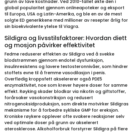
grunn av lave kostnader. Ved 2010-tallet økte den i
global popularitet gjennom onlineapoteker og eksport
til Europa, USA og Latin-Amerika, og ble en av de mest
solgte ED generikkene med millioner av resepter årlig for
sin bioekvivalente ytelse til Viagra.
Sildigra og livsstilsfaktorer: Hvordan diett
og mosjon påvirker effektivitet
Fedme reduserer effekten av Sildigra ved å svekke
blodstrømmen gjennom endotel dysfunksjon,
insulinresistens og lavere testosteronnivåer, som hindrer
stoffets evne til å fremme vasodilasjon i penis.
Overflødig kroppsfett akselererer også PDE5
enzymaktivitet, noe som krever høyere doser for samme
effekt. Røyking skader blodkar via nikotin og giftstoffer,
forårsaker vasokonstriksjon og redusert
nitrogenoksidproduksjon, som direkte motvirker Sildigras
mekanisme for å forbedre sykliske GMP for ereksjon.
Kroniske røykere opplever ofte svakere reaksjoner selv
ved optimale doser på grunn av akselerert
aterosklerose. Alkoholforbruk forstyrrer Sildigra på flere