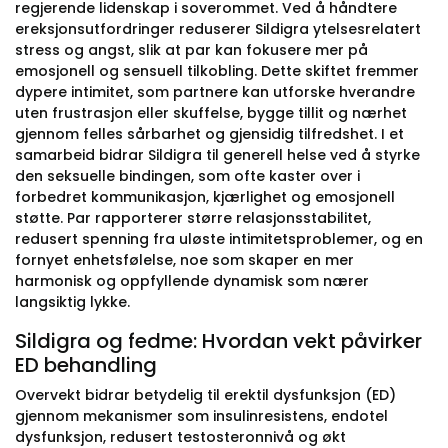
regjerende lidenskap i soverommet. Ved å håndtere
ereksjonsutfordringer reduserer Sildigra ytelsesrelatert
stress og angst, slik at par kan fokusere mer på
emosjonell og sensuell tilkobling. Dette skiftet fremmer
dypere intimitet, som partnere kan utforske hverandre
uten frustrasjon eller skuffelse, bygge tillit og nærhet
gjennom felles sårbarhet og gjensidig tilfredshet. I et
samarbeid bidrar Sildigra til generell helse ved å styrke
den seksuelle bindingen, som ofte kaster over i
forbedret kommunikasjon, kjærlighet og emosjonell
støtte. Par rapporterer større relasjonsstabilitet,
redusert spenning fra uløste intimitetsproblemer, og en
fornyet enhetsfølelse, noe som skaper en mer
harmonisk og oppfyllende dynamisk som nærer
langsiktig lykke.
Sildigra og fedme: Hvordan vekt påvirker
ED behandling
Overvekt bidrar betydelig til erektil dysfunksjon (ED)
gjennom mekanismer som insulinresistens, endotel
dysfunksjon, redusert testosteronnivå og økt