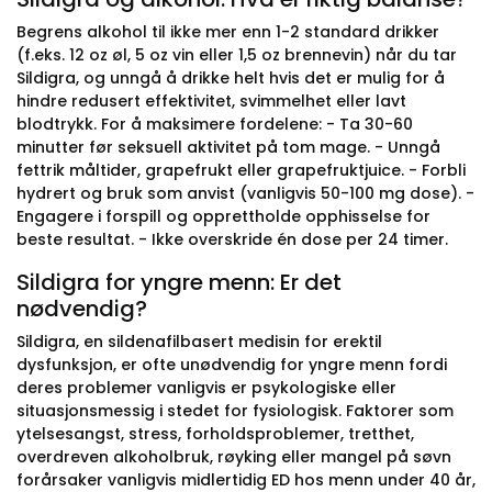
Begrens alkohol til ikke mer enn 1-2 standard drikker
(f.eks. 12 oz øl, 5 oz vin eller 1,5 oz brennevin) når du tar
Sildigra, og unngå å drikke helt hvis det er mulig for å
hindre redusert effektivitet, svimmelhet eller lavt
blodtrykk. For å maksimere fordelene: - Ta 30-60
minutter før seksuell aktivitet på tom mage. - Unngå
fettrik måltider, grapefrukt eller grapefruktjuice. - Forbli
hydrert og bruk som anvist (vanligvis 50-100 mg dose). -
Engagere i forspill og opprettholde opphisselse for
beste resultat. - Ikke overskride én dose per 24 timer.
Sildigra for yngre menn: Er det
nødvendig?
Sildigra, en sildenafilbasert medisin for erektil
dysfunksjon, er ofte unødvendig for yngre menn fordi
deres problemer vanligvis er psykologiske eller
situasjonsmessig i stedet for fysiologisk. Faktorer som
ytelsesangst, stress, forholdsproblemer, tretthet,
overdreven alkoholbruk, røyking eller mangel på søvn
forårsaker vanligvis midlertidig ED hos menn under 40 år,