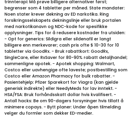
trinnterapi: Må prøve billigere alternativer først;
begrenser som 4 tabletter per måned. State mandater:
Noen stater krever dekning av ED narkotika. Ring
forsikringsselskapets dekningslinje eller bruk portalen
med narkotikanavn og NDC-kode for spesifikke
opplysninger. Tips for å redusere kostnader fra utsiden:
- Opt for generics: Sildigra eller sildenafil er langt
billigere enn merkevarer; cash pris ofte $ 10-30 for 10
tabletter via GoodRx. - Bruk rabattkort: GoodRx,
SingleCare, eller RxSaver for 80-90% rabatt detaljhandel;
sammenligne apotek. - Apotek shopping: Walmart,
Costco eller uavhengige ofte laveste; postbestilling som
Costco eller Amazon Pharmacy for bulk rabatter. -
Pasientehjelp: Pfizer Sparekort for Viagra (kan gjelde
generisk indirekte) eller NeedyMeds for lav inntekt. -
HSA/FSA: Bruk forhåndsskatt dollar hvis kvalifisert. -
Antall hacks: Be om 90-dagers forsyninger hvis tillatt å
minimere copays. - Bytt planer: Under åpen tilmelding
velger du formler som dekker ED-medier.