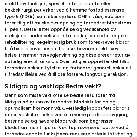
erektil dysfunksjon, spesielt etter prostata eller
bekkekirurgi. Det virker ved å hemme fosfodiesterase
type 5 (PDE5), som øker cykliske GMP nivåer, noe som
fører til glatt muskelavslapning og forbedret blodstrøm
til penis. Dette letter oppnåelse og vedlikehold av
ereksjoner under seksuell stimulering, som støtter penis
rehabilitering. Regelmessig bruk som foreskrevet bidrar
til å hindre cavernoseal fibrose, bevarer erektil vevs
helse, fremmer nervegjenvinning og akselererer retur av
naturlig erektil funksjon. Over tid gjenoppretter det tillit,
forbedrer seksuell ytelse, og forbedrer generell seksuell
tilfredsstillelse ved å tillate fastere, langvarig ereksjon.
Sildigra og vekttap: Bedre vekt?
Menn som miste vekt ofte se bedre resultater fra
Sildigra på grunn av forbedret blodsirkulasjon og
optimalisert hormonnivå. Overflødig kroppsfett bidrar til
dårlig vaskulær helse ved å fremme plakkoppbygging,
betennelse og høyere blodtrykk, som begrenser
blodstrømmen til penis. Vekttap reverserer dette ved å
forbedre endotelfunksjonen, redusere arteriell stivhet og