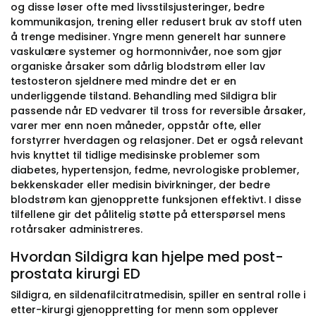
og disse løser ofte med livsstilsjusteringer, bedre
kommunikasjon, trening eller redusert bruk av stoff uten
å trenge medisiner. Yngre menn generelt har sunnere
vaskulære systemer og hormonnivåer, noe som gjør
organiske årsaker som dårlig blodstrøm eller lav
testosteron sjeldnere med mindre det er en
underliggende tilstand. Behandling med Sildigra blir
passende når ED vedvarer til tross for reversible årsaker,
varer mer enn noen måneder, oppstår ofte, eller
forstyrrer hverdagen og relasjoner. Det er også relevant
hvis knyttet til tidlige medisinske problemer som
diabetes, hypertensjon, fedme, nevrologiske problemer,
bekkenskader eller medisin bivirkninger, der bedre
blodstrøm kan gjenopprette funksjonen effektivt. I disse
tilfellene gir det pålitelig støtte på etterspørsel mens
rotårsaker administreres.
Hvordan Sildigra kan hjelpe med post-
prostata kirurgi ED
Sildigra, en sildenafilcitratmedisin, spiller en sentral rolle i
etter-kirurgi gjenoppretting for menn som opplever