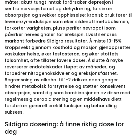
måter: akutt tungt inntak forårsaker depresjon i
sentralnervesystemet og dehydrering, forsinker
absorpsjon og svekker opphisselse; kronisk bruk fører til
leverenzyminduksjon som øker sildenafilmetabolismen,
forkorter varigheten, pluss perifer nevropati som
påvirker nervesignaler for ereksjon. Livsstil endres
markant forbedre Sildigra resultater. Å miste 10-15%
kroppsvekt gjennom kosthold og mosjon gjenoppretter
vaskulær helse, øker testosteron, og øker stoffets
følsomhet, ofte tillater lavere doser. Å slutte å røyke
reverserer endotelskader i løpet av måneder, og
forbedrer nitrogenoksidveier og ereksjonsfasthet.
Begrensning av alkohol til 1-2 drikker noen ganger
hindrer metabolsk forstyrrelse og støtter konsekvent
absorpsjon, samtidig som kombinasjonen av disse med
regelmessig aerobic trening og en middelhavs diett
forsterker generell erektil funksjon og behandling
suksess.
Sildigra dosering: å finne riktig dose for
deg