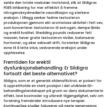
senke den totale vaskulær motstand, slik at Sildigras
PDE5 inhibering for mer effektivt å fremme
nitrogenoksydmedierte vasodilasjon og sterkere
ereksjon. I tillegg senker fedme testosteron
produksjonen gjennom økt aromatase aktivitet i fett vev,
som konverterer testosteron til østrogen, dempe libido
og erektil kvalitet. Shedding pounds reduserer fett
massen, hever gratis testosteron nivåer, balanserer
hormoner, og øker seksuell drift, forsterker Sildigras
evne til å lette stive, vedvarende ereksjon under
opphisselse.
Fremtiden for erektil
dysfunksjonsbehandling: Er Sildigra
fortsatt det beste alternativet?
Sildigra, som er et generisk sildenafilcitrat, er poisert for
å opprettholde en sterk posisjon i det utviklede ED-
behandlingslandskapet på grunn av dens dokumenterte
effekt, lave kostnader og utbredt tilgjengelighet, selv om
forskning fremskrider introdusere nye terapier.
Kontinuerlige studier fokuserer på neste generasjons