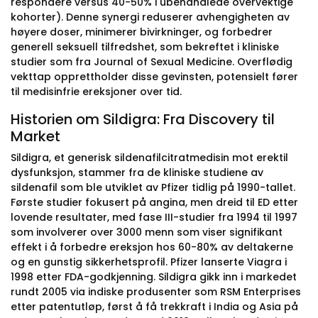
respondere versus 40-50% i ubehandlede overvektige
kohorter). Denne synergi reduserer avhengigheten av
høyere doser, minimerer bivirkninger, og forbedrer
generell seksuell tilfredshet, som bekreftet i kliniske
studier som fra Journal of Sexual Medicine. Overflødig
vekttap opprettholder disse gevinsten, potensielt fører
til medisinfrie ereksjoner over tid.
Historien om Sildigra: Fra Discovery til
Market
Sildigra, et generisk sildenafilcitratmedisin mot erektil
dysfunksjon, stammer fra de kliniske studiene av
sildenafil som ble utviklet av Pfizer tidlig på 1990-tallet.
Første studier fokusert på angina, men dreid til ED etter
lovende resultater, med fase III-studier fra 1994 til 1997
som involverer over 3000 menn som viser signifikant
effekt i å forbedre ereksjon hos 60-80% av deltakerne
og en gunstig sikkerhetsprofil. Pfizer lanserte Viagra i
1998 etter FDA-godkjenning. Sildigra gikk inn i markedet
rundt 2005 via indiske produsenter som RSM Enterprises
etter patentutløp, først å få trekkraft i India og Asia på