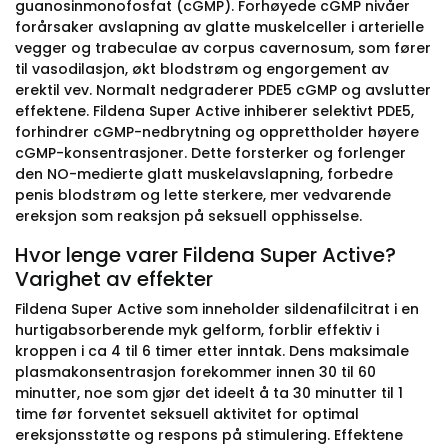
guanosinmonofosfat (cGMP). Forhøyede cGMP nivåer
forårsaker avslapning av glatte muskelceller i arterielle
vegger og trabeculae av corpus cavernosum, som fører
til vasodilasjon, økt blodstrøm og engorgement av
erektil vev. Normalt nedgraderer PDE5 cGMP og avslutter
effektene. Fildena Super Active inhiberer selektivt PDE5,
forhindrer cGMP-nedbrytning og opprettholder høyere
cGMP-konsentrasjoner. Dette forsterker og forlenger
den NO-medierte glatt muskelavslapning, forbedre
penis blodstrøm og lette sterkere, mer vedvarende
ereksjon som reaksjon på seksuell opphisselse.
Hvor lenge varer Fildena Super Active?
Varighet av effekter
Fildena Super Active som inneholder sildenafilcitrat i en
hurtigabsorberende myk gelform, forblir effektiv i
kroppen i ca 4 til 6 timer etter inntak. Dens maksimale
plasmakonsentrasjon forekommer innen 30 til 60
minutter, noe som gjør det ideelt å ta 30 minutter til 1
time før forventet seksuell aktivitet for optimal
ereksjonsstøtte og respons på stimulering. Effektene