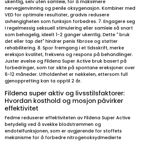
ukentlig, selv uten samleie, for å maksimere
nervegjenvinning og penile oksygenasjon. Kombiner med
VED for optimale resultater, gradvis redusere
avhengigheten som funksjon forbedres. 7. Engagere seg
i regelmessig seksuell stimulering eller samleie så snart
som behagelig, ideelt 1-2 ganger ukentlig. Dette " bruk
det eller tap det" hindrer penis fibrose og støtter
rehabilitering. 8. Spor fremgang i et tidsskrift, merke
ereksjon kvalitet, frekvens og respons på behandlinger.
Juster øvelse og Fildena Super Active bruk basert på
forbedringer, som tar sikte på spontane ereksjoner over
6-12 måneder. Utholdenhet er nøkkelen, ettersom full
gjenoppretting kan ta opptil 2 år.
Fildena super aktiv og livsstilsfaktorer:
Hvordan kosthold og mosjon påvirker
effektivitet
Fedme reduserer effektiviteten av Fildena Super Active
betydelig ved å svekke blodstrømmen og
endotelfunksjonen, som er avgjørende for stoffets
mekanisme for å forbedre nitrogenoksydmedierte