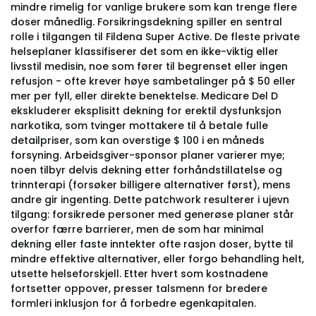
mindre rimelig for vanlige brukere som kan trenge flere
doser månedlig. Forsikringsdekning spiller en sentral
rolle i tilgangen til Fildena Super Active. De fleste private
helseplaner klassifiserer det som en ikke-viktig eller
livsstil medisin, noe som fører til begrenset eller ingen
refusjon - ofte krever høye sambetalinger på $ 50 eller
mer per fyll, eller direkte benektelse. Medicare Del D
ekskluderer eksplisitt dekning for erektil dysfunksjon
narkotika, som tvinger mottakere til å betale fulle
detailpriser, som kan overstige $ 100 i en måneds
forsyning. Arbeidsgiver-sponsor planer varierer mye;
noen tilbyr delvis dekning etter forhåndstillatelse og
trinnterapi (forsøker billigere alternativer først), mens
andre gir ingenting. Dette patchwork resulterer i ujevn
tilgang: forsikrede personer med generøse planer står
overfor færre barrierer, men de som har minimal
dekning eller faste inntekter ofte rasjon doser, bytte til
mindre effektive alternativer, eller forgo behandling helt,
utsette helseforskjell. Etter hvert som kostnadene
fortsetter oppover, presser talsmenn for bredere
formleri inklusjon for å forbedre egenkapitalen.