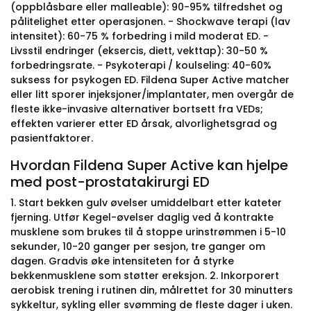
(oppblåsbare eller malleable): 90-95% tilfredshet og
pålitelighet etter operasjonen. - Shockwave terapi (lav
intensitet): 60-75 % forbedring i mild moderat ED. -
Livsstil endringer (eksercis, diett, vekttap): 30-50 %
forbedringsrate. - Psykoterapi / koulseling: 40-60%
suksess for psykogen ED. Fildena Super Active matcher
eller litt sporer injeksjoner/implantater, men overgår de
fleste ikke-invasive alternativer bortsett fra VEDs;
effekten varierer etter ED årsak, alvorlighetsgrad og
pasientfaktorer.
Hvordan Fildena Super Active kan hjelpe
med post-prostatakirurgi ED
1. Start bekken gulv øvelser umiddelbart etter kateter
fjerning. Utfør Kegel-øvelser daglig ved å kontrakte
musklene som brukes til å stoppe urinstrømmen i 5-10
sekunder, 10-20 ganger per sesjon, tre ganger om
dagen. Gradvis øke intensiteten for å styrke
bekkenmusklene som støtter ereksjon. 2. Inkorporert
aerobisk trening i rutinen din, målrettet for 30 minutters
sykkeltur, sykling eller svømming de fleste dager i uken.