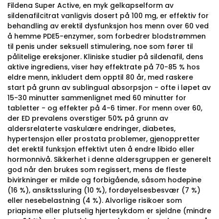
Fildena Super Active, en myk gelkapselform av
sildenafilcitrat vanligvis dosert på 100 mg, er effektiv for
behandling av erektil dysfunksjon hos menn over 60 ved
å hemme PDE5-enzymer, som forbedrer blodstrømmen
til penis under seksuell stimulering, noe som fører til
pålitelige ereksjoner. Kliniske studier på sildenafil, dens
aktive ingrediens, viser høy effektrate på 70-85 % hos
eldre menn, inkludert dem opptil 80 år, med raskere
start på grunn av sublingual absorpsjon - ofte i løpet av
15-30 minutter sammenlignet med 60 minutter for
tabletter - og effekter på 4-6 timer. For menn over 60,
der ED prevalens overstiger 50% på grunn av
aldersrelaterte vaskulære endringer, diabetes,
hypertensjon eller prostata problemer, gjenoppretter
det erektil funksjon effektivt uten å endre libido eller
hormonnivå. Sikkerhet i denne aldersgruppen er generelt
god når den brukes som regissert, mens de fleste
bivirkninger er milde og forbigående, såsom hodepine
(16 %), ansiktssluring (10 %), fordøyelsesbesvær (7 %)
eller nesebelastning (4 %). Alvorlige risikoer som
priapisme eller plutselig hjertesykdom er sjeldne (mindre