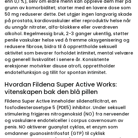
enn 0,1 %), selv om eldre menn kan oppleve dem mer på
grunn av komorbiditet; starter med en lavere dose som
50 mg reduserer dette. Det utgjør ingen langvarig skade
på prostata, kardiovaskulær eller reproduktiv helse når
du unngår nitrater, alfa-blokkere eller overdreven
alkohol. Regelmessig bruk, 2-3 ganger ukentlig, støtter
penile vaskulær helse ved å fremme oksygenisering og
redusere fibrose, bidra til å opprettholde seksuell
aktivitet som bevarer forholdet intimitet, mental velvære
og generell livskvalitet i senere år. Konsistente
ereksjoner motvirker disuse atrofi, opprettholder
endotelfunksjon og tillit for spontan intimitet.
Hvordan Fildena Super Active Works:
vitenskapen bak den blå pillen
Fildena Super Active inneholder sildenafilcitrat, en
fosfodiesterasetype 5 (PDE5) inhibitor. Under seksuell
stimulering frigjøres nitrogenoksid (NO) fra nerveender
og vaskulære endotelceller i corpus cavernosum av
penis. NO aktiverer guanylat cyklas, et enzym som
omdanner guanosintrifosfat (GTP) til cyklisk