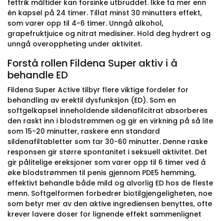
fettrik måltider kan forsinke utbruddet. Ikke ta mer enn
én kapsel på 24 timer. Tillat minst 30 minutters effekt,
som varer opp til 4-6 timer. Unngå alkohol,
grapefruktjuice og nitrat medisiner. Hold deg hydrert og
unngå overoppheting under aktivitet.
Forstå rollen Fildena Super aktiv i å
behandle ED
Fildena Super Active tilbyr flere viktige fordeler for
behandling av erektil dysfunksjon (ED). Som en
softgelkapsel inneholdende sildenafilcitrat absorberes
den raskt inn i blodstrømmen og gir en virkning på så lite
som 15-20 minutter, raskere enn standard
sildenafiltabletter som tar 30-60 minutter. Denne raske
responsen gir større spontanitet i seksuell aktivitet. Det
gir pålitelige ereksjoner som varer opp til 6 timer ved å
øke blodstrømmen til penis gjennom PDE5 hemming,
effektivt behandle både mild og alvorlig ED hos de fleste
menn. Softgelformen forbedrer biotilgjengeligheten, noe
som betyr mer av den aktive ingrediensen benyttes, ofte
krever lavere doser for lignende effekt sammenlignet