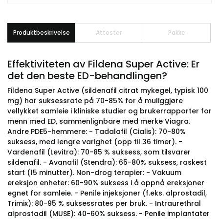
Produktbeskrivelse
Attester
Pakke
Effektiviteten av Fildena Super Active: Er
det den beste ED-behandlingen?
Fildena Super Active (sildenafil citrat mykegel, typisk 100
mg) har suksessrate på 70-85% for å muliggjøre
vellykket samleie i kliniske studier og brukerrapporter for
menn med ED, sammenlignbare med merke Viagra.
Andre PDE5-hemmere: - Tadalafil (Cialis): 70-80%
suksess, med lengre varighet (opp til 36 timer). -
Vardenafil (Levitra): 70-85 % suksess, som tilsvarer
sildenafil. - Avanafil (Stendra): 65-80% suksess, raskest
start (15 minutter). Non-drog terapier: - Vakuum
ereksjon enheter: 60-90% suksess i å oppnå ereksjoner
egnet for samleie. - Penile injeksjoner (f.eks. alprostadil,
Trimix): 80-95 % suksessrates per bruk. - Intraurethral
alprostadil (MUSE): 40-60% suksess. - Penile implantater