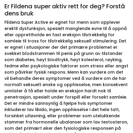
Er Fildena super aktiv rett for deg? Forstå
dens bruk
Fildena Super Active er egnet for menn som opplever
erektil dysfunksjon, spesielt manglende evne til å oppnå
eller opprettholde en fast ereksjon tilstrekkelig for
samleie til tross for tilstrekkelig seksuell stimulering. Det
er egnet i situasjoner der det primære problemet er
svekket blodstrømmen til penis på grunn av tilstander
som diabetes, høyt blodtrykk, høyt kolesterol, røyking,
fedme eller psykologiske faktorer som stress eller angst
som påvirker fysisk respons. Menn kan vurdere om det
vil behandle deres symptomer ved å vurdere om de har
normalt seksuelt ønske og opphisselse, men konsekvent
unnlater å få eller holde en ereksjon hardt nok til
penetrasjon, spesielt under forspill eller forsøkt samleie.
Det er mindre sannsynlig å hjelpe hvis symptomer
inkluderer lav libido, ingen opphisselse i det hele tatt,
forsinket utløsning, eller problemer som utelukkende
stammer fra hormonelle ubalanser som lav testosteron,
som det primært øker den fysiologiske responsen på