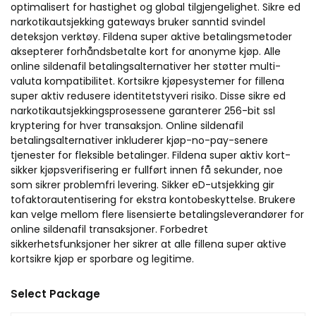
optimalisert for hastighet og global tilgjengelighet. Sikre ed
narkotikautsjekking gateways bruker sanntid svindel
deteksjon verktøy. Fildena super aktive betalingsmetoder
aksepterer forhåndsbetalte kort for anonyme kjøp. Alle
online sildenafil betalingsalternativer her støtter multi-
valuta kompatibilitet. Kortsikre kjøpesystemer for fillena
super aktiv redusere identitetstyveri risiko. Disse sikre ed
narkotikautsjekkingsprosessene garanterer 256-bit ssl
kryptering for hver transaksjon. Online sildenafil
betalingsalternativer inkluderer kjøp-no-pay-senere
tjenester for fleksible betalinger. Fildena super aktiv kort-
sikker kjøpsverifisering er fullført innen få sekunder, noe
som sikrer problemfri levering. Sikker eD-utsjekking gir
tofaktorautentisering for ekstra kontobeskyttelse. Brukere
kan velge mellom flere lisensierte betalingsleverandører for
online sildenafil transaksjoner. Forbedret
sikkerhetsfunksjoner her sikrer at alle fillena super aktive
kortsikre kjøp er sporbare og legitime.
Select Package