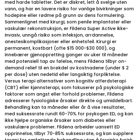
med harde tabletter. Det er diskret, lett å svelge uten
vann, og har en lavere risiko for vanlige bivirkninger som
hodepine eller rødme på grunn av dens formulering.
Sammenlignet med kirurgi, som penile implantater eller
vaskulær rekonstruksjon, er Fildena Super Active ikke-
invasiv, unngå risiko som infeksjon, arrdannelse,
anestesikomplikasjoner eller enhetsfeil. Kirurgi er
permanent, kostbart (ofte $15 000-$30 000), og
innebærer gjenoppretting ganger av uker til måneder
med potensiell tap av følelse, mens Fildena tilbyr on-
demand relief til en brøkdel av kostnadene (under $ 2
per dose) uten nedetid eller langsiktig forpliktelse.
Versus terapi alternativer som kognitiv atferdsterapi
(CBT) eller kjønnsterapi, som fokuserer på psykologiske
faktorer som angst eller forhold problemer, Fildena
adresserer fysiologiske årsaker direkte og umiddelbart.
Behandling kan ta måneder eller år å vise resultater,
med suksessrate rundt 60-70% for psykogen ED, og kan
ikke hjelpe organiske årsaker som diabetes eller
vaskulære problemer. Fildena arbeider uansett ED
opprinnelse, tilbyr 70-85% suksessrate, og kan supplere