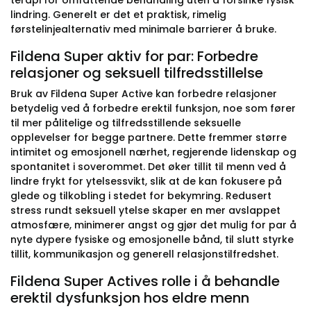
terapi for omfattende behandling uten å forsinke fysisk
lindring. Generelt er det et praktisk, rimelig
førstelinjealternativ med minimale barrierer å bruke.
Fildena Super aktiv for par: Forbedre
relasjoner og seksuell tilfredsstillelse
Bruk av Fildena Super Active kan forbedre relasjoner
betydelig ved å forbedre erektil funksjon, noe som fører
til mer pålitelige og tilfredsstillende seksuelle
opplevelser for begge partnere. Dette fremmer større
intimitet og emosjonell nærhet, regjerende lidenskap og
spontanitet i soverommet. Det øker tillit til menn ved å
lindre frykt for ytelsessvikt, slik at de kan fokusere på
glede og tilkobling i stedet for bekymring. Redusert
stress rundt seksuell ytelse skaper en mer avslappet
atmosfære, minimerer angst og gjør det mulig for par å
nyte dypere fysiske og emosjonelle bånd, til slutt styrke
tillit, kommunikasjon og generell relasjonstilfredshet.
Fildena Super Actives rolle i å behandle
erektil dysfunksjon hos eldre menn