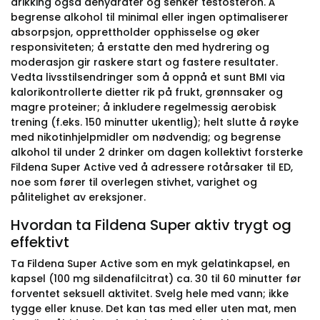
drikking også dehydrater og senker testosteron. Å
begrense alkohol til minimal eller ingen optimaliserer
absorpsjon, opprettholder opphisselse og øker
responsiviteten; å erstatte den med hydrering og
moderasjon gir raskere start og fastere resultater.
Vedta livsstilsendringer som å oppnå et sunt BMI via
kalorikontrollerte dietter rik på frukt, grønnsaker og
magre proteiner; å inkludere regelmessig aerobisk
trening (f.eks. 150 minutter ukentlig); helt slutte å røyke
med nikotinhjelpmidler om nødvendig; og begrense
alkohol til under 2 drinker om dagen kollektivt forsterke
Fildena Super Active ved å adressere rotårsaker til ED,
noe som fører til overlegen stivhet, varighet og
pålitelighet av ereksjoner.
Hvordan ta Fildena Super aktiv trygt og
effektivt
Ta Fildena Super Active som en myk gelatinkapsel, en
kapsel (100 mg sildenafilcitrat) ca. 30 til 60 minutter før
forventet seksuell aktivitet. Svelg hele med vann; ikke
tygge eller knuse. Det kan tas med eller uten mat, men