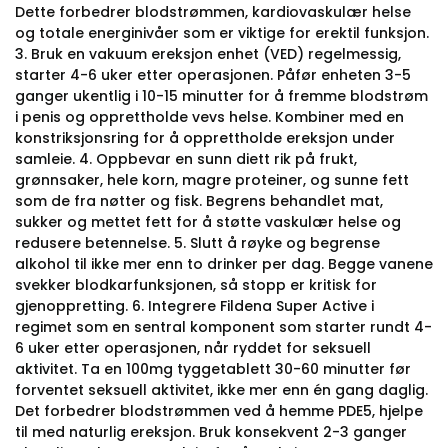
Dette forbedrer blodstrømmen, kardiovaskulær helse
og totale energinivåer som er viktige for erektil funksjon.
3. Bruk en vakuum ereksjon enhet (VED) regelmessig,
starter 4-6 uker etter operasjonen. Påfør enheten 3-5
ganger ukentlig i 10-15 minutter for å fremme blodstrøm
i penis og opprettholde vevs helse. Kombiner med en
konstriksjonsring for å opprettholde ereksjon under
samleie. 4. Oppbevar en sunn diett rik på frukt,
grønnsaker, hele korn, magre proteiner, og sunne fett
som de fra nøtter og fisk. Begrens behandlet mat,
sukker og mettet fett for å støtte vaskulær helse og
redusere betennelse. 5. Slutt å røyke og begrense
alkohol til ikke mer enn to drinker per dag. Begge vanene
svekker blodkarfunksjonen, så stopp er kritisk for
gjenoppretting. 6. Integrere Fildena Super Active i
regimet som en sentral komponent som starter rundt 4-
6 uker etter operasjonen, når ryddet for seksuell
aktivitet. Ta en 100mg tyggetablett 30-60 minutter før
forventet seksuell aktivitet, ikke mer enn én gang daglig.
Det forbedrer blodstrømmen ved å hemme PDE5, hjelpe
til med naturlig ereksjon. Bruk konsekvent 2-3 ganger