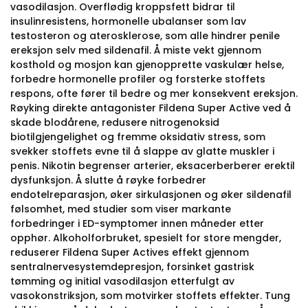
vasodilasjon. Overflødig kroppsfett bidrar til
insulinresistens, hormonelle ubalanser som lav
testosteron og aterosklerose, som alle hindrer penile
ereksjon selv med sildenafil. Å miste vekt gjennom
kosthold og mosjon kan gjenopprette vaskulær helse,
forbedre hormonelle profiler og forsterke stoffets
respons, ofte fører til bedre og mer konsekvent ereksjon.
Røyking direkte antagonister Fildena Super Active ved å
skade blodårene, redusere nitrogenoksid
biotilgjengelighet og fremme oksidativ stress, som
svekker stoffets evne til å slappe av glatte muskler i
penis. Nikotin begrenser arterier, eksacerberberer erektil
dysfunksjon. Å slutte å røyke forbedrer
endotelreparasjon, øker sirkulasjonen og øker sildenafil
følsomhet, med studier som viser markante
forbedringer i ED-symptomer innen måneder etter
opphør. Alkoholforbruket, spesielt for store mengder,
reduserer Fildena Super Actives effekt gjennom
sentralnervesystemdepresjon, forsinket gastrisk
tømming og initial vasodilasjon etterfulgt av
vasokonstriksjon, som motvirker stoffets effekter. Tung