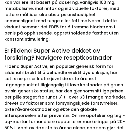
kan variere litt basert på dosering, vanligvis 100 mg,
metabolisme, matinntak og individuelle faktorer, med
lettere måltider øke absorpsjonshastighet
sammenlignet med tunge eller fett matvarer. I dette
vinduet hemmer det PDE5 for å fremme blodstrøm til
penis på opphissende, opprettholdende fasthet uten
konstant stimulering.
Er Fildena Super Active dekket av
forsikring? Navigere reseptkostnader
Fildena Super Active, en populær generisk form for
sildenafil brukt til å behandle erektil dysfunksjon, har
sett sine priser klatre jevnt de siste årene. I
utgangspunktet tilgjengelig til lave kostnader på grunn
av sin generiske status, har den gjennomsnittlige prisen
per pille steget fra rundt $1 til over $3 i mange markeder,
drevet av faktorer som forsyningskjede forstyrrelser,
økte råvarekostnader og økte den globale
etterspørselen etter preventin. Online apoteker og tegl-
og-mortar forhandlere rapporterer markeringer på 20-
50% i løpet av de siste to årene alene, noe som gjør det