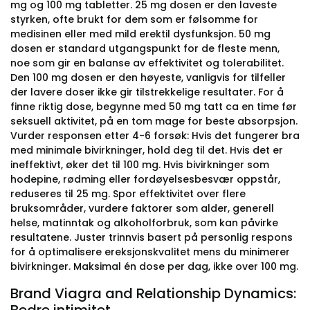
mg og 100 mg tabletter. 25 mg dosen er den laveste
styrken, ofte brukt for dem som er følsomme for
medisinen eller med mild erektil dysfunksjon. 50 mg
dosen er standard utgangspunkt for de fleste menn,
noe som gir en balanse av effektivitet og tolerabilitet.
Den 100 mg dosen er den høyeste, vanligvis for tilfeller
der lavere doser ikke gir tilstrekkelige resultater. For å
finne riktig dose, begynne med 50 mg tatt ca en time før
seksuell aktivitet, på en tom mage for beste absorpsjon.
Vurder responsen etter 4-6 forsøk: Hvis det fungerer bra
med minimale bivirkninger, hold deg til det. Hvis det er
ineffektivt, øker det til 100 mg. Hvis bivirkninger som
hodepine, rødming eller fordøyelsesbesvær oppstår,
reduseres til 25 mg. Spor effektivitet over flere
bruksområder, vurdere faktorer som alder, generell
helse, matinntak og alkoholforbruk, som kan påvirke
resultatene. Juster trinnvis basert på personlig respons
for å optimalisere ereksjonskvalitet mens du minimerer
bivirkninger. Maksimal én dose per dag, ikke over 100 mg.
Brand Viagra and Relationship Dynamics: