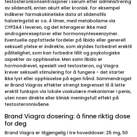
testosteronkonsentrasjoner i serum etter administrering
av sildenafil, enten akutt eller kronisk. For eksempel
indikerer farmakokinetiske data at sildenafils
halveringstid er ca. 4 timer, med metabolisme via
CYP3A4 i leveren, og det interagerer ikke med
androgenreseptorer eller hormonsynteseenzymer.
Eventuelle oppfattede fordeler på libido eller generell
seksuell ytelse er indirekte, som skyldes forbedret erektil
pålitelighet, som kan forbedre tillit og psykologiske
aspekter av opphisselse. Men sann libido er
hormondrevet, spesielt ved testosteron, og Viagra
krever seksuell stimulering for å fungere - det starter
ikke lyst eller opphisselse på egen hånd. Sammendraget
er Brand Viagras effekter strengt begrenset til å lette
erektil funksjon via lokale vaskulære mekanismer i penis,
uten noen direkte eller klinisk meningsfull effekt på
testosteronnivåene.
Brand Viagra dosering: å finne riktig dose
for deg
Brand Viagra er tilgjengelig i tre hoveddoser: 25 mg, 50