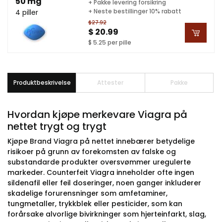
50 mg
+ Pakke levering forsikring
+ Neste bestillinger 10% rabatt
4 piller
$27.92
$ 20.99
$ 5.25 per pille
Produktbeskrivelse
Attester
Pakke
Hvordan kjøpe merkevare Viagra på
nettet trygt og trygt
Kjøpe Brand Viagra på nettet innebærer betydelige
risikoer på grunn av forekomsten av falske og
substandarde produkter oversvømmer uregulerte
markeder. Counterfeit Viagra inneholder ofte ingen
sildenafil eller feil doseringer, noen ganger inkluderer
skadelige forurensninger som amfetaminer,
tungmetaller, trykkblek eller pesticider, som kan
forårsake alvorlige bivirkninger som hjerteinfarkt, slag,