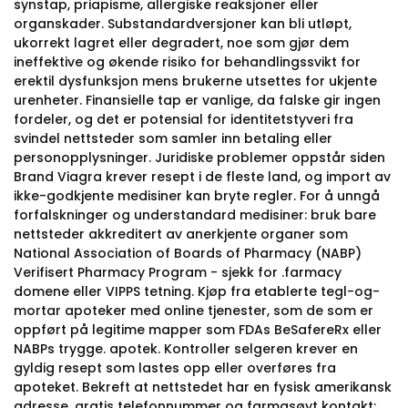
synstap, priapisme, allergiske reaksjoner eller
organskader. Substandardversjoner kan bli utløpt,
ukorrekt lagret eller degradert, noe som gjør dem
ineffektive og økende risiko for behandlingssvikt for
erektil dysfunksjon mens brukerne utsettes for ukjente
urenheter. Finansielle tap er vanlige, da falske gir ingen
fordeler, og det er potensial for identitetstyveri fra
svindel nettsteder som samler inn betaling eller
personopplysninger. Juridiske problemer oppstår siden
Brand Viagra krever resept i de fleste land, og import av
ikke-godkjente medisiner kan bryte regler. For å unngå
forfalskninger og understandard medisiner: bruk bare
nettsteder akkreditert av anerkjente organer som
National Association of Boards of Pharmacy (NABP)
Verifisert Pharmacy Program - sjekk for .farmacy
domene eller VIPPS tetning. Kjøp fra etablerte tegl-og-
mortar apoteker med online tjenester, som de som er
oppført på legitime mapper som FDAs BeSafereRx eller
NABPs trygge. apotek. Kontroller selgeren krever en
gyldig resept som lastes opp eller overføres fra
apoteket. Bekreft at nettstedet har en fysisk amerikansk
adresse, gratis telefonnummer og farmasøyt kontakt;