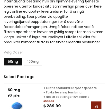
internasjonal bestilling hvis din hjemmelevering tjeneste
opererer utenfor landet ditt. Sammenlign priser over flere
legit online ed apotek leverandører for å unngå
overbetaling. Spor pakker via oppgitte
leveringstjenesteoppdateringer for å overvåke
forsendelsesframgangen. Unngå falske risikoer ved å
filtrere apotek som krever en gyldig resept for merkevaren
viagra. Bekreft å lagre returpolicyer i tilfelle feil eller feil
produkter kommer til tross for sikker sildenafil bestillinger.
Velg Doser
50mg
100mg
Select Package
+ Gratis standard luftpost tjeneste
50 mg
+ Pakke levering forsikring
96 piller
+ Neste bestillinger 10% rabatt
$385.69
$ 289.99