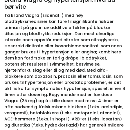
bør vite
Ta Brand Viagra (sildenafil) med høy
blodtrykksmedisiner kan føre til signifikante risikoer
primært på grunn av additive effekter på blodkar
dilasjon og blodtrykksreduksjon. Den mest alvorlige
interaksjonen oppstår med nitrater som nitroglycerin,
isosorbid dinitrate eller isosorbidmononitrat, som noen
ganger brukes til hypertensjon eller angina; kombinere
dem kan forårsake en farlig dråpe i blodtrykket,
potensielt resultere i svimmelhet, besvimelse,
hjerteinfarkt, slag eller til og med død. Med alfa-
blokkere som doxazosin, prazosin eller tamsulosin, som
brukes til hypertensjon eller prostataproblemer, er det
økt risiko for symptomatisk hypotensjon, spesielt innen 4
timer etter dosering. Begynnende med en lav dose
Viagra (25 mg) og å skille doser med minst 4 timer er
ofte nødvendig. Kalsiumkanalblokkere (f.eks. amlodipin,
verapamil), betablokkere (f.eks. metoprolol, atenolol),
ACE-hemmere (f.eks. lisinopril), ARB-er (f.eks. losartan)
og diuretika (f.eks. hydroklortiazid) har generelt mildere