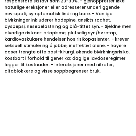
responsrate så lavt som 20-30%. - gjenoppretter ikke
naturlige ereksjoner eller adresserer underliggende
nevropati; symptomatisk lindring bare. - Vanlige
bivirkninger inkluderer hodepine, ansikts rødhet,
dyspepsi, nesebelastning og blå-tittet syn. - Sjeldne men
alvorlige risikoer: priapisme, plutselig syn/høretap,
kardiovaskulære hendelser hos risikopasienter. - krever
seksuell stimulering å jobbe; ineffektivt alene. - høyere
doser trengte ofte post-kirurgi, økende bivirkningsrisiko.
kostbart i forhold til generika; daglige lavdoseregimer
legger til kostnader. - Interaksjoner med nitrater,
alfablokkere og visse soppbegrenser bruk.