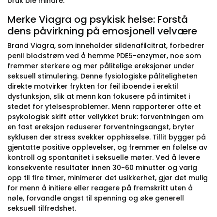
bruk ble mindre.
Merke Viagra og psykisk helse: Forstå
dens påvirkning på emosjonell velvære
Brand Viagra, som inneholder sildenafilcitrat, forbedrer
penil blodstrøm ved å hemme PDE5-enzymer, noe som
fremmer sterkere og mer pålitelige ereksjoner under
seksuell stimulering. Denne fysiologiske påliteligheten
direkte motvirker frykten for feil iboende i erektil
dysfunksjon, slik at menn kan fokusere på intimitet i
stedet for ytelsesproblemer. Menn rapporterer ofte et
psykologisk skift etter vellykket bruk: forventningen om
en fast ereksjon reduserer forventningsangst, bryter
syklusen der stress svekker opphisselse. Tillit bygger på
gjentatte positive opplevelser, og fremmer en følelse av
kontroll og spontanitet i seksuelle møter. Ved å levere
konsekvente resultater innen 30-60 minutter og varig
opp til fire timer, minimerer det usikkerhet, gjør det mulig
for menn å initiere eller reagere på fremskritt uten å
nøle, forvandle angst til spenning og øke generell
seksuell tilfredshet.