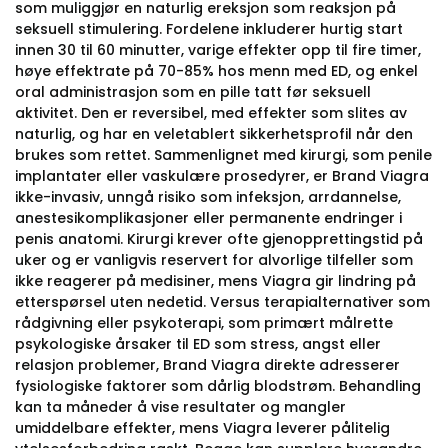
som muliggjør en naturlig ereksjon som reaksjon på
seksuell stimulering. Fordelene inkluderer hurtig start
innen 30 til 60 minutter, varige effekter opp til fire timer,
høye effektrate på 70-85% hos menn med ED, og enkel
oral administrasjon som en pille tatt før seksuell
aktivitet. Den er reversibel, med effekter som slites av
naturlig, og har en veletablert sikkerhetsprofil når den
brukes som rettet. Sammenlignet med kirurgi, som penile
implantater eller vaskulære prosedyrer, er Brand Viagra
ikke-invasiv, unngå risiko som infeksjon, arrdannelse,
anestesikomplikasjoner eller permanente endringer i
penis anatomi. Kirurgi krever ofte gjenopprettingstid på
uker og er vanligvis reservert for alvorlige tilfeller som
ikke reagerer på medisiner, mens Viagra gir lindring på
etterspørsel uten nedetid. Versus terapialternativer som
rådgivning eller psykoterapi, som primært målrette
psykologiske årsaker til ED som stress, angst eller
relasjon problemer, Brand Viagra direkte adresserer
fysiologiske faktorer som dårlig blodstrøm. Behandling
kan ta måneder å vise resultater og mangler
umiddelbare effekter, mens Viagra leverer pålitelig