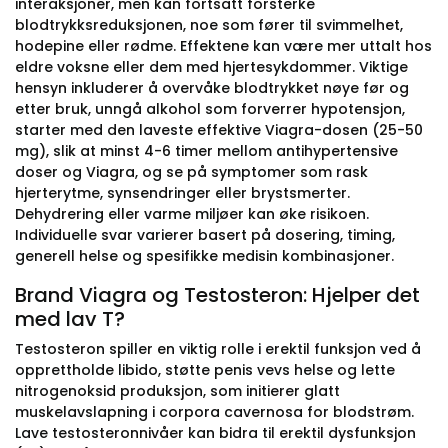
interaksjoner, men kan fortsatt forsterke
blodtrykksreduksjonen, noe som fører til svimmelhet,
hodepine eller rødme. Effektene kan være mer uttalt hos
eldre voksne eller dem med hjertesykdommer. Viktige
hensyn inkluderer å overvåke blodtrykket nøye før og
etter bruk, unngå alkohol som forverrer hypotensjon,
starter med den laveste effektive Viagra-dosen (25-50
mg), slik at minst 4-6 timer mellom antihypertensive
doser og Viagra, og se på symptomer som rask
hjerterytme, synsendringer eller brystsmerter.
Dehydrering eller varme miljøer kan øke risikoen.
Individuelle svar varierer basert på dosering, timing,
generell helse og spesifikke medisin kombinasjoner.
Brand Viagra og Testosteron: Hjelper det
med lav T?
Testosteron spiller en viktig rolle i erektil funksjon ved å
opprettholde libido, støtte penis vevs helse og lette
nitrogenoksid produksjon, som initierer glatt
muskelavslapning i corpora cavernosa for blodstrøm.
Lave testosteronnivåer kan bidra til erektil dysfunksjon