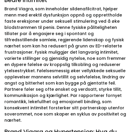
Bedre intimitet
Brand Viagra, som inneholder sildenafilcitrat, hjelper
menn med erektil dysfunksjon oppnå og opprettholde
faste ereksjoner under seksuell stimulering ved å øke
blodstrømmen til penis. Denne fysiske påliteligheten
tillater par å engasjere seg i spontant og
tilfredsstillende samleie, regjerende lidenskap og fysisk
nærhet som kan ha redusert på grunn av ED-relaterte
frustrasjoner. Fysisk muliggjør det langvarig intimitet,
varierte stillinger og gjensidig nytelse, noe som fremmer
en dypere følelse av kroppslig tilkobling og reduserer
ytelsestrykket. Følelsesmessig øker vellykkede seksuelle
opplevelser mannens selvtillit og selvfølelse, lindring av
angst og bitterhet som kan bygge på gjentatte feil.
Partnere føler seg ofte ønsket og verdsatt, styrke tillit,
kommunikasjon og kjærlighet. Par rapporterer fornyet
romantikk, lekefullhet og emosjonell binding, som
konsekvent intimitet forsterker sitt partnerskap utenfor
soverommet, noe som skaper en syklus av positivitet og
nærhet.
Brand Viagra og Hypertensjon: Hva du