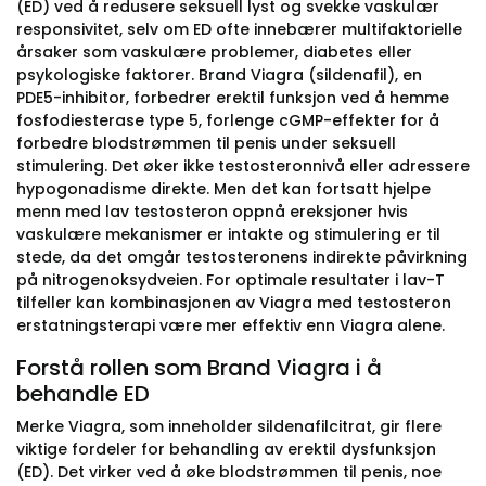
(ED) ved å redusere seksuell lyst og svekke vaskulær
responsivitet, selv om ED ofte innebærer multifaktorielle
årsaker som vaskulære problemer, diabetes eller
psykologiske faktorer. Brand Viagra (sildenafil), en
PDE5-inhibitor, forbedrer erektil funksjon ved å hemme
fosfodiesterase type 5, forlenge cGMP-effekter for å
forbedre blodstrømmen til penis under seksuell
stimulering. Det øker ikke testosteronnivå eller adressere
hypogonadisme direkte. Men det kan fortsatt hjelpe
menn med lav testosteron oppnå ereksjoner hvis
vaskulære mekanismer er intakte og stimulering er til
stede, da det omgår testosteronens indirekte påvirkning
på nitrogenoksydveien. For optimale resultater i lav-T
tilfeller kan kombinasjonen av Viagra med testosteron
erstatningsterapi være mer effektiv enn Viagra alene.
Forstå rollen som Brand Viagra i å
behandle ED
Merke Viagra, som inneholder sildenafilcitrat, gir flere
viktige fordeler for behandling av erektil dysfunksjon
(ED). Det virker ved å øke blodstrømmen til penis, noe