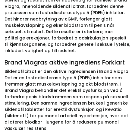
stivhet og fasthet som er nødvendig for samleie. Brand
Viagra, inneholdende sildenafilcitrat, forbedrer denne
prosessen som fosfodiesterasetype 5 (PDE5) inhibitor.
Det hindrer nedbrytning av cGMP, forlenger glatt
muskelavslapning og øker blodstrøm til penis når
seksuelt stimulert. Dette resulterer i sterkere, mer
pålitelige ereksjoner, forbedret blodsirkulasjon spesielt
til kjønnsorganene, og forbedret generell seksuell ytelse,
inkludert varighet og tilfredshet.
Brand Viagras aktive ingrediens Forklart
Sildenafilcitrat er den aktive ingrediensen i Brand Viagra.
Det er en fosfodiesterase type 5 (PDE5) inhibitor som
fremmer glatt muskelavslapning og økt blodstrøm. I
Brand Viagra behandler det erektil dysfunksjon ved å
forbedre penis blodstrømmen som respons på seksuell
stimulering. Den samme ingrediensen brukes i generiske
sildenafiltabletter for erektil dysfunksjon og i Revatio
(sildenafil) for pulmonal arteriell hypertensjon, hvor det
dilaterer blodkar i lungene for å redusere pulmonal
vaskulær resistens.