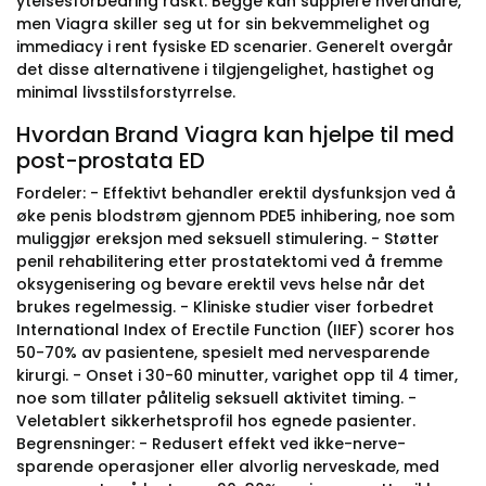
ytelsesforbedring raskt. Begge kan supplere hverandre,
men Viagra skiller seg ut for sin bekvemmelighet og
immediacy i rent fysiske ED scenarier. Generelt overgår
det disse alternativene i tilgjengelighet, hastighet og
minimal livsstilsforstyrrelse.
Hvordan Brand Viagra kan hjelpe til med
post-prostata ED
Fordeler: - Effektivt behandler erektil dysfunksjon ved å
øke penis blodstrøm gjennom PDE5 inhibering, noe som
muliggjør ereksjon med seksuell stimulering. - Støtter
penil rehabilitering etter prostatektomi ved å fremme
oksygenisering og bevare erektil vevs helse når det
brukes regelmessig. - Kliniske studier viser forbedret
International Index of Erectile Function (IIEF) scorer hos
50-70% av pasientene, spesielt med nervesparende
kirurgi. - Onset i 30-60 minutter, varighet opp til 4 timer,
noe som tillater pålitelig seksuell aktivitet timing. -
Veletablert sikkerhetsprofil hos egnede pasienter.
Begrensninger: - Redusert effekt ved ikke-nerve-
sparende operasjoner eller alvorlig nerveskade, med