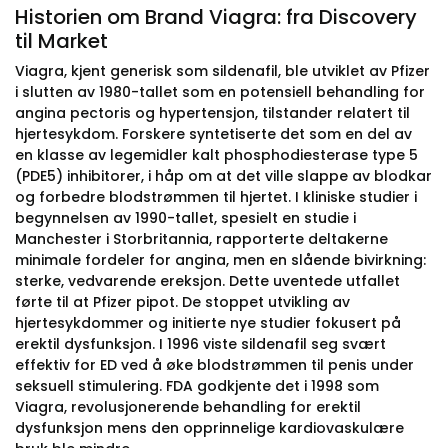
Historien om Brand Viagra: fra Discovery
til Market
Viagra, kjent generisk som sildenafil, ble utviklet av Pfizer
i slutten av 1980-tallet som en potensiell behandling for
angina pectoris og hypertensjon, tilstander relatert til
hjertesykdom. Forskere syntetiserte det som en del av
en klasse av legemidler kalt phosphodiesterase type 5
(PDE5) inhibitorer, i håp om at det ville slappe av blodkar
og forbedre blodstrømmen til hjertet. I kliniske studier i
begynnelsen av 1990-tallet, spesielt en studie i
Manchester i Storbritannia, rapporterte deltakerne
minimale fordeler for angina, men en slående bivirkning:
sterke, vedvarende ereksjon. Dette uventede utfallet
førte til at Pfizer pipot. De stoppet utvikling av
hjertesykdommer og initierte nye studier fokusert på
erektil dysfunksjon. I 1996 viste sildenafil seg svært
effektiv for ED ved å øke blodstrømmen til penis under
seksuell stimulering. FDA godkjente det i 1998 som
Viagra, revolusjonerende behandling for erektil
dysfunksjon mens den opprinnelige kardiovaskulære