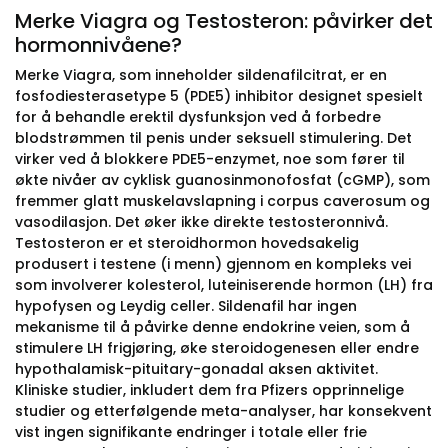
Merke Viagra og Testosteron: påvirker det
hormonnivåene?
Merke Viagra, som inneholder sildenafilcitrat, er en
fosfodiesterasetype 5 (PDE5) inhibitor designet spesielt
for å behandle erektil dysfunksjon ved å forbedre
blodstrømmen til penis under seksuell stimulering. Det
virker ved å blokkere PDE5-enzymet, noe som fører til
økte nivåer av cyklisk guanosinmonofosfat (cGMP), som
fremmer glatt muskelavslapning i corpus caverosum og
vasodilasjon. Det øker ikke direkte testosteronnivå.
Testosteron er et steroidhormon hovedsakelig
produsert i testene (i menn) gjennom en kompleks vei
som involverer kolesterol, luteiniserende hormon (LH) fra
hypofysen og Leydig celler. Sildenafil har ingen
mekanisme til å påvirke denne endokrine veien, som å
stimulere LH frigjøring, øke steroidogenesen eller endre
hypothalamisk-pituitary-gonadal aksen aktivitet.
Kliniske studier, inkludert dem fra Pfizers opprinnelige
studier og etterfølgende meta-analyser, har konsekvent
vist ingen signifikante endringer i totale eller frie