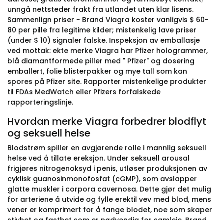
unngå nettsteder frakt fra utlandet uten klar lisens.
Sammenlign priser - Brand Viagra koster vanligvis $ 60-
80 per pille fra legitime kilder; mistenkelig lave priser
(under $ 10) signaler falske. Inspeksjon av emballasje
ved mottak: ekte merke Viagra har Pfizer hologrammer,
blå diamantformede piller med " Pfizer" og dosering
emballert, folie blisterpakker og mye tall som kan
spores på Pfizer site. Rapporter mistenkelige produkter
til FDAs MedWatch eller Pfizers forfalskede
rapporteringslinje.
Hvordan merke Viagra forbedrer blodflyt
og seksuell helse
Blodstrøm spiller en avgjørende rolle i mannlig seksuell
helse ved å tillate ereksjon. Under seksuell arousal
frigjøres nitrogenoksyd i penis, utløser produksjonen av
cyklisk guanosinmonofosfat (cGMP), som avslapper
glatte muskler i corpora cavernosa. Dette gjør det mulig
for arteriene å utvide og fylle erektil vev med blod, mens
vener er komprimert for å fange blodet, noe som skaper