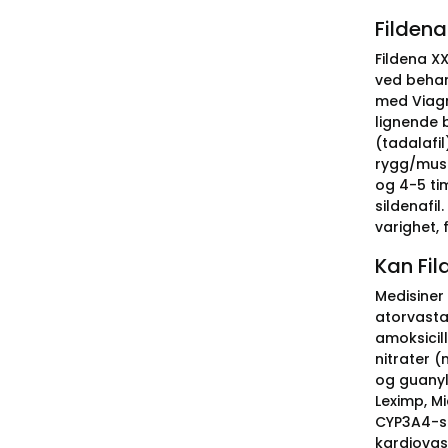
Fildena
Fildena X
ved behan
med Viagra
lignende 
(tadalafil
rygg/musk
og 4-5 ti
sildenafi
varighet, 
Kan Fi
Medisiner
atorvasta
amoksicil
nitrater (
og guanyl
Leximp, M
CYP3A4-su
kardiovas