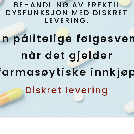
BEHANDLING AV EREKTIL
DYSFUNKSJON MED DISKRET
LEVERING.
in pålitelige følgesve
når det gjelder
farmasøytiske innkjø
Diskret levering