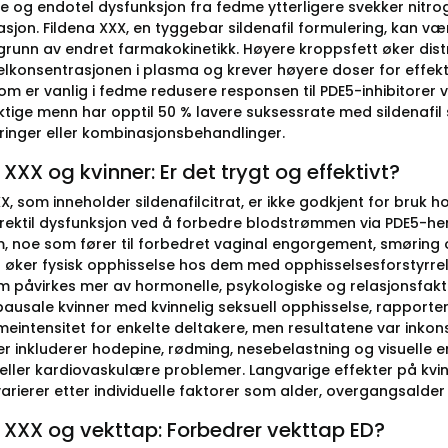
e og endotel dysfunksjon fra fedme ytterligere svekker nitr
sjon. Fildena XXX, en tyggebar sildenafil formulering, kan væ
runn av endret farmakokinetikk. Høyere kroppsfett øker dist
lkonsentrasjonen i plasma og krever høyere doser for effek
m er vanlig i fedme redusere responsen til PDE5-inhibitorer v
ktige menn har opptil 50 % lavere suksessrate med sildenaf
ringer eller kombinasjonsbehandlinger.
 XXX og kvinner: Er det trygt og effektivt?
X, som inneholder sildenafilcitrat, er ikke godkjent for bruk 
rektil dysfunksjon ved å forbedre blodstrømmen via PDE5-he
, noe som fører til forbedret vaginal engorgement, smøring og
 øker fysisk opphisselse hos dem med opphisselsesforstyrrelse
m påvirkes mer av hormonelle, psykologiske og relasjonsfakto
usale kvinner med kvinnelig seksuell opphisselse, rapportert
intensitet for enkelte deltakere, men resultatene var inkonsi
ger inkluderer hodepine, rødming, nesebelastning og visuelle 
eller kardiovaskulære problemer. Langvarige effekter på kvinn
varierer etter individuelle faktorer som alder, overgangsalde
 XXX og vekttap: Forbedrer vekttap ED?