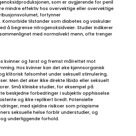
ogenoksidproduksjonen, som er avgjørende for penil
re mindre effektiv hos overvektige eller overvektige
ribusjonsvolumet, fortynner
t. Komorbide tilstander som diabetes og vaskulær
ed å begrense nitrogenoksidveier. Studier indikerer
il sammenlignet med normalvekt menn, ofte trenger
hos kvinner og først og fremst målrettet mot
mming. Hos kvinner kan det øke kjønnsorganisk
 klitorisk følsomhet under seksuell stimulering,
r. Men det øker ikke direkte libido eller seksuelt
rer. Små kliniske studier, for eksempel på
e beskjedne forbedringer i subjektiv opphisselse
stente og ikke replikert bredt. Potensielle
endringer, med sjeldne risikoer som priapisme
ers seksuelle helse forblir understudier, og
r og underliggende forhold.