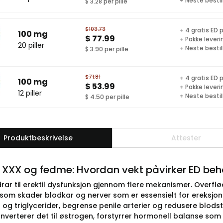
+ Neste bestil
$ 3.28 per pille
$103.73
+ 4 gratis ED p
100 mg
$ 77.99
+ Pakke leveri
20 piller
+ Neste bestil
$ 3.90 per pille
$71.81
+ 4 gratis ED p
100 mg
$ 53.99
+ Pakke leveri
12 piller
+ Neste bestil
$ 4.50 per pille
Produktbeskrivelse
Attester
 XXX og fedme: Hvordan vekt påvirker ED be
ar til erektil dysfunksjon gjennom flere mekanismer. Overflødi
 som skader blodkar og nerver som er essensielt for ereksjo
l og triglycerider, begrense penile arterier og redusere blo
nverterer det til østrogen, forstyrrer hormonell balanse som t