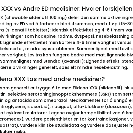
 XXX vs Andre ED medisiner: Hva er forskjellen
XX (chewable sildenafil 100 mg) deler den samme aktive ingred
dling av ED ved å forbedre blodstrømmen, med utløp i 15-3
 (sildenafil tabletter): Identisk effektivitet og 4-6 timers v
bivirkninger som hodepine, rødme, dyspepsi, nesebelastning 
): Lignende effektivitet men kortere 4-6 timer varighet versus 
elsmerter, mindre synsproblemer. Sammenlignet med Levitra 
mer varighet; Levitra kan fungere bedre med mat, lignende biv
l. Sammenlignet med Stendra (avanafil): Lignende effekt; Stend
færre bivirkninger generelt, spesielt mindre nesebelastning.
ldena XXX tas med andre medisiner?
 som generelt er trygge å ta med Fildena XXX (sildenafil) ink
tin, selektive serotoningjenopptakshemmere (SSRI) som sertr
lin og antacida som omeprazol. Medikamenter for å unngå ell
nitroglycerin, isosorbid), riociguat, alfa-blokkere (doxazosi
at cyklasstimulatorer. Legene avgjør kompatibilitet ved å ko
icromedex), vurdere pasienthistorien for kontraindikasjoner, 
bstrat), vurdere kliniske studiedata og vurdere dosejusterin
kulær risiko.