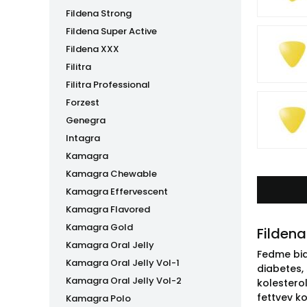
Fildena Strong
Fildena Super Active
Fildena XXX
Filitra
Filitra Professional
Forzest
Genegra
Intagra
Kamagra
Kamagra Chewable
Kamagra Effervescent
Kamagra Flavored
Kamagra Gold
Fildena
Kamagra Oral Jelly
Fedme bidr
Kamagra Oral Jelly Vol-1
diabetes,
Kamagra Oral Jelly Vol-2
kolestero
fettvev ko
Kamagra Polo