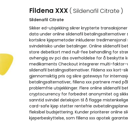
Fildena XXX
( Sildenafil Citrate )
Sildenafil Citrate
Sikker ed-utsjekking sikrer krypterte transaksjoner 
data under online sildenafil betalingsalternativer
kortsikre kjøpsmetoder inkluderer tredimensjonal 
svindelrisiko under betalinger. Online sildenafil b
store debetkort med null-fee behandling for strø
avhengig av pci dss overholdelse for å beskytte ko
medikaments Checkout integrerer multi-faktor-veri
sildenafil betalingsalternativer. Fildena xxx kort-sik
gjennomsiktig pris og sikre gateways for internasjo
betalingsalternativer, fillena xxx partnere med pål
problemfrie utsjekkinger. Flere online sildenafil be
cryptocurrency for forbedret anonymitet og sikke
sanntid svindel deteksjon til å flagge mistenkelig
card-safe kjøp støtter rentefrie avbetalingsplan
fleksibel budsjettering. Kunder prioriterer online 
kjøperbeskyttelse, som fillena xxx apotek garanter