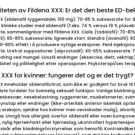
viteten av Fildena XXX: Er det den beste ED-b
X (sildenafil tyggemiddel, 100 mg): 70-85 % suksessrate for å
kliniske studier med sildenafil (f.eks. 74 % versus 19 % placeb
te, sammenlignbar med Fildena XXX. Cialis (tadalafil): 70-81%
il): 65-80% suksessrate, lignende start. Stendra (avanafil): 
0-90% effekt i å produsere nyttige ereksjoner. Penil injeksjonst
te. Uretral suppositorier (alprostadil): 40-65% suksessrate.
ring ved mangel. Livsstil endringer (eksercise, diett, vekttap
dshet og pålitelighet etter operasjonen. Psykoterapi/sex terap
 XXX for kvinner: fungerer det og er det trygt?
X inneholder sildenafilcitrat, som ikke er godkjent for bruk t
te fordeler for kvinnelig seksuell funksjon. Vanlige bivirknin
esbesvær, nesebelastning, ryggsmerter, muskelsmerter, svimme
synstap eller endringer (ikke-arteritisk anterior iskemisk opti
 ereksjon, sjeldne hos kvinner men vevsskader mulig), alvorlig
e. Unngå hvis allergisk overfor sildenafil eller noen kompone
 nylig hjerteinfarkt eller hjerneslag, ukontrollert hypertensjon
sisår eller blødningsforstyrrelser som hemofili. Kontraindikert