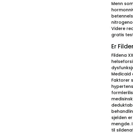
Menn som 
hormonniv
betennels
nitrogeno
Videre re
gratis tes
Er Fild
Fildena XX
helseforsi
dysfunksjo
Medicaid 
Faktorer s
hypertens
formlerili
medisinsk
deduktable
behandlin
sjelden er
mengde. I
til sildena