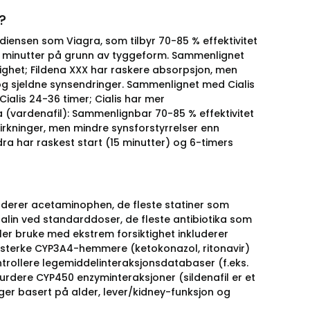
?
iensen som Viagra, som tilbyr 70-85 % effektivitet
0 minutter på grunn av tyggeform. Sammenlignet
arighet; Fildena XXX har raskere absorpsjon, men
og sjeldne synsendringer. Sammenlignet med Cialis
Cialis 24-36 timer; Cialis har mer
(vardenafil): Sammenlignbar 70-85 % effektivitet
irkninger, men mindre synsforstyrrelser enn
ra har raskest start (15 minutter) og 6-timers
luderer acetaminophen, de fleste statiner som
alin ved standarddoser, de fleste antibiotika som
er bruke med ekstrem forsiktighet inkluderer
n), sterke CYP3A4-hemmere (ketokonazol, ritonavir)
ntrollere legemiddelinteraksjonsdatabaser (f.eks.
vurdere CYP450 enzyminteraksjoner (sildenafil er et
ger basert på alder, lever/kidney-funksjon og