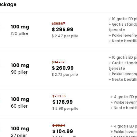
ackage
+ 10 gratis ED pi
$393.67
+ Gratis stand
100 mg
$ 295.99
tjeneste
120 piller
+ Pakke levering
$ 2.47 per pille
+ Neste bestill
+ 10 gratis ED pi
$347.12
+ Gratis stand
100 mg
$ 260.99
tjeneste
96 piller
+ Pakke levering
$ 2.72 per pille
+ Neste bestill
$238.06
+ 4 gratis ED p
100 mg
$ 178.99
+ Pakke leveri
60 piller
+ Neste bestil
$ 2.98 per pille
$139.64
+ 4 gratis ED p
100 mg
$ 104.99
+ Pakke leveri
32 piller