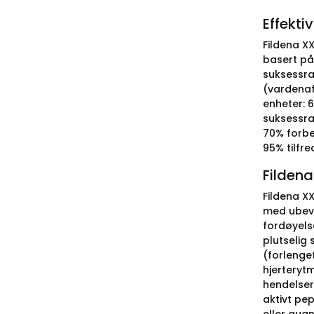
Effekti
Fildena XX
basert på 
suksessra
(vardenaf
enheter: 6
suksessra
70% forbed
95% tilfre
Fildena
Fildena XX
med ubevis
fordøyels
plutselig 
(forlenget
hjerterytm
hendelser,
aktivt pep