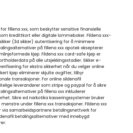
for fillena xxx, som beskytter sensitive finansielle
 som kredittkort eller digitale lommeboker. Fildena xxx-
sikker (3d sikker) autentisering for å minimere
etalingsalternativer på fillena xxx apotek aksepterer
mlinjeformede kjøp. Fildena xxx card-safe kjøp er
rtholderdata på alle utsjekkingsstadier. Sikker e-
fisering for ekstra sikkerhet når du velger online
kert kjøp eliminerer skjulte avgifter, tilbyr
nale transaksjoner. For online sildenafil
itelige leverandører som stripe og paypal for å sikre
talingsalternativer på fillena xxx inkluderer
rhet. Sikre ed narkotika kasseringssystemer bruker
e mønstre under fillena xxx transaksjoner. Fildena xxx
er via samarbeidspartnere betalingsnettverk for
sildenafil betalingsalternativer med innebygd
er.