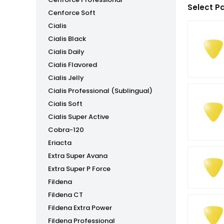
Select P
Cenforce Soft
Cialis
Cialis Black
Cialis Daily
Cialis Flavored
Cialis Jelly
Cialis Professional (Sublingual)
Cialis Soft
Cialis Super Active
Cobra-120
Eriacta
Extra Super Avana
Extra Super P Force
Fildena
Fildena CT
Fildena Extra Power
Fildena Professional