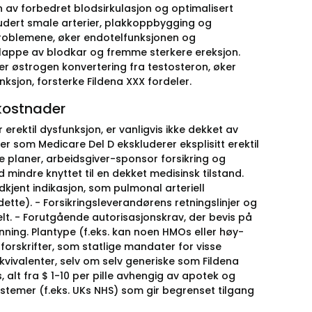
n av forbedret blodsirkulasjon og optimalisert
kludert smale arterier, plakkoppbygging og
 problemene, øker endotelfunksjonen og
 slappe av blodkar og fremme sterkere ereksjon.
rer østrogen konvertering fra testosteron, øker
unksjon, forsterke Fildena XXX fordeler.
tkostnader
erektil dysfunksjon, er vanligvis ikke dekket av
per som Medicare Del D ekskluderer eksplisitt erektil
te planer, arbeidsgiver-sponsor forsikring og
indre knyttet til en dekket medisinsk tilstand.
dkjent indikasjon, som pulmonal arteriell
ette). - Forsikringsleverandørens retningslinjer og
helt. - Forutgående autorisasjonskrav, der bevis på
nning. Plantype (f.eks. kan noen HMOs eller høy-
forskrifter, som statlige mandater for visse
vivalenter, selv om selv generiske som Fildena
 alt fra $ 1-10 per pille avhengig av apotek og
stemer (f.eks. UKs NHS) som gir begrenset tilgang