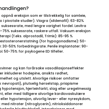
ehandlingen?
 oppnå ereksjon som er tilstrekkelig for samleie,
o i pivotale studier). Viagra (sildenafil): 63-82%
 suksessrate, med lengre varighet fordel. Levitra
60-75% suksessrate, raskere utfall. Vakuum ereksjon
erapi (f.eks. alprostadil, Trimix): 85-95 %
 Testosteronerstatning (for hypogonadisme): 50-
): 30-50% forbedringsrate. Penile implantater: 90-
i: 50-75% for psykogene ED tilfeller.
il kvinner og kan forårsake vasodilasjonseffekter
ger inkluderer hodepine, ansikts rødhet,
lhet og utslett. Alvorlige risikoer omfatter
sk nevropati), plutselig hørselstap, priapisme
 hypotensjon, hjerteinfarkt, slag eller uregelmessig
nt, eller med tidligere alvorlige kardiovaskulære
 eller hypotensjon, alvorlig lever- eller nyresykdom,
 med nitrater (nitroglycerin), nitrioksiddonorer