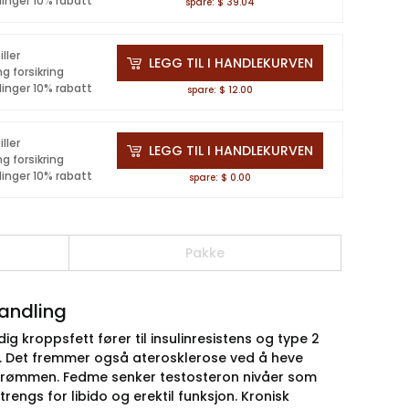
linger 10% rabatt
spare: $ 39.04
iller
LEGG TIL I HANDLEKURVEN
ng forsikring
linger 10% rabatt
spare: $ 12.00
iller
LEGG TIL I HANDLEKURVEN
ng forsikring
linger 10% rabatt
spare: $ 0.00
Pakke
handling
g kroppsfett fører til insulinresistens og type 2
n. Det fremmer også aterosklerose ved å heve
dstrømmen. Fedme senker testosteron nivåer som
rengs for libido og erektil funksjon. Kronisk