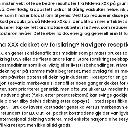
mister vekt ofte se bedre resultater fra Fildena XXX på grun
å. Overflødig kroppsfett bidrar til dårlig vaskulær helse, in
e, som hindrer blodstrøm til penis. Vekttap reduserer disse
ksid produksjon, så Fildena XXXs sildenafil kan mer effektivt
duserer tap av fett aromatase aktivitet i fettvev, som reduse
tosteron nivåer. Dette øker libido, energi og generell erektil f
ena XXX dekket av forsikring? Navigere resep
X, en generisk sildenafilcitrat medisin som primært brukes for 
kring i USA eller de fleste andre land. Store forsikringsselska
nsmedisiner som ikke-viktig eller livsstilsbehandlinger. Priva
dekning er på samme måte begrenset, med avslag felles med m
om påvirker potensiell dekning inkluderer: - Resept for en go
jon (Revatio merkevare sildenafil er noen ganger dekket for d
ster, som prioriterer generikk, men ofte utelukker ED-medier 
 nødvendighet (f.eks. etter prostatektomi) kan svinge godkje
 planer tilby delvis dekning etter copays). - Stedsspesifikke 
ger. - Bruk av lavere kostnader generika versus merkenavn ek
 refundert for ED. Out-of-pocket kostnadene gjelder vanligvis,
nternasjonal dekning varierer, med enkelte nasjonale helsesy
fil via resept, men ikke alltid gratis.