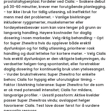
prostatahyperplasi. Fordeler ved Cialis: - Svakere debut
på 30-60 minutter, krever mer forutgående planlegging.
- tar ikke i bruk for tidlig utløsning, så ineffektivt for
menn med det problemet. - Vanlige bivirkninger
inkluderer ryggsmerter, muskelsmerter eller
fordøyelsesbesvær som kan vare lenger på grunn av
langvarig handling. Høyere kostnader for daglig
dosering i noen markeder. Velg riktig behandling: - Opt
for Super Zhewitra hvis du opplever både erektil
dysfunksjon og for tidlig utløsning, prioriterer rask
handling og dual lettelse for kortere møter. - Velg Cialis
hvis erektil dysfunksjon er den viktigste bekymringen, du
verdsetter helgen-lang spontanitet, eller foretrekker
daglig dosering for kontinuerlig bruk uten ytelsesangst.
- Vurder bruksfrekvens: Super Zhewitra for enkelte
behov; Cialis for hyppig eller uforutsigbar timing. -
Faktor i bivirkning toleranse: Super Zhewitra for de som
er ok med potensiell intensitet; Cialis for mildere,
langvarige profiler. - Livsstil passform: Aktive kvelder
passer Super Zhewitras vindu; avslappet helger
favoriserer Cialis. Test lave doser først for å vurdere
personlig respons.