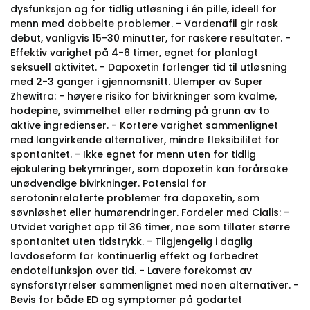
dysfunksjon og for tidlig utløsning i én pille, ideell for
menn med dobbelte problemer. - Vardenafil gir rask
debut, vanligvis 15-30 minutter, for raskere resultater. -
Effektiv varighet på 4-6 timer, egnet for planlagt
seksuell aktivitet. - Dapoxetin forlenger tid til utløsning
med 2-3 ganger i gjennomsnitt. Ulemper av Super
Zhewitra: - høyere risiko for bivirkninger som kvalme,
hodepine, svimmelhet eller rødming på grunn av to
aktive ingredienser. - Kortere varighet sammenlignet
med langvirkende alternativer, mindre fleksibilitet for
spontanitet. - Ikke egnet for menn uten for tidlig
ejakulering bekymringer, som dapoxetin kan forårsake
unødvendige bivirkninger. Potensial for
serotoninrelaterte problemer fra dapoxetin, som
søvnløshet eller humørendringer. Fordeler med Cialis: -
Utvidet varighet opp til 36 timer, noe som tillater større
spontanitet uten tidstrykk. - Tilgjengelig i daglig
lavdoseform for kontinuerlig effekt og forbedret
endotelfunksjon over tid. - Lavere forekomst av
synsforstyrrelser sammenlignet med noen alternativer. -
Bevis for både ED og symptomer på godartet