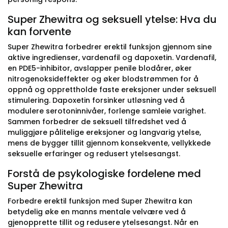
Super Zhewitra og seksuell ytelse: Hva du
kan forvente
Super Zhewitra forbedrer erektil funksjon gjennom sine
aktive ingredienser, vardenafil og dapoxetin. Vardenafil,
en PDE5-inhibitor, avslapper penile blodårer, øker
nitrogenoksideffekter og øker blodstrømmen for å
oppnå og opprettholde faste ereksjoner under seksuell
stimulering. Dapoxetin forsinker utløsning ved å
modulere serotoninnivåer, forlenge samleie varighet.
Sammen forbedrer de seksuell tilfredshet ved å
muliggjøre pålitelige ereksjoner og langvarig ytelse,
mens de bygger tillit gjennom konsekvente, vellykkede
seksuelle erfaringer og redusert ytelsesangst.
Forstå de psykologiske fordelene med
Super Zhewitra
Forbedre erektil funksjon med Super Zhewitra kan
betydelig øke en manns mentale velvære ved å
gjenopprette tillit og redusere ytelsesangst. Når en