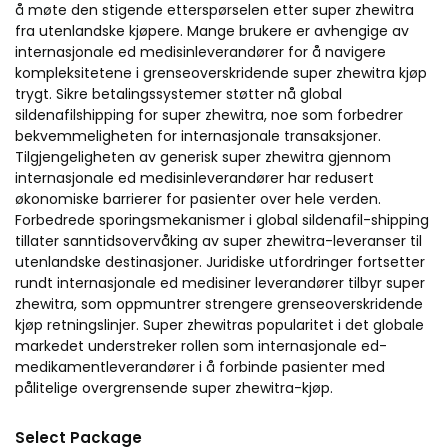
å møte den stigende etterspørselen etter super zhewitra
fra utenlandske kjøpere. Mange brukere er avhengige av
internasjonale ed medisinleverandører for å navigere
kompleksitetene i grenseoverskridende super zhewitra kjøp
trygt. Sikre betalingssystemer støtter nå global
sildenafilshipping for super zhewitra, noe som forbedrer
bekvemmeligheten for internasjonale transaksjoner.
Tilgjengeligheten av generisk super zhewitra gjennom
internasjonale ed medisinleverandører har redusert
økonomiske barrierer for pasienter over hele verden.
Forbedrede sporingsmekanismer i global sildenafil-shipping
tillater sanntidsovervåking av super zhewitra-leveranser til
utenlandske destinasjoner. Juridiske utfordringer fortsetter
rundt internasjonale ed medisiner leverandører tilbyr super
zhewitra, som oppmuntrer strengere grenseoverskridende
kjøp retningslinjer. Super zhewitras popularitet i det globale
markedet understreker rollen som internasjonale ed-
medikamentleverandører i å forbinde pasienter med
pålitelige overgrensende super zhewitra-kjøp.
Select Package