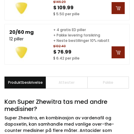
$146.29
$ 109.99
$ 5.50 per pille
+ 4 gratis ED piller
20/60 mg
+ Pakke levering forsikring
12 piller
+ Neste bestillinger 10% rabatt
$102.40
$ 76.99
$ 6.42 per pille
Produktbeskrivelse
Attester
Pakke
Kan Super Zhewitra tas med andre
medisiner?
Super Zhewitra, en kombinasjon av vardenafil og
dapoxetin, kan samhandle med vanlige over-the-
counter medisiner på flere måter. Antacider som