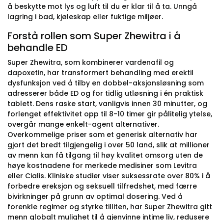
å beskytte mot lys og luft til du er klar til å ta. Unngå
lagring i bad, kjøleskap eller fuktige miljøer.
Forstå rollen som Super Zhewitra i å
behandle ED
Super Zhewitra, som kombinerer vardenafil og
dapoxetin, har transformert behandling med erektil
dysfunksjon ved å tilby en dobbel-aksjonsløsning som
adresserer både ED og for tidlig utløsning i én praktisk
tablett. Dens raske start, vanligvis innen 30 minutter, og
forlenget effektivitet opp til 8-10 timer gir pålitelig ytelse,
overgår mange enkelt-agent alternativer.
Overkommelige priser som et generisk alternativ har
gjort det bredt tilgjengelig i over 50 land, slik at millioner
av menn kan få tilgang til høy kvalitet omsorg uten de
høye kostnadene for merkede medisiner som Levitra
eller Cialis. Kliniske studier viser suksessrate over 80% i å
forbedre ereksjon og seksuell tilfredshet, med færre
bivirkninger på grunn av optimal dosering. Ved å
forenkle regimer og styrke tilliten, har Super Zhewitra gitt
menn globalt mulighet til å gjenvinne intime liv, redusere