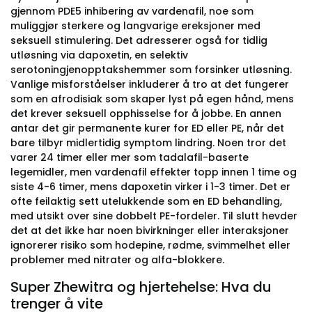
gjennom PDE5 inhibering av vardenafil, noe som
muliggjør sterkere og langvarige ereksjoner med
seksuell stimulering. Det adresserer også for tidlig
utløsning via dapoxetin, en selektiv
serotoningjenopptakshemmer som forsinker utløsning.
Vanlige misforståelser inkluderer å tro at det fungerer
som en afrodisiak som skaper lyst på egen hånd, mens
det krever seksuell opphisselse for å jobbe. En annen
antar det gir permanente kurer for ED eller PE, når det
bare tilbyr midlertidig symptom lindring. Noen tror det
varer 24 timer eller mer som tadalafil-baserte
legemidler, men vardenafil effekter topp innen 1 time og
siste 4-6 timer, mens dapoxetin virker i 1-3 timer. Det er
ofte feilaktig sett utelukkende som en ED behandling,
med utsikt over sine dobbelt PE-fordeler. Til slutt hevder
det at det ikke har noen bivirkninger eller interaksjoner
ignorerer risiko som hodepine, rødme, svimmelhet eller
problemer med nitrater og alfa-blokkere.
Super Zhewitra og hjertehelse: Hva du
trenger å vite