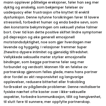
mann opplever pålitelige ereksjoner, føler han seg mer
dyktig og ønskelig, som bekjemper følelser av
uadequacy eller frustrasjon ofte knyttet til erektil
dysfunksjon. Denne nyfunne forsikringen fører til lavere
stressnivå, forbedret humør og enda bedre søvn, som
den konstante bekymringen om seksuell ytelse falmer
bort. Over tid kan dette positive skiftet lindre symptomer
på depresjon og øke generell emosjonell
motstandsdyktighet, noe som gjør hverdagen mer
levende og hyggelig. I relasjoner fremmer Super
Zhewitra dypere intimitet og gjensidig tilfredshet.
Vellykkede seksuelle møter styrker emosjonelle
bindinger, som begge partnerne føler seg mer
forbundet og verdsatt. Mannen får en følelse av
partnerskap gjennom felles glede, mens hans partner
drar fordel av økt responsivitet og langvarige
opplevelser, redusere bitterhet eller frakobling
forårsaket av pågående problemer. Denne revitaliserte
fysiske nærhet ofte kaster over i ikke-seksuelle
aspekter, forbedre kommunikasjon, tillit og hengivenhet,
til slutt føre til sunnere, mer oppfylte partnerskap.