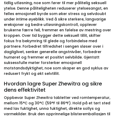
tidlig utløsning, noe som fører til mer pålitelig seksuell
ytelse. Denne påliteligheten reduserer ytelsesangst, en
felles emosjonell byrde som øker stress og selvdoubt
under intime øyeblikk. Ved å sikre sterkere, langvarige
ereksjoner og bedre utløsningskontroll, opplever
brukerne færre feil, fremmer en følelse av mestring over
kroppen. Over tid bygger dette seksuell tillit, skifter
fokus fra bekymring til glede og forbindelse med
partnere. Forbedret tilfredshet i sengen sløser over i
dagliglivet, senker generelle angstnivåer, forbedrer
humøret og fremmer et positivt selvbilde. Gjentatt
suksessfulle møter forsterker emosjonell
motstandsdyktighet, noe som skaper en god syklus av
redusert frykt og økt selvtillit.
Hvordan lagre Super Zhewitra og sikre
dens effektivitet
Oppbevar Super Zhewitra tabletter ved romtemperatur,
mellom 15°C og 30°C (59°F til 86°F). Hold på et tørt sted
med lav fuktighet, unna fuktighet, direkte sollys og
varmekilder. Bruk den opprinnelige blisteremballasjen til