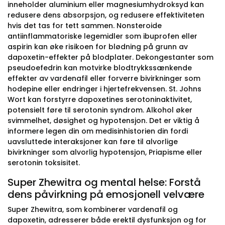
inneholder aluminium eller magnesiumhydroksyd kan
redusere dens absorpsjon, og redusere effektiviteten
hvis det tas for tett sammen. Nonsteroide
antiinflammatoriske legemidler som ibuprofen eller
aspirin kan øke risikoen for blødning på grunn av
dapoxetin-effekter på blodplater. Dekongestanter som
pseudoefedrin kan motvirke blodtrykkssænkende
effekter av vardenafil eller forverre bivirkninger som
hodepine eller endringer i hjertefrekvensen. St. Johns
Wort kan forstyrre dapoxetines serotoninaktivitet,
potensielt føre til serotonin syndrom. Alkohol øker
svimmelhet, døsighet og hypotensjon. Det er viktig å
informere legen din om medisinhistorien din fordi
uavsluttede interaksjoner kan føre til alvorlige
bivirkninger som alvorlig hypotensjon, Priapisme eller
serotonin toksisitet.
Super Zhewitra og mental helse: Forstå
dens påvirkning på emosjonell velvære
Super Zhewitra, som kombinerer vardenafil og
dapoxetin, adresserer både erektil dysfunksjon og for