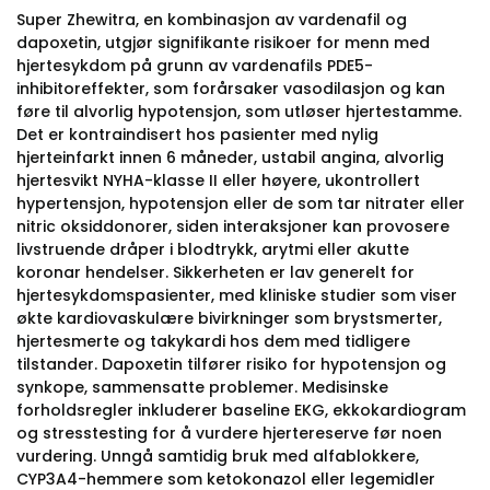
Super Zhewitra, en kombinasjon av vardenafil og
dapoxetin, utgjør signifikante risikoer for menn med
hjertesykdom på grunn av vardenafils PDE5-
inhibitoreffekter, som forårsaker vasodilasjon og kan
føre til alvorlig hypotensjon, som utløser hjertestamme.
Det er kontraindisert hos pasienter med nylig
hjerteinfarkt innen 6 måneder, ustabil angina, alvorlig
hjertesvikt NYHA-klasse II eller høyere, ukontrollert
hypertensjon, hypotensjon eller de som tar nitrater eller
nitric oksiddonorer, siden interaksjoner kan provosere
livstruende dråper i blodtrykk, arytmi eller akutte
koronar hendelser. Sikkerheten er lav generelt for
hjertesykdomspasienter, med kliniske studier som viser
økte kardiovaskulære bivirkninger som brystsmerter,
hjertesmerte og takykardi hos dem med tidligere
tilstander. Dapoxetin tilfører risiko for hypotensjon og
synkope, sammensatte problemer. Medisinske
forholdsregler inkluderer baseline EKG, ekkokardiogram
og stresstesting for å vurdere hjertereserve før noen
vurdering. Unngå samtidig bruk med alfablokkere,
CYP3A4-hemmere som ketokonazol eller legemidler