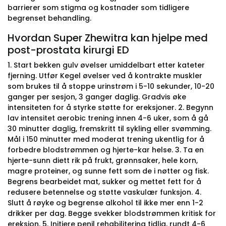
barrierer som stigma og kostnader som tidligere
begrenset behandling.
Hvordan Super Zhewitra kan hjelpe med
post-prostata kirurgi ED
1. Start bekken gulv øvelser umiddelbart etter kateter
fjerning. Utfør Kegel øvelser ved å kontrakte muskler
som brukes til å stoppe urinstrøm i 5-10 sekunder, 10-20
ganger per sesjon, 3 ganger daglig. Gradvis øke
intensiteten for å styrke støtte for ereksjoner. 2. Begynn
lav intensitet aerobic trening innen 4-6 uker, som å gå
30 minutter daglig, fremskritt til sykling eller svømming.
Mål i 150 minutter med moderat trening ukentlig for å
forbedre blodstrømmen og hjerte-kar helse. 3. Ta en
hjerte-sunn diett rik på frukt, grønnsaker, hele korn,
magre proteiner, og sunne fett som de i nøtter og fisk.
Begrens bearbeidet mat, sukker og mettet fett for å
redusere betennelse og støtte vaskulær funksjon. 4.
Slutt å røyke og begrense alkohol til ikke mer enn 1-2
drikker per dag. Begge svekker blodstrømmen kritisk for
ereksjon. 5. Initiere penil rehabilitering tidlig, rundt 4-6