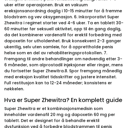
uker etter operasjonen. Bruk en vakuum
ereksjonsanordning daglig i 10-15 minutter for å fremme
blodstrøm og vev oksygenasjon. 6. Inkorporativt Super
Zhewitra i regimet starter ved 4-6 uker. Ta en tablett 30-
60 minutter før seksuell aktivitet, opp til én gang daglig,
da det kombinerer vardenafil for erektil forbedring med
dapoxetin for utholdenhet. Bruk konsekvent 2-3 ganger
ukentlig, selv uten samleie, for å opprettholde penis
helse som en del av rehabiliteringsprotokollen. 7.
Fremgang til andre behandlinger om nødvendig etter 3-
6 måneder, som alprostadil injeksjoner eller ringer, mens
du fortsetter Super Zhewitra.8. Spor fremgang månedlig
med ereksjon kvalitet tidsskrifter og justere intensitet.
Full restitusjon kan ta 12-24 måneder; konsistens er
nøkkelen.
Hva er Super Zhewitra? En komplett guide
Super Zhewitra er et kombinasjonsmedisin som
inneholder vardenafil 20 mg og dapoxetin 60 mg per
tablett. Det er designet for å behandle erektil
dysfunksjon ved å forbedre blodstrømmen til penis