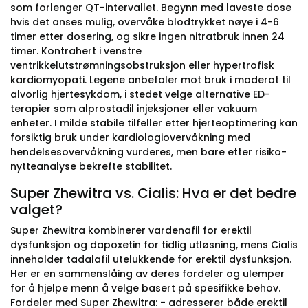
som forlenger QT-intervallet. Begynn med laveste dose
hvis det anses mulig, overvåke blodtrykket nøye i 4-6
timer etter dosering, og sikre ingen nitratbruk innen 24
timer. Kontrahert i venstre
ventrikkelutstrømningsobstruksjon eller hypertrofisk
kardiomyopati. Legene anbefaler mot bruk i moderat til
alvorlig hjertesykdom, i stedet velge alternative ED-
terapier som alprostadil injeksjoner eller vakuum
enheter. I milde stabile tilfeller etter hjerteoptimering kan
forsiktig bruk under kardiologiovervåkning med
hendelsesovervåkning vurderes, men bare etter risiko-
nytteanalyse bekrefte stabilitet.
Super Zhewitra vs. Cialis: Hva er det bedre
valget?
Super Zhewitra kombinerer vardenafil for erektil
dysfunksjon og dapoxetin for tidlig utløsning, mens Cialis
inneholder tadalafil utelukkende for erektil dysfunksjon.
Her er en sammenslåing av deres fordeler og ulemper
for å hjelpe menn å velge basert på spesifikke behov.
Fordeler med Super Zhewitra: - adresserer både erektil