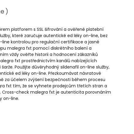
ne )
rem platforem s SSL šifrování a ověřené platební
služby, které zaručuje autentické ed léky on-line, bez
line kontrolou pro regulační certifikace a jasné
pu malegra fxt pomocí diskrétního balení a
ím vždy ověřte historii a hodnocení zákazníků
alegra fxt prostřednictvím kanálů nabízejících
arže. Použijte důvěryhodný sildenafil on-line služby,
entické ed léky on-line. Přezkoumávat návratové
ormě za účelem zvýšení bezpečnosti během procesu
 fxt tím, že se vyhnete prodejcům třetích stran a
k. Cross-check malegra fxt je autenticita porovnáním
 on-line.