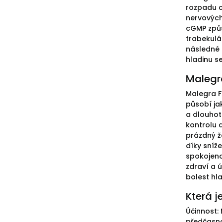
rozpadu c
nervových
cGMP způs
trabekulár
následné 
hladinu s
Malegr
Malegra FX
působí jak
a dlouhot
kontrolu 
prázdný ža
díky sníž
spokojeno
zdraví a 
bolest hl
Která j
Účinnost:
předčasno