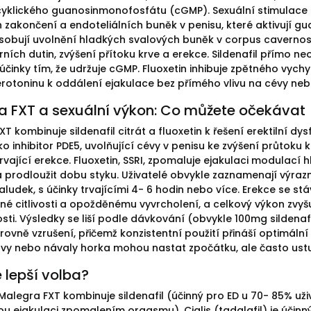
yklického guanosinmonofosfátu (cGMP). Sexuální stimulace 
 zakončení a endoteliálních buněk v penisu, které aktivují g
obují uvolnění hladkých svalových buněk v corpus cavernosu
ních dutin, zvýšení přítoku krve a erekce. Sildenafil přímo ne
účinky tím, že udržuje cGMP. Fluoxetin inhibuje zpětného vych
erotoninu k oddálení ejakulace bez přímého vlivu na cévy ne
a FXT a sexuální výkon: Co můžete očekávat
T kombinuje sildenafil citrát a fluoxetin k řešení erektilní d
o inhibitor PDE5, uvolňující cévy v penisu ke zvýšení průtoku
rvající erekce. Fluoxetin, SSRI, zpomaluje ejakulaci modulací
a prodloužit dobu styku. Uživatelé obvykle zaznamenají výraz
ludek, s účinky trvajícími 4- 6 hodin nebo více. Erekce se stá
ené citlivosti a opožděnému vyvrcholení, a celkový výkon zvy
sti. Výsledky se liší podle dávkování (obvykle 100mg sildena
úrovně vzrušení, přičemž konzistentní použití přináší optimáln
avy nebo návaly horka mohou nastat zpočátku, ale často ustu
e lepší volba?
 Malegra FXT kombinuje sildenafil (účinný pro ED u 70- 85% už
u ejakulaci zpomalením orgasmu). Cialis (tadalafil) je účinný