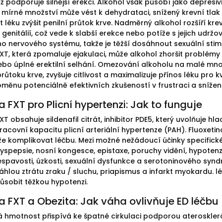
ž podporuje silnější erekci. Alkohol však působí jako depresiv
 mírné množství může vést k dehydrataci, snížený krevní tlak 
 léku zvýšit penilní průtok krve. Nadměrný alkohol rozšíří kr
 genitálií, což vede k slabší erekce nebo potíže s jejich udrž
ho nervového systému, takže je těžší dosáhnout sexuální stim
XT, která zpomaluje ejakulaci, může alkohol zhoršit problémy
ebo úplné erektilní selhání. Omezování alkoholu na malé mn
růtoku krve, zvyšuje citlivost a maximalizuje přínos léku pro k
oměnu potenciálně efektivních zkušeností v frustraci a snížen
 FXT pro Plicní hypertenzi: Jak to funguje
T obsahuje sildenafil citrát, inhibitor PDE5, který uvolňuje hlad
pracovní kapacitu plicní arteriální hypertenze (PAH). Fluoxe
e komplikovat léčbu. Mezi možné nežádoucí účinky specifické 
dyspepsie, nosní kongesce, epistaxe, poruchy vidění, hypotenze 
espavosti, úzkosti, sexuální dysfunkce a serotoninového syndr
áhlou ztrátu zraku / sluchu, priapismus a infarkt myokardu. l
sobit těžkou hypotenzi.
 FXT a Obezita: Jak váha ovlivňuje ED léčbu
hmotnost přispívá ke špatné cirkulaci podporou ateroskler