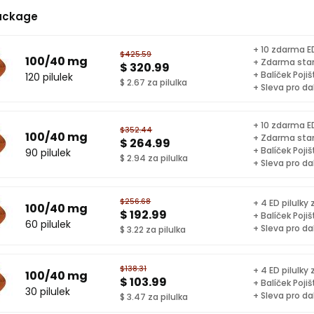
ackage
+ 10 zdarma ED
$425.59
100/40 mg
+ Zdarma sta
$ 320.99
+ Balíček Pojiš
120 pilulek
$ 2.67 za pilulka
+ Sleva pro da
+ 10 zdarma ED
$352.44
100/40 mg
+ Zdarma sta
$ 264.99
+ Balíček Pojiš
90 pilulek
$ 2.94 za pilulka
+ Sleva pro da
$256.68
+ 4 ED pilulky
100/40 mg
$ 192.99
+ Balíček Pojiš
60 pilulek
+ Sleva pro da
$ 3.22 za pilulka
$138.31
+ 4 ED pilulky
100/40 mg
$ 103.99
+ Balíček Pojiš
30 pilulek
+ Sleva pro da
$ 3.47 za pilulka