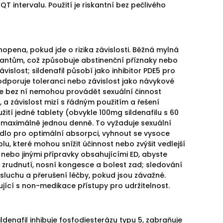
 intervalu. Použití je riskantní bez pečlivého
hopena, pokud jde o rizika závislosti. Běžná mylná
ulantům, což způsobuje abstinenční příznaky nebo
vislost; sildenafil působí jako inhibitor PDE5 pro
epodporuje toleranci nebo závislost jako návykové
, že bez ní nemohou provádět sexuální činnost
a závislost mizí s řádným použitím a řešení
žití jedné tablety (obvykle 100mg sildenafilu s 60
u, maximálně jednou denně. To vyžaduje sexuální
ídlo pro optimální absorpci, vyhnout se vysoce
které mohou snížit účinnost nebo zvýšit vedlejší
 nebo jinými přípravky obsahujícími ED, abyste
, zrudnutí, nosní kongesce a bolest zad; sledování
luchu a přerušení léčby, pokud jsou závažné.
jící s non-medikace přístupy pro udržitelnost.
Sildenafil inhibuje fosfodiesterázu typu 5, zabraňuje