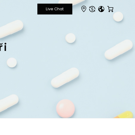
O
S
ři