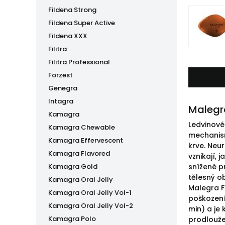
Fildena Strong
Fildena Super Active
Fildena XXX
Filitra
Filitra Professional
Forzest
Genegra
Intagra
Malegr
Kamagra
Ledvinové
Kamagra Chewable
mechanism
Kamagra Effervescent
krve. Neu
Kamagra Flavored
vznikají,
Kamagra Gold
snížené p
tělesný o
Kamagra Oral Jelly
Malegra F
Kamagra Oral Jelly Vol-1
poškození
Kamagra Oral Jelly Vol-2
min) a je
Kamagra Polo
prodlouže