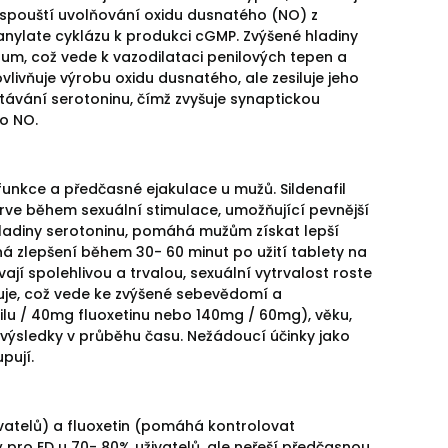
spouští uvolňování oxidu dusnatého (NO) z
uanylate cyklázu k produkci cGMP. Zvýšené hladiny
m, což vede k vazodilataci penilových tepen a
ovlivňuje výrobu oxidu dusnatého, ale zesiluje jeho
ytávání serotoninu, čímž zvyšuje synaptickou
bo NO.
ysfunkce a předčasné ejakulace u mužů. Sildenafil
 krve během sexuální stimulace, umožňující pevnější
 hladiny serotoninu, pomáhá mužům získat lepší
ná zlepšení během 30- 60 minut po užití tablety na
vají spolehlivou a trvalou, sexuální vytrvalost roste
šuje, což vede ke zvýšené sebevědomí a
filu / 40mg fluoxetinu nebo 140mg / 60mg), věku,
í výsledky v průběhu času. Nežádoucí účinky jako
pují.
ivatelů) a fluoxetin (pomáhá kontrolovat
 pro ED u 70- 80% uživatelů, ale neřeší předčasnou