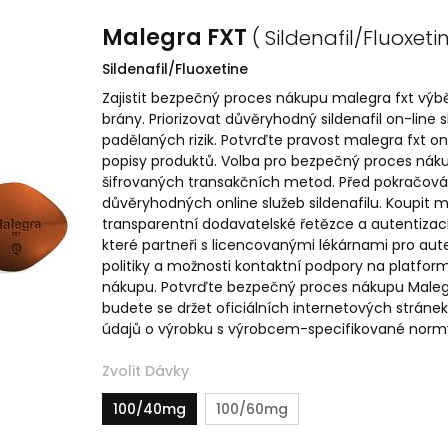
Malegra FXT
( Sildenafil/Fluoxeti
Sildenafil/Fluoxetine
Zajistit bezpečný proces nákupu malegra fxt výbě
brány. Priorizovat důvěryhodný sildenafil on-line 
padělaných rizik. Potvrďte pravost malegra fxt on-
popisy produktů. Volba pro bezpečný proces náku
šifrovaných transakčních metod. Před pokračován
důvěryhodných online služeb sildenafilu. Koupit m
transparentní dodavatelské řetězce a autentizaci š
které partneři s licencovanými lékárnami pro aut
politiky a možnosti kontaktní podpory na platf
nákupu. Potvrďte bezpečný proces nákupu Malegra
budete se držet oficiálních internetových stráne
údajů o výrobku s výrobcem-specifikované normy
Zvolit Dávky
100/40mg
100/60mg