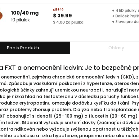
$53.19
+ 4 ED pilulky
100/40 mg
$ 39.99
+ Balíček Pojiš
10 pilulek
+ Sleva pro da
$ 4.00 za pilulka
Popis Produktu
Ohlasy
a FXT a onemocnění ledvin: Je to bezpečné p
 onemocnění, zejména chronické onemocnění ledvin (CKD), zho
ů. Způsobuje vaskulární poškození z hypertenze, ateroskleróz
rologické účinky zahrnují uremickou neuropatii, narušující ne
 jako je nízká hladina testosteronu v důsledku poruchy funkce
rodukce erytropoetinu omezuje dodávku kyslíku do tkání. Psyc
braz problémy zhoršují problém. Dialýza nebo transplantace mů
XT obsahující sildenafil (25- 100 mg) a fluoxetin (20- 60 
m ledvin. Sildenafil vyžaduje snížení dávky (začínající dávko
 kontraindikován nebo vyžaduje zvýšenou opatrnost u těžkých 
ného poločasu a rizika hypotenze, priapismu nebo akumulace. 