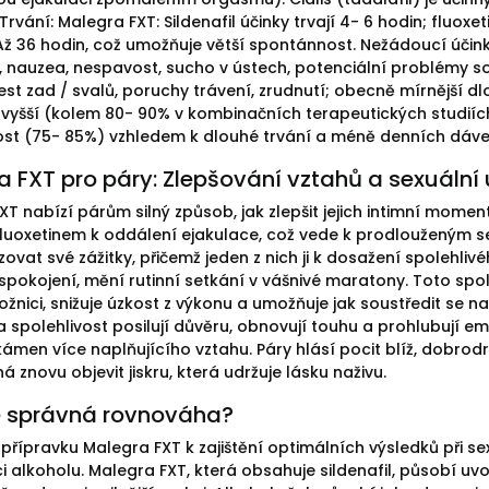
 Trvání: Malegra FXT: Sildenafil účinky trvají 4- 6 hodin; fluox
Až 36 hodin, což umožňuje větší spontánnost. Nežádoucí účinky
 nauzea, nespavost, sucho v ústech, potenciální problémy souvi
lest zad / svalů, poruchy trávení, zrudnutí; obecně mírnější
 vyšší (kolem 80- 90% v kombinačních terapeutických studiích
st (75- 85%) vzhledem k dlouhé trvání a méně denních dáve
 FXT pro páry: Zlepšování vztahů a sexuální
T nabízí párům silný způsob, jak zlepšit jejich intimní moment
fluoxetinem k oddálení ejakulace, což vede k prodlouženým 
zovat své zážitky, přičemž jeden z nich ji k dosažení spolehl
uspokojení, mění rutinní setkání v vášnivé maratony. Toto spo
ložnici, snižuje úzkost z výkonu a umožňuje jak soustředit se
 spolehlivost posilují důvěru, obnovují touhu a prohlubují em
kámen více naplňujícího vztahu. Páry hlásí pocit blíž, dobro
 znovu objevit jiskru, která udržuje lásku naživu.
e správná rovnováha?
í přípravku Malegra FXT k zajištění optimálních výsledků při s
 alkoholu. Malegra FXT, která obsahuje sildenafil, působí uv