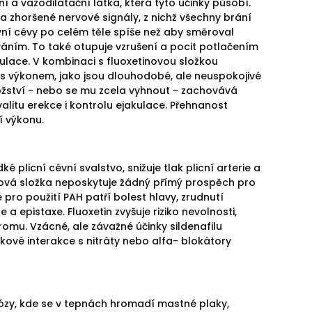
ní a vazodilatační látka, která tyto účinky působí.
a zhoršené nervové signály, z nichž všechny brání
evní cévy po celém těle spíše než aby směroval
ováním. To také otupuje vzrušení a pocit potlačením
ulace. V kombinaci s fluoxetinovou složkou
 s výkonem, jako jsou dlouhodobé, ale neuspokojivé
ožství - nebo se mu zcela vyhnout - zachovává
valitu erekce i kontrolu ejakulace. Přehnanost
í výkonu.
ké plicní cévní svalstvo, snižuje tlak plicní arterie a
tinová složka neposkytuje žádný přímý prospěch pro
pro použití PAH patří bolest hlavy, zrudnutí
a epistaxe. Fluoxetin zvyšuje riziko nevolnosti,
omu. Vzácné, ale závažné účinky sildenafilu
ékové interakce s nitráty nebo alfa- blokátory
ózy, kde se v tepnách hromadí mastné plaky,