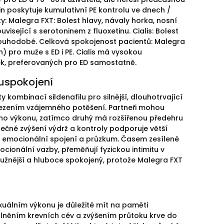
etin poskytuje kumulativní PE kontrolu ve dnech /
: Malegra FXT: Bolest hlavy, návaly horka, nosní
sející s serotoninem z fluoxetinu. Cialis: Bolest
 dlouhodobé. Celková spokojenost pacientů: Malegra
) pro muže s ED i PE. Cialis má vysokou
k, preferovaných pro ED samostatně.
 uspokojení
y kombinací sildenafilu pro silnější, dlouhotrvající
sezením vzájemného potěšení. Partneři mohou
ivého výkonu, zatímco druhý má rozšířenou předehru
lečné zvýšení výdrž a kontroly podporuje větší
 na emocionální spojení a průzkum. Časem zesílené
ocionální vazby, přeměňují fyzickou intimitu v
družnější a hluboce spokojený, protože Malegra FXT
exuálním výkonu je důležité mít na paměti
olněním krevních cév a zvýšením průtoku krve do