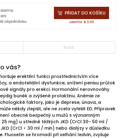
 zdarma
PŘIDAT DO KOŠÍKU
tění
lší objednávku
ušetříte: $ 0.00
Balík
ro vás?
ršuje erektilní funkci prostřednictvím více
y, a endoteliální dysfunkce, snížení penisu průtok
rvové signály pro erekci. Hormonální nerovnováhy
 Leydig buněk a zvýšené prolaktinu. Anémie ze
hologické faktory, jako je deprese, únava, a
že někdy zlepšit, ale ne zcela vyřešit ED. Přípravek
mg) není obecně bezpečný u mužů s významným
u 25 mg) u středně těžkých JKD (CrCl 30- 50 ml /
JKD (CrCl < 30 ml / min) nebo dialýzy v důsledku
Fluoxetin se hromadí při selhání ledvin, zvyšuje