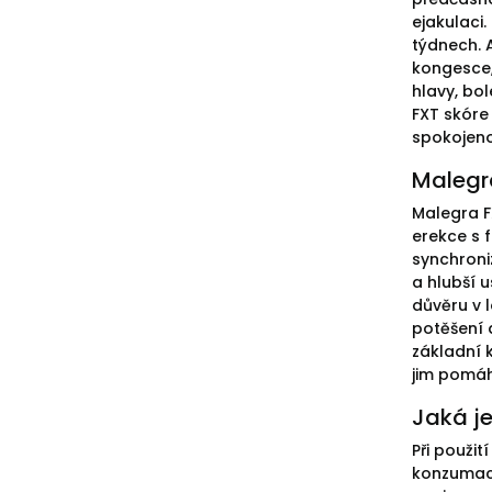
ejakulaci.
týdnech. 
kongesce,
hlavy, bo
FXT skóre
spokojeno
Malegra
Malegra FX
erekce s 
synchroni
a hlubší 
důvěru v 
potěšení a
základní 
jim pomáhá
Jaká j
Při použit
konzumaci