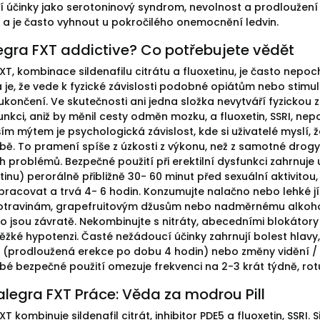
 účinky jako serotoninový syndrom, nevolnost a prodloužení QT
 a je často vyhnout u pokročilého onemocnění ledvin.
egra FXT addictive? Co potřebujete vědět
T, kombinace sildenafilu citrátu a fluoxetinu, je často nepoc
 je, že vede k fyzické závislosti podobné opiátům nebo stim
končení. Ve skutečnosti ani jedna složka nevytváří fyzickou zá
funkci, aniž by měnil cesty odměn mozku, a fluoxetin, SSRI, n
lším mýtem je psychologická závislost, kde si uživatelé myslí
ě. To pramení spíše z úzkosti z výkonu, než z samotné drogy, 
 problémů. Bezpečné použití při erektilní dysfunkci zahrnuje u
tinu) perorálně přibližně 30- 60 minut před sexuální aktivito
 pracovat a trvá 4- 6 hodin. Konzumujte nalačno nebo lehké j
travinám, grapefruitovým džusům nebo nadměrnému alkoholu, 
ako jsou závratě. Nekombinujte s nitráty, abecedními blokátory
 těžké hypotenzi. Časté nežádoucí účinky zahrnují bolest hlavy
 (prodloužená erekce po dobu 4 hodin) nebo změny vidění / s
é bezpečné použití omezuje frekvenci na 2-3 krát týdně, rotu
legra FXT Práce: Věda za modrou Pill
T kombinuje sildenafil citrát, inhibitor PDE5 a fluoxetin, SSRI. 