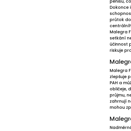
penisu, co
Dokonce i
schopnost
průtok do
centrální
Malegra F
setkání n
účinnost p
riskuje pr
Malegra
Malegra FX
zlepšuje 
PAH a můž
obličeje, 
průjmu, n
zahrnují n
mohou způ
Malegra
Nadměrná 