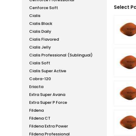
Select P
Cenforce Soft
Cialis
Cialis Black
Cialis Daily
Cialis Flavored
Cialis Jelly
Cialis Professional (Sublingual)
Cialis Soft
Cialis Super Active
Cobra-120
Eriacta
Extra Super Avana
Extra Super P Force
Fildena
Fildena CT
Fildena Extra Power
Fildena Professional