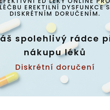
EFEKTIVNÍ ED LÉKY ONLINE PR
LÉČBU EREKTILNÍ DYSFUNKCE 
DISKRÉTNÍM DORUČENÍM.
áš spolehlivý rádce p
nákupu léků
Diskrétní doručení