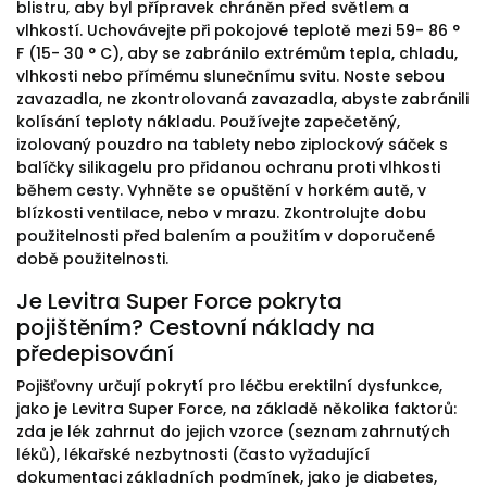
blistru, aby byl přípravek chráněn před světlem a
vlhkostí. Uchovávejte při pokojové teplotě mezi 59- 86 °
F (15- 30 ° C), aby se zabránilo extrémům tepla, chladu,
vlhkosti nebo přímému slunečnímu svitu. Noste sebou
zavazadla, ne zkontrolovaná zavazadla, abyste zabránili
kolísání teploty nákladu. Používejte zapečetěný,
izolovaný pouzdro na tablety nebo ziplockový sáček s
balíčky silikagelu pro přidanou ochranu proti vlhkosti
během cesty. Vyhněte se opuštění v horkém autě, v
blízkosti ventilace, nebo v mrazu. Zkontrolujte dobu
použitelnosti před balením a použitím v doporučené
době použitelnosti.
Je Levitra Super Force pokryta
pojištěním? Cestovní náklady na
předepisování
Pojišťovny určují pokrytí pro léčbu erektilní dysfunkce,
jako je Levitra Super Force, na základě několika faktorů:
zda je lék zahrnut do jejich vzorce (seznam zahrnutých
léků), lékařské nezbytnosti (často vyžadující
dokumentaci základních podmínek, jako je diabetes,