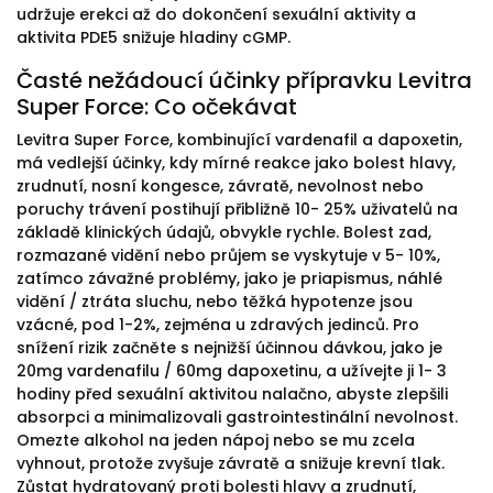
udržuje erekci až do dokončení sexuální aktivity a
aktivita PDE5 snižuje hladiny cGMP.
Časté nežádoucí účinky přípravku Levitra
Super Force: Co očekávat
Levitra Super Force, kombinující vardenafil a dapoxetin,
má vedlejší účinky, kdy mírné reakce jako bolest hlavy,
zrudnutí, nosní kongesce, závratě, nevolnost nebo
poruchy trávení postihují přibližně 10- 25% uživatelů na
základě klinických údajů, obvykle rychle. Bolest zad,
rozmazané vidění nebo průjem se vyskytuje v 5- 10%,
zatímco závažné problémy, jako je priapismus, náhlé
vidění / ztráta sluchu, nebo těžká hypotenze jsou
vzácné, pod 1-2%, zejména u zdravých jedinců. Pro
snížení rizik začněte s nejnižší účinnou dávkou, jako je
20mg vardenafilu / 60mg dapoxetinu, a užívejte ji 1- 3
hodiny před sexuální aktivitou nalačno, abyste zlepšili
absorpci a minimalizovali gastrointestinální nevolnost.
Omezte alkohol na jeden nápoj nebo se mu zcela
vyhnout, protože zvyšuje závratě a snižuje krevní tlak.
Zůstat hydratovaný proti bolesti hlavy a zrudnutí,