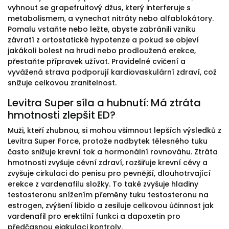
vyhnout se grapefruitový džus, který interferuje s
metabolismem, a vynechat nitráty nebo alfablokátory.
Pomalu vstaňte nebo ležte, abyste zabránili vzniku
závratí z ortostatické hypotenze a pokud se objeví
jakákoli bolest na hrudi nebo prodloužená erekce,
přestaňte přípravek užívat. Pravidelné cvičení a
vyvážená strava podporují kardiovaskulární zdraví, což
snižuje celkovou zranitelnost.
Levitra Super síla a hubnutí: Má ztráta
hmotnosti zlepšit ED?
Muži, kteří zhubnou, si mohou všimnout lepších výsledků z
Levitra Super Force, protože nadbytek tělesného tuku
často snižuje krevní tok a hormonální rovnováhu. Ztráta
hmotnosti zvyšuje cévní zdraví, rozšiřuje krevní cévy a
zvyšuje cirkulaci do penisu pro pevnější, dlouhotrvající
erekce z vardenafilu složky. To také zvyšuje hladiny
testosteronu snížením přeměny tuku testosteronu na
estrogen, zvýšení libido a zesiluje celkovou účinnost jak
vardenafil pro erektilní funkci a dapoxetin pro
předčasnou ejakulaci kontroly.