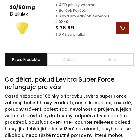
+ 4 ED pilulky zdarma
20/60 mg
+ Balíček Pojištění
12 pilulek
+ Sleva pro další objednávku
$102.40
$ 76.99
$ 6.42 za pilulka
Popis Produktu
Ohlasy
Balík
Co dělat, pokud Levitra Super Force
nefunguje pro vás
Časté nežádoucí účinky přípravku Levitra Super Force
zahrnují bolest hlavy, zrudnutí, nosní kongesce, závratě,
poruchy trávení, bolest zad, nevolnost a průjem. K jejich
zvládnutí, zůstat hydratovaný, odpočívat v chladném
prostředí, používat over- the- counter relievers bolesti
hlavy, jíst lehká jídla ke snížení nevolnosti, a vyhnout se
alkoholu nebo těžké mastné potraviny, které mohou