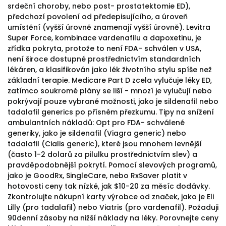
srdeční choroby, nebo post- prostatektomie ED),
předchozí povolení od předepisujícího, a úroveň
umístění (vyšší úrovně znamenají vyšší úrovně). Levitra
Super Force, kombinace vardenafilu a dapoxetinu, je
zřídka pokryta, protože to není FDA- schválen v USA,
není široce dostupné prostřednictvím standardních
lékáren, a klasifikován jako lék životního stylu spíše než
základní terapie. Medicare Part D zcela vylučuje léky ED,
zatímco soukromé plány se liší - mnozí je vylučují nebo
pokrývají pouze vybrané možnosti, jako je sildenafil nebo
tadalafil generics po přísném přezkumu. Tipy na snížení
ambulantních nákladů: Opt pro FDA- schválené
generiky, jako je sildenafil (Viagra generic) nebo
tadalafil (Cialis generic), které jsou mnohem levnější
(často 1-2 dolarů za pilulku prostřednictvím slev) a
pravděpodobnější pokrytí. Pomocí slevových programů,
jako je GoodRx, SingleCare, nebo RxSaver platit v
hotovosti ceny tak nízké, jak $10-20 za měsíc dodávky.
Zkontrolujte nákupní karty výrobce od značek, jako je Eli
Lilly (pro tadalafil) nebo Viatris (pro vardenafil). Požaduji
90denní zásoby na nižší náklady na léky. Porovnejte ceny