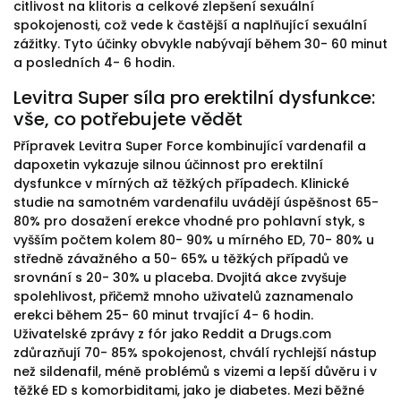
citlivost na klitoris a celkové zlepšení sexuální
spokojenosti, což vede k častější a naplňující sexuální
zážitky. Tyto účinky obvykle nabývají během 30- 60 minut
a posledních 4- 6 hodin.
Levitra Super síla pro erektilní dysfunkce:
vše, co potřebujete vědět
Přípravek Levitra Super Force kombinující vardenafil a
dapoxetin vykazuje silnou účinnost pro erektilní
dysfunkce v mírných až těžkých případech. Klinické
studie na samotném vardenafilu uvádějí úspěšnost 65-
80% pro dosažení erekce vhodné pro pohlavní styk, s
vyšším počtem kolem 80- 90% u mírného ED, 70- 80% u
středně závažného a 50- 65% u těžkých případů ve
srovnání s 20- 30% u placeba. Dvojitá akce zvyšuje
spolehlivost, přičemž mnoho uživatelů zaznamenalo
erekci během 25- 60 minut trvající 4- 6 hodin.
Uživatelské zprávy z fór jako Reddit a Drugs.com
zdůrazňují 70- 85% spokojenost, chválí rychlejší nástup
než sildenafil, méně problémů s vizemi a lepší důvěru i v
těžké ED s komorbiditami, jako je diabetes. Mezi běžné