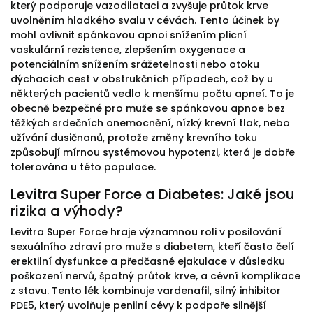
který podporuje vazodilataci a zvyšuje průtok krve
uvolněním hladkého svalu v cévách. Tento účinek by
mohl ovlivnit spánkovou apnoi snížením plicní
vaskulární rezistence, zlepšením oxygenace a
potenciálním snížením srážetelnosti nebo otoku
dýchacích cest v obstrukčních případech, což by u
některých pacientů vedlo k menšímu počtu apneí. To je
obecně bezpečné pro muže se spánkovou apnoe bez
těžkých srdečních onemocnění, nízký krevní tlak, nebo
užívání dusičnanů, protože změny krevního toku
způsobují mírnou systémovou hypotenzi, která je dobře
tolerována u této populace.
Levitra Super Force a Diabetes: Jaké jsou
rizika a výhody?
Levitra Super Force hraje významnou roli v posilování
sexuálního zdraví pro muže s diabetem, kteří často čelí
erektilní dysfunkce a předčasné ejakulace v důsledku
poškození nervů, špatný průtok krve, a cévní komplikace
z stavu. Tento lék kombinuje vardenafil, silný inhibitor
PDE5, který uvolňuje penilní cévy k podpoře silnější