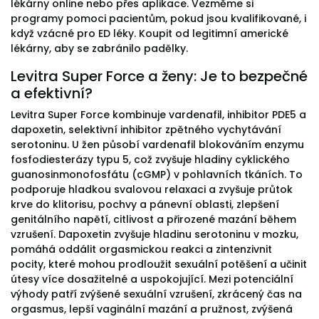
lékárny online nebo přes aplikace. Vezměme si
programy pomoci pacientům, pokud jsou kvalifikované, i
když vzácné pro ED léky. Koupit od legitimní americké
lékárny, aby se zabránilo padělky.
Levitra Super Force a ženy: Je to bezpečné
a efektivní?
Levitra Super Force kombinuje vardenafil, inhibitor PDE5 a
dapoxetin, selektivní inhibitor zpětného vychytávání
serotoninu. U žen působí vardenafil blokováním enzymu
fosfodiesterázy typu 5, což zvyšuje hladiny cyklického
guanosinmonofosfátu (cGMP) v pohlavních tkáních. To
podporuje hladkou svalovou relaxaci a zvyšuje průtok
krve do klitorisu, pochvy a pánevní oblasti, zlepšení
genitálního napětí, citlivost a přirozené mazání během
vzrušení. Dapoxetin zvyšuje hladinu serotoninu v mozku,
pomáhá oddálit orgasmickou reakci a zintenzivnit
pocity, které mohou prodloužit sexuální potěšení a učinit
útesy více dosažitelné a uspokojující. Mezi potenciální
výhody patří zvýšené sexuální vzrušení, zkrácený čas na
orgasmus, lepší vaginální mazání a pružnost, zvýšená