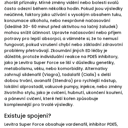
zhoršit příznaky. Mírné změny vidění nebo bolesti svalů
často odezní během několika hodin. Pokud jsou výsledky
neúčinné, faktory jako užívání s vysokým obsahem tuku,
konzumace alkoholu, nebo nesprávné načasování
(ideálně 30- 60 minut před aktivitou na lačný žaludek)
mohou snížit účinnost. Upravte načasování nebo příjem
potravy pro lepší absorpci, a všimněte si, že to nemusí
fungovat, pokud vzrušení chybí nebo základní zdravotní
problémy přetrvávají. Zkoumání jiných ED léčby je
důležité, protože individuální reakce na PDE5 inhibitory,
jako je Levitra Super Force se liší v důsledku genetiky,
metabolismu, věku, nebo komorbidity. Alternativy
zahrnují sildenafil (Viagra), tadalafil (Cialis) s delší
dobou trvání, avanafil (Stendra) pro rychlejší nástup,
lokální alprostadil, vakuové pumpy, injekce, nebo změny
životního stylu, jako je cvičení, hubnutí, ukončení kouření,
a pánevní cvičení, které řeší kořen způsobuje
komplexnější pro trvalé výsledky.
Existuje spojení?
Levitra Super Force obsahuje vardenafil, inhibitor PDE5,