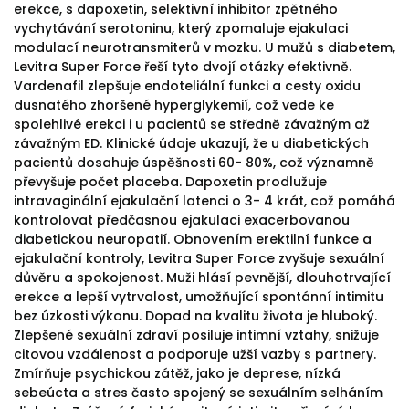
erekce, s dapoxetin, selektivní inhibitor zpětného
vychytávání serotoninu, který zpomaluje ejakulaci
modulací neurotransmiterů v mozku. U mužů s diabetem,
Levitra Super Force řeší tyto dvojí otázky efektivně.
Vardenafil zlepšuje endoteliální funkci a cesty oxidu
dusnatého zhoršené hyperglykemií, což vede ke
spolehlivé erekci i u pacientů se středně závažným až
závažným ED. Klinické údaje ukazují, že u diabetických
pacientů dosahuje úspěšnosti 60- 80%, což významně
převyšuje počet placeba. Dapoxetin prodlužuje
intravaginální ejakulační latenci o 3- 4 krát, což pomáhá
kontrolovat předčasnou ejakulaci exacerbovanou
diabetickou neuropatií. Obnovením erektilní funkce a
ejakulační kontroly, Levitra Super Force zvyšuje sexuální
důvěru a spokojenost. Muži hlásí pevnější, dlouhotrvající
erekce a lepší vytrvalost, umožňující spontánní intimitu
bez úzkosti výkonu. Dopad na kvalitu života je hluboký.
Zlepšené sexuální zdraví posiluje intimní vztahy, snižuje
citovou vzdálenost a podporuje užší vazby s partnery.
Zmírňuje psychickou zátěž, jako je deprese, nízká
sebeúcta a stres často spojený se sexuálním selháním