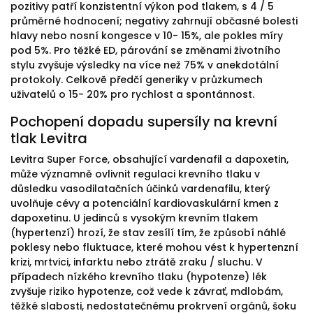
pozitivy patří konzistentní výkon pod tlakem, s 4 / 5
průměrné hodnocení; negativy zahrnují občasné bolesti
hlavy nebo nosní kongesce v 10- 15%, ale pokles míry
pod 5%. Pro těžké ED, párování se změnami životního
stylu zvyšuje výsledky na více než 75% v anekdotální
protokoly. Celkově předčí generiky v průzkumech
uživatelů o 15- 20% pro rychlost a spontánnost.
Pochopení dopadu supersíly na krevní
tlak Levitra
Levitra Super Force, obsahující vardenafil a dapoxetin,
může významně ovlivnit regulaci krevního tlaku v
důsledku vasodilatačních účinků vardenafilu, který
uvolňuje cévy a potenciální kardiovaskulární kmen z
dapoxetinu. U jedinců s vysokým krevním tlakem
(hypertenzí) hrozí, že stav zesílí tím, že způsobí náhlé
poklesy nebo fluktuace, které mohou vést k hypertenzní
krizi, mrtvici, infarktu nebo ztrátě zraku / sluchu. V
případech nízkého krevního tlaku (hypotenze) lék
zvyšuje riziko hypotenze, což vede k závrať, mdlobám,
těžké slabosti, nedostatečnému prokrvení orgánů, šoku