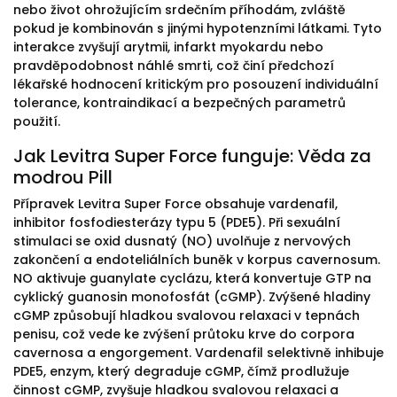
nebo život ohrožujícím srdečním příhodám, zvláště
pokud je kombinován s jinými hypotenzními látkami. Tyto
interakce zvyšují arytmii, infarkt myokardu nebo
pravděpodobnost náhlé smrti, což činí předchozí
lékařské hodnocení kritickým pro posouzení individuální
tolerance, kontraindikací a bezpečných parametrů
použití.
Jak Levitra Super Force funguje: Věda za
modrou Pill
Přípravek Levitra Super Force obsahuje vardenafil,
inhibitor fosfodiesterázy typu 5 (PDE5). Při sexuální
stimulaci se oxid dusnatý (NO) uvolňuje z nervových
zakončení a endoteliálních buněk v korpus cavernosum.
NO aktivuje guanylate cyclázu, která konvertuje GTP na
cyklický guanosin monofosfát (cGMP). Zvýšené hladiny
cGMP způsobují hladkou svalovou relaxaci v tepnách
penisu, což vede ke zvýšení průtoku krve do corpora
cavernosa a engorgement. Vardenafil selektivně inhibuje
PDE5, enzym, který degraduje cGMP, čímž prodlužuje
činnost cGMP, zvyšuje hladkou svalovou relaxaci a