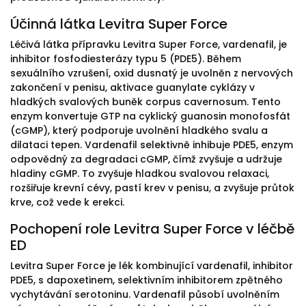
Účinná látka Levitra Super Force
Léčivá látka přípravku Levitra Super Force, vardenafil, je
inhibitor fosfodiesterázy typu 5 (PDE5). Během
sexuálního vzrušení, oxid dusnatý je uvolněn z nervových
zakončení v penisu, aktivace guanylate cyklázy v
hladkých svalových buněk corpus cavernosum. Tento
enzym konvertuje GTP na cyklický guanosin monofosfát
(cGMP), který podporuje uvolnění hladkého svalu a
dilataci tepen. Vardenafil selektivně inhibuje PDE5, enzym
odpovědný za degradaci cGMP, čímž zvyšuje a udržuje
hladiny cGMP. To zvyšuje hladkou svalovou relaxaci,
rozšiřuje krevní cévy, pastí krev v penisu, a zvyšuje průtok
krve, což vede k erekci.
Pochopení role Levitra Super Force v léčbě
ED
Levitra Super Force je lék kombinující vardenafil, inhibitor
PDE5, s dapoxetinem, selektivním inhibitorem zpětného
vychytávání serotoninu. Vardenafil působí uvolněním