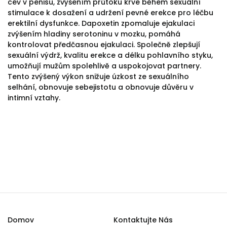
cév v penisu, zvýšením průtoku krve během sexuální
stimulace k dosažení a udržení pevné erekce pro léčbu
erektilní dysfunkce. Dapoxetin zpomaluje ejakulaci
zvýšením hladiny serotoninu v mozku, pomáhá
kontrolovat předčasnou ejakulaci. Společně zlepšují
sexuální výdrž, kvalitu erekce a délku pohlavního styku,
umožňují mužům spolehlivě a uspokojovat partnery.
Tento zvýšený výkon snižuje úzkost ze sexuálního
selhání, obnovuje sebejistotu a obnovuje důvěru v
intimní vztahy.
Domov
Kontaktujte Nás