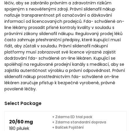
léčiv, aby se zabránilo právním a zdravotním rizikům
spojeným s neověřenými zdroji. Právní sildenafil nákup
nařizuje transparentnost při označování a dávkování
informací od licencovaných prodejců. Fda- schválené on-
line lékárny prosadit přísné kontroly kvality v souladu s
právními zákony sildenafil nákupu. Regulovaný prodej léků
často zahrnuje přeshraniční předpisy, které kupující musí
řídit, aby zůstali v souladu. Právní sildenafil nákupní
platformy musí zobrazovat své licence výrazně zajistit
dodržování fda- schválené on-line lékáren. Kupující se
spoléhají na regulované prodejní kanály s medikací, aby se
zajistila autentičnost výrobku a právní odpovědnost. Právní
sildenafil nákup prostřednictvím fda- schválené on-line
lékáren zaručuje přístup k bezpečně vyrobené, právně
povolené léčby.
Select Package
+ Zdarma ED trial pack
20/60 mg
+ Zdarma standardní doprava
+ Balíček Pojištění
180 pilulek