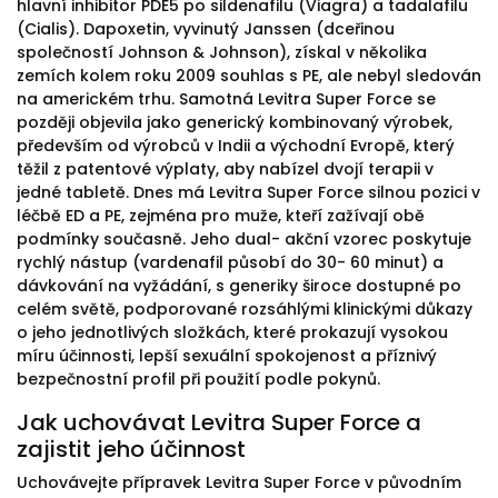
hlavní inhibitor PDE5 po sildenafilu (Viagra) a tadalafilu
(Cialis). Dapoxetin, vyvinutý Janssen (dceřinou
společností Johnson & Johnson), získal v několika
zemích kolem roku 2009 souhlas s PE, ale nebyl sledován
na americkém trhu. Samotná Levitra Super Force se
později objevila jako generický kombinovaný výrobek,
především od výrobců v Indii a východní Evropě, který
těžil z patentové výplaty, aby nabízel dvojí terapii v
jedné tabletě. Dnes má Levitra Super Force silnou pozici v
léčbě ED a PE, zejména pro muže, kteří zažívají obě
podmínky současně. Jeho dual- akční vzorec poskytuje
rychlý nástup (vardenafil působí do 30- 60 minut) a
dávkování na vyžádání, s generiky široce dostupné po
celém světě, podporované rozsáhlými klinickými důkazy
o jeho jednotlivých složkách, které prokazují vysokou
míru účinnosti, lepší sexuální spokojenost a příznivý
bezpečnostní profil při použití podle pokynů.
Jak uchovávat Levitra Super Force a
zajistit jeho účinnost
Uchovávejte přípravek Levitra Super Force v původním