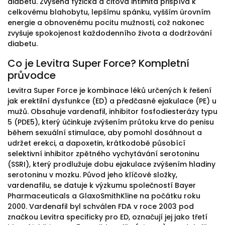
diabetu. Zvýšená fyzická a citová intimita přispívá k
celkovému blahobytu, lepšímu spánku, vyšším úrovním
energie a obnovenému pocitu mužnosti, což nakonec
zvyšuje spokojenost každodenního života a dodržování
diabetu.
Co je Levitra Super Force? Kompletní
průvodce
Levitra Super Force je kombinace léků určených k řešení
jak erektilní dysfunkce (ED) a předčasné ejakulace (PE) u
mužů. Obsahuje vardenafil, inhibitor fosfodiesterázy typu
5 (PDE5), který účinkuje zvýšením průtoku krve do penisu
během sexuální stimulace, aby pomohl dosáhnout a
udržet erekci, a dapoxetin, krátkodobě působící
selektivní inhibitor zpětného vychytávání serotoninu
(SSRI), který prodlužuje dobu ejakulace zvýšením hladiny
serotoninu v mozku. Původ jeho klíčové složky,
vardenafilu, se datuje k výzkumu společností Bayer
Pharmaceuticals a GlaxoSmithKline na počátku roku
2000. Vardenafil byl schválen FDA v roce 2003 pod
značkou Levitra specificky pro ED, označují jej jako třetí