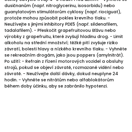
dusičnanům (např. nitroglycerinu, isosorbidu) nebo
guanylatovým stimulátorům cyklosy (např. riociguat),
protože mohou způsobit pokles krevního tlaku. -
Neužívejte s jinými inhibitory PDE5 (např. sildenafilem,
tadalafilem). - Přeskočit grapefruitovou šťávu nebo
výrobky z grapefruitu, které zvyšují hladinu drog. - Limit
alkoholu na střední množství; těžké pití zvyšuje riziko
závratí, bolesti hlavy a nízkého krevního tlaku. - Vyhněte
se rekreačním drogám, jako jsou poppers (amylnitrát).
Po užití: - Refrain z řízení motorových vozidel a obsluhy
strojů, pokud se objeví závratě, rozmazané vidění nebo
závratě. - Neužívejte další dávky, dokud neuplyne 24
hodin. - Vyhněte se nitrátům nebo alfablokátorům
během doby účinku, aby se zabránilo hypotenzi.