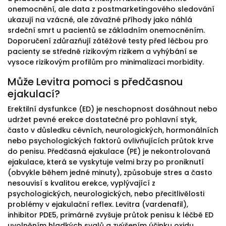
onemocnění, ale data z postmarketingového sledování
ukazují na vzácné, ale závažné příhody jako náhlá
srdeční smrt u pacientů se základním onemocněním.
Doporučení zdůrazňují zátěžové testy před léčbou pro
pacienty se středně rizikovým rizikem a vyhýbání se
vysoce rizikovým profilům pro minimalizaci morbidity.
Může Levitra pomoci s předčasnou
ejakulací?
Erektilní dysfunkce (ED) je neschopnost dosáhnout nebo
udržet pevné erekce dostatečné pro pohlavní styk,
často v důsledku cévních, neurologických, hormonálních
nebo psychologických faktorů ovlivňujících průtok krve
do penisu. Předčasná ejakulace (PE) je nekontrolovaná
ejakulace, která se vyskytuje velmi brzy po proniknutí
(obvykle během jedné minuty), způsobuje stres a často
nesouvisí s kvalitou erekce, vyplývající z
psychologických, neurologických, nebo přecitlivělosti
problémy v ejakulační reflex. Levitra (vardenafil),
inhibitor PDE5, primárně zvyšuje průtok penisu k léčbě ED
uvolněním hladkých svalů a zvýšením účinku oxidu