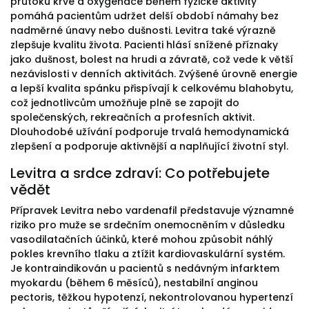
průtoku krve a oxygenace během fyzické aktivity
pomáhá pacientům udržet delší období námahy bez
nadměrné únavy nebo dušnosti. Levitra také výrazně
zlepšuje kvalitu života. Pacienti hlásí snížené příznaky
jako dušnost, bolest na hrudi a závratě, což vede k větší
nezávislosti v denních aktivitách. Zvýšené úrovně energie
a lepší kvalita spánku přispívají k celkovému blahobytu,
což jednotlivcům umožňuje plně se zapojit do
společenských, rekreačních a profesních aktivit.
Dlouhodobé užívání podporuje trvalá hemodynamická
zlepšení a podporuje aktivnější a naplňující životní styl.
Levitra a srdce zdraví: Co potřebujete
vědět
Přípravek Levitra nebo vardenafil představuje významné
riziko pro muže se srdečním onemocněním v důsledku
vasodilatačních účinků, které mohou způsobit náhlý
pokles krevního tlaku a ztížit kardiovaskulární systém.
Je kontraindikován u pacientů s nedávným infarktem
myokardu (během 6 měsíců), nestabilní anginou
pectoris, těžkou hypotenzí, nekontrolovanou hypertenzí