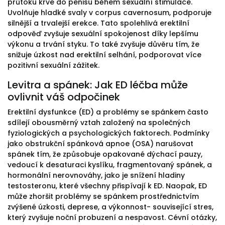
průtoku krve do penisu během sexuální stimulace.
Uvolňuje hladké svaly v corpus cavernosum, podporuje
silnější a trvalejší erekce. Tato spolehlivá erektilní
odpověď zvyšuje sexuální spokojenost díky lepšímu
výkonu a trvání styku. To také zvyšuje důvěru tím, že
snižuje úzkost nad erektilní selhání, podporovat více
pozitivní sexuální zážitek.
Levitra a spánek: Jak ED léčba může
ovlivnit váš odpočinek
Erektilní dysfunkce (ED) a problémy se spánkem často
sdílejí obousměrný vztah založený na společných
fyziologických a psychologických faktorech. Podmínky
jako obstrukční spánková apnoe (OSA) narušovat
spánek tím, že způsobuje opakované dýchací pauzy,
vedoucí k desaturaci kyslíku, fragmentovaný spánek, a
hormonální nerovnováhy, jako je snížení hladiny
testosteronu, které všechny přispívají k ED. Naopak, ED
může zhoršit problémy se spánkem prostřednictvím
zvýšené úzkosti, deprese, a výkonnost- související stres,
který zvyšuje noční probuzení a nespavost. Cévní otázky,