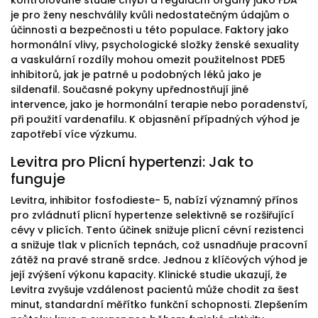
kontrolované studie chybí a regulační orgány jako FDA
je pro ženy neschválily kvůli nedostatečným údajům o
účinnosti a bezpečnosti u této populace. Faktory jako
hormonální vlivy, psychologické složky ženské sexuality
a vaskulární rozdíly mohou omezit použitelnost PDE5
inhibitorů, jak je patrné u podobných léků jako je
sildenafil. Současné pokyny upřednostňují jiné
intervence, jako je hormonální terapie nebo poradenství,
při použití vardenafilu. K objasnění případných výhod je
zapotřebí více výzkumu.
Levitra pro Plicní hypertenzi: Jak to
funguje
Levitra, inhibitor fosfodieste- 5, nabízí významný přínos
pro zvládnutí plicní hypertenze selektivně se rozšiřující
cévy v plicích. Tento účinek snižuje plicní cévní rezistenci
a snižuje tlak v plicních tepnách, což usnadňuje pracovní
zátěž na pravé straně srdce. Jednou z klíčových výhod je
její zvýšení výkonu kapacity. Klinické studie ukazují, že
Levitra zvyšuje vzdálenost pacientů může chodit za šest
minut, standardní měřítko funkční schopnosti. Zlepšením