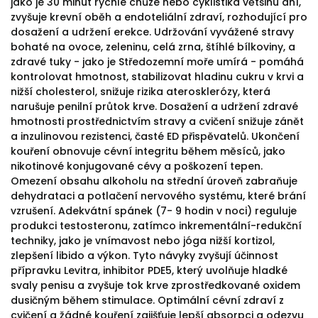
jako je 30 minut rychlé chůze nebo cyklistika většinu dní,
zvyšuje krevní oběh a endoteliální zdraví, rozhodující pro
dosažení a udržení erekce. Udržování vyvážené stravy
bohaté na ovoce, zeleninu, celá zrna, štíhlé bílkoviny, a
zdravé tuky - jako je Středozemní moře umírá - pomáhá
kontrolovat hmotnost, stabilizovat hladinu cukru v krvi a
nižší cholesterol, snižuje rizika aterosklerózy, která
narušuje penilní průtok krve. Dosažení a udržení zdravé
hmotnosti prostřednictvím stravy a cvičení snižuje zánět
a inzulinovou rezistenci, časté ED přispěvatelů. Ukončení
kouření obnovuje cévní integritu během měsíců, jako
nikotinové konjugované cévy a poškození tepen.
Omezení obsahu alkoholu na střední úroveň zabraňuje
dehydrataci a potlačení nervového systému, které brání
vzrušení. Adekvátní spánek (7- 9 hodin v noci) reguluje
produkci testosteronu, zatímco inkrementální-redukční
techniky, jako je vnímavost nebo jóga nižší kortizol,
zlepšení libido a výkon. Tyto návyky zvyšují účinnost
přípravku Levitra, inhibitor PDE5, který uvolňuje hladké
svaly penisu a zvyšuje tok krve zprostředkované oxidem
dusičným během stimulace. Optimální cévní zdraví z
cvičení a žádné kouření zajišťuje lepší absorpci a odezvu