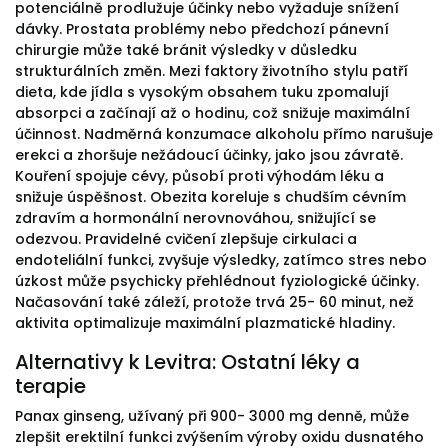
potenciálně prodlužuje účinky nebo vyžaduje snížení
dávky. Prostata problémy nebo předchozí pánevní
chirurgie může také bránit výsledky v důsledku
strukturálních změn. Mezi faktory životního stylu patří
dieta, kde jídla s vysokým obsahem tuku zpomalují
absorpci a začínají až o hodinu, což snižuje maximální
účinnost. Nadměrná konzumace alkoholu přímo narušuje
erekci a zhoršuje nežádoucí účinky, jako jsou závratě.
Kouření spojuje cévy, působí proti výhodám léku a
snižuje úspěšnost. Obezita koreluje s chudším cévním
zdravím a hormonální nerovnováhou, snižující se
odezvou. Pravidelné cvičení zlepšuje cirkulaci a
endoteliální funkci, zvyšuje výsledky, zatímco stres nebo
úzkost může psychicky přehlédnout fyziologické účinky.
Načasování také záleží, protože trvá 25- 60 minut, než
aktivita optimalizuje maximální plazmatické hladiny.
Alternativy k Levitra: Ostatní léky a
terapie
Panax ginseng, užívaný při 900- 3000 mg denně, může
zlepšit erektilní funkci zvýšením výroby oxidu dusnatého