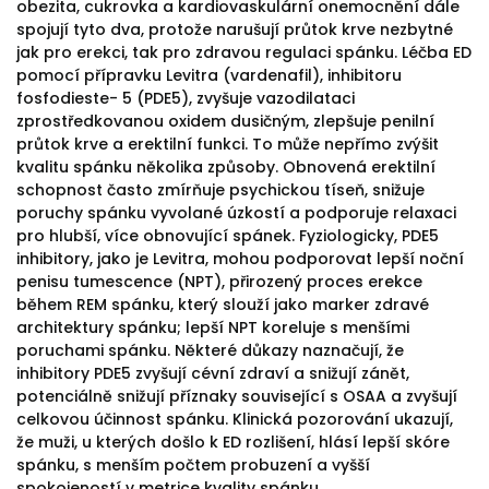
obezita, cukrovka a kardiovaskulární onemocnění dále
spojují tyto dva, protože narušují průtok krve nezbytné
jak pro erekci, tak pro zdravou regulaci spánku. Léčba ED
pomocí přípravku Levitra (vardenafil), inhibitoru
fosfodieste- 5 (PDE5), zvyšuje vazodilataci
zprostředkovanou oxidem dusičným, zlepšuje penilní
průtok krve a erektilní funkci. To může nepřímo zvýšit
kvalitu spánku několika způsoby. Obnovená erektilní
schopnost často zmírňuje psychickou tíseň, snižuje
poruchy spánku vyvolané úzkostí a podporuje relaxaci
pro hlubší, více obnovující spánek. Fyziologicky, PDE5
inhibitory, jako je Levitra, mohou podporovat lepší noční
penisu tumescence (NPT), přirozený proces erekce
během REM spánku, který slouží jako marker zdravé
architektury spánku; lepší NPT koreluje s menšími
poruchami spánku. Některé důkazy naznačují, že
inhibitory PDE5 zvyšují cévní zdraví a snižují zánět,
potenciálně snižují příznaky související s OSAA a zvyšují
celkovou účinnost spánku. Klinická pozorování ukazují,
že muži, u kterých došlo k ED rozlišení, hlásí lepší skóre
spánku, s menším počtem probuzení a vyšší
spokojeností v metrice kvality spánku.