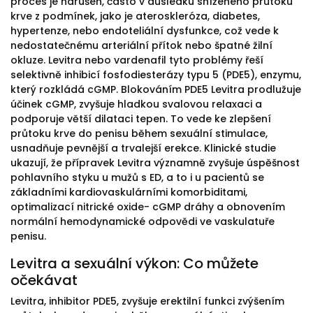
proces je narušen, často v důsledku sníženého průtoku
krve z podmínek, jako je ateroskleróza, diabetes,
hypertenze, nebo endoteliální dysfunkce, což vede k
nedostatečnému arteriální přítok nebo špatné žilní
okluze. Levitra nebo vardenafil tyto problémy řeší
selektivně inhibicí fosfodiesterázy typu 5 (PDE5), enzymu,
který rozkládá cGMP. Blokováním PDE5 Levitra prodlužuje
účinek cGMP, zvyšuje hladkou svalovou relaxaci a
podporuje větší dilataci tepen. To vede ke zlepšení
průtoku krve do penisu během sexuální stimulace,
usnadňuje pevnější a trvalejší erekce. Klinické studie
ukazují, že přípravek Levitra významně zvyšuje úspěšnost
pohlavního styku u mužů s ED, a to i u pacientů se
základními kardiovaskulárními komorbiditami,
optimalizací nitrické oxide- cGMP dráhy a obnovením
normální hemodynamické odpovědi ve vaskulatuře
penisu.
Levitra a sexuální výkon: Co můžete
očekávat
Levitra, inhibitor PDE5, zvyšuje erektilní funkci zvýšením