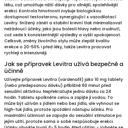
léku, což umožňuje nižší dávky pro silnější, spolehlivější
erekci. Kontrola hmotnosti zvyšuje biologickou
dostupnost testosteronu, synergizující s vazodilatací
Levitry. Snížený zánět a stabilní krevní tlak minimalizovat
nežádoucí účinky, jako jsou bolesti hlavy nebo zrudnutí,
což vede k konzistentnější výsledky a vyšší spokojenost.
Celkově, změny životního stylu může zlepšit kvalitu
erekce o 20-50% i před léky, takže Levitra pracovat
rychleji a intenzivněji.
Jak se přípravek Levitra užívá bezpečně a
účinně
Užívejte přípravek Levitra (vardenafil) jako 10 mg tablety
(nebo předepsanou dávku) přibližně 60 minut před
sexuální aktivitou. Nepřekračujte jednu dávku za 24
hodin. Tabletu spolkněte celou a zapijte ji vodou. To
může být užíván s jídlem nebo bez jídla, ale vyhnout se
high-tuk jídla, protože zpoždění nástupu účinku. Pro
maximální účinnost se zapojte do sexuální stimulace po
jejím užití, protože sama o sobě nezpůsobuje erekci.
Účinky obvykle trvají 4- 5 hodin. Před užitím: - Vyhněte se