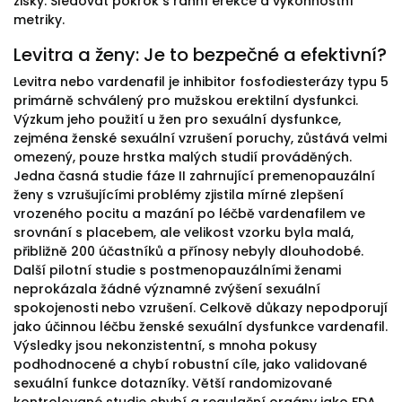
zisky. Sledovat pokrok s ranní erekce a výkonnostní
metriky.
Levitra a ženy: Je to bezpečné a efektivní?
Levitra nebo vardenafil je inhibitor fosfodiesterázy typu 5
primárně schválený pro mužskou erektilní dysfunkci.
Výzkum jeho použití u žen pro sexuální dysfunkce,
zejména ženské sexuální vzrušení poruchy, zůstává velmi
omezený, pouze hrstka malých studií prováděných.
Jedna časná studie fáze II zahrnující premenopauzální
ženy s vzrušujícími problémy zjistila mírné zlepšení
vrozeného pocitu a mazání po léčbě vardenafilem ve
srovnání s placebem, ale velikost vzorku byla malá,
přibližně 200 účastníků a přínosy nebyly dlouhodobé.
Další pilotní studie s postmenopauzálními ženami
neprokázala žádné významné zvýšení sexuální
spokojenosti nebo vzrušení. Celkově důkazy nepodporují
jako účinnou léčbu ženské sexuální dysfunkce vardenafil.
Výsledky jsou nekonzistentní, s mnoha pokusy
podhodnocené a chybí robustní cíle, jako validované
sexuální funkce dotazníky. Větší randomizované