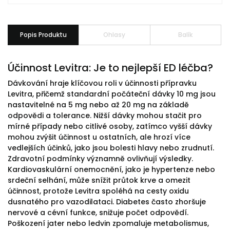
Popis Produktu
Ohlasy
Balík
Účinnost Levitra: Je to nejlepší ED léčba?
Dávkování hraje klíčovou roli v účinnosti přípravku
Levitra, přičemž standardní počáteční dávky 10 mg jsou
nastavitelné na 5 mg nebo až 20 mg na základě
odpovědi a tolerance. Nižší dávky mohou stačit pro
mírné případy nebo citlivé osoby, zatímco vyšší dávky
mohou zvýšit účinnost u ostatních, ale hrozí více
vedlejších účinků, jako jsou bolesti hlavy nebo zrudnutí.
Zdravotní podmínky významně ovlivňují výsledky.
Kardiovaskulární onemocnění, jako je hypertenze nebo
srdeční selhání, může snížit průtok krve a omezit
účinnost, protože Levitra spoléhá na cesty oxidu
dusnatého pro vazodilataci. Diabetes často zhoršuje
nervové a cévní funkce, snižuje počet odpovědí.
Poškození jater nebo ledvin zpomaluje metabolismus,