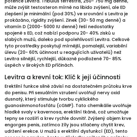
potence Levitra. Tribulus terrestris, 250- 750 mg denně,
může zvýšit testosteron mírně na libido zvýšení, ale ED
zlepšení je minimální (pod 30%) ve srovnání s Levitra je
prokázáno, rigidity zvýšení. Zinek (30- 50 mg denně) a
vitamín D (2000- 5000 IU denně) řeší nedostatky
spojené s ED, což nabízí podporu 20- 40% zisků u
slabých mužů, daleko pod spolehlivostí Levitra. Celkově
tyto prostředky poskytují mírnější, pomalejší, variabilní
úlevu (20- 60% účinnost u reagujících uživatelů) než
Levitra silnější, rychlejší, důkazně podložené 70- 85%
úspěch v širokých ED příčinách.
Levitra a krevní tok: Klíč k její účinnosti
Erektilní funkce silně závisí na dostatečném průtoku krve
do penisu. Při sexuálním vzrušení uvolňují nervy oxid
dusnatý, který stimuluje tvorbu cyklického
guanosinmonofosfátu (cGMP). Tato chemikálie uvolňuje
hladké svaly v kavernosa, erektilní tkáně, což umožňuje
tepny se rozšíří a krev rychle dovnitř. Zvýšený objem krve
engorges penis, zatímco žíly jsou stlačeny chytit krev,
udržení erekce. U mužů s erektilní dysfunkcí (ED), tento