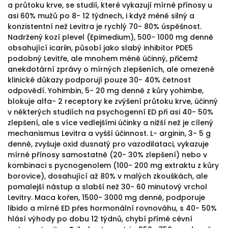
a průtoku krve, se studií, které vykazují mírné přínosy u
asi 60% mužů po 8- 12 týdnech, i když méně silný a
konzistentní než Levitra je rychlý 70- 80% úspěšnost.
Nadržený kozí plevel (Epimedium), 500- 1000 mg denně
obsahující icariin, působí jako slabý inhibitor PDE5
podobný Levitře, ale mnohem méně účinný, přičemž
anekdotární zprávy o mírných zlepšeních, ale omezené
klinické důkazy podporují pouze 30- 40% četnost
odpovědí. Yohimbin, 5- 20 mg denně z kůry yohimbe,
blokuje alfa- 2 receptory ke zvýšení průtoku krve, účinný
v některých studiích na psychogenní ED při asi 40- 50%
zlepšení, ale s více vedlejšími účinky a nižší než je cílený
mechanismus Levitra a vyšší účinnost. L- arginin, 3- 5 g
denně, zvyšuje oxid dusnatý pro vazodilataci, vykazuje
mírné přínosy samostatně (20- 30% zlepšení) nebo v
kombinaci s pycnogenolem (100- 200 mg extraktu z kůry
borovice), dosahující až 80% v malých zkouškách, ale
pomalejší nástup a slabší než 30- 60 minutový vrchol
Levitry. Maca kořen, 1500- 3000 mg denně, podporuje
libido a mírné ED přes hormonální rovnováhu, s 40- 50%
hlásí výhody po dobu 12 týdnů, chybí přímé cévní