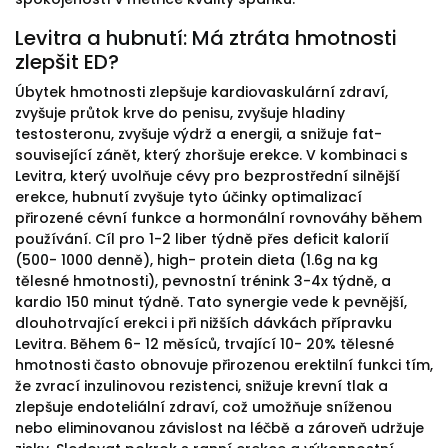
Levitra a hubnutí: Má ztráta hmotnosti
zlepšit ED?
Úbytek hmotnosti zlepšuje kardiovaskulární zdraví,
zvyšuje průtok krve do penisu, zvyšuje hladiny
testosteronu, zvyšuje výdrž a energii, a snižuje fat-
související zánět, který zhoršuje erekce. V kombinaci s
Levitra, který uvolňuje cévy pro bezprostřední silnější
erekce, hubnutí zvyšuje tyto účinky optimalizací
přirozené cévní funkce a hormonální rovnováhy během
používání. Cíl pro 1-2 liber týdně přes deficit kalorií
(500- 1000 denně), high- protein dieta (1.6g na kg
tělesné hmotnosti), pevnostní trénink 3-4x týdně, a
kardio 150 minut týdně. Tato synergie vede k pevnější,
dlouhotrvající erekci i při nižších dávkách přípravku
Levitra. Během 6- 12 měsíců, trvající 10- 20% tělesné
hmotnosti často obnovuje přirozenou erektilní funkci tím,
že zvrací inzulinovou rezistenci, snižuje krevní tlak a
zlepšuje endoteliální zdraví, což umožňuje sníženou
nebo eliminovanou závislost na léčbě a zároveň udržuje