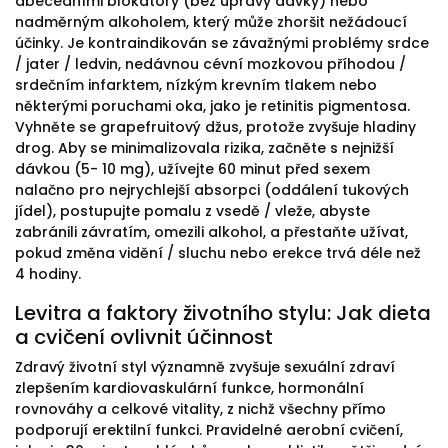
abecedními blokátory (bez úpravy dávky) nebo
nadměrným alkoholem, který může zhoršit nežádoucí
účinky. Je kontraindikován se závažnými problémy srdce
/ jater / ledvin, nedávnou cévní mozkovou příhodou /
srdečním infarktem, nízkým krevním tlakem nebo
některými poruchami oka, jako je retinitis pigmentosa.
Vyhněte se grapefruitový džus, protože zvyšuje hladiny
drog. Aby se minimalizovala rizika, začněte s nejnižší
dávkou (5- 10 mg), užívejte 60 minut před sexem
nalačno pro nejrychlejší absorpci (oddálení tukových
jídel), postupujte pomalu z vsedě / vleže, abyste
zabránili závratím, omezili alkohol, a přestaňte užívat,
pokud změna vidění / sluchu nebo erekce trvá déle než
4 hodiny.
Levitra a faktory životního stylu: Jak dieta
a cvičení ovlivnit účinnost
Zdravý životní styl významně zvyšuje sexuální zdraví
zlepšením kardiovaskulární funkce, hormonální
rovnováhy a celkové vitality, z nichž všechny přímo
podporují erektilní funkci. Pravidelné aerobní cvičení,