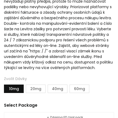
nevyžadují platný předpis, protože to může naznačovat
padělky nebo nevyhovující výrobky. Priorizovat platformy s
diskrétní fakturace a zásady ochrany osobních údajů k
zajištění důvěrného a bezpečného procesu nákupu levitra.
Double- kontrola na manipulování-evidentní balení a číslo
šarže na Levitra zásilky pro potvrzení pravosti léku. Vyberte
si služby, které nabízejí transparentní návratové politiky a
24 / 7 zákaznickou podporu pro řešení všech problémů s
autentickými ed léky on-line. Zajistit, aby webové stránky
url začíná na "https: / /" a zobrazí visací zámek ikonu s
uvedením důvěryhodné sildenafil on-line služby. Před
nákupem vždy křížový odkaz na cenu, dostupnost a politiku
týkající se levitry na více ověřených platformách.
Zvolit Dávky
10mg
20mg
40mg
60mg
Select Package
+ Zdarma ED trial pack