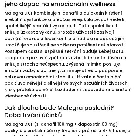
jeho dopad na emocionální wellness
Malegra DXT kombinuje sildenafil a duloxetin k řešení
erektilní dysfunkce a předčasné ejakulace, což vede k
spolehlivější sexuální výkonnosti. Tato spolehlivost
snižuje úzkost z výkonu, protože uživatelé zažívají
pevnější erekce a lepší kontrolu nad ejakulací, což jim
umožňuje soustředit se spíše na potěšení než starosti.
Postupem času si úspěšné setkání buduje sebejistotu,
podporuje pozitivní zpětnou vazbu, kde roste důvěra a
snižuje strach z neúspěchu. Zvýšená intimita posiluje
emoční vazby s partnery, zmírňuje stres a podporuje
celkovou emocionální stabilitu. Uživatelé často hlásí
pocit uvolněnější a silnější ve svých sexuálních životech,
který přetéká do větší každodenní sebevědomí a snížení
všeobecné úzkosti.
Jak dlouho bude Malegra poslední?
Doba trvání účinků
Malegra DXT (sildenafil 100 mg + dapoxetin 60 mg)
poskytuje erektilní účinky trvající v průměru 4- 6 hodin, s