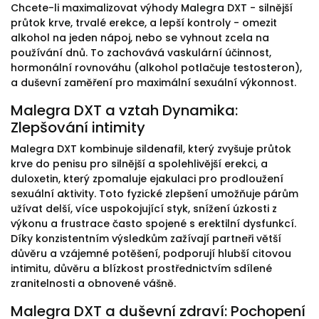
Chcete-li maximalizovat výhody Malegra DXT - silnější
průtok krve, trvalé erekce, a lepší kontroly - omezit
alkohol na jeden nápoj, nebo se vyhnout zcela na
používání dnů. To zachovává vaskulární účinnost,
hormonální rovnováhu (alkohol potlačuje testosteron),
a duševní zaměření pro maximální sexuální výkonnost.
Malegra DXT a vztah Dynamika:
Zlepšování intimity
Malegra DXT kombinuje sildenafil, který zvyšuje průtok
krve do penisu pro silnější a spolehlivější erekci, a
duloxetin, který zpomaluje ejakulaci pro prodloužení
sexuální aktivity. Toto fyzické zlepšení umožňuje párům
užívat delší, více uspokojující styk, snížení úzkosti z
výkonu a frustrace často spojené s erektilní dysfunkcí.
Díky konzistentním výsledkům zažívají partneři větší
důvěru a vzájemné potěšení, podporují hlubší citovou
intimitu, důvěru a blízkost prostřednictvím sdílené
zranitelnosti a obnovené vášně.
Malegra DXT a duševní zdraví: Pochopení