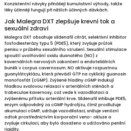
Konzistentní návyky přinášejí kumulativní výhody, takže
léky účinněji fungují při nižších účinných dávkách.
Jak Malegra DXT zlepšuje krevní tok a
sexuální zdraví
Malegra DXT obsahuje sildenafil citrát, selektivní inhibitor
fosfodiesterázy typu 5 (PDE5), který zvyšuje průtok
penisu v průběhu sexuálního vzrušení. Sexuální stimulace
spouští uvolňování oxidu dusnatého (NO) z
kavernálních nervových zakončení a endoteliálních
buněk v corpus cavernosum. NO aktivuje rozpustnou
guanylátcyklázu, která převádí GTP na cyklický guanosin
monofosfát (cGMP). Zvýšené hladiny cGMP indukují
hladkou svalovou relaxaci v arteriálních stěnách a
trabeculae kavernosy, což vede k vazodilataci a
zvýšenému přítoku arteriální krve. Sildenafil inhibuje PDE5,
enzym odpovědný za cGMP hydrolýzu, čímž prodlužuje
akumulaci cGMP, udržuje vazodilataci, snižuje venózní
odtok prostřednictvím korporační veno- okluze a
zvyšuje cirkulaci, aby bylo dosaženo a udržováno penilní
rigidity.