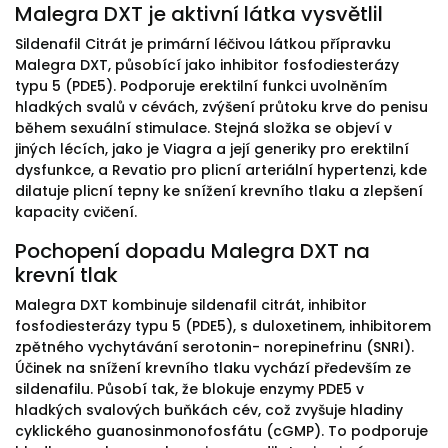
Malegra DXT je aktivní látka vysvětlil
Sildenafil Citrát je primární léčivou látkou přípravku
Malegra DXT, působící jako inhibitor fosfodiesterázy
typu 5 (PDE5). Podporuje erektilní funkci uvolněním
hladkých svalů v cévách, zvýšení průtoku krve do penisu
během sexuální stimulace. Stejná složka se objeví v
jiných lécích, jako je Viagra a její generiky pro erektilní
dysfunkce, a Revatio pro plicní arteriální hypertenzi, kde
dilatuje plicní tepny ke snížení krevního tlaku a zlepšení
kapacity cvičení.
Pochopení dopadu Malegra DXT na
krevní tlak
Malegra DXT kombinuje sildenafil citrát, inhibitor
fosfodiesterázy typu 5 (PDE5), s duloxetinem, inhibitorem
zpětného vychytávání serotonin- norepinefrinu (SNRI).
Účinek na snížení krevního tlaku vychází především ze
sildenafilu. Působí tak, že blokuje enzymy PDE5 v
hladkých svalových buňkách cév, což zvyšuje hladiny
cyklického guanosinmonofosfátu (cGMP). To podporuje