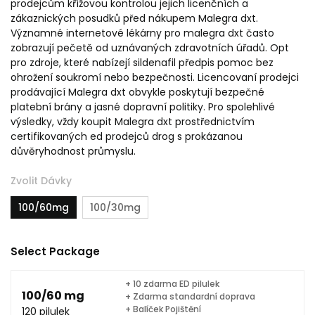
prodejcům křížovou kontrolou jejich licenčních a
zákaznických posudků před nákupem Malegra dxt.
Významné internetové lékárny pro malegra dxt často
zobrazují pečetě od uznávaných zdravotních úřadů. Opt
pro zdroje, které nabízejí sildenafil předpis pomoc bez
ohrožení soukromí nebo bezpečnosti. Licencovaní prodejci
prodávající Malegra dxt obvykle poskytují bezpečné
platební brány a jasné dopravní politiky. Pro spolehlivé
výsledky, vždy koupit Malegra dxt prostřednictvím
certifikovaných ed prodejců drog s prokázanou
důvěryhodnost průmyslu.
Zvolit Dávky
100/60mg
100/30mg
Select Package
+ 10 zdarma ED pilulek
100/60 mg
+ Zdarma standardní doprava
+ Balíček Pojištění
120 pilulek