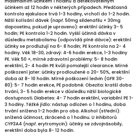
maximálním účinkem 1 hodinu a detekovatelným
účinkem až 12 hodin v některých případech. Předčasná
kontrola ejakulace trvá 1-3 hodiny, vrcholí do 1-2 hodin.
Nižší kolísání dávek (např. 50mg sildenafilu + 30mg
dapoxetinu, pokud je upraveno): erektilní účinky 3- 5
hodin; PE kontrola 1-2 hodin. Vyšší účinná dávka v
důsledku metabolismu (odpovídá plné dávce): erektilní
účinky se prodlužují na 6- 8 hodin; PE kontrola na 2- 4
hodiny. Věk 18-30, zdravý: 4-6 hodin erekce, 1-3 hodiny
PE. Věk 50 +, mírné zdravotní problémy: 5- 8 hodin
erektilní, 2- 4 hodin PE kvůli pomalejší clearance. Mírné
poškození jater: účinky prodloužené o 20- 50%, erektilní
doba až 8- 10 hodin. Mírné poškození ledvin (GFR 30-
80): 5- 7 hodin erekce, PE podobné. Obezita: kratší doba
trvání, 3- 5 hodin erekce v důsledku nižší biologické
dostupnosti. Diabetes: 4- 7 hodin erektilní, variabilní PE 1-
3 hodiny. Těžké jídlo: nástup odložen o 1 hodinu, doba
trvání snížena 1-2 hodin pro oba. Alkohol (střední):
snížená účinnost, zkrácená o 1 hodinu. U inhibitorů
CYP3A4 (např. erytromycin): účinky se zdvojnásobily,
erektilní doba byla 8- 12 hodin.