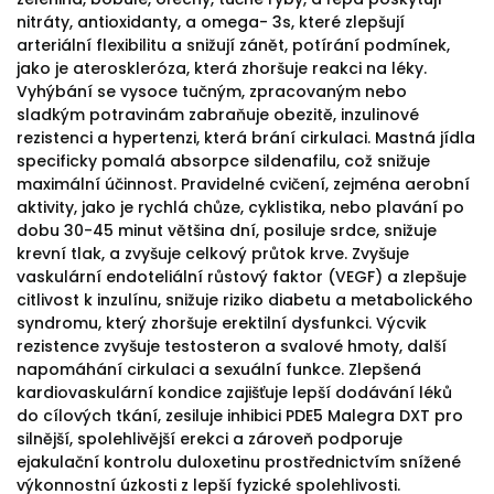
nitráty, antioxidanty, a omega- 3s, které zlepšují
arteriální flexibilitu a snižují zánět, potírání podmínek,
jako je ateroskleróza, která zhoršuje reakci na léky.
Vyhýbání se vysoce tučným, zpracovaným nebo
sladkým potravinám zabraňuje obezitě, inzulinové
rezistenci a hypertenzi, která brání cirkulaci. Mastná jídla
specificky pomalá absorpce sildenafilu, což snižuje
maximální účinnost. Pravidelné cvičení, zejména aerobní
aktivity, jako je rychlá chůze, cyklistika, nebo plavání po
dobu 30-45 minut většina dní, posiluje srdce, snižuje
krevní tlak, a zvyšuje celkový průtok krve. Zvyšuje
vaskulární endoteliální růstový faktor (VEGF) a zlepšuje
citlivost k inzulínu, snižuje riziko diabetu a metabolického
syndromu, který zhoršuje erektilní dysfunkci. Výcvik
rezistence zvyšuje testosteron a svalové hmoty, další
napomáhání cirkulaci a sexuální funkce. Zlepšená
kardiovaskulární kondice zajišťuje lepší dodávání léků
do cílových tkání, zesiluje inhibici PDE5 Malegra DXT pro
silnější, spolehlivější erekci a zároveň podporuje
ejakulační kontrolu duloxetinu prostřednictvím snížené
výkonnostní úzkosti z lepší fyzické spolehlivosti.