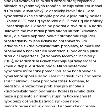
hladkou svalovou relaxaci a vazodilataci, zejména v
plicních a systémových tepnách, snižuje cévní rezistenci
a tím snižuje systolický i diastolický krevní tlak. Tato
hypotenzní akce se obvykle projevuje jako mírný pokles
- kolem 8- 10 mm Hg systolický a 5- 6 mm Hg diastolický
- prosakuje do 1-2 hodin po podání a trvá až 4- 6 hodin.
Duloxetin má minimální přímý vliv na snížení krevního
tlaku, ale může nepřímo ovlivnit autonomní regulaci
prostřednictvím jeho účinků na norepinefrin. Pro
jednotlivce s kardiovaskulárními problémy, to může být
prospěšné v konkrétních scénářích. U pacientů s plicní
arteriální hypertenzí (stav někdy léčených inhibitory
PDE5), vasodilatační účinek zmírňuje správný srdeční
kmen a zlepšuje srdeční výdej. Mírná systémová
hypotenze může také pomoci při léčbě kontrolované
hypertenze spolu s léčbou erektilní dysfunkcí, což může
snížit celkovou cévní pracovní zátěž. Nicméně, to
představuje významné problémy pro mnohé s
kardiovaskulárních podmínek. Pokles krevního tlaku
může u pacientů s nízkým vstupním tlakem zhoršit
hypotenzi, což vede k závrať, synkopě nebo
nedostatečné perfuzi orgánů. U ischemické choroby