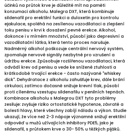
účinků na průtok krve je důležité mít na paměti
konzumaci alkoholu. Malegra DXT, která kombinuje
sildenafil pro erektilní funkci a duloxetin pro kontrolu
ejakulace, spoléhá na zesílenou vazodilataci a zlepšení
toku penisu v krvi k dosažení pevné erekce. Alkohol,
dokonce i v mírném množství, působí jako depresivní a
vazodilatační látka, která tento proces narušuje.
Nadměrný alkohol poškozuje centrální nervový systém,
zpomaluje nervové signály nezbytné pro vzrušení a
údržbu erekce. Způsobuje rozšířenou vazodilataci, která
odvádí krev od penisu a vede ke snížené ztuhlosti a
krátkodobě trvající erekce - často nazývané "whiskey
dick". Dehydratace z alkoholu zahušťuje krev, dále brání
cirkulaci, zatímco dočasně snižuje krevní tlak, působí
proti cílenému vzestupu sildenafilu v penilních tepnách.
Kombinace alkoholu s Malegrou DXT tyto problémy
zesiluje: zvyšuje riziko ortostatické hypotenze, závratě a
bolesti hlavy, které všechny zabíjí náladu a výkon. Studie
ukazují, že více než 2-3 nápoje významně snižují erektilní
odpověď u mužů užívajících inhibitory PDE5, jako je
sildenafil, s průtokem krve o 30- 50% u těžkých pijáků.