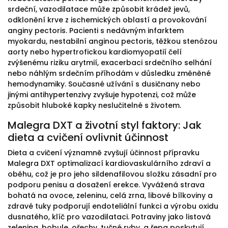
srdeční, vazodilatace může způsobit krádež jevů,
odklonění krve z ischemických oblastí a provokování
anginy pectoris. Pacienti s nedávným infarktem
myokardu, nestabilní anginou pectoris, těžkou stenózou
aorty nebo hypertrofickou kardiomyopatií čelí
zvýšenému riziku arytmií, exacerbaci srdečního selhání
nebo náhlým srdečním příhodám v důsledku změněné
hemodynamiky. Současné užívání s dusičnany nebo
jinými antihypertenzivy zvyšuje hypotenzi, což může
způsobit hluboké kapky neslučitelné s životem.
Malegra DXT a životní styl faktory: Jak
dieta a cvičení ovlivnit účinnost
Dieta a cvičení významně zvyšují účinnost přípravku
Malegra DXT optimalizací kardiovaskulárního zdraví a
oběhu, což je pro jeho sildenafilovou složku zásadní pro
podporu penisu a dosažení erekce. Vyvážená strava
bohatá na ovoce, zeleninu, celá zrna, libové bílkoviny a
zdravé tuky podporují endoteliální funkci a výrobu oxidu
dusnatého, klíč pro vazodilataci. Potraviny jako listová
zelenina, bobule, ořechy, tučné ryby, a řepa poskytují