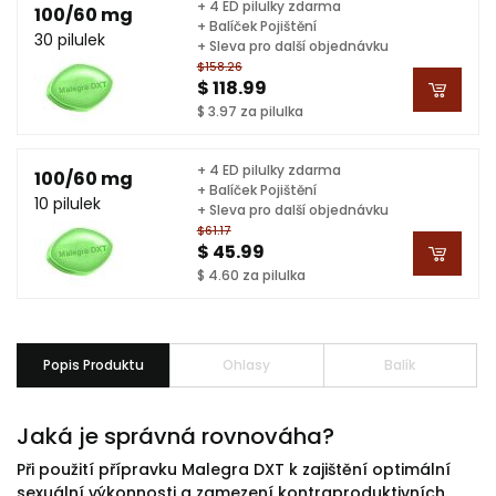
+ 4 ED pilulky zdarma
100/60 mg
+ Balíček Pojištění
30 pilulek
+ Sleva pro další objednávku
$158.26
$ 118.99
$ 3.97 za pilulka
+ 4 ED pilulky zdarma
100/60 mg
+ Balíček Pojištění
10 pilulek
+ Sleva pro další objednávku
$61.17
$ 45.99
$ 4.60 za pilulka
Popis Produktu
Ohlasy
Balík
Jaká je správná rovnováha?
Při použití přípravku Malegra DXT k zajištění optimální
sexuální výkonnosti a zamezení kontraproduktivních