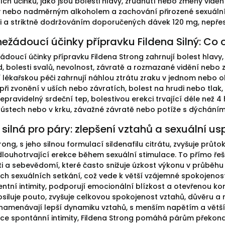
ch účinků, jako jsou bolesti hlavy, zrudnutí nebo změny vid
 nebo nadměrným alkoholem a zachování přirozené sexuáln
sti a striktně dodržováním doporučených dávek 120 mg, nepřes
ežádoucí účinky přípravku Fildena Silný: Co
ádoucí účinky přípravku Fildena Strong zahrnují bolest hlavy,
d, bolesti svalů, nevolnost, závratě a rozmazané vidění neb
í lékařskou péči zahrnují náhlou ztrátu zraku v jednom nebo o
při zvonění v uších nebo závratích, bolest na hrudi nebo tlak
pravidelný srdeční tep, bolestivou erekci trvající déle než 4
 ústech nebo v krku, závažné závratě nebo potíže s dýchání
 silná pro páry: zlepšení vztahů a sexuální us
trong, s jeho silnou formulací sildenafilu citrátu, zvyšuje p
 dlouhotrvající erekce během sexuální stimulace. To přímo řeš
i a sebevědomí, které často snižuje úzkost výkonu v průběhu 
ch sexuálních setkání, což vede k větší vzájemné spokojenosti 
entní intimity, podporují emocionální blízkost a otevřenou k
posiluje pouto, zvyšuje celkovou spokojenost vztahů, důvěru a 
namenávají lepší dynamiku vztahů, s menším napětím a větší sd
ce spontánní intimity, Fildena Strong pomáhá párům překonat 