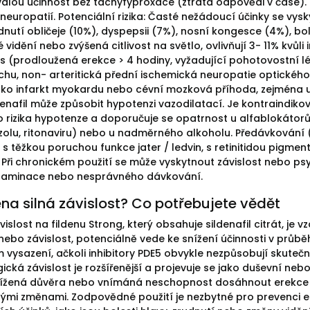
rvalou účinnost bez tachyfyproxace (ztráta odpovědi v čase).
neuropatií. Potenciální rizika: Časté nežádoucí účinky se vysky
dnutí obličeje (10%), dyspepsii (7%), nosní kongesce (4%), bole
vidění nebo zvýšená citlivost na světlo, ovlivňují 3- 11% kvůli in
s (prodloužená erekce > 4 hodiny, vyžadující pohotovostní léč
uchu, non- arteritická přední ischemická neuropatie optického
ako infarkt myokardu nebo cévní mozková příhoda, zejména 
enafil může způsobit hypotenzi vazodilatací. Je kontraindikov
 rizika hypotenze a doporučuje se opatrnost u alfablokátorů, 
olu, ritonaviru) nebo u nadměrného alkoholu. Předávkování 
 s těžkou poruchou funkce jater / ledvin, s retinitidou pig
 Při chronickém použití se může vyskytnout závislost nebo psy
ntaminace nebo nesprávného dávkování.
ena silná závislost? Co potřebujete vědět
vislost na fildenu Strong, který obsahuje sildenafil citrát, je 
 nebo závislost, potenciálně vede ke snížení účinnosti v prů
 vysazení, ačkoli inhibitory PDE5 obvykle nezpůsobují skuteč
cká závislost je rozšířenější a projevuje se jako duševní nebo 
nížená důvěra nebo vnímáná neschopnost dosáhnout erekce b
nými změnami. Zodpovědné použití je nezbytné pro prevenci esk