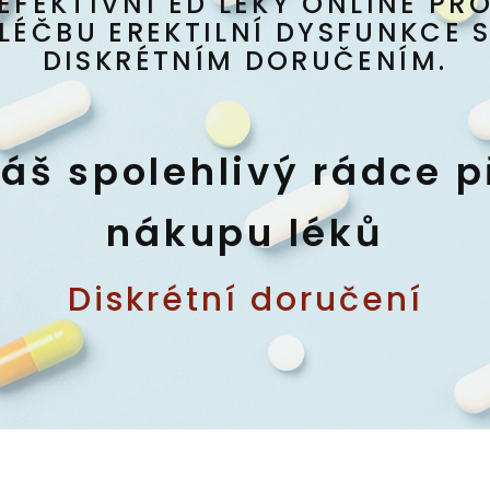
EFEKTIVNÍ ED LÉKY ONLINE PR
LÉČBU EREKTILNÍ DYSFUNKCE 
DISKRÉTNÍM DORUČENÍM.
áš spolehlivý rádce p
nákupu léků
Diskrétní doručení