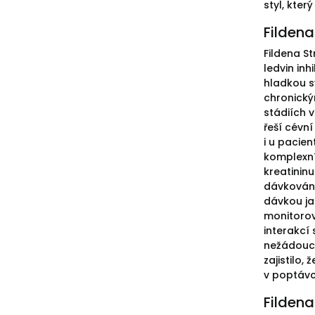
styl, kte
Fildena
Fildena St
ledvin in
hladkou s
chronický
stádiích 
řeší cévní
i u pacie
komplexní
kreatininu
dávkování 
dávkou jak
monitorov
interakcí
nežádoucí
zajistilo
v poptávc
Fildena