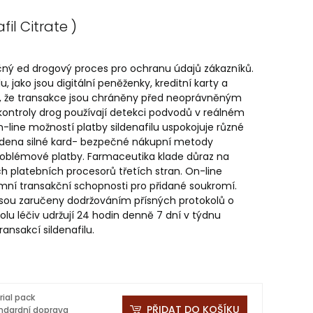
fil Citrate )
ečný ed drogový proces pro ochranu údajů zákazníků.
, jako jsou digitální peněženky, kreditní karty a
e, že transakce jsou chráněny před neoprávněným
ontroly drog používají detekci podvodů v reálném
on-line možností platby sildenafilu uspokojuje různé
ildena silné kard- bezpečné nákupní metody
zproblémové platby. Farmaceutika klade důraz na
 platebních procesorů třetích stran. On-line
ymní transakční schopnosti pro přidané soukromí.
 jsou zaručeny dodržováním přísných protokolů o
u léčiv udržují 24 hodin denně 7 dní v týdnu
ansakcí sildenafilu.
rial pack
PŘIDAT DO KOŠÍKU
ndardní doprava