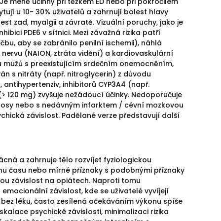
 Je méně účinný při těžkém ED nebo při pokročilém
tují u 10- 30% uživatelů a zahrnují bolest hlavy
st zad, myalgii a závratě. Vizuální poruchy, jako je
hibici PDE6 v sítnici. Mezi závažná rizika patří
bu, aby se zabránilo penilní ischemii), náhlá
 nervu (NAION, ztráta vidění) a kardiovaskulární
u mužů s preexistujícím srdečním onemocněním,
án s nitráty (např. nitroglycerin) z důvodu
antihypertenziv, inhibitorů CYP3A4 (např.
(> 120 mg) zvyšuje nežádoucí účinky. Nedoporučuje
mentosy nebo s nedávným infarktem / cévní mozkovou
chická závislost. Padělané verze představují další
vzácná a zahrnuje tělo rozvíjet fyziologickou
běhu času nebo mírné příznaky s podobnými příznaky
nou závislost na opiátech. Naproti tomu
emocionální závislost, kde se uživatelé vyvíjejí
ez léku, často zesílená očekáváním výkonu spíše
alace psychické závislosti, minimalizaci rizika