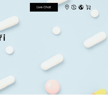
O
S
ři