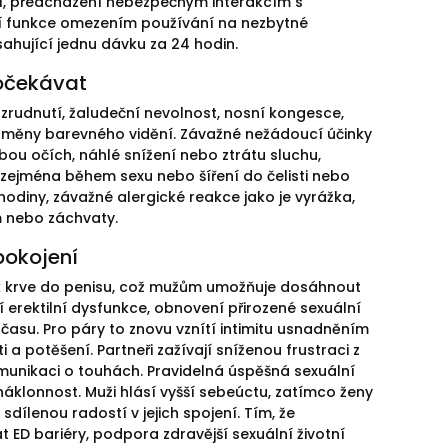
ění, předcházení nebezpečným interakcím s
í funkce omezením používání na nezbytné
ahující jednu dávku za 24 hodin.
 očekávat
 zrudnutí, žaludeční nevolnost, nosní kongesce,
o změny barevného vidění. Závažné nežádoucí účinky
bou očích, náhlé snížení nebo ztrátu sluchu,
, zejména během sexu nebo šíření do čelisti nebo
 hodiny, závažné alergické reakce jako je vyrážka,
m nebo záchvaty.
pokojení
růtok krve do penisu, což mužům umožňuje dosáhnout
í erektilní dysfunkce, obnovení přirozené sexuální
času. Pro páry to znovu vznítí intimitu usnadněním
a potěšení. Partneři zažívají sníženou frustraci z
omunikaci o touhách. Pravidelná úspěšná sexuální
náklonnost. Muži hlásí vyšší sebeúctu, zatímco ženy
ílenou radostí v jejich spojení. Tím, že
ED bariéry, podpora zdravější sexuální životní