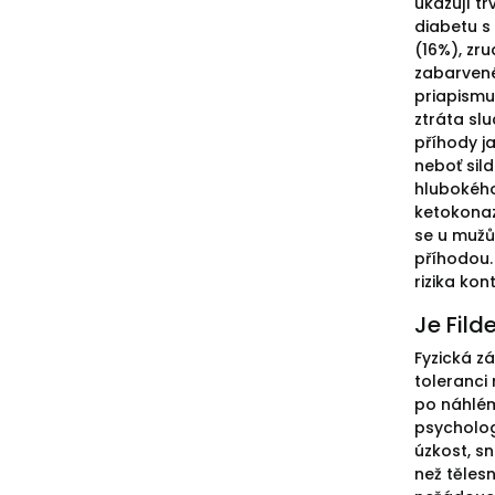
ukazují t
diabetu s 
(16%), zru
zabarvené 
priapismu
ztráta sl
příhody j
neboť sild
hlubokého
ketokonaz
se u mužů
příhodou.
rizika ko
Je Fild
Fyzická zá
toleranci
po náhlém
psychologi
úzkost, s
než těles