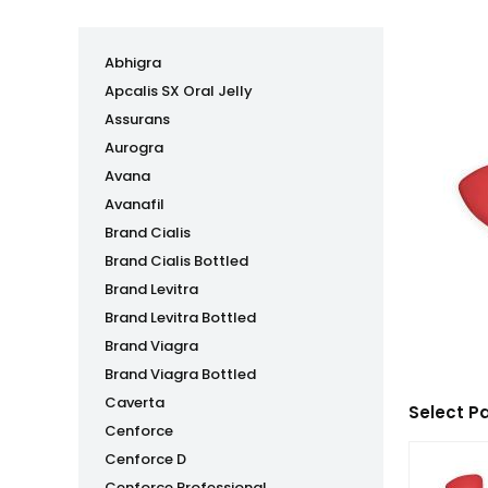
Abhigra
Apcalis SX Oral Jelly
Assurans
Aurogra
Avana
Avanafil
Brand Cialis
Brand Cialis Bottled
Brand Levitra
Brand Levitra Bottled
Brand Viagra
Brand Viagra Bottled
Caverta
Select P
Cenforce
Cenforce D
Cenforce Professional