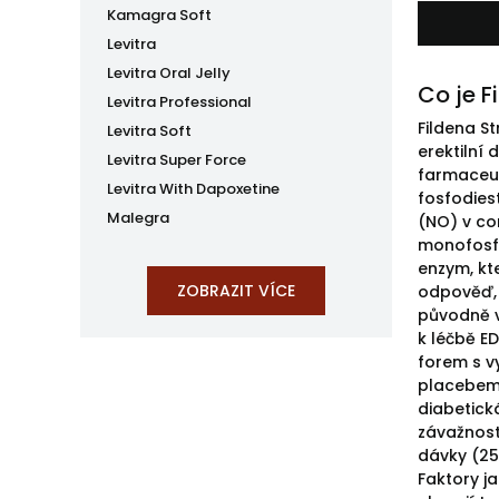
Kamagra Soft
Levitra
Levitra Oral Jelly
Co je 
Levitra Professional
Fildena St
Levitra Soft
erektilní
Levitra Super Force
farmaceuti
Levitra With Dapoxetine
fosfodies
Malegra
(NO) v co
monofosfá
enzym, kte
odpověď, 
původně vy
k léčbě ED
forem s v
placebem 
diabetick
závažnost
dávky (25
Faktory j