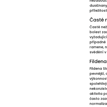
nežádoucí
dusičnany
příležito
Časté n
Časté než
bolest za
vyžadujíc
případně 
ramene, ne
svědění v
Fildena
Fildena S
pevnější,
výkonnost
spolehlivý
nekonzist
aktivita 
často zaz
normaliza