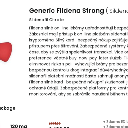
Generic Fildena Strong
( Sildena
Sildenafil Citrate
Fildena silné on-line lékárny upřednostňují bezp
Zákazníci mají přístup k on-line platbám sildenafilu
kryptoměna. Silný kard- bezpečný nákup zajišťuj
přístupem přes šifrování. Zabezpečené systémy k
čase, aby se zvýšila spolehlivost transakcí. Více 
preference, včetně buy-now-pay-later služeb. F
eliminovat rizika s pci- vyhovující brány pro be
bezpečnou kontrolu drog integrací důvěryhodných
sildenafil platební možnosti často zahrnují anon
Fildena silné kard- bezpečné nákupní zkušenosti
ochraně údajů. Zabezpečené platformy pro kontrol
monitorování, aby se zabránilo narušení během tr
ackage
+ Zdarma ED t
$661.00
120 mg
+ Zdarma sta