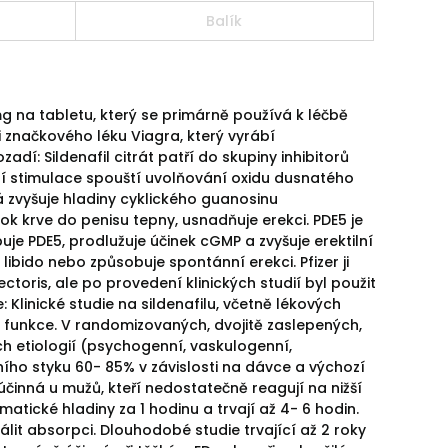
Balík
0 mg na tabletu, který se primárně používá k léčbě
 značkového léku Viagra, který vyrábí
dí: Sildenafil citrát patří do skupiny inhibitorů
ní stimulace spouští uvolňování oxidu dusnatého
 zvyšuje hladiny cyklického guanosinu
k krve do penisu tepny, usnadňuje erekci. PDE5 je
buje PDE5, prodlužuje účinek cGMP a zvyšuje erektilní
ibido nebo způsobuje spontánní erekci. Pfizer ji
ectoris, ale po provedení klinických studií byl použit
: Klinické studie na sildenafilu, včetně lékových
 funkce. V randomizovaných, dvojitě zaslepených,
h etiologií (psychogenní, vaskulogenní,
ního styku 60- 85% v závislosti na dávce a výchozí
činná u mužů, kteří nedostatečně reagují na nižší
tické hladiny za 1 hodinu a trvají až 4- 6 hodin.
it absorpci. Dlouhodobé studie trvající až 2 roky