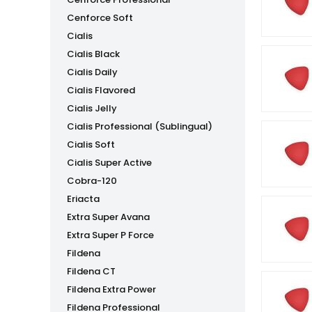
Cenforce Soft
Cialis
Cialis Black
Cialis Daily
Cialis Flavored
Cialis Jelly
Cialis Professional (Sublingual)
Cialis Soft
Cialis Super Active
Cobra-120
Eriacta
Extra Super Avana
Extra Super P Force
Fildena
Fildena CT
Fildena Extra Power
Fildena Professional