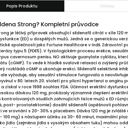
Popis Produktu
Ohlasy
Fildena Strong? Kompletní průvodce
rong je léčivý přípravek obsahující sildenafil citrát v síle 12
 dysfunkce (ED) u dospělých mužů. Jedná se o generickou verzi
cké společnosti jako Fortune Healthcare v Indii. Zdravotní poza
terázy typu 5 (PDE5). V fyziologickém procesu erekce, sexuál
rpus cavernosum penisu. NO aktivuje guanylate cyklázu, která
tu (cGMP). To vede k hladké svalové relaxaci a zvýšený průto
rý rozkládá cGMP a ukončuje erekci. Sildenafil selektivně inhi
ale vyžaduje, aby sexuální stimulace fungovala a neovlivňuje l
vinul v 80. letech 20. století pro plicní hypertenzi a anginu p
 a získal v roce 1998 souhlas FDA. Účinnost erektilní dysfunkce
ysokou dávkou 120 mg, prokázaly významné zlepšení erektilní
kontrolovaných studiích zahrnujících tisíce mužů s ED různýc
á, post- prostatektomie) dosáhl sildenafil úspěšnosti pohlav
i ve srovnání s 20- 30% s placebem. Dávka 120 mg je zvláště ú
- 100 mg) s nástupem účinku za 30- 60 minut, maximální plazma
ako jídlo (zejména jídla s vysokým obsahem tuku) mohou oddál