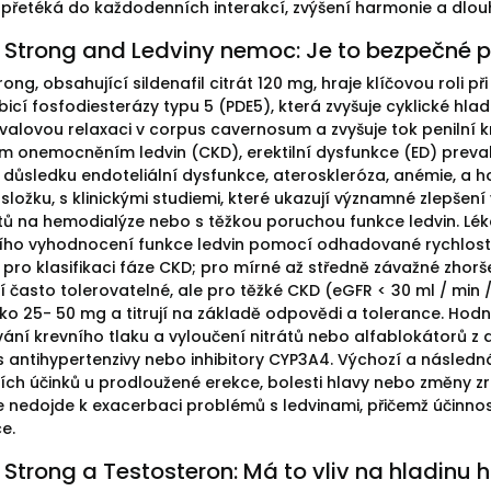
rý přetéká do každodenních interakcí, zvýšení harmonie a dlou
 Strong and Ledviny nemoc: Je to bezpečné 
rong, obsahující sildenafil citrát 120 mg, hraje klíčovou roli
hibicí fosfodiesterázy typu 5 (PDE5), která zvyšuje cyklické 
valovou relaxaci v corpus cavernosum a zvyšuje tok penilní kr
m onemocněním ledvin (CKD), erektilní dysfunkce (ED) preval
v důsledku endoteliální dysfunkce, ateroskleróza, anémie, a 
 složku, s klinickými studiemi, které ukazují významné zlepšení
ntů na hemodialýze nebo s těžkou poruchou funkce ledvin. Léka
ho vyhodnocení funkce ledvin pomocí odhadované rychlosti 
 pro klasifikaci fáze CKD; pro mírné až středně závažné zhorše
často tolerovatelné, ale pro těžké CKD (eGFR < 30 ml / min / 1
o 25- 50 mg a titrují na základě odpovědi a tolerance. Hodnoc
ání krevního tlaku a vyloučení nitrátů nebo alfablokátorů z 
 s antihypertenzivy nebo inhibitory CYP3A4. Výchozí a následn
ch účinků u prodloužené erekce, bolesti hlavy nebo změny zra
, že nedojde k exacerbaci problémů s ledvinami, přičemž účin
e.
 Strong a Testosteron: Má to vliv na hladinu