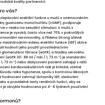
hodobé kvality partnerství.
pro vás?
 při zlepšování erektilní funkce u mužů s onemocněním
hladiny guanosinu monofosfátu (cGMP), podporuje
ve v reakci na sexuální stimulaci. U mužů s
ence je vysoká, často více než 70% v pokročilých
hormonální nerovnováhy, a Fildena Strong účinně
 v mezinárodním indexu erektilní funkce (IIEF) skóre
ři hodnotí jeho použití prostřednictvím
glomerulární filtrace (eGFR) a hladiny sérového
ní (eGFR 30- 89 ml / min / 1, 73 m ²) je standardní
, 73 m ²) nebo dialyzovaní pacienti zahajují s nižší
ení kardiovaskulárních rizik je kritické, včetně
důvodu rizika hypotenze, spolu s kontrolou lékových
á hodnocení zahrnují dotazníky IIEF, sledování
ku a pravidelné testy renálních funkcí, aby se
nost je obvykle hodnocena po 4- 8 týdnech používání
 hormonů?