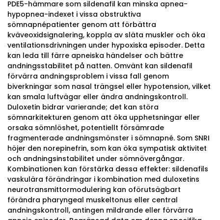
PDE5-hämmare som sildenafil kan minska apnea-
hypopnea-indexet i vissa obstruktiva
sömnapnépatienter genom att förbättra
kväveoxidsignalering, koppla av släta muskler och öka
ventilationsdrivningen under hypoxiska episoder. Detta
kan leda till färre apneiska händelser och bättre
andningsstabilitet på natten. Omvänt kan sildenafil
förvärra andningsproblem i vissa fall genom
biverkningar som nasal trängsel eller hypotension, vilket
kan smala luftvägar eller ändra andningskontroll.
Duloxetin bidrar varierande; det kan störa
sömnarkitekturen genom att öka upphetsningar eller
orsaka sömnlöshet, potentiellt försämrade
fragmenterade andningsmönster i sömnapné. Som SNRI
höjer den norepinefrin, som kan öka sympatisk aktivitet
och andningsinstabilitet under sömnövergångar.
Kombinationen kan förstärka dessa effekter: sildenafils
vaskulära förändringar i kombination med duloxetins
neurotransmittormodulering kan oförutsägbart
förändra pharyngeal muskeltonus eller central
andningskontroll, antingen mildrande eller förvärra