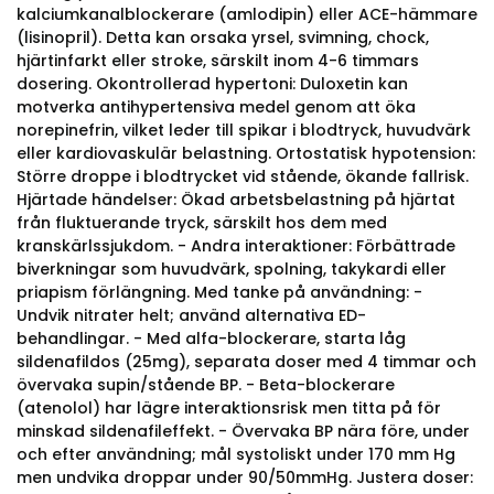
kalciumkanalblockerare (amlodipin) eller ACE-hämmare
(lisinopril). Detta kan orsaka yrsel, svimning, chock,
hjärtinfarkt eller stroke, särskilt inom 4-6 timmars
dosering. Okontrollerad hypertoni: Duloxetin kan
motverka antihypertensiva medel genom att öka
norepinefrin, vilket leder till spikar i blodtryck, huvudvärk
eller kardiovaskulär belastning. Ortostatisk hypotension:
Större droppe i blodtrycket vid stående, ökande fallrisk.
Hjärtade händelser: Ökad arbetsbelastning på hjärtat
från fluktuerande tryck, särskilt hos dem med
kranskärlssjukdom. - Andra interaktioner: Förbättrade
biverkningar som huvudvärk, spolning, takykardi eller
priapism förlängning. Med tanke på användning: -
Undvik nitrater helt; använd alternativa ED-
behandlingar. - Med alfa-blockerare, starta låg
sildenafildos (25mg), separata doser med 4 timmar och
övervaka supin/stående BP. - Beta-blockerare
(atenolol) har lägre interaktionsrisk men titta på för
minskad sildenafileffekt. - Övervaka BP nära före, under
och efter användning; mål systoliskt under 170 mm Hg
men undvika droppar under 90/50mmHg. Justera doser: