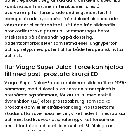
apneic episoder. Begränsad data om denna specifika
kombination finns, men interaktioner föreslår
övervakning för förändrade andningsmönster, till
exempel ökade hypopnéer från duloxetininducerade
väckningar eller förbättrat luftflöde från sildenafils
bronkodilatoriska potential. Sammantaget beror
effekterna på sömnandning på dosering,
patientkomorbiditeter som fetma eller lunghypertoni
och apnétyp, med potential för både terapeutisk nytta
och risk.
Hur Viagra Super Dulox-Force kan hjälpa
till med post-prostata kirurgi ED
Viagra Super Dulox-Force kombinerar sildenafil, en PDE5-
hämmare, med duloxetin, en serotonin-norepinefrin
återhämtningshämmare, för att ta itu med erektil
dysfunktion (ED) efter prostatakirurgi som radikal
prostatektomi eller strålbehandling. Prostatektomi
skadar ofta kavernösa nerver, vilket leder till neuropraxi
och minskad kväveoxidsignalering, vilket försämrar
penisblodflöde och erektionskvalitet. Strålning kan