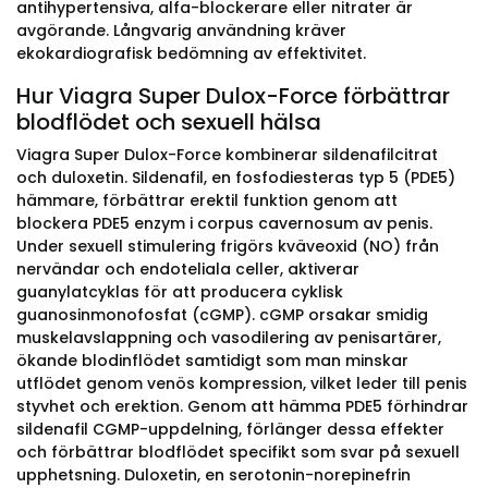
antihypertensiva, alfa-blockerare eller nitrater är
avgörande. Långvarig användning kräver
ekokardiografisk bedömning av effektivitet.
Hur Viagra Super Dulox-Force förbättrar
blodflödet och sexuell hälsa
Viagra Super Dulox-Force kombinerar sildenafilcitrat
och duloxetin. Sildenafil, en fosfodiesteras typ 5 (PDE5)
hämmare, förbättrar erektil funktion genom att
blockera PDE5 enzym i corpus cavernosum av penis.
Under sexuell stimulering frigörs kväveoxid (NO) från
nervändar och endoteliala celler, aktiverar
guanylatcyklas för att producera cyklisk
guanosinmonofosfat (cGMP). cGMP orsakar smidig
muskelavslappning och vasodilering av penisartärer,
ökande blodinflödet samtidigt som man minskar
utflödet genom venös kompression, vilket leder till penis
styvhet och erektion. Genom att hämma PDE5 förhindrar
sildenafil CGMP-uppdelning, förlänger dessa effekter
och förbättrar blodflödet specifikt som svar på sexuell
upphetsning. Duloxetin, en serotonin-norepinefrin