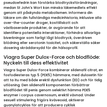
pseudoefedrin kan förstärka blodtrycksförändringar,
medan St John's Wort kan minska läkemedlets effekt
genom att påskynda metabolismen. Informera din
läkare om din fullständiga medicinhistoria, inklusive alla
over-the-counter droger, kosttillskott och
växtbaserade produkter, är avgörande för att
identifiera potentiella interaktioner, förhindra allvarliga
biverkningar som farligt lågt blodtryck, överdriven
blödning eller serotonin toxicitet, och säkerställa säker
dosering skräddarsydd för din hälsoprofil.
Viagra Super Dulox-Force och blodflöde:
Nyckeln till dess effektivitet
Viagra Super Dulox-Force kombinerar sildenafil citrat, en
fosfodiesteras typ 5 (PDE5) hämmare, med duloxetin för
att ta itu med både erektil dysfunktion (ED) och för tidig
utlösning. Den sildenafil komponenten förbättrar
blodflödet till penis genom selektivt hämma PDE5
enzymer i corpus cavernosum, erektil vävnad. Under
sexuell stimulering frigörs kväveoxid, aktiverar
guanylatcyklas för att producera cyklisk