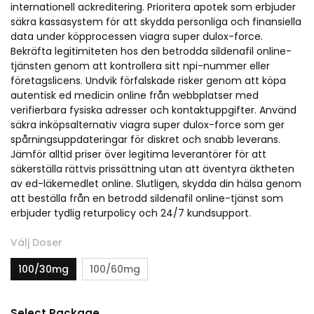
internationell ackreditering. Prioritera apotek som erbjuder
säkra kassasystem för att skydda personliga och finansiella
data under köpprocessen viagra super dulox-force.
Bekräfta legitimiteten hos den betrodda sildenafil online-
tjänsten genom att kontrollera sitt npi-nummer eller
företagslicens. Undvik förfalskade risker genom att köpa
autentisk ed medicin online från webbplatser med
verifierbara fysiska adresser och kontaktuppgifter. Använd
säkra inköpsalternativ viagra super dulox-force som ger
spårningsuppdateringar för diskret och snabb leverans.
Jämför alltid priser över legitima leverantörer för att
säkerställa rättvis prissättning utan att äventyra äktheten
av ed-läkemedlet online. Slutligen, skydda din hälsa genom
att beställa från en betrodd sildenafil online-tjänst som
erbjuder tydlig returpolicy och 24/7 kundsupport.
Välj Doser
100/30mg
100/60mg
Select Package