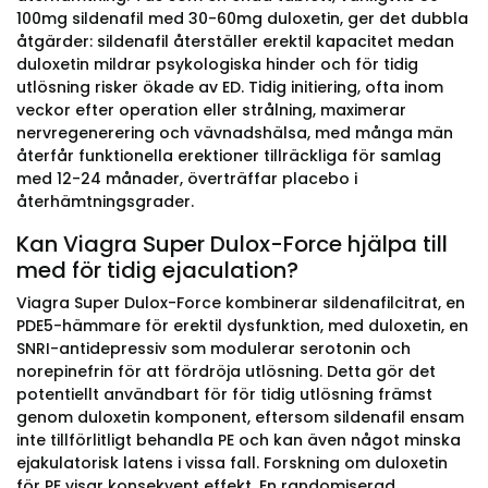
100mg sildenafil med 30-60mg duloxetin, ger det dubbla
åtgärder: sildenafil återställer erektil kapacitet medan
duloxetin mildrar psykologiska hinder och för tidig
utlösning risker ökade av ED. Tidig initiering, ofta inom
veckor efter operation eller strålning, maximerar
nervregenerering och vävnadshälsa, med många män
återfår funktionella erektioner tillräckliga för samlag
med 12-24 månader, överträffar placebo i
återhämtningsgrader.
Kan Viagra Super Dulox-Force hjälpa till
med för tidig ejaculation?
Viagra Super Dulox-Force kombinerar sildenafilcitrat, en
PDE5-hämmare för erektil dysfunktion, med duloxetin, en
SNRI-antidepressiv som modulerar serotonin och
norepinefrin för att fördröja utlösning. Detta gör det
potentiellt användbart för för tidig utlösning främst
genom duloxetin komponent, eftersom sildenafil ensam
inte tillförlitligt behandla PE och kan även något minska
ejakulatorisk latens i vissa fall. Forskning om duloxetin
för PE visar konsekvent effekt. En randomiserad