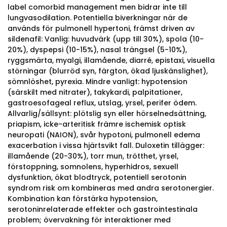
label comorbid management men bidrar inte till
lungvasodilation. Potentiella biverkningar när de
används för pulmonell hypertoni, främst driven av
sildenafil: Vanlig: huvudvärk (upp till 30%), spola (10-
20%), dyspepsi (10-15%), nasal trängsel (5-10%),
ryggsmärta, myalgi, illamående, diarré, epistaxi, visuella
störningar (blurröd syn, färgton, ökad ljuskänslighet),
sömnlöshet, pyrexia. Mindre vanligt: hypotension
(särskilt med nitrater), takykardi, palpitationer,
gastroesofageal reflux, utslag, yrsel, perifer ödem.
Allvarlig/sällsynt: plötslig syn eller hörselnedsättning,
priapism, icke-arteritisk främre ischemisk optisk
neuropati (NAION), svår hypotoni, pulmonell edema
exacerbation i vissa hjärtsvikt fall. Duloxetin tillägger:
illamående (20-30%), torr mun, trötthet, yrsel,
förstoppning, somnolens, hyperhidros, sexuell
dysfunktion, ökat blodtryck, potentiell serotonin
syndrom risk om kombineras med andra serotonergier.
Kombination kan förstärka hypotension,
serotoninrelaterade effekter och gastrointestinala
problem; övervakning för interaktioner med