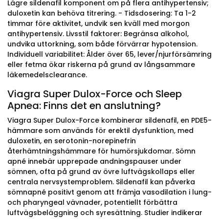
Lägre sildenafil komponent om på flera antihypertensiv;
duloxetin kan behöva titrering. - Tidsdosering: Ta 1-2
timmar före aktivitet, undvik sen kväll med morgon
antihypertensiv. Livsstil faktorer: Begränsa alkohol,
undvika uttorkning, som både förvärrar hypotension.
Individuell variabilitet: Ålder över 65, lever/njurförsämring
eller fetma ökar riskerna på grund av långsammare
läkemedelsclearance.
Viagra Super Dulox-Force och Sleep
Apnea: Finns det en anslutning?
Viagra Super Dulox-Force kombinerar sildenafil, en PDE5-
hämmare som används för erektil dysfunktion, med
duloxetin, en serotonin-norepinefrin
återhämtningshämmare för humörsjukdomar. Sömn
apné innebär upprepade andningspauser under
sömnen, ofta på grund av övre luftvägskollaps eller
centrala nervsystemproblem. Sildenafil kan påverka
sömnapné positivt genom att främja vasodilation i lung-
och pharyngeal vävnader, potentiellt förbättra
luftvägsbeläggning och syresättning. Studier indikerar