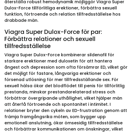
återställa robust hemodynamik möjliggör Viagra Super
Dulox-Force tillförlitliga erektioner, förbättra sexuell
funktion, förtroende och relation tillfredsställelse hos
drabbade män.
Viagra Super Dulox-Force för par:
Förbättra relationer och sexuell
tillfredsställelse
Viagra Super Dulox-Force kombinerar sildenafil för
starkare erektioner med duloxetin för att hantera
ångest och depression som ofta försämrar ED, vilket gör
det möjligt för fastare, långvariga erektioner och
försenad utlösning för mer tillfredsställande sex. För
sexuell hälsa ökar det blodflödet till penis för tillförlitlig
prestanda, minskar prestandarelaterad stress och
förbättrar övergripande uthållighet, vilket hjälper män
att återfå förtroende och spontanitet i intimitet. I
relationer bryter den cykeln av ED-frustration genom att
främja framgångsrika möten, som bygger upp
emotionell anslutning, ökar ömsesidig tillfredsställelse
och förbättrar kommunikationen om önskningar, vilket