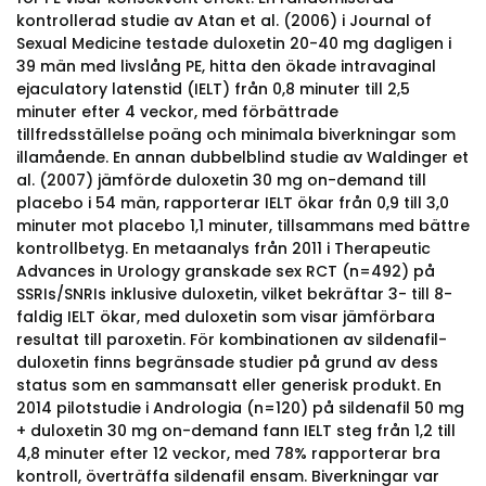
kontrollerad studie av Atan et al. (2006) i Journal of
Sexual Medicine testade duloxetin 20-40 mg dagligen i
39 män med livslång PE, hitta den ökade intravaginal
ejaculatory latenstid (IELT) från 0,8 minuter till 2,5
minuter efter 4 veckor, med förbättrade
tillfredsställelse poäng och minimala biverkningar som
illamående. En annan dubbelblind studie av Waldinger et
al. (2007) jämförde duloxetin 30 mg on-demand till
placebo i 54 män, rapporterar IELT ökar från 0,9 till 3,0
minuter mot placebo 1,1 minuter, tillsammans med bättre
kontrollbetyg. En metaanalys från 2011 i Therapeutic
Advances in Urology granskade sex RCT (n=492) på
SSRIs/SNRIs inklusive duloxetin, vilket bekräftar 3- till 8-
faldig IELT ökar, med duloxetin som visar jämförbara
resultat till paroxetin. För kombinationen av sildenafil-
duloxetin finns begränsade studier på grund av dess
status som en sammansatt eller generisk produkt. En
2014 pilotstudie i Andrologia (n=120) på sildenafil 50 mg
+ duloxetin 30 mg on-demand fann IELT steg från 1,2 till
4,8 minuter efter 12 veckor, med 78% rapporterar bra
kontroll, överträffa sildenafil ensam. Biverkningar var