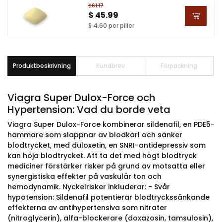
$61.17
$ 45.99
$ 4.60 per piller
Produktbeskrivning
Kundbrev
Förpackning
Viagra Super Dulox-Force och
Hypertension: Vad du borde veta
Viagra Super Dulox-Force kombinerar sildenafil, en PDE5-
hämmare som slappnar av blodkärl och sänker
blodtrycket, med duloxetin, en SNRI-antidepressiv som
kan höja blodtrycket. Att ta det med högt blodtryck
mediciner förstärker risker på grund av motsatta eller
synergistiska effekter på vaskulär ton och
hemodynamik. Nyckelrisker inkluderar: - Svår
hypotension: Sildenafil potentierar blodtryckssänkande
effekterna av antihypertensiva som nitrater
(nitroglycerin), alfa-blockerare (doxazosin, tamsulosin),