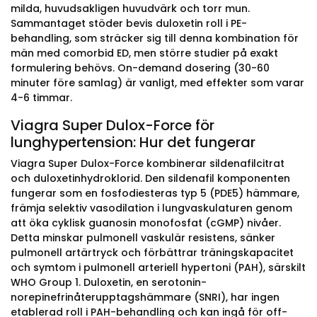
milda, huvudsakligen huvudvärk och torr mun.
Sammantaget stöder bevis duloxetin roll i PE-
behandling, som sträcker sig till denna kombination för
män med comorbid ED, men större studier på exakt
formulering behövs. On-demand dosering (30-60
minuter före samlag) är vanligt, med effekter som varar
4-6 timmar.
Viagra Super Dulox-Force för
lunghypertension: Hur det fungerar
Viagra Super Dulox-Force kombinerar sildenafilcitrat
och duloxetinhydroklorid. Den sildenafil komponenten
fungerar som en fosfodiesteras typ 5 (PDE5) hämmare,
främja selektiv vasodilation i lungvaskulaturen genom
att öka cyklisk guanosin monofosfat (cGMP) nivåer.
Detta minskar pulmonell vaskulär resistens, sänker
pulmonell artärtryck och förbättrar träningskapacitet
och symtom i pulmonell arteriell hypertoni (PAH), särskilt
WHO Group 1. Duloxetin, en serotonin-
norepinefrinåterupptagshämmare (SNRI), har ingen
etablerad roll i PAH-behandling och kan ingå för off-