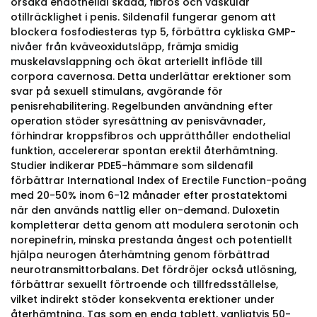
orsaka endothelial skada, fibros och vaskulär
otillräcklighet i penis. Sildenafil fungerar genom att
blockera fosfodiesteras typ 5, förbättra cykliska GMP-
nivåer från kväveoxidutsläpp, främja smidig
muskelavslappning och ökat arteriellt inflöde till
corpora cavernosa. Detta underlättar erektioner som
svar på sexuell stimulans, avgörande för
penisrehabilitering. Regelbunden användning efter
operation stöder syresättning av penisvävnader,
förhindrar kroppsfibros och upprätthåller endothelial
funktion, accelererar spontan erektil återhämtning.
Studier indikerar PDE5-hämmare som sildenafil
förbättrar International Index of Erectile Function-poäng
med 20-50% inom 6-12 månader efter prostatektomi
när den används nattlig eller on-demand. Duloxetin
kompletterar detta genom att modulera serotonin och
norepinefrin, minska prestanda ångest och potentiellt
hjälpa neurogen återhämtning genom förbättrad
neurotransmittorbalans. Det fördröjer också utlösning,
förbättrar sexuellt förtroende och tillfredsställelse,
vilket indirekt stöder konsekventa erektioner under
återhämtning. Tas som en enda tablett, vanligtvis 50-