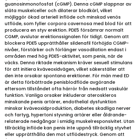
guanosinmonofosfat (cGMP). Denna cGMP slappnar av
släta muskelceller och dilaterar blodkärl, vilket
möjliggör ökad arteriell inflöde och minskad venös
utflöde, som fyller corpora cavernosa med blod för att
producera en styv erektion. PDE5 försämrar normalt
CGMP, avslutar erektionssignalen för tidigt. Genom att
blockera PDE5 upprätthåller sildenafil förhöjda CGMP-
nivåer, förstärker och förlänger vasodilation endast i
områden med hög PDE5-aktivitet, som penis, när de
väcks. Denna riktade mekanism kräver sexuell stimulans
för att initiera kväveoxidvägen, vilket säkerställer att
den inte orsakar spontana erektioner. För män med ED
är detta förbättrade penisblodflöde avgörande
eftersom tillståndet ofta härrör från nedsatt vaskulär
funktion. Vanliga orsaker inkluderar ateroskleros
minskande penis artärer, endothelial dysfunktion
minskar kväveoxidproduktion, diabetes skadliga nerver
och fartyg, hypertoni styvning artärer eller åldrande-
relaterade nedgångar i smidig muskelresponsivitet. Utan
tillräcklig inflöde kan penis inte uppnå tillräcklig styvhet
eller upprätthålla den mot utflödestryck. Genom att