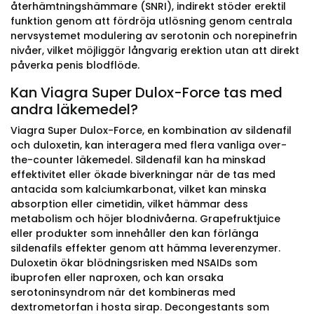
återhämtningshämmare (SNRI), indirekt stöder erektil
funktion genom att fördröja utlösning genom centrala
nervsystemet modulering av serotonin och norepinefrin
nivåer, vilket möjliggör långvarig erektion utan att direkt
påverka penis blodflöde.
Kan Viagra Super Dulox-Force tas med
andra läkemedel?
Viagra Super Dulox-Force, en kombination av sildenafil
och duloxetin, kan interagera med flera vanliga over-
the-counter läkemedel. Sildenafil kan ha minskad
effektivitet eller ökade biverkningar när de tas med
antacida som kalciumkarbonat, vilket kan minska
absorption eller cimetidin, vilket hämmar dess
metabolism och höjer blodnivåerna. Grapefruktjuice
eller produkter som innehåller den kan förlänga
sildenafils effekter genom att hämma leverenzymer.
Duloxetin ökar blödningsrisken med NSAIDs som
ibuprofen eller naproxen, och kan orsaka
serotoninsyndrom när det kombineras med
dextrometorfan i hosta sirap. Decongestants som