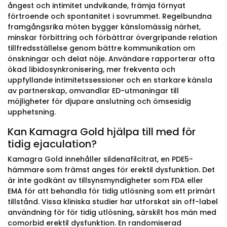
ångest och intimitet undvikande, främja förnyat
förtroende och spontanitet i sovrummet. Regelbundna
framgångsrika möten bygger känslomässig närhet,
minskar förbittring och förbättrar övergripande relation
tillfredsställelse genom bättre kommunikation om
önskningar och delat nöje. Användare rapporterar ofta
ökad libidosynkronisering, mer frekventa och
uppfyllande intimitetssessioner och en starkare känsla
av partnerskap, omvandlar ED-utmaningar till
möjligheter för djupare anslutning och ömsesidig
upphetsning.
Kan Kamagra Gold hjälpa till med för
tidig ejaculation?
Kamagra Gold innehåller sildenafilcitrat, en PDE5-
hämmare som främst anges för erektil dysfunktion. Det
är inte godkänt av tillsynsmyndigheter som FDA eller
EMA för att behandla för tidig utlösning som ett primärt
tillstånd. Vissa kliniska studier har utforskat sin off-label
användning för för tidig utlösning, särskilt hos män med
comorbid erektil dysfunktion. En randomiserad