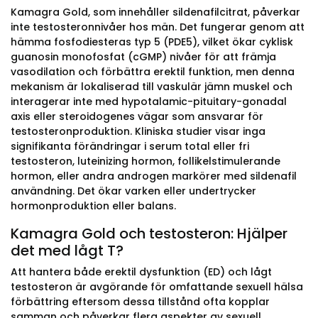
Kamagra Gold, som innehåller sildenafilcitrat, påverkar
inte testosteronnivåer hos män. Det fungerar genom att
hämma fosfodiesteras typ 5 (PDE5), vilket ökar cyklisk
guanosin monofosfat (cGMP) nivåer för att främja
vasodilation och förbättra erektil funktion, men denna
mekanism är lokaliserad till vaskulär jämn muskel och
interagerar inte med hypotalamic-pituitary-gonadal
axis eller steroidogenes vägar som ansvarar för
testosteronproduktion. Kliniska studier visar inga
signifikanta förändringar i serum total eller fri
testosteron, luteinizing hormon, follikelstimulerande
hormon, eller andra androgen markörer med sildenafil
användning. Det ökar varken eller undertrycker
hormonproduktion eller balans.
Kamagra Gold och testosteron: Hjälper
det med lågt T?
Att hantera både erektil dysfunktion (ED) och lågt
testosteron är avgörande för omfattande sexuell hälsa
förbättring eftersom dessa tillstånd ofta kopplar
samman och påverkar flera aspekter av sexuell