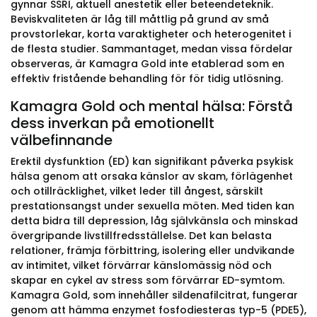
gynnar SSRI, aktuell anestetik eller beteendeteknik.
Beviskvaliteten är låg till måttlig på grund av små
provstorlekar, korta varaktigheter och heterogenitet i
de flesta studier. Sammantaget, medan vissa fördelar
observeras, är Kamagra Gold inte etablerad som en
effektiv fristående behandling för för tidig utlösning.
Kamagra Gold och mental hälsa: Förstå
dess inverkan på emotionellt
välbefinnande
Erektil dysfunktion (ED) kan signifikant påverka psykisk
hälsa genom att orsaka känslor av skam, förlägenhet
och otillräcklighet, vilket leder till ångest, särskilt
prestationsangst under sexuella möten. Med tiden kan
detta bidra till depression, låg självkänsla och minskad
övergripande livstillfredsställelse. Det kan belasta
relationer, främja förbittring, isolering eller undvikande
av intimitet, vilket förvärrar känslomässig nöd och
skapar en cykel av stress som förvärrar ED-symtom.
Kamagra Gold, som innehåller sildenafilcitrat, fungerar
genom att hämma enzymet fosfodiesteras typ-5 (PDE5),