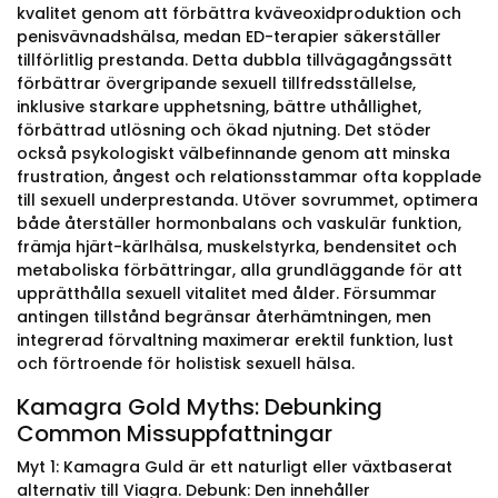
kvalitet genom att förbättra kväveoxidproduktion och
penisvävnadshälsa, medan ED-terapier säkerställer
tillförlitlig prestanda. Detta dubbla tillvägagångssätt
förbättrar övergripande sexuell tillfredsställelse,
inklusive starkare upphetsning, bättre uthållighet,
förbättrad utlösning och ökad njutning. Det stöder
också psykologiskt välbefinnande genom att minska
frustration, ångest och relationsstammar ofta kopplade
till sexuell underprestanda. Utöver sovrummet, optimera
både återställer hormonbalans och vaskulär funktion,
främja hjärt-kärlhälsa, muskelstyrka, bendensitet och
metaboliska förbättringar, alla grundläggande för att
upprätthålla sexuell vitalitet med ålder. Försummar
antingen tillstånd begränsar återhämtningen, men
integrerad förvaltning maximerar erektil funktion, lust
och förtroende för holistisk sexuell hälsa.
Kamagra Gold Myths: Debunking
Common Missuppfattningar
Myt 1: Kamagra Guld är ett naturligt eller växtbaserat
alternativ till Viagra. Debunk: Den innehåller