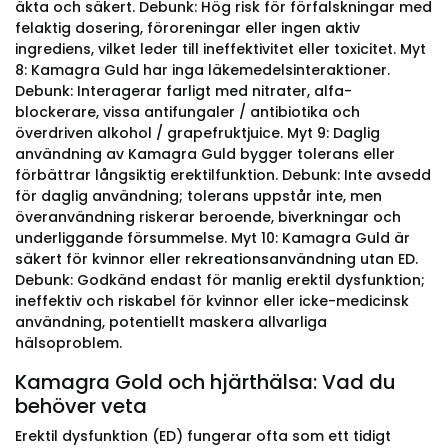
äkta och säkert. Debunk: Hög risk för förfalskningar med
felaktig dosering, föroreningar eller ingen aktiv
ingrediens, vilket leder till ineffektivitet eller toxicitet. Myt
8: Kamagra Guld har inga läkemedelsinteraktioner.
Debunk: Interagerar farligt med nitrater, alfa-
blockerare, vissa antifungaler / antibiotika och
överdriven alkohol / grapefruktjuice. Myt 9: Daglig
användning av Kamagra Guld bygger tolerans eller
förbättrar långsiktig erektilfunktion. Debunk: Inte avsedd
för daglig användning; tolerans uppstår inte, men
överanvändning riskerar beroende, biverkningar och
underliggande försummelse. Myt 10: Kamagra Guld är
säkert för kvinnor eller rekreationsanvändning utan ED.
Debunk: Godkänd endast för manlig erektil dysfunktion;
ineffektiv och riskabel för kvinnor eller icke-medicinsk
användning, potentiellt maskera allvarliga
hälsoproblem.
Kamagra Gold och hjärthälsa: Vad du
behöver veta
Erektil dysfunktion (ED) fungerar ofta som ett tidigt