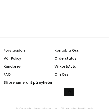
Förstasidan
Kontakta Oss
Vår Policy
Orderstatus
Kundbrev
Villkor&Avtal
FAQ
Om Oss
Bli prenumerant på nyheter
© Copyright
pleasuretablets.com.
Alla rättighet berättigade