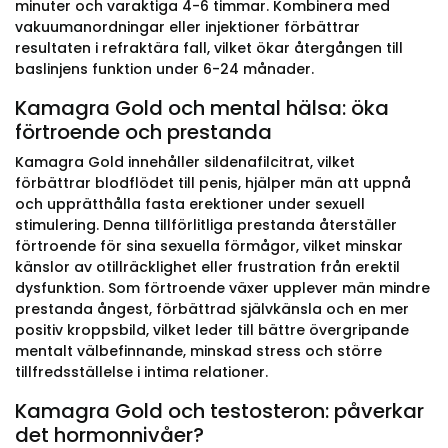
minuter och varaktiga 4-6 timmar. Kombinera med
vakuumanordningar eller injektioner förbättrar
resultaten i refraktära fall, vilket ökar återgången till
baslinjens funktion under 6-24 månader.
Kamagra Gold och mental hälsa: öka
förtroende och prestanda
Kamagra Gold innehåller sildenafilcitrat, vilket
förbättrar blodflödet till penis, hjälper män att uppnå
och upprätthålla fasta erektioner under sexuell
stimulering. Denna tillförlitliga prestanda återställer
förtroende för sina sexuella förmågor, vilket minskar
känslor av otillräcklighet eller frustration från erektil
dysfunktion. Som förtroende växer upplever män mindre
prestanda ångest, förbättrad självkänsla och en mer
positiv kroppsbild, vilket leder till bättre övergripande
mentalt välbefinnande, minskad stress och större
tillfredsställelse i intima relationer.
Kamagra Gold och testosteron: påverkar
det hormonnivåer?