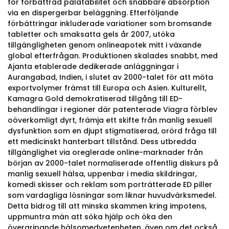
för förbättrad palatabilitet och snabbare absorption
via en dispergerbar beläggning. Efterföljande
förbättringar inkluderade variationer som bromsande
tabletter och smaksatta gels år 2007, utöka
tillgängligheten genom onlineapotek mitt i växande
global efterfrågan. Produktionen skalades snabbt, med
Ajanta etablerade dedikerade anläggningar i
Aurangabad, Indien, i slutet av 2000-talet för att möta
exportvolymer främst till Europa och Asien. Kulturellt,
Kamagra Gold demokratiserad tillgång till ED-
behandlingar i regioner där patenterade Viagra förblev
oöverkomligt dyrt, främja ett skifte från manlig sexuell
dysfunktion som en djupt stigmatiserad, orörd fråga till
ett medicinskt hanterbart tillstånd. Dess utbredda
tillgänglighet via oreglerade online-marknader från
början av 2000-talet normaliserade offentlig diskurs på
manlig sexuell hälsa, uppenbar i media skildringar,
komedi skisser och reklam som porträtterade ED piller
som vardagliga lösningar som liknar huvudvärksmedel.
Detta bidrog till att minska skammen kring impotens,
uppmuntra män att söka hjälp och öka den
övergripande hälsomedvetenheten, även om det också