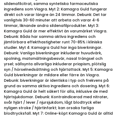
sildenafilcitrat, samma syntetiska farmaceutiska
ingrediens som Viagra. Myt 2: Kamagra Guld fungerar
direkt och varar längre än 24 timmar. Debunk: Det tar
vanligtvis 30-60 minuter att arbeta och varar 4-6
timmar, liknande andra sildenafilprodukter. Myt 3:
Kamagra Guld är mer effektivt än varumärket Viagra.
Debunk: Båda har samma aktiva ingrediens och
jämförbara effekthastigheter runt 70-85% i kliniska
studier. Myt 4: Kamagra Guld har inga biverkningar.
Debunk: Vanliga biverkningar inkluderar huvudvärk,
spolning, matsmältningsbesvär, nasal trängsel och
yrsel; sällsynta allvarliga inkluderar priapism, plötslig
syn / hörselnedsättning och hjärtattack. Myt 5: Kamagra
Guld biverkningar är mildare eller färre än Viagra.
Debunk: biverkningar är identiska i typ och frekvens på
grund av samma aktiva ingrediens och dosering. Myt 6:
Kamagra Guld är helt säkert för alla, inklusive de med
hjärtsjukdomar. Debunk: Kontraindicerad med nitrater,
svår hjärt / lever / njursjukdom, lågt blodtryck eller
nyligen stroke / hjärtinfarkt; kan orsaka farliga
blodtrycksfall. Myt 7: Online-köpt Kamagra Guld är alltid