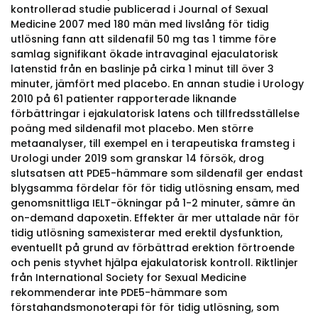
kontrollerad studie publicerad i Journal of Sexual
Medicine 2007 med 180 män med livslång för tidig
utlösning fann att sildenafil 50 mg tas 1 timme före
samlag signifikant ökade intravaginal ejaculatorisk
latenstid från en baslinje på cirka 1 minut till över 3
minuter, jämfört med placebo. En annan studie i Urology
2010 på 61 patienter rapporterade liknande
förbättringar i ejakulatorisk latens och tillfredsställelse
poäng med sildenafil mot placebo. Men större
metaanalyser, till exempel en i terapeutiska framsteg i
Urologi under 2019 som granskar 14 försök, drog
slutsatsen att PDE5-hämmare som sildenafil ger endast
blygsamma fördelar för för tidig utlösning ensam, med
genomsnittliga IELT-ökningar på 1-2 minuter, sämre än
on-demand dapoxetin. Effekter är mer uttalade när för
tidig utlösning samexisterar med erektil dysfunktion,
eventuellt på grund av förbättrad erektion förtroende
och penis styvhet hjälpa ejakulatorisk kontroll. Riktlinjer
från International Society for Sexual Medicine
rekommenderar inte PDE5-hämmare som
förstahandsmonoterapi för för tidig utlösning, som