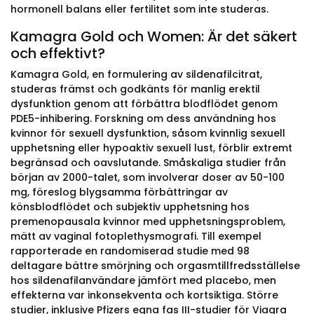
hormonell balans eller fertilitet som inte studeras.
Kamagra Gold och Women: Är det säkert
och effektivt?
Kamagra Gold, en formulering av sildenafilcitrat,
studeras främst och godkänts för manlig erektil
dysfunktion genom att förbättra blodflödet genom
PDE5-inhibering. Forskning om dess användning hos
kvinnor för sexuell dysfunktion, såsom kvinnlig sexuell
upphetsning eller hypoaktiv sexuell lust, förblir extremt
begränsad och oavslutande. Småskaliga studier från
början av 2000-talet, som involverar doser av 50-100
mg, föreslog blygsamma förbättringar av
könsblodflödet och subjektiv upphetsning hos
premenopausala kvinnor med upphetsningsproblem,
mätt av vaginal fotoplethysmografi. Till exempel
rapporterade en randomiserad studie med 98
deltagare bättre smörjning och orgasmtillfredsställelse
hos sildenafilanvändare jämfört med placebo, men
effekterna var inkonsekventa och kortsiktiga. Större
studier, inklusive Pfizers egna fas III-studier för Viagra