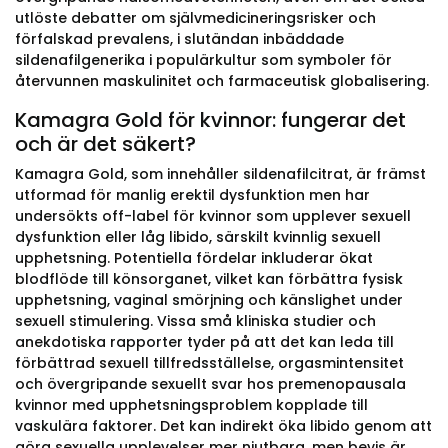
utlöste debatter om självmedicineringsrisker och
förfalskad prevalens, i slutändan inbäddade
sildenafilgenerika i populärkultur som symboler för
återvunnen maskulinitet och farmaceutisk globalisering.
Kamagra Gold för kvinnor: fungerar det
och är det säkert?
Kamagra Gold, som innehåller sildenafilcitrat, är främst
utformad för manlig erektil dysfunktion men har
undersökts off-label för kvinnor som upplever sexuell
dysfunktion eller låg libido, särskilt kvinnlig sexuell
upphetsning. Potentiella fördelar inkluderar ökat
blodflöde till könsorganet, vilket kan förbättra fysisk
upphetsning, vaginal smörjning och känslighet under
sexuell stimulering. Vissa små kliniska studier och
anekdotiska rapporter tyder på att det kan leda till
förbättrad sexuell tillfredsställelse, orgasmintensitet
och övergripande sexuellt svar hos premenopausala
kvinnor med upphetsningsproblem kopplade till
vaskulära faktorer. Det kan indirekt öka libido genom att
göra sexuella upplevelser mer njutbara, men bevis är