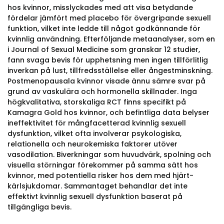
hos kvinnor, misslyckades med att visa betydande
fördelar jämfört med placebo för övergripande sexuell
funktion, vilket inte ledde till något godkännande för
kvinnlig användning. Efterföljande metaanalyser, som en
i Journal of Sexual Medicine som granskar 12 studier,
fann svaga bevis för upphetsning men ingen tillförlitlig
inverkan på lust, tillfredsställelse eller ångestminskning.
Postmenopausala kvinnor visade ännu sämre svar på
grund av vaskulära och hormonella skillnader. Inga
högkvalitativa, storskaliga RCT finns specifikt på
Kamagra Gold hos kvinnor, och befintliga data belyser
ineffektivitet för mångfacetterad kvinnlig sexuell
dysfunktion, vilket ofta involverar psykologiska,
relationella och neurokemiska faktorer utöver
vasodilation. Biverkningar som huvudvärk, spolning och
visuella störningar förekommer på samma sätt hos
kvinnor, med potentiella risker hos dem med hjärt-
kärlsjukdomar. Sammantaget behandlar det inte
effektivt kvinnlig sexuell dysfunktion baserat på
tillgängliga bevis.