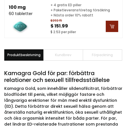
+ 4 gratis ED piller
100 mg
+ Paketleveransföretag försäkring
60 tabletter
+ Nästa order 10% rabatt
$202.15
$ 151.99
$ 2.53 per piller
Produktbeskrivning
Kundbrev
Förpackning
Kamagra Gold för par: förbättra
relationer och sexuell tillfredsställelse
Kamagra Gold, som innehåller sildenafilcitrat, förbättrar
blodflödet till penis, vilket möjliggör fastare och
långvariga erektioner för män med erektil dysfunktion
(ED). Detta förbättrar direkt sexuell hälsa genom att
återställa naturlig erektilfunktion, öka sexuell uthållighet
och öka orgasmisk intensitet för båda parter. För par,
det lindrar ED-relaterade frustrationer som prestanda