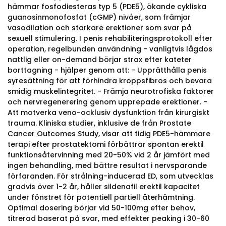
hämmar fosfodiesteras typ 5 (PDE5), ökande cykliska
guanosinmonofosfat (cGMP) nivåer, som främjar
vasodilation och starkare erektioner som svar på
sexuell stimulering. I penis rehabiliteringsprotokoll efter
operation, regelbunden användning - vanligtvis lågdos
nattlig eller on-demand börjar strax efter kateter
borttagning - hjälper genom att: - Upprätthålla penis
syresättning för att förhindra kroppsfibros och bevara
smidig muskelintegritet. - Främja neurotrofiska faktorer
och nervregenerering genom upprepade erektioner. -
Att motverka veno-ocklusiv dysfunktion från kirurgiskt
trauma. Kliniska studier, inklusive de från Prostate
Cancer Outcomes Study, visar att tidig PDE5-hämmare
terapi efter prostatektomi förbättrar spontan erektil
funktionsåtervinning med 20-50% vid 2 år jämfört med
ingen behandling, med bättre resultat i nervsparande
förfaranden. För strålning-inducerad ED, som utvecklas
gradvis över 1-2 år, håller sildenafil erektil kapacitet
under fönstret för potentiell partiell återhämtning.
Optimal dosering börjar vid 50-100mg efter behov,
titrerad baserat på svar, med effekter peaking i 30-60