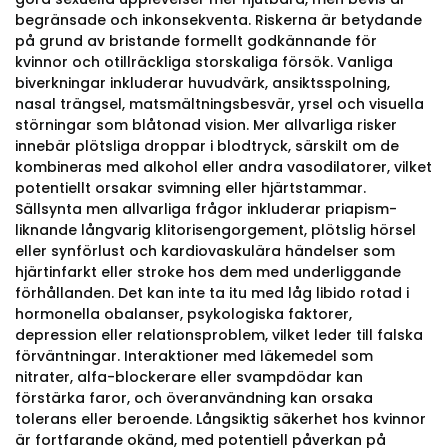
begränsade och inkonsekventa. Riskerna är betydande
på grund av bristande formellt godkännande för
kvinnor och otillräckliga storskaliga försök. Vanliga
biverkningar inkluderar huvudvärk, ansiktsspolning,
nasal trängsel, matsmältningsbesvär, yrsel och visuella
störningar som blåtonad vision. Mer allvarliga risker
innebär plötsliga droppar i blodtryck, särskilt om de
kombineras med alkohol eller andra vasodilatorer, vilket
potentiellt orsakar svimning eller hjärtstammar.
Sällsynta men allvarliga frågor inkluderar priapism-
liknande långvarig klitorisengorgement, plötslig hörsel
eller synförlust och kardiovaskulära händelser som
hjärtinfarkt eller stroke hos dem med underliggande
förhållanden. Det kan inte ta itu med låg libido rotad i
hormonella obalanser, psykologiska faktorer,
depression eller relationsproblem, vilket leder till falska
förväntningar. Interaktioner med läkemedel som
nitrater, alfa-blockerare eller svampdödar kan
förstärka faror, och överanvändning kan orsaka
tolerans eller beroende. Långsiktig säkerhet hos kvinnor
är fortfarande okänd, med potentiell påverkan på