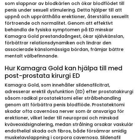
som slappnar av blodkärlen och ökar blodflödet till
penis under sexuell stimulering. Detta hjälper till att
uppnå och upprätthålla erektioner, återställa sexuellt
förtroende och normalitet. Genom att effektivt
behandla de fysiska symptomen på ED minskar
Kamagra Gold prestandaångest, ökar självkänslan,
förbättrar relationsdynamiken och lindrar den
associerade känslomässiga bördan, främjar bättre
mentalt välbefinnande.
Hur Kamagra Gold kan hjälpa till med
post-prostata kirurgi ED
Kamagra Gold, som innehåller sildenafilcitrat,
adresserar erektil dysfunktion (ED) efter prostatakirurgi
såsom radikal prostatektomi eller strålbehandling
genom att förbättra penis blodflöde. Prostatektomi
skadar ofta cavernösa nerver som är ansvariga för
erektioner, vilket leder till neuropraxi och minskad
kväveoxidsignalering, medan strålning orsakar vaskulär
endothelial skada och fibros, både försämrar smidig
muskelavslappning i corpora cavernosa. Sildenafil