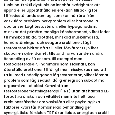
funktion. Erektil dysfunktion innebär svårigheter att
uppnå eller upprätthålla en erektion tillräcklig för
tillfredsställande samlag, som kan härröra från
vaskulära problem, nervproblem eller hormonella
obalanser. Lågt testosteron, eller hypogonadism,
minskar det primära manliga könshormonet, vilket leder
till minskad libido, trötthet, minskad muskelmassa,
humörstörningar och svagare erektioner. Lågt
testosteron bidrar ofta till eller förvärrar ED, vilket
skapar en cykel där ett tillstånd förvärrar den andra.
Behandling av ED ensam, till exempel med
fosfodiesterase-5-hämmare som sildenafil, kan
återställa erektioner tillfälligt men misslyckas med att
ta itu med underliggande låg testosteron, vilket lämnar
problem som låg sexlust, dålig energi och suboptimal
orgasmkvalitet olöst. Omvänt kan
testosteronersättningsterapi (TRT) utan att hantera ED
förbättra önskan och vitalitet men inte helt lösa
erektionssäkerhet om vaskulära eller psykologiska
faktorer kvarstår. Kombinerad behandling ger
synergistiska fördelar: TRT ökar libido, energi och erektil