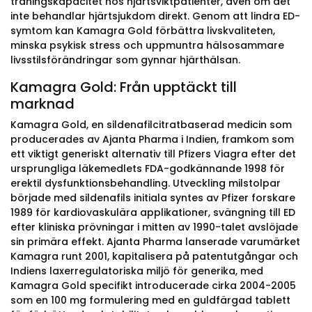
träningskapacitet hos hjärtsviktpatienter, även om det
inte behandlar hjärtsjukdom direkt. Genom att lindra ED-
symtom kan Kamagra Gold förbättra livskvaliteten,
minska psykisk stress och uppmuntra hälsosammare
livsstilsförändringar som gynnar hjärthälsan.
Kamagra Gold: Från upptäckt till
marknad
Kamagra Gold, en sildenafilcitratbaserad medicin som
producerades av Ajanta Pharma i Indien, framkom som
ett viktigt generiskt alternativ till Pfizers Viagra efter det
ursprungliga läkemedlets FDA-godkännande 1998 för
erektil dysfunktionsbehandling. Utveckling milstolpar
började med sildenafils initiala syntes av Pfizer forskare
1989 för kardiovaskulära applikationer, svängning till ED
efter kliniska prövningar i mitten av 1990-talet avslöjade
sin primära effekt. Ajanta Pharma lanserade varumärket
Kamagra runt 2001, kapitalisera på patentutgångar och
Indiens laxerregulatoriska miljö för generika, med
Kamagra Gold specifikt introducerade cirka 2004-2005
som en 100 mg formulering med en guldfärgad tablett