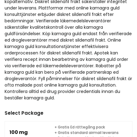
köpalternativ. Diskret sildenafil frakt säkerställer integritet
under leverans. Plattformar med online kamagra guld
konsulttjänster erbjuder diskret sildenafil frakt efter
bedömningar. Verifierade läkemedelsleverantörer
säkerställer kvalitetskontroll över alla kamagra
guldförsändelser. Köp kamagra guld endast från verifierade
ed drogleverantörer med diskret sildenafil frakt. Online
kamagra guld konsultationstjänster effektivisera
orderprocessen för diskret sildenafil frakt. Apotek kan
verifiera recept innan bearbetning av kamagra guld order
via verifierade ed läkemedelsleverantörer. Rabatter på
kamagra guld kan bero på verifierade partnerskap ed
drogleverantör. Fyll påminnelser för diskret sildenafil frakt är
ofta mailade post online kamagra guld konsultation.
Kontrollera alltid ed drug provider credentials innan du
beställer kamagra guld.
Select Package
+ Gratis Ed rättegång pack
100 mg
+ Gratis standard airmail leverans