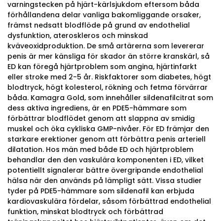
varningstecken på hjärt-kärlsjukdom eftersom båda
förhållandena delar vanliga bakomliggande orsaker,
främst nedsatt blodflöde på grund av endothelial
dysfunktion, ateroskleros och minskad
kväveoxidproduktion. De små artärerna som levererar
penis är mer känsliga för skador än större kranskärl, så
ED kan föregå hjärtproblem som angina, hjärtinfarkt
eller stroke med 2-5 år. Riskfaktorer som diabetes, högt
blodtryck, högt kolesterol, rökning och fetma förvärrar
båda. Kamagra Gold, som innehåller sildenafilcitrat som
dess aktiva ingrediens, är en PDE5-hämmare som
förbättrar blodflödet genom att slappna av smidig
muskel och öka cykliska GMP-nivåer. För ED främjar den
starkare erektioner genom att förbättra penis arteriell
dilatation. Hos män med både ED och hjärtproblem
behandlar den den vaskulära komponenten i ED, vilket
potentiellt signalerar bättre övergripande endothelial
hälsa när den används på lämpligt sätt. Vissa studier
tyder på PDE5-hämmare som sildenafil kan erbjuda
kardiovaskulära fördelar, såsom förbättrad endothelial
funktion, minskat blodtryck och förbättrad