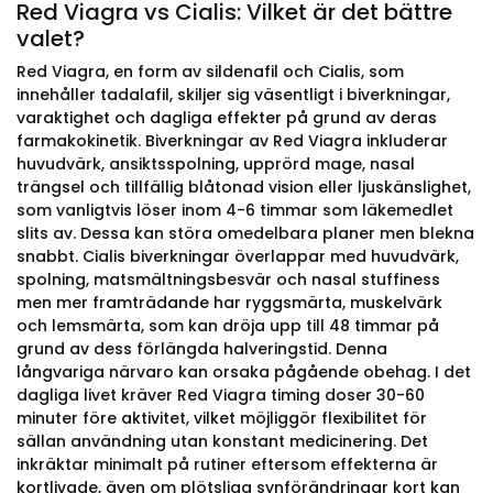
Red Viagra vs Cialis: Vilket är det bättre
valet?
Red Viagra, en form av sildenafil och Cialis, som
innehåller tadalafil, skiljer sig väsentligt i biverkningar,
varaktighet och dagliga effekter på grund av deras
farmakokinetik. Biverkningar av Red Viagra inkluderar
huvudvärk, ansiktsspolning, upprörd mage, nasal
trängsel och tillfällig blåtonad vision eller ljuskänslighet,
som vanligtvis löser inom 4-6 timmar som läkemedlet
slits av. Dessa kan störa omedelbara planer men blekna
snabbt. Cialis biverkningar överlappar med huvudvärk,
spolning, matsmältningsbesvär och nasal stuffiness
men mer framträdande har ryggsmärta, muskelvärk
och lemsmärta, som kan dröja upp till 48 timmar på
grund av dess förlängda halveringstid. Denna
långvariga närvaro kan orsaka pågående obehag. I det
dagliga livet kräver Red Viagra timing doser 30-60
minuter före aktivitet, vilket möjliggör flexibilitet för
sällan användning utan konstant medicinering. Det
inkräktar minimalt på rutiner eftersom effekterna är
kortlivade, även om plötsliga synförändringar kort kan