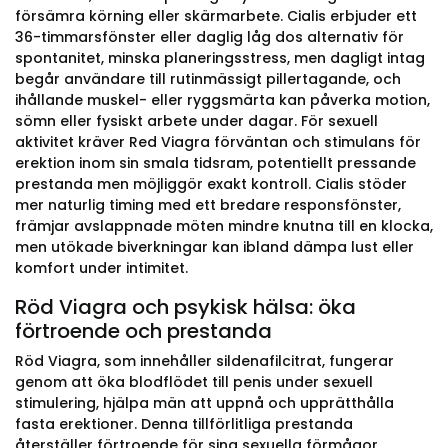
försämra körning eller skärmarbete. Cialis erbjuder ett
36-timmarsfönster eller daglig låg dos alternativ för
spontanitet, minska planeringsstress, men dagligt intag
begår användare till rutinmässigt pillertagande, och
ihållande muskel- eller ryggsmärta kan påverka motion,
sömn eller fysiskt arbete under dagar. För sexuell
aktivitet kräver Red Viagra förväntan och stimulans för
erektion inom sin smala tidsram, potentiellt pressande
prestanda men möjliggör exakt kontroll. Cialis stöder
mer naturlig timing med ett bredare responsfönster,
främjar avslappnade möten mindre knutna till en klocka,
men utökade biverkningar kan ibland dämpa lust eller
komfort under intimitet.
Röd Viagra och psykisk hälsa: öka
förtroende och prestanda
Röd Viagra, som innehåller sildenafilcitrat, fungerar
genom att öka blodflödet till penis under sexuell
stimulering, hjälpa män att uppnå och upprätthålla
fasta erektioner. Denna tillförlitliga prestanda
återställer förtroende för sina sexuella förmågor,