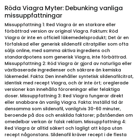
Röda Viagra Myter: Debunking vanliga
missuppfattningar
Missuppfattning 1: Red Viagra är en starkare eller
förbättrad version av original Viagra. Faktum: Röd
Viagra är inte en officiell läkemedelsprodukt; Det är en
förfalskad eller generisk sildenafil citratpiller som ofta
säljs online, med samma aktiva ingrediens och
standardpotens som generisk Viagra, inte förbättrad.
Missuppfattning 2: Röd Viagra är gjord av naturliga eller
växtbaserade ingredienser och säkrare än kemiska
läkemedel. Fakta: Den innehåller syntetisk sildenafilcitrat,
identisk med recept Viagra, och är inte ört; oreglerade
versioner kan innehålla föroreningar eller felaktiga
doser. Missuppfattning 3: Red Viagra fungerar direkt
eller snabbare än vanlig Viagra. Fakta: Inställd tid är
densamma som sildenafil, vanligtvis 30-60 minuter,
beroende på dos och enskilda faktorer; påståenden om
omedelbar verkan är falsk reklam. Missuppfattning 4:
Red Viagra är alltid säkert och lagligt att köpa utan
recept någonstans. Sildenafil kräver recept i de flesta