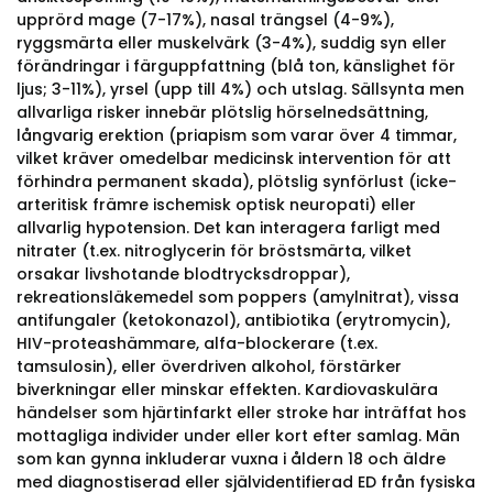
upprörd mage (7-17%), nasal trängsel (4-9%),
ryggsmärta eller muskelvärk (3-4%), suddig syn eller
förändringar i färguppfattning (blå ton, känslighet för
ljus; 3-11%), yrsel (upp till 4%) och utslag. Sällsynta men
allvarliga risker innebär plötslig hörselnedsättning,
långvarig erektion (priapism som varar över 4 timmar,
vilket kräver omedelbar medicinsk intervention för att
förhindra permanent skada), plötslig synförlust (icke-
arteritisk främre ischemisk optisk neuropati) eller
allvarlig hypotension. Det kan interagera farligt med
nitrater (t.ex. nitroglycerin för bröstsmärta, vilket
orsakar livshotande blodtrycksdroppar),
rekreationsläkemedel som poppers (amylnitrat), vissa
antifungaler (ketokonazol), antibiotika (erytromycin),
HIV-proteashämmare, alfa-blockerare (t.ex.
tamsulosin), eller överdriven alkohol, förstärker
biverkningar eller minskar effekten. Kardiovaskulära
händelser som hjärtinfarkt eller stroke har inträffat hos
mottagliga individer under eller kort efter samlag. Män
som kan gynna inkluderar vuxna i åldern 18 och äldre
med diagnostiserad eller självidentifierad ED från fysiska