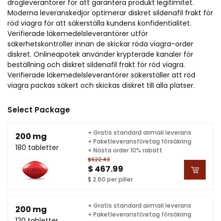
drogleverantörer för att garantera produkt legitimitet.
Moderna leveranskedjor optimerar diskret sildenafil frakt för
röd viagra för att säkerställa kundens konfidentialitet.
Verifierade läkemedelsleverantörer utför
säkerhetskontroller innan de skickar röda viagra-order
diskret. Onlineapotek använder krypterade kanaler för
beställning och diskret sildenafil frakt för röd viagra.
Verifierade läkemedelsleverantörer säkerställer att röd
viagra packas säkert och skickas diskret till alla platser.
Select Package
+ Gratis standard airmail leverans
200 mg
+ Paketleveransföretag försäkring
180 tabletter
+ Nästa order 10% rabatt
$622.43
$ 467.99
$ 2.60 per piller
+ Gratis standard airmail leverans
200 mg
+ Paketleveransföretag försäkring
120 tabletter