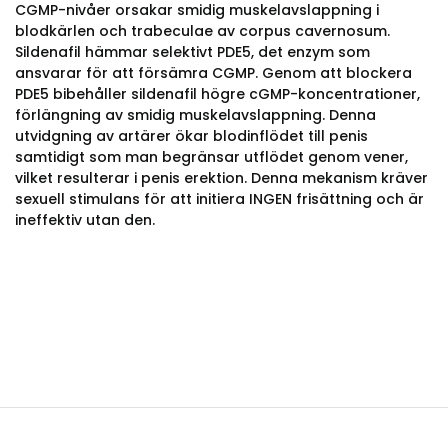
CGMP-nivåer orsakar smidig muskelavslappning i
blodkärlen och trabeculae av corpus cavernosum.
Sildenafil hämmar selektivt PDE5, det enzym som
ansvarar för att försämra CGMP. Genom att blockera
PDE5 bibehåller sildenafil högre cGMP-koncentrationer,
förlängning av smidig muskelavslappning. Denna
utvidgning av artärer ökar blodinflödet till penis
samtidigt som man begränsar utflödet genom vener,
vilket resulterar i penis erektion. Denna mekanism kräver
sexuell stimulans för att initiera INGEN frisättning och är
ineffektiv utan den.