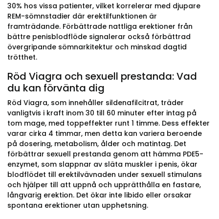
30% hos vissa patienter, vilket korrelerar med djupare
REM-sömnstadier där erektilfunktionen är
framträdande. Förbättrade nattliga erektioner från
bättre penisblodflöde signalerar också förbättrad
övergripande sömnarkitektur och minskad dagtid
trötthet.
Röd Viagra och sexuell prestanda: Vad
du kan förvänta dig
Röd Viagra, som innehåller sildenafilcitrat, träder
vanligtvis i kraft inom 30 till 60 minuter efter intag på
tom mage, med toppeffekter runt 1 timme. Dess effekter
varar cirka 4 timmar, men detta kan variera beroende
på dosering, metabolism, ålder och matintag. Det
förbättrar sexuell prestanda genom att hämma PDE5-
enzymet, som slappnar av släta muskler i penis, ökar
blodflödet till erektilvävnaden under sexuell stimulans
och hjälper till att uppnå och upprätthålla en fastare,
långvarig erektion. Det ökar inte libido eller orsakar
spontana erektioner utan upphetsning.