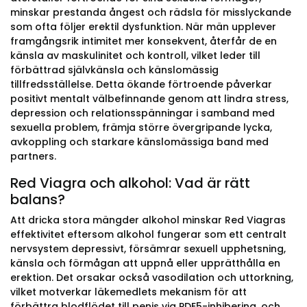
minskar prestanda ångest och rädsla för misslyckande
som ofta följer erektil dysfunktion. När män upplever
framgångsrik intimitet mer konsekvent, återfår de en
känsla av maskulinitet och kontroll, vilket leder till
förbättrad självkänsla och känslomässig
tillfredsställelse. Detta ökande förtroende påverkar
positivt mentalt välbefinnande genom att lindra stress,
depression och relationsspänningar i samband med
sexuella problem, främja större övergripande lycka,
avkoppling och starkare känslomässiga band med
partners.
Red Viagra och alkohol: Vad är rätt
balans?
Att dricka stora mängder alkohol minskar Red Viagras
effektivitet eftersom alkohol fungerar som ett centralt
nervsystem depressivt, försämrar sexuell upphetsning,
känsla och förmågan att uppnå eller upprätthålla en
erektion. Det orsakar också vasodilation och uttorkning,
vilket motverkar läkemedlets mekanism för att
förbättra blodflödet till penis via PDE5-inhibering, och