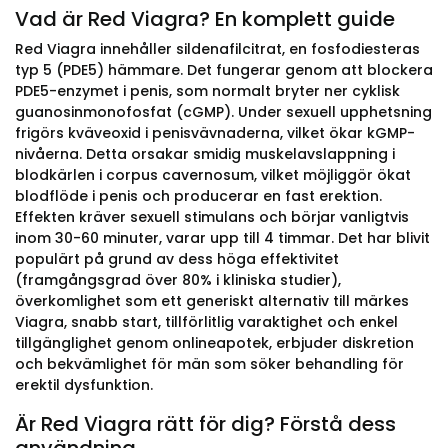
Vad är Red Viagra? En komplett guide
Red Viagra innehåller sildenafilcitrat, en fosfodiesteras
typ 5 (PDE5) hämmare. Det fungerar genom att blockera
PDE5-enzymet i penis, som normalt bryter ner cyklisk
guanosinmonofosfat (cGMP). Under sexuell upphetsning
frigörs kväveoxid i penisvävnaderna, vilket ökar kGMP-
nivåerna. Detta orsakar smidig muskelavslappning i
blodkärlen i corpus cavernosum, vilket möjliggör ökat
blodflöde i penis och producerar en fast erektion.
Effekten kräver sexuell stimulans och börjar vanligtvis
inom 30-60 minuter, varar upp till 4 timmar. Det har blivit
populärt på grund av dess höga effektivitet
(framgångsgrad över 80% i kliniska studier),
överkomlighet som ett generiskt alternativ till märkes
Viagra, snabb start, tillförlitlig varaktighet och enkel
tillgänglighet genom onlineapotek, erbjuder diskretion
och bekvämlighet för män som söker behandling för
erektil dysfunktion.
Är Red Viagra rätt för dig? Förstå dess