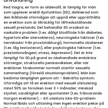
användning
Red Viagra, en form av sildenafil, är lämplig för män
som upplever erektil dysfunktion (ED), definierad som
den ihållande oförmågan att uppnå eller upprätthålla
en erektion som är tillräcklig för tillfredsställande
sexuell prestanda. Det behandlar ED orsakad av
vaskulära problem (t.ex. dåligt blodflöde från diabetes,
hypertoni eller ateroskleros), neurologiska faktorer (t.ex.
nervskador från prostatakirurgi), hormonella obalanser
(t.ex. låg testosteron), eller psykologiska faktorer (t.ex.
prestationsångest, stress, depression). Det är inte
lämpligt för ED på grund av obehandlade endokrina
störningar, strukturella penisavvikelser, eller när
erektioner förekommer normalt utanför sexuella
sammanhang (föreslå situationsproblem). Män kan
bedöma lämplighet genom att: - Bekräfta symtom:
Oförmåga att få en erektion med sexuell stimulering
minst 50% av försöken över 3 + månader; minskad
styvhet, varaktighet eller spontanitet (t.ex. frånvarande
morgon erektioner). - Att utesluta icke-ED-problem:
Normal libido och utlösning men ingen erektion pekar på