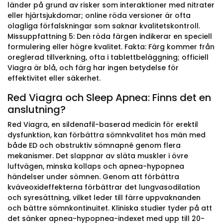
länder på grund av risker som interaktioner med nitrater
eller hjärtsjukdomar; online röda versioner är ofta
olagliga förfalskningar som saknar kvalitetskontroll.
Missuppfattning 5: Den röda färgen indikerar en speciell
formulering eller högre kvalitet. Fakta: Färg kommer från
oreglerad tillverkning, ofta i tablettbeläggning; officiell
Viagra är blå, och färg har ingen betydelse för
effektivitet eller säkerhet.
Red Viagra och Sleep Apnea: Finns det en
anslutning?
Red Viagra, en sildenafil-baserad medicin för erektil
dysfunktion, kan förbättra sömnkvalitet hos män med
både ED och obstruktiv sömnapné genom flera
mekanismer. Det slappnar av släta muskler i övre
luftvägen, minska kollaps och apnea-hypopnea
händelser under sömnen. Genom att förbättra
kväveoxideffekterna förbättrar det lungvasodilation
och syresättning, vilket leder till färre uppvaknanden
och bättre sömnkontinuitet. Kliniska studier tyder på att
det sänker apnea-hypopnea-indexet med upp till 20-