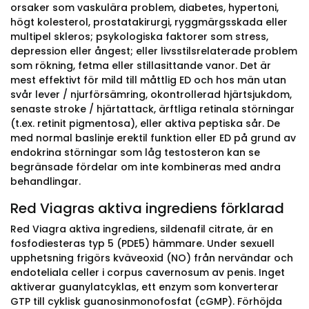
orsaker som vaskulära problem, diabetes, hypertoni,
högt kolesterol, prostatakirurgi, ryggmärgsskada eller
multipel skleros; psykologiska faktorer som stress,
depression eller ångest; eller livsstilsrelaterade problem
som rökning, fetma eller stillasittande vanor. Det är
mest effektivt för mild till måttlig ED och hos män utan
svår lever / njurförsämring, okontrollerad hjärtsjukdom,
senaste stroke / hjärtattack, ärftliga retinala störningar
(t.ex. retinit pigmentosa), eller aktiva peptiska sår. De
med normal baslinje erektil funktion eller ED på grund av
endokrina störningar som låg testosteron kan se
begränsade fördelar om inte kombineras med andra
behandlingar.
Red Viagras aktiva ingrediens förklarad
Red Viagra aktiva ingrediens, sildenafil citrate, är en
fosfodiesteras typ 5 (PDE5) hämmare. Under sexuell
upphetsning frigörs kväveoxid (NO) från nervändar och
endoteliala celler i corpus cavernosum av penis. Inget
aktiverar guanylatcyklas, ett enzym som konverterar
GTP till cyklisk guanosinmonofosfat (cGMP). Förhöjda