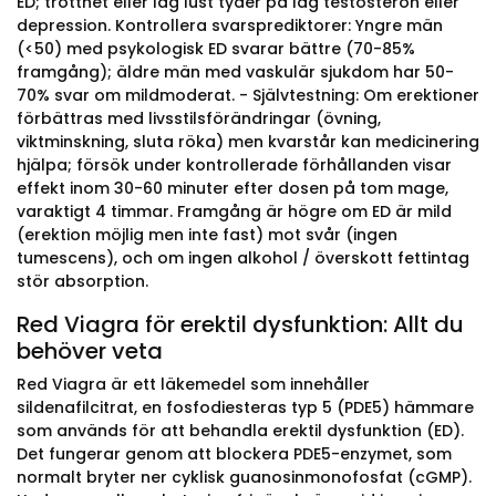
ED; trötthet eller låg lust tyder på låg testosteron eller
depression. Kontrollera svarsprediktorer: Yngre män
(<50) med psykologisk ED svarar bättre (70-85%
framgång); äldre män med vaskulär sjukdom har 50-
70% svar om mildmoderat. - Självtestning: Om erektioner
förbättras med livsstilsförändringar (övning,
viktminskning, sluta röka) men kvarstår kan medicinering
hjälpa; försök under kontrollerade förhållanden visar
effekt inom 30-60 minuter efter dosen på tom mage,
varaktigt 4 timmar. Framgång är högre om ED är mild
(erektion möjlig men inte fast) mot svår (ingen
tumescens), och om ingen alkohol / överskott fettintag
stör absorption.
Red Viagra för erektil dysfunktion: Allt du
behöver veta
Red Viagra är ett läkemedel som innehåller
sildenafilcitrat, en fosfodiesteras typ 5 (PDE5) hämmare
som används för att behandla erektil dysfunktion (ED).
Det fungerar genom att blockera PDE5-enzymet, som
normalt bryter ner cyklisk guanosinmonofosfat (cGMP).