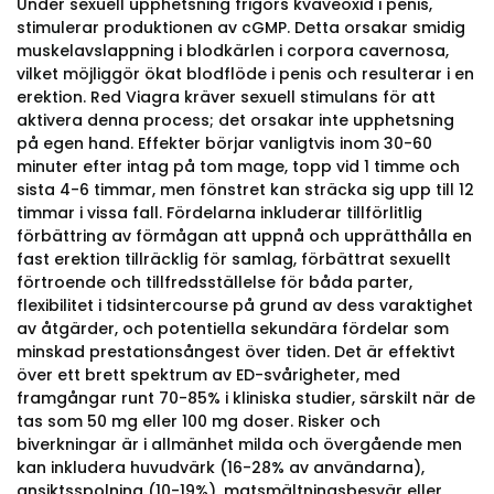
Under sexuell upphetsning frigörs kväveoxid i penis,
stimulerar produktionen av cGMP. Detta orsakar smidig
muskelavslappning i blodkärlen i corpora cavernosa,
vilket möjliggör ökat blodflöde i penis och resulterar i en
erektion. Red Viagra kräver sexuell stimulans för att
aktivera denna process; det orsakar inte upphetsning
på egen hand. Effekter börjar vanligtvis inom 30-60
minuter efter intag på tom mage, topp vid 1 timme och
sista 4-6 timmar, men fönstret kan sträcka sig upp till 12
timmar i vissa fall. Fördelarna inkluderar tillförlitlig
förbättring av förmågan att uppnå och upprätthålla en
fast erektion tillräcklig för samlag, förbättrat sexuellt
förtroende och tillfredsställelse för båda parter,
flexibilitet i tidsintercourse på grund av dess varaktighet
av åtgärder, och potentiella sekundära fördelar som
minskad prestationsångest över tiden. Det är effektivt
över ett brett spektrum av ED-svårigheter, med
framgångar runt 70-85% i kliniska studier, särskilt när de
tas som 50 mg eller 100 mg doser. Risker och
biverkningar är i allmänhet milda och övergående men
kan inkludera huvudvärk (16-28% av användarna),
ansiktsspolning (10-19%), matsmältningsbesvär eller