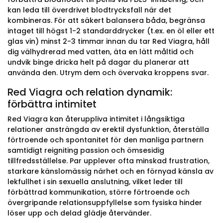
kan leda till överdrivet blodtrycksfall när det
kombineras. För att säkert balansera båda, begränsa
intaget till högst 1-2 standarddrycker (t.ex. en öl eller ett
glas vin) minst 2-3 timmar innan du tar Red Viagra, håll
dig välhydrerad med vatten, äta en lätt måltid och
undvik binge dricka helt på dagar du planerar att
använda den. Utrym dem och övervaka kroppens svar.
Red Viagra och relation dynamik:
förbättra intimitet
Red Viagra kan återuppliva intimitet i långsiktiga
relationer ansträngda av erektil dysfunktion, återställa
förtroende och spontanitet för den manliga partnern
samtidigt reigniting passion och ömsesidig
tillfredsställelse. Par upplever ofta minskad frustration,
starkare känslomässig närhet och en förnyad känsla av
lekfullhet i sin sexuella anslutning, vilket leder till
förbättrad kommunikation, större förtroende och
övergripande relationsuppfyllelse som fysiska hinder
löser upp och delad glädje återvänder.