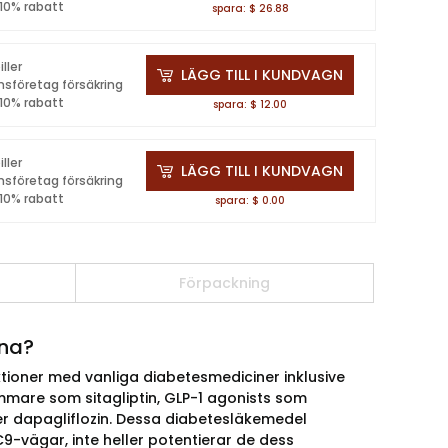
 10% rabatt
spara: $ 26.88
iller
LÄGG TILL I KUNDVAGN
nsföretag försäkring
 10% rabatt
spara: $ 12.00
iller
LÄGG TILL I KUNDVAGN
nsföretag försäkring
 10% rabatt
spara: $ 0.00
Förpackning
rna?
aktioner med vanliga diabetesmediciner inklusive
ämmare som sitagliptin, GLP-1 agonists som
ler dapagliflozin. Dessa diabetesläkemedel
C9-vägar, inte heller potentierar de dess