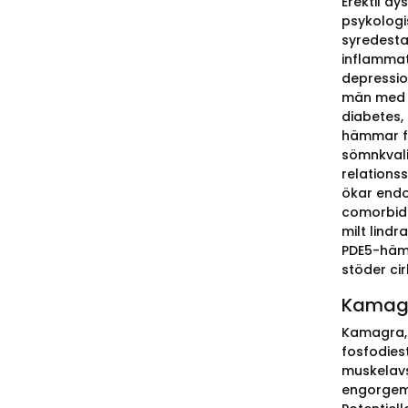
Erektil d
psykologi
syredesta
inflammat
depression
män med E
diabetes,
hämmar fo
sömnkvali
relations
ökar endo
comorbid 
milt lindr
PDE5-hämm
stöder cir
Kamagra
Kamagra, 
fosfodies
muskelavs
engorgeme