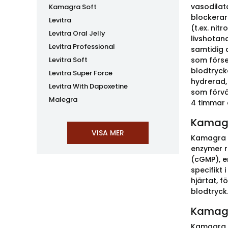
vasodilat
Kamagra Soft
blockerare
Levitra
(t.ex. nit
Levitra Oral Jelly
livshotan
Levitra Professional
samtidig 
Levitra Soft
som förse
blodtryck
Levitra Super Force
hydrerad,
Levitra With Dapoxetine
som förvä
Malegra
4 timmar 
Kamagra
Kamagra in
enzymer r
(cGMP), e
specifikt
hjärtat, 
blodtryck.
Kamagra
Kamagra (