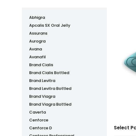
Abhigra
Apcalis SX Oral Jelly
Assurans
Aurogra
Avana
Avanafil
Brand Cialis
Brand Cialis Bottled
Brand Levitra
Brand Levitra Bottled
Brand Viagra
Brand Viagra Bottled
Caverta
Cenforce
Select P
Cenforce D
Cenforce Professional