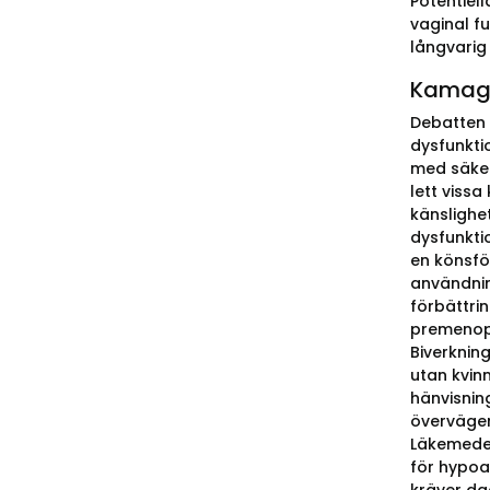
Potentiel
vaginal fu
långvarig 
Kamagra
Debatten 
dysfunkti
med säker
lett vissa
känslighe
dysfunkti
en könsfö
användnin
förbättri
premenopa
Biverknin
utan kvinn
hänvisnin
överväger
Läkemedel
för hypoa