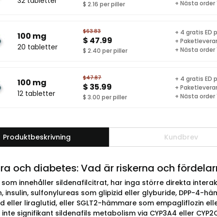
32 tabletter
+ Nästa order
$ 2.16 per piller
$63.83
+ 4 gratis ED p
100 mg
$ 47.99
+ Paketlevera
20 tabletter
+ Nästa order
$ 2.40 per piller
$47.87
+ 4 gratis ED p
100 mg
$ 35.99
+ Paketlevera
12 tabletter
+ Nästa order
$ 3.00 per piller
Produktbeskrivning
Kundbrev
a och diabetes: Vad är riskerna och fördela
om innehåller sildenafilcitrat, har inga större direkta inter
, insulin, sulfonylureas som glipizid eller glyburide, DPP-4-h
d eller liraglutid, eller SGLT2-hämmare som empagliflozin el
inte signifikant sildenafils metabolism via CYP3A4 eller CYP2