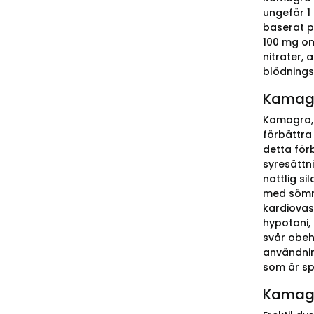
ungefär 1
baserat p
100 mg om
nitrater,
blödningss
Kamagr
Kamagra, 
förbättra
detta för
syresättn
nattlig s
med sömna
kardiovask
hypotoni,
svår obeh
användnin
som är sp
Kamagr