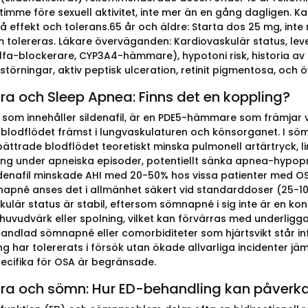
 timme före sexuell aktivitet, inte mer än en gång dagligen. K
å effekt och tolerans.65 år och äldre: Starta dos 25 mg, inte 
 tolereras. Läkare överväganden: Kardiovaskulär status, lever
 alfa-blockerare, CYP3A4-hämmare), hypotoni risk, historia av
törningar, aktiv peptisk ulceration, retinit pigmentosa, och 
a och Sleep Apnea: Finns det en koppling?
som innehåller sildenafil, är en PDE5-hämmare som främjar 
 blodflödet främst i lungvaskulaturen och könsorganet. I sö
bättrade blodflödet teoretiskt minska pulmonell artärtryck, l
ing under apneiska episoder, potentiellt sänka apnea-hypopne
ildenafil minskade AHI med 20-50% hos vissa patienter med OSA
pné anses det i allmänhet säkert vid standarddoser (25-10
ulär status är stabil, eftersom sömnapné i sig inte är en kon
 huvudvärk eller spolning, vilket kan förvärras med underlig
andlad sömnapné eller comorbiditeter som hjärtsvikt står infö
g har tolererats i försök utan ökade allvarliga incidenter jä
ecifika för OSA är begränsade.
a och sömn: Hur ED-behandling kan påverka 