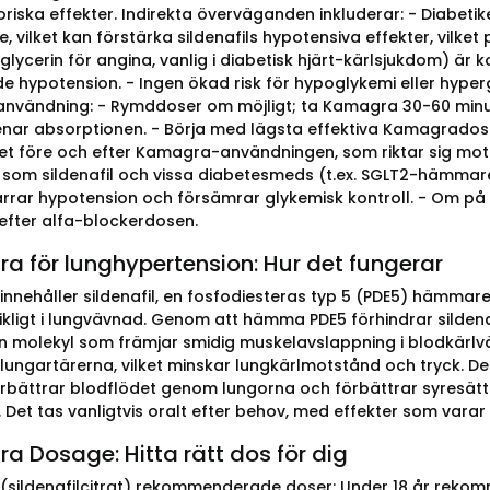
oriska effekter. Indirekta överväganden inkluderar: - Diabetik
, vilket kan förstärka sildenafils hypotensiva effekter, vilket p
roglycerin för angina, vanlig i diabetisk hjärt-kärlsjukdom) ä
de hypotension. - Ingen ökad risk för hypoglykemi eller hyp
användning: - Rymddoser om möjligt; ta Kamagra 30-60 minuter
nar absorptionen. - Börja med lägsta effektiva Kamagrados
et före och efter Kamagra-användningen, som riktar sig mot 
 som sildenafil och vissa diabetesmeds (t.ex. SGLT2-hämmar
rrar hypotension och försämrar glykemisk kontroll. - Om på 
efter alfa-blockerdosen.
 för lunghypertension: Hur det fungerar
nehåller sildenafil, en fosfodiesteras typ 5 (PDE5) hämmare. 
ikligt i lungvävnad. Genom att hämma PDE5 förhindrar silden
n molekyl som främjar smidig muskelavslappning i blodkärl
 i lungartärerna, vilket minskar lungkärlmotstånd och tryck. 
förbättrar blodflödet genom lungorna och förbättrar syresätt
 Det tas vanligtvis oralt efter behov, med effekter som varar
 Dosage: Hitta rätt dos för dig
sildenafilcitrat) rekommenderade doser: Under 18 år rekomm