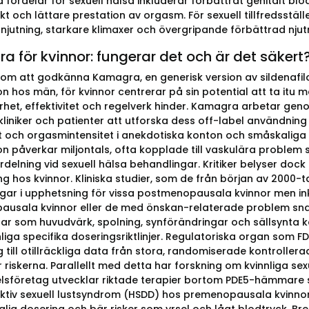
la fördelar för sexuell hälsa inkluderar förbättrat genitalt b
kt och lättare prestation av orgasm. För sexuell tillfredsställe
njutning, starkare klimaxer och övergripande förbättrad njutn
 för kvinnor: fungerar det och är det säkert
om att godkänna Kamagra, en generisk version av sildenafilc
on hos män, för kvinnor centrerar på sin potential att ta itu
het, effektivitet och regelverk hinder. Kamagra arbetar genom
 kliniker och patienter att utforska dess off-label användnin
t och orgasmintensitet i anekdotiska konton och småskaliga s
on påverkar miljontals, ofta kopplade till vaskulära problem
rdelning vid sexuell hälsa behandlingar. Kritiker belyser do
g hos kvinnor. Kliniska studier, som de från början av 2000-t
ngar i upphetsning för vissa postmenopausala kvinnor men ink
usala kvinnor eller de med önskan-relaterade problem sna
gar som huvudvärk, spolning, synförändringar och sällsynta ka
liga specifika doseringsriktlinjer. Regulatoriska organ som FD
g till otillräckliga data från stora, randomiserade kontroller
 riskerna. Parallellt med detta har forskning om kvinnliga se
sföretag utvecklar riktade terapier bortom PDE5-hämmare 
ktiv sexuell lustsyndrom (HSDD) hos premenopausala kvinnor,