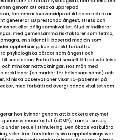
elation som är rotad i fysiologiska, hormonella och
sömnen genom att orsaka upprepad
åerna, försämrar kväveoxidproduktionen och ökar
änt genererar ED prestanda ångest, stress och
nlöshet eller dålig sömnkvalitet. Studier indikerar
rningar, med gemensamma riskfaktorer som fetma,
Kamagra, en sildenafil-baserad medicin som
der upphetsning, kan indirekt förbättra
agra psykologiska bördor som ångest och
ll sund sömn. Förbättrad sexuell tillfredsställelse
er och minskar nattvakningar. Hos män med
liga erektioner (en markör för hälsosam sömn) och
er. Kliniska observationer visar ED-patienter på
kor, med förbättrad övergripande vitalitet som
ngerar hos kvinnor genom att blockera enzymet
isk guanosin monofosfat (cGMP), främjar smidig
bia under sexuell stimulering. Den ökade vaskulära
g, vilket kan förstärka fysiska upphetsningssvar.