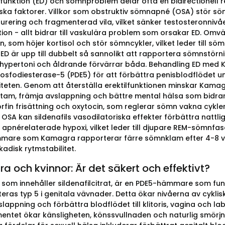
ysfunktion (ED) och sömnproblem delar ofta en bidirectionell r
ska faktorer. Villkor som obstruktiv sömnapné (OSA) stör 
urering och fragmenterad vila, vilket sänker testosteronniv
ion - allt bidrar till vaskulära problem som orsakar ED. Omv
, som höjer kortisol och stör sömncykler, vilket leder till söm
D är upp till dubbelt så sannolikt att rapportera sömnstö
 hypertoni och åldrande förvärrar båda. Behandling ED med 
sfodiesterase-5 (PDE5) för att förbättra penisblodflödet un
teten. Genom att återställa erektilfunktionen minskar Kam
stam, främja avslappning och bättre mental hälsa som bidrar ti
rfin frisättning och oxytocin, som reglerar sömn vakna cykl
OSA kan sildenafils vasodilatoriska effekter förbättra natt
a apnérelaterade hypoxi, vilket leder till djupare REM-sömnfas
are som Kamagra rapporterar färre sömnklam efter 4-8 vec
kadisk rytmstabilitet.
 och kvinnor: Är det säkert och effektivt?
som innehåller sildenafilcitrat, är en PDE5-hämmare som fu
teras typ 5 i genitala vävnader. Detta ökar nivåerna av cykl
lappning och förbättra blodflödet till klitoris, vagina och la
ntet ökar känsligheten, könssvullnaden och naturlig smörjnin