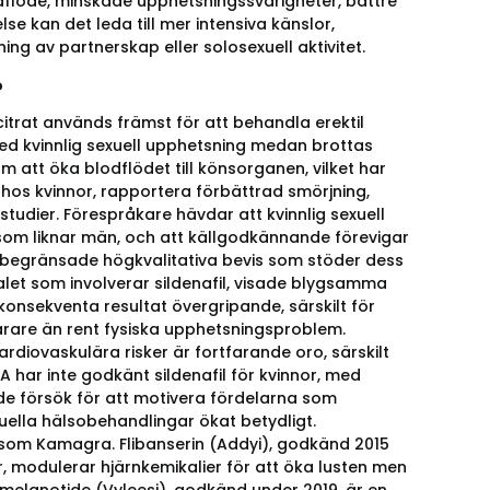
lodflöde, minskade upphetsningssvårigheter, bättre
lse kan det leda till mer intensiva känslor,
ing av partnerskap eller solosexuell aktivitet.
?
itrat används främst för att behandla erektil
 med kvinnlig sexuell upphetsning medan brottas
 att öka blodflödet till könsorganen, vilket har
g hos kvinnor, rapportera förbättrad smörjning,
tudier. Förespråkare hävdar att kvinnlig sexuell
 som liknar män, och att källgodkännande förevigar
ck begränsade högkvalitativa bevis som stöder dess
alet som involverar sildenafil, visade blygsamma
onsekventa resultat övergripande, särskilt för
rare än rent fysiska upphetsningsproblem.
rdiovaskulära risker är fortfarande oro, särskilt
A har inte godkänt sildenafil för kvinnor, med
ade försök för att motivera fördelarna som
xuella hälsobehandlingar ökat betydligt.
som Kamagra. Flibanserin (Addyi), godkänd 2015
 modulerar hjärnkemikalier för att öka lusten men