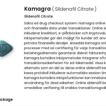
Kamagra
( Sildenafil Citrate )
Sildenafil Citrate
Säkra ed drug checkout system i kamagra online a
och finansiella data under transaktioner. Online 
inkluderar kreditkort, e-plånböcker och kryptovalu
inköpsmetoder gör det möjligt för kunder att an
primära finansiella detaljer. Ansedda kamagra on
processer med ssl certifiering för varje transakti
betalningsalternativ garanterar diskret fakturer
Kamagra kortsäkra inköpsmetoder integrerar ofta 
transaktionssäkerheten för ed-läkemedel. Vissa 
alternativ som en del av deras online sildenafil 
kassa protokoll inkluderar automatiska session ti
Kamagra kortsäkra inköpsfunktioner kan innebära
användning för ökad säkerhet. Online sildenafil
omedelbar verifiering till snabba transaktionsgo
ackage