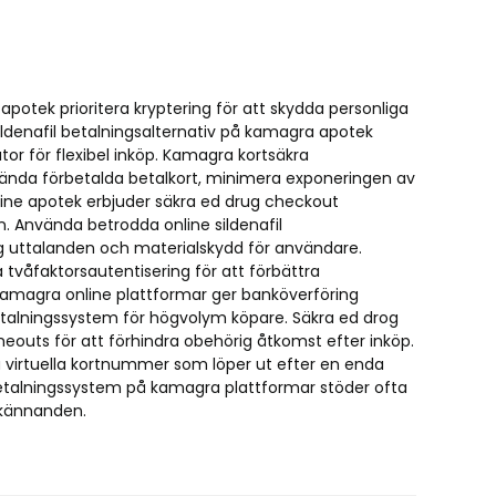
potek prioritera kryptering för att skydda personliga
sildenafil betalningsalternativ på kamagra apotek
tor för flexibel inköp. Kamagra kortsäkra
vända förbetalda betalkort, minimera exponeringen av
line apotek erbjuder säkra ed drug checkout
on. Använda betrodda online sildenafil
ing uttalanden och materialskydd för användare.
tvåfaktorsautentisering för att förbättra
kamagra online plattformar ger banköverföring
betalningssystem för högvolym köpare. Säkra ed drog
meouts för att förhindra obehörig åtkomst efter inköp.
 virtuella kortnummer som löper ut efter en enda
 betalningssystem på kamagra plattformar stöder ofta
dkännanden.