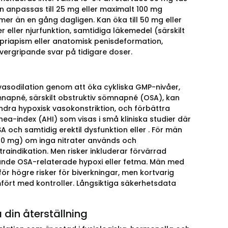
an anpassas till 25 mg eller maximalt 100 mg
mer än en gång dagligen. Kan öka till 50 mg eller
 eller njurfunktion, samtidiga läkemedel (särskilt
 priapism eller anatomisk penisdeformation,
övergripande svar på tidigare doser.
vasodilation genom att öka cykliska GMP-nivåer,
mnapné, särskilt obstruktiv sömnapné (OSA), kan
indra hypoxisk vasokonstriktion, och förbättra
a-index (AHI) som visas i små kliniska studier där
 och samtidig erektil dysfunktion eller . För män
0 mg) om inga nitrater används och
traindikation. Men risker inkluderar förvärrad
gande OSA-relaterade hypoxi eller fetma. Män med
r högre risker för biverkningar, men kortvarig
mfört med kontroller. Långsiktiga säkerhetsdata
din återställning