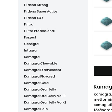
Fildena Strong
Fildena Super Active
Fildena XXX
Filitra
Filitra Professional
Forzest
Genegra
Intagra
Kamagra
Kamagra Chewable
Kamagra Effervescent
Kamagra Flavored
Kamagra Gold
Kamagr
Kamagra Oral Jelly
Kamagra, s
Kamagra Oral Jelly Vol-1
metformin
Kamagra Oral Jelly Vol-2
semagluti
Kamagra Polo
förändrar 