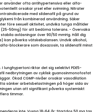
er använder ofta antihypertensiva eller alfa-
otentiellt orsakar yrsel eller svimning. Nitrater
r kontraindicerade med sildenafil på grund av
erglykemi från kombinerad användning. Säker
 före sexuell aktivitet, undvika tunga måltider
 (25-50mg) för att bedöma tolerans. - Övervaka
stabila avläsningar över 90/50 mmHg. Håll dig
e) kan påverka vätskebalansen. Undvik alkohol,
alfa-blockerare som doxazosin, ta sildenafil minst
I lunghypertoni riktar det sig selektivt PDE5-
afil nedbrytningen av cyklisk guanosinmonofosfat
väggar. Ökad CGMP-nivåer orsakar vasodilation
Detta sänker arbetsbelastningen på höger sida av
ningen utan att signifikant påverka systemiskt
 flera timmar.
enderas inte. Vuxna 18-64 år: Startdos 50 mg tas