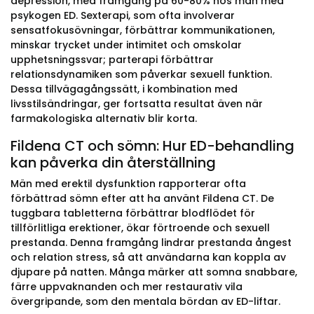
depression, med framgång på 60-80% hos män med
psykogen ED. Sexterapi, som ofta involverar
sensatfokusövningar, förbättrar kommunikationen,
minskar trycket under intimitet och omskolar
upphetsningssvar; parterapi förbättrar
relationsdynamiken som påverkar sexuell funktion.
Dessa tillvägagångssätt, i kombination med
livsstilsändringar, ger fortsatta resultat även när
farmakologiska alternativ blir korta.
Fildena CT och sömn: Hur ED-behandling
kan påverka din återställning
Män med erektil dysfunktion rapporterar ofta
förbättrad sömn efter att ha använt Fildena CT. De
tuggbara tabletterna förbättrar blodflödet för
tillförlitliga erektioner, ökar förtroende och sexuell
prestanda. Denna framgång lindrar prestanda ångest
och relation stress, så att användarna kan koppla av
djupare på natten. Många märker att somna snabbare,
färre uppvaknanden och mer restaurativ vila
övergripande, som den mentala bördan av ED-liftar.