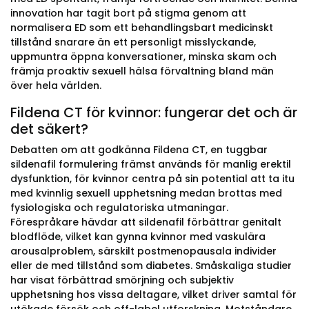
innovation har tagit bort på stigma genom att
normalisera ED som ett behandlingsbart medicinskt
tillstånd snarare än ett personligt misslyckande,
uppmuntra öppna konversationer, minska skam och
främja proaktiv sexuell hälsa förvaltning bland män
över hela världen.
Fildena CT för kvinnor: fungerar det och är
det säkert?
Debatten om att godkänna Fildena CT, en tuggbar
sildenafil formulering främst används för manlig erektil
dysfunktion, för kvinnor centra på sin potential att ta itu
med kvinnlig sexuell upphetsning medan brottas med
fysiologiska och regulatoriska utmaningar.
Förespråkare hävdar att sildenafil förbättrar genitalt
blodflöde, vilket kan gynna kvinnor med vaskulära
arousalproblem, särskilt postmenopausala individer
eller de med tillstånd som diabetes. Småskaliga studier
har visat förbättrad smörjning och subjektiv
upphetsning hos vissa deltagare, vilket driver samtal för