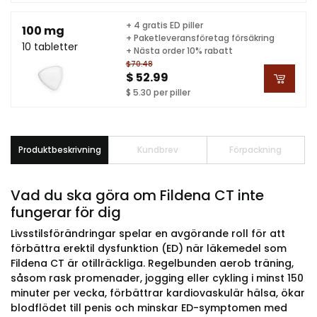
+ 4 gratis ED piller
100 mg
+ Paketleveransföretag försäkring
10 tabletter
+ Nästa order 10% rabatt
$70.48
$ 52.99
$ 5.30 per piller
Produktbeskrivning
Kundbrev
Förpackning
Vad du ska göra om Fildena CT inte
fungerar för dig
Livsstilsförändringar spelar en avgörande roll för att
förbättra erektil dysfunktion (ED) när läkemedel som
Fildena CT är otillräckliga. Regelbunden aerob träning,
såsom rask promenader, jogging eller cykling i minst 150
minuter per vecka, förbättrar kardiovaskulär hälsa, ökar
blodflödet till penis och minskar ED-symptomen med