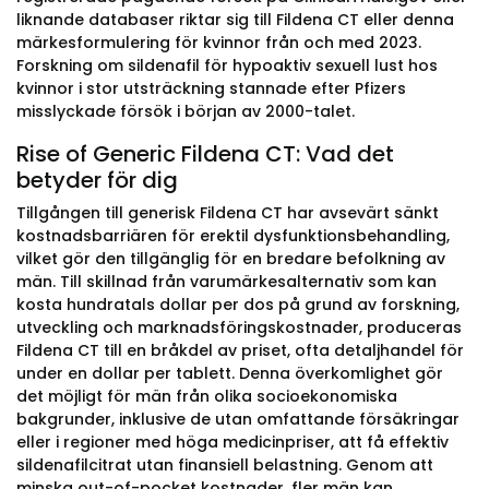
liknande databaser riktar sig till Fildena CT eller denna
märkesformulering för kvinnor från och med 2023.
Forskning om sildenafil för hypoaktiv sexuell lust hos
kvinnor i stor utsträckning stannade efter Pfizers
misslyckade försök i början av 2000-talet.
Rise of Generic Fildena CT: Vad det
betyder för dig
Tillgången till generisk Fildena CT har avsevärt sänkt
kostnadsbarriären för erektil dysfunktionsbehandling,
vilket gör den tillgänglig för en bredare befolkning av
män. Till skillnad från varumärkesalternativ som kan
kosta hundratals dollar per dos på grund av forskning,
utveckling och marknadsföringskostnader, produceras
Fildena CT till en bråkdel av priset, ofta detaljhandel för
under en dollar per tablett. Denna överkomlighet gör
det möjligt för män från olika socioekonomiska
bakgrunder, inklusive de utan omfattande försäkringar
eller i regioner med höga medicinpriser, att få effektiv
sildenafilcitrat utan finansiell belastning. Genom att
minska out-of-pocket kostnader, fler män kan