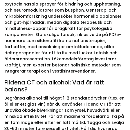
oxytocin nasala sprayer för bindning och upphetsning,
och neuromodulatorer som buspiron. Genterapi och
mikrobiomforskning undersöker hormonella obalanser
och gut-hjärnaxlar, medan digitala terapeutik och
mindfulness-appar får dragkraft för psykologiska
komponenter. Storskaliga försök, inklusive de på PDE5-
hämmare som sildenafil i kombinationsterapier,
fortsätter, med ansökningar om inkluderande, olika
deltagarepooler för att ta itu med luckor i etnisk och
åldersrepresentation. Läkemedelsföretag investerar
kraftigt, men experter betonar holistiska metoder som
integrerar terapi och livsstilsinterventioner.
Fildena CT och alkohol: Vad är rätt
balans?
Begränsa alkohol till högst 1-2 standarddrycker (t.ex. en
öl eller ett glas vin) när du använder Fildena CT för att
undvika ökade biverkningar som yrsel, huvudvärk eller
minskad effektivitet. För att maximera fördelarna: Ta på
en tom mage eller efter en lätt måltid. Tugga och svälja
30-60 minuter före sexuell aktivitet. Håll dig hydrerad