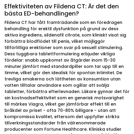
Effektiviteten av Fildena CT: Är det den
bästa ED-behandlingen?
Fildena CT har fått framträdande som en föredragen
behandling för erektil dysfunktion på grund av dess
aktiva ingrediens, sildenafil citrate, som kliniskt visat sig
förbättra blodflödet till penis, vilket möjliggör
tillförlitliga erektioner som svar på sexuell stimulering.
Dess tuggbara tablettformulering erbjuder viktiga
fördelar: snabb uppkomst av åtgärder inom 15-30
minuter jämfört med standardpiller som tar upp till en
timme, vilket gör den idealisk för spontan intimitet. De
trevliga smakerna och lättheten av konsumtion utan
vatten tilltalar användare som ogillar att svälja
tabletter, förbättra efterlevnaden. Läkare gynnar det för
sin kostnadseffektivitet som en generisk motsvarighet
till märkes Viagra, vilket ger jämförbar effekt till en
bråkdel av priset - ofta 70-80% billigare - utan att
kompromissa kvalitet, eftersom det uppfyller strikta
tillverkningsstandarder från välrenommerade
producenter som Fortune Healthcare. Kliniska studier