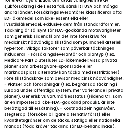
för erektil dysfunktion, omfattas vanligtvis inte av
sjukförsäkring i de flesta fall, särskilt i USA och många
andra länder. Försäkringsleverantörer klassificerar ofta
ED-läkemedel som icke-essentiella eller
livsstilsläkemedel, exklusive dem från standardformler.
Täckning är sällsynt för FDA-godkända motsvarigheter
som generisk sildenafil om det inte föreskrivs för
medicinskt nödvändiga tillstånd som pulmonell arteriell
hypertoni. Viktiga faktorer som påverkar täckningen
inkluderar: - Försäkringsleverantör och plantyp (t.ex.
Medicare Part D utesluter ED-läkemedel; vissa privata
planer som arbetsgivare-sponsrade eller
marknadsplats alternativ kan täcka med restriktioner).
Före tillståndskrav som bevisar medicinsk nödvändighet.
- Platser och förordningar (t.ex. begränsad täckning i
Europa under offentliga system, mer varierande i privata
planer). Generisk vs varumärkesstatus (Fildena CT, som
är en importerad icke-FDA-godkänd produkt, är inte
berättigad till ersättning). - Kostnadsdelningsnivåer,
stegterapi (försöker billigare alternativ först) eller
kvantitetsgränser om de täcks. statliga eller nationella
mandat (föda kräver täckning för ED-behandlingar).