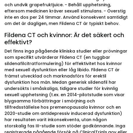
och undvik grapefruktjuice. - Behåll upphetsning,
eftersom medicinen kräver sexuell stimulans. - Överstig
inte en dos per 24 timmar. Använd konsekvent samtidigt
om det är dagligen, men Fildena CT är typiskt behov.
Fildena CT och kvinnor: Är det säkert och
effektivt?
Det finns inga pågående kliniska studier eller prövningar
som specifikt utvärderar Fildena CT (en tuggbar
sildenafilcitratformulering) för effektivitet hos kvinnor
med sexuell dysfunktion eller låg libido. Fildena CT är
främst utvecklad och marknadsförs för erektil
dysfunktion hos män. Medan generisk sildenafil har
undersökts i småskaliga, tidigare studier för kvinnlig
sexuell upphetsning (t.ex. en 2014-pilotstudie som visar
blygsamma förbättringar i smörjning och
tillfredsställelse hos premenopausala kvinnor och en
2020-studie om antidepressiv inducerad dysfunktion)
har resultaten varit inkonsekventa, utan någon
storskalig fas III-studie som stöder godkännande. Inga
registrerade pågående försök på ClinicalTrials.gov eller