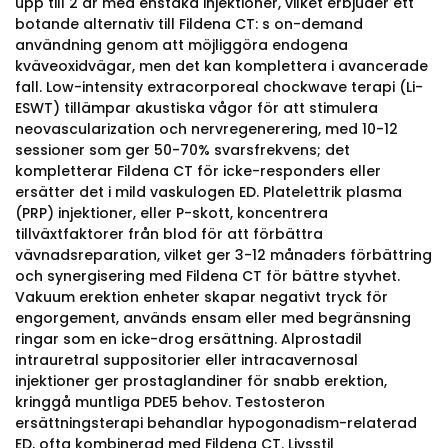
upp till 2 år med enstaka injektioner, vilket erbjuder ett
botande alternativ till Fildena CT: s on-demand
användning genom att möjliggöra endogena
kväveoxidvägar, men det kan komplettera i avancerade
fall. Low-intensity extracorporeal chockwave terapi (Li-
ESWT) tillämpar akustiska vågor för att stimulera
neovascularization och nervregenerering, med 10-12
sessioner som ger 50-70% svarsfrekvens; det
kompletterar Fildena CT för icke-responders eller
ersätter det i mild vaskulogen ED. Platelettrik plasma
(PRP) injektioner, eller P-skott, koncentrera
tillväxtfaktorer från blod för att förbättra
vävnadsreparation, vilket ger 3-12 månaders förbättring
och synergisering med Fildena CT för bättre styvhet.
Vakuum erektion enheter skapar negativt tryck för
engorgement, används ensam eller med begränsning
ringar som en icke-drog ersättning. Alprostadil
intrauretral suppositorier eller intracavernosal
injektioner ger prostaglandiner för snabb erektion,
kringgå muntliga PDE5 behov. Testosteron
ersättningsterapi behandlar hypogonadism-relaterad
ED, ofta kombinerad med Fildena CT. Livsstil