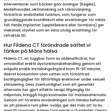
interventioner som bäcken golv övningar (Kegels),
Medelhavsdiet, viktminskning och rökavvänjning
förbättrar endothelial funktion, som fungerar som
grundläggande kosttillskott eller ersättningar för milda
fall. Penile implantat (uppblåsbara eller formbara) ger
mekanisk styvhet som en sista utväg ersättning för
refraktär ED.
Hur Fildena CT förändrade sättet vi
tänker på Mäns hälsa
Fildena CT, en tuggbar form av sildenafilcitrat, har
omvandlat erektil dysfunktionsbehandling genom att
erbjuda snabb inställningsåtgärd inom 15-30 minuter,
diskret konsumtion utan vatten och förbättrad
biotillgänglighet för tillförlitliga erektioner under sexuell
stimulering. Dess överkomlighet som ett generiskt
alternativ har gjort effektiv terapi tillgänglig för
miljontals, kringgå höga kostnader för märkesalternativ.
Genom att förenkla användningen och minska behovet
av att planera runt piller-svälja, ger det män att ta itu
med ED spontant, främja förtroende och intimitet. Denna