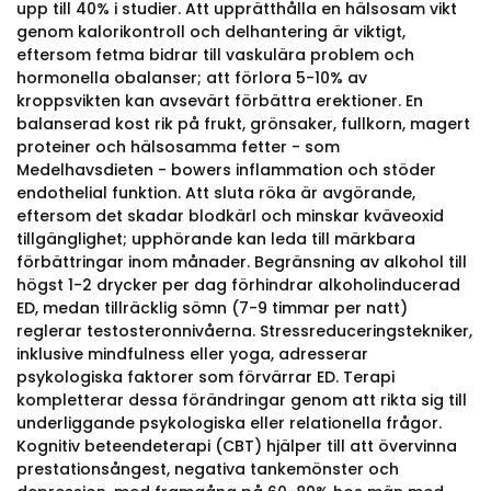
upp till 40% i studier. Att upprätthålla en hälsosam vikt
genom kalorikontroll och delhantering är viktigt,
eftersom fetma bidrar till vaskulära problem och
hormonella obalanser; att förlora 5-10% av
kroppsvikten kan avsevärt förbättra erektioner. En
balanserad kost rik på frukt, grönsaker, fullkorn, magert
proteiner och hälsosamma fetter - som
Medelhavsdieten - bowers inflammation och stöder
endothelial funktion. Att sluta röka är avgörande,
eftersom det skadar blodkärl och minskar kväveoxid
tillgänglighet; upphörande kan leda till märkbara
förbättringar inom månader. Begränsning av alkohol till
högst 1-2 drycker per dag förhindrar alkoholinducerad
ED, medan tillräcklig sömn (7-9 timmar per natt)
reglerar testosteronnivåerna. Stressreduceringstekniker,
inklusive mindfulness eller yoga, adresserar
psykologiska faktorer som förvärrar ED. Terapi
kompletterar dessa förändringar genom att rikta sig till
underliggande psykologiska eller relationella frågor.
Kognitiv beteendeterapi (CBT) hjälper till att övervinna
prestationsångest, negativa tankemönster och