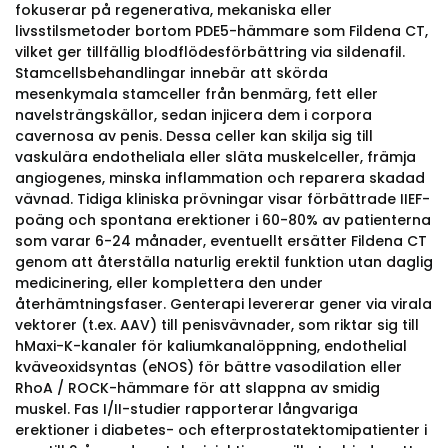
fokuserar på regenerativa, mekaniska eller
livsstilsmetoder bortom PDE5-hämmare som Fildena CT,
vilket ger tillfällig blodflödesförbättring via sildenafil.
Stamcellsbehandlingar innebär att skörda
mesenkymala stamceller från benmärg, fett eller
navelsträngskällor, sedan injicera dem i corpora
cavernosa av penis. Dessa celler kan skilja sig till
vaskulära endotheliala eller släta muskelceller, främja
angiogenes, minska inflammation och reparera skadad
vävnad. Tidiga kliniska prövningar visar förbättrade IIEF-
poäng och spontana erektioner i 60-80% av patienterna
som varar 6-24 månader, eventuellt ersätter Fildena CT
genom att återställa naturlig erektil funktion utan daglig
medicinering, eller komplettera den under
återhämtningsfaser. Genterapi levererar gener via virala
vektorer (t.ex. AAV) till penisvävnader, som riktar sig till
hMaxi-K-kanaler för kaliumkanalöppning, endothelial
kväveoxidsyntas (eNOS) för bättre vasodilation eller
RhoA / ROCK-hämmare för att slappna av smidig
muskel. Fas I/II-studier rapporterar långvariga
erektioner i diabetes- och efterprostatektomipatienter i