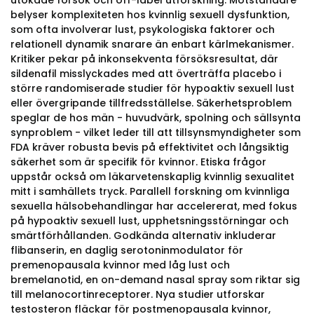
utökade försök och off-label utforskning. Motståndare
belyser komplexiteten hos kvinnlig sexuell dysfunktion,
som ofta involverar lust, psykologiska faktorer och
relationell dynamik snarare än enbart kärlmekanismer.
Kritiker pekar på inkonsekventa försöksresultat, där
sildenafil misslyckades med att överträffa placebo i
större randomiserade studier för hypoaktiv sexuell lust
eller övergripande tillfredsställelse. Säkerhetsproblem
speglar de hos män - huvudvärk, spolning och sällsynta
synproblem - vilket leder till att tillsynsmyndigheter som
FDA kräver robusta bevis på effektivitet och långsiktig
säkerhet som är specifik för kvinnor. Etiska frågor
uppstår också om läkarvetenskaplig kvinnlig sexualitet
mitt i samhällets tryck. Parallell forskning om kvinnliga
sexuella hälsobehandlingar har accelererat, med fokus
på hypoaktiv sexuell lust, upphetsningsstörningar och
smärtförhållanden. Godkända alternativ inkluderar
flibanserin, en daglig serotoninmodulator för
premenopausala kvinnor med låg lust och
bremelanotid, en on-demand nasal spray som riktar sig
till melanocortinreceptorer. Nya studier utforskar
testosteron fläckar för postmenopausala kvinnor,