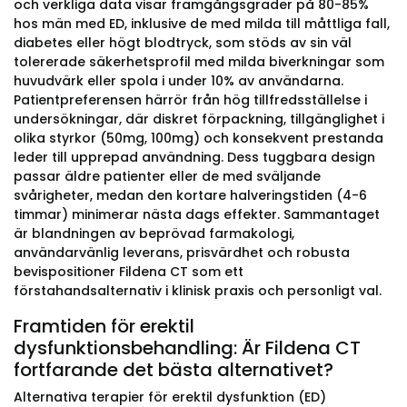
och verkliga data visar framgångsgrader på 80-85%
hos män med ED, inklusive de med milda till måttliga fall,
diabetes eller högt blodtryck, som stöds av sin väl
tolererade säkerhetsprofil med milda biverkningar som
huvudvärk eller spola i under 10% av användarna.
Patientpreferensen härrör från hög tillfredsställelse i
undersökningar, där diskret förpackning, tillgänglighet i
olika styrkor (50mg, 100mg) och konsekvent prestanda
leder till upprepad användning. Dess tuggbara design
passar äldre patienter eller de med sväljande
svårigheter, medan den kortare halveringstiden (4-6
timmar) minimerar nästa dags effekter. Sammantaget
är blandningen av beprövad farmakologi,
användarvänlig leverans, prisvärdhet och robusta
bevispositioner Fildena CT som ett
förstahandsalternativ i klinisk praxis och personligt val.
Framtiden för erektil
dysfunktionsbehandling: Är Fildena CT
fortfarande det bästa alternativet?
Alternativa terapier för erektil dysfunktion (ED)