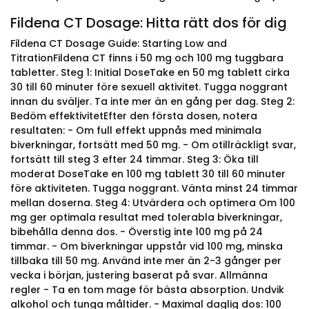
Fildena CT Dosage: Hitta rätt dos för dig
Fildena CT Dosage Guide: Starting Low and
TitrationFildena CT finns i 50 mg och 100 mg tuggbara
tabletter. Steg 1: Initial DoseTake en 50 mg tablett cirka
30 till 60 minuter före sexuell aktivitet. Tugga noggrant
innan du sväljer. Ta inte mer än en gång per dag. Steg 2:
Bedöm effektivitetEfter den första dosen, notera
resultaten: - Om full effekt uppnås med minimala
biverkningar, fortsätt med 50 mg. - Om otillräckligt svar,
fortsätt till steg 3 efter 24 timmar. Steg 3: Öka till
moderat DoseTake en 100 mg tablett 30 till 60 minuter
före aktiviteten. Tugga noggrant. Vänta minst 24 timmar
mellan doserna. Steg 4: Utvärdera och optimera Om 100
mg ger optimala resultat med tolerabla biverkningar,
bibehålla denna dos. - Överstig inte 100 mg på 24
timmar. - Om biverkningar uppstår vid 100 mg, minska
tillbaka till 50 mg. Använd inte mer än 2-3 gånger per
vecka i början, justering baserat på svar. Allmänna
regler - Ta en tom mage för bästa absorption. Undvik
alkohol och tunga måltider. - Maximal daglig dos: 100