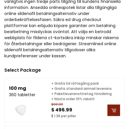
vanligtvis ingen tredje parts tillgång till kundens finansiella
information. Ansedda onlineapotek listar alla tillgängliga
online sildenafil betalningsalternativ under
orderbekräftelsesfasen. Säkra ed drug checkout
plattformar kan erbjuda köpare garantier om betalning
bearbetning misslyckas oväntat. Att välja en betrodd
webbplats för fildena ct-kortsäkra inköp minskar riskerna
för återbetalningar eller bedrägerier. Streamlined online
sildenafil betalningsalternativ tillgodoser olika
kundpreferenser under kassan.
Select Package
+ Gratis Ed rättegång pack
100 mg
+ Gratis standard airmail leverans
+ Paketleveransföretag försäkring
360 tabletter
+ Nästa order 10% rabatt
$661.00
$ 496.99
$ 1.38 per piller