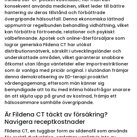
konsekvent använda medicinen, vilket leder till bättre
hantering av deras tillstånd och förbättrade
övergripande hälsoutfall. Denna ekonomiska lättnad
uppmuntrar regelbunden behandling vidhäftning, vilket
kan förbättra förtroende, relationer och psykiskt
välbefinnande. Apotek och online-återförsäljare som
lagrar generiska Fildena CT har utökat
distributionsnätverk, särskilt i utvecklingsländer och
underskattade områden, vilket garanterar snabbare
åtkomst utan långa väntetider eller importrestriktioner
som är vanliga med priciär original. I slutändan främjar
denna demokratisering av ED-terapi proaktivt
vårdengagemang, eftersom män känner sig
bemyndigade att ta itu med intima hälsofrågor snarare
än att skjuta upp på grund av kostnad, främja ett
hälsosammare samhälle övergripande.
Är Fildena CT täckt av försäkring?
Navigera receptkostnader
Fildena CT, en tuggbar form av sildenafil som används