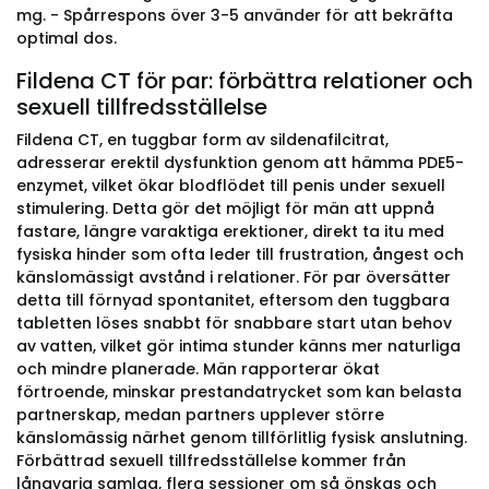
mg. - Spårrespons över 3-5 använder för att bekräfta
optimal dos.
Fildena CT för par: förbättra relationer och
sexuell tillfredsställelse
Fildena CT, en tuggbar form av sildenafilcitrat,
adresserar erektil dysfunktion genom att hämma PDE5-
enzymet, vilket ökar blodflödet till penis under sexuell
stimulering. Detta gör det möjligt för män att uppnå
fastare, längre varaktiga erektioner, direkt ta itu med
fysiska hinder som ofta leder till frustration, ångest och
känslomässigt avstånd i relationer. För par översätter
detta till förnyad spontanitet, eftersom den tuggbara
tabletten löses snabbt för snabbare start utan behov
av vatten, vilket gör intima stunder känns mer naturliga
och mindre planerade. Män rapporterar ökat
förtroende, minskar prestandatrycket som kan belasta
partnerskap, medan partners upplever större
känslomässig närhet genom tillförlitlig fysisk anslutning.
Förbättrad sexuell tillfredsställelse kommer från
långvarig samlag, flera sessioner om så önskas och