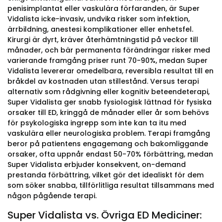
penisimplantat eller vaskulära förfaranden, är Super
Vidalista icke-invasiv, undvika risker som infektion,
ärrbildning, anestesi komplikationer eller enhetsfel.
Kirurgi är dyrt, kräver återhämtningstid på veckor till
månader, och bär permanenta förändringar risker med
varierande framgång priser runt 70-90%, medan Super
Vidalista levererar omedelbara, reversibla resultat till en
bråkdel av kostnaden utan stillestånd. Versus terapi
alternativ som rådgivning eller kognitiv beteendeterapi,
Super Vidalista ger snabb fysiologisk lättnad för fysiska
orsaker till ED, kringgå de månader eller år som behövs
för psykologiska ingrepp som inte kan ta itu med
vaskulära eller neurologiska problem. Terapi framgång
beror på patientens engagemang och bakomliggande
orsaker, ofta uppnår endast 50-70% förbättring, medan
Super Vidalista erbjuder konsekvent, on-demand
prestanda förbättring, vilket gör det idealiskt för dem
som söker snabba, tillförlitliga resultat tillsammans med
någon pågående terapi.
Super Vidalista vs. Övriga ED Mediciner: