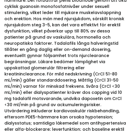
hämmare. Det förbättrar penis blodflöde genom att öka
cyklisk guanosin monofosfatnivåer under sexuell
stimulering, vilket leder till mjukare muskelavslappning
och erektion. Hos män med njursjukdom, särskilt kronisk
njursjukdom steg 3-5, kan det vara effektivt för erektil
dysfunktion, vilket påverkar upp till 80% av dessa
patienter på grund av vaskulära, hormonella och
neuropatiska faktorer. Tadalafils långa halveringstid
tillåter en gång daglig eller on-demand dosering,
eventuellt gynnar följsamhet trots njurclearance
begränsningar. Läkare bedömer lämplighet via
uppskattad glomerulär filtrering eller
kreatininclearance. För mild nedskrivning (CrCl 51-80
mL/min) gäller standarddosering. Måttlig (CrCl 31-50
mL/min) varnar för minskad frekvens. Svåra (CrCl <30
mL/min) eller dialyspatienter kräver dos capping vid 10
mg tadalafil motsvarande, undvika dapoxetin om CrCl
<30 ml/min på grund av ackumuleringsrisker.
Utvärdering inkluderar kardiovaskulär riskbehandling,
eftersom PDE5-hämmare kan orsaka hypotension;
dialysstatus; samtidiga läkemedel som antihypertensiva
eller alfa-blockerare; leverfunktion; och baseline erektil