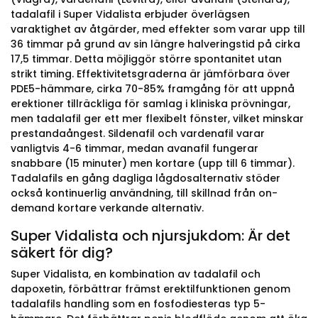
tadalafil i Super Vidalista erbjuder överlägsen
varaktighet av åtgärder, med effekter som varar upp till
36 timmar på grund av sin längre halveringstid på cirka
17,5 timmar. Detta möjliggör större spontanitet utan
strikt timing. Effektivitetsgraderna är jämförbara över
PDE5-hämmare, cirka 70-85% framgång för att uppnå
erektioner tillräckliga för samlag i kliniska prövningar,
men tadalafil ger ett mer flexibelt fönster, vilket minskar
prestandaångest. Sildenafil och vardenafil varar
vanligtvis 4-6 timmar, medan avanafil fungerar
snabbare (15 minuter) men kortare (upp till 6 timmar).
Tadalafils en gång dagliga lågdosalternativ stöder
också kontinuerlig användning, till skillnad från on-
demand kortare verkande alternativ.
Super Vidalista och njursjukdom: Är det
säkert för dig?
Super Vidalista, en kombination av tadalafil och
dapoxetin, förbättrar främst erektilfunktionen genom
tadalafils handling som en fosfodiesteras typ 5-