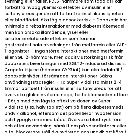
svimning eller faller. PDE5-hämmare som tadalafil kan
förbättra hypoglykemiska effekter av insulin eller
sulfonylureas genom att förbättra insulinkänsligheten
eller blodflödet, öka låg blodsockerrisk. - Dapoxetin har
minimala direkta interaktioner med diabetesläkemedel
men kan orsaka illamående, yrsel eller
serotoninrelaterade effekter som förenar
gastrointestinala biverkningar från metformin eller GLP-
1-agonister. - Inga större interaktioner med metformin-
eller SGLT2-hämmare, men additiv uttorkningsrisk från
dapoxetins biverkningar med SGLT2-inducerad diuresis.
Grapefruktjuice (hämmar CYP3A4) kan öka tadalafil /
dapoxetinnivåer, försämrade interaktioner. Säkra
användningsstrategier: - Ta Super Vidalista minst 2-4
timmar bortsett från insulin eller sulfonylureas för att
övervaka glukosnivåerna noga; testa blodsocker oftare.
- Börja med den lägsta effektiva dosen av Super
Vidalista (t.ex. halv tablett) om på flera diabetesmeds.
Undvik alkohol, eftersom det potentierar hypotension
och hypoglykemi med båda. Övervaka blodtryck före
och efter användning, särskilt om på vasodilatorer eller
alfa-blockerare. Håll dig hydrerad och undvik att köra /