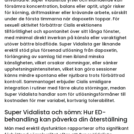
användare. Super Vidalistas yrsel och illamående kan
försämra koncentration, balans eller aptit, utgör risker
för körning, driftmaskiner eller krävande arbete, särskilt
under de första timmarna när dapoxetin toppar. För
sexuell aktivitet förbättrar Cialis erektionens
tillförlitlighet och spontanitet över sitt långa fönster,
med minimal direkt inverkan på känsla eller varaktighet
utöver bättre blodflöde. Super Vidalista ger liknande
erektil stöd plus försenad utlösning från dapoxetin,
förlängning av samlag tid men ibland minska
känsligheten, vilket orsakar domningar, eller sänker
upphetsningsintensiteten, vilket kan göra sessioner
känns mindre spontana eller njutbara trots förbättrad
kontroll. Sammantaget erbjuder Cialis smidigare
integration i rutiner med färre akuta störningar, medan
Super Vidalista handlar som för utlösningsförmåner till
kostnaden för mer variabel, kortvarig tolerabilitet.
Super Vidalista och sömn: Hur ED-
behandling kan påverka din återställning
Män med erektil dysfunktion rapporterar ofta signifikant