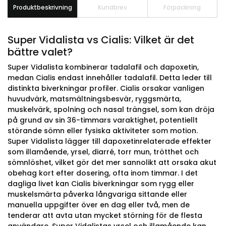
Produktbeskrivning
Kundbrev
Förpackning
Super Vidalista vs Cialis: Vilket är det
bättre valet?
Super Vidalista kombinerar tadalafil och dapoxetin,
medan Cialis endast innehåller tadalafil. Detta leder till
distinkta biverkningar profiler. Cialis orsakar vanligen
huvudvärk, matsmältningsbesvär, ryggsmärta,
muskelvärk, spolning och nasal trängsel, som kan dröja
på grund av sin 36-timmars varaktighet, potentiellt
störande sömn eller fysiska aktiviteter som motion.
Super Vidalista lägger till dapoxetinrelaterade effekter
som illamående, yrsel, diarré, torr mun, trötthet och
sömnlöshet, vilket gör det mer sannolikt att orsaka akut
obehag kort efter dosering, ofta inom timmar. I det
dagliga livet kan Cialis biverkningar som rygg eller
muskelsmärta påverka långvariga sittande eller
manuella uppgifter över en dag eller två, men de
tenderar att avta utan mycket störning för de flesta