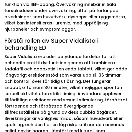
funktion via IIEF-poäng. Övervakning innebär initiala
försöksdoser under övervakning, tittar på förlängda
biverkningar som huvudvärk, dyspepsi eller ryggsmärta,
vilket kan intensifieras i uremia, med uppföljning
njurpaneler och symptomloggar.
Förstå rollen av Super Vidalista i
behandling ED
Super Vidalista erbjuder betydande fördelar för att
behandla erektil dysfunktion genom att kombinera
tadalafil och dapoxetin i en enda tablett, vilket ger både
långvarigt erektionsstöd som varar upp till 36 timmar
och kontroll över för tidig utlösning. Det fungerar
snabbt, ofta inom 30 minuter, vilket möjliggör spontan
sexuell aktivitet utan strikt timing. Användare upplever
tillförlitliga erektioner med sexuell stimulering, förbättrat
förtroende och förbättrad övergripande
tillfredsställelse på grund av dess dubbla åtgärder.
Biverkningar är vanligtvis milda, såsom huvudvärk eller
spolning, och den har en låg riskprofil när den används
enligt anvisningarna. Jämfört med kirurgi, som