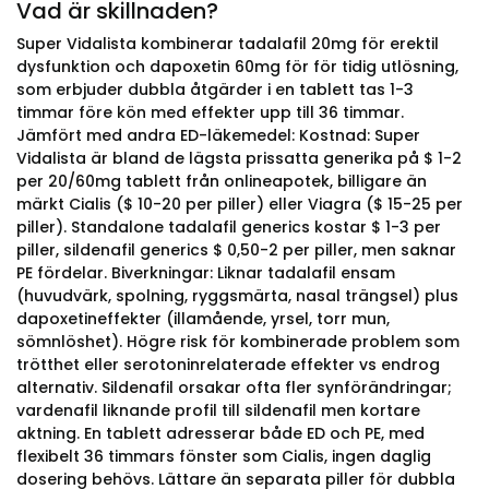
Vad är skillnaden?
Super Vidalista kombinerar tadalafil 20mg för erektil
dysfunktion och dapoxetin 60mg för för tidig utlösning,
som erbjuder dubbla åtgärder i en tablett tas 1-3
timmar före kön med effekter upp till 36 timmar.
Jämfört med andra ED-läkemedel: Kostnad: Super
Vidalista är bland de lägsta prissatta generika på $ 1-2
per 20/60mg tablett från onlineapotek, billigare än
märkt Cialis ($ 10-20 per piller) eller Viagra ($ 15-25 per
piller). Standalone tadalafil generics kostar $ 1-3 per
piller, sildenafil generics $ 0,50-2 per piller, men saknar
PE fördelar. Biverkningar: Liknar tadalafil ensam
(huvudvärk, spolning, ryggsmärta, nasal trängsel) plus
dapoxetineffekter (illamående, yrsel, torr mun,
sömnlöshet). Högre risk för kombinerade problem som
trötthet eller serotoninrelaterade effekter vs endrog
alternativ. Sildenafil orsakar ofta fler synförändringar;
vardenafil liknande profil till sildenafil men kortare
aktning. En tablett adresserar både ED och PE, med
flexibelt 36 timmars fönster som Cialis, ingen daglig
dosering behövs. Lättare än separata piller för dubbla