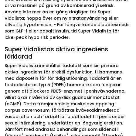
driva maskiner på grund av kombinerad yrselrisk.
Använd inte mer än en gång dagligen för Super
Vidalista; hoppa över om ny nitratanvändning eller
allvarlig hypotension. - För långverkande diabetesmeds
som GLP-1 eller basalt insulin, tid Super Vidalista för
icke-peak hypo risk perioder.
Super Vidalistas aktiva ingrediens
förklarad
Super Vidalista innehåller tadalafil som sin primära
aktiva ingrediens för erektil dysfunktion, tillsammans
med dapoxetin för för tidig utlösning. Tadalafil är en
fosfodiesteras typ 5 (PDE5) hämmare som fungerar
genom att blockera PDE5-enzymet i penisvävnaderna,
vilket ökar nivåerna av cyklisk guanosinmonofosfat
(cGMP). Detta främjar smidig muskelavslappning i
corpus cavernosum, förbättrar kväveoxidmedierad
vasodilation och förbättrar blodflödet till penis under
sexuell stimulering, underlättar en långvarig erektion.
Jämfört med andra ED behandlingar som sildenafil
(Viagra), vardenafil (Levitra), eller avanafil (Stendra),