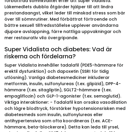
förbättrad sömnkvalitet efter att Super Vidalista.
Läkemedlets dubbla åtgärder hjälper till att lindra
prestandaangst, vilket leder till minskad stress som bär
över till sömnrutiner. Med förbättrat förtroende och
bättre sexuell tillfredsställelse upplever användarna
djupare avslappning, färre nattliga uppvakningar och
mer restaurativ vila övergripande.
Super Vidalista och diabetes: Vad är
riskerna och fördelarna?
Super Vidalista innehåller tadalafil (PDE5-hämmare för
erektil dysfunktion) och dapoxetin (SSRI för tidig
utlösning). Vanliga diabetesmediciner inkluderar
metformin, insulin, sulfonylureas (t.ex. glipizid), DPP-4-
hämmare (t.ex. sitagliptin), SGLT2-hämmare (t.ex.
empagliflozin) och GLP-1-agonister (t.ex. semaglutid).
Viktiga interaktioner: - Tadalafil kan orsaka vasodilation
och lägre blodtryck, förstärker hypotensionsrisken med
diabetesmeds som insulin, sulfonylureas eller
antihypertensiva som ofta koordineras (t.ex. ACE-
hämmare, beta-blockerare). Detta kan leda till yrsel,