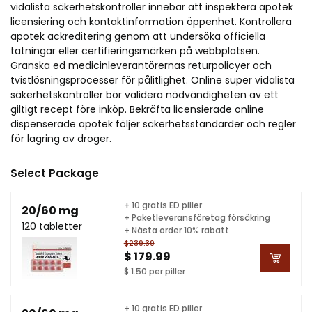
vidalista säkerhetskontroller innebär att inspektera apotek
licensiering och kontaktinformation öppenhet. Kontrollera
apotek ackreditering genom att undersöka officiella
tätningar eller certifieringsmärken på webbplatsen.
Granska ed medicinleverantörernas returpolicyer och
tvistlösningsprocesser för pålitlighet. Online super vidalista
säkerhetskontroller bör validera nödvändigheten av ett
giltigt recept före inköp. Bekräfta licensierade online
dispenserade apotek följer säkerhetsstandarder och regler
för lagring av droger.
Select Package
+ 10 gratis ED piller
20/60 mg
+ Paketleveransföretag försäkring
120 tabletter
+ Nästa order 10% rabatt
$239.39
$ 179.99
$ 1.50 per piller
+ 10 gratis ED piller