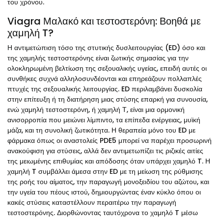
του χρόνου.
Viagra Μαλακό και τεστοστερόνη: Βοηθά με
χαμηλή T?
Η αντιμετώπιση τόσο της στυτικής δυσλειτουργίας (ED) όσο και
της χαμηλής τεστοστερόνης είναι ζωτικής σημασίας για την
ολοκληρωμένη βελτίωση της σεξουαλικής υγείας, επειδή αυτές οι
συνθήκες συχνά αλληλοσυνδέονται και επηρεάζουν πολλαπλές
πτυχές της σεξουαλικής λειτουργίας. ED περιλαμβάνει δυσκολία
στην επίτευξη ή τη διατήρηση μιας στύσης επαρκή για συνουσία,
ενώ χαμηλή τεστοστερόνη, ή χαμηλή Τ, είναι μια ορμονική
ανισορροπία που μειώνει λίμπιντο, τα επίπεδα ενέργειας, μυϊκή
μάζα, και τη συνολική ζωτικότητα. Η θεραπεία μόνο του ED με
φάρμακα όπως οι αναστολείς PDE5 μπορεί να παρέχει προσωρινή
ανακούφιση για στύσεις, αλλά δεν αντιμετωπίζει τις ριζικές αιτίες
της μειωμένης επιθυμίας και απόδοσης όταν υπάρχει χαμηλό T. Η
χαμηλή T συμβάλλει άμεσα στην ED με τη μείωση της ρύθμισης
της ροής του αίματος, την παραγωγή μονοξειδίου του αζώτου, και
την υγεία του πέους ιστού, δημιουργώντας έναν κύκλο όπου οι
κακές στύσεις καταστέλλουν περαιτέρω την παραγωγή
τεστοστερόνης. Διορθώνοντας ταυτόχρονα το χαμηλό T μέσω