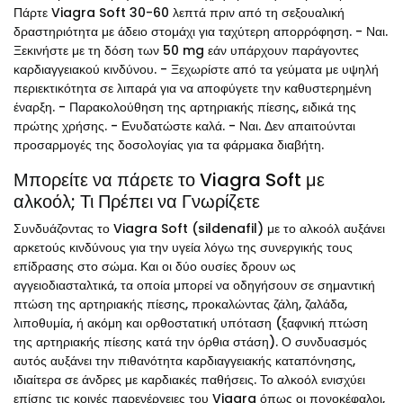
Πάρτε Viagra Soft 30-60 λεπτά πριν από τη σεξουαλική
δραστηριότητα με άδειο στομάχι για ταχύτερη απορρόφηση. - Ναι.
Ξεκινήστε με τη δόση των 50 mg εάν υπάρχουν παράγοντες
καρδιαγγειακού κινδύνου. - Ξεχωρίστε από τα γεύματα με υψηλή
περιεκτικότητα σε λιπαρά για να αποφύγετε την καθυστερημένη
έναρξη. - Παρακολούθηση της αρτηριακής πίεσης, ειδικά της
πρώτης χρήσης. - Ενυδατώστε καλά. - Ναι. Δεν απαιτούνται
προσαρμογές της δοσολογίας για τα φάρμακα διαβήτη.
Μπορείτε να πάρετε το Viagra Soft με
αλκοόλ; Τι Πρέπει να Γνωρίζετε
Συνδυάζοντας το Viagra Soft (sildenafil) με το αλκοόλ αυξάνει
αρκετούς κινδύνους για την υγεία λόγω της συνεργικής τους
επίδρασης στο σώμα. Και οι δύο ουσίες δρουν ως
αγγειοδιασταλτικά, τα οποία μπορεί να οδηγήσουν σε σημαντική
πτώση της αρτηριακής πίεσης, προκαλώντας ζάλη, ζαλάδα,
λιποθυμία, ή ακόμη και ορθοστατική υπόταση (ξαφνική πτώση
της αρτηριακής πίεσης κατά την όρθια στάση). Ο συνδυασμός
αυτός αυξάνει την πιθανότητα καρδιαγγειακής καταπόνησης,
ιδιαίτερα σε άνδρες με καρδιακές παθήσεις. Το αλκοόλ ενισχύει
επίσης τις κοινές παρενέργειες του Viagra όπως οι πονοκέφαλοι,