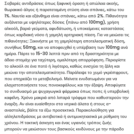
Σοβαρές αντιδράσεις όπως ξαφνική όραση ή απώλεια ακοής,
θωρακικό άλγος ή παρατεταμένη στύση είναι σπάνιες, κάτω του
1%. Ναυτία και εξάνθημα είναι σπάνιες, κάτω από 2%. Πιθανότητα
αυξάνεται με υψηλότερες δόσεις (πάνω από 100mg), χρήση
αλκοόλ, βαριά γεύματα, αφυδάτωση, ή υποκείμενες καταστάσεις
όπως καρδιακή νόσο ή χαμηλή αρτηριακή πίεση. Για να μειώσει τις
πιθανότητες: Ξεκινήστε με τη χαμηλότερη αποτελεσματική δόση,
συνήθως 50mg, και να αποφευχθεί η υπέρβαση των 100mg ανά
ημέρα. Πάρτε το 15-30 λεπτά πριν από τη δραστηριότητα με
άδειο στομάχι για ταχύτερη, ομαλότερη απορρόφηση. Περιορίστε
το αλκοόλ σε ένα ποτό ή λιγότερο, καθώς ενισχύει τη ζάλη και
μειώνει την αποτελεσματικότητα. Παράλειψε το χυμό γκρέιπφρουτ,
που επηρεάζει το μεταβολισμό. Μείνετε ενυδατωμένοι για να
ελαχιστοποιήσετε τους πονοκεφάλους και την έξαψη. Αποφύγετε
το συνδυασμό με ψυχαγωγικά φάρμακα όπως ποπς ή υπερβολική
καφεΐνη. Χρόνο μακριά από λιπαρά τρόφιμα που καθυστερούν την
έναρξη. Αν είναι ευαίσθητοι στα νιτρικά άλατα ή στους α-
αναστολείς, βάλτε τα έξω προσεκτικά. Παρακολούθηση για
αλληλεπιδράσεις με αντιβιοτικά ή αντιμυκητιασικά με ρύθμιση του
χρόνου. Η τακτική άσκηση και ένας υγιεινός τρόπος ζωής
μπορούν να μειώσουν τους βασικούς κινδύνους με την πάροδο