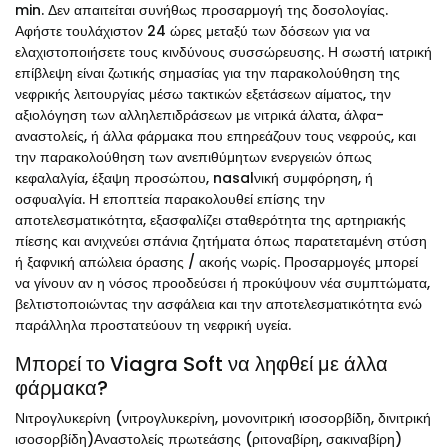
min. Δεν απαιτείται συνήθως προσαρμογή της δοσολογίας.
Αφήστε τουλάχιστον 24 ώρες μεταξύ των δόσεων για να
ελαχιστοποιήσετε τους κινδύνους συσσώρευσης. Η σωστή ιατρική
επίβλεψη είναι ζωτικής σημασίας για την παρακολούθηση της
νεφρικής λειτουργίας μέσω τακτικών εξετάσεων αίματος, την
αξιολόγηση των αλληλεπιδράσεων με νιτρικά άλατα, άλφα-
αναστολείς, ή άλλα φάρμακα που επηρεάζουν τους νεφρούς, και
την παρακολούθηση των ανεπιθύμητων ενεργειών όπως
κεφαλαλγία, έξαψη προσώπου, nasalνική συμφόρηση, ή
οσφυαλγία. Η εποπτεία παρακολουθεί επίσης την
αποτελεσματικότητα, εξασφαλίζει σταθερότητα της αρτηριακής
πίεσης και ανιχνεύει σπάνια ζητήματα όπως παρατεταμένη στύση
ή ξαφνική απώλεια όρασης / ακοής νωρίς. Προσαρμογές μπορεί
να γίνουν αν η νόσος προοδεύσει ή προκύψουν νέα συμπτώματα,
βελτιστοποιώντας την ασφάλεια και την αποτελεσματικότητα ενώ
παράλληλα προστατεύουν τη νεφρική υγεία.
Μπορεί το Viagra Soft να ληφθεί με άλλα
φάρμακα?
Νιτρογλυκερίνη (νιτρογλυκερίνη, μονονιτρική ισοσορβίδη, δινιτρική
ισοσορβίδη)Αναστολείς πρωτεάσης (ριτοναβίρη, σακιναβίρη)