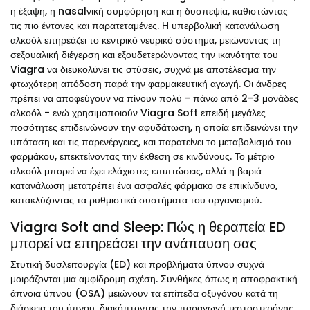
η έξαψη, η nasalνική συμφόρηση και η δυσπεψία, καθιστώντας
τις πιο έντονες και παρατεταμένες. Η υπερβολική κατανάλωση
αλκοόλ επηρεάζει το κεντρικό νευρικό σύστημα, μειώνοντας τη
σεξουαλική διέγερση και εξουδετερώνοντας την ικανότητα του
Viagra να διευκολύνει τις στύσεις, συχνά με αποτέλεσμα την
φτωχότερη απόδοση παρά την φαρμακευτική αγωγή. Οι άνδρες
πρέπει να αποφεύγουν να πίνουν πολύ - πάνω από 2-3 μονάδες
αλκοόλ - ενώ χρησιμοποιούν Viagra Soft επειδή μεγάλες
ποσότητες επιδεινώνουν την αφυδάτωση, η οποία επιδεινώνει την
υπόταση και τις παρενέργειες, και παρατείνει το μεταβολισμό του
φαρμάκου, επεκτείνοντας την έκθεση σε κινδύνους. Το μέτριο
αλκοόλ μπορεί να έχει ελάχιστες επιπτώσεις, αλλά η βαριά
κατανάλωση μετατρέπει ένα ασφαλές φάρμακο σε επικίνδυνο,
κατακλύζοντας τα ρυθμιστικά συστήματα του οργανισμού.
Viagra Soft and Sleep: Πώς η θεραπεία ED
μπορεί να επηρεάσει την ανάπαυση σας
Στυτική δυσλειτουργία (ED) και προβλήματα ύπνου συχνά
μοιράζονται μια αμφίδρομη σχέση. Συνθήκες όπως η αποφρακτική
άπνοια ύπνου (OSA) μειώνουν τα επίπεδα οξυγόνου κατά τη
διάρκεια του ύπνου, διακόπτοντας την παραγωγή τεστοστερόνης