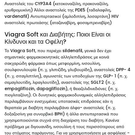
Αναστολείς του CYP3A4 (κετοκοναζόλη, ιτρακοναζόλη,
ερυθρομυκίνη) Άλλοι αναστολείς της PDE5 (ταδαλαφίλη,
vardenafil) Αντιυπερτασικοί (αμλοδιπίνη, λοσαρτάνη) HIV
αναστολείς πρωτεάσης (αταζαναβίρη, φοσαμπρεναβίρη)
Viagra Soft και Διαβήτης: Ποιοι Είναι οι
Κίνδυνοι και τα Οφέλη?
Το Viagra Soft, που περιέχει sildenafil, γενικά δεν έχει
σημαντικές φαρμακοκινητικές αλληλεπιδράσεις με κοινά
σακχαρώδη φάρμακα όπως μετφορμίνη, ινσουλίνη,
σουλφονυλουρία (π. χ. γλιπιζίδη, γλυβουρίδη), αναστολείς DPP- 4
(π. χ. σιταγλιπτίνη), αγωνιστές των υποδοχέων της GLP- 1 (π. χ.
σεμαγλουτίδη, λιραγλουτίδη), αναστολείς της SGLT2 (π. χ.
empagliflozin, dapagliflozin), ή θειαζολιδινεδιόνες (π. χ.
πιογλιταζόνη). Οι δυνητικές φαρμακοδυναμικές αλληλεπιδράσεις
περιλαμβάνουν ενισχυμένες υποτασικές επιδράσεις εάν η
θεραπεία με διαβήτη περιλαμβάνει άλφα- αναστολείς (π. χ.
δοξαζοσίνη για συνορβικό BPH) ή άλλα αντιυπερτασικά που
χρησιμοποιούνται συχνά στη διαχείριση του διαβήτη. Κανένα
πρόβλημα με διγουανίδη, ινσουλίνη ή τους περισσότερους από
του στόματος παράγοντες. Για να χρησιμοποιήσετε με ασφάλεια: -