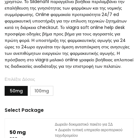
χρηστών. Το Sildenafil παραγγέλνει βοήθεια περιλαμβάνει την
επαλήθευση της γνησιότητας των φαρμάκων και της νομικής
συμμόρφωσης. Online φαρμακεία προτεραιότητα 24/7 ed
φαρμακευτική υποστήριξη για την επίλυση τεχνικών ζητημάτων
κατά τη διάρκεια checkout. Το viagra soft online help desk
προσφέρει οδηγίες βήμα προς βήμα για τους αγοραστές για
πρώτη φορά. Η υποστήριξη της φαρμακευτικής αγωγής για 24
ώρες το 24ωρο εγγυάται την άμεση ανταπόκριση στις ανησυχίες
των ανεπιθύμητων ενεργειών της φαρμακευτικής αγωγής. Η
πρόσβαση στο viagra μαλακό online γραφείο βοήθειας απλοποιεί
τις διαδικασίες αναδιάταξης για την επιστροφή των πελατών.
Επιλέξτε Δόσεις
50mg
100mg
Select Package
Δωρεάν δοκιμαστικό πακέτο για ΣΔ
+ Δωρεάν τυπική υπηρεσία αεροπορικού
50 mg
ταχυδρομείου