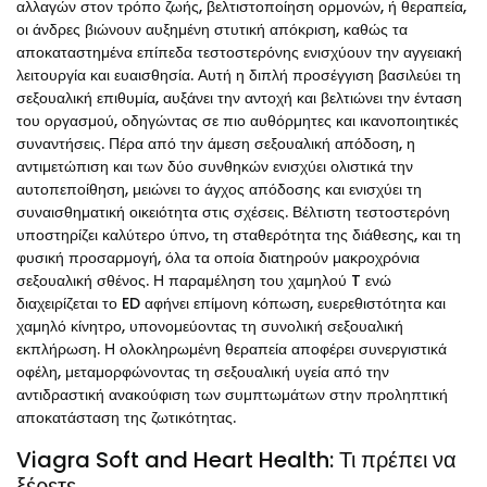
αλλαγών στον τρόπο ζωής, βελτιστοποίηση ορμονών, ή θεραπεία,
οι άνδρες βιώνουν αυξημένη στυτική απόκριση, καθώς τα
αποκαταστημένα επίπεδα τεστοστερόνης ενισχύουν την αγγειακή
λειτουργία και ευαισθησία. Αυτή η διπλή προσέγγιση βασιλεύει τη
σεξουαλική επιθυμία, αυξάνει την αντοχή και βελτιώνει την ένταση
του οργασμού, οδηγώντας σε πιο αυθόρμητες και ικανοποιητικές
συναντήσεις. Πέρα από την άμεση σεξουαλική απόδοση, η
αντιμετώπιση και των δύο συνθηκών ενισχύει ολιστικά την
αυτοπεποίθηση, μειώνει το άγχος απόδοσης και ενισχύει τη
συναισθηματική οικειότητα στις σχέσεις. Βέλτιστη τεστοστερόνη
υποστηρίζει καλύτερο ύπνο, τη σταθερότητα της διάθεσης, και τη
φυσική προσαρμογή, όλα τα οποία διατηρούν μακροχρόνια
σεξουαλική σθένος. Η παραμέληση του χαμηλού T ενώ
διαχειρίζεται το ED αφήνει επίμονη κόπωση, ευερεθιστότητα και
χαμηλό κίνητρο, υπονομεύοντας τη συνολική σεξουαλική
εκπλήρωση. Η ολοκληρωμένη θεραπεία αποφέρει συνεργιστικά
οφέλη, μεταμορφώνοντας τη σεξουαλική υγεία από την
αντιδραστική ανακούφιση των συμπτωμάτων στην προληπτική
αποκατάσταση της ζωτικότητας.
Viagra Soft and Heart Health: Τι πρέπει να
ξέρετε