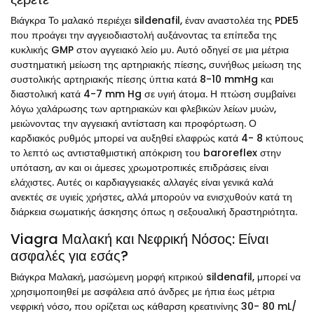
Βιάγκρα Το μαλακό περιέχει sildenafil, έναν αναστολέα της PDE5
που προάγει την αγγειοδιαστολή αυξάνοντας τα επίπεδα της
κυκλικής GMP στον αγγειακό λείο μυ. Αυτό οδηγεί σε μια μέτρια
συστηματική μείωση της αρτηριακής πίεσης, συνήθως μείωση της
συστολικής αρτηριακής πίεσης ύπτια κατά 8-10 mmHg και
διαστολική κατά 4-7 mm Hg σε υγιή άτομα. Η πτώση συμβαίνει
λόγω χαλάρωσης των αρτηριακών και φλεβικών λείων μυών,
μειώνοντας την αγγειακή αντίσταση και προφόρτωση. Ο
καρδιακός ρυθμός μπορεί να αυξηθεί ελαφρώς κατά 4- 8 κτύπους
το λεπτό ως αντισταθμιστική απόκριση του baroreflex στην
υπόταση, αν και οι άμεσες χρωμοτροπικές επιδράσεις είναι
ελάχιστες. Αυτές οι καρδιαγγειακές αλλαγές είναι γενικά καλά
ανεκτές σε υγιείς χρήστες, αλλά μπορούν να ενισχυθούν κατά τη
διάρκεια σωματικής άσκησης όπως η σεξουαλική δραστηριότητα.
Viagra Μαλακή και Νεφρική Νόσος: Είναι
ασφαλές για εσάς?
Βιάγκρα Μαλακή, μασώμενη μορφή κιτρικού sildenafil, μπορεί να
χρησιμοποιηθεί με ασφάλεια από άνδρες με ήπια έως μέτρια
νεφρική νόσο, που ορίζεται ως κάθαρση κρεατινίνης 30- 80 mL/