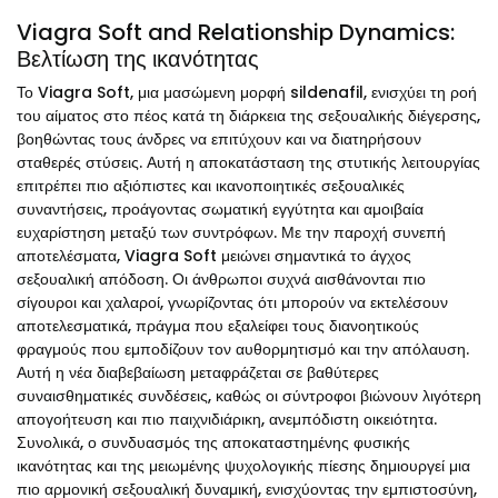
Viagra Soft and Relationship Dynamics:
Βελτίωση της ικανότητας
Το Viagra Soft, μια μασώμενη μορφή sildenafil, ενισχύει τη ροή
του αίματος στο πέος κατά τη διάρκεια της σεξουαλικής διέγερσης,
βοηθώντας τους άνδρες να επιτύχουν και να διατηρήσουν
σταθερές στύσεις. Αυτή η αποκατάσταση της στυτικής λειτουργίας
επιτρέπει πιο αξιόπιστες και ικανοποιητικές σεξουαλικές
συναντήσεις, προάγοντας σωματική εγγύτητα και αμοιβαία
ευχαρίστηση μεταξύ των συντρόφων. Με την παροχή συνεπή
αποτελέσματα, Viagra Soft μειώνει σημαντικά το άγχος
σεξουαλική απόδοση. Οι άνθρωποι συχνά αισθάνονται πιο
σίγουροι και χαλαροί, γνωρίζοντας ότι μπορούν να εκτελέσουν
αποτελεσματικά, πράγμα που εξαλείφει τους διανοητικούς
φραγμούς που εμποδίζουν τον αυθορμητισμό και την απόλαυση.
Αυτή η νέα διαβεβαίωση μεταφράζεται σε βαθύτερες
συναισθηματικές συνδέσεις, καθώς οι σύντροφοι βιώνουν λιγότερη
απογοήτευση και πιο παιχνιδιάρικη, ανεμπόδιστη οικειότητα.
Συνολικά, ο συνδυασμός της αποκαταστημένης φυσικής
ικανότητας και της μειωμένης ψυχολογικής πίεσης δημιουργεί μια
πιο αρμονική σεξουαλική δυναμική, ενισχύοντας την εμπιστοσύνη,