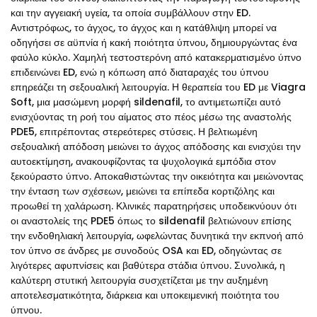
και την αγγειακή υγεία, τα οποία συμβάλλουν στην ED.
Αντιστρόφως, το άγχος, το άγχος και η κατάθλιψη μπορεί να
οδηγήσει σε αϋπνία ή κακή ποιότητα ύπνου, δημιουργώντας ένα
φαύλο κύκλο. Χαμηλή τεστοστερόνη από κατακερματισμένο ύπνο
επιδεινώνει ED, ενώ η κόπωση από διαταραχές του ύπνου
επηρεάζει τη σεξουαλική λειτουργία. Η θεραπεία του ED με Viagra
Soft, μια μασώμενη μορφή sildenafil, το αντιμετωπίζει αυτό
ενισχύοντας τη ροή του αίματος στο πέος μέσω της αναστολής
PDE5, επιτρέποντας στερεότερες στύσεις. Η βελτιωμένη
σεξουαλική απόδοση μειώνει το άγχος απόδοσης και ενισχύει την
αυτοεκτίμηση, ανακουφίζοντας τα ψυχολογικά εμπόδια στον
ξεκούραστο ύπνο. Αποκαθιστώντας την οικειότητα και μειώνοντας
την ένταση των σχέσεων, μειώνει τα επίπεδα κορτιζόλης και
προωθεί τη χαλάρωση. Κλινικές παρατηρήσεις υποδεικνύουν ότι
οι αναστολείς της PDE5 όπως το sildenafil βελτιώνουν επίσης
την ενδοθηλιακή λειτουργία, ωφελώντας δυνητικά την εκπνοή από
τον ύπνο σε άνδρες με συνοδούς OSA και ED, οδηγώντας σε
λιγότερες αφυπνίσεις και βαθύτερα στάδια ύπνου. Συνολικά, η
καλύτερη στυτική λειτουργία συσχετίζεται με την αυξημένη
αποτελεσματικότητα, διάρκεια και υποκειμενική ποιότητα του
ύπνου.