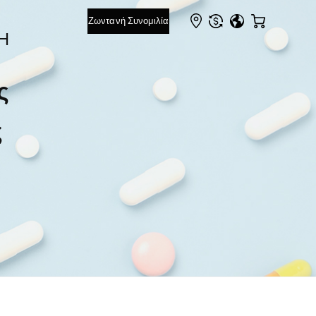
Ή
ς
ς