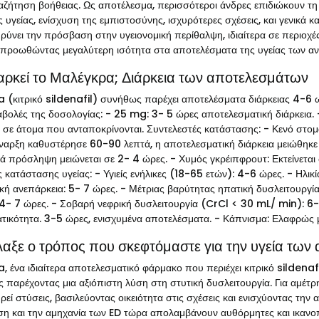
αζήτηση βοήθειας. Ως αποτέλεσμα, περισσότεροι άνδρες επιδιώκουν τη
 υγείας, ενίσχυση της εμπιστοσύνης, ισχυρότερες σχέσεις, και γενικά 
υρύνει την πρόσβαση στην υγειονομική περίθαλψη, ιδιαίτερα σε περιοχέ
προωθώντας μεγαλύτερη ισότητα στα αποτελέσματα της υγείας των α
αρκεί το Μαλέγκρα; Διάρκεια των αποτελεσμάτων
 (κιτρικό sildenafil) συνήθως παρέχει αποτελέσματα διάρκειας 4-6 ω
αβολές της δοσολογίας: - 25 mg: 3- 5 ώρες αποτελεσματική διάρκεια.
 σε άτομα που ανταποκρίνονται. Συντελεστές κατάστασης: - Κενό στομ
έναρξη καθυστέρησε 60-90 λεπτά, η αποτελεσματική διάρκεια μειώθηκε
ιά πρόσληψη μειώνεται σε 2- 4 ώρες. - Χυμός γκρέιπφρουτ: Εκτείνετ
 κατάστασης υγείας: - Υγιείς ενήλικες (18-65 ετών): 4-6 ώρες. - Ηλι
κή ανεπάρκεια: 5- 7 ώρες. - Μέτριας βαρύτητας ηπατική δυσλειτουργί
4- 7 ώρες. - Σοβαρή νεφρική δυσλειτουργία (CrCl < 30 mL/ min): 6- 
τικότητα. 3-5 ώρες, ενισχυμένα αποτελέσματα. - Κάπνισμα: Ελαφρώς 
αξε ο τρόπος που σκεφτόμαστε για την υγεία των
 ένα ιδιαίτερα αποτελεσματικό φάρμακο που περιέχει κιτρικό sildenaf
παρέχοντας μια αξιόπιστη λύση στη στυτική δυσλειτουργία. Για αμέτρη
ηρεί στύσεις, βασιλεύοντας οικειότητα στις σχέσεις και ενισχύοντας τ
η και την αμηχανία των ED τώρα απολαμβάνουν αυθόρμητες και ικανοπο