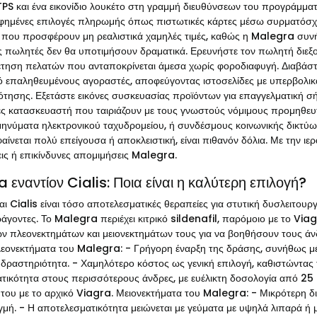
PS και ένα εικονίδιο λουκέτο στη γραμμή διευθύνσεων του προγράμματ
ημένες επιλογές πληρωμής όπως πιστωτικές κάρτες μέσω συρματόσχο
 που προσφέρουν μη ρεαλιστικά χαμηλές τιμές, καθώς η Malegra συνή
ς πωλητές δεν θα υποτιμήσουν δραματικά. Ερευνήστε τον πωλητή διεξοδ
έτηση πελατών που ανταποκρίνεται άμεσα χωρίς φοροδιαφυγή. Διαβάστ
 επαληθευμένους αγοραστές, αποφεύγοντας ιστοσελίδες με υπερβολικά 
τησης. Εξετάστε εικόνες συσκευασίας προϊόντων για επαγγελματική σή
ες κατασκευαστή που ταιριάζουν με τους γνωστούς νόμιμους προμηθευτ
μηνύματα ηλεκτρονικού ταχυδρομείου, ή συνδέσμους κοινωνικής δικτύωσ
ίνεται πολύ επείγουσα ή αποκλειστική, είναι πιθανόν δόλια. Με την ι
ς ή επικίνδυνες απομιμήσεις Malegra.
 εναντίον Cialis: Ποια είναι η καλύτερη επιλογή?
 Cialis είναι τόσο αποτελεσματικές θεραπείες για στυτική δυσλειτουργί
γοντες. Το Malegra περιέχει κιτρικό sildenafil, παρόμοιο με το Viagr
ν πλεονεκτημάτων και μειονεκτημάτων τους για να βοηθήσουν τους άν
λεονεκτήματα του Malegra: - Γρήγορη έναρξη της δράσης, συνήθως μέ
 δραστηριότητα. - Χαμηλότερο κόστος ως γενική επιλογή, καθιστώντας 
τικότητα στους περισσότερους άνδρες, με ευέλικτη δοσολογία από 25 
 του με το αρχικό Viagra. Μειονεκτήματα του Malegra: - Μικρότερη δι
γμή. - Η αποτελεσματικότητα μειώνεται με γεύματα με υψηλά λιπαρά ή 