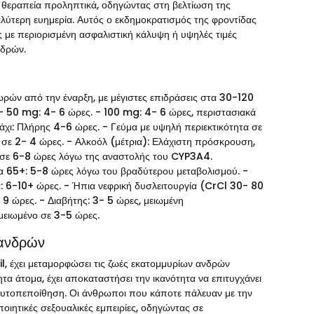
 θεραπεία προληπτικά, οδηγώντας στη βελτίωση της
καλύτερη ευημερία. Αυτός ο εκδημοκρατισμός της φροντίδας
ς με περιορισμένη ασφαλιστική κάλυψη ή υψηλές τιμές
νδρών.
ρών από την έναρξη, με μέγιστες επιδράσεις στα 30-120
 - 50 mg: 4- 6 ώρες. - 100 mg: 4- 6 ώρες, περιστασιακά
άχι: Πλήρης 4-6 ώρες. - Γεύμα με υψηλή περιεκτικότητα σε
 σε 2- 4 ώρες. - Αλκοόλ (μέτρια): Ελάχιστη πρόσκρουση,
αι σε 6-8 ώρες λόγω της αναστολής του CYP3A4.
κία 65+: 5-8 ώρες λόγω του βραδύτερου μεταβολισμού. -
α: 6-10+ ώρες. - Ήπια νεφρική δυσλειτουργία (CrCl 30- 80
9 ώρες. - Διαβήτης: 3- 5 ώρες, μειωμένη
μειωμένο σε 3-5 ώρες.
 ανδρών
il, έχει μεταμορφώσει τις ζωές εκατομμυρίων ανδρών
τα άτομα, έχει αποκαταστήσει την ικανότητα να επιτυγχάνει
ην αυτοπεποίθηση. Οι άνθρωποι που κάποτε πάλευαν με την
ιητικές σεξουαλικές εμπειρίες, οδηγώντας σε