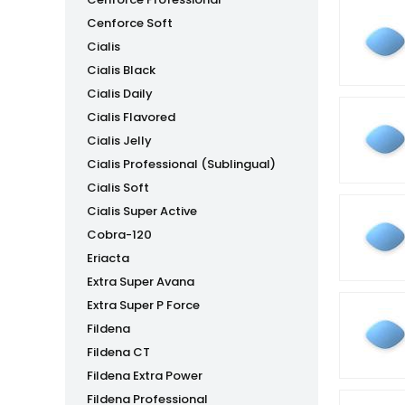
Cenforce Soft
Cialis
Cialis Black
Cialis Daily
Cialis Flavored
Cialis Jelly
Cialis Professional (Sublingual)
Cialis Soft
Cialis Super Active
Cobra-120
Eriacta
Extra Super Avana
Extra Super P Force
Fildena
Fildena CT
Fildena Extra Power
Fildena Professional