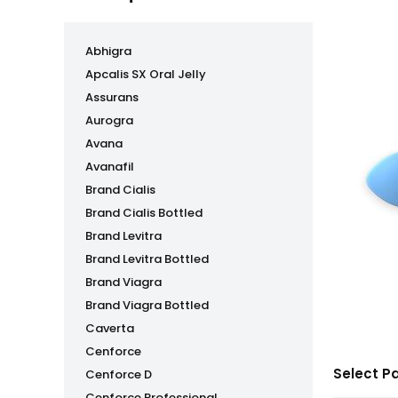
Abhigra
Apcalis SX Oral Jelly
Assurans
Aurogra
Avana
Avanafil
Brand Cialis
Brand Cialis Bottled
Brand Levitra
Brand Levitra Bottled
Brand Viagra
Brand Viagra Bottled
Caverta
Cenforce
Select P
Cenforce D
Cenforce Professional