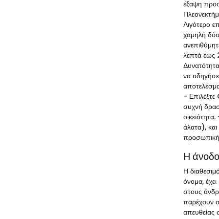
έξαψη προσ
Πλεονεκτήμ
Λιγότερο επ
χαμηλή δόσ
ανεπιθύμητε
λεπτά έως 2
Δυνατότητα
να οδηγήσε
αποτελέσμα
- Επιλέξτε 
συχνή δρασ
οικειότητα.
άλατα), και
προσωπική
Η άνοδο
Η διαθεσιμ
όνομα, έχε
στους άνδρ
παρέχουν σ
απευθείας 