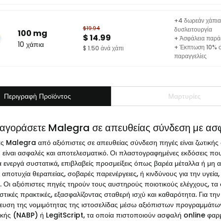
+4 δωρεάν χάπια 
$19.94
δυσλειτουργία
100 mg
$ 14.99
+ Ἀσφάλεια παρά
10 χάπια
+ Έκπτωση 10% σ
$ 1.50 ἀνά χάπι
παραγγελίες
Περιγραφὴ Προϊόντος
Μαρτυρίες
αγοράσετε Malegra σε απευθείας σύνδεση με ασφ
ς Malegra από αξιόπιστες σε απευθείας σύνδεση πηγές είναι ζωτικής σ
 είναι ασφαλές και αποτελεσματικό. Οι πλαστογραφημένες εκδόσεις πο
 ενεργά συστατικά, επιβλαβείς προσμείξεις όπως βαρέα μέταλλα ή μη α
αποτυχία θεραπείας, σοβαρές παρενέργειες, ή κινδύνους για την υγεία
ς. Οι αξιόπιστες πηγές τηρούν τους αυστηρούς ποιοτικούς ελέγχους, τα
τικές πρακτικές, εξασφαλίζοντας σταθερή ισχύ και καθαρότητα. Για τη
ευση της νομιμότητας της ιστοσελίδας μέσω αξιόπιστων προγραμμάτω
κής (NABP) ή LegitScript, τα οποία πιστοποιούν ασφαλή online φαρμ