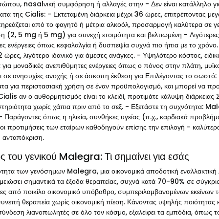
ώπου, nasalνική συμφόρηση ή αλλαγές στην - Δεν είναι κατάλληλο γι
ατα της Cialis: - Εκτεταμένη διάρκεια μέχρι 36 ώρες, επιτρέποντας μ
ηρεάζεται από το φαγητό ή μέτρια αλκοόλ, προσαρμογή καλύτερα σε γεύ
η (2, 5 mg ή 5 mg) για συνεχή ετοιμότητα και βελτιωμένη - Λιγότερες 
ς ενέργειες όπως κεφαλαλγία ή δυσπεψία συχνά πιο ήπια με το χρόνο. 
 ώρες, λιγότερο ιδανικό για άμεσες ανάγκες. - Υψηλότερο κόστος, ειδικ
 για μοναδικές ανεπιθύμητες ενέργειες όπως ο πόνος στην πλάτη, μυϊ
ι σε ανησυχίες ανοχής ή σε άσκοπη έκθεση για Επιλέγοντας το σωστό: 
τα για περιστασιακή χρήση σε έναν προϋπολογισμό, και μπορεί να προ
Cialis αν ο αυθορμητισμός είναι το κλειδί, προτιμάτε κάλυψη διάρκειας
τηριότητα χωρίς χάπια πριν από το σεξ. - Εξετάστε τη συχνότητα: Male
 - Παράγοντες όπως η ηλικία, συνθήκες υγείας (π.χ., καρδιακά προβλήμ
 οι προτιμήσεις των εταίρων καθοδηγούν επίσης την επιλογή - καλύτερα κα
 ανταπόκριση.
ς του γενικού Malegra: Τι σημαίνει για εσάς
ότητα των γενόσημων Malegra, μια οικονομικά αποδοτική εναλλακτική 
ι μειώσει σημαντικά τα έξοδα θεραπείας, συχνά κατά 70-90% σε σύγκρι
ες από ποικίλο οικονομικό υπόβαθρο, συμπεριλαμβανομένων εκείνων τ
υνεπή θεραπεία χωρίς οικονομική πίεση. Κάνοντας υψηλής ποιότητας κ
σύνδεση λιανοπωλητές σε όλο τον κόσμο, εξαλείφει τα εμπόδια, όπω