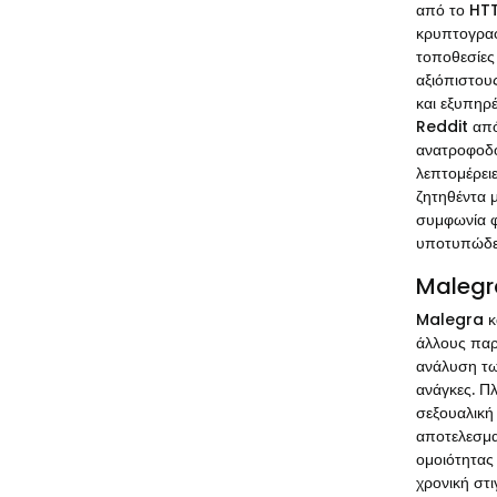
από το HTT
κρυπτογραφ
τοποθεσίες
αξιόπιστου
και εξυπηρ
Reddit από
ανατροφοδό
λεπτομέρει
ζητηθέντα 
συμφωνία φα
υποτυπώδει
Malegra
Malegra και
άλλους παρά
ανάλυση τω
ανάγκες. Π
σεξουαλική
αποτελεσμα
ομοιότητας
χρονική στι