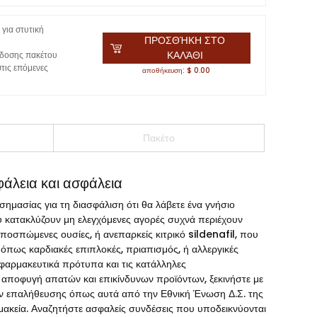
για στυτική
ΠΡΟΣΘΉΚΗ ΣΤΟ
ΚΑΛΆΘΙ
δοσης πακέτου
τις επόμενες
αποθήκευση: $ 0.00
Πακέτο
άλεια και ασφάλεια
ημασίας για τη διασφάλιση ότι θα λάβετε ένα γνήσιο
υ κατακλύζουν μη ελεγχόμενες αγορές συχνά περιέχουν
ποσπώμενες ουσίες, ή ανεπαρκείς κιτρικό sildenafil, που
, όπως καρδιακές επιπλοκές, πριαπισμός, ή αλλεργικές
 φαρμακευτικά πρότυπα και τις κατάλληλες
ν αποφυγή απατών και επικίνδυνων προϊόντων, ξεκινήστε με
ν επαλήθευσης όπως αυτά από την Εθνική Ένωση Δ.Σ. της
ακεία. Αναζητήστε ασφαλείς συνδέσεις που υποδεικνύονται