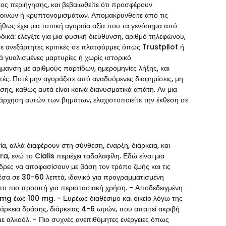
ος περιήγησης, και βεβαιωθείτε ότι προσφέρουν
ινων ή κρυπτονομισμάτων. Απομακρυνθείτε από τις
θως έχει μια τυπική αγοραία αξία που τα γενόσημα από
ικά: ελέγξτε για μια φυσική διεύθυνση, αριθμό τηλεφώνου,
ε ανεξάρτητες κριτικές σε πλατφόρμες όπως Trustpilot ή
γυαλισμένες μαρτυρίες ή χωρίς ιστορικό
μανση με αριθμούς παρτίδων, ημερομηνίες λήξης, και
ές. Ποτέ μην αγοράζετε από αναδυόμενες διαφημίσεις, μη
ης, καθώς αυτά είναι κοινά διανυσματικά απάτη. Αν μια
εράρχηση αυτών των βημάτων, ελαχιστοποιείτε την έκθεση σε
α, αλλά διαφέρουν στη σύνθεση, έναρξη, διάρκεια, και
a, ενώ το Cialis περιέχει ταδαλαφίλη. Εδώ είναι μια
δρες να αποφασίσουν με βάση τον τρόπο ζωής και τις
σα σε 30-60 λεπτά, ιδανικό για προγραμματισμένη
το πιο προσιτή για περιστασιακή χρήση. - Αποδεδειγμένη
mg έως 100 mg. - Ευρέως διαθέσιμο και οικείο λόγω της
άρκεια δράσης, διάρκειας 4-6 ωρών, που απαιτεί ακριβή
με αλκοόλ. - Πιο συχνές ανεπιθύμητες ενέργειες όπως