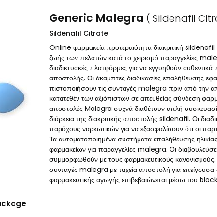
Generic Malegra
( Sildenafil Citr
Sildenafil Citrate
Online φαρμακεία προτεραιότητα διακριτική sildenafil
ζωής των πελατών κατά το χειρισμό παραγγελίες male
διαδικτυακές πλατφόρμες για να εγγυηθούν αυθεντικ
αποστολής. Οι άκαμπτες διαδικασίες επαλήθευσης εφαρ
πιστοποιήσουν τις συνταγές malegra πριν από την α
κατατεθέν των αξιόπιστων σε απευθείας σύνδεση φαρμα
αποστολές Malegra συχνά διαθέτουν απλή συσκευασία γ
διάρκεια της διακριτικής αποστολής sildenafil. Οι δι
παρόχους ναρκωτικών για να εξασφαλίσουν ότι οι παρ
Τα αυτοματοποιημένα συστήματα επαλήθευσης ηλικίας
φαρμακείων για παραγγελίες malegra. Οι διαβουλεύσε
συμμορφωθούν με τους φαρμακευτικούς κανονισμούς.
συνταγές malegra με ταχεία αποστολή για επείγουσα δ
φαρμακευτικής αγωγής επιβεβαιώνεται μέσω του bloc
ackage