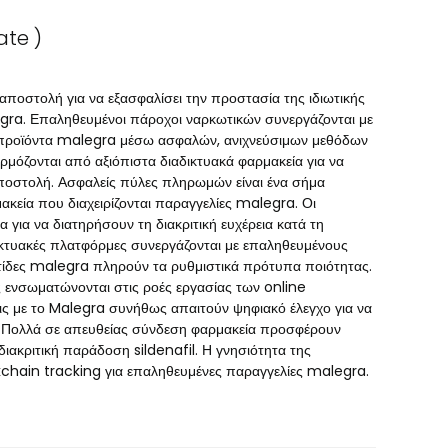
ate )
 αποστολή για να εξασφαλίσει την προστασία της ιδιωτικής
gra. Επαληθευμένοι πάροχοι ναρκωτικών συνεργάζονται με
ά προϊόντα malegra μέσω ασφαλών, ανιχνεύσιμων μεθόδων
μόζονται από αξιόπιστα διαδικτυακά φαρμακεία για να
ποστολή. Ασφαλείς πύλες πληρωμών είναι ένα σήμα
κεία που διαχειρίζονται παραγγελίες malegra. Οι
ια να διατηρήσουν τη διακριτική ευχέρεια κατά τη
αδικτυακές πλατφόρμες συνεργάζονται με επαληθευμένους
τίδες malegra πληρούν τα ρυθμιστικά πρότυπα ποιότητας.
 ενσωματώνονται στις ροές εργασίας των online
ις με το Malegra συνήθως απαιτούν ψηφιακό έλεγχο για να
 Πολλά σε απευθείας σύνδεση φαρμακεία προσφέρουν
ιακριτική παράδοση sildenafil. Η γνησιότητα της
kchain tracking για επαληθευμένες παραγγελίες malegra.