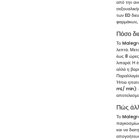
από την αν
σεξουαλικής
των ED διε
φαρμάκων, 
Πόσο δι
Το Malegra
λεπτά. Μετ
έως 8 ώρες
λιπαρά: Η 
αλλά η βαρ
Παραλλαγές
Ήπια ηπατι
mL/ min): 
αποτελεσμα
Πώς άλλ
Το Malegra,
παγκοσμίως 
και να διατ
απογοήτευσ