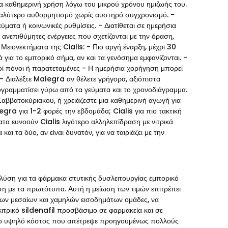
α καθημερινή χρήση λόγω του μικρού χρόνου ημιζωής του.
εγαλύτερο αυθορμητισμό χωρίς αυστηρό συγχρονισμό. -
ματα ή κοινωνικές ρυθμίσεις. - Διατίθεται σε ημερήσια
ανεπιθύμητες ενέργειες που σχετίζονται με την όραση,
Μειονεκτήματα της Cialis: - Πιο αργή έναρξη, μέχρι 30
ά για το εμπορικό σήμα, αν και τα γενόσημα εμφανίζονται. -
κοί πόνοι ή παρατεταμένες - Η ημερήσια χορήγηση μπορεί
- Διαλέξτε Malegra αν θέλετε γρήγορα, αξιόπιστα
γραμματίσει γύρω από τα γεύματα και το χρονοδιάγραμμα.
 Σαββατοκύριακου, ή χρειάζεστε μια καθημερινή αγωγή για
gra για 1-2 φορές την εβδομάδα; Cialis για πιο τακτική
ατα ευνοούν Cialis λιγότερο αλληλεπίδραση με νιτρικά
ι τα δύο, αν είναι δυνατόν, για να ταιριάζει με την
λύση για τα φάρμακα στυτικής δυσλειτουργίας εμπορικό
ση με τα πρωτότυπα. Αυτή η μείωση των τιμών επιτρέπει
ων μεσαίων και χαμηλών εισοδημάτων ομάδες, να
ιτρικό sildenafil προσβάσιμο σε φαρμακεία και σε
ς το υψηλό κόστος που απέτρεψε προηγουμένως πολλούς