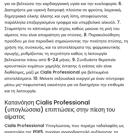
για να βελτιώσει την καρδιαγγειακή υγεία και την κυκλοφορία. 6.
Διατηρήστε μια υγιεινή διατροφή πλούσια σε φρούτα, λαχανικά,
δημητριακά ολικής άλεσης και υγιή λίπη, αποφεύγοντας
παράλληλα επεξεργασμένα τρόφιμα και υπερβολικό αλκοόλ. 7.
Σταματήστε το κάπνισμα εάν ισχύει, καθώς μειώνει τη ροή του
αίματος που είναι απαραίτητη για στύσεις. 8. Παρακολούθηση
προόδου με ένα περιοδικό σημειώνοντας την ποιότητα στύσης, τη
χρήση της συσκευής, και τα αποτελέσματα της φαρμακευτικής
αγωγής, ρυθμίζοντας τη συχνότητα καθώς η λειτουργία
βελτιώνεται πάνω από 6-24 μήνες. 9. Συνδυάστε θεραπεία
κρουστικών κυμάτων χαμηλής έντασης ή ενέσεις εάν είναι
διαθέσιμες, μαζί με Cialis Professional για βελτιωμένα
αποτελέσματα. 10. Μείνετε σεξουαλικά ενεργοί με έναν σύντροφο
μέσω μη-πεφωτιστική οικειότητα για να διατηρήσει την επιθυμία
και τη λειτουργία.
Κατανόηση Cialis Professional
(υπογλώσσια) επιπτώσεις στην πίεση του
αίματος
Cialis Professional Υπογλώσσια, που περιέχει ταδαλαφίλη ως
αναστολέα της PDE5, προάγει αγγειοδιαστολή αυξάνοντας τα