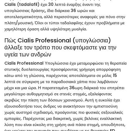
Cialis (tadalafil) έχει 30 λεπτά έναρξης έναντι της
υπογλώσσιας δράσης, ίδια διάρκεια 36 ωρών και
αποτελεσματικότητα, αλλά περισσότερες αναφορές για πόνο στην
πλάτη/μουσική. Όλοι οι τύποι ταδαλαφίλης έχουν προβλήματα με
χαμηλότερη όραση αλλά υψηλότερη μυαλγία.
Πώς Cialis Professional (υπογλώσσια)
άλλαξε τον τρόπο που σκεφτόμαστε για την
υγεία των ανδρών
Cialis Professional Υπογλώσσια έχει μεταμορφώσει τη θεραπεία
στυτικής δυσλειτουργίας προσφέροντας γρήγορη απορρόφηση
κάτω από τη γλώσσα, παρέχοντας αποτελέσματα σε μόλις 15
λεπτά σε σύγκριση με τα παραδοσιακά χάπια που λαμβάνουν
μέχρι και μια ώρα. Η παρατεταμένη 36ωρη διάρκειά του επιτρέπει
μεγαλύτερο αυθορμητισμό σε στενές στιγμές, εξαλείφοντας
ακριβώς την πίεση των δόσεων χρονισμού. Αυτή η ευκολία έχει
εξουσιοδοτήσει τους άνδρες να ανακτήσουν την εμπιστοσύνη
χωρίς αυστηρό σχεδιασμό, προάγοντας πιο φυσικές σεξουαλικές
εμπειρίες. Παρέχοντας μια διακριτική, χωρίς βελόνες εναλλακτική
λύση που είναι εύκολη στη χρήση ανά πάσα στιγμή, οπουδήποτε,
έχει μειώσει την αμηχανία που συνδέεται με τις θεραπείες ED,