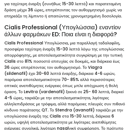
για ταχύτερη έναρξη (συνήθως 15-30 λεπτά) και παρατεταμένη
δράση μέχρι 36 ώρες, επιτρέποντας τον αυθορμητισμό χωρίς να
επηρεάζει τη λίμπιντο ή απαιτώντας χρονομετρημένη δοσολογία.
Cialis Professional (Υπογλώσσια) εναντίον
άλλων φαρμάκων ED: Ποια είναι η διαφορά?
Cialis Professional Υπογλώσσια, μια παραλλαγή ταδαλαφίλη,
προσφέρει ταχύτερη έναρξη 15-30 λεπτά λόγω της υπογλώσσιας
απορρόφησης, με αποτελεσματικότητα συγκρίσιμη με την τυπική
Cialis στο 81% ποσοστό επιτυχίας σε δοκιμές, και διάρκεια έως
36 ώρες επιτρέποντας τον αυθορμητισμό. Το Viagra
(sildenafil) έχει 30-60 λεπτά έναρξης, διάρκεια 4-6 ωρών,
παρόμοια αποτελεσματικότητα 70- 85% αλλά περισσότερες
οπτικές ανεπιθύμητες ενέργειες όπως μπλε απόχρωση ή θολή
όραση. Το Levitra (vardenafil) ξεκινά σε 25- 60 λεπτά, διαρκεί
4-5 ώρες, ταιριάζει με την αποτελεσματικότητα, λιγότερες
αλληλεπιδράσεις με τρόφιμα, αλλά παρόμοιες πλευρές συν πιθανό
κίνδυνο παράτασης QT. Το Stendra (avanafil) ταιριάζει με την
υπογλώσσια έναρξη της Cialis στα 15-30 λεπτά, διάρκεια 6
ωρών, υψηλή αποτελεσματικότητα με λιγότερες ανεπιθύμητες
ενέργειες συνολικά, λιγότερη nasalνική συμφόρηση. Το πρότυπο