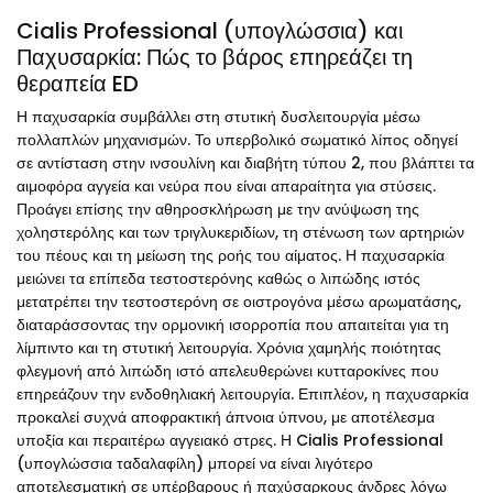
Cialis Professional (υπογλώσσια) και
Παχυσαρκία: Πώς το βάρος επηρεάζει τη
θεραπεία ED
Η παχυσαρκία συμβάλλει στη στυτική δυσλειτουργία μέσω
πολλαπλών μηχανισμών. Το υπερβολικό σωματικό λίπος οδηγεί
σε αντίσταση στην ινσουλίνη και διαβήτη τύπου 2, που βλάπτει τα
αιμοφόρα αγγεία και νεύρα που είναι απαραίτητα για στύσεις.
Προάγει επίσης την αθηροσκλήρωση με την ανύψωση της
χοληστερόλης και των τριγλυκεριδίων, τη στένωση των αρτηριών
του πέους και τη μείωση της ροής του αίματος. Η παχυσαρκία
μειώνει τα επίπεδα τεστοστερόνης καθώς ο λιπώδης ιστός
μετατρέπει την τεστοστερόνη σε οιστρογόνα μέσω αρωματάσης,
διαταράσσοντας την ορμονική ισορροπία που απαιτείται για τη
λίμπιντο και τη στυτική λειτουργία. Χρόνια χαμηλής ποιότητας
φλεγμονή από λιπώδη ιστό απελευθερώνει κυτταροκίνες που
επηρεάζουν την ενδοθηλιακή λειτουργία. Επιπλέον, η παχυσαρκία
προκαλεί συχνά αποφρακτική άπνοια ύπνου, με αποτέλεσμα
υποξία και περαιτέρω αγγειακό στρες. Η Cialis Professional
(υπογλώσσια ταδαλαφίλη) μπορεί να είναι λιγότερο
αποτελεσματική σε υπέρβαρους ή παχύσαρκους άνδρες λόγω