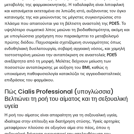
μεταβολής της φαρμακοκινητικής. Η ταδαλαφίλη είναι λιποφιλική
και κατανέμεται εκτεταμένα σε λιπώδη ιστό, αυξάνοντας τον όγκο
κατανομής της και μειώνοντας τις μέγιστες συγκεντρώσεις στο
πλάσμα που απαιτούνται για τη βέλτιστη αναστολή της PDE5. Το
υψηλότερο σωματικό λίπος μειώνει τη βιοδιαθεσιμότητα, ακόμη και
με υπογλώσσια χορήγηση που παρακάμπτει το μεταβολισμό
πρώτης διόδου. Παχυσαρκία σχετιζόμενη συνορμότητες όπως
ενδοθηλιακή δυσλειτουργία, σοβαρή αγγειακή νόσος, και χαμηλή
τεστοστερόνη μειώνει την ανταπόκριση σε αναστολείς PDE5
ανεξάρτητα από τη μορφή. Μελέτες δείχνουν μείωση των
ποσοστών ανταπόκρισης με αύξηση του BMI, καθώς η
υποκείμενη παθοφυσιολογία κατακλύζει τις αγγειοδιασταλτικές
επιδράσεις του φαρμάκου.
Πώς Cialis Professional (υπογλώσσια)
Βελτιώνει τη ροή του αίματος και τη σεξουαλική
υγεία
Η ροή του αίματος είναι απαραίτητη για τη σεξουαλική υγεία,
ιδιαίτερα στην επίτευξη και διατήρηση στύσης. Υγιείς αρτηρίες
μεταφέρουν πλούσιο σε οξυγόνο αίμα στο πέος, όπου η
σεξουαλική διέγερση ενεργοποιεί την απελευθέρωση του