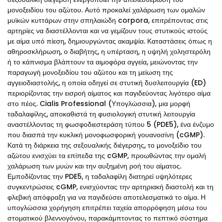
μονοξειδίου του αζώτου. Αυτό προκαλεί χαλάρωση των ομαλών
μυϊκών κυττάρων στην σπηλαιώδη corpora, επιτρέποντας στις
αρτηρίες να διαστέλλονται και να γεμίζουν τους στυτικούς ιστούς
με αίμα υπό πίεση, δημιουργώντας ακαμψία. Καταστάσεις όπως η
αθηροσκλήρωση, ο διαβήτης, η υπέρταση, η υψηλή χοληστερόλη
ή το κάπνισμα βλάπτουν τα αιμοφόρα αγγεία, μειώνοντας την
παραγωγή μονοξειδίου του αζώτου και τη μείωση της
αγγειοδιαστολής, η οποία οδηγεί σε στυτική δυσλειτουργία (ED)
περιορίζοντας την εισροή αίματος και παγιδεύοντας λιγότερο αίμα
στο πέος. Cialis Professional (Υπογλώσσια), μια μορφή
ταδαλαφίλης, αποκαθιστά τη φυσιολογική στυτική λειτουργία
αναστέλλοντας τη φωσφοδιεστεράση τύπου 5 (PDE5), ένα ένζυμο
που διασπά την κυκλική μονοφωσφορική γουανοσίνη (cGMP).
Κατά τη διάρκεια της σεξουαλικής διέγερσης, το μονοξείδιο του
αζώτου ενισχύει τα επίπεδα της cGMP, προωθώντας την ομαλή
χαλάρωση των μυών και την αυξημένη ροή του αίματος.
Εμποδίζοντας την PDE5, η ταδαλαφίλη διατηρεί υψηλότερες
συγκεντρώσεις cGMP, ενισχύοντας την αρτηριακή διαστολή και τη
φλεβική απόφραξη για να παγιδεύσει αποτελεσματικά το αίμα. Η
υπογλώσσια χορήγηση επιτρέπει ταχεία απορρόφηση μέσω του
στοματικού βλεννογόνου, παρακάμπτοντας το πεπτικό σύστημα