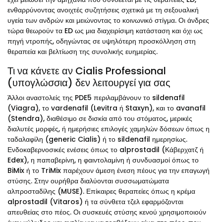
ενθαρρύνοντας ανοιχτές συζητήσεις σχετικά με τη σεξουαλική
υγεία των ανδρών και μειώνοντας το κοινωνικό στίγμα. Οι άνδρες
τώρα θεωρούν τα ED ως μια διαχειρίσιμη κατάσταση και όχι ως
πηγή ντροπής, οδηγώντας σε υψηλότερη προσκόλληση στη
θεραπεία και βελτίωση της συνολικής ευημερίας.
Τι να κάνετε αν Cialis Professional
(υπογλώσσια) δεν λειτουργεί για σας
Άλλοι αναστολείς της PDE5 περιλαμβάνουν το sildenafil
(Viagra), το vardenafil (Levitra ή Staxyn), και το avanafil
(Stendra), διαθέσιμο σε δισκία από του στόματος, μερικές
διαλυτές μορφές, ή ημερήσιες επιλογές χαμηλών δόσεων όπως η
ταδαλαφίλη (generic Cialis) ή το sildenafil ημερησίως.
Ενδοκαβερνοσικές ενέσεις όπως το alprostadil (Κάβερχατζ ή
Edex), η παπαβερίνη, η φαιντολαμίνη ή συνδυασμοί όπως το
BiMix ή το TriMix παρέχουν άμεση ένεση πέους για την επαγωγή
στύσης. Στην ουρήθρα διαλύονται συσσωματώματα
αλπροσταδίλης (MUSE). Επίκαιρες θεραπείες όπως η κρέμα
alprostadil (Vitaros) ή τα σύνθετα τζελ εφαρμόζονται
απευθείας στο πέος. Οι συσκευές στύσης κενού χρησιμοποιούν