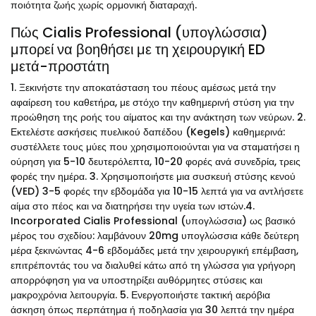
ποιότητα ζωής χωρίς ορμονική διαταραχή.
Πώς Cialis Professional (υπογλώσσια)
μπορεί να βοηθήσει με τη χειρουργική ED
μετά-προστάτη
1. Ξεκινήστε την αποκατάσταση του πέους αμέσως μετά την
αφαίρεση του καθετήρα, με στόχο την καθημερινή στύση για την
προώθηση της ροής του αίματος και την ανάκτηση των νεύρων. 2.
Εκτελέστε ασκήσεις πυελικού δαπέδου (Kegels) καθημερινά:
συστέλλετε τους μύες που χρησιμοποιούνται για να σταματήσει η
ούρηση για 5-10 δευτερόλεπτα, 10-20 φορές ανά συνεδρία, τρεις
φορές την ημέρα. 3. Χρησιμοποιήστε μια συσκευή στύσης κενού
(VED) 3-5 φορές την εβδομάδα για 10-15 λεπτά για να αντλήσετε
αίμα στο πέος και να διατηρήσει την υγεία των ιστών.4.
Incorporated Cialis Professional (υπογλώσσια) ως βασικό
μέρος του σχεδίου: λαμβάνουν 20mg υπογλώσσια κάθε δεύτερη
μέρα ξεκινώντας 4-6 εβδομάδες μετά την χειρουργική επέμβαση,
επιτρέποντάς του να διαλυθεί κάτω από τη γλώσσα για γρήγορη
απορρόφηση για να υποστηρίξει αυθόρμητες στύσεις και
μακροχρόνια λειτουργία. 5. Ενεργοποιήστε τακτική αερόβια
άσκηση όπως περπάτημα ή ποδηλασία για 30 λεπτά την ημέρα