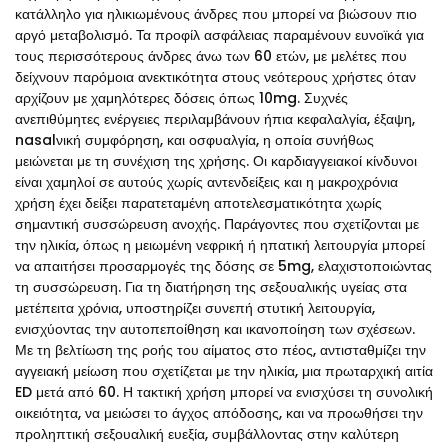
κατάλληλο για ηλικιωμένους άνδρες που μπορεί να βιώσουν πιο
αργό μεταβολισμό. Τα προφίλ ασφάλειας παραμένουν ευνοϊκά για
τους περισσότερους άνδρες άνω των 60 ετών, με μελέτες που
δείχνουν παρόμοια ανεκτικότητα στους νεότερους χρήστες όταν
αρχίζουν με χαμηλότερες δόσεις όπως 10mg. Συχνές
ανεπιθύμητες ενέργειες περιλαμβάνουν ήπια κεφαλαλγία, έξαψη,
nasalνική συμφόρηση, και οσφυαλγία, η οποία συνήθως
μειώνεται με τη συνέχιση της χρήσης. Οι καρδιαγγειακοί κίνδυνοι
είναι χαμηλοί σε αυτούς χωρίς αντενδείξεις και η μακροχρόνια
χρήση έχει δείξει παρατεταμένη αποτελεσματικότητα χωρίς
σημαντική συσσώρευση ανοχής. Παράγοντες που σχετίζονται με
την ηλικία, όπως η μειωμένη νεφρική ή ηπατική λειτουργία μπορεί
να απαιτήσει προσαρμογές της δόσης σε 5mg, ελαχιστοποιώντας
τη συσσώρευση. Για τη διατήρηση της σεξουαλικής υγείας στα
μετέπειτα χρόνια, υποστηρίζει συνεπή στυτική λειτουργία,
ενισχύοντας την αυτοπεποίθηση και ικανοποίηση των σχέσεων.
Με τη βελτίωση της ροής του αίματος στο πέος, αντισταθμίζει την
αγγειακή μείωση που σχετίζεται με την ηλικία, μια πρωταρχική αιτία
ED μετά από 60. Η τακτική χρήση μπορεί να ενισχύσει τη συνολική
οικειότητα, να μειώσει το άγχος απόδοσης, και να προωθήσει την
προληπτική σεξουαλική ευεξία, συμβάλλοντας στην καλύτερη