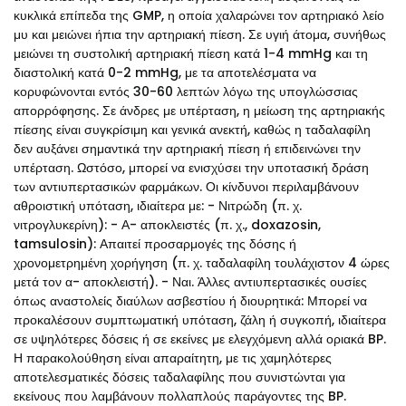
κυκλικά επίπεδα της GMP, η οποία χαλαρώνει τον αρτηριακό λείο
μυ και μειώνει ήπια την αρτηριακή πίεση. Σε υγιή άτομα, συνήθως
μειώνει τη συστολική αρτηριακή πίεση κατά 1-4 mmHg και τη
διαστολική κατά 0-2 mmHg, με τα αποτελέσματα να
κορυφώνονται εντός 30-60 λεπτών λόγω της υπογλώσσιας
απορρόφησης. Σε άνδρες με υπέρταση, η μείωση της αρτηριακής
πίεσης είναι συγκρίσιμη και γενικά ανεκτή, καθώς η ταδαλαφίλη
δεν αυξάνει σημαντικά την αρτηριακή πίεση ή επιδεινώνει την
υπέρταση. Ωστόσο, μπορεί να ενισχύσει την υποτασική δράση
των αντιυπερτασικών φαρμάκων. Οι κίνδυνοι περιλαμβάνουν
αθροιστική υπόταση, ιδιαίτερα με: - Νιτρώδη (π. χ.
νιτρογλυκερίνη): - Α- αποκλειστές (π. χ., doxazosin,
tamsulosin): Απαιτεί προσαρμογές της δόσης ή
χρονομετρημένη χορήγηση (π. χ. ταδαλαφίλη τουλάχιστον 4 ώρες
μετά τον α- αποκλειστή). - Ναι. Άλλες αντιυπερτασικές ουσίες
όπως αναστολείς διαύλων ασβεστίου ή διουρητικά: Μπορεί να
προκαλέσουν συμπτωματική υπόταση, ζάλη ή συγκοπή, ιδιαίτερα
σε υψηλότερες δόσεις ή σε εκείνες με ελεγχόμενη αλλά οριακά BP.
Η παρακολούθηση είναι απαραίτητη, με τις χαμηλότερες
αποτελεσματικές δόσεις ταδαλαφίλης που συνιστώνται για
εκείνους που λαμβάνουν πολλαπλούς παράγοντες της BP.