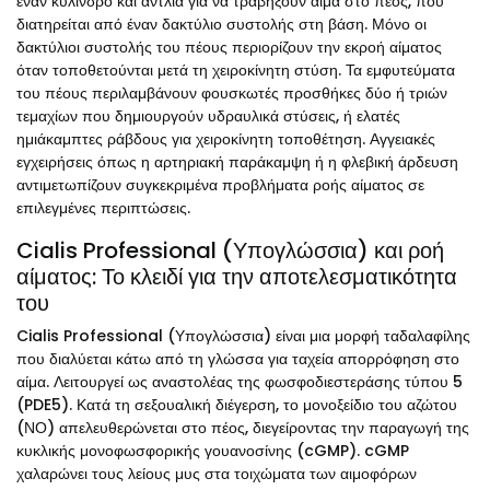
έναν κύλινδρο και αντλία για να τραβήξουν αίμα στο πέος, που
διατηρείται από έναν δακτύλιο συστολής στη βάση. Μόνο οι
δακτύλιοι συστολής του πέους περιορίζουν την εκροή αίματος
όταν τοποθετούνται μετά τη χειροκίνητη στύση. Τα εμφυτεύματα
του πέους περιλαμβάνουν φουσκωτές προσθήκες δύο ή τριών
τεμαχίων που δημιουργούν υδραυλικά στύσεις, ή ελατές
ημιάκαμπτες ράβδους για χειροκίνητη τοποθέτηση. Αγγειακές
εγχειρήσεις όπως η αρτηριακή παράκαμψη ή η φλεβική άρδευση
αντιμετωπίζουν συγκεκριμένα προβλήματα ροής αίματος σε
επιλεγμένες περιπτώσεις.
Cialis Professional (Υπογλώσσια) και ροή
αίματος: Το κλειδί για την αποτελεσματικότητα
του
Cialis Professional (Υπογλώσσια) είναι μια μορφή ταδαλαφίλης
που διαλύεται κάτω από τη γλώσσα για ταχεία απορρόφηση στο
αίμα. Λειτουργεί ως αναστολέας της φωσφοδιεστεράσης τύπου 5
(PDE5). Κατά τη σεξουαλική διέγερση, το μονοξείδιο του αζώτου
(ΝΟ) απελευθερώνεται στο πέος, διεγείροντας την παραγωγή της
κυκλικής μονοφωσφορικής γουανοσίνης (cGMP). cGMP
χαλαρώνει τους λείους μυς στα τοιχώματα των αιμοφόρων