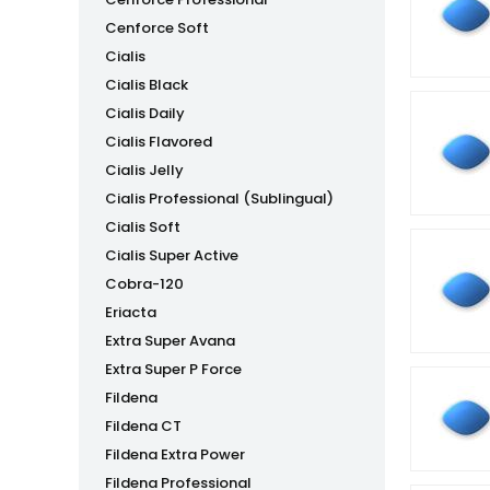
Cenforce Soft
Cialis
Cialis Black
Cialis Daily
Cialis Flavored
Cialis Jelly
Cialis Professional (Sublingual)
Cialis Soft
Cialis Super Active
Cobra-120
Eriacta
Extra Super Avana
Extra Super P Force
Fildena
Fildena CT
Fildena Extra Power
Fildena Professional