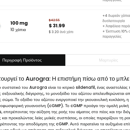
+4 δωρεάν χάπια 
$42.55
δυσλειτουργία
100 mg
$ 31.99
+ Ἀσφάλεια παρά
10 χάπια
+ Έκπτωση 10% σ
$ 3.20 ἀνά χάπι
παραγγελίες
Περιγραφὴ Προϊόντος
Μαρτυρίες
τουργεί το Aurogra: Η επιστήμη πίσω από το μπλε
ό συστατικό του Aurogra είναι το κιτρικό sildenafil, ένας αναστολέα
ς σεξουαλικής διέγερσης, το μονοξείδιο του αζώτου απελευθερώνεται απ
 σώμα. Το οξείδιο του αζώτου ενεργοποιεί την γκουανυλική κυκλάση, 
νοφωσφορική γουανοσίνη (cGMP). Το cGMP προάγει την ομαλή μυϊκή χ
, επιτρέποντας την αύξηση της ροής του αίματος στο πέος και την δ
 και προκαλώντας λείες μυϊκές συσπάσεις, οι οποίες περιορίζουν τη ροή
ρέποντας την αποδόμηση της cGMP. Αυτό παρατείνει τα αυξημένα επί