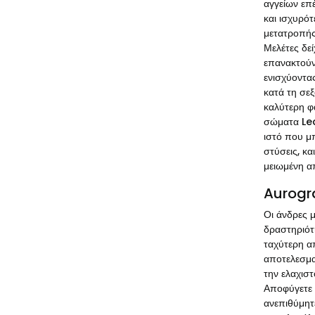
αγγείων επέ
και ισχυρό
μετατροπής
Μελέτες δε
επανακτούν
ενισχύοντας
κατά τη σεξ
καλύτερη φ
σώματα Lea
ιστό που μ
στύσεις, κα
μειωμένη α
Aurogra
Οι άνδρες 
δραστηριότη
ταχύτερη απ
αποτελεσμα
την ελαχιστ
Αποφύγετε 
ανεπιθύμητ