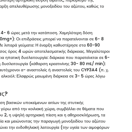
λύτερη αρτηριακή εισροή αίματος, περιορισμό της
έναρξη απελευθέρωσης μονοξειδίου του αζώτου, καθώς το
 4- 6 ώρες μετά την κατάποση. Χαμηλότερη δόση
0mg+): Οι επιδράσεις μπορεί να παρατείνονται σε 6- 8
 Με λιπαρά γεύματα: Η έναρξη καθυστέρησε στα 60-90
Μέσος όρος 4 ωρών αποτελεσματικής διάρκειας. Μεγαλύτεροι
 ηπατική δυσλειτουργία: διάρκεια που παρατείνεται σε 6-
ή δυσλειτουργία (κάθαρση κρεατινίνης 30- 80 mL/ min):
υτόχρονοι α- αναστολείς ή αναστολείς του CYP3A4 (π. χ.
α αλκοόλ: Ελαφρώς μειωμένη διάρκεια σε 3- 5 ώρες λόγω
ας?
ιση βασικών υποκείμενων αιτίων της στυτικής
ς γύρω από την κοιλιακή χώρα, συμβάλλει σε θέματα που
που 2, η υψηλή αρτηριακή πίεση και η αθηροσκλήρωση, τα
ία και μειώνοντας την παραγωγή μονοξειδίου του αζώτου
ιώνει την ενδοθηλιακή λειτουργία (την υγεία των αιμοφόρων