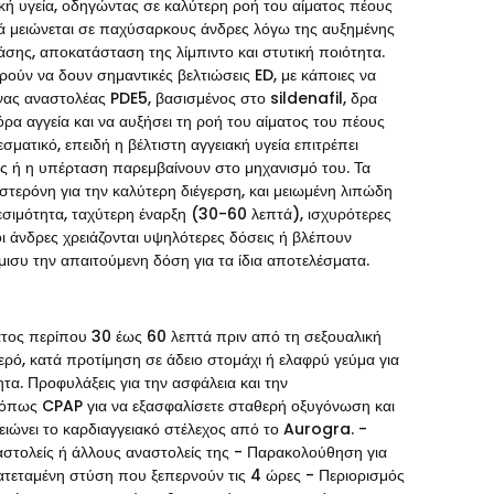
ακή υγεία, οδηγώντας σε καλύτερη ροή του αίματος πέους
χνά μειώνεται σε παχύσαρκους άνδρες λόγω της αυξημένης
ης, αποκατάσταση της λίμπιντο και στυτική ποιότητα.
ούν να δουν σημαντικές βελτιώσεις ED, με κάποιες να
νας αναστολέας PDE5, βασισμένος στο sildenafil, δρα
όρα αγγεία και να αυξήσει τη ροή του αίματος του πέους
σματικό, επειδή η βέλτιστη αγγειακή υγεία επιτρέπει
ης ή η υπέρταση παρεμβαίνουν στο μηχανισμό του. Τα
ερόνη για την καλύτερη διέγερση, και μειωμένη λιπώδη
σιμότητα, ταχύτερη έναρξη (30-60 λεπτά), ισχυρότερες
κοι άνδρες χρειάζονται υψηλότερες δόσεις ή βλέπουν
μισυ την απαιτούμενη δόση για τα ίδια αποτελέσματα.
ος περίπου 30 έως 60 λεπτά πριν από τη σεξουαλική
νερό, κατά προτίμηση σε άδειο στομάχι ή ελαφρύ γεύμα για
τα. Προφυλάξεις για την ασφάλεια και την
 όπως CPAP για να εξασφαλίσετε σταθερή οξυγόνωση και
μειώνει το καρδιαγγειακό στέλεχος από το Aurogra. -
ναστολείς ή άλλους αναστολείς της - Παρακολούθηση για
ρατεταμένη στύση που ξεπερνούν τις 4 ώρες - Περιορισμός