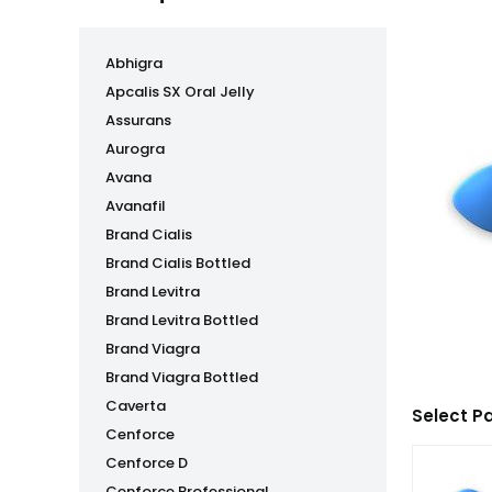
Abhigra
Apcalis SX Oral Jelly
Assurans
Aurogra
Avana
Avanafil
Brand Cialis
Brand Cialis Bottled
Brand Levitra
Brand Levitra Bottled
Brand Viagra
Brand Viagra Bottled
Caverta
Select P
Cenforce
Cenforce D
Cenforce Professional