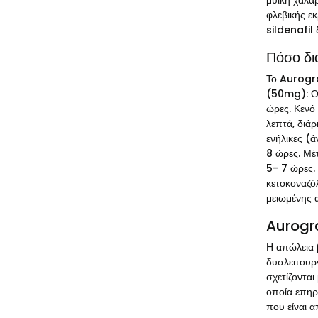
μυϊκή χαλά
φλεβικής ε
sildenafil
Πόσο δι
Το Aurogra
(50mg): Οι
ώρες. Κενό
λεπτά, διά
ενήλικες (
8 ώρες. Μέ
5- 7 ώρες.
κετοκοναζό
μειωμένης
Aurogra
Η απώλεια 
δυσλειτουρ
σχετίζοντα
οποία επηρ
που είναι α