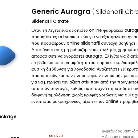
Generic Aurogra
( Sildenafil Citr
Sildenafil Citrate
Όταν επιλέγετε ένα αξιόπιστο online φαρμακείο aurogr
προμηθευτές ed ναρκωτικών για να εξασφαλίσει την α
που προσφέρουν online sildenafil συνταγή βοηθήσει ν
Αποφύγετε τους μη ρυθμιζόμενους πωλητές χρησιμοπο
αποφασίσετε να αγοράσετε aurogra. Ελέγξτε για διαπί
επιβεβαιώσετε τη νομιμότητα του φαρμακείου. Διασφάλι
φυσική διεύθυνση για λογοδοσία. Αναζητήστε ssl κρυ
προσωπικών και των πληροφοριών πληρωμής με ασφάλει
για να μετρήσει την αξιοπιστία πριν από την πραγματ
απαιτούν συνταγές, καθώς αυτό συχνά σηματοδοτεί αν
διαφανή τιμολόγηση χωρίς κρυφές χρεώσεις για aurogr
εντοπισμό μακροχρόνιων, αξιόπιστων online προμηθε
ackage
Δωρεάν δοκιμαστικό π
$545.29
+ Δωρεάν τυπική υπη