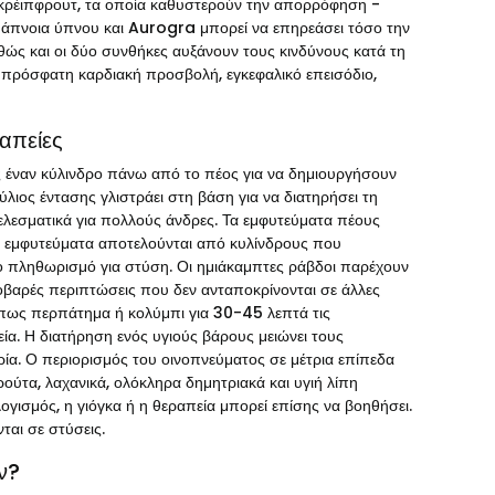
γκρέιπφρουτ, τα οποία καθυστερούν την απορρόφηση -
 άπνοια ύπνου και Aurogra μπορεί να επηρεάσει τόσο την
θώς και οι δύο συνθήκες αυξάνουν τους κινδύνους κατά τη
ει πρόσφατη καρδιακή προσβολή, εγκεφαλικό επεισόδιο,
απείες
ς έναν κύλινδρο πάνω από το πέος για να δημιουργήσουν
ύλιος έντασης γλιστράει στη βάση για να διατηρήσει τη
τελεσματικά για πολλούς άνδρες. Τα εμφυτεύματα πέους
 εμφυτεύματα αποτελούνται από κυλίνδρους που
ητο πληθωρισμό για στύση. Οι ημιάκαμπτες ράβδοι παρέχουν
σοβαρές περιπτώσεις που δεν ανταποκρίνονται σε άλλες
όπως περπάτημα ή κολύμπι για 30-45 λεπτά τις
εία. Η διατήρηση ενός υγιούς βάρους μειώνει τους
ία. Ο περιορισμός του οινοπνεύματος σε μέτρια επίπεδα
ούτα, λαχανικά, ολόκληρα δημητριακά και υγιή λίπη
λογισμός, η γιόγκα ή η θεραπεία μπορεί επίσης να βοηθήσει.
ται σε στύσεις.
ν?