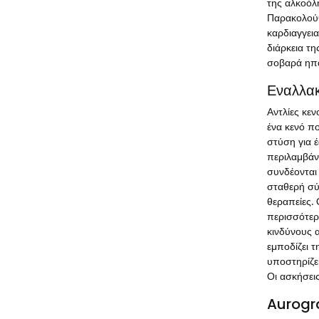
της αλκοόλ
Παρακολούθ
καρδιαγγει
διάρκεια τ
σοβαρά ηπα
Εναλλακ
Αντλίες κε
ένα κενό πο
στύση για 
περιλαμβάν
συνδέονται
σταθερή σύ
θεραπείες.
περισσότερε
κινδύνους 
εμποδίζει 
υποστηρίζει
Οι ασκήσει
Aurogra