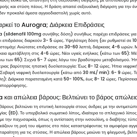
ρωση ειδικά ως απάντηση στη σεξουαλική διέγερση, με αποτέλεσμα μεγα
κροής και στύση πέους. Η δράση απαιτεί σεξουαλική διέγερση για την 
 δεν προκαλεί άμεσα αγγειοδιαστολή χωρίς αυτό.
αρκεί το Aurogra; Διάρκεια Επιδράσεις
 (sildenafil 100mg συνήθης δόση) συνήθως παρέχει επιδράσεις για
 επιδράσεις διαρκούν 3- 5 ώρες. Υψηλότερη δόση (αν ρυθμιστεί σε 10
 στομάχι: Ανώτατες επιδράσεις σε 30-60 λεπτά, διάρκειας 4-6 ωρών.
ρκεια αμετάβλητη στις 4-6 ώρες. Νέοι υγιείς ενήλικες (κάτω των 65): 
άνω των 65): Συχνά 5- 7 ώρες λόγω του βραδύτερου μεταβολισμού. Ήπια
τριας βαρύτητας ηπατική δυσλειτουργία: Έως 8- 12 ώρες. Ήπια νεφρικ
 Σοβαρή νεφρική δυσλειτουργία (κάτω από 30 mL/ min): 6- 9 ώρες. Τα
λη): Διάρκεια παρατεταμένη κατά 50- 100%, έως 8- 12 ώρες. Περίσσει
 απορρόφησης.
 και απώλεια βάρους: Βελτιώνει το βάρος απώλει
βάρους βελτιώνει τη στυτική λειτουργία στους άνδρες με την αντιμετώπ
γίας (ED). Το υπερβολικό σωματικό λίπος, ιδιαίτερα το σπλαχνικό λίπο
ι με την παχυσαρκία, όπως η αντίσταση στην ινσουλίνη, ο διαβήτης τύ
εάζουν τη ροή του αίματος στο πέος καταστρέφοντας τα αιμοφόρα αγγε
παραίτητη για τις στύσεις. Η απώλεια βάρους μειώνει τη φλεγμονή, βελτ