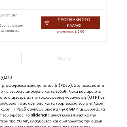
για στυτική
ΠΡΟΣΘΉΚΗ ΣΤΟ
ΚΑΛΆΘΙ
δοσης πακέτου
τις επόμενες
αποθήκευση: $ 0.00
Πακέτο
 χάπι
ς της φωσφοδιεστεράσης τύπου 5 (PDE5). Στο πέος, κατά τη
ό τις νευρικές απολήξεις και τα ενδοθηλιακά κύτταρα στο
η οποία μετατρέπει την τριφωσφορική γουανοσίνη (GTP) σε
αλάρωση στις αρτηρίες και τα τραμπέκολα του σπηλαίου
ιόγκωση. Η PDE5 συνήθως διασπά την cGMP, μειώνοντας τα
 του αίματος. Το sildenafil αναστέλλει επιλεκτικά την
πεδα της cGMP, ενισχύοντας και συντηρώντας την ομαλή