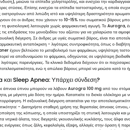
νδυση), μειώνει τα επίπεδα χοληστερόλης, και ενισχύει την καρδιαγγει
τερες στύσεις. Επίσης ενισχύει τα επίπεδα τεστοστερόνης, η οποία συ
 οιστρογόνων από λιπώδη ιστό και υψηλότερη δραστηριότητα αρωματάσ
ίχνουν ότι οι άνδρες που χάνουν το 10-15% του σωματικού βάρους μπορ
 τη φυσιολογική λειτουργία χωρίς φαρμακευτική αγωγή. Το Aurogra, έ
 τις επιδράσεις του μονοξειδίου του αζώτου για να χαλαρώσει τα αιμοφ
ουαλική διέγερση. Σε άνδρες με υγιές σωματικό βάρος, είναι πιο αποτελε
αρμακευτική ανταπόκριση - λιγότερες συντροφικότητα, όπως ο διαβήτ
ner έχουν βελτιώσει το μεταβολισμό των φαρμάκων, υψηλότερη τεστοστ
πορεί να αποδυναμώσει το φάρμακο, οδηγώντας σε υψηλότερη βιοδιαθε
ι λιγότερες παρενέργειες. Τα κλινικά δεδομένα δείχνουν ότι οι παχύσαρ
ποτελεσματικότητα, ενώ η απώλεια βάρους μπορεί να μειώσει κατά το ή
 και Sleep Apnea: Υπάρχει σύνδεση?
με άπνοια ύπνου μπορούν να λάβουν Aurogra 100 mg από του στόματ
τα, με μέγιστη μία δόση την ημέρα. Καταπιείτε το δισκίο ολόκληρο με 
ορρόφηση. Η σεξουαλική διέγερση απαιτείται για την αποτελεσματικότη
τικότητα: - Διατηρήστε σταθερή χρήση της θεραπείας άπνοιας ύπνου,
οποίηση της κόπωσης, η οποία υποστηρίζει τη στυτική λειτουργία και 
τα νιτρικά άλατα, τους διεγερτές γκουανυλικής κυκλάσης, τους άλφα α
ες ενέργειες όπως ζάλη, κεφαλαλγία, έξαψη, αλλαγές στην όραση ή πα