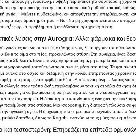
ης και αποφυγή γευμάτων με υψηλή περιεκτικότητα σε λιπαρά ή χυμό 
ηση της αρτηριακής πίεσης και του καρδιακού ρυθμού τακτικά, καθώς
ακή υγεία. - Μείνετε ενυδατωμένοι και αποφύγετε την υπερθέρμανση, κα
ης σωματικής δραστηριότητας. - Ναι. Να μη χρησιμοποιείται εάν υπάρχ
τικά/ νεφρικά προβλήματα ή ανεξέλεγκτη αρτηριακή πίεση.
τικές λύσεις στην Aurogra: Άλλα φάρμακα και θερ
νού, γνωστές και ως συσκευές στύσης κενού, λειτουργούν τοποθετώντα
υ έλκει το αίμα στο πέος, προκαλώντας στύση. Στη συνέχεια, ένας δακτ
έως και 30 λεπτά. Είναι επαναχρησιμοποιήσιμα, μη επεμβατικά και απο
ουν χειρουργικά τοποθετώντας συσκευές μέσα στο πέος. Τα φουσκωτά
 με αντλία στο όσχεο και δεξαμενή στην κοιλιά, επιτρέποντας χειροκίν
σφιξη που μπορεί να καμφθεί σε θέση. Αυτές είναι μόνιμες λύσεις για 
 Οι αλλαγές στον τρόπο ζωής περιλαμβάνουν τακτική αερόβια άσκηση 
ς ημέρες για να βελτιώσει τη ροή του αίματος και την καρδιαγγειακή υγ
από την παχυσαρκία. Η διακοπή του καπνίσματος ενισχύει την κυκλοφορ
την παρέμβαση στις στύσεις. Μια ισορροπημένη διατροφή πλούσια σε φρ
 την αγγειακή υγεία. Η διαχείριση του στρες μέσω τεχνικών όπως ο δια
ς pelvic δαπέδου, όπως το Kegels, ενισχύουν τους μύες που εμπλέκον
 και τεστοστερόνη: Επηρεάζει τα επίπεδα ορμονώ