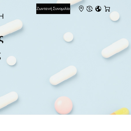
Ή
ς
ς