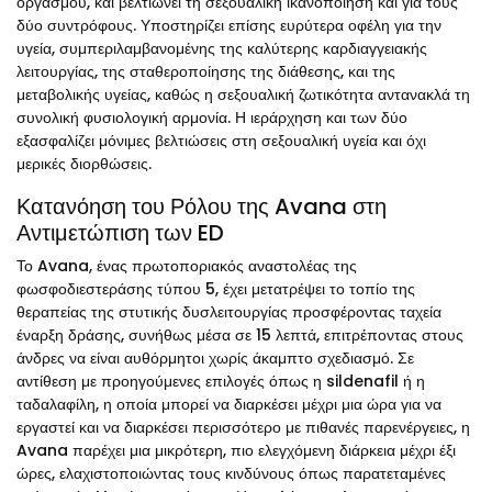
οργασμού, και βελτιώνει τη σεξουαλική ικανοποίηση και για τους
δύο συντρόφους. Υποστηρίζει επίσης ευρύτερα οφέλη για την
υγεία, συμπεριλαμβανομένης της καλύτερης καρδιαγγειακής
λειτουργίας, της σταθεροποίησης της διάθεσης, και της
μεταβολικής υγείας, καθώς η σεξουαλική ζωτικότητα αντανακλά τη
συνολική φυσιολογική αρμονία. Η ιεράρχηση και των δύο
εξασφαλίζει μόνιμες βελτιώσεις στη σεξουαλική υγεία και όχι
μερικές διορθώσεις.
Κατανόηση του Ρόλου της Avana στη
Αντιμετώπιση των ED
Το Avana, ένας πρωτοποριακός αναστολέας της
φωσφοδιεστεράσης τύπου 5, έχει μετατρέψει το τοπίο της
θεραπείας της στυτικής δυσλειτουργίας προσφέροντας ταχεία
έναρξη δράσης, συνήθως μέσα σε 15 λεπτά, επιτρέποντας στους
άνδρες να είναι αυθόρμητοι χωρίς άκαμπτο σχεδιασμό. Σε
αντίθεση με προηγούμενες επιλογές όπως η sildenafil ή η
ταδαλαφίλη, η οποία μπορεί να διαρκέσει μέχρι μια ώρα για να
εργαστεί και να διαρκέσει περισσότερο με πιθανές παρενέργειες, η
Avana παρέχει μια μικρότερη, πιο ελεγχόμενη διάρκεια μέχρι έξι
ώρες, ελαχιστοποιώντας τους κινδύνους όπως παρατεταμένες