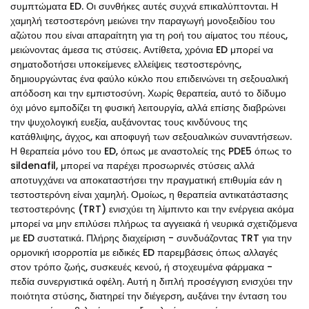
συμπτώματα ED. Οι συνθήκες αυτές συχνά επικαλύπτονται. Η
χαμηλή τεστοστερόνη μειώνει την παραγωγή μονοξειδίου του
αζώτου που είναι απαραίτητη για τη ροή του αίματος του πέους,
μειώνοντας άμεσα τις στύσεις. Αντίθετα, χρόνια ED μπορεί να
σηματοδοτήσει υποκείμενες ελλείψεις τεστοστερόνης,
δημιουργώντας ένα φαύλο κύκλο που επιδεινώνει τη σεξουαλική
απόδοση και την εμπιστοσύνη. Χωρίς θεραπεία, αυτό το δίδυμο
όχι μόνο εμποδίζει τη φυσική λειτουργία, αλλά επίσης διαβρώνει
την ψυχολογική ευεξία, αυξάνοντας τους κινδύνους της
κατάθλιψης, άγχος, και αποφυγή των σεξουαλικών συναντήσεων.
Η θεραπεία μόνο του ED, όπως με αναστολείς της PDE5 όπως το
sildenafil, μπορεί να παρέχει προσωρινές στύσεις αλλά
αποτυγχάνει να αποκαταστήσει την πραγματική επιθυμία εάν η
τεστοστερόνη είναι χαμηλή. Ομοίως, η θεραπεία αντικατάστασης
τεστοστερόνης (TRT) ενισχύει τη λίμπιντο και την ενέργεια ακόμα
μπορεί να μην επιλύσει πλήρως τα αγγειακά ή νευρικά σχετιζόμενα
με ED συστατικά. Πλήρης διαχείριση - συνδυάζοντας TRT για την
ορμονική ισορροπία με ειδικές ED παρεμβάσεις όπως αλλαγές
στον τρόπο ζωής, συσκευές κενού, ή στοχευμένα φάρμακα -
πεδία συνεργιστικά οφέλη. Αυτή η διπλή προσέγγιση ενισχύει την
ποιότητα στύσης, διατηρεί την διέγερση, αυξάνει την ένταση του