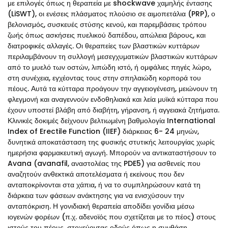
με επιλογές όπως η θεραπεία με shockwave χαμηλής έντασης
(LiSWT), οι ενέσεις πλάσματος πλούσιο σε αιμοπετάλια (PRP), ο
βελονισμός, συσκευές στύσης κενού, και παρεμβάσεις τρόπου
ζωής όπως ασκήσεις πυελικού δαπέδου, απώλεια βάρους, και
διατροφικές αλλαγές. Οι θεραπείες των βλαστικών κυττάρων
περιλαμβάνουν τη συλλογή μεσεγχυματικών βλαστικών κυττάρων
από το μυελό των οστών, λιπώδη ιστό, ή ομφάλιες πηγές λώρο,
στη συνέχεια, εγχέοντας τους στην σπηλαιώδη κορπορά του
πέους. Αυτά τα κύτταρα προάγουν την αγγειογένεση, μειώνουν τη
φλεγμονή και αναγεννούν ενδοθηλιακά και λεία μυϊκά κύτταρα που
έχουν υποστεί βλάβη από διαβήτη, γήρανση, ή αγγειακά ζητήματα.
Κλινικές δοκιμές δείχνουν βελτιωμένη βαθμολογία International
Index of Erectile Function (IIEF) διάρκειας 6- 24 μηνών,
δυνητικά αποκατάσταση της φυσικής στυτικής λειτουργίας χωρίς
ημερήσια φαρμακευτική αγωγή. Μπορούν να αντικαταστήσουν το
Avana (avanafil, αναστολέας της PDE5) για ασθενείς που
αναζητούν ανθεκτικά αποτελέσματα ή εκείνους που δεν
ανταποκρίνονται στα χάπια, ή να το συμπληρώσουν κατά τη
διάρκεια των φάσεων ανάκτησης για να ενισχύσουν την
ανταπόκριση. Η γονιδιακή θεραπεία αποδίδει γονίδια μέσω
ιογενών φορέων (π.χ. αδενοϊός που σχετίζεται με το πέος) στους
ιστούς του πέους, στοχεύοντας οδούς όπως η συνθάση