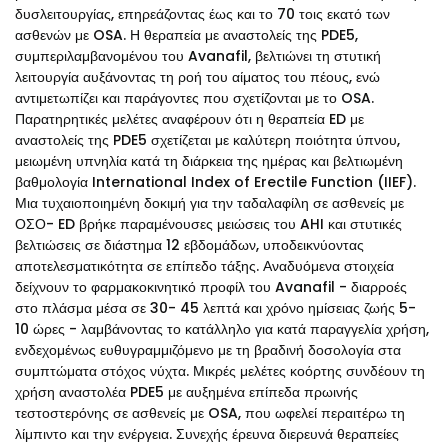
δυσλειτουργίας, επηρεάζοντας έως και το 70 τοις εκατό των
ασθενών με OSA. Η θεραπεία με αναστολείς της PDE5,
συμπεριλαμβανομένου του Avanafil, βελτιώνει τη στυτική
λειτουργία αυξάνοντας τη ροή του αίματος του πέους, ενώ
αντιμετωπίζει και παράγοντες που σχετίζονται με το OSA.
Παρατηρητικές μελέτες αναφέρουν ότι η θεραπεία ED με
αναστολείς της PDE5 σχετίζεται με καλύτερη ποιότητα ύπνου,
μειωμένη υπνηλία κατά τη διάρκεια της ημέρας και βελτιωμένη
βαθμολογία International Index of Erectile Function (IIEF).
Μια τυχαιοποιημένη δοκιμή για την ταδαλαφίλη σε ασθενείς με
ΟΣΟ- ED βρήκε παραμένουσες μειώσεις του AHI και στυτικές
βελτιώσεις σε διάστημα 12 εβδομάδων, υποδεικνύοντας
αποτελεσματικότητα σε επίπεδο τάξης. Αναδυόμενα στοιχεία
δείχνουν το φαρμακοκινητικό προφίλ του Avanafil - διαρροές
στο πλάσμα μέσα σε 30- 45 λεπτά και χρόνο ημίσειας ζωής 5-
10 ώρες - λαμβάνοντας το κατάλληλο για κατά παραγγελία χρήση,
ενδεχομένως ευθυγραμμιζόμενο με τη βραδινή δοσολογία στα
συμπτώματα στόχος νύχτα. Μικρές μελέτες κοόρτης συνδέουν τη
χρήση αναστολέα PDE5 με αυξημένα επίπεδα πρωινής
τεστοστερόνης σε ασθενείς με OSA, που ωφελεί περαιτέρω τη
λίμπιντο και την ενέργεια. Συνεχής έρευνα διερευνά θεραπείες