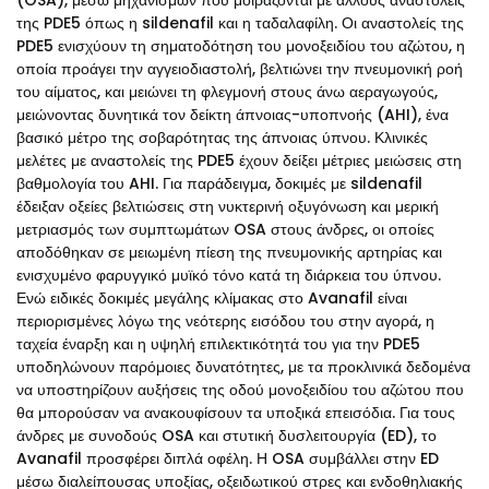
(OSA), μέσω μηχανισμών που μοιράζονται με άλλους αναστολείς
της PDE5 όπως η sildenafil και η ταδαλαφίλη. Οι αναστολείς της
PDE5 ενισχύουν τη σηματοδότηση του μονοξειδίου του αζώτου, η
οποία προάγει την αγγειοδιαστολή, βελτιώνει την πνευμονική ροή
του αίματος, και μειώνει τη φλεγμονή στους άνω αεραγωγούς,
μειώνοντας δυνητικά τον δείκτη άπνοιας-υποπνοής (AHI), ένα
βασικό μέτρο της σοβαρότητας της άπνοιας ύπνου. Κλινικές
μελέτες με αναστολείς της PDE5 έχουν δείξει μέτριες μειώσεις στη
βαθμολογία του AHI. Για παράδειγμα, δοκιμές με sildenafil
έδειξαν οξείες βελτιώσεις στη νυκτερινή οξυγόνωση και μερική
μετριασμός των συμπτωμάτων OSA στους άνδρες, οι οποίες
αποδόθηκαν σε μειωμένη πίεση της πνευμονικής αρτηρίας και
ενισχυμένο φαρυγγικό μυϊκό τόνο κατά τη διάρκεια του ύπνου.
Ενώ ειδικές δοκιμές μεγάλης κλίμακας στο Avanafil είναι
περιορισμένες λόγω της νεότερης εισόδου του στην αγορά, η
ταχεία έναρξη και η υψηλή επιλεκτικότητά του για την PDE5
υποδηλώνουν παρόμοιες δυνατότητες, με τα προκλινικά δεδομένα
να υποστηρίζουν αυξήσεις της οδού μονοξειδίου του αζώτου που
θα μπορούσαν να ανακουφίσουν τα υποξικά επεισόδια. Για τους
άνδρες με συνοδούς OSA και στυτική δυσλειτουργία (ED), το
Avanafil προσφέρει διπλά οφέλη. Η OSA συμβάλλει στην ED
μέσω διαλείπουσας υποξίας, οξειδωτικού στρες και ενδοθηλιακής