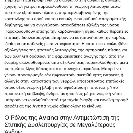
επίβλεψη είναι κρίσιμη για να διασφαλιστεί η ασφαλής συνεχής
χρήση. Οι γιατροί παρακολουθούν τη νεφρική λειτουργία μέσω
τακτικών εξετάσεων αίματος, συμπεριλαμβανομένης της
κρεατινίνης του ορού και του εκτιμώμενου ρυθμού σπειραματικής
διήθησης, για να ανιχνεύσουν οποιαδήποτε εξέλιξη της νόσου.
Παρακολουθούν επίσης την καρδιαγγειακή υγεία, καθώς θεραπείες
στυτικής δυσλειτουργίας μπορούν να καταπονήσουν την καρδιά,
ιδιαίτερα σε ασθενείς με συντροφικότητα. Η εποπτεία περιλαμβάνει
αξιολογήσεις της ηπατικής λειτουργίας, της αρτηριακής πίεσης και
των αλληλεπιδράσεων της φαρμακευτικής αγωγής πριν από την
έναρξη, ακολουθούμενες από αξιολογήσεις παρακολούθησης μετά
τις πρώτες λίγες δόσεις και στη συνέχεια περιοδικά. Μπορεί να
γίνουν προσαρμογές εάν εμφανιστούν ανεπιθύμητες ενέργειες ή
αλλαγές στην κατάσταση των νεφρών, αποτρέποντας επιπλοκές
όπως οξεία νεφρική βλάβη από αφυδάτωση ή υπόταση. Υπό
προσεκτική επίβλεψη, άνδρες με ήπια έως μέτρια νεφρική νόσο
μπορούν να ωφεληθούν από την ταχεία έναρξη και ευνοϊκή προφίλ
ασφάλειας της Avana χωρίς αδικαιολόγητο κίνδυνο.
Ο Ρόλος της Avana στην Αντιμετώπιση της
Στυτικής Δυσλειτουργίας σε Μεγαλύτερους
Άνδρες