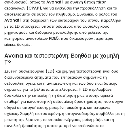
συνδυασμού, όπως το Avanafil με συνεχή θετική πίεση
αεραγωγών (CPAP), για να ενισχύσει την προσκόλληση και τα
αποτελέσματα σε αυτόν τον πληθυσμό. Συνολικά, ο ρόλος του
Avanafil στη διαχείριση των διαταραχών του ύπνου παράλληλα
με τα ED υπόσχεται, υποστηριζόμενος από φυσιολογικούς
μηχανισμούς και δεδομένα μεσολάβησης από μελέτες της
κατηγορίας αναστολέων PDE5, που δικαιολογούν περαιτέρω
ειδικές δοκιμές.
Avana και τεστοστερόνη: Βοηθάει με χαμηλή
T?
Στυτική δυσλειτουργία (ED) και χαμηλή τεστοστερόνη είναι δύο
διασυνδεδεμένα ζητήματα που επηρεάζουν σημαντικά τη
σεξουαλική υγεία, και η αντιμετώπιση και των δύο είναι ζωτικής
σημασίας για τα βέλτιστα αποτελέσματα. Η ED περιλαμβάνει
δυσκολία στην επίτευξη ή τη διατήρηση μιας στύσης αρκετά
σταθερή για ικανοποιητική σεξουαλική δραστηριότητα, που συχνά
οδηγεί σε απογοήτευση, μειωμένη οικειότητα, και τεταμένες
σχέσεις. Χαμηλή τεστοστερόνη, ή υπογοναδισμός, συμβάλλει με τη
μείωση της λίμπιντο, τα επίπεδα ενέργειας, μυϊκή μάζα, και τη
συνολική ζωτικότητα, η οποία μπορεί να επιδεινώσει τα