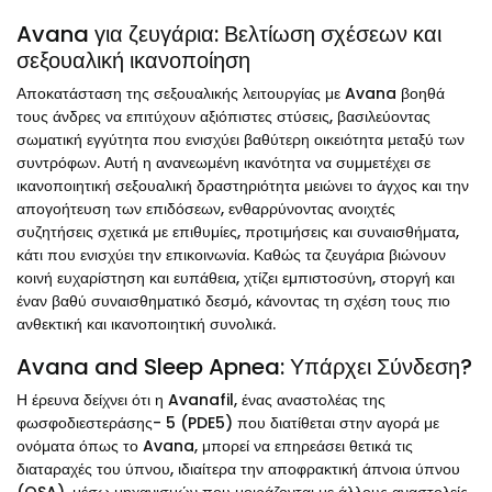
Avana για ζευγάρια: Βελτίωση σχέσεων και
σεξουαλική ικανοποίηση
Αποκατάσταση της σεξουαλικής λειτουργίας με Avana βοηθά
τους άνδρες να επιτύχουν αξιόπιστες στύσεις, βασιλεύοντας
σωματική εγγύτητα που ενισχύει βαθύτερη οικειότητα μεταξύ των
συντρόφων. Αυτή η ανανεωμένη ικανότητα να συμμετέχει σε
ικανοποιητική σεξουαλική δραστηριότητα μειώνει το άγχος και την
απογοήτευση των επιδόσεων, ενθαρρύνοντας ανοιχτές
συζητήσεις σχετικά με επιθυμίες, προτιμήσεις και συναισθήματα,
κάτι που ενισχύει την επικοινωνία. Καθώς τα ζευγάρια βιώνουν
κοινή ευχαρίστηση και ευπάθεια, χτίζει εμπιστοσύνη, στοργή και
έναν βαθύ συναισθηματικό δεσμό, κάνοντας τη σχέση τους πιο
ανθεκτική και ικανοποιητική συνολικά.
Avana and Sleep Apnea: Υπάρχει Σύνδεση?
Η έρευνα δείχνει ότι η Avanafil, ένας αναστολέας της
φωσφοδιεστεράσης- 5 (PDE5) που διατίθεται στην αγορά με
ονόματα όπως το Avana, μπορεί να επηρεάσει θετικά τις
διαταραχές του ύπνου, ιδιαίτερα την αποφρακτική άπνοια ύπνου