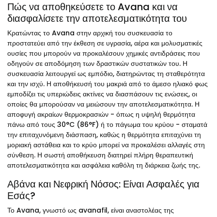
Πώς να αποθηκεύσετε το Avana και να
διασφαλίσετε την αποτελεσματικότητα του
Κρατώντας το Avana στην αρχική του συσκευασία το
προστατεύει από την έκθεση σε υγρασία, αέρα και μολυσματικές
ουσίες που μπορούν να προκαλέσουν χημικές αντιδράσεις που
οδηγούν σε αποδόμηση των δραστικών συστατικών του. Η
συσκευασία λειτουργεί ως εμπόδιο, διατηρώντας τη σταθερότητα
και την ισχύ. Η αποθήκευσή του μακριά από το άμεσο ηλιακό φως
εμποδίζει τις υπεριώδεις ακτίνες να διασπάσουν τις ενώσεις, οι
οποίες θα μπορούσαν να μειώσουν την αποτελεσματικότητα. Η
αποφυγή ακραίων θερμοκρασιών - όπως η υψηλή θερμότητα
πάνω από τους 30°C (86°F) ή το πάγωμα του κρύου - σταματά
την επιταχυνόμενη διάσπαση, καθώς η θερμότητα επιταχύνει τη
μοριακή αστάθεια και το κρύο μπορεί να προκαλέσει αλλαγές στη
σύνθεση. Η σωστή αποθήκευση διατηρεί πλήρη θεραπευτική
αποτελεσματικότητα και ασφάλεια καθόλη τη διάρκεια ζωής της.
Αβάνα και Νεφρική Νόσος: Είναι Ασφαλές για
Εσάς?
Το Avana, γνωστό ως avanafil, είναι αναστολέας της