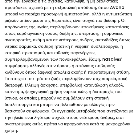
από την εργασία ή τις σχέσεις, κατάθλιψη, ή μη ρεαλιστικές
προσδοκίες σχετικά με τη σεξουαλική απόδοση, όπου Avana
μπορεί να παρέχει προσωρινή εμπιστοσύνη, αλλά η αντιμετώπιση
ριζικών αιτίων μέσω της θεραπείας είναι συχνά πιο βιώσιμη. Οι
παράγοντες της υγείας περιλαμβάνουν υποκείμενες καταστάσεις
όπως καρδιαγγειακή νόσος, διαβήτης, υπέρταση, ή ορμονικές
ανισορροπίες, ακόμη και σε νεότερους άνδρες, αντενδείξεις όπως
νιτρικά φάρμακα, σοβαρή ηπατική ή νεφρική δυσλειτουργία, ή
ιστορικό πριαπισμού, και πιθανές παρενέργειες
συμπεριλαμβανομένων των πονοκεφάλων, έξαψη, nasalνική
συμφόρηση, αλλαγές στην όραση, ή σπάνιους σοβαρούς
κινδύνους όπως ξαφνική απώλεια ακοής ή παρατεταμένη στύση.
Τα στοιχεία του τρόπου ζωής περιλαμβάνουν παχυσαρκία, κακή
διατροφή, έλλειψη άσκησης, υπερβολική κατανάλωση αλκοόλ,
κάπνισμα, ψυχαγωγική χρήση ναρκωτικών, ή διαταραχές του
ύπνου, οι οποίες μπορούν να συμβάλουν στη στυτική
δυσλειτουργία και μπορεί να βελτιωθούν με αλλαγές πριν
βασιστούν σε φάρμακα. Οι αγγειακές μεταβολές που σχετίζονται με
την ηλικία είναι λιγότερο συχνές στους νεότερους άνδρες, έτσι
αναστρέψιμες αιτίες πρέπει να ιεραρχούνται κατά τη μακροχρόνια
χρήση.