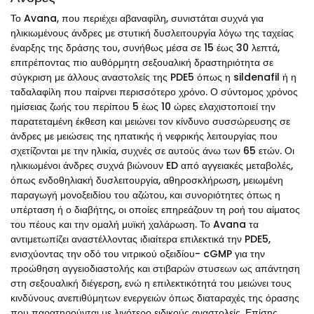
Το Avana, που περιέχει αβαναφίλη, συνιστάται συχνά για
ηλικιωμένους άνδρες με στυτική δυσλειτουργία λόγω της ταχείας
έναρξης της δράσης του, συνήθως μέσα σε 15 έως 30 λεπτά,
επιτρέποντας πιο αυθόρμητη σεξουαλική δραστηριότητα σε
σύγκριση με άλλους αναστολείς της PDE5 όπως η sildenafil ή η
ταδαλαφίλη που παίρνει περισσότερο χρόνο. Ο σύντομος χρόνος
ημίσειας ζωής του περίπου 5 έως 10 ώρες ελαχιστοποιεί την
παρατεταμένη έκθεση και μειώνει τον κίνδυνο συσσώρευσης σε
άνδρες με μειώσεις της ηπατικής ή νεφρικής λειτουργίας που
σχετίζονται με την ηλικία, συχνές σε αυτούς άνω των 65 ετών. Οι
ηλικιωμένοι άνδρες συχνά βιώνουν ED από αγγειακές μεταβολές,
όπως ενδοθηλιακή δυσλειτουργία, αθηροσκλήρωση, μειωμένη
παραγωγή μονοξειδίου του αζώτου, και συνοριότητες όπως η
υπέρταση ή ο διαβήτης, οι οποίες επηρεάζουν τη ροή του αίματος
του πέους και την ομαλή μυϊκή χαλάρωση. Το Avana τα
αντιμετωπίζει αναστέλλοντας ιδιαίτερα επιλεκτικά την PDE5,
ενισχύοντας την οδό του νιτρικού οξειδίου- cGMP για την
προώθηση αγγειοδιαστολής και στιβαρών στυσεων ως απάντηση
στη σεξουαλική διέγερση, ενώ η επιλεκτικότητά του μειώνει τους
κινδύνους ανεπιθύμητων ενεργειών όπως διαταραχές της όρασης
που παρατηρούνται με λιγότερο ειδικούς αναστολείς. Επίσης