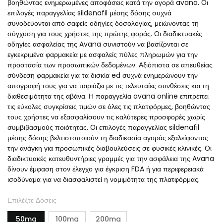
βοηθώντας ενημερωμένες αποφάσεις κατά την αγορά avana. Οι
επιλογές παραγγελίας sildenafil μέσης δόσης συχνά
συνοδεύονται από σαφείς οδηγίες δοσολογίας, μειώνοντας τη
σύγχυση για τους χρήστες της πρώτης φοράς. Οι διαδικτυακές
οδηγίες ασφαλείας της Avana συνιστούν να βασίζονται σε
εγκεκριμένα φαρμακεία με ασφαλείς πύλες πληρωμών για την
προστασία των προσωπικών δεδομένων. Αξιόπιστα σε απευθείας
σύνδεση φαρμακεία για τα δισκία ed συχνά ενημερώνουν την
απογραφή τους για να ταιριάζει με τις τελευταίες συνθέσεις και τη
διαθεσιμότητα της αβάνα. Η παραγγελία avana online επιτρέπει
τις εύκολες συγκρίσεις τιμών σε όλες τις πλατφόρμες, βοηθώντας
τους χρήστες να εξασφαλίσουν τις καλύτερες προσφορές χωρίς
συμβιβασμούς ποιότητας. Οι επιλογές παραγγελίας sildenafil
μέσης δόσης βελτιστοποιούν τη διαδικασία αγοράς εξαλείφοντας
την ανάγκη για προσωπικές διαβουλεύσεις σε φυσικές κλινικές. Οι
διαδικτυακές κατευθυντήριες γραμμές για την ασφάλεια της Avana
δίνουν έμφαση στον έλεγχο για έγκριση FDA ή για περιφερειακά
ισοδύναμα για να διασφαλιστεί η νομιμότητα της πλατφόρμας.
Επιλέξτε Δόσεις
50mg
100mg
200mg