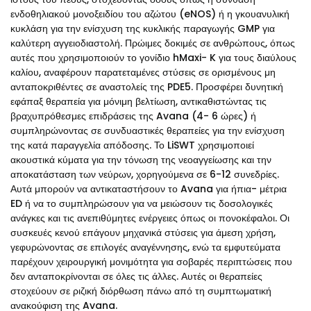
ενδοθηλιακού μονοξειδίου του αζώτου (eNOS) ή η γκουανυλική
κυκλάση για την ενίσχυση της κυκλικής παραγωγής GMP για
καλύτερη αγγειοδιαστολή. Πρώιμες δοκιμές σε ανθρώπους, όπως
αυτές που χρησιμοποιούν το γονίδιο hMaxi- K για τους διαύλους
καλίου, αναφέρουν παρατεταμένες στύσεις σε ορισμένους μη
ανταποκριθέντες σε αναστολείς της PDE5. Προσφέρει δυνητική
εφάπαξ θεραπεία για μόνιμη βελτίωση, αντικαθιστώντας τις
βραχυπρόθεσμες επιδράσεις της Avana (4- 6 ώρες) ή
συμπληρώνοντας σε συνδυαστικές θεραπείες για την ενίσχυση
της κατά παραγγελία απόδοσης. Το LiSWT χρησιμοποιεί
ακουστικά κύματα για την τόνωση της νεοαγγείωσης και την
αποκατάσταση των νεύρων, χορηγούμενα σε 6-12 συνεδρίες.
Αυτά μπορούν να αντικαταστήσουν το Avana για ήπια- μέτρια
ED ή να το συμπληρώσουν για να μειώσουν τις δοσολογικές
ανάγκες και τις ανεπιθύμητες ενέργειες όπως οι πονοκέφαλοι. Οι
συσκευές κενού επάγουν μηχανικά στύσεις για άμεση χρήση,
γεφυρώνοντας σε επιλογές αναγέννησης, ενώ τα εμφυτεύματα
παρέχουν χειρουργική μονιμότητα για σοβαρές περιπτώσεις που
δεν ανταποκρίνονται σε όλες τις άλλες. Αυτές οι θεραπείες
στοχεύουν σε ριζική διόρθωση πάνω από τη συμπτωματική
ανακούφιση της Avana.