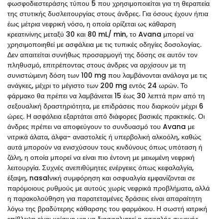
φωσφοδιεστεράσης τύπου 5 που χρησιμοποιείται για τη θεραπεία
της στυτικής δυσλειτουργίας στους άνδρες. Για όσους έχουν ήπια
έως μέτρια νεφρική νόσο, η οποία ορίζεται ως κάθαρση
κρεατινίνης μεταξύ 30 και 80 mL/ min, το Avana μπορεί να
χρησιμοποιηθεί με ασφάλεια με τις τυπικές οδηγίες δοσολογίας.
Δεν απαιτείται συνήθως προσαρμογή της δόσης σε αυτόν τον
πληθυσμό, επιτρέποντας στους άνδρες να αρχίσουν με τη
συνιστώμενη δόση των 100 mg που λαμβάνονται ανάλογα με τις
ανάγκες, μέχρι το μέγιστο των 200 mg εντός 24 ωρών. Το
φάρμακο θα πρέπει να λαμβάνεται 15 έως 30 λεπτά πριν από τη
σεξουαλική δραστηριότητα, με επιδράσεις που διαρκούν μέχρι 6
ώρες. Η ασφάλεια εξαρτάται από διάφορες βασικές πρακτικές. Οι
άνδρες πρέπει να αποφεύγουν το συνδυασμό του Avana με
νιτρικά άλατα, άλφα- αναστολείς ή υπερβολική αλκοόλη, καθώς
αυτά μπορούν να ενισχύσουν τους κινδύνους όπως υπόταση ή
ζάλη, η οποία μπορεί να είναι πιο έντονη με μειωμένη νεφρική
λειτουργία. Συχνές ανεπιθύμητες ενέργειες όπως κεφαλαλγία,
έξαψη, nasalνική συμφόρηση και οσφυαλγία εμφανίζονται σε
παρόμοιους ρυθμούς με αυτούς χωρίς νεφρικά προβλήματα, αλλά
η παρακολούθηση για παρατεταμένες δράσεις είναι απαραίτητη
λόγω της βραδύτερης κάθαρσης του φαρμάκου. Η σωστή ιατρική