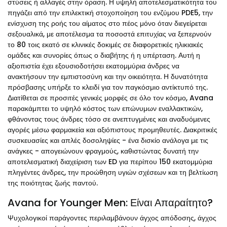
στύσεις ή αλλαγές στην όραση. Η υψηλή αποτελεσματικότητα του
πηγάζει από την επιλεκτική στοχοποίηση του ενζύμου PDE5, την
ενίσχυση της ροής του αίματος στο πέος μόνο όταν διεγείρεται
σεξουαλικά, με αποτέλεσμα τα ποσοστά επιτυχίας να ξεπερνούν
το 80 τοις εκατό σε κλινικές δοκιμές σε διαφορετικές ηλικιακές
ομάδες και συνορίες όπως ο διαβήτης ή η υπέρταση. Αυτή η
αξιοπιστία έχει εξουσιοδοτήσει εκατομμύρια άνδρες να
ανακτήσουν την εμπιστοσύνη και την οικειότητα. Η δυνατότητα
πρόσβασης υπήρξε το κλειδί για τον παγκόσμιο αντίκτυπό της.
Διατίθεται σε προσιτές γενικές μορφές σε όλο τον κόσμο, Avana
παρακάμπτει το υψηλό κόστος των επώνυμων εναλλακτικών,
φθάνοντας τους άνδρες τόσο σε ανεπτυγμένες και αναδυόμενες
αγορές μέσω φαρμακεία και αξιόπιστους προμηθευτές. Διακριτικές
συσκευασίες και απλές δοσοληψίες - ένα δισκίο ανάλογα με τις
ανάγκες - απογειώνουν φραγμούς, καθιστώντας δυνατή την
αποτελεσματική διαχείριση των ED για περίπου 150 εκατομμύρια
πληγέντες άνδρες, την προώθηση υγιών σχέσεων και τη βελτίωση
της ποιότητας ζωής παντού.
Avana for Younger Men: Είναι Απαραίτητο?
Ψυχολογικοί παράγοντες περιλαμβάνουν άγχος απόδοσης, άγχος