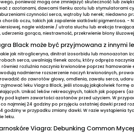
owego, ponieważ mogą one zmniejszyć skuteczność lub zwiększ
wać z azotanami, dawcami tlenku azotu lub stymulatorami cyk
aburzeniami czynności serca, wątroby lub nerek; niedawno prze
 chorób oczu, takich jak zapalenie siatkówki pigmentosa. - Na
piersiowej, nagłe widzenie / utrata słuchu lub erekcja trwają
, uderzenia gorąca, niestrawność, przekrwienie błony śluzowe
agra Black może być przyjmowana z innymi l
takie jak nitrogliceryna, dinitrat izosorbidu lub monoazotan 
robach serca, uwalniają tlenek azotu, który odpręża naczynia
l, również rozluźnia naczynia krwionośne poprzez hamowanie 
odują nadmierne rozszerzenie naczyń krwionośnych, prowadz
rowadzić do zawrotów głowy, omdlenia, zawału serca, udaru m
rzyjmować leku Viagra Black, jeśli stosują jakąkolwiek formę 
ałających. Unikać leków rekreacyjnych, takich jak poppers (az
y pod kątem zawartości azotanów przed użyciem. W przypad
co najmniej 24 godziny po przyjęciu ostatniej dawki przed roz
24 godziny w przypadku zmiany dawki. W razie wystąpienia t
e leku.
zarnoskóre Viagra: Debunking Common Myce