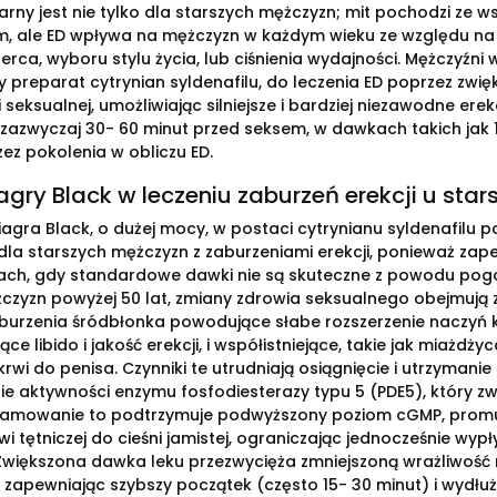
arny jest nie tylko dla starszych mężczyzn; mit pochodzi ze w
m, ale ED wpływa na mężczyzn w każdym wieku ze względu na czy
erca, wyboru stylu życia, lub ciśnienia wydajności. Mężczyźni 
lny preparat cytrynian syldenafilu, do leczenia ED poprzez zw
 seksualnej, umożliwiając silniejsze i bardziej niezawodne erekc
 zazwyczaj 30- 60 minut przed seksem, w dawkach takich jak 
zez pokolenia w obliczu ED.
agry Black w leczeniu zaburzeń erekcji u sta
iagra Black, o dużej mocy, w postaci cytrynianu syldenafil
dla starszych mężczyzn z zaburzeniami erekcji, ponieważ zape
ch, gdy standardowe dawki nie są skuteczne z powodu pogor
czyzn powyżej 50 lat, zmiany zdrowia seksualnego obejmują z
aburzenia śródbłonka powodujące słabe rozszerzenie naczyń 
ące libido i jakość erekcji, i współistniejące, takie jak miażdż
rwi do penisa. Czynniki te utrudniają osiągnięcie i utrzymanie 
 aktywności enzymu fosfodiesterazy typu 5 (PDE5), który z
amowanie to podtrzymuje podwyższony poziom cGMP, promując
wi tętniczej do cieśni jamistej, ograniczając jednocześnie w
większona dawka leku przezwycięża zmniejszoną wrażliwość n
 zapewniając szybszy początek (często 15- 30 minut) i wydłuż