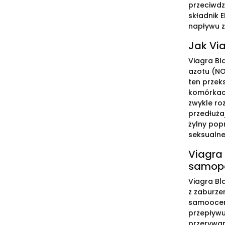
przeciwdz
składnik 
napływu z
Jak Via
Viagra Bla
azotu (NO
ten przek
komórkach
zwykle ro
przedłużaj
żylny pop
seksualneg
Viagra
samop
Viagra Bl
z zaburze
samooceny
przepływu
przerywan