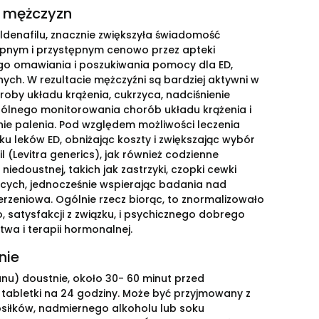
u mężczyzn
yldenafilu, znacznie zwiększyła świadomość
tępnym i przystępnym cenowo przez apteki
ego omawiania i poszukiwania pomocy dla ED,
ych. W rezultacie mężczyźni są bardziej aktywni w
by układu krążenia, cukrzyca, nadciśnienie
ogólnego monitorowania chorób układu krążenia i
tanie palenia. Pod względem możliwości leczenia
u leków ED, obniżając koszty i zwiększając wybór
il (Levitra generics), jak również codzienne
doustnej, takich jak zastrzyki, czopki cewki
ących, jednocześnie wspierając badania nad
erzeniowa. Ogólnie rzecz biorąc, to znormalizowało
 satysfakcji z związku, i psychicznego dobrego
wa i terapii hormonalnej.
nie
anu) doustnie, około 30- 60 minut przed
 tabletki na 24 godziny. Może być przyjmowany z
siłków, nadmiernego alkoholu lub soku