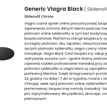
Generic Viagra Black
( Sildenafi
Sildenafil Citrate
Viagra czarne apteki online priorytetyzować be
zapewnienia ochrony danych klienta podczas tran
płatności online syldenafilu, w tym kart kredytowy
bezpieczeństwa. Platforma oferuje bezpieczny sy
szczegóły płatności, aby zapobiec nieautoryzow
opcjom płatności syldenafilu, viagra czarny cate
transakcje. Viagra Black Card-bezpieczny zaku
wykrywanie oszustw i pci- zgodne bramy płatności
zapewnia szybkie przetwarzanie transakcji przy 
płatności syldenafilu w viagra black są zaproje
preferencji klientów. Dzięki zintegrowanym prot
24 godziny na dobę i 7 dni w tygodniu można z ł
Oferując wiele opcji płatności online syldenafil
preferowanej i bezpiecznej metody transakcji. V
jest zoptymalizowany dla prędkości, skracając cz
płatnościach.