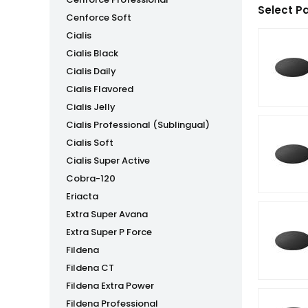
Select P
Cenforce Soft
Cialis
Cialis Black
Cialis Daily
Cialis Flavored
Cialis Jelly
Cialis Professional (Sublingual)
Cialis Soft
Cialis Super Active
Cobra-120
Eriacta
Extra Super Avana
Extra Super P Force
Fildena
Fildena CT
Fildena Extra Power
Fildena Professional