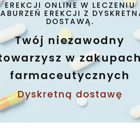
EREKCJI ONLINE W LECZENIU
ZABURZEŃ EREKCJI Z DYSKRETN
DOSTAWĄ.
Twój niezawodny
towarzysz w zakupac
farmaceutycznych
Dyskretną dostawę