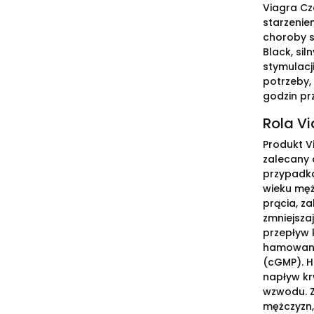
Viagra Cz
starzenie
choroby s
Black, si
stymulacji
potrzeby,
godzin pr
Rola Vi
Produkt V
zalecany 
przypadka
wieku męż
prącia, z
zmniejszaj
przepływ k
hamowanie
(cGMP). H
napływ kr
wzwodu. Z
mężczyzn,