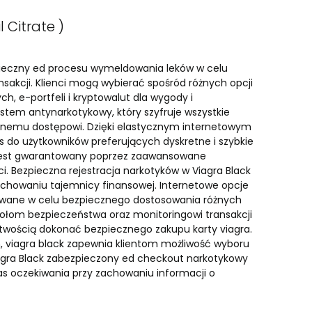
l Citrate )
zpieczny ed procesu wymeldowania leków w celu
sakcji. Klienci mogą wybierać spośród różnych opcji
ch, e-portfeli i kryptowalut dla wygody i
stem antynarkotykowy, który szyfruje wszystkie
anemu dostępowi. Dzięki elastycznym internetowym
rs do użytkowników preferujących dyskretne i szybkie
p jest gwarantowany poprzez zaawansowane
. Bezpieczna rejestracja narkotyków w Viagra Black
zachowaniu tajemnicy finansowej. Internetowe opcje
ktowane w celu bezpiecznego dostosowania różnych
okołom bezpieczeństwa oraz monitoringowi transakcji
atwością dokonać bezpiecznego zakupu karty viagra.
em, viagra black zapewnia klientom możliwość wyboru
iagra Black zabezpieczony ed checkout narkotykowy
as oczekiwania przy zachowaniu informacji o