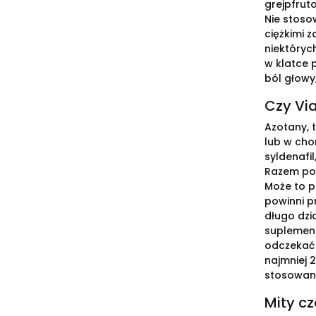
grejpfrut
Nie stoso
ciężkimi z
niektórych
w klatce 
ból głowy
Czy Vi
Azotany, 
lub w cho
syldenafi
Razem pow
Może to p
powinni p
długo dzi
suplement
odczekać 
najmniej 
stosowani
Mity c