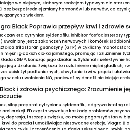
iałając wolniejszym, słabszym reakcjom typowym dla starzeni
ED bez bezpośredniej zmiany hormonów lub nerwów, co czyni
wiązanych z wiekiem.
gra Black Poprawia przepływ krwi i zdrowie 
ck zawiera cytrynian syldenafilu, inhibitor fosfodiesterazy ty
) uwalniany jest z zakończeń nerwowych i komórek śródbłon
ształca trifosforan guanozyny (GTP) w cykliczny monofosfo
 mięśni gładkich ciałka jamistego, promując rozluźnienie tych
zkłada cGMP, kończąc jego działanie. Syldenafil selektywnie
ąc jego działanie. Zwiększa to rozluźnienie mięśni gładkich, zw
rzez ucisk żył podtunicznych, chwytanie krwi w prąciu i ułat
o w celu uwolnienia NO, ponieważ syldenafil nie inicjuje erekcj
 Black i zdrowia psychicznego: Zrozumienie 
oczucie
ack, silny preparat cytrynianu syldenafilu, odgrywa istotną 
niami erekcji. ED często wywołuje kaskadę problemów psychol
, depresja, i szczepu związku, co może pogorszyć stan w bł
 krwi do prącia i umożliwiając niezawodne erekcje, Viagra Bla
ia tego cyklu i przywrócenia zaufania seksualnego. Szybki p