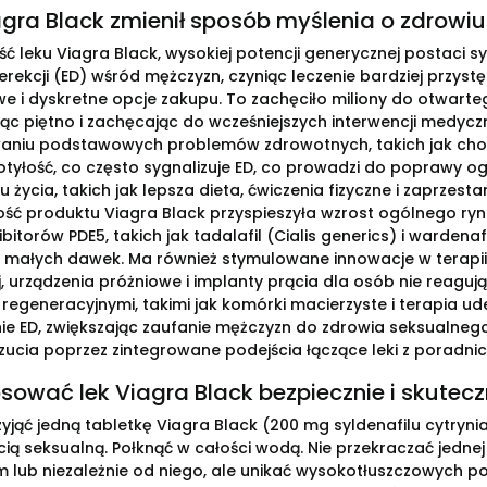
agra Black zmienił sposób myślenia o zdrowi
ć leku Viagra Black, wysokiej potencji generycznej postaci s
erekcji (ED) wśród mężczyzn, czyniąc leczenie bardziej przys
we i dyskretne opcje zakupu. To zachęciło miliony do otwart
jąc piętno i zachęcając do wcześniejszych interwencji medyczn
aniu podstawowych problemów zdrowotnych, takich jak choro
i otyłość, co często sygnalizuje ED, co prowadzi do poprawy 
u życia, takich jak lepsza dieta, ćwiczenia fizyczne i zaprzes
ść produktu Viagra Black przyspieszyła wzrost ogólnego rynk
ibitorów PDE5, takich jak tadalafil (Cialis generics) i wardenaf
małych dawek. Ma również stymulowane innowacje w terapii nie
 urządzenia próżniowe i implanty prącia dla osób nie reaguj
 regeneracyjnymi, takimi jak komórki macierzyste i terapia ud
ie ED, zwiększając zaufanie mężczyzn do zdrowia seksualnego,
cia poprzez zintegrowane podejścia łączące leki z poradnict
sować lek Viagra Black bezpiecznie i skutecz
zyjąć jedną tabletkę Viagra Black (200 mg syldenafilu cytryni
ią seksualną. Połknąć w całości wodą. Nie przekraczać jednej
lub niezależnie od niego, ale unikać wysokotłuszczowych po