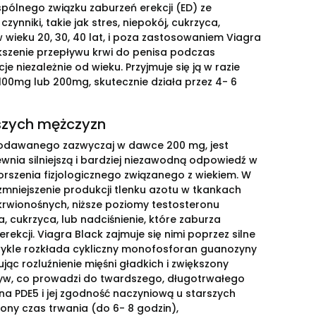
spólnego związku zaburzeń erekcji (ED) ze
nniki, takie jak stres, niepokój, cukrzyca,
w wieku 20, 30, 40 lat, i poza zastosowaniem Viagra
iększenie przepływu krwi do penisa podczas
je niezależnie od wieku. Przyjmuje się ją w razie
100mg lub 200mg, skutecznie działa przez 4- 6
rszych mężczyzn
u podawanego zazwyczaj w dawce 200 mg, jest
wnia silniejszą i bardziej niezawodną odpowiedź w
szenia fizjologicznego związanego z wiekiem. W
mniejszenie produkcji tlenku azotu w tkankach
krwionośnych, niższe poziomy testosteronu
yca, cukrzyca, lub nadciśnienie, które zaburza
erekcji. Viagra Black zajmuje się nimi poprzez silne
wykle rozkłada cykliczny monofosforan guanozyny
 rozluźnienie mięśni gładkich i zwiększony
ypływ, co prowadzi do twardszego, długotrwałego
a PDE5 i jej zgodność naczyniową u starszych
ony czas trwania (do 6- 8 godzin),