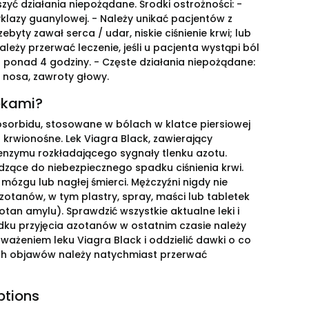
yć działania niepożądane. Środki ostrożności: -
lazy guanylowej. - Należy unikać pacjentów z
byty zawał serca / udar, niskie ciśnienie krwi; lub
leży przerwać leczenie, jeśli u pacjenta wystąpi ból
ca ponad 4 godziny. - Częste działania niepożądane:
j nosa, zawroty głowy.
ekami?
izosorbidu, stosowane w bólach w klatce piersiowej
 krwionośne. Lek Viagra Black, zawierający
enzymu rozkładającego sygnały tlenku azotu.
ące do niebezpiecznego spadku ciśnienia krwi.
ózgu lub nagłej śmierci. Mężczyźni nigdy nie
azotanów, w tym plastry, spray, maści lub tabletek
otan amylu). Sprawdzić wszystkie aktualne leki i
ku przyjęcia azotanów w ostatnim czasie należy
ważeniem leku Viagra Black i oddzielić dawki o co
ych objawów należy natychmiast przerwać
ptions