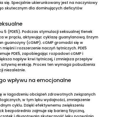
a się. Specjalnie ukierunkowany jest na naczyniowy
 go skutecznym dla dominujących deficytów
seksualne
pu 5 (PDE5). Podczas stymulacji seksualnej tlenek
ka w prąciu, aktywując cyklazę guanylanową. Enzym
ran guanozyny (cGMP). cGMP gromadzi się w
 mięśni i rozszerzenie naczyń tętniczych. PDE5
 hamuje PDE5, zapobiegając rozpadowi cGMP i
iększa napływ krwi tętniczej, i zmniejsza przepływ
wia sztywną erekcję. Proces ten wymaga pobudzenia
i niezależnie.
jego wpływu na emocjonalne
rolę w łagodzeniu obciążeń zdrowotnych związanych
ogicznych, w tym lęku wydajności, zmniejszenie
ędnym cyklu. Dzięki efektywnemu zwiększeniu
ck bezpośrednio zajmuje się barierą fizyczną,
oczątek i długotrwała skuteczność leku pozwalają