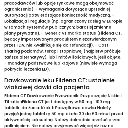
pracodawców lub opcje rynkowe mogą obejmować
ograniczenia). - Wymagania dotyczące uprzedniej
autoryzacji potwierdzające konieczność medyczną. -
Lokalizacja i regulacje (np. ograniczony zasięg w Europie
w ramach systemów publicznych; bardziej zmienne
plany prywatne). - Generic vs marka status (Fildena CT,
będący importowanym produktem niezatwierdzonym
przez FDA, nie kwalifikuje się do refundacji). - Cost-
sharing poziomów, terapii stopniowej (najpierw próbuje
tańsze alternatywy), lub limitów ilościowych, jeśli objęte.
- mandaty państwowe lub krajowe (niewiele wymaga
pokrycia leczenia ED).
Dawkowanie leku Fildena CT: ustalenie
właściwej dawki dla pacjenta
Fildena CT Dawkowanie Przewodnik: Rozpoczęcie Niskie i
TitrationFildena CT jest dostępny w 50 mg i 100 mg
tabletki do żucia. Krok 1: Początkowa dawka Należy
przyjąć jedną tabletkę 50 mg około 30 do 60 minut przed
aktywnością seksualną. Należy dokładnie przeżuć przed
połknięciem. Nie należy przyjmować więcej niż raz na