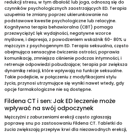
redukcji stresu, w tym dbałość lub joga, odnoszą się do
czynników psychologicznych zaostrzających ED. Terapia
uzupełnia te zmiany poprzez ukierunkowanie na
podstawowe kwestie psychologiczne lub relacyjne.
Kognitywna terapia behawioralna (CBT) pomaga
przezwyciężyć lęk wydajności, negatywne wzorce
myślowe, i depresja, z powodzeniem wskaźnik 60- 80% u
mężczyzn z psychogennym ED. Terapia seksualna, często
obejmująca sensacyjne ćwiczenia ostrości, poprawia
komunikację, zmniejsza ciśnienie podczas intymności, i
retrenuje odpowiedzi pobudzające; terapia par zwiększa
dynamikę relacji, które wpływają na funkcje seksualne.
Takie podejście, w połączeniu z modyfikacjami stylu
życia, przynosi utrzymujące się wyniki nawet wtedy, gdy
opcje farmakologiczne nie są dostępne.
Fildena CT i sen: Jak ED leczenie może
wpływać na swój odpoczynek
Mężczyźni z zaburzeniami erekcji często zgłaszają
poprawę snu po zastosowaniu Fildena CT. Tabletki do
żucia zwiększają przepływ krwi dla niezawodnych erekcji,