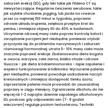
zaburzeń erekcji (ED), gdy leki takie jak Fildena CT są
niewystarczające. Regularne ćwiczenia aerobowe, takie
jak szybkie chodzenie, jogging, lub jazda na rowerze
przez co najmniej 150 minut w tygodniu, poprawia
zdrowie układu krążenia, zwiększa przepływ krwi do
penisa, i zmniejsza objawy ED do 40% w badaniach.
Utrzymanie zdrowej masy ciała poprzez kontrolę kalorii i
zarządzanie porcjami jest niezbędne, ponieważ otyłość
przyczynia się do problemów naczyniowych i zaburzeń
równowagi hormonalnej; utrata 5- 10% masy ciała może
znacznie poprawić erekcje. Zbalansowana dieta bogata
w owoce, warzywa, całe ziarna, białka chude i zdrowe
tłuszcze - jak dieta śródziemnomorska - łapie zapalenie i
wspiera funkcjonowanie śródbłonka. Wyrzucenie palenia
jest niezbędne, ponieważ powoduje uszkodzenie naczyń
krwionośnych i zmniejsza dostępność tlenku azotu;
zaprzestanie palenia może prowadzić do zauważalnej
poprawy w ciągu miesięcy. Ograniczenie alkoholu do nie
więcej niż 1-2 napojów dziennie zapobiega alkoholowym
ED, podczas gdy odpowiedni sen (7- 9 godzin
wieczorem) reguluje poziom testosteronu. Techniki