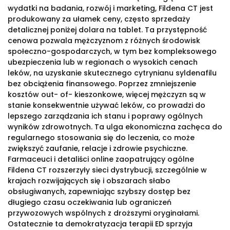
wydatki na badania, rozwój i marketing, Fildena CT jest
produkowany za ułamek ceny, często sprzedaży
detalicznej poniżej dolara na tablet. Ta przystępność
cenowa pozwala mężczyznom z różnych środowisk
społeczno-gospodarczych, w tym bez kompleksowego
ubezpieczenia lub w regionach o wysokich cenach
leków, na uzyskanie skutecznego cytrynianu syldenafilu
bez obciążenia finansowego. Poprzez zmniejszenie
kosztów out- of- kieszonkowe, więcej mężczyzn są w
stanie konsekwentnie używać leków, co prowadzi do
lepszego zarządzania ich stanu i poprawy ogólnych
wyników zdrowotnych. Ta ulga ekonomiczna zachęca do
regularnego stosowania się do leczenia, co może
zwiększyć zaufanie, relacje i zdrowie psychiczne.
Farmaceuci i detaliści online zaopatrujący ogólne
Fildena CT rozszerzyły sieci dystrybucji, szczególnie w
krajach rozwijających się i obszarach słabo
obsługiwanych, zapewniając szybszy dostęp bez
długiego czasu oczekiwania lub ograniczeń
przywozowych wspólnych z droższymi oryginałami.
Ostatecznie ta demokratyzacja terapii ED sprzyja