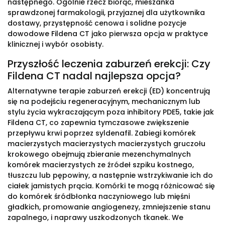
następnego. Ogólnie rzecz biorąc, mieszanka
sprawdzonej farmakologii, przyjaznej dla użytkownika
dostawy, przystępność cenowa i solidne pozycje
dowodowe Fildena CT jako pierwsza opcja w praktyce
klinicznej i wybór osobisty.
Przyszłość leczenia zaburzeń erekcji: Czy
Fildena CT nadal najlepsza opcja?
Alternatywne terapie zaburzeń erekcji (ED) koncentrują
się na podejściu regeneracyjnym, mechanicznym lub
stylu życia wykraczającym poza inhibitory PDE5, takie jak
Fildena CT, co zapewnia tymczasowe zwiększenie
przepływu krwi poprzez syldenafil. Zabiegi komórek
macierzystych macierzystych macierzystych gruczołu
krokowego obejmują zbieranie mezenchymalnych
komórek macierzystych ze źródeł szpiku kostnego,
tłuszczu lub pępowiny, a następnie wstrzykiwanie ich do
ciałek jamistych prącia. Komórki te mogą różnicować się
do komórek śródbłonka naczyniowego lub mięśni
gładkich, promowanie angiogenezy, zmniejszenie stanu
zapalnego, i naprawy uszkodzonych tkanek. We