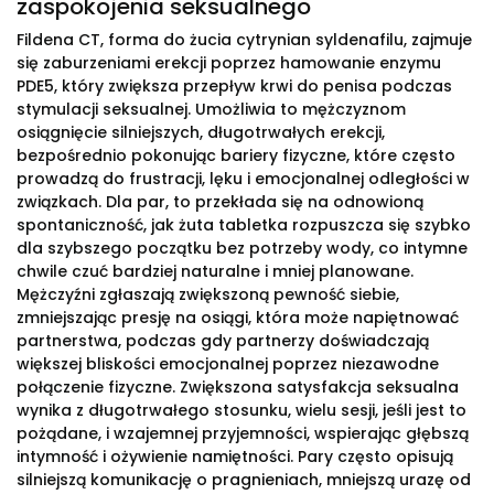
zaspokojenia seksualnego
Fildena CT, forma do żucia cytrynian syldenafilu, zajmuje
się zaburzeniami erekcji poprzez hamowanie enzymu
PDE5, który zwiększa przepływ krwi do penisa podczas
stymulacji seksualnej. Umożliwia to mężczyznom
osiągnięcie silniejszych, długotrwałych erekcji,
bezpośrednio pokonując bariery fizyczne, które często
prowadzą do frustracji, lęku i emocjonalnej odległości w
związkach. Dla par, to przekłada się na odnowioną
spontaniczność, jak żuta tabletka rozpuszcza się szybko
dla szybszego początku bez potrzeby wody, co intymne
chwile czuć bardziej naturalne i mniej planowane.
Mężczyźni zgłaszają zwiększoną pewność siebie,
zmniejszając presję na osiągi, która może napiętnować
partnerstwa, podczas gdy partnerzy doświadczają
większej bliskości emocjonalnej poprzez niezawodne
połączenie fizyczne. Zwiększona satysfakcja seksualna
wynika z długotrwałego stosunku, wielu sesji, jeśli jest to
pożądane, i wzajemnej przyjemności, wspierając głębszą
intymność i ożywienie namiętności. Pary często opisują
silniejszą komunikację o pragnieniach, mniejszą urazę od