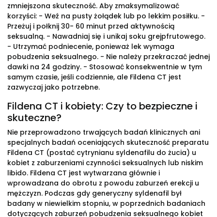
zmniejszona skuteczność. Aby zmaksymalizować
korzyści: - Weź na pusty żołądek lub po lekkim posiłku. -
Przeżuj i połknij 30- 60 minut przed aktywnością
seksualną. - Nawadniaj się i unikaj soku grejpfrutowego.
- Utrzymać podniecenie, ponieważ lek wymaga
pobudzenia seksualnego. - Nie należy przekraczać jednej
dawki na 24 godziny. - Stosować konsekwentnie w tym
samym czasie, jeśli codziennie, ale Fildena CT jest
zazwyczaj jako potrzebne.
Fildena CT i kobiety: Czy to bezpieczne i
skuteczne?
Nie przeprowadzono trwających badań klinicznych ani
specjalnych badań oceniających skuteczność preparatu
Fildena CT (postać cytrynianu syldenafilu do żucia) u
kobiet z zaburzeniami czynności seksualnych lub niskim
libido. Fildena CT jest wytwarzana głównie i
wprowadzana do obrotu z powodu zaburzeń erekcji u
mężczyzn. Podczas gdy generyczny syldenafil był
badany w niewielkim stopniu, w poprzednich badaniach
dotyczących zaburzeń pobudzenia seksualnego kobiet