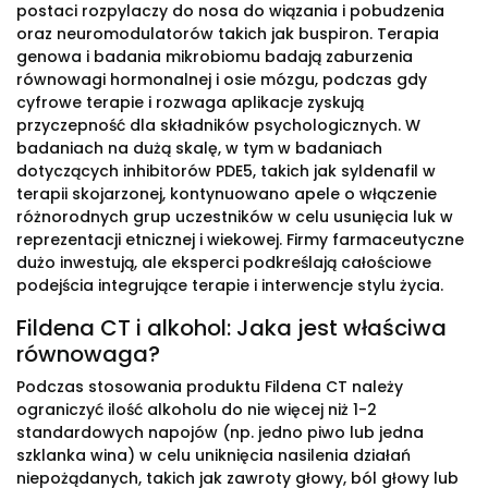
postaci rozpylaczy do nosa do wiązania i pobudzenia
oraz neuromodulatorów takich jak buspiron. Terapia
genowa i badania mikrobiomu badają zaburzenia
równowagi hormonalnej i osie mózgu, podczas gdy
cyfrowe terapie i rozwaga aplikacje zyskują
przyczepność dla składników psychologicznych. W
badaniach na dużą skalę, w tym w badaniach
dotyczących inhibitorów PDE5, takich jak syldenafil w
terapii skojarzonej, kontynuowano apele o włączenie
różnorodnych grup uczestników w celu usunięcia luk w
reprezentacji etnicznej i wiekowej. Firmy farmaceutyczne
dużo inwestują, ale eksperci podkreślają całościowe
podejścia integrujące terapie i interwencje stylu życia.
Fildena CT i alkohol: Jaka jest właściwa
równowaga?
Podczas stosowania produktu Fildena CT należy
ograniczyć ilość alkoholu do nie więcej niż 1-2
standardowych napojów (np. jedno piwo lub jedna
szklanka wina) w celu uniknięcia nasilenia działań
niepożądanych, takich jak zawroty głowy, ból głowy lub