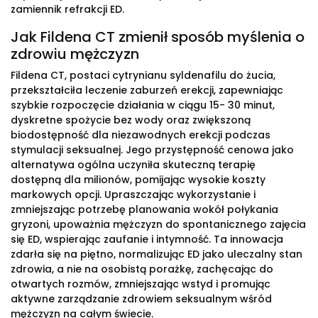
zamiennik refrakcji ED.
Jak Fildena CT zmienił sposób myślenia o
zdrowiu mężczyzn
Fildena CT, postaci cytrynianu syldenafilu do żucia,
przekształciła leczenie zaburzeń erekcji, zapewniając
szybkie rozpoczęcie działania w ciągu 15- 30 minut,
dyskretne spożycie bez wody oraz zwiększoną
biodostępność dla niezawodnych erekcji podczas
stymulacji seksualnej. Jego przystępność cenowa jako
alternatywa ogólna uczyniła skuteczną terapię
dostępną dla milionów, pomijając wysokie koszty
markowych opcji. Upraszczając wykorzystanie i
zmniejszając potrzebę planowania wokół połykania
gryzoni, upoważnia mężczyzn do spontanicznego zajęcia
się ED, wspierając zaufanie i intymność. Ta innowacja
zdarła się na piętno, normalizując ED jako uleczalny stan
zdrowia, a nie na osobistą porażkę, zachęcając do
otwartych rozmów, zmniejszając wstyd i promując
aktywne zarządzanie zdrowiem seksualnym wśród
mężczyzn na całym świecie.