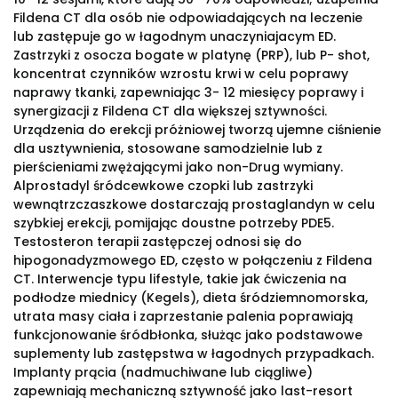
Fildena CT dla osób nie odpowiadających na leczenie
lub zastępuje go w łagodnym unaczyniajacym ED.
Zastrzyki z osocza bogate w platynę (PRP), lub P- shot,
koncentrat czynników wzrostu krwi w celu poprawy
naprawy tkanki, zapewniając 3- 12 miesięcy poprawy i
synergizacji z Fildena CT dla większej sztywności.
Urządzenia do erekcji próżniowej tworzą ujemne ciśnienie
dla usztywnienia, stosowane samodzielnie lub z
pierścieniami zwężającymi jako non-Drug wymiany.
Alprostadyl śródcewkowe czopki lub zastrzyki
wewnątrzczaszkowe dostarczają prostaglandyn w celu
szybkiej erekcji, pomijając doustne potrzeby PDE5.
Testosteron terapii zastępczej odnosi się do
hipogonadyzmowego ED, często w połączeniu z Fildena
CT. Interwencje typu lifestyle, takie jak ćwiczenia na
podłodze miednicy (Kegels), dieta śródziemnomorska,
utrata masy ciała i zaprzestanie palenia poprawiają
funkcjonowanie śródbłonka, służąc jako podstawowe
suplementy lub zastępstwa w łagodnych przypadkach.
Implanty prącia (nadmuchiwane lub ciągliwe)
zapewniają mechaniczną sztywność jako last-resort