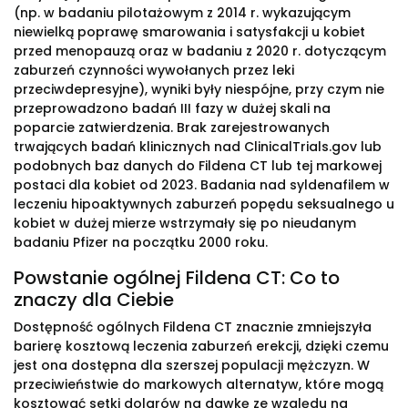
(np. w badaniu pilotażowym z 2014 r. wykazującym
niewielką poprawę smarowania i satysfakcji u kobiet
przed menopauzą oraz w badaniu z 2020 r. dotyczącym
zaburzeń czynności wywołanych przez leki
przeciwdepresyjne), wyniki były niespójne, przy czym nie
przeprowadzono badań III fazy w dużej skali na
poparcie zatwierdzenia. Brak zarejestrowanych
trwających badań klinicznych nad ClinicalTrials.gov lub
podobnych baz danych do Fildena CT lub tej markowej
postaci dla kobiet od 2023. Badania nad syldenafilem w
leczeniu hipoaktywnych zaburzeń popędu seksualnego u
kobiet w dużej mierze wstrzymały się po nieudanym
badaniu Pfizer na początku 2000 roku.
Powstanie ogólnej Fildena CT: Co to
znaczy dla Ciebie
Dostępność ogólnych Fildena CT znacznie zmniejszyła
barierę kosztową leczenia zaburzeń erekcji, dzięki czemu
jest ona dostępna dla szerszej populacji mężczyzn. W
przeciwieństwie do markowych alternatyw, które mogą
kosztować setki dolarów na dawkę ze względu na