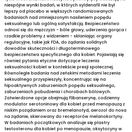
niespójne wyniki badań, w których syldenafil nie był
lepszy od placebo w większych randomizowanych
badaniach nad zmniejszonym nasileniem popędu
seksualnego lub ogólną satysfakcją. Bezpieczeństwo
odnosi się do mężczyzn - bóle głowy, uderzenia gorąca i
rzadkie problemy z widzeniem - skłaniając organy
regulacyjne, takie jak FDA, do żądania solidnych
dowodów skuteczności i długoterminowego
bezpieczeństwa specyficznego dla kobiet. Pojawiają się
również pytania etyczne dotyczące leczenia
seksualności kobiet w kontekście presji społecznej.
Równoległe badania nad żeńskimi metodami leczenia
seksualnego przyspieszyły, koncentrując się na
hipoaktywnych zaburzeniach popędu seksualnego,
zaburzeniach pobudzenia i chorobach bólowych.
Zatwierdzone opcje obejmują flibanserynę, codzienny
modulator serotoninowy dla kobiet przed menopauzą z
niskim pożądaniem oraz bremelanotyd, aerozol do nosa
na żądanie, skierowany do receptorów melanokortyny.
W badaniach początkowych analizuje się plastry
testosteronu dla kobiet po menopauzie, oksytocyny w