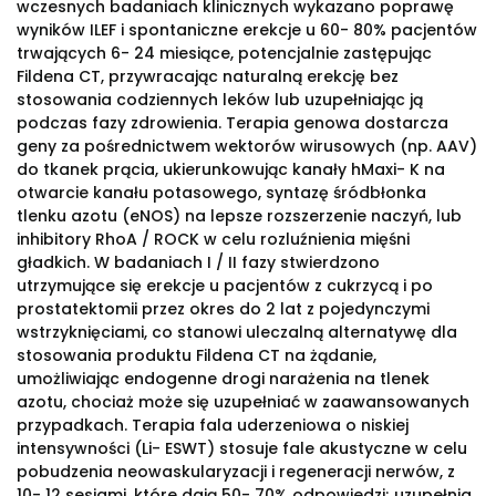
wczesnych badaniach klinicznych wykazano poprawę
wyników ILEF i spontaniczne erekcje u 60- 80% pacjentów
trwających 6- 24 miesiące, potencjalnie zastępując
Fildena CT, przywracając naturalną erekcję bez
stosowania codziennych leków lub uzupełniając ją
podczas fazy zdrowienia. Terapia genowa dostarcza
geny za pośrednictwem wektorów wirusowych (np. AAV)
do tkanek prącia, ukierunkowując kanały hMaxi- K na
otwarcie kanału potasowego, syntazę śródbłonka
tlenku azotu (eNOS) na lepsze rozszerzenie naczyń, lub
inhibitory RhoA / ROCK w celu rozluźnienia mięśni
gładkich. W badaniach I / II fazy stwierdzono
utrzymujące się erekcje u pacjentów z cukrzycą i po
prostatektomii przez okres do 2 lat z pojedynczymi
wstrzyknięciami, co stanowi uleczalną alternatywę dla
stosowania produktu Fildena CT na żądanie,
umożliwiając endogenne drogi narażenia na tlenek
azotu, chociaż może się uzupełniać w zaawansowanych
przypadkach. Terapia fala uderzeniowa o niskiej
intensywności (Li- ESWT) stosuje fale akustyczne w celu
pobudzenia neowaskularyzacji i regeneracji nerwów, z
10- 12 sesjami, które dają 50- 70% odpowiedzi; uzupełnia