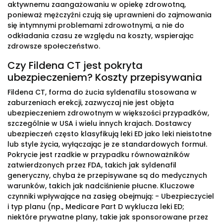
aktywnemu zaangażowaniu w opiekę zdrowotną,
ponieważ mężczyźni czują się uprawnieni do zajmowania
się intymnymi problemami zdrowotnymi, a nie do
odkładania czasu ze względu na koszty, wspierając
zdrowsze społeczeństwo.
Czy Fildena CT jest pokryta
ubezpieczeniem? Koszty przepisywania
Fildena CT, forma do żucia syldenafilu stosowana w
zaburzeniach erekcji, zazwyczaj nie jest objęta
ubezpieczeniem zdrowotnym w większości przypadków,
szczególnie w USA i wielu innych krajach. Dostawcy
ubezpieczeń często klasyfikują leki ED jako leki nieistotne
lub style życia, wyłączając je ze standardowych formuł.
Pokrycie jest rzadkie w przypadku równoważników
zatwierdzonych przez FDA, takich jak syldenafil
generyczny, chyba że przepisywane są do medycznych
warunków, takich jak nadciśnienie płucne. Kluczowe
czynniki wpływające na zasięg obejmują: - Ubezpieczyciel
i typ planu (np., Medicare Part D wyklucza leki ED;
niektóre prywatne plany, takie jak sponsorowane przez