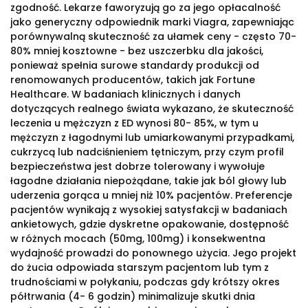
zgodność. Lekarze faworyzują go za jego opłacalność
jako generyczny odpowiednik marki Viagra, zapewniając
porównywalną skuteczność za ułamek ceny - często 70-
80% mniej kosztowne - bez uszczerbku dla jakości,
ponieważ spełnia surowe standardy produkcji od
renomowanych producentów, takich jak Fortune
Healthcare. W badaniach klinicznych i danych
dotyczących realnego świata wykazano, że skuteczność
leczenia u mężczyzn z ED wynosi 80- 85%, w tym u
mężczyzn z łagodnymi lub umiarkowanymi przypadkami,
cukrzycą lub nadciśnieniem tętniczym, przy czym profil
bezpieczeństwa jest dobrze tolerowany i wywołuje
łagodne działania niepożądane, takie jak ból głowy lub
uderzenia gorąca u mniej niż 10% pacjentów. Preferencje
pacjentów wynikają z wysokiej satysfakcji w badaniach
ankietowych, gdzie dyskretne opakowanie, dostępność
w różnych mocach (50mg, 100mg) i konsekwentna
wydajność prowadzi do ponownego użycia. Jego projekt
do żucia odpowiada starszym pacjentom lub tym z
trudnościami w połykaniu, podczas gdy krótszy okres
półtrwania (4- 6 godzin) minimalizuje skutki dnia