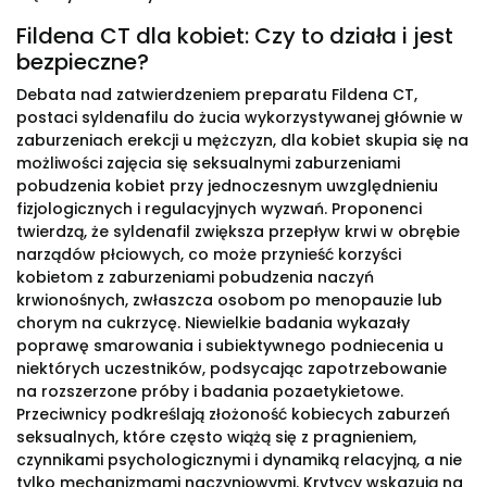
Fildena CT dla kobiet: Czy to działa i jest
bezpieczne?
Debata nad zatwierdzeniem preparatu Fildena CT,
postaci syldenafilu do żucia wykorzystywanej głównie w
zaburzeniach erekcji u mężczyzn, dla kobiet skupia się na
możliwości zajęcia się seksualnymi zaburzeniami
pobudzenia kobiet przy jednoczesnym uwzględnieniu
fizjologicznych i regulacyjnych wyzwań. Proponenci
twierdzą, że syldenafil zwiększa przepływ krwi w obrębie
narządów płciowych, co może przynieść korzyści
kobietom z zaburzeniami pobudzenia naczyń
krwionośnych, zwłaszcza osobom po menopauzie lub
chorym na cukrzycę. Niewielkie badania wykazały
poprawę smarowania i subiektywnego podniecenia u
niektórych uczestników, podsycając zapotrzebowanie
na rozszerzone próby i badania pozaetykietowe.
Przeciwnicy podkreślają złożoność kobiecych zaburzeń
seksualnych, które często wiążą się z pragnieniem,
czynnikami psychologicznymi i dynamiką relacyjną, a nie
tylko mechanizmami naczyniowymi. Krytycy wskazują na