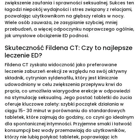
zwiększenie zaufania i sprawności seksualnej. Sukces ten
łagodzi niepokój wydajności i stres związany z relacjami,
pozwalając użytkownikom na głębszy relaks w nocy.
Wiele osób zauważa, że zasypianie szybciej, mniej
przebudzeń, a więcej odpoczynku naprawczego ogólnie,
jak umysłowe obciążenie ED podnosi.
Skuteczność Fildena CT: Czy to najlepsze
leczenie ED?
Fildena CT zyskała widoczność jako preferowane
leczenie zaburzeń erekcji ze względu na swój aktywny
składnik, cytrynian syldenafilu, który jest klinicznie
udowodniony w celu zwiększenia przepływu krwi do
prącia, co umożliwia wiarygodne erekcje w odpowiedzi
na stymulację seksualną. Jego postać tabletki do żucia
oferuje kluczowe zalety: szybki początek działania w
ciągu 15- 30 minut w porównaniu do standardowych
tabletek, które zajmują do godziny, co czyni go idealnym
dla spontanicznej intymności. Przyjemne smaki i łatwość
konsumpcji bez wody przemawiają do użytkowników,
którzy nie lubią połykać tabletek, poprawiając ich