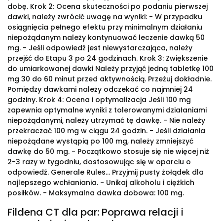
dobę. Krok 2: Ocena skuteczności po podaniu pierwszej
dawki, należy zwrócić uwagę na wyniki: - W przypadku
osiągnięcia pełnego efektu przy minimalnym działaniu
niepożądanym należy kontynuować leczenie dawką 50
mg. - Jeśli odpowiedź jest niewystarczająca, należy
przejść do Etapu 3 po 24 godzinach. Krok 3: Zwiększenie
do umiarkowanej dawki Należy przyjąć jedną tabletkę 100
mg 30 do 60 minut przed aktywnością. Przeżuj dokładnie.
Pomiędzy dawkami należy odczekać co najmniej 24
godziny. Krok 4: Ocena i optymalizacja Jeśli 100 mg
zapewnia optymalne wyniki z tolerowanymi działaniami
niepożądanymi, należy utrzymać tę dawkę. - Nie należy
przekraczać 100 mg w ciągu 24 godzin. - Jeśli działania
niepożądane wystąpią po 100 mg, należy zmniejszyć
dawkę do 50 mg. - Początkowo stosuje się nie więcej niż
2-3 razy w tygodniu, dostosowując się w oparciu o
odpowiedź. Generale Rules... Przyjmij pusty żołądek dla
najlepszego wchłaniania. - Unikaj alkoholu i ciężkich
posiłków. - Maksymalna dawka dobowa: 100 mg.
Fildena CT dla par: Poprawa relacji i