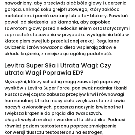
nawodniony, aby przeciwdziałać bóle głowy i uderzenia
gorąca, uniknąć soku grejpfrutowego, który zakłóca
metabolizm, i pomiń azotany lub alfa- blokery. Powstań
powoli od siedzenia lub kłamania, aby zapobiec
zawrotom głowy przed niedociśnieniem ortostatycznym i
zaprzestać stosowania w przypadku wystąpienia bólu w
klatce piersiowej lub przedłużonej erekcji. Regularne
ćwiczenia i zrównoważona dieta wspierają zdrowie
układu krążenia, zmniejszając ogólną podatność.
Levitra Super Siła i Utrata Wagi: Czy
utrata Wagi Poprawia ED?
Mężczyźni, którzy schudną mogą zauważyć poprawę
wyników z Levitra Super Force, ponieważ nadmiar tkanki
tłuszczowej często zaburza przepływ krwi i równowagi
hormonalnej. Utrata masy ciała zwiększa stan zdrowia
naczyń krwionośnych, poszerza naczynia krwionośne i
zwiększa krążenie do prącia dla twardszych,
długotrwałych erekcji z wardenafilu składnika. Podnosi
również poziom testosteronu poprzez zmniejszenie
konwersji tłuszczu testosteronu na estrogen,