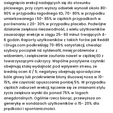
osiągnięcia erekcji nadających się do stosunku
płciowego, przy czym wyższy odsetek wynosił około 80-
90% w przypadku łagodnego ED, 70- 80% w przypadku
umiarkowanego i 50- 65% w ciężkich przypadkach w
porównaniu z 20- 30% w przypadku placebo. Podwójne
działanie zwiększa niezawodność, z wielu użytkowników
zauważając erekcje w ciągu 25- 60 minut trwających 4-
6 godzin. Raporty użytkowników z takich forów jak Reddit
i Drugs.com podkreślają 70-85% satysfakcji, chwaląc
szybszy początek niż syldenafil, mniej problemów z
widzeniem, i zwiększenie zaufania nawet w ciężkiej ED z
towarzyszącymi cukrzycy. Wspólne pozytywne czynniki
obejmują stałą wydajność pod wpływem stresu, ze
średnią ocen 4 / 5; negatywy obejmują sporadyczne
bóle głowy lub przekrwienie błony śluzowej nosa w 10-
15%, ale częstość opuszczania poniżej 5%. W przypadku
ciężkich zaburzeń erekcji, łączenie się ze zmianami stylu
życia zwiększa wyniki do ponad 75% w logach
anegdotalnych. Ogólnie rzecz biorąc, przewyższa on
generykę w sondażach użytkowników o 15- 20% dla
prędkości i spontaniczności.