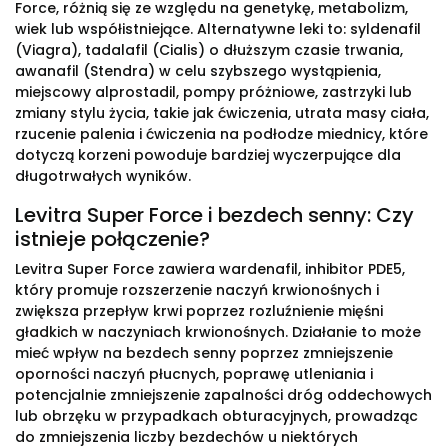
Force, różnią się ze względu na genetykę, metabolizm,
wiek lub współistniejące. Alternatywne leki to: syldenafil
(Viagra), tadalafil (Cialis) o dłuższym czasie trwania,
awanafil (Stendra) w celu szybszego wystąpienia,
miejscowy alprostadil, pompy próżniowe, zastrzyki lub
zmiany stylu życia, takie jak ćwiczenia, utrata masy ciała,
rzucenie palenia i ćwiczenia na podłodze miednicy, które
dotyczą korzeni powoduje bardziej wyczerpujące dla
długotrwałych wyników.
Levitra Super Force i bezdech senny: Czy
istnieje połączenie?
Levitra Super Force zawiera wardenafil, inhibitor PDE5,
który promuje rozszerzenie naczyń krwionośnych i
zwiększa przepływ krwi poprzez rozluźnienie mięśni
gładkich w naczyniach krwionośnych. Działanie to może
mieć wpływ na bezdech senny poprzez zmniejszenie
oporności naczyń płucnych, poprawę utleniania i
potencjalnie zmniejszenie zapalności dróg oddechowych
lub obrzęku w przypadkach obturacyjnych, prowadząc
do zmniejszenia liczby bezdechów u niektórych