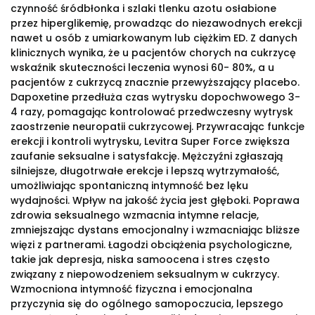
czynność śródbłonka i szlaki tlenku azotu osłabione
przez hiperglikemię, prowadząc do niezawodnych erekcji
nawet u osób z umiarkowanym lub ciężkim ED. Z danych
klinicznych wynika, że u pacjentów chorych na cukrzycę
wskaźnik skuteczności leczenia wynosi 60- 80%, a u
pacjentów z cukrzycą znacznie przewyższający placebo.
Dapoxetine przedłuża czas wytrysku dopochwowego 3-
4 razy, pomagając kontrolować przedwczesny wytrysk
zaostrzenie neuropatii cukrzycowej. Przywracając funkcje
erekcji i kontroli wytrysku, Levitra Super Force zwiększa
zaufanie seksualne i satysfakcję. Mężczyźni zgłaszają
silniejsze, długotrwałe erekcje i lepszą wytrzymałość,
umożliwiając spontaniczną intymność bez lęku
wydajności. Wpływ na jakość życia jest głęboki. Poprawa
zdrowia seksualnego wzmacnia intymne relacje,
zmniejszając dystans emocjonalny i wzmacniając bliższe
więzi z partnerami. Łagodzi obciążenia psychologiczne,
takie jak depresja, niska samoocena i stres często
związany z niepowodzeniem seksualnym w cukrzycy.
Wzmocniona intymność fizyczna i emocjonalna
przyczynia się do ogólnego samopoczucia, lepszego