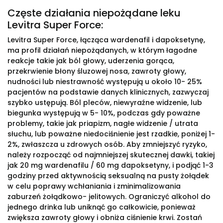
Częste działania niepożądane leku
Levitra Super Force:
Levitra Super Force, łącząca wardenafil i dapoksetynę,
ma profil działań niepożądanych, w którym łagodne
reakcje takie jak ból głowy, uderzenia gorąca,
przekrwienie błony śluzowej nosa, zawroty głowy,
nudności lub niestrawność występują u około 10- 25%
pacjentów na podstawie danych klinicznych, zazwyczaj
szybko ustępują. Ból pleców, niewyraźne widzenie, lub
biegunka występują w 5- 10%, podczas gdy poważne
problemy, takie jak priapizm, nagłe widzenie / utrata
słuchu, lub poważne niedociśnienie jest rzadkie, poniżej 1-
2%, zwłaszcza u zdrowych osób. Aby zmniejszyć ryzyko,
należy rozpocząć od najmniejszej skutecznej dawki, takiej
jak 20 mg wardenafilu / 60 mg dapoksetyny, i podjąć 1-3
godziny przed aktywnością seksualną na pusty żołądek
w celu poprawy wchłaniania i zminimalizowania
zaburzeń żołądkowo- jelitowych. Ograniczyć alkohol do
jednego drinka lub uniknąć go całkowicie, ponieważ
zwiększa zawroty głowy i obniża ciśnienie krwi. Zostań