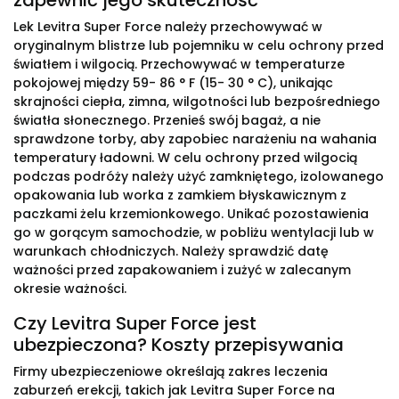
zapewnić jego skuteczność
Lek Levitra Super Force należy przechowywać w
oryginalnym blistrze lub pojemniku w celu ochrony przed
światłem i wilgocią. Przechowywać w temperaturze
pokojowej między 59- 86 ° F (15- 30 ° C), unikając
skrajności ciepła, zimna, wilgotności lub bezpośredniego
światła słonecznego. Przenieś swój bagaż, a nie
sprawdzone torby, aby zapobiec narażeniu na wahania
temperatury ładowni. W celu ochrony przed wilgocią
podczas podróży należy użyć zamkniętego, izolowanego
opakowania lub worka z zamkiem błyskawicznym z
paczkami żelu krzemionkowego. Unikać pozostawienia
go w gorącym samochodzie, w pobliżu wentylacji lub w
warunkach chłodniczych. Należy sprawdzić datę
ważności przed zapakowaniem i zużyć w zalecanym
okresie ważności.
Czy Levitra Super Force jest
ubezpieczona? Koszty przepisywania
Firmy ubezpieczeniowe określają zakres leczenia
zaburzeń erekcji, takich jak Levitra Super Force na