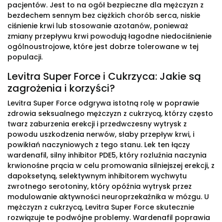
pacjentów. Jest to na ogół bezpieczne dla mężczyzn z
bezdechem sennym bez ciężkich chorób serca, niskie
ciśnienie krwi lub stosowanie azotanów, ponieważ
zmiany przepływu krwi powodują łagodne niedociśnienie
ogólnoustrojowe, które jest dobrze tolerowane w tej
populacji.
Levitra Super Force i Cukrzyca: Jakie są
zagrożenia i korzyści?
Levitra Super Force odgrywa istotną rolę w poprawie
zdrowia seksualnego mężczyzn z cukrzycą, którzy często
twarz zaburzenia erekcji i przedwczesny wytrysk z
powodu uszkodzenia nerwów, słaby przepływ krwi, i
powikłań naczyniowych z tego stanu. Lek ten łączy
wardenafil, silny inhibitor PDE5, który rozluźnia naczynia
krwionośne prącia w celu promowania silniejszej erekcji, z
dapoksetyną, selektywnym inhibitorem wychwytu
zwrotnego serotoniny, który opóźnia wytrysk przez
modulowanie aktywności neuroprzekaźnika w mózgu. U
mężczyzn z cukrzycą, Levitra Super Force skutecznie
rozwiązuje te podwójne problemy. Wardenafil poprawia