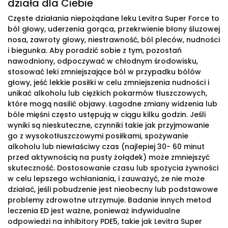
działa dla Ciebie
Częste działania niepożądane leku Levitra Super Force to
ból głowy, uderzenia gorąca, przekrwienie błony śluzowej
nosa, zawroty głowy, niestrawność, ból pleców, nudności
i biegunka. Aby poradzić sobie z tym, pozostań
nawodniony, odpoczywać w chłodnym środowisku,
stosować leki zmniejszające ból w przypadku bólów
głowy, jeść lekkie posiłki w celu zmniejszenia nudności i
unikać alkoholu lub ciężkich pokarmów tłuszczowych,
które mogą nasilić objawy. Łagodne zmiany widzenia lub
bóle mięśni często ustępują w ciągu kilku godzin. Jeśli
wyniki są nieskuteczne, czynniki takie jak przyjmowanie
go z wysokotłuszczowymi posiłkami, spożywanie
alkoholu lub niewłaściwy czas (najlepiej 30- 60 minut
przed aktywnością na pusty żołądek) może zmniejszyć
skuteczność. Dostosowanie czasu lub spożycia żywności
w celu lepszego wchłaniania, i zauważyć, że nie może
działać, jeśli pobudzenie jest nieobecny lub podstawowe
problemy zdrowotne utrzymuje. Badanie innych metod
leczenia ED jest ważne, ponieważ indywidualne
odpowiedzi na inhibitory PDE5, takie jak Levitra Super