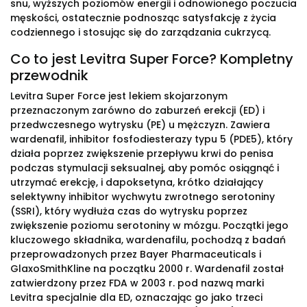
snu, wyższych poziomów energii i odnowionego poczucia
męskości, ostatecznie podnosząc satysfakcję z życia
codziennego i stosując się do zarządzania cukrzycą.
Co to jest Levitra Super Force? Kompletny
przewodnik
Levitra Super Force jest lekiem skojarzonym
przeznaczonym zarówno do zaburzeń erekcji (ED) i
przedwczesnego wytrysku (PE) u mężczyzn. Zawiera
wardenafil, inhibitor fosfodiesterazy typu 5 (PDE5), który
działa poprzez zwiększenie przepływu krwi do penisa
podczas stymulacji seksualnej, aby pomóc osiągnąć i
utrzymać erekcję, i dapoksetyna, krótko działający
selektywny inhibitor wychwytu zwrotnego serotoniny
(SSRI), który wydłuża czas do wytrysku poprzez
zwiększenie poziomu serotoniny w mózgu. Początki jego
kluczowego składnika, wardenafilu, pochodzą z badań
przeprowadzonych przez Bayer Pharmaceuticals i
GlaxoSmithKline na początku 2000 r. Wardenafil został
zatwierdzony przez FDA w 2003 r. pod nazwą marki
Levitra specjalnie dla ED, oznaczając go jako trzeci