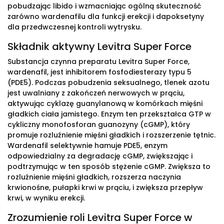
pobudzając libido i wzmacniając ogólną skuteczność
zarówno wardenafilu dla funkcji erekcji i dapoksetyny
dla przedwczesnej kontroli wytrysku.
Składnik aktywny Levitra Super Force
Substancja czynna preparatu Levitra Super Force,
wardenafil, jest inhibitorem fosfodiesterazy typu 5
(PDE5). Podczas pobudzenia seksualnego, tlenek azotu
jest uwalniany z zakończeń nerwowych w prąciu,
aktywując cyklazę guanylanową w komórkach mięśni
gładkich ciała jamistego. Enzym ten przekształca GTP w
cykliczny monofosforan guanozyny (cGMP), który
promuje rozluźnienie mięśni gładkich i rozszerzenie tętnic.
Wardenafil selektywnie hamuje PDE5, enzym
odpowiedzialny za degradację cGMP, zwiększając i
podtrzymując w ten sposób stężenie cGMP. Zwiększa to
rozluźnienie mięśni gładkich, rozszerza naczynia
krwionośne, pułapki krwi w prąciu, i zwiększa przepływ
krwi, w wyniku erekcji.
Zrozumienie roli Levitra Super Force w