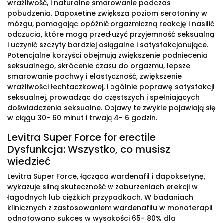
wrażliwość, i naturalne smarowanie podczas
pobudzenia. Dapoxetine zwiększa poziom serotoniny w
mózgu, pomagając opóźnić orgazmiczną reakcję i nasilić
odczucia, które mogą przedłużyć przyjemność seksualną
i uczynić szczyty bardziej osiągalne i satysfakcjonujące.
Potencjalne korzyści obejmują zwiększenie podniecenia
seksualnego, skrócenie czasu do orgazmu, lepsze
smarowanie pochwy i elastyczność, zwiększenie
wrażliwości łechtaczkowej, i ogólnie poprawę satysfakcji
seksualnej, prowadząc do częstszych i spełniających
doświadczenia seksualne. Objawy te zwykle pojawiają się
w ciągu 30- 60 minut i trwają 4- 6 godzin.
Levitra Super Force for erectile
Dysfunkcja: Wszystko, co musisz
wiedzieć
Levitra Super Force, łącząca wardenafil i dapoksetynę,
wykazuje silną skuteczność w zaburzeniach erekcji w
łagodnych lub ciężkich przypadkach. W badaniach
klinicznych z zastosowaniem wardenafilu w monoterapii
odnotowano sukces w wysokości 65- 80% dla