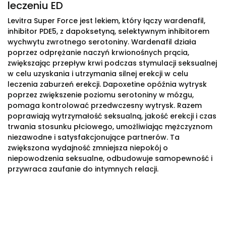
leczeniu ED
Levitra Super Force jest lekiem, który łączy wardenafil,
inhibitor PDE5, z dapoksetyną, selektywnym inhibitorem
wychwytu zwrotnego serotoniny. Wardenafil działa
poprzez odprężanie naczyń krwionośnych prącia,
zwiększając przepływ krwi podczas stymulacji seksualnej
w celu uzyskania i utrzymania silnej erekcji w celu
leczenia zaburzeń erekcji. Dapoxetine opóźnia wytrysk
poprzez zwiększenie poziomu serotoniny w mózgu,
pomaga kontrolować przedwczesny wytrysk. Razem
poprawiają wytrzymałość seksualną, jakość erekcji i czas
trwania stosunku płciowego, umożliwiając mężczyznom
niezawodne i satysfakcjonujące partnerów. Ta
zwiększona wydajność zmniejsza niepokój o
niepowodzenia seksualne, odbudowuje samopewność i
przywraca zaufanie do intymnych relacji.