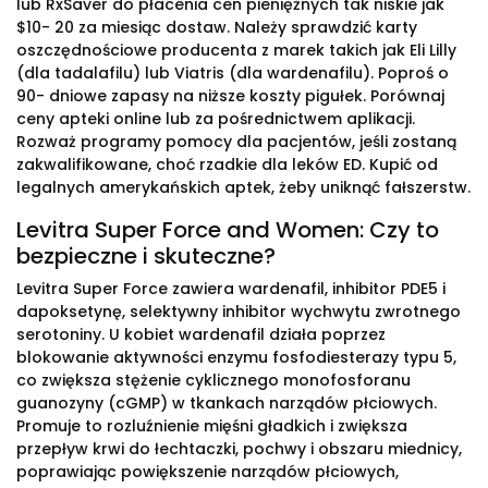
lub RxSaver do płacenia cen pieniężnych tak niskie jak
$10- 20 za miesiąc dostaw. Należy sprawdzić karty
oszczędnościowe producenta z marek takich jak Eli Lilly
(dla tadalafilu) lub Viatris (dla wardenafilu). Poproś o
90- dniowe zapasy na niższe koszty pigułek. Porównaj
ceny apteki online lub za pośrednictwem aplikacji.
Rozważ programy pomocy dla pacjentów, jeśli zostaną
zakwalifikowane, choć rzadkie dla leków ED. Kupić od
legalnych amerykańskich aptek, żeby uniknąć fałszerstw.
Levitra Super Force and Women: Czy to
bezpieczne i skuteczne?
Levitra Super Force zawiera wardenafil, inhibitor PDE5 i
dapoksetynę, selektywny inhibitor wychwytu zwrotnego
serotoniny. U kobiet wardenafil działa poprzez
blokowanie aktywności enzymu fosfodiesterazy typu 5,
co zwiększa stężenie cyklicznego monofosforanu
guanozyny (cGMP) w tkankach narządów płciowych.
Promuje to rozluźnienie mięśni gładkich i zwiększa
przepływ krwi do łechtaczki, pochwy i obszaru miednicy,
poprawiając powiększenie narządów płciowych,