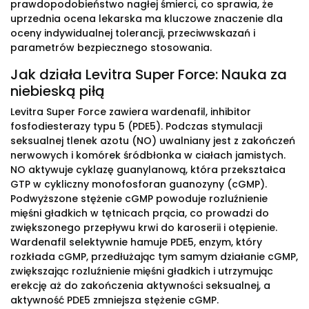
prawdopodobieństwo nagłej śmierci, co sprawia, że
uprzednia ocena lekarska ma kluczowe znaczenie dla
oceny indywidualnej tolerancji, przeciwwskazań i
parametrów bezpiecznego stosowania.
Jak działa Levitra Super Force: Nauka za
niebieską piłą
Levitra Super Force zawiera wardenafil, inhibitor
fosfodiesterazy typu 5 (PDE5). Podczas stymulacji
seksualnej tlenek azotu (NO) uwalniany jest z zakończeń
nerwowych i komórek śródbłonka w ciałach jamistych.
NO aktywuje cyklazę guanylanową, która przekształca
GTP w cykliczny monofosforan guanozyny (cGMP).
Podwyższone stężenie cGMP powoduje rozluźnienie
mięśni gładkich w tętnicach prącia, co prowadzi do
zwiększonego przepływu krwi do karoserii i otępienie.
Wardenafil selektywnie hamuje PDE5, enzym, który
rozkłada cGMP, przedłużając tym samym działanie cGMP,
zwiększając rozluźnienie mięśni gładkich i utrzymując
erekcję aż do zakończenia aktywności seksualnej, a
aktywność PDE5 zmniejsza stężenie cGMP.