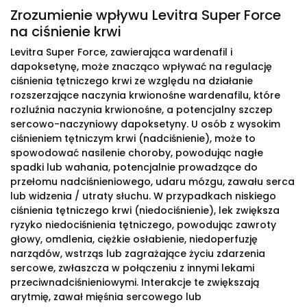
Zrozumienie wpływu Levitra Super Force
na ciśnienie krwi
Levitra Super Force, zawierająca wardenafil i
dapoksetynę, może znacząco wpływać na regulację
ciśnienia tętniczego krwi ze względu na działanie
rozszerzające naczynia krwionośne wardenafilu, które
rozluźnia naczynia krwionośne, a potencjalny szczep
sercowo-naczyniowy dapoksetyny. U osób z wysokim
ciśnieniem tętniczym krwi (nadciśnienie), może to
spowodować nasilenie choroby, powodując nagłe
spadki lub wahania, potencjalnie prowadzące do
przełomu nadciśnieniowego, udaru mózgu, zawału serca
lub widzenia / utraty słuchu. W przypadkach niskiego
ciśnienia tętniczego krwi (niedociśnienie), lek zwiększa
ryzyko niedociśnienia tętniczego, powodując zawroty
głowy, omdlenia, ciężkie osłabienie, niedoperfuzję
narządów, wstrząs lub zagrażające życiu zdarzenia
sercowe, zwłaszcza w połączeniu z innymi lekami
przeciwnadciśnieniowymi. Interakcje te zwiększają
arytmię, zawał mięśnia sercowego lub