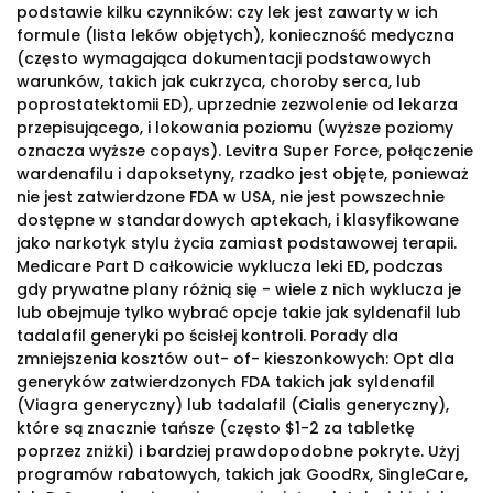
podstawie kilku czynników: czy lek jest zawarty w ich
formule (lista leków objętych), konieczność medyczna
(często wymagająca dokumentacji podstawowych
warunków, takich jak cukrzyca, choroby serca, lub
poprostatektomii ED), uprzednie zezwolenie od lekarza
przepisującego, i lokowania poziomu (wyższe poziomy
oznacza wyższe copays). Levitra Super Force, połączenie
wardenafilu i dapoksetyny, rzadko jest objęte, ponieważ
nie jest zatwierdzone FDA w USA, nie jest powszechnie
dostępne w standardowych aptekach, i klasyfikowane
jako narkotyk stylu życia zamiast podstawowej terapii.
Medicare Part D całkowicie wyklucza leki ED, podczas
gdy prywatne plany różnią się - wiele z nich wyklucza je
lub obejmuje tylko wybrać opcje takie jak syldenafil lub
tadalafil generyki po ścisłej kontroli. Porady dla
zmniejszenia kosztów out- of- kieszonkowych: Opt dla
generyków zatwierdzonych FDA takich jak syldenafil
(Viagra generyczny) lub tadalafil (Cialis generyczny),
które są znacznie tańsze (często $1-2 za tabletkę
poprzez zniżki) i bardziej prawdopodobne pokryte. Użyj
programów rabatowych, takich jak GoodRx, SingleCare,