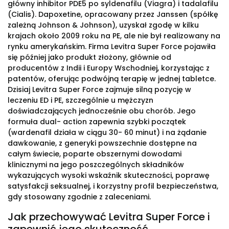
główny inhibitor PDE5 po syldenafilu (Viagra) i tadalafilu
(Cialis). Dapoxetine, opracowany przez Janssen (spółkę
zależną Johnson & Johnson), uzyskał zgodę w kilku
krajach około 2009 roku na PE, ale nie był realizowany na
rynku amerykańskim. Firma Levitra Super Force pojawiła
się później jako produkt złożony, głównie od
producentów z Indii i Europy Wschodniej, korzystając z
patentów, oferując podwójną terapię w jednej tabletce.
Dzisiaj Levitra Super Force zajmuje silną pozycję w
leczeniu ED i PE, szczególnie u mężczyzn
doświadczających jednocześnie obu chorób. Jego
formuła dual- action zapewnia szybki początek
(wardenafil działa w ciągu 30- 60 minut) i na żądanie
dawkowanie, z generyki powszechnie dostępne na
całym świecie, poparte obszernymi dowodami
klinicznymi na jego poszczególnych składników
wykazujących wysoki wskaźnik skuteczności, poprawę
satysfakcji seksualnej, i korzystny profil bezpieczeństwa,
gdy stosowany zgodnie z zaleceniami.
Jak przechowywać Levitra Super Force i