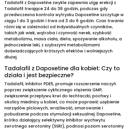
Tadalafil z Dapoxetine zwykle zapewnia ulgę erekcji z
Tadalafil trwające 24 do 36 godzin, podczas gdy
przedwczesna kontrola wytrysku Dapoxetine szczytuje w
ciągu 1 do 3 godzin i trwa od 3 do 6 godzin. Czas trwania
różni się w zależności od indywidualnych czynników,
takich jak wiek, wątroba i czynność nerek, szybkość
metabolizmu, masa ciała, dieta, spożywanie alkoholu, a
jednocześnie leki, z szybszymi metabolizmami
doświadczających krótszych efektów i wolniejszych
dłużej.
Tadalafil z Dapoxetine dla kobiet: Czy to
działa i jest bezpieczne?
Tadalafil, inhibitor PDE5, promuje rozszerzenie naczyń
poprzez zwiększenie cyklicznego stężenia GMP,
zwiększenie przepływu krwi do łechtaczki, pochwy i
okolicy miednicy u kobiet, co może poprawić uzębienie
narządów płciowych, wrażliwość, smarowanie i
pobudzenie podczas stymulacji seksualnej. Dapoxetine,
krótko działający selektywny inhibitor wychwytu
zwrotnego serotoniny (SSRI), podnosi poziom serotoniny