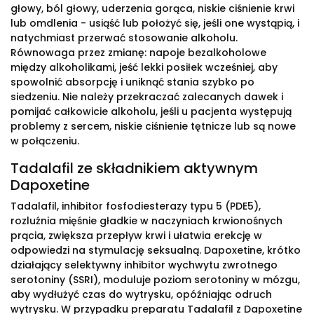
głowy, ból głowy, uderzenia gorąca, niskie ciśnienie krwi
lub omdlenia - usiąść lub położyć się, jeśli one wystąpią, i
natychmiast przerwać stosowanie alkoholu.
Równowaga przez zmianę: napoje bezalkoholowe
między alkoholikami, jeść lekki posiłek wcześniej, aby
spowolnić absorpcję i uniknąć stania szybko po
siedzeniu. Nie należy przekraczać zalecanych dawek i
pomijać całkowicie alkoholu, jeśli u pacjenta występują
problemy z sercem, niskie ciśnienie tętnicze lub są nowe
w połączeniu.
Tadalafil ze składnikiem aktywnym
Dapoxetine
Tadalafil, inhibitor fosfodiesterazy typu 5 (PDE5),
rozluźnia mięśnie gładkie w naczyniach krwionośnych
prącia, zwiększa przepływ krwi i ułatwia erekcję w
odpowiedzi na stymulację seksualną. Dapoxetine, krótko
działający selektywny inhibitor wychwytu zwrotnego
serotoniny (SSRI), moduluje poziom serotoniny w mózgu,
aby wydłużyć czas do wytrysku, opóźniając odruch
wytrysku. W przypadku preparatu Tadalafil z Dapoxetine