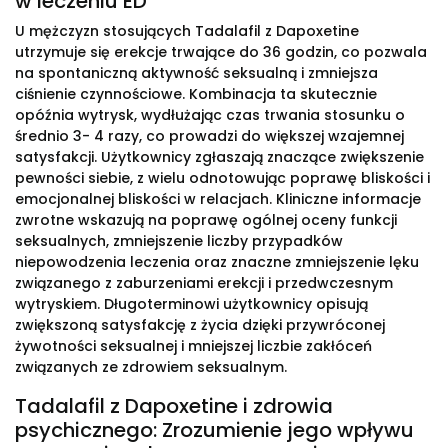
w leczeniu ED
U mężczyzn stosujących Tadalafil z Dapoxetine
utrzymuje się erekcje trwające do 36 godzin, co pozwala
na spontaniczną aktywność seksualną i zmniejsza
ciśnienie czynnościowe. Kombinacja ta skutecznie
opóźnia wytrysk, wydłużając czas trwania stosunku o
średnio 3- 4 razy, co prowadzi do większej wzajemnej
satysfakcji. Użytkownicy zgłaszają znaczące zwiększenie
pewności siebie, z wielu odnotowując poprawę bliskości i
emocjonalnej bliskości w relacjach. Kliniczne informacje
zwrotne wskazują na poprawę ogólnej oceny funkcji
seksualnych, zmniejszenie liczby przypadków
niepowodzenia leczenia oraz znaczne zmniejszenie lęku
związanego z zaburzeniami erekcji i przedwczesnym
wytryskiem. Długoterminowi użytkownicy opisują
zwiększoną satysfakcję z życia dzięki przywróconej
żywotności seksualnej i mniejszej liczbie zakłóceń
związanych ze zdrowiem seksualnym.
Tadalafil z Dapoxetine i zdrowia
psychicznego: Zrozumienie jego wpływu