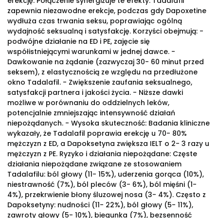
erekcję. Połączenie synergizuje te efekty: Tadalafil
zapewnia niezawodne erekcje, podczas gdy Dapoxetine
wydłuża czas trwania seksu, poprawiając ogólną
wydajność seksualną i satysfakcję. Korzyści obejmują: -
podwójne działanie na ED i PE, zajęcie się
współistniejącymi warunkami w jednej dawce. -
Dawkowanie na żądanie (zazwyczaj 30- 60 minut przed
seksem), z elastycznością ze względu na przedłużone
okno Tadalafil. - Zwiększenie zaufania seksualnego,
satysfakcji partnera i jakości życia. - Niższe dawki
możliwe w porównaniu do oddzielnych leków,
potencjalnie zmniejszając intensywność działań
niepożądanych. - Wysoka skuteczność: Badania kliniczne
wykazały, że Tadalafil poprawia erekcję u 70- 80%
mężczyzn z ED, a Dapoksetyna zwiększa IELT o 2- 3 razy u
mężczyzn z PE. Ryzyko i działania niepożądane: Częste
działania niepożądane związane ze stosowaniem
Tadalafilu: ból głowy (11- 15%), uderzenia gorąca (10%),
niestrawność (7%), ból pleców (3- 6%), ból mięśni (1-
4%), przekrwienie błony śluzowej nosa (3- 4%). Często z
Dapoksetyny: nudności (11- 22%), ból głowy (5- 11%),
zawroty głowy (5- 10%), biegunka (7%), bezsenność