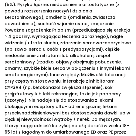
(5%). Ryzyko łączne: niedociśnienie ortostatyczne (z
powodu rozszerzenia naczyń i działania
serotoninowego), omdlenia (omdlenia, zwłaszcza
odwodnienia), suchość w jamie ustnej, zmęczenie.
Poważne zagrożenia: Priapizm (przedłużająca się erekcja
> 4 godziny, wymagająca leczenia doraźnego), nagłe
widzenie / utrata słuchu, zdarzenia sercowo-naczyniowe
(np. zawał serca u osób z predyspozycjami), ciężkie
niedociśnienie z nitratami lub alkoholem, zespół
serotoninowy (rzadko, objawy obejmują pobudzenie,
omamy, szybkie bicie serca w połączeniu z innymi lekami
serotonergicznymi). Inne względy: Możliwość tolerancji
przy częstym stosowaniu, interakcje z inhibitorami
CYP3A4 (np. ketokonazol zwiększa stężenie), sok
grejpfrutowy lub leki rekreacyjne, takie jak poppersy
(azotyny). Nie nadaje się do stosowania z lekami
blokującymi receptory alfa- adrenergiczne, lekami
przeciwnadciśnieniowymi bez dostosowania dawki lub w
ciężkiej niewydolności wątroby / nerek. Do mężczyzn,
którzy mogą odnieść korzyści, należą dorośli w wieku 18-
65 lat z łagodnym do umiarkowanego ED oraz PE przez