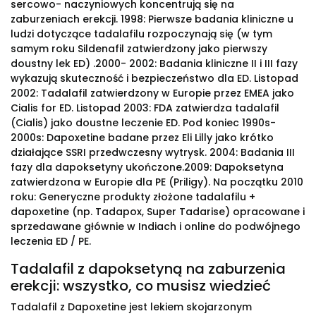
sercowo- naczyniowych koncentrują się na
zaburzeniach erekcji. 1998: Pierwsze badania kliniczne u
ludzi dotyczące tadalafilu rozpoczynają się (w tym
samym roku Sildenafil zatwierdzony jako pierwszy
doustny lek ED) .2000- 2002: Badania kliniczne II i III fazy
wykazują skuteczność i bezpieczeństwo dla ED. Listopad
2002: Tadalafil zatwierdzony w Europie przez EMEA jako
Cialis for ED. Listopad 2003: FDA zatwierdza tadalafil
(Cialis) jako doustne leczenie ED. Pod koniec 1990s-
2000s: Dapoxetine badane przez Eli Lilly jako krótko
działające SSRI przedwczesny wytrysk. 2004: Badania III
fazy dla dapoksetyny ukończone.2009: Dapoksetyna
zatwierdzona w Europie dla PE (Priligy). Na początku 2010
roku: Generyczne produkty złożone tadalafilu +
dapoxetine (np. Tadapox, Super Tadarise) opracowane i
sprzedawane głównie w Indiach i online do podwójnego
leczenia ED / PE.
Tadalafil z dapoksetyną na zaburzenia
erekcji: wszystko, co musisz wiedzieć
Tadalafil z Dapoxetine jest lekiem skojarzonym