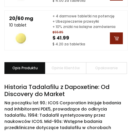
$ 4.00 za tabletka
+ 4 darmowe tabletki na potencję
20/60 mg
+ Ubezpieczenie przesyłki
10 tablet
+ 10% zniżki na kolejne zamówienia
$55.85
$ 41.99
$ 4.20 za tabletka
Opis Produktu
Opinie Klientów
Opakowanie
Historia Tadalafilu z Dapoxetine: Od
Discovery do Market
Na początku lat 90.: ICOS Corporation inicjuje badania
nad inhibitorami PDE5, prowadzące do odkrycia
tadalafilu. 1994: Tadalafil syntetyzowany przez
naukowców ICOS. Mid-90s: Wstępne badania
przedkliniczne dotyczące tadalafilu w chorobach