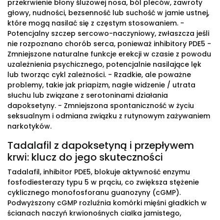
przekrwienie błony śluzowej nosa, ból pleców, zawroty
głowy, nudności, bezsenność lub suchość w jamie ustnej,
które mogą nasilać się z częstym stosowaniem. -
Potencjalny szczep sercowo-naczyniowy, zwłaszcza jeśli
nie rozpoznano chorób serca, ponieważ inhibitory PDE5 -
Zmniejszone naturalne funkcje erekcji w czasie z powodu
uzależnienia psychicznego, potencjalnie nasilające lęk
lub tworząc cykl zależności. - Rzadkie, ale poważne
problemy, takie jak priapizm, nagłe widzenie / utrata
słuchu lub związane z serotoninami działania
dapoksetyny. - Zmniejszona spontaniczność w życiu
seksualnym i odmiana związku z rutynowym zażywaniem
narkotyków.
Tadalafil z dapoksetyną i przepływem
krwi: klucz do jego skuteczności
Tadalafil, inhibitor PDE5, blokuje aktywność enzymu
fosfodiesterazy typu 5 w prąciu, co zwiększa stężenie
cyklicznego monofosforanu guanozyny (cGMP).
Podwyższony cGMP rozluźnia komórki mięśni gładkich w
ścianach naczyń krwionośnych ciałka jamistego,