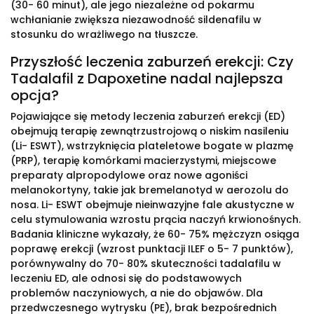
(30- 60 minut), ale jego niezależne od pokarmu
wchłanianie zwiększa niezawodność sildenafilu w
stosunku do wrażliwego na tłuszcze.
Przyszłość leczenia zaburzeń erekcji: Czy
Tadalafil z Dapoxetine nadal najlepsza
opcja?
Pojawiające się metody leczenia zaburzeń erekcji (ED)
obejmują terapię zewnątrzustrojową o niskim nasileniu
(Li- ESWT), wstrzyknięcia plateletowe bogate w plazmę
(PRP), terapię komórkami macierzystymi, miejscowe
preparaty alpropodylowe oraz nowe agoniści
melanokortyny, takie jak bremelanotyd w aerozolu do
nosa. Li- ESWT obejmuje nieinwazyjne fale akustyczne w
celu stymulowania wzrostu prącia naczyń krwionośnych.
Badania kliniczne wykazały, że 60- 75% mężczyzn osiąga
poprawę erekcji (wzrost punktacji ILEF o 5- 7 punktów),
porównywalny do 70- 80% skuteczności tadalafilu w
leczeniu ED, ale odnosi się do podstawowych
problemów naczyniowych, a nie do objawów. Dla
przedwczesnego wytrysku (PE), brak bezpośrednich