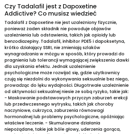
Czy Tadalafil jest z Dapoxetine
Addictive? Co musisz wiedzieć
Tadalafil z Dapoxetine nie jest uzależniony fizycznie,
ponieważ żaden składnik nie powoduje objawów
uzależnienia lub odstawienia, takich jak opioidy lub
benzodiazepiny. Tadalafil, inhibitor PDE5 i dapoksetyna,
krótko działający SSRI, nie zmieniają szlaków
wynagradzania w mózgu w sposób, który prowadzi do
pragnienia lub tolerancji wymagającej zwiększenia dawki
dla uzyskania efektu. Jednak uzależnienie
psychologiczne może rozwijać się, gdzie użytkownicy
czują się niezdolni do wykonywania seksualnie bez niego,
prowadząc do lęku wydajności. Długotrwałe uzależnienie
od aktywności seksualnej niesie ze sobą ryzyko, takie jak:
- Maskowanie podstawowych przyczyn zaburzeń erekcji
lub przedwczesnego wytrysku, takich jak choroby
naczyniowe, cukrzyca, zaburzenia równowagi
hormonalnej lub problemy psychologiczne, opóźniając
właściwe leczenie. - Skumulowane działania
niepożądane, takie jak bóle głowy, uderzenia gorąca,