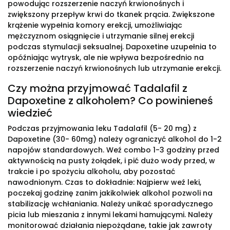
powodując rozszerzenie naczyń krwionośnych i
zwiększony przepływ krwi do tkanek prącia. Zwiększone
krążenie wypełnia komory erekcji, umożliwiając
mężczyznom osiągnięcie i utrzymanie silnej erekcji
podczas stymulacji seksualnej. Dapoxetine uzupełnia to
opóźniając wytrysk, ale nie wpływa bezpośrednio na
rozszerzenie naczyń krwionośnych lub utrzymanie erekcji.
Czy można przyjmować Tadalafil z
Dapoxetine z alkoholem? Co powinieneś
wiedzieć
Podczas przyjmowania leku Tadalafil (5- 20 mg) z
Dapoxetine (30- 60mg) należy ograniczyć alkohol do 1-2
napojów standardowych. Weź combo 1-3 godziny przed
aktywnością na pusty żołądek, i pić dużo wody przed, w
trakcie i po spożyciu alkoholu, aby pozostać
nawodnionym. Czas to dokładnie: Najpierw weź leki,
poczekaj godzinę zanim jakikolwiek alkohol pozwoli na
stabilizację wchłaniania. Należy unikać sporadycznego
picia lub mieszania z innymi lekami hamującymi. Należy
monitorować działania niepożądane, takie jak zawroty