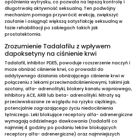
opóźnienia wytrysku, co pozwala na lepszą kontrolę i
długotrwałą aktywność seksualną. Ten podwójny
mechanizm pomaga przywrócić erekcję, zwiększyć
zaufanie i osiągnąć większą satysfakcję seksualną w
fazie rehabilitacji po zabiegach takich jak
prostatektomia.
Zrozumienie Tadalafilu z wpływem
dapoksetyny na ciśnienie krwi
Tadalafil, inhibitor PDE5, powoduje rozszerzenie naczyń i
może obniżać ciśnienie krwi, co prowadzi do
addytywnego działania obniżającego ciśnienie krwi w
połączeniu z lekami przeciwnadciśnieniowymi, takimi jak
azotany, alfa- adrenolityki, blokery kanału wapniowego,
inhibitory ACE, ARB lub beta- adrenolityki. Nitraty są
przeciwwskazane ze względu na ryzyko ciężkiego,
potencjalnie zagrażającego życiu niedociśnienia
tętniczego. Leki blokujące receptory alfa- adrenergiczne
wymagają oddzielnego dawkowania (tadalafil co
najmniej 4 godziny po podaniu leków blokujących
receptory alfa- adrenergiczne) oraz najmniejszych