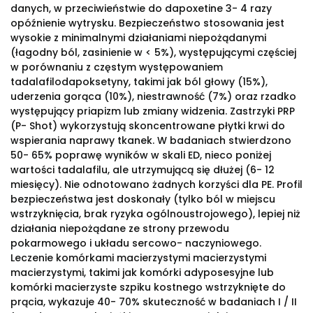
danych, w przeciwieństwie do dapoxetine 3- 4 razy
opóźnienie wytrysku. Bezpieczeństwo stosowania jest
wysokie z minimalnymi działaniami niepożądanymi
(łagodny ból, zasinienie w < 5%), występującymi częściej
w porównaniu z częstym występowaniem
tadalafilodapoksetyny, takimi jak ból głowy (15%),
uderzenia gorąca (10%), niestrawność (7%) oraz rzadko
występujący priapizm lub zmiany widzenia. Zastrzyki PRP
(P- Shot) wykorzystują skoncentrowane płytki krwi do
wspierania naprawy tkanek. W badaniach stwierdzono
50- 65% poprawę wyników w skali ED, nieco poniżej
wartości tadalafilu, ale utrzymującą się dłużej (6- 12
miesięcy). Nie odnotowano żadnych korzyści dla PE. Profil
bezpieczeństwa jest doskonały (tylko ból w miejscu
wstrzyknięcia, brak ryzyka ogólnoustrojowego), lepiej niż
działania niepożądane ze strony przewodu
pokarmowego i układu sercowo- naczyniowego.
Leczenie komórkami macierzystymi macierzystymi
macierzystymi, takimi jak komórki adyposesyjne lub
komórki macierzyste szpiku kostnego wstrzyknięte do
prącia, wykazuje 40- 70% skuteczność w badaniach I / II