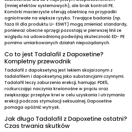
(mniej efektów systemowych), ale brak kontroli PE.
Komórki macierzyste oferują obietnicę na przypadki
ogniotrwałe na większe ryzyko. Trwające badania (np.
faza III dla produktu Li- ESWT) mogą zmieniać standardy,
ponieważ obecne sprzęgi pozostają w pierwszej linii ze
względu na udowodnioną podwójną skuteczność ED- PE
pomimo umiarkowanych działań niepożądanych.
Co to jest Tadalafil z Dapoxetine?
Kompletny przewodnik
Tadalafil z dapoksetyną jest lekiem skojarzonym z
tadalafilem i dapoksetyną jako substancjami czynnymi.
Tadalafil leczy zaburzenia erekcji, hamując PDE5,
rozkurczając naczynia krwionośne w prąciu oraz
zwiększając przepływ krwi w celu uzyskania i utrzymania
erekcji podczas stymulacji seksualnej. Dapoxetine
pomaga opóźnić wytrysk.
Jak długo Tadalafil z Dapoxetine ostatni?
Czas trwania skutków