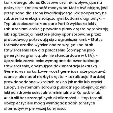
konkretnego planu. Kluczowe czynniki wpływające na
pokrycie: - Konieczność medyczna: Może być objęte, jeśli
przepisana dla stanu kwalifikującego, jak pooperacyjne
zaburzenia erekcji, z załączonymi kodami diagnostyki. -
Typ ubezpieczenia: Medicare Part D wyklucza leki z
zaburzeniami erekcji; prywatne plany często ograniczają
lub zaprzeczają; niektóre plany sponsorowane przez
pracodawcę pokrywają się z ograniczeniami. - Status
formuły: Rzadko wymienione ze względu na brak
zatwierdzenia FDA dla połączenia (dostępne jako
generyki za granicą, ale nie standardowe w USA). -
Uprzednie zezwolenie: wymagane do ewentualnego
zatwierdzenia, obejmujące dokumentację lekarską. -
Generic vs marka: Lower-cost generics może poprawić
szanse, ale nadal niezbyt często. - Lokalizacja: Bardziej
prawdopodobne w krajach takich jak Indie lub części
Europy z systemami zdrowia publicznego obejmującymi
leki na zdrowie seksualne; minimalne w Kanadzie lub
Australii bez szczególnych okoliczności. - Etap terapii:
Ubezpieczyciele mogą wymagać badań tańszych
alternatyw w pierwszej kolejności.