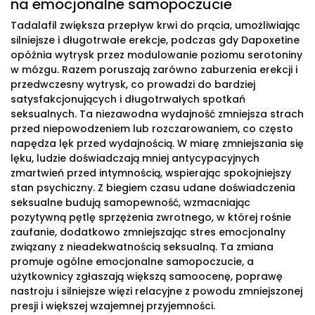
na emocjonalne samopoczucie
Tadalafil zwiększa przepływ krwi do prącia, umożliwiając
silniejsze i długotrwałe erekcje, podczas gdy Dapoxetine
opóźnia wytrysk przez modulowanie poziomu serotoniny
w mózgu. Razem poruszają zarówno zaburzenia erekcji i
przedwczesny wytrysk, co prowadzi do bardziej
satysfakcjonujących i długotrwałych spotkań
seksualnych. Ta niezawodna wydajność zmniejsza strach
przed niepowodzeniem lub rozczarowaniem, co często
napędza lęk przed wydajnością. W miarę zmniejszania się
lęku, ludzie doświadczają mniej antycypacyjnych
zmartwień przed intymnością, wspierając spokojniejszy
stan psychiczny. Z biegiem czasu udane doświadczenia
seksualne budują samopewność, wzmacniając
pozytywną pętlę sprzężenia zwrotnego, w której rośnie
zaufanie, dodatkowo zmniejszając stres emocjonalny
związany z nieadekwatnością seksualną. Ta zmiana
promuje ogólne emocjonalne samopoczucie, a
użytkownicy zgłaszają większą samoocenę, poprawę
nastroju i silniejsze więzi relacyjne z powodu zmniejszonej
presji i większej wzajemnej przyjemności.