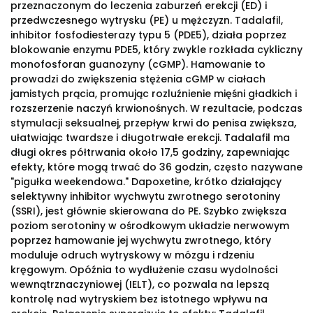
przeznaczonym do leczenia zaburzeń erekcji (ED) i
przedwczesnego wytrysku (PE) u mężczyzn. Tadalafil,
inhibitor fosfodiesterazy typu 5 (PDE5), działa poprzez
blokowanie enzymu PDE5, który zwykle rozkłada cykliczny
monofosforan guanozyny (cGMP). Hamowanie to
prowadzi do zwiększenia stężenia cGMP w ciałach
jamistych prącia, promując rozluźnienie mięśni gładkich i
rozszerzenie naczyń krwionośnych. W rezultacie, podczas
stymulacji seksualnej, przepływ krwi do penisa zwiększa,
ułatwiając twardsze i długotrwałe erekcji. Tadalafil ma
długi okres półtrwania około 17,5 godziny, zapewniając
efekty, które mogą trwać do 36 godzin, często nazywane
"pigułka weekendowa." Dapoxetine, krótko działający
selektywny inhibitor wychwytu zwrotnego serotoniny
(SSRI), jest głównie skierowana do PE. Szybko zwiększa
poziom serotoniny w ośrodkowym układzie nerwowym
poprzez hamowanie jej wychwytu zwrotnego, który
moduluje odruch wytryskowy w mózgu i rdzeniu
kręgowym. Opóźnia to wydłużenie czasu wydolności
wewnątrznaczyniowej (IELT), co pozwala na lepszą
kontrolę nad wytryskiem bez istotnego wpływu na