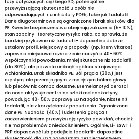
fazy dotyczących ciężkiego ED, potencjalnie
przewyższającą skuteczność u osób nie
odpowiadających na inhibitory PDE5, takie jak tadalafil.
Dane długoterminowe są ograniczone i brak skutków dla
PE. Kwestie bezpieczeństwa obejmują zakażenie (5- 10%),
stan zapalny i teoretyczne ryzyko raka, co sprawia, że
bardziej ryzykowne niż tadalafil- dapoxetine dobrze
ustalony profil. Miejscowy alpropodyl (np. krem Vitaros)
zapewnia miejscowe rozszerzenie naczyń o 40- 60%
współczynniki powodzenia, mniej skuteczne niż tadalafil
(do 80%), ale pozwala uniknąć ogólnoustrojowego
wchłaniania. Brak składnika PE. Ból prącia (30%) jest
częstym, ale przemijającym, z mniejszym bólem głowy
lub pleców niż combo doustne. Bremelanotyd aerozol
do nosa aktywuje centralne szlaki melanokortyny,
powodując 40- 50% poprawę ED na żądanie, niższe niż
tadalafil, ale z korzyściami z pobudzenia. Ograniczone
dane PE. Nudności (40%) i uderzenia gorąca z
zaczerwienieniem przewyższają ryzyko powikłań, chociaż
nie ma problemów z niedociśnieniem. Ogólnie, Li- ESWT i
PRP dopasować lub podejście tadalafil- dapoxetine
skuteczność dla ED z najwyższym bezpieczeństwem