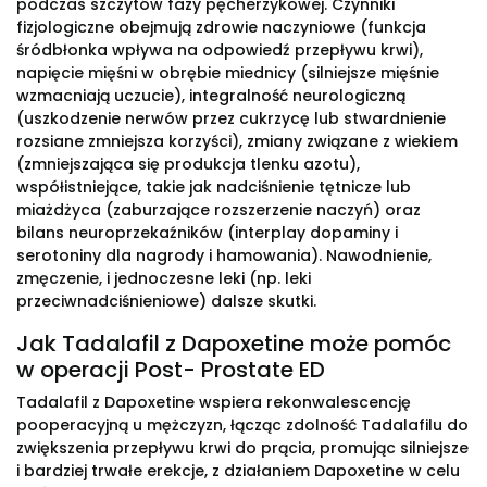
podczas szczytów fazy pęcherzykowej. Czynniki
fizjologiczne obejmują zdrowie naczyniowe (funkcja
śródbłonka wpływa na odpowiedź przepływu krwi),
napięcie mięśni w obrębie miednicy (silniejsze mięśnie
wzmacniają uczucie), integralność neurologiczną
(uszkodzenie nerwów przez cukrzycę lub stwardnienie
rozsiane zmniejsza korzyści), zmiany związane z wiekiem
(zmniejszająca się produkcja tlenku azotu),
współistniejące, takie jak nadciśnienie tętnicze lub
miażdżyca (zaburzające rozszerzenie naczyń) oraz
bilans neuroprzekaźników (interplay dopaminy i
serotoniny dla nagrody i hamowania). Nawodnienie,
zmęczenie, i jednoczesne leki (np. leki
przeciwnadciśnieniowe) dalsze skutki.
Jak Tadalafil z Dapoxetine może pomóc
w operacji Post- Prostate ED
Tadalafil z Dapoxetine wspiera rekonwalescencję
pooperacyjną u mężczyzn, łącząc zdolność Tadalafilu do
zwiększenia przepływu krwi do prącia, promując silniejsze
i bardziej trwałe erekcje, z działaniem Dapoxetine w celu