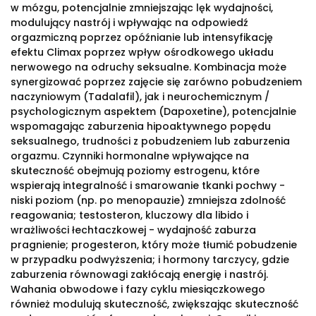
w mózgu, potencjalnie zmniejszając lęk wydajności,
modulujący nastrój i wpływając na odpowiedź
orgazmiczną poprzez opóźnianie lub intensyfikację
efektu Climax poprzez wpływ ośrodkowego układu
nerwowego na odruchy seksualne. Kombinacja może
synergizować poprzez zajęcie się zarówno pobudzeniem
naczyniowym (Tadalafil), jak i neurochemicznym /
psychologicznym aspektem (Dapoxetine), potencjalnie
wspomagając zaburzenia hipoaktywnego popędu
seksualnego, trudności z pobudzeniem lub zaburzenia
orgazmu. Czynniki hormonalne wpływające na
skuteczność obejmują poziomy estrogenu, które
wspierają integralność i smarowanie tkanki pochwy -
niski poziom (np. po menopauzie) zmniejsza zdolność
reagowania; testosteron, kluczowy dla libido i
wrażliwości łechtaczkowej - wydajność zaburza
pragnienie; progesteron, który może tłumić pobudzenie
w przypadku podwyższenia; i hormony tarczycy, gdzie
zaburzenia równowagi zakłócają energię i nastrój.
Wahania obwodowe i fazy cyklu miesiączkowego
również modulują skuteczność, zwiększając skuteczność