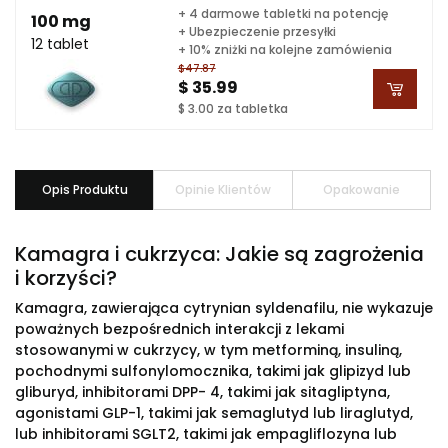
+ 4 darmowe tabletki na potencję
100 mg
+ Ubezpieczenie przesyłki
12 tablet
+ 10% zniżki na kolejne zamówienia
$47.87
$ 35.99
$ 3.00 za tabletka
Opis Produktu
Opinie Klientów
Opakowanie
Kamagra i cukrzyca: Jakie są zagrożenia
i korzyści?
Kamagra, zawierająca cytrynian syldenafilu, nie wykazuje
poważnych bezpośrednich interakcji z lekami
stosowanymi w cukrzycy, w tym metforminą, insuliną,
pochodnymi sulfonylomocznika, takimi jak glipizyd lub
gliburyd, inhibitorami DPP- 4, takimi jak sitagliptyna,
agonistami GLP-1, takimi jak semaglutyd lub liraglutyd,
lub inhibitorami SGLT2, takimi jak empagliflozyna lub