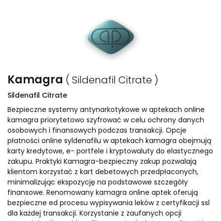
Kamagra
( Sildenafil Citrate )
Sildenafil Citrate
Bezpieczne systemy antynarkotykowe w aptekach online
kamagra priorytetowo szyfrować w celu ochrony danych
osobowych i finansowych podczas transakcji. Opcje
płatności online syldenafilu w aptekach kamagra obejmują
karty kredytowe, e- portfele i kryptowaluty do elastycznego
zakupu. Praktyki Kamagra-bezpieczny zakup pozwalają
klientom korzystać z kart debetowych przedpłaconych,
minimalizując ekspozycję na podstawowe szczegóły
finansowe. Renomowany kamagra online aptek oferują
bezpieczne ed procesu wypisywania leków z certyfikacji ssl
dla każdej transakcji. Korzystanie z zaufanych opcji