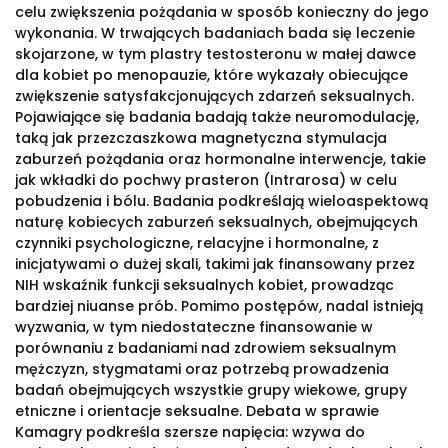
celu zwiększenia pożądania w sposób konieczny do jego
wykonania. W trwających badaniach bada się leczenie
skojarzone, w tym plastry testosteronu w małej dawce
dla kobiet po menopauzie, które wykazały obiecujące
zwiększenie satysfakcjonujących zdarzeń seksualnych.
Pojawiające się badania badają także neuromodulację,
taką jak przezczaszkowa magnetyczna stymulacja
zaburzeń pożądania oraz hormonalne interwencje, takie
jak wkładki do pochwy prasteron (Intrarosa) w celu
pobudzenia i bólu. Badania podkreślają wieloaspektową
naturę kobiecych zaburzeń seksualnych, obejmujących
czynniki psychologiczne, relacyjne i hormonalne, z
inicjatywami o dużej skali, takimi jak finansowany przez
NIH wskaźnik funkcji seksualnych kobiet, prowadząc
bardziej niuanse prób. Pomimo postępów, nadal istnieją
wyzwania, w tym niedostateczne finansowanie w
porównaniu z badaniami nad zdrowiem seksualnym
mężczyzn, stygmatami oraz potrzebą prowadzenia
badań obejmujących wszystkie grupy wiekowe, grupy
etniczne i orientacje seksualne. Debata w sprawie
Kamagry podkreśla szersze napięcia: wzywa do