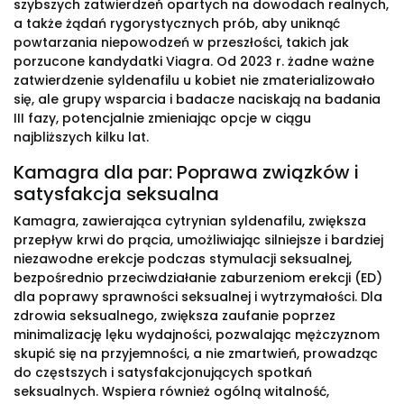
szybszych zatwierdzeń opartych na dowodach realnych,
a także żądań rygorystycznych prób, aby uniknąć
powtarzania niepowodzeń w przeszłości, takich jak
porzucone kandydatki Viagra. Od 2023 r. żadne ważne
zatwierdzenie syldenafilu u kobiet nie zmaterializowało
się, ale grupy wsparcia i badacze naciskają na badania
III fazy, potencjalnie zmieniając opcje w ciągu
najbliższych kilku lat.
Kamagra dla par: Poprawa związków i
satysfakcja seksualna
Kamagra, zawierająca cytrynian syldenafilu, zwiększa
przepływ krwi do prącia, umożliwiając silniejsze i bardziej
niezawodne erekcje podczas stymulacji seksualnej,
bezpośrednio przeciwdziałanie zaburzeniom erekcji (ED)
dla poprawy sprawności seksualnej i wytrzymałości. Dla
zdrowia seksualnego, zwiększa zaufanie poprzez
minimalizację lęku wydajności, pozwalając mężczyznom
skupić się na przyjemności, a nie zmartwień, prowadząc
do częstszych i satysfakcjonujących spotkań
seksualnych. Wspiera również ogólną witalność,