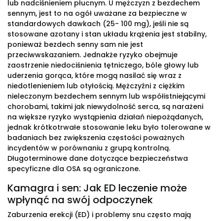
lub nadciśnieniem płucnym. U mężczyzn z bezdechem
sennym, jest to na ogół uważane za bezpieczne w
standardowych dawkach (25- 100 mg), jeśli nie są
stosowane azotany i stan układu krążenia jest stabilny,
ponieważ bezdech senny sam nie jest
przeciwwskazaniem. Jednakże ryzyko obejmuje
zaostrzenie niedociśnienia tętniczego, bóle głowy lub
uderzenia gorąca, które mogą nasilać się wraz z
niedotlenieniem lub otyłością. Mężczyźni z ciężkim
nieleczonym bezdechem sennym lub współistniejącymi
chorobami, takimi jak niewydolność serca, są narażeni
na większe ryzyko wystąpienia działań niepożądanych,
jednak krótkotrwałe stosowanie leku było tolerowane w
badaniach bez zwiększenia częstości poważnych
incydentów w porównaniu z grupą kontrolną.
Długoterminowe dane dotyczące bezpieczeństwa
specyficzne dla OSA są ograniczone.
Kamagra i sen: Jak ED leczenie może
wpłynąć na swój odpoczynek
Zaburzenia erekcji (ED) i problemy snu często mają