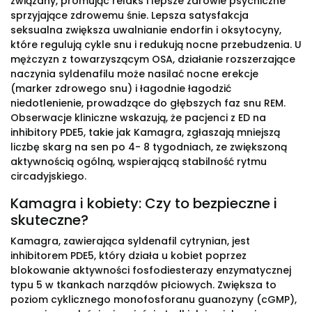
związany, promując relaks i lepsze zdrowie psychiczne
sprzyjające zdrowemu śnie. Lepsza satysfakcja
seksualna zwiększa uwalnianie endorfin i oksytocyny,
które regulują cykle snu i redukują nocne przebudzenia. U
mężczyzn z towarzyszącym OSA, działanie rozszerzające
naczynia syldenafilu może nasilać nocne erekcje
(marker zdrowego snu) i łagodnie łagodzić
niedotlenienie, prowadzące do głębszych faz snu REM.
Obserwacje kliniczne wskazują, że pacjenci z ED na
inhibitory PDE5, takie jak Kamagra, zgłaszają mniejszą
liczbę skarg na sen po 4- 8 tygodniach, ze zwiększoną
aktywnością ogólną, wspierającą stabilność rytmu
circadyjskiego.
Kamagra i kobiety: Czy to bezpieczne i
skuteczne?
Kamagra, zawierająca syldenafil cytrynian, jest
inhibitorem PDE5, który działa u kobiet poprzez
blokowanie aktywności fosfodiesterazy enzymatycznej
typu 5 w tkankach narządów płciowych. Zwiększa to
poziom cyklicznego monofosforanu guanozyny (cGMP),