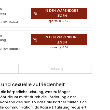
en
IN DEN WARENKORB
lung
LEGEN
s
sparen: $ 19.40
uf 10% Rabatt
en
IN DEN WARENKORB
lung
LEGEN
s
sparen: $ 0.00
uf 10% Rabatt
Packung
und sexuelle Zufriedenheit
die körperliche Leistung, was zu länger
ht die Intimität durch die Förderung einer
ährend des Sex, so dass die Partner fühlen sich
die Kommunikation, da Paare Erfahrung reduziert