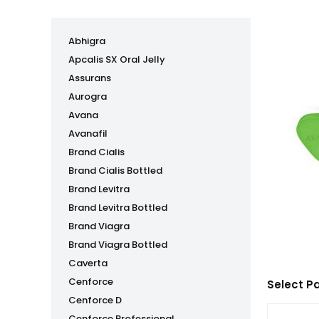
Abhigra
Apcalis SX Oral Jelly
Assurans
Aurogra
Avana
Avanafil
Brand Cialis
Brand Cialis Bottled
Brand Levitra
Brand Levitra Bottled
Brand Viagra
Brand Viagra Bottled
Caverta
Cenforce
Select P
Cenforce D
Cenforce Professional