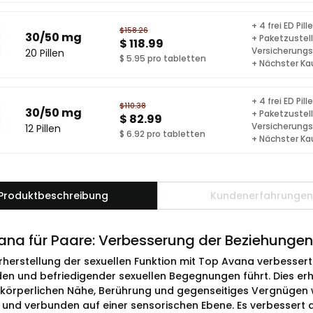
+ 4 frei ED Pill
$158.26
30/50 mg
+ Paketzustel
$ 118.99
Versicherung
20 Pillen
$ 5.95 pro tabletten
+ Nächster Ka
+ 4 frei ED Pill
$110.38
30/50 mg
+ Paketzustel
$ 82.99
Versicherung
12 Pillen
$ 6.92 pro tabletten
+ Nächster Ka
Produktbeschreibung
Kundenerfahrungen
na für Paare: Verbesserung der Beziehungen 
rherstellung der sexuellen Funktion mit Top Avana verbessert 
en und befriedigender sexuellen Begegnungen führt. Dies erhö
körperlichen Nähe, Berührung und gegenseitiges Vergnügen w
 und verbunden auf einer sensorischen Ebene. Es verbessert 