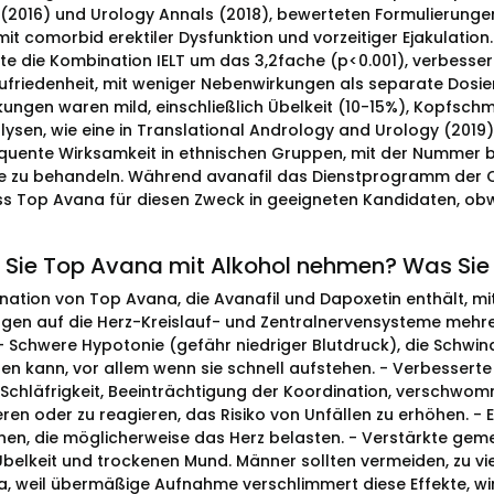
(2016) und Urology Annals (2018), bewerteten Formulierunge
t comorbid erektiler Dysfunktion und vorzeitiger Ejakulation.
te die Kombination IELT um das 3,2fache (p<0.001), verbesser
Zufriedenheit, mit weniger Nebenwirkungen als separate D
ungen waren mild, einschließlich Übelkeit (10-15%), Kopfschm
ysen, wie eine in Translational Andrology and Urology (2019)
quente Wirksamkeit in ethnischen Gruppen, mit der Nummer be
e zu behandeln. Während avanafil das Dienstprogramm der C
ss Top Avana für diesen Zweck in geeigneten Kandidaten, ob
 Sie Top Avana mit Alkohol nehmen? Was Sie 
nation von Top Avana, die Avanafil und Dapoxetin enthält, mit
gen auf die Herz-Kreislauf- und Zentralnervensysteme mehrer
- Schwere Hypotonie (gefähr niedriger Blutdruck), die Schwind
en kann, vor allem wenn sie schnell aufstehen. - Verbesserte
Schläfrigkeit, Beeinträchtigung der Koordination, verschwomme
eren oder zu reagieren, das Risiko von Unfällen zu erhöhen. 
onen, die möglicherweise das Herz belasten. - Verstärkte g
Übelkeit und trockenen Mund. Männer sollten vermeiden, zu vi
, weil übermäßige Aufnahme verschlimmert diese Effekte, wir