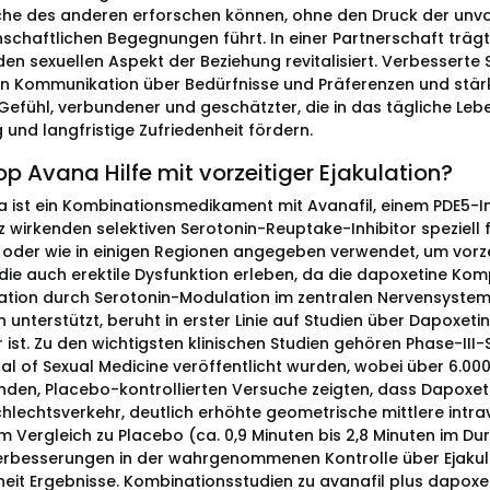
he des anderen erforschen können, ohne den Druck der un
nschaftlichen Begegnungen führt. In einer Partnerschaft träg
den sexuellen Aspekt der Beziehung revitalisiert. Verbessert
n Kommunikation über Bedürfnisse und Präferenzen und stärk
Gefühl, verbundener und geschätzter, die in das tägliche Le
 und langfristige Zufriedenheit fördern.
p Avana Hilfe mit vorzeitiger Ejakulation?
 ist ein Kombinationsmedikament mit Avanafil, einem PDE5-Inh
 wirkenden selektiven Serotonin-Reuptake-Inhibitor speziell fü
 oder wie in einigen Regionen angegeben verwendet, um vorzei
die auch erektile Dysfunktion erleben, da die dapoxetine Ko
lation durch Serotonin-Modulation im zentralen Nervensystem. 
n unterstützt, beruht in erster Linie auf Studien über Dapoxeti
 ist. Zu den wichtigsten klinischen Studien gehören Phase-III-S
al of Sexual Medicine veröffentlicht wurden, wobei über 6.000
nden, Placebo-kontrollierten Versuche zeigten, dass Dapoxet
lechtsverkehr, deutlich erhöhte geometrische mittlere intrava
m Vergleich zu Placebo (ca. 0,9 Minuten bis 2,8 Minuten im Du
erbesserungen in der wahrgenommenen Kontrolle über Ejakula
heit Ergebnisse. Kombinationsstudien zu avanafil plus dapoxet