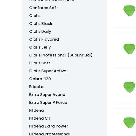
Cenforce Soft
Cialis
Cialis Black
Cialis Daily
Cialis Flavored
Cialis Jelly
Cialis Professional (Sublingual)
Cialis Soft
Cialis Super Active
Cobra-120
Eriacta
Extra Super Avana
Extra Super P Force
Fildena
Fildena CT
Fildena Extra Power
Fildena Professional