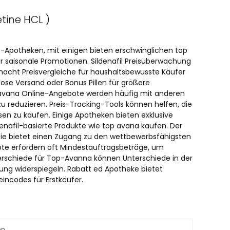
tine HCL )
e-Apotheken, mit einigen bieten erschwinglichen top
saisonale Promotionen. Sildenafil Preisüberwachung
cht Preisvergleiche für haushaltsbewusste Käufer
lose Versand oder Bonus Pillen für größere
 avana Online-Angebote werden häufig mit anderen
reduzieren. Preis-Tracking-Tools können helfen, die
en zu kaufen. Einige Apotheken bieten exklusive
enafil-basierte Produkte wie top avana kaufen. Der
azie bietet einen Zugang zu den wettbewerbsfähigsten
ote erfordern oft Mindestauftragsbeträge, um
terschiede für Top-Avanna können Unterschiede in der
ng widerspiegeln. Rabatt ed Apotheke bietet
incodes für Erstkäufer.
en