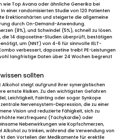
n wie Top Avana oder ähnliche Generika bei
 In einer randomisierten Studie von 120 Patienten
te Erektionshärten und steigerte die allgemeine
osierung durch On-Demand-Anwendung.
erzen (8%), und Schwindel (5%), schnell zu lösen.
, die 14 dapoxetine-Studien überprüft, bestätigen
nötigt, um (NNT) von 4-6 für sinnvolle IELT-
ombo verbessert, dapoxetine treibt PE-Leistungen
wohl langfristige Daten über 24 Wochen begrenzt
wissen sollten
 Alkohol steigt aufgrund ihrer synergistischen
e ernste Risiken. Zu den wichtigsten Gefahren
el, Leichtigkeit, Fainting oder sogar Synkope
 zentrale Nervensystem-Depression, die zu einer
ne Vision und reduzierte Fähigkeit, sich zu
- Erhöhte Herzfrequenz (Tachykardie) oder
emeinsame Nebenwirkungen wie Kopfschmerzen,
el Alkohol zu trinken, während die Verwendung von
kt den Vorteilen der Medikamente für erektile