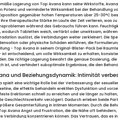
äße Lagerung von Top Avana kann seine Wirkstoffe, Avanafil
en Potenz und verminderte Wirksamkeit bei der Behandlung von 
e Exposition gegenüber hohen Temperaturen über 25-30°C be
 ihre therapeutische Stärke im Laufe der Zeit verlieren, was 
onsproblemen während des Gebrauchs führen kann. Feuchtigk
, wodurch Tabletten weich, verfärbt oder unwirksam, während
adation auslöst, die Verbindungen weiter zerkleinert. Die S
ensation oder physische Schäden einführen, die Formulierun
itung - Top Avana in seinem Original-Blister-Pack bei Raumte
 - ist entscheidend, um volle Wirksamkeit zu erhalten, konsi
den. Die richtige Lagerung bewahrt die genaue Dosierung, die 
ich ist, und verhindert suboptimale Ergebnisse, die den Beha
ana und Beziehungsdynamik: Intimität verbe
 spielt eine wichtige Rolle bei der Verbesserung der sexuelle
tine, die effektiv behandeln erektilen Dysfunktion und vorzei
feste Erektionen schnell zu erreichen und sie länger zu halte
te Geschlechtsverkehr verzögert. Dadurch erleben beide Par
größere Gesamterfüllung in intimen Momenten. Durch die B
 Top Avana Angst und Frustration, die die Nähe oft behinder
 Verbindung konzentrieren können. Das Vertrauen, das es instill