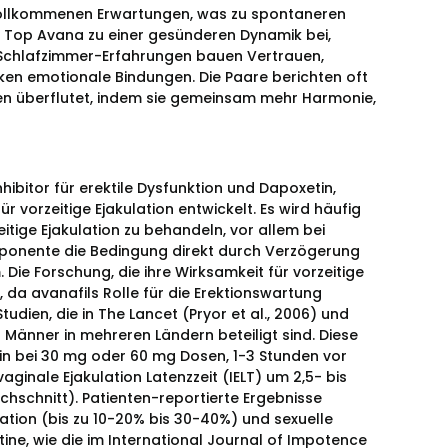
vollkommenen Erwartungen, was zu spontaneren
t Top Avana zu einer gesünderen Dynamik bei,
e Schlafzimmer-Erfahrungen bauen Vertrauen,
en emotionale Bindungen. Die Paare berichten oft
ben überflutet, indem sie gemeinsam mehr Harmonie,
ibitor für erektile Dysfunktion und Dapoxetin,
r vorzeitige Ejakulation entwickelt. Es wird häufig
tige Ejakulation zu behandeln, vor allem bei
mponente die Bedingung direkt durch Verzögerung
Die Forschung, die ihre Wirksamkeit für vorzeitige
n, da avanafils Rolle für die Erektionswartung
tudien, die in The Lancet (Pryor et al., 2006) und
 Männer in mehreren Ländern beteiligt sind. Diese
in bei 30 mg oder 60 mg Dosen, 1-3 Stunden vor
ginale Ejakulation Latenzzeit (IELT) um 2,5- bis
rchschnitt). Patienten-reportierte Ergebnisse
tion (bis zu 10-20% bis 30-40%) und sexuelle
ine, wie die im International Journal of Impotence