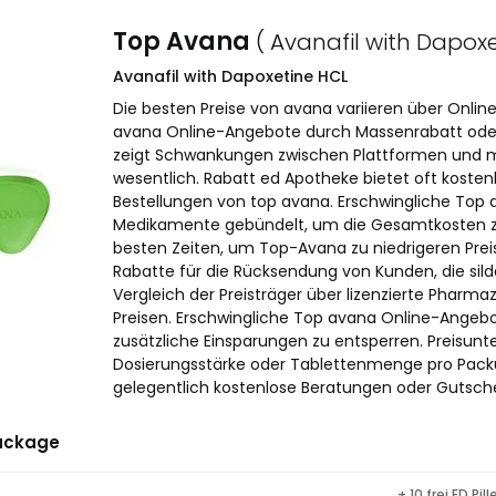
Top Avana
( Avanafil with Dapoxe
Avanafil with Dapoxetine HCL
Die besten Preise von avana variieren über Onlin
avana Online-Angebote durch Massenrabatt oder 
zeigt Schwankungen zwischen Plattformen und ma
wesentlich. Rabatt ed Apotheke bietet oft kosten
Bestellungen von top avana. Erschwingliche Top
Medikamente gebündelt, um die Gesamtkosten zu 
besten Zeiten, um Top-Avana zu niedrigeren Preis
Rabatte für die Rücksendung von Kunden, die sild
Vergleich der Preisträger über lizenzierte Pharm
Preisen. Erschwingliche Top avana Online-Angeb
zusätzliche Einsparungen zu entsperren. Preisun
Dosierungsstärke oder Tablettenmenge pro Packu
gelegentlich kostenlose Beratungen oder Gutsche
ackage
+ 10 frei ED Pill