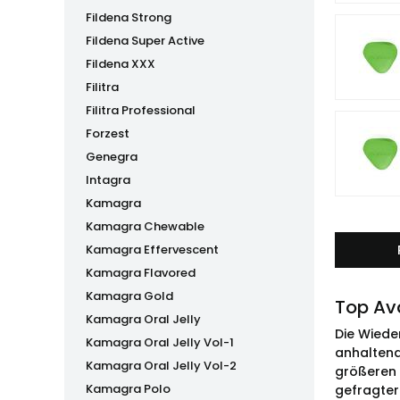
Fildena Strong
Fildena Super Active
Fildena XXX
Filitra
Filitra Professional
Forzest
Genegra
Intagra
Kamagra
Kamagra Chewable
Kamagra Effervescent
Kamagra Flavored
Kamagra Gold
Top Ava
Kamagra Oral Jelly
Die Wiede
Kamagra Oral Jelly Vol-1
anhaltend
Kamagra Oral Jelly Vol-2
größeren 
Kamagra Polo
gefragter