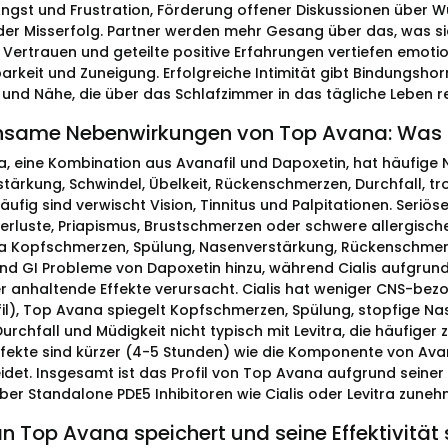
Angst und Frustration, Förderung offener Diskussionen über 
der Misserfolg. Partner werden mehr Gesang über das, was sic
 Vertrauen und geteilte positive Erfahrungen vertiefen emot
rkeit und Zuneigung. Erfolgreiche Intimität gibt Bindungsho
t und Nähe, die über das Schlafzimmer in das tägliche Leben re
same Nebenwirkungen von Top Avana: Was 
, eine Kombination aus Avanafil und Dapoxetin, hat häufige
tärkung, Schwindel, Übelkeit, Rückenschmerzen, Durchfall, tr
ufig sind verwischt Vision, Tinnitus und Palpitationen. Seriös
rluste, Priapismus, Brustschmerzen oder schwere allergische R
 Kopfschmerzen, Spülung, Nasenverstärkung, Rückenschmerz
und GI Probleme von Dapoxetin hinzu, während Cialis aufgru
r anhaltende Effekte verursacht. Cialis hat weniger CNS-bezog
il), Top Avana spiegelt Kopfschmerzen, Spülung, stopfige Nas
Durchfall und Müdigkeit nicht typisch mit Levitra, die häufige
Effekte sind kürzer (4-5 Stunden) wie die Komponente von Avan
idet. Insgesamt ist das Profil von Top Avana aufgrund seine
über Standalone PDE5 Inhibitoren wie Cialis oder Levitra zuneh
 Top Avana speichert und seine Effektivität s