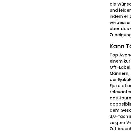
die Wünsc
und leide
indem er 
verbesser
über das 
Zuneigung
Kann To
Top Avana
einem kurz
Off-Label
Männern, 
der Ejaku
Ejakulatio
relevanter
das Journ
doppelbli
dem Gesch
3,0-fach i
zeigten V
Zufrieden