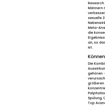
Research 
Männern mi
verbesser
sexuelle 
Nebenwirk
Meta-Anal
die konse
Ergebniss
an, so da
ist.
Können
Die Kombi
Auswirkun
gehören: 
verursach
größeren 
konzentri
Palpitati
Spülung, 
Top Avana