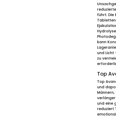
Unsachgem
reduziert
führt. Di
Tabletten
Ejakulati
Hydrolyse
Photodegr
kann Kond
Lageranle
und Licht
zu vermei
erforderl
Top Av
Top Avana
und dapoxe
Männern, 
verlänger
und eine 
reduziert
emotionale