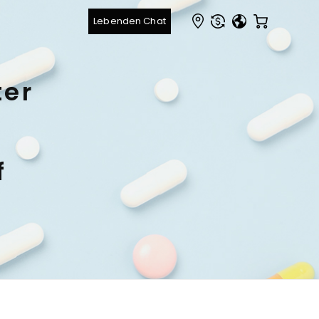
ter
f