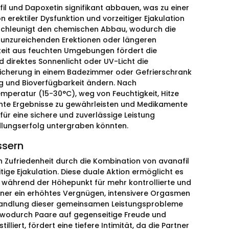
 und Dapoxetin signifikant abbauen, was zu einer
erektiler Dysfunktion und vorzeitiger Ejakulation
schleunigt den chemischen Abbau, wodurch die
zu unzureichenden Erektionen oder längeren
eit aus feuchten Umgebungen fördert die
 direktes Sonnenlicht oder UV-Licht die
peicherung in einem Badezimmer oder Gefrierschrank
g und Bioverfügbarkeit ändern. Nach
mperatur (15-30°C), weg von Feuchtigkeit, Hitze
stente Ergebnisse zu gewährleisten und Medikamente
für eine sichere und zuverlässige Leistung
ndlungserfolg untergraben könnten.
ssern
n Zufriedenheit durch die Kombination von avanafil
tige Ejakulation. Diese duale Aktion ermöglicht es
n, während der Höhepunkt für mehr kontrollierte und
tner ein erhöhtes Vergnügen, intensivere Orgasmen
ehandlung dieser gemeinsamen Leistungsprobleme
n, wodurch Paare auf gegenseitige Freude und
iert, fördert eine tiefere Intimität, da die Partner