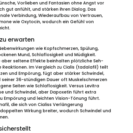
Wünsche, Vorlieben und Fantasien ohne Angst vor
h gut anfühlt, und stärken ihren Dialog. Das
ionale Verbindung, Wiederaufbau von Vertrauen,
rmone wie Oxytocin, wodurch ein Gefühl von
icht.
zu erwarten
 Nebenwirkungen wie Kopfschmerzen, Spülung,
ockenen Mund, Schlaflosigkeit und Müdigkeit.
e aber seltene Effekte beinhalten plötzliche Seh-
eaktionen. Im Vergleich zu Cialis (tadalafil) teilt
en und Empörung, fügt aber stärker Schwindel,
nd seiner 36-stündigen Dauer oft Muskelschmerzen
ene Seiten wie Schlaflosigkeit. Versus Levitra
e und Schwindel, aber Dapoxetin führt extra
r zu Empörung und leichten Vision-Tönung führt.
afil, die sich von Cialiss Verlängerung
r doppelten Wirkung breiter, wodurch Schwindel und
men.
icherstellt