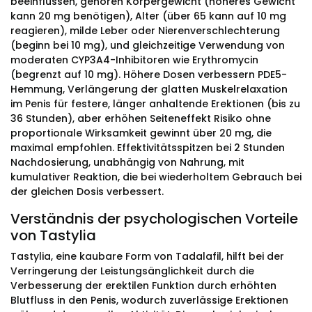
beeinflussen, gehören Körpergewicht (höheres Gewicht
kann 20 mg benötigen), Alter (über 65 kann auf 10 mg
reagieren), milde Leber oder Nierenverschlechterung
(beginn bei 10 mg), und gleichzeitige Verwendung von
moderaten CYP3A4-Inhibitoren wie Erythromycin
(begrenzt auf 10 mg). Höhere Dosen verbessern PDE5-
Hemmung, Verlängerung der glatten Muskelrelaxation
im Penis für festere, länger anhaltende Erektionen (bis zu
36 Stunden), aber erhöhen Seiteneffekt Risiko ohne
proportionale Wirksamkeit gewinnt über 20 mg, die
maximal empfohlen. Effektivitätsspitzen bei 2 Stunden
Nachdosierung, unabhängig von Nahrung, mit
kumulativer Reaktion, die bei wiederholtem Gebrauch bei
der gleichen Dosis verbessert.
Verständnis der psychologischen Vorteile
von Tastylia
Tastylia, eine kaubare Form von Tadalafil, hilft bei der
Verringerung der Leistungsänglichkeit durch die
Verbesserung der erektilen Funktion durch erhöhten
Blutfluss in den Penis, wodurch zuverlässige Erektionen