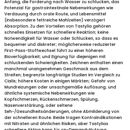
Anfang, die Forderung nach Wasser zu schlucken, das
Potenzial für gastrointestinale Nebenwirkungen wie
Verdauung durch orale Route, und Lebensmittel
(insbesondere fettreiche Mahlzeiten) verzögert
Absorption. Zu den Vorteilen von Tastylia gehören
schnelles Einsetzen für schnellere Reaktion; keine
Notwendigkeit für Wasser oder Schlucken, so dass es
bequemer und diskreter; möglicherweise reduzierter
First-Pass-Stoffwechsel führt zu einer höheren
Bioverfügbarkeit; und Eignung für diejenigen mit
schluckenden Schwierigkeiten. Zeichnen enthalten einen
manchmal unangenehmen Geschmack aus dem
Streifen; begrenzte langfristige Studien im Vergleich zu
Cialis; höhere Kosten in einigen Märkten; Gefahr von
Mundreizungen oder unsachgemäße Auflösung; und
ähnliche systemische Nebenwirkungen wie
Kopfschmerzen, Rückenschmerzen, Spülung,
Nasenverstärkung, oder seltene
Seh-/Gesundheitsänderungen, ohne Abmilderung von
der schnelleren Route. Beide tragen Kontraindikationen
mit Nitraten und ähnlichen Risiken, aber Tastylias
schnellere Aktion kann für on-Demand-Nutzung