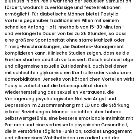
Blutfluss in den Penis während der sexuellen Stimulation
fördert, wodurch zuverlässige und feste Erektionen
ermöglicht. Für diabetische Männer bietet Tastylia
Vorteile gegenüber traditionellen Pillen mit seinem
schnellen Anfang - oft innerhalb von 15-30 Minuten -
und verlängerte Dauer von bis zu 36 Stunden, so dass
eine größere Spontaneität ohne starre Mahlzeit oder
Timing-Einschränkungen, die Diabetes-Management
komplizieren kann. Klinische Studien zeigen, dass es die
Erektionshärten deutlich verbessert, Geschlechtserfolge
und allgemeine sexuelle Zufriedenheit, auch bei denen
mit schlechten glykämischen Kontrolle oder vaskulären
Komorbiditäten. Jenseits von körperlichen Vorteilen wirkt
Tastylia zutiefst auf die Lebensqualität durch
Wiederherstellung des sexuellen Vertrauens, die
Verringerung psychologischer Not wie Angst und
Depression im Zusammenhang mit ED und die Stärkung
intimer Beziehungen. Männer berichten über höhere
Selbstwertgefühle, eine bessere emotionale Intimität mit
Partnern und eine verbesserte psychische Gesundheit,
die in verstärkte tägliche Funktion, soziales Engagement
und allgemeines Wohlbefinden kaskadiert und der