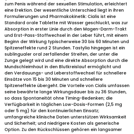
zum Penis während der sexuellen Stimulation, erleichtert
eine Erektion. Der wesentliche Unterschied liegt in ihren
Formulierungen und Pharmakokinetik: Cialis ist eine
Standard orale Tablette mit Wasser geschluckt, was zur
Absorption in erster Linie durch den Magen-Darm-Trakt
und Erst-Pass-Stoffwechsel in der Leber führt, mit einem
Beginn der Wirkung typischerweise 30 bis 60 Minuten und
Spitzeneffekte rund 2 Stunden. Tastylia hingegen ist ein
sublingualer oral zerfallender Streifen, der unter die
Zunge gelegt wird und eine direkte Absorption durch die
Mundschleimhaut in den Blutkreislauf ermöglicht und
den Verdauungs- und Leberstoffwechsel für schnellere
Einsätze von 15 bis 30 Minuten und schnellere
Spitzeneffekte übergeht. Die Vorteile von Cialis umfassen
seine bewährte lange Wirkungsdauer bis zu 36 Stunden,
so dass Spontaneität ohne Timing-Bedenken; die
Verfügbarkeit in täglichen Low-Dosis-Formen (2,5 mg
oder 5 mg) für den kontinuierlichen Einsatz;
umfangreiche klinische Daten unterstützen Wirksamkeit
und Sicherheit; und niedrigere Kosten als generische
Option. Zu den Rückschlüssen gehören ein langsamer