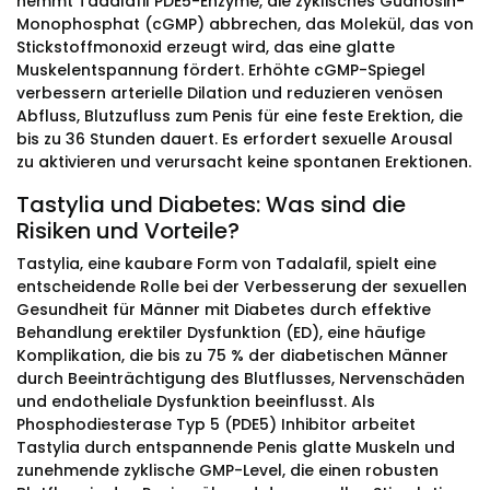
hemmt Tadalafil PDE5-Enzyme, die zyklisches Guanosin-
Monophosphat (cGMP) abbrechen, das Molekül, das von
Stickstoffmonoxid erzeugt wird, das eine glatte
Muskelentspannung fördert. Erhöhte cGMP-Spiegel
verbessern arterielle Dilation und reduzieren venösen
Abfluss, Blutzufluss zum Penis für eine feste Erektion, die
bis zu 36 Stunden dauert. Es erfordert sexuelle Arousal
zu aktivieren und verursacht keine spontanen Erektionen.
Tastylia und Diabetes: Was sind die
Risiken und Vorteile?
Tastylia, eine kaubare Form von Tadalafil, spielt eine
entscheidende Rolle bei der Verbesserung der sexuellen
Gesundheit für Männer mit Diabetes durch effektive
Behandlung erektiler Dysfunktion (ED), eine häufige
Komplikation, die bis zu 75 % der diabetischen Männer
durch Beeinträchtigung des Blutflusses, Nervenschäden
und endotheliale Dysfunktion beeinflusst. Als
Phosphodiesterase Typ 5 (PDE5) Inhibitor arbeitet
Tastylia durch entspannende Penis glatte Muskeln und
zunehmende zyklische GMP-Level, die einen robusten