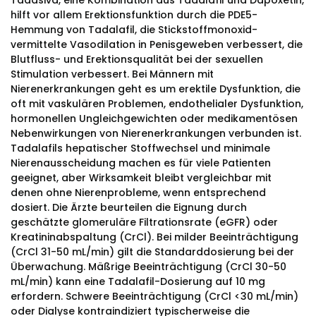
Tadasiva, eine Kombination aus Tadalafil und Dapoxetin,
hilft vor allem Erektionsfunktion durch die PDE5-
Hemmung von Tadalafil, die Stickstoffmonoxid-
vermittelte Vasodilation in Penisgeweben verbessert, die
Blutfluss- und Erektionsqualität bei der sexuellen
Stimulation verbessert. Bei Männern mit
Nierenerkrankungen geht es um erektile Dysfunktion, die
oft mit vaskulären Problemen, endothelialer Dysfunktion,
hormonellen Ungleichgewichten oder medikamentösen
Nebenwirkungen von Nierenerkrankungen verbunden ist.
Tadalafils hepatischer Stoffwechsel und minimale
Nierenausscheidung machen es für viele Patienten
geeignet, aber Wirksamkeit bleibt vergleichbar mit
denen ohne Nierenprobleme, wenn entsprechend
dosiert. Die Ärzte beurteilen die Eignung durch
geschätzte glomeruläre Filtrationsrate (eGFR) oder
Kreatininabspaltung (CrCl). Bei milder Beeinträchtigung
(CrCl 31-50 mL/min) gilt die Standarddosierung bei der
Überwachung. Mäßrige Beeinträchtigung (CrCl 30-50
mL/min) kann eine Tadalafil-Dosierung auf 10 mg
erfordern. Schwere Beeinträchtigung (CrCl <30 mL/min)
oder Dialyse kontraindiziert typischerweise die