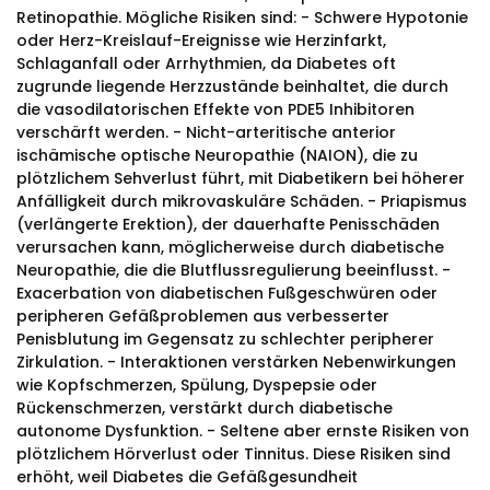
Retinopathie. Mögliche Risiken sind: - Schwere Hypotonie
oder Herz-Kreislauf-Ereignisse wie Herzinfarkt,
Schlaganfall oder Arrhythmien, da Diabetes oft
zugrunde liegende Herzzustände beinhaltet, die durch
die vasodilatorischen Effekte von PDE5 Inhibitoren
verschärft werden. - Nicht-arteritische anterior
ischämische optische Neuropathie (NAION), die zu
plötzlichem Sehverlust führt, mit Diabetikern bei höherer
Anfälligkeit durch mikrovaskuläre Schäden. - Priapismus
(verlängerte Erektion), der dauerhafte Penisschäden
verursachen kann, möglicherweise durch diabetische
Neuropathie, die die Blutflussregulierung beeinflusst. -
Exacerbation von diabetischen Fußgeschwüren oder
peripheren Gefäßproblemen aus verbesserter
Penisblutung im Gegensatz zu schlechter peripherer
Zirkulation. - Interaktionen verstärken Nebenwirkungen
wie Kopfschmerzen, Spülung, Dyspepsie oder
Rückenschmerzen, verstärkt durch diabetische
autonome Dysfunktion. - Seltene aber ernste Risiken von
plötzlichem Hörverlust oder Tinnitus. Diese Risiken sind
erhöht, weil Diabetes die Gefäßgesundheit