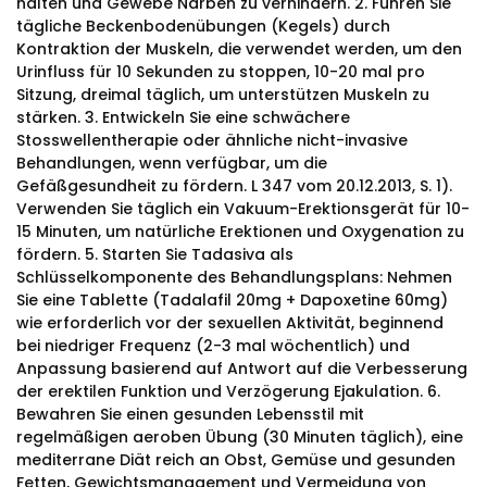
halten und Gewebe Narben zu verhindern. 2. Führen Sie
tägliche Beckenbodenübungen (Kegels) durch
Kontraktion der Muskeln, die verwendet werden, um den
Urinfluss für 10 Sekunden zu stoppen, 10-20 mal pro
Sitzung, dreimal täglich, um unterstützen Muskeln zu
stärken. 3. Entwickeln Sie eine schwächere
Stosswellentherapie oder ähnliche nicht-invasive
Behandlungen, wenn verfügbar, um die
Gefäßgesundheit zu fördern. L 347 vom 20.12.2013, S. 1).
Verwenden Sie täglich ein Vakuum-Erektionsgerät für 10-
15 Minuten, um natürliche Erektionen und Oxygenation zu
fördern. 5. Starten Sie Tadasiva als
Schlüsselkomponente des Behandlungsplans: Nehmen
Sie eine Tablette (Tadalafil 20mg + Dapoxetine 60mg)
wie erforderlich vor der sexuellen Aktivität, beginnend
bei niedriger Frequenz (2-3 mal wöchentlich) und
Anpassung basierend auf Antwort auf die Verbesserung
der erektilen Funktion und Verzögerung Ejakulation. 6.
Bewahren Sie einen gesunden Lebensstil mit
regelmäßigen aeroben Übung (30 Minuten täglich), eine
mediterrane Diät reich an Obst, Gemüse und gesunden
Fetten, Gewichtsmanagement und Vermeidung von