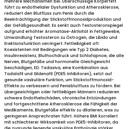
mehrere Mechanismen bei. Überschüssige Körperfett
führt zu endothelialer Dysfunktion und Atherosklerose,
reduziert den Blutfluss zum Penis durch die
Beeinträchtigung der Stickstoffmonoxidproduktion und
der Gefäßgesundheit. Es senkt auch Testosteronspiegel
aufgrund erhöhter Aromatase-Aktivität in Fettgewebe,
Umwandlung Testosteron zu Östrogen, die Libido und
Erektionsfunktion verringert. Fettleibigkeit oft
Koexistenten mit Bedingungen wie Typ 2 Diabetes,
Insulinresistenz, Bluthochdruck und Schlafapnoe, die alle
Nerven, Blutgefäße und hormonelle Gleichgewicht
beschädigen, ED. Tadasiva, eine Kombination aus
Tadalafil und Sildenafil (PDE5 Inhibitoren), setzt auf
gesunde vaskuläre Funktion, um Stickstoffmonoxid-
Effekte zu verbessern und Penisblutfluss zu fördern. Bei
übergewichtigen oder fettleibigen Männern reduzieren
schwere Endothelschäden, chronische Entzündungen
und fortgeschrittene Atherosklerose die Fähigkeit der
Medikamente, Blutgefäße effektiv zu dilatieren, was zu
geringeren Ansprechraten führt. Höhere BMI korreliert
mit schlechterer Wirksamkeit von PDE5-Inhibitoren, da
die zugrunde liegende vaskuläre Pathologie stärker