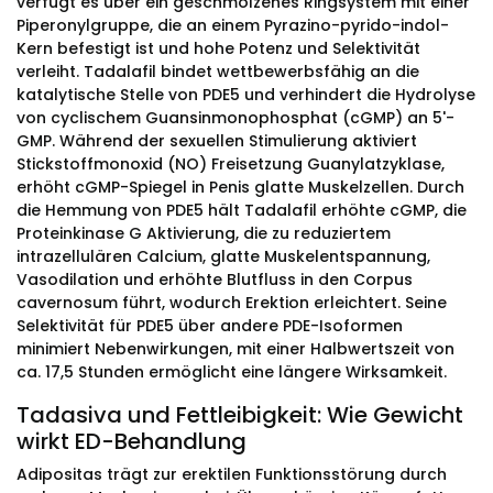
verfügt es über ein geschmolzenes Ringsystem mit einer
Piperonylgruppe, die an einem Pyrazino-pyrido-indol-
Kern befestigt ist und hohe Potenz und Selektivität
verleiht. Tadalafil bindet wettbewerbsfähig an die
katalytische Stelle von PDE5 und verhindert die Hydrolyse
von cyclischem Guansinmonophosphat (cGMP) an 5'-
GMP. Während der sexuellen Stimulierung aktiviert
Stickstoffmonoxid (NO) Freisetzung Guanylatzyklase,
erhöht cGMP-Spiegel in Penis glatte Muskelzellen. Durch
die Hemmung von PDE5 hält Tadalafil erhöhte cGMP, die
Proteinkinase G Aktivierung, die zu reduziertem
intrazellulären Calcium, glatte Muskelentspannung,
Vasodilation und erhöhte Blutfluss in den Corpus
cavernosum führt, wodurch Erektion erleichtert. Seine
Selektivität für PDE5 über andere PDE-Isoformen
minimiert Nebenwirkungen, mit einer Halbwertszeit von
ca. 17,5 Stunden ermöglicht eine längere Wirksamkeit.
Tadasiva und Fettleibigkeit: Wie Gewicht
wirkt ED-Behandlung
Adipositas trägt zur erektilen Funktionsstörung durch