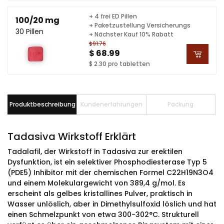
+ 4 frei ED Pillen
100/20 mg
+ Paketzustellung Versicherungs
30 Pillen
+ Nächster Kauf 10% Rabatt
$91.76
$ 68.99
$ 2.30 pro tabletten
Produktbeschreibung
Kundenerfahrungen
Packung
Tadasiva Wirkstoff Erklärt
Tadalafil, der Wirkstoff in Tadasiva zur erektilen
Dysfunktion, ist ein selektiver Phosphodiesterase Typ 5
(PDE5) Inhibitor mit der chemischen Formel C22H19N3O4
und einem Molekulargewicht von 389,4 g/mol. Es
erscheint als gelbes kristallines Pulver, praktisch in
Wasser unlöslich, aber in Dimethylsulfoxid löslich und hat
einen Schmelzpunkt von etwa 300-302°C. Strukturell