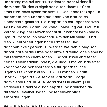
Dosis-Regime bei BPH-ED-Patienten oder Sildenafil-
dominant für den ereignisbasierten Einsatz - über
Smart-Patches synchronisiert zu Gesundheits-Apps für
automatisierte Abgabe auf Basis von arousalen
Biomarkern geliefert. Die Integration mit regenerativen
Adjunkten wie Sildalis-Vorkonditionierung vor LiSWT zur
Verstärkung der Gewebereparatur könnte ihre Rolle in
Hybrid-Protokollen erweitern. Um den Millennial- und
Gen-Z-Anforderungen nach Ermessen und
Nachhaltigkeit gerecht zu werden, werden biologisch
abbaubare orale Filme oder umweltfreundliche Generika
mit reduzierten chemischen Fußabdrücken entstehen,
neben Telemedizinbündeln, die Sildalis mit VR-basierter
kognitiver Verhaltenstherapie für ganzheitliche
Ergebnisse kombinieren. Bis 2030 können Sildalis-
Entwicklungen als vielseitiges Plattform-Droge
dominieren und 30-40% Marktanteil in einem $10B+
erfassen ED-Sektor durch Anpassungsfähigkeit an
alternde Bevölkerungen und lebenswichtige
Anforderungen.
Wie Sildalis Blutfluss und sexuelle