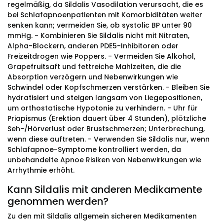
regelmäßig, da Sildalis Vasodilation verursacht, die es
bei Schlafapnoenpatienten mit Komorbiditäten weiter
senken kann; vermeiden Sie, ob systolic BP unter 90
mmHg. - Kombinieren Sie Sildalis nicht mit Nitraten,
Alpha-Blockern, anderen PDE5-Inhibitoren oder
Freizeitdrogen wie Poppers. - Vermeiden Sie Alkohol,
Grapefruitsaft und fettreiche Mahlzeiten, die die
Absorption verzögern und Nebenwirkungen wie
Schwindel oder Kopfschmerzen verstärken. - Bleiben Sie
hydratisiert und steigen langsam von Liegepositionen,
um orthostatische Hypotonie zu verhindern. - Uhr für
Priapismus (Erektion dauert über 4 Stunden), plötzliche
Seh-/Hörverlust oder Brustschmerzen; Unterbrechung,
wenn diese auftreten. - Verwenden Sie Sildalis nur, wenn
Schlafapnoe-Symptome kontrolliert werden, da
unbehandelte Apnoe Risiken von Nebenwirkungen wie
Arrhythmie erhöht.
Kann Sildalis mit anderen Medikamente
genommen werden?
Zu den mit Sildalis allgemein sicheren Medikamenten