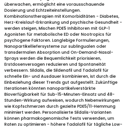
überwachen, ermöglicht eine vorausschauende
Dosierung und Echtzeiteinstellungen.
Kombinationstherapien mit Komorbiditäten - Diabetes,
Herz-Kreislauf-Erkrankung und psychische Gesundheit -
werden steigen, Mischen PDE5 Inhibitoren mit GLP-1
Agonisten für metabolische ED oder Nootropics für
psychogene Faktoren. Langlebige Formulierungen,
Nanopartikelliefersysteme zur sublingualen oder
transdermalen Absorption und On-Demand-Nasal-
Sprays werden die Bequemlichkeit priorisieren,
Erstdosenversagen reduzieren und Spontaneität
verbessern. Sildalis, die Sildenafil und Tadalafil für
schnelle Ein- und Ausdauer kombinieren, ist durch die
Einbeziehung dieser Trends gut aufgestellt. Zukünftige
Iterationen könnten nanopartikelverstärkte
Bioverfügbarkeit für Sub-15-Minuten-Einsatz und 48-
Stunden-Wirkung aufweisen, wodurch Nebenwirkungen
wie Kopfschmerzen durch gezielte PDE5/11-Hemmung
minimiert werden. Personalisierte Sildalis-Varianten
können pharmakogenomische Tests verwenden, um
Raten zu optimieren - höhere Tadalafil für tägliche Low-