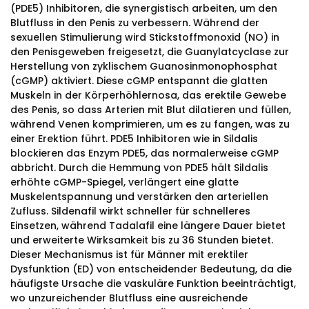
(PDE5) Inhibitoren, die synergistisch arbeiten, um den
Blutfluss in den Penis zu verbessern. Während der
sexuellen Stimulierung wird Stickstoffmonoxid (NO) in
den Penisgeweben freigesetzt, die Guanylatcyclase zur
Herstellung von zyklischem Guanosinmonophosphat
(cGMP) aktiviert. Diese cGMP entspannt die glatten
Muskeln in der Körperhöhlernosa, das erektile Gewebe
des Penis, so dass Arterien mit Blut dilatieren und füllen,
während Venen komprimieren, um es zu fangen, was zu
einer Erektion führt. PDE5 Inhibitoren wie in Sildalis
blockieren das Enzym PDE5, das normalerweise cGMP
abbricht. Durch die Hemmung von PDE5 hält Sildalis
erhöhte cGMP-Spiegel, verlängert eine glatte
Muskelentspannung und verstärken den arteriellen
Zufluss. Sildenafil wirkt schneller für schnelleres
Einsetzen, während Tadalafil eine längere Dauer bietet
und erweiterte Wirksamkeit bis zu 36 Stunden bietet.
Dieser Mechanismus ist für Männer mit erektiler
Dysfunktion (ED) von entscheidender Bedeutung, da die
häufigste Ursache die vaskuläre Funktion beeinträchtigt,
wo unzureichender Blutfluss eine ausreichende