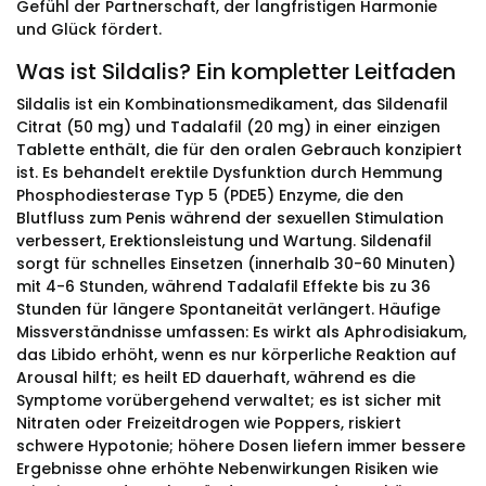
Gefühl der Partnerschaft, der langfristigen Harmonie
und Glück fördert.
Was ist Sildalis? Ein kompletter Leitfaden
Sildalis ist ein Kombinationsmedikament, das Sildenafil
Citrat (50 mg) und Tadalafil (20 mg) in einer einzigen
Tablette enthält, die für den oralen Gebrauch konzipiert
ist. Es behandelt erektile Dysfunktion durch Hemmung
Phosphodiesterase Typ 5 (PDE5) Enzyme, die den
Blutfluss zum Penis während der sexuellen Stimulation
verbessert, Erektionsleistung und Wartung. Sildenafil
sorgt für schnelles Einsetzen (innerhalb 30-60 Minuten)
mit 4-6 Stunden, während Tadalafil Effekte bis zu 36
Stunden für längere Spontaneität verlängert. Häufige
Missverständnisse umfassen: Es wirkt als Aphrodisiakum,
das Libido erhöht, wenn es nur körperliche Reaktion auf
Arousal hilft; es heilt ED dauerhaft, während es die
Symptome vorübergehend verwaltet; es ist sicher mit
Nitraten oder Freizeitdrogen wie Poppers, riskiert
schwere Hypotonie; höhere Dosen liefern immer bessere
Ergebnisse ohne erhöhte Nebenwirkungen Risiken wie