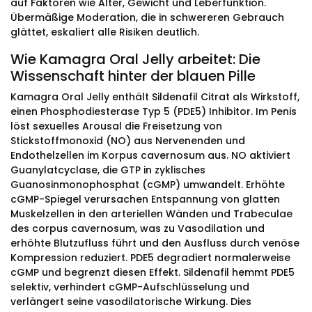
auf Faktoren wie Alter, Gewicht und Leberfunktion.
Übermäßige Moderation, die in schwereren Gebrauch
glättet, eskaliert alle Risiken deutlich.
Wie Kamagra Oral Jelly arbeitet: Die
Wissenschaft hinter der blauen Pille
Kamagra Oral Jelly enthält Sildenafil Citrat als Wirkstoff,
einen Phosphodiesterase Typ 5 (PDE5) Inhibitor. Im Penis
löst sexuelles Arousal die Freisetzung von
Stickstoffmonoxid (NO) aus Nervenenden und
Endothelzellen im Korpus cavernosum aus. NO aktiviert
Guanylatcyclase, die GTP in zyklisches
Guanosinmonophosphat (cGMP) umwandelt. Erhöhte
cGMP-Spiegel verursachen Entspannung von glatten
Muskelzellen in den arteriellen Wänden und Trabeculae
des corpus cavernosum, was zu Vasodilation und
erhöhte Blutzufluss führt und den Ausfluss durch venöse
Kompression reduziert. PDE5 degradiert normalerweise
cGMP und begrenzt diesen Effekt. Sildenafil hemmt PDE5
selektiv, verhindert cGMP-Aufschlüsselung und
verlängert seine vasodilatorische Wirkung. Dies