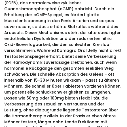
(PDE5), das normalerweise zyklisches
Guanosinmonophosphat (cGMP) abbricht. Durch die
Erhaltung der cGMP-Spiegel, es fördert glatte
Muskelentspannung in den Penis Arterien und corpus
cavernosum, so dass erhöhte Blutzufluss während des
Arousals. Dieser Mechanismus steht der altersbedingten
endothelialen Dysfunktion und der reduzierten nitric
Oxid-Bioverfügbarkeit, die den schlechten Kreislauf
verschlimmern. Während Kamagra Oral Jelly nicht direkt
Testosteronspiegel erhöht, bietet seine Verbesserung
der Hämodynamik zuverlässige Erektionen, auch wenn
hormonelle Rückgänge den gesamten erektilen Weg
schwächen. Die schnelle Absorption des Gelees - oft
innerhalb von 15-30 Minuten wirksam - passt zu älteren
Männern, die schneller über Tabletten vorziehen können,
um potenzielle Schluckschwierigkeiten zu umgehen.
Dosen wie 50mg oder 100mg bieten Flexibilität, die
Verbesserung des sexuellen Vertrauens und der
Leistung, ohne die zugrunde liegende Testosteron über
die Hormontherapie allein. In der Praxis erleben ältere
Männer festere, länger anhaltende Erektionen mit