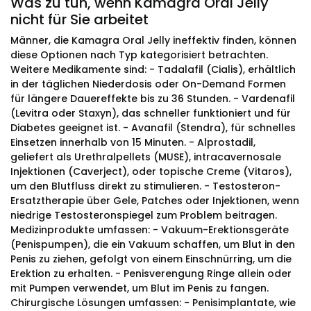
Was zu tun, wenn Kamagra Oral Jelly
nicht für Sie arbeitet
Männer, die Kamagra Oral Jelly ineffektiv finden, können
diese Optionen nach Typ kategorisiert betrachten.
Weitere Medikamente sind: - Tadalafil (Cialis), erhältlich
in der täglichen Niederdosis oder On-Demand Formen
für längere Dauereffekte bis zu 36 Stunden. - Vardenafil
(Levitra oder Staxyn), das schneller funktioniert und für
Diabetes geeignet ist. - Avanafil (Stendra), für schnelles
Einsetzen innerhalb von 15 Minuten. - Alprostadil,
geliefert als Urethralpellets (MUSE), intracavernosale
Injektionen (Caverject), oder topische Creme (Vitaros),
um den Blutfluss direkt zu stimulieren. - Testosteron-
Ersatztherapie über Gele, Patches oder Injektionen, wenn
niedrige Testosteronspiegel zum Problem beitragen.
Medizinprodukte umfassen: - Vakuum-Erektionsgeräte
(Penispumpen), die ein Vakuum schaffen, um Blut in den
Penis zu ziehen, gefolgt von einem Einschnürring, um die
Erektion zu erhalten. - Penisverengung Ringe allein oder
mit Pumpen verwendet, um Blut im Penis zu fangen.
Chirurgische Lösungen umfassen: - Penisimplantate, wie