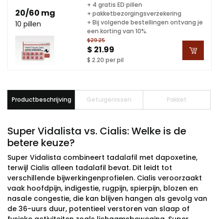
+ 4 gratis ED pillen
20/60 mg
+ pakketbezorgingsverzekering
+ Bij volgende bestellingen ontvang je
10 pillen
een korting van 10%.
$29.25
$ 21.99
$ 2.20 per pil
Productbeschrijving
Getuigenissen
Pakket
Super Vidalista vs. Cialis: Welke is de
betere keuze?
Super Vidalista combineert tadalafil met dapoxetine,
terwijl Cialis alleen tadalafil bevat. Dit leidt tot
verschillende bijwerkingenprofielen. Cialis veroorzaakt
vaak hoofdpijn, indigestie, rugpijn, spierpijn, blozen en
nasale congestie, die kan blijven hangen als gevolg van
de 36-uurs duur, potentieel verstoren van slaap of