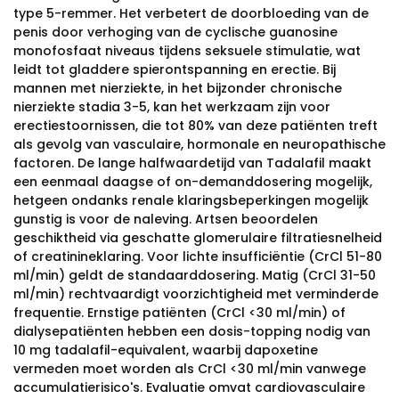
type 5-remmer. Het verbetert de doorbloeding van de
penis door verhoging van de cyclische guanosine
monofosfaat niveaus tijdens seksuele stimulatie, wat
leidt tot gladdere spierontspanning en erectie. Bij
mannen met nierziekte, in het bijzonder chronische
nierziekte stadia 3-5, kan het werkzaam zijn voor
erectiestoornissen, die tot 80% van deze patiënten treft
als gevolg van vasculaire, hormonale en neuropathische
factoren. De lange halfwaardetijd van Tadalafil maakt
een eenmaal daagse of on-demanddosering mogelijk,
hetgeen ondanks renale klaringsbeperkingen mogelijk
gunstig is voor de naleving. Artsen beoordelen
geschiktheid via geschatte glomerulaire filtratiesnelheid
of creatinineklaring. Voor lichte insufficiëntie (CrCl 51-80
ml/min) geldt de standaarddosering. Matig (CrCl 31-50
ml/min) rechtvaardigt voorzichtigheid met verminderde
frequentie. Ernstige patiënten (CrCl <30 ml/min) of
dialysepatiënten hebben een dosis-topping nodig van
10 mg tadalafil-equivalent, waarbij dapoxetine
vermeden moet worden als CrCl <30 ml/min vanwege
accumulatierisico's. Evaluatie omvat cardiovasculaire