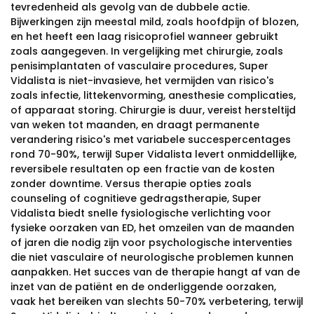
tevredenheid als gevolg van de dubbele actie.
Bijwerkingen zijn meestal mild, zoals hoofdpijn of blozen,
en het heeft een laag risicoprofiel wanneer gebruikt
zoals aangegeven. In vergelijking met chirurgie, zoals
penisimplantaten of vasculaire procedures, Super
Vidalista is niet-invasieve, het vermijden van risico's
zoals infectie, littekenvorming, anesthesie complicaties,
of apparaat storing. Chirurgie is duur, vereist hersteltijd
van weken tot maanden, en draagt permanente
verandering risico's met variabele succespercentages
rond 70-90%, terwijl Super Vidalista levert onmiddellijke,
reversibele resultaten op een fractie van de kosten
zonder downtime. Versus therapie opties zoals
counseling of cognitieve gedragstherapie, Super
Vidalista biedt snelle fysiologische verlichting voor
fysieke oorzaken van ED, het omzeilen van de maanden
of jaren die nodig zijn voor psychologische interventies
die niet vasculaire of neurologische problemen kunnen
aanpakken. Het succes van de therapie hangt af van de
inzet van de patiënt en de onderliggende oorzaken,
vaak het bereiken van slechts 50-70% verbetering, terwijl