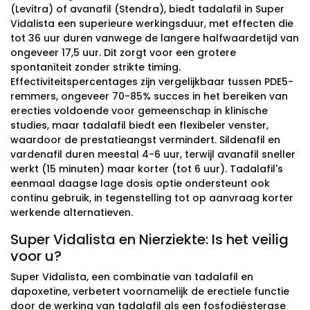
(Levitra) of avanafil (Stendra), biedt tadalafil in Super
Vidalista een superieure werkingsduur, met effecten die
tot 36 uur duren vanwege de langere halfwaardetijd van
ongeveer 17,5 uur. Dit zorgt voor een grotere
spontaniteit zonder strikte timing.
Effectiviteitspercentages zijn vergelijkbaar tussen PDE5-
remmers, ongeveer 70-85% succes in het bereiken van
erecties voldoende voor gemeenschap in klinische
studies, maar tadalafil biedt een flexibeler venster,
waardoor de prestatieangst vermindert. Sildenafil en
vardenafil duren meestal 4-6 uur, terwijl avanafil sneller
werkt (15 minuten) maar korter (tot 6 uur). Tadalafil's
eenmaal daagse lage dosis optie ondersteunt ook
continu gebruik, in tegenstelling tot op aanvraag korter
werkende alternatieven.
Super Vidalista en Nierziekte: Is het veilig
voor u?
Super Vidalista, een combinatie van tadalafil en
dapoxetine, verbetert voornamelijk de erectiele functie
door de werking van tadalafil als een fosfodiësterase