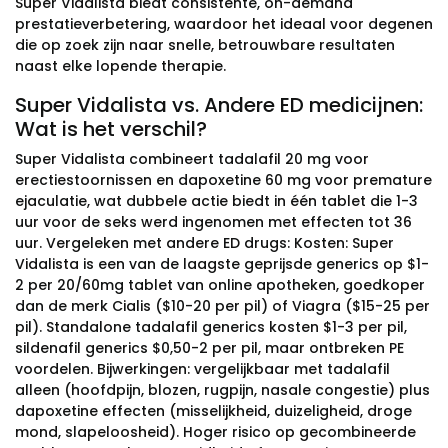
Super Vidalista biedt consistente, on-demand
prestatieverbetering, waardoor het ideaal voor degenen
die op zoek zijn naar snelle, betrouwbare resultaten
naast elke lopende therapie.
Super Vidalista vs. Andere ED medicijnen:
Wat is het verschil?
Super Vidalista combineert tadalafil 20 mg voor
erectiestoornissen en dapoxetine 60 mg voor premature
ejaculatie, wat dubbele actie biedt in één tablet die 1-3
uur voor de seks werd ingenomen met effecten tot 36
uur. Vergeleken met andere ED drugs: Kosten: Super
Vidalista is een van de laagste geprijsde generics op $1-
2 per 20/60mg tablet van online apotheken, goedkoper
dan de merk Cialis ($10-20 per pil) of Viagra ($15-25 per
pil). Standalone tadalafil generics kosten $1-3 per pil,
sildenafil generics $0,50-2 per pil, maar ontbreken PE
voordelen. Bijwerkingen: vergelijkbaar met tadalafil
alleen (hoofdpijn, blozen, rugpijn, nasale congestie) plus
dapoxetine effecten (misselijkheid, duizeligheid, droge
mond, slapeloosheid). Hoger risico op gecombineerde