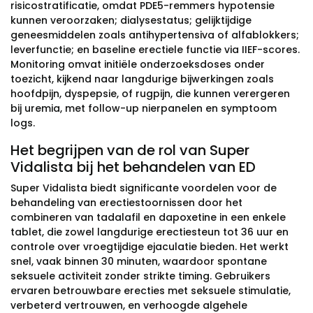
risicostratificatie, omdat PDE5-remmers hypotensie
kunnen veroorzaken; dialysestatus; gelijktijdige
geneesmiddelen zoals antihypertensiva of alfablokkers;
leverfunctie; en baseline erectiele functie via IIEF-scores.
Monitoring omvat initiële onderzoeksdoses onder
toezicht, kijkend naar langdurige bijwerkingen zoals
hoofdpijn, dyspepsie, of rugpijn, die kunnen verergeren
bij uremia, met follow-up nierpanelen en symptoom
logs.
Het begrijpen van de rol van Super
Vidalista bij het behandelen van ED
Super Vidalista biedt significante voordelen voor de
behandeling van erectiestoornissen door het
combineren van tadalafil en dapoxetine in een enkele
tablet, die zowel langdurige erectiesteun tot 36 uur en
controle over vroegtijdige ejaculatie bieden. Het werkt
snel, vaak binnen 30 minuten, waardoor spontane
seksuele activiteit zonder strikte timing. Gebruikers
ervaren betrouwbare erecties met seksuele stimulatie,
verbeterd vertrouwen, en verhoogde algehele