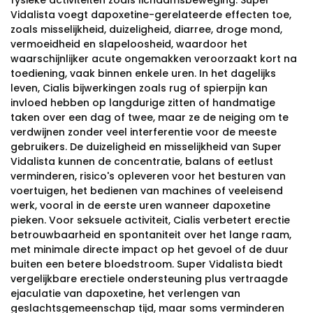
fysieke activiteiten zoals lichaamsbeweging. Super
Vidalista voegt dapoxetine-gerelateerde effecten toe,
zoals misselijkheid, duizeligheid, diarree, droge mond,
vermoeidheid en slapeloosheid, waardoor het
waarschijnlijker acute ongemakken veroorzaakt kort na
toediening, vaak binnen enkele uren. In het dagelijks
leven, Cialis bijwerkingen zoals rug of spierpijn kan
invloed hebben op langdurige zitten of handmatige
taken over een dag of twee, maar ze de neiging om te
verdwijnen zonder veel interferentie voor de meeste
gebruikers. De duizeligheid en misselijkheid van Super
Vidalista kunnen de concentratie, balans of eetlust
verminderen, risico's opleveren voor het besturen van
voertuigen, het bedienen van machines of veeleisend
werk, vooral in de eerste uren wanneer dapoxetine
pieken. Voor seksuele activiteit, Cialis verbetert erectie
betrouwbaarheid en spontaniteit over het lange raam,
met minimale directe impact op het gevoel of de duur
buiten een betere bloedstroom. Super Vidalista biedt
vergelijkbare erectiele ondersteuning plus vertraagde
ejaculatie van dapoxetine, het verlengen van
geslachtsgemeenschap tijd, maar soms verminderen