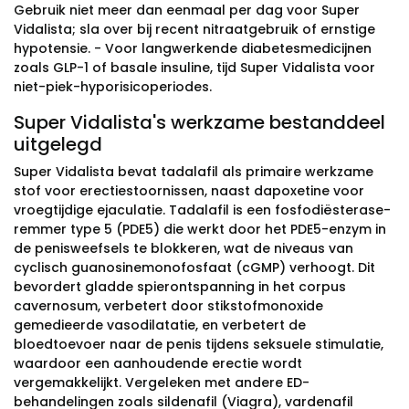
Gebruik niet meer dan eenmaal per dag voor Super
Vidalista; sla over bij recent nitraatgebruik of ernstige
hypotensie. - Voor langwerkende diabetesmedicijnen
zoals GLP-1 of basale insuline, tijd Super Vidalista voor
niet-piek-hyporisicoperiodes.
Super Vidalista's werkzame bestanddeel
uitgelegd
Super Vidalista bevat tadalafil als primaire werkzame
stof voor erectiestoornissen, naast dapoxetine voor
vroegtijdige ejaculatie. Tadalafil is een fosfodiësterase-
remmer type 5 (PDE5) die werkt door het PDE5-enzym in
de penisweefsels te blokkeren, wat de niveaus van
cyclisch guanosinemonofosfaat (cGMP) verhoogt. Dit
bevordert gladde spierontspanning in het corpus
cavernosum, verbetert door stikstofmonoxide
gemedieerde vasodilatatie, en verbetert de
bloedtoevoer naar de penis tijdens seksuele stimulatie,
waardoor een aanhoudende erectie wordt
vergemakkelijkt. Vergeleken met andere ED-
behandelingen zoals sildenafil (Viagra), vardenafil