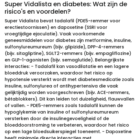
Super Vidalista en diabetes: Wat zijn de
risico's en voordelen?
Super Vidalista bevat tadalafil (PDE5-remmer voor
erectiestoornissen) en dapoxetine (SSRI voor
vroegtijdige ejaculatie). Vaak voorkomende
geneesmiddelen voor diabetes zijn metformine, insuline,
sulfonylureumureum (bijv. glipizide), DPP-4-remmers
(bijv. sitagliptine), SGLT2-remmers (bijv. empagliflozine)
en GLP-1-agonisten (bijv. semaglutide). Belangrijkste
interacties: - Tadalafil kan vasodilatatie en een lagere
bloeddruk veroorzaken, waardoor het risico op
hypotensie versterkt wordt met diabetesmedicatie zoals
insuline, sulfonylurea of antihypertensiva die vaak
gelijktijdig worden voorgeschreven (bijv. ACE-remmers,
bètablokkers). Dit kan leiden tot duizeligheid, flauwvallen
of vallen. - PDE5-remmers zoals tadalafil kunnen de
hypoglykemie van insuline of sulfonylureumureum
versterken door de insulinegevoeligheid of de
bloeddoorstroming te verbeteren, waardoor het risico
op een lage bloedsuikerspiegel toeneemt. - Dapoxetine
heeft minimale directe interacties met