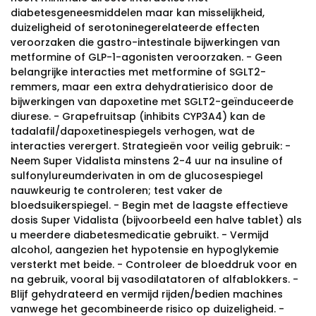
diabetesgeneesmiddelen maar kan misselijkheid,
duizeligheid of serotoninegerelateerde effecten
veroorzaken die gastro-intestinale bijwerkingen van
metformine of GLP-1-agonisten veroorzaken. - Geen
belangrijke interacties met metformine of SGLT2-
remmers, maar een extra dehydratierisico door de
bijwerkingen van dapoxetine met SGLT2-geïnduceerde
diurese. - Grapefruitsap (inhibits CYP3A4) kan de
tadalafil/dapoxetinespiegels verhogen, wat de
interacties verergert. Strategieën voor veilig gebruik: -
Neem Super Vidalista minstens 2-4 uur na insuline of
sulfonylureumderivaten in om de glucosespiegel
nauwkeurig te controleren; test vaker de
bloedsuikerspiegel. - Begin met de laagste effectieve
dosis Super Vidalista (bijvoorbeeld een halve tablet) als
u meerdere diabetesmedicatie gebruikt. - Vermijd
alcohol, aangezien het hypotensie en hypoglykemie
versterkt met beide. - Controleer de bloeddruk voor en
na gebruik, vooral bij vasodilatatoren of alfablokkers. -
Blijf gehydrateerd en vermijd rijden/bedien machines
vanwege het gecombineerde risico op duizeligheid. -