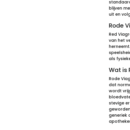
standaard
blijven me
uit en vol
Rode Vi
Red Viagra
van het v
herneemt.
speelshei
als fysiek
Wat is 
Rode Viag
dat norma
wordt vri
bloedvate
stevige er
geworden 
generiek 
apotheken