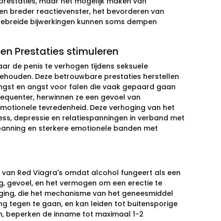
e prestaties, maar het mogelijk maken van
een breder reactievenster, het bevorderen van
gebreide bijwerkingen kunnen soms dempen
en Prestaties stimuleren
aar de penis te verhogen tijdens seksuele
behouden. Deze betrouwbare prestaties herstellen
ngst en angst voor falen die vaak gepaard gaan
sequenter, herwinnen ze een gevoel van
 emotionele tevredenheid. Deze verhoging van het
ress, depressie en relatiespanningen in verband met
spanning en sterkere emotionele banden met
t van Red Viagra's omdat alcohol fungeert als een
g, gevoel, en het vermogen om een erectie te
oging, die het mechanisme van het geneesmiddel
g tegen te gaan, en kan leiden tot buitensporige
en, beperken de inname tot maximaal 1-2