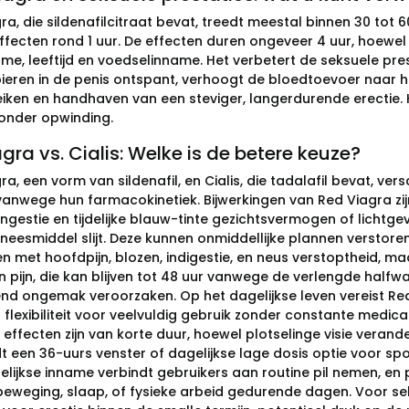
ra, die sildenafilcitraat bevat, treedt meestal binnen 30 tot
ffecten rond 1 uur. De effecten duren ongeveer 4 uur, hoewel 
me, leeftijd en voedselinname. Het verbetert de seksuele pr
ieren in de penis ontspant, verhoogt de bloedtoevoer naar het
eiken en handhaven van een steviger, langerdurende erectie. 
zonder opwinding.
gra vs. Cialis: Welke is de betere keuze?
a, een vorm van sildenafil, en Cialis, die tadalafil bevat, versc
vanwege hun farmacokinetiek. Bijwerkingen van Red Viagra zijn
ngestie en tijdelijke blauw-tinte gezichtsvermogen of lichtge
eneesmiddel slijt. Deze kunnen onmiddellijke plannen verstoren
n met hoofdpijn, blozen, indigestie, en neus verstoptheid, ma
 pijn, die kan blijven tot 48 uur vanwege de verlengde halfw
nd ongemak veroorzaken. Op het dagelijkse leven vereist Red
lexibiliteit voor veelvuldig gebruik zonder constante medicat
effecten zijn van korte duur, hoewel plotselinge visie verand
dt een 36-uurs venster of dagelijkse lage dosis optie voor sp
lijkse inname verbindt gebruikers aan routine pil nemen, en p
eweging, slaap, of fysieke arbeid gedurende dagen. Voor seks