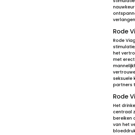
stimulati
nauwkeuri
ontspanne
verlangen 
Rode Vi
Rode Viag
stimulati
het vertr
met erect
mannelijk
vertrouwe
seksuele 
partners 
Rode Vi
Het drink
centraal 
bereiken 
van het v
bloeddruk