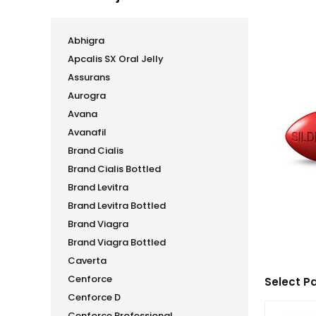
Abhigra
Apcalis SX Oral Jelly
Assurans
Aurogra
Avana
Avanafil
Brand Cialis
Brand Cialis Bottled
Brand Levitra
Brand Levitra Bottled
Brand Viagra
Brand Viagra Bottled
Caverta
Cenforce
Select P
Cenforce D
Cenforce Professional