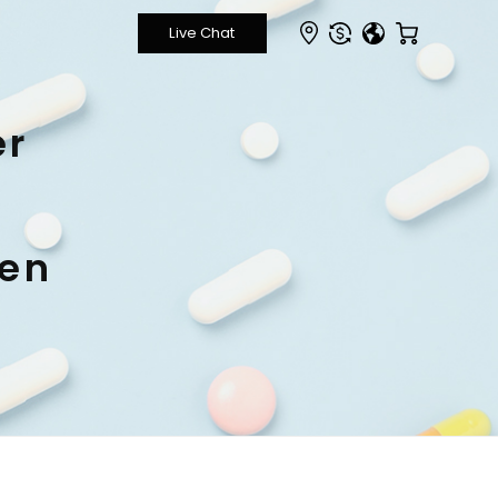
er
pen