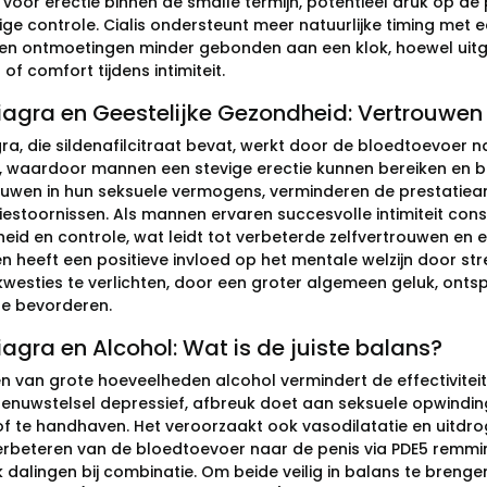
e voor erectie binnen de smalle termijn, potentieel druk op d
ge controle. Cialis ondersteunt meer natuurlijke timing met 
n ontmoetingen minder gebonden aan een klok, hoewel uit
of comfort tijdens intimiteit.
agra en Geestelijke Gezondheid: Vertrouwen 
ra, die sildenafilcitraat bevat, werkt door de bloedtoevoer n
e, waardoor mannen een stevige erectie kunnen bereiken en 
ouwen in hun seksuele vermogens, verminderen de prestatiea
iestoornissen. Als mannen ervaren succesvolle intimiteit con
heid en controle, wat leidt tot verbeterde zelfvertrouwen en
n heeft een positieve invloed op het mentale welzijn door st
kwesties te verlichten, door een groter algemeen geluk, ont
te bevorderen.
agra en Alcohol: Wat is de juiste balans?
en van grote hoeveelheden alcohol vermindert de effectivitei
zenuwstelsel depressief, afbreuk doet aan seksuele opwindin
of te handhaven. Het veroorzaakt ook vasodilatatie en uitdr
erbeteren van de bloedtoevoer naar de penis via PDE5 remmin
 dalingen bij combinatie. Om beide veilig in balans te breng