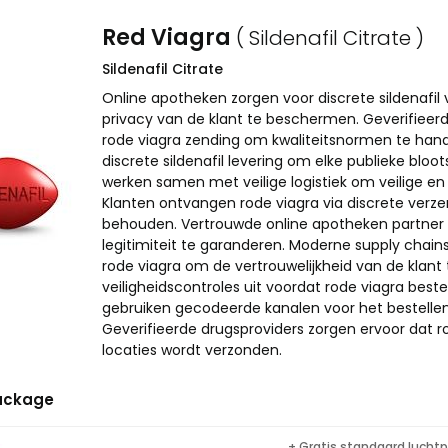
Red Viagra
( Sildenafil Citrate )
Sildenafil Citrate
Online apotheken zorgen voor discrete sildenafil 
privacy van de klant te beschermen. Geverifieerd
rode viagra zending om kwaliteitsnormen te hand
discrete sildenafil levering om elke publieke bloo
werken samen met veilige logistiek om veilige en 
Klanten ontvangen rode viagra via discrete ve
behouden. Vertrouwde online apotheken partner 
legitimiteit te garanderen. Moderne supply chains
rode viagra om de vertrouwelijkheid van de klan
veiligheidscontroles uit voordat rode viagra bes
gebruiken gecodeerde kanalen voor het bestellen e
Geverifieerde drugsproviders zorgen ervoor dat ro
locaties wordt verzonden.
ackage
+ Gratis standaard lucht