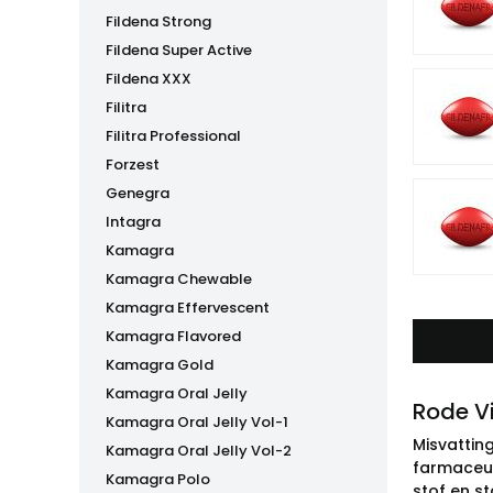
Fildena Strong
Fildena Super Active
Fildena XXX
Filitra
Filitra Professional
Forzest
Genegra
Intagra
Kamagra
Kamagra Chewable
Kamagra Effervescent
Kamagra Flavored
Kamagra Gold
Kamagra Oral Jelly
Rode V
Kamagra Oral Jelly Vol-1
Misvatting
Kamagra Oral Jelly Vol-2
farmaceut
Kamagra Polo
stof en s