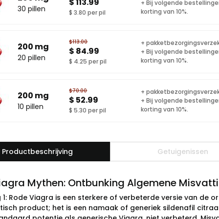
$ 113.99
+ Bij volgende bestelling
30 pillen
korting van 10%.
$ 3.80 per pil
$113.00
+ pakketbezorgingsverze
200 mg
$ 84.99
+ Bij volgende bestelling
20 pillen
korting van 10%.
$ 4.25 per pil
$70.00
+ pakketbezorgingsverze
200 mg
$ 52.99
+ Bij volgende bestelling
10 pillen
korting van 10%.
$ 5.30 per pil
Productbeschrijving
Getuigenissen
iagra Mythen: Ontbunking Algemene Misvatt
 1: Rode Viagra is een sterkere of verbeterde versie van de ori
isch product; het is een namaak of generiek sildenafil citra
tandaard potentie als generische Viagra, niet verbeterd. Misva