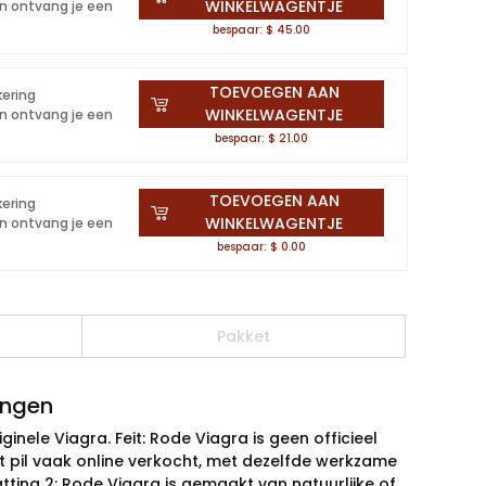
WINKELWAGENTJE
en ontvang je een
bespaar: $ 45.00
TOEVOEGEN AAN
kering
WINKELWAGENTJE
en ontvang je een
bespaar: $ 21.00
TOEVOEGEN AAN
kering
WINKELWAGENTJE
en ontvang je een
bespaar: $ 0.00
Pakket
ingen
ginele Viagra. Feit: Rode Viagra is geen officieel
at pil vaak online verkocht, met dezelfde werkzame
tting 2: Rode Viagra is gemaakt van natuurlijke of