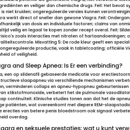
grediënten en veiliger dan chemische drugs. Feit: Het bevat sy
n is niet kruiden; ongereguleerde versies kunnen verontreinigi
a werkt direct of sneller dan gewone Viagra. Feit: Ondergangs
fhankelijk van dosis en individuele factoren; claims van onmid
altijd veilig en legaal te kopen zonder recept overal. Feit: Si
sico's zoals interacties met nitraten of hartaandoeningen; on
liteitscontrole. Misvatting 5: De rode kleur geeft een speciale
ongereguleerde productie, vaak in tabletcoating; officiële Vi
eid of veiligheid.
gra and Sleep Apnea: Is Er een verbinding?
a, een op sildenafil gebaseerde medicatie voor erectiestoorn
structieve slaapapneu via verschillende mechanismen verbet
n, verminderen collaps en apneu-hypopneu gebeurtenissen ti
van stikstofmonoxide, verbetert het de pulmonale vasodilatat
aap continuïteit. Klinische studies tonen aan dat het de a
ge patiënten, wat overeenkomt met diepere REM-slaapstadia 
ke erecties van betere penis bloedstroom ook signaal verbet
eid overdag.
agra en seksuele prestaties: wat u kunt ver