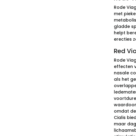
Rode Viag
met pieke
metabolis
gladde sp
helpt ber
erecties 
Red Via
Rode Viagr
effecten 
nasale co
als het g
overlappe
ledematen
voortdure
waardoor f
omdat de 
Cialis bie
maar dage
lichaamsb