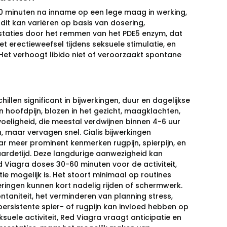
 60 minuten na inname op een lege maag in werking,
dit kan variëren op basis van dosering,
estaties door het remmen van het PDE5 enzym, dat
 erectieweefsel tijdens seksuele stimulatie, en
Het verhoogt libido niet of veroorzaakt spontane
hillen significant in bijwerkingen, duur en dagelijkse
 hoofdpijn, blozen in het gezicht, maagklachten,
voeligheid, die meestal verdwijnen binnen 4-6 uur
, maar vervagen snel. Cialis bijwerkingen
ar meer prominent kenmerken rugpijn, spierpijn, en
aardetijd. Deze langdurige aanwezigheid kan
 Viagra doses 30-60 minuten voor de activiteit,
ie mogelijk is. Het stoort minimaal op routines
eringen kunnen kort nadelig rijden of schermwerk.
ontaniteit, het verminderen van planning stress,
ersistente spier- of rugpijn kan invloed hebben op
uele activiteit, Red Viagra vraagt anticipatie en