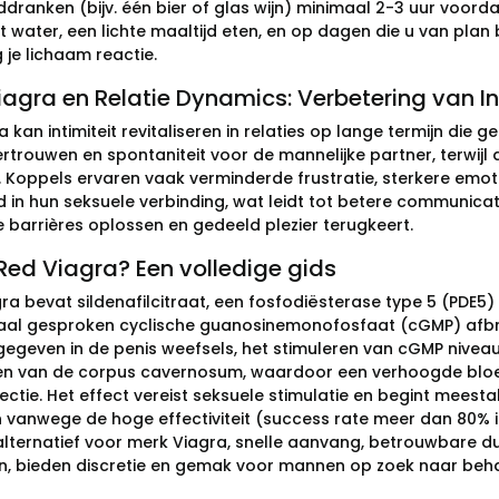
dranken (bijv. één bier of glas wijn) minimaal 2-3 uur voor
t water, een lichte maaltijd eten, en op dagen die u van plan
g je lichaam reactie.
agra en Relatie Dynamics: Verbetering van In
 kan intimiteit revitaliseren in relaties op lange termijn die
ertrouwen en spontaniteit voor de mannelijke partner, terwijl
 Koppels ervaren vaak verminderde frustratie, sterkere emot
d in hun seksuele verbinding, wat leidt tot betere communicat
e barrières oplossen en gedeeld plezier terugkeert.
Red Viagra? Een volledige gids
ra bevat sildenafilcitraat, een fosfodiësterase type 5 (PDE5)
al gesproken cyclische guanosinemonofosfaat (cGMP) afbree
jgegeven in de penis weefsels, het stimuleren van cGMP nivea
n van de corpus cavernosum, waardoor een verhoogde bloe
ectie. Het effect vereist seksuele stimulatie en begint meesta
vanwege de hoge effectiviteit (success rate meer dan 80% in
alternatief voor merk Viagra, snelle aanvang, betrouwbare du
, bieden discretie en gemak voor mannen op zoek naar behan