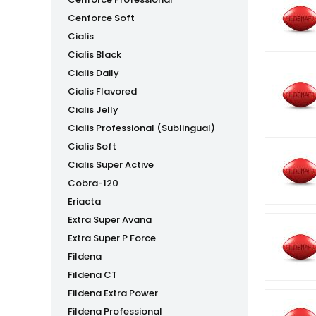
Cenforce Soft
Cialis
Cialis Black
Cialis Daily
Cialis Flavored
Cialis Jelly
Cialis Professional (Sublingual)
Cialis Soft
Cialis Super Active
Cobra-120
Eriacta
Extra Super Avana
Extra Super P Force
Fildena
Fildena CT
Fildena Extra Power
Fildena Professional