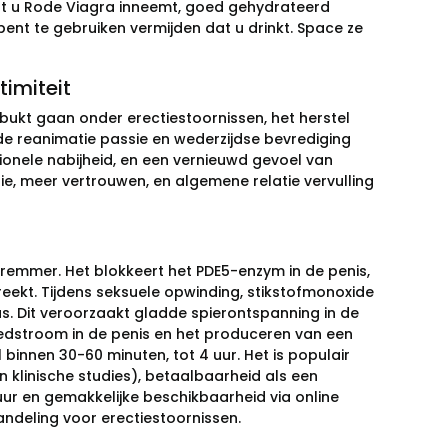
dat u Rode Viagra inneemt, goed gehydrateerd
 bent te gebruiken vermijden dat u drinkt. Space ze
timiteit
 gebukt gaan onder erectiestoornissen, het herstel
 de reanimatie passie en wederzijdse bevrediging
ionele nabijheid, en een vernieuwd gevoel van
ie, meer vertrouwen, en algemene relatie vervulling
 remmer. Het blokkeert het PDE5-enzym in de penis,
kt. Tijdens seksuele opwinding, stikstofmonoxide
us. Dit veroorzaakt gladde spierontspanning in de
dstroom in de penis en het produceren van een
l binnen 30-60 minuten, tot 4 uur. Het is populair
 klinische studies), betaalbaarheid als een
ur en gemakkelijke beschikbaarheid via online
deling voor erectiestoornissen.