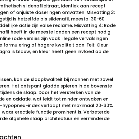
nthetisch sildenafilcitraat, identiek aan recept
ngen of onjuiste doseringen omvatten. Misvatting 3:
tijd is hetzelfde als sildenafil, meestal 30-60
dellijke actie zijn valse reclame. Misvatting 4: Rode
ldenafil heeft in de meeste landen een recept nodig
line rode versies zijn vaak illegale vervalsingen
 formulering of hogere kwaliteit aan. Feit: Kleur
agra is blauw, en kleur heeft geen invloed op de
issen, kan de slaapkwaliteit bij mannen met zowel
eren. Het ontspant gladde spieren in de bovenste
jdens de slaap. Door het versterken van de
ie en oxidatie, wat leidt tot minder ontwaken en
pneu-hypopneu-index verlaagt met maximaal 20-30%
waar erectiele functie prominent is. Verbeterde
erde algehele slaap architectuur en verminderde
wachten