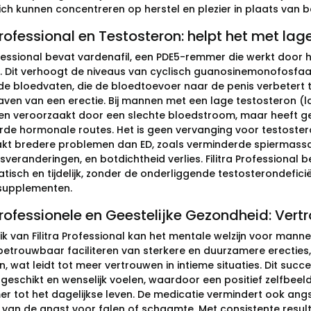
ch kunnen concentreren op herstel en plezier in plaats van b
 Professional en Testosteron: helpt het met lag
rofessional bevat vardenafil, een PDE5-remmer die werkt door 
. Dit verhoogt de niveaus van cyclisch guanosinemonofosfa
de bloedvaten, die de bloedtoevoer naar de penis verbetert tij
ven van een erectie. Bij mannen met een lage testosteron (la
 veroorzaakt door een slechte bloedstroom, maar heeft geen
rde hormonale routes. Het is geen vervanging voor testoste
kt bredere problemen dan ED, zoals verminderde spiermassa, 
veranderingen, en botdichtheid verlies. Filitra Professional 
isch en tijdelijk, zonder de onderliggende testosterondeficië
upplementen.
 Professionele en Geestelijke Gezondheid: Ver
ik van Filitra Professional kan het mentale welzijn voor manne
betrouwbaar faciliteren van sterkere en duurzamere erecties,
, wat leidt tot meer vertrouwen in intieme situaties. Dit succ
 geschikt en wenselijk voelen, waardoor een positief zelfbeeld
r tot het dagelijkse leven. De medicatie vermindert ook angs
n van de angst voor falen of schaamte. Met consistente resul