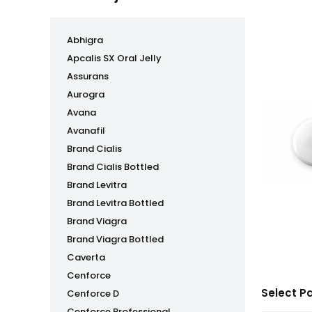
Abhigra
Apcalis SX Oral Jelly
Assurans
Aurogra
Avana
Avanafil
Brand Cialis
Brand Cialis Bottled
Brand Levitra
Brand Levitra Bottled
Brand Viagra
Brand Viagra Bottled
Caverta
Cenforce
Select P
Cenforce D
Cenforce Professional