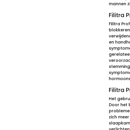
mannen zi
Filitra
Filitra P
blokkeren
verwijden
en handha
symptomen
gerelatee
veroorzaa
stemmings
symptomat
hormoons
Filitra
Het gebru
Door het 
problemen
zich meer
slaapkame
verlichte