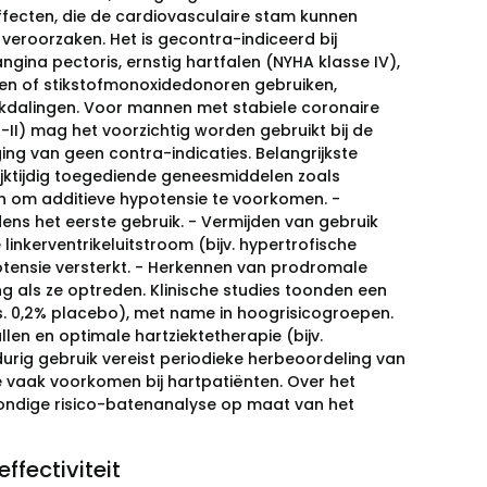
fecten, die de cardiovasculaire stam kunnen
veroorzaken. Het is gecontra-indiceerd bij
gina pectoris, ernstig hartfalen (NYHA klasse IV),
aten of stikstofmonoxidedonoren gebruiken,
kdalingen. Voor mannen met stabiele coronaire
I-II) mag het voorzichtig worden gebruikt bij de
ing van geen contra-indicaties. Belangrijkste
jktijdig toegediende geneesmiddelen zoals
sen om additieve hypotensie te voorkomen. -
ens het eerste gebruik. - Vermijden van gebruik
linkerventrikeluitstroom (bijv. hypertrofische
tensie versterkt. - Herkennen van prodromale
ng als ze optreden. Klinische studies toonden een
s. 0,2% placebo), met name in hoogrisicogroepen.
en en optimale hartziektetherapie (bijv.
ig gebruik vereist periodieke herbeoordeling van
e vaak voorkomen bij hartpatiënten. Over het
ondige risico-batenanalyse op maat van het
ffectiviteit