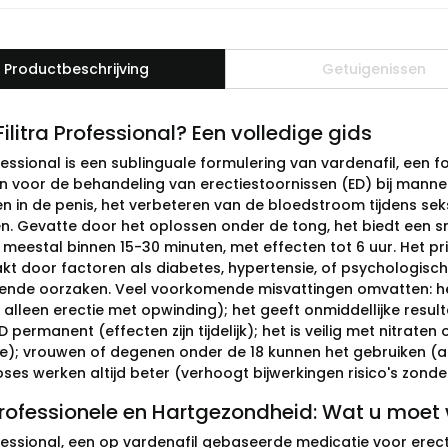
Productbeschrijving
Getuigenissen
Filitra Professional? Een volledige gids
ofessional is een sublinguale formulering van vardenafil, een 
 voor de behandeling van erectiestoornissen (ED) bij manne
n in de penis, het verbeteren van de bloedstroom tijdens seks
. Gevatte door het oplossen onder de tong, het biedt een sn
, meestal binnen 15-30 minuten, met effecten tot 6 uur. Het p
kt door factoren als diabetes, hypertensie, of psychologisc
ende oorzaken. Veel voorkomende misvattingen omvatten: het
 alleen erectie met opwinding); het geeft onmiddellijke result
 permanent (effecten zijn tijdelijk); het is veilig met nitraten
e); vrouwen of degenen onder de 18 kunnen het gebruiken (
ses werken altijd beter (verhoogt bijwerkingen risico's zonde
 Professionele en Hartgezondheid: Wat u moet
ofessional, een op vardenafil gebaseerde medicatie voor erecti