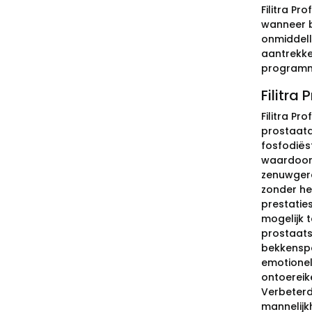
Filitra P
wanneer b
onmiddell
aantrekkel
programm
Filitra
Filitra Pr
prostaata
fosfodiës
waardoor 
zenuwgere
zonder he
prestaties
mogelijk 
prostaats
bekkenspan
emotionel
ontoereik
Verbeterde
mannelijkh