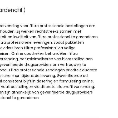
ardenafil )
verzending voor filitra professionele bestellingen om
behouden. Zij werken rechtstreeks samen met
it en kwaliteit van filitra professional te garanderen.
ilitra professionele leveringen, zodat pakketten
ders bron filitra professional via veilige
eisen. Online apotheken behandelen filitra
 verzending, het minimaliseren van blootstelling aan
verifieerde drugsproviders om vertrouwen te
al. Filitra professionele zendingen prioriteit discrete
beschermen tijdens de levering. Geverifieerde ed
l consistent blijft in dosering en formulering online.
vaak bestellingen via discrete sildenafil verzending,
n zijn afhankelijk van geverifieerde drugsproviders
essional te garanderen.