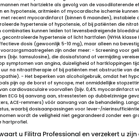
mannen met hartziekte als gevolg van de vasodilaterende ef
n en hypotensie, aritmieën of myocardische ischemie kunnen 
 met recent myocardinfarct (binnen 6 maanden), instabiele an
oleerde hypertensie of hypotensie, of bij patiënten die nitr
 combinaties kunnen leiden tot levensbedreigende bloeddru
, gecontroleerde hypertensie of licht hartfalen (NYHA klasse 
ffectieve dosis (gewoonlijk 5-10 mg), maar alleen na bevestig
voorzorgsmaatregelen zijn onder meer: - Screening voor geli
ers (bijv. tamsulosine), die dosisafstand of vermijding verei
op symptomen van angina, duizeligheid of hartkloppingen tijd
uur na nitraattherapie of bij patiënten met obstructie van de 
pathie). - Het beperken van alcoholgebruik, omdat het hypo
oals pijn op de borst of syncope, met onmiddellijke stopzetti
an cardiovasculaire voorvallen (bijv. 0,4% myocardinfarct v
den ECG bij aanvang aan, stresstesten op dubbelzinnige gevall
ers, ACE-remmers) vóór aanvang van de behandeling. Langdur
atus, waarbij dosisaanpassingen voor lever-/nierinsufficiënti
nomen wordt de veiligheid niet gegarandeerd zonder een gr
e hartprofiel.
aart u Filitra Professional en verzekert u zijn e