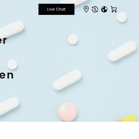
er
pen