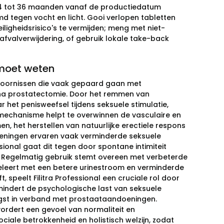
 24 tot 36 maanden vanaf de productiedatum
 tegen vocht en licht. Gooi verlopen tabletten
ligheidsrisico's te vermijden; meng met niet-
 afvalverwijdering, of gebruik lokale take-back
 moet weten
tiestoornissen die vaak gepaard gaan met
na prostatectomie. Door het remmen van
het penisweefsel tijdens seksuele stimulatie,
mechanisme helpt te overwinnen de vasculaire en
 het herstellen van natuurlijke erectiele respons
eningen ervaren vaak verminderde seksuele
essional gaat dit tegen door spontane intimiteit
. Regelmatig gebruik stemt overeen met verbeterde
leert met een betere urinestroom en verminderde
 speelt Filitra Professional een cruciale rol door
mindert de psychologische last van seksuele
ngst in verband met prostaataandoeningen.
evordert een gevoel van normaliteit en
ociale betrokkenheid en holistisch welzijn, zodat