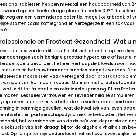
rofessional tabletten hebben meestal een houdbaarheid van
ewaard op een koele, droge plaats beneden 30°C, beschermd
ijk weg om een verminderde potentie, mogelijke afbraak of vei
ijke stoffen zoals koffiegrond en verzegel ze in een zak voor
a's.
 Professionele en Prostaat Gezondheid: Wat u
ofessional, die vardenafil bevat, richt zich effectief op erec
andoeningen zoals benigne prostaathyperplasie of herstel 
terase type 5 bevordert het een verhoogde bloedstroom naar 
sterkere en betrouwbaardere erecties mogelijk worden. Dit 
lateerde stoornissen vaak verergerd door prostaatproblemen,
t wijzigen van hormoon niveaus. Mannen met prostaataando
, wat leidt tot frustratie en relationele spanning. Filitra Prof
te maken, seksueel vertrouwen en tevredenheid te stimuleren
ymptomen, aangezien verbeterde seksuele gezondheid corre
ning in sommige gevallen. Wat de kwaliteit van leven betreft,
e intimiteit en partnerschapsdynamiek te behouden. Het ver
endheid, het verminderen van de risico's van depressie en a
 seksuele vitaliteit draagt bij tot de algehele vitaliteit en b
eid. Op lange termijn ondersteunt het actieve levensstijlen, s