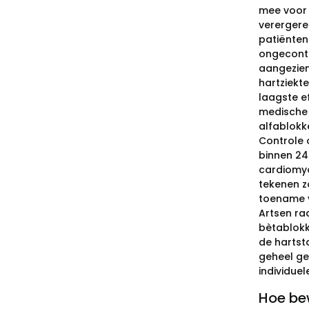
mee voor 
verergere
patiënten
ongecontr
aangezien
hartziekte
laagste e
medische 
alfablokk
Controle 
binnen 24 
cardiomyo
tekenen z
toename v
Artsen ra
bètablokk
de hartst
geheel ge
individuel
Hoe bew