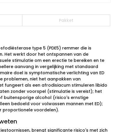
Pakket
fosfodiësterase type 5 (PDE5) remmer die is
n. Het werkt door het ontspannen van de
uele stimulatie om een erectie te bereiken en te
ellere aanvang in vergelijking met standaard
rimaire doel is symptomatische verlichting van ED
he problemen, niet het aanpakken van
 fungeert als een afrodisiacum stimuleren libido
aten zonder voorspel (stimulatie is vereist); het
 of buitensporige alcohol (risico's ernstige
alleen bedoeld voor volwassen mannen met ED);
r proportionele voordelen).
 weten
estoornissen, brengt significante risico's met zich