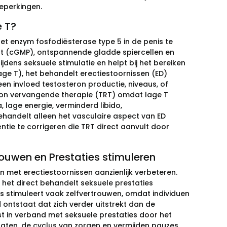
eperkingen.
e T?
het enzym fosfodiësterase type 5 in de penis te
at (cGMP), ontspannende gladde spiercellen en
dens seksuele stimulatie en helpt bij het bereiken
ge T), het behandelt erectiestoornissen (ED)
 invloed testosteron productie, niveaus, of
ron vervangende therapie (TRT) omdat lage T
lage energie, verminderd libido,
behandelt alleen het vasculaire aspect van ED
ntie te corrigeren die TRT direct aanvult door
trouwen en Prestaties stimuleren
n met erectiestoornissen aanzienlijk verbeteren.
 het direct behandelt seksuele prestaties
es stimuleert vaak zelfvertrouwen, omdat individuen
 ontstaat dat zich verder uitstrekt dan de
t in verband met seksuele prestaties door het
taten, de cyclus van zorgen en vermijden pauzes,