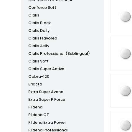
Cenforce Soft
Cialis
Cialis Black
Cialis Daily
Cialis Flavored
Cialis Jelly
Cialis Professional (Sublingual)
Cialis Soft
Cialis Super Active
Cobra-120
Eriacta
Extra Super Avana
Extra Super P Force
Fildena
Fildena CT
Fildena Extra Power
Fildena Professional