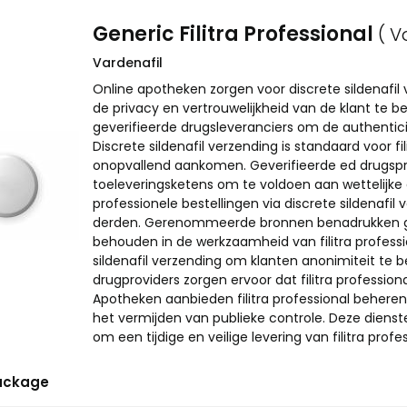
Generic Filitra Professional
( V
Vardenafil
Online apotheken zorgen voor discrete sildenafil 
de privacy en vertrouwelijkheid van de klant te 
geverifieerde drugsleveranciers om de authenticite
Discrete sildenafil verzending is standaard voor f
onopvallend aankomen. Geverifieerde ed drugsprovi
toeleveringsketens om te voldoen aan wettelijke 
professionele bestellingen via discrete sildenafil
derden. Gerenommeerde bronnen benadrukken ge
behouden in de werkzaamheid van filitra profession
sildenafil verzending om klanten anonimiteit te 
drugproviders zorgen ervoor dat filitra professiona
Apotheken aanbieden filitra professional beheren 
het vermijden van publieke controle. Deze dienste
om een tijdige en veilige levering van filitra prof
ackage