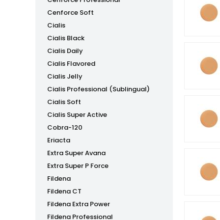
Cenforce Soft
Cialis
Cialis Black
Cialis Daily
Cialis Flavored
Cialis Jelly
Cialis Professional (Sublingual)
Cialis Soft
Cialis Super Active
Cobra-120
Eriacta
Extra Super Avana
Extra Super P Force
Fildena
Fildena CT
Fildena Extra Power
Fildena Professional