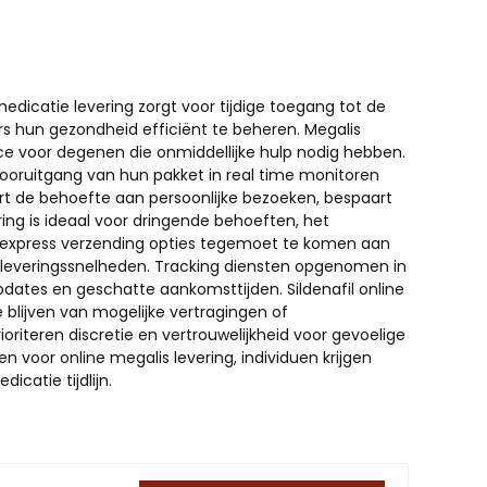
medicatie levering zorgt voor tijdige toegang tot de
rs hun gezondheid efficiënt te beheren. Megalis
ce voor degenen die onmiddellijke hulp nodig hebben.
 vooruitgang van hun pakket in real time monitoren
eert de behoefte aan persoonlijke bezoeken, bespaart
ring is ideaal voor dringende behoeften, het
s express verzending opties tegemoet te komen aan
t in leveringssnelheden. Tracking diensten opgenomen in
pdates en geschatte aankomsttijden. Sildenafil online
 blijven van mogelijke vertragingen of
riteren discretie en vertrouwelijkheid voor gevoelige
 voor online megalis levering, individuen krijgen
catie tijdlijn.