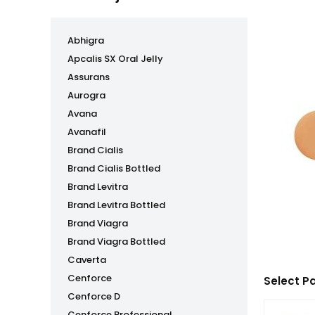
Abhigra
Apcalis SX Oral Jelly
Assurans
Aurogra
Avana
Avanafil
Brand Cialis
Brand Cialis Bottled
Brand Levitra
Brand Levitra Bottled
Brand Viagra
Brand Viagra Bottled
Caverta
Cenforce
Select P
Cenforce D
Cenforce Professional