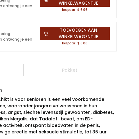
kering
WINKELWAGENTJE
en ontvang je een
bespaar: $ 6.96
TOEVOEGEN AAN
kering
WINKELWAGENTJE
en ontvang je een
bespaar: $ 0.00
Pakket
n
chikt is voor senioren is een veel voorkomende
den, waaronder jongere volwassenen in hun
ess, angst, slechte levensstijl gewoonten, diabetes,
iken Megalis, dat Tadalafil bevat, om ED-
ctiviteit, ontspant bloedvaten in de penis,
ge erectie met seksuele stimulatie, tot 36 uur