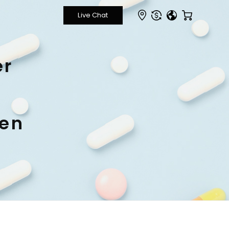
er
pen