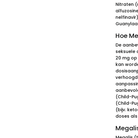
Nitraten 
alfuzosin
nelfinavi
Guanylaa
Hoe Meg
De aanbev
seksuele 
20 mg op 
kan worde
dosisaanp
verhoogde
aanpassin
aanbevolen
(Child-Pug
(Child-Pu
(bijv. ket
doses als
Megalis
Megalis (