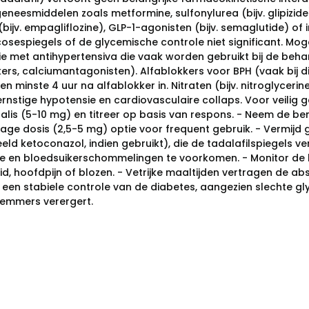
eneesmiddelen zoals metformine, sulfonylurea (bijv. glipizide)
ijv. empagliflozine), GLP-1-agonisten (bijv. semaglutide) of i
sespiegels of de glycemische controle niet significant. Mogelij
e met antihypertensiva die vaak worden gebruikt bij de behan
ers, calciumantagonisten). Alfablokkers voor BPH (vaak bij 
ten minste 4 uur na alfablokker in. Nitraten (bijv. nitroglyce
ernstige hypotensie en cardiovasculaire collaps. Voor veilig ge
alis (5-10 mg) en titreer op basis van respons. - Neem de ben
 lage dosis (2,5-5 mg) optie voor frequent gebruik. - Vermij
eeld ketoconazol, indien gebruikt), die de tadalafilspiegels
e en bloedsuikerschommelingen te voorkomen. - Monitor de b
eid, hoofdpijn of blozen. - Vetrijke maaltijden vertragen de 
 een stabiele controle van de diabetes, aangezien slechte g
emmers verergert.