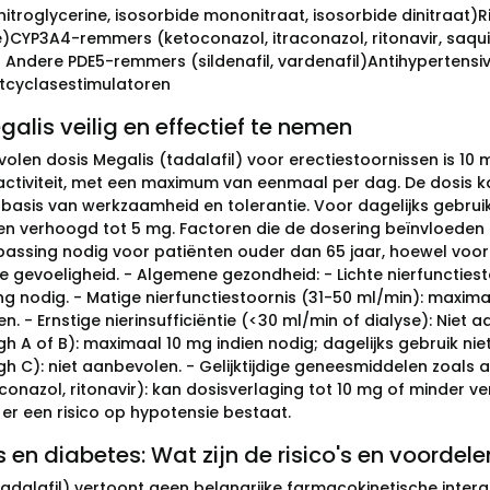
(nitroglycerine, isosorbide mononitraat, isosorbide dinitraat
e)CYP3A4-remmers (ketoconazol, itraconazol, ritonavir, saqui
r) Andere PDE5-remmers (sildenafil, vardenafil)Antihypertensiv
tcyclasestimulatoren
alis veilig en effectief te nemen
olen dosis Megalis (tadalafil) voor erectiestoornissen is 10 
activiteit, met een maximum van eenmaal per dag. De dosis
basis van werkzaamheid en tolerantie. Voor dagelijks gebru
n verhoogd tot 5 mg. Factoren die de dosering beïnvloeden zij
assing nodig voor patiënten ouder dan 65 jaar, hoewel voo
 gevoeligheid. - Algemene gezondheid: - Lichte nierfunctiest
g nodig. - Matige nierfunctiestoornis (31-50 ml/min): maximaa
. - Ernstige nierinsufficiëntie (<30 ml/min of dialyse): Niet 
h A of B): maximaal 10 mg indien nodig; dagelijks gebruik nie
gh C): niet aanbevolen. - Gelijktijdige geneesmiddelen zoals
oconazol, ritonavir): kan dosisverlaging tot 10 mg of minder 
 er een risico op hypotensie bestaat.
 en diabetes: Wat zijn de risico's en voordele
tadalafil) vertoont geen belangrijke farmacokinetische inte