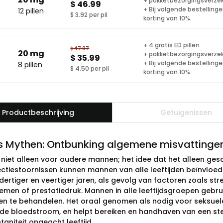
+ pakketbezorgingsverze
$ 46.99
+ Bij volgende bestelling
12 pillen
$ 3.92 per pil
korting van 10%.
+ 4 gratis ED pillen
$47.87
20 mg
+ pakketbezorgingsverze
$ 35.99
+ Bij volgende bestelling
8 pillen
$ 4.50 per pil
korting van 10%.
Productbeschrijving
Getuigenissen
s Mythen: Ontbunking algemene misvattinge
s niet alleen voor oudere mannen; het idee dat het alleen ges
ectiestoornissen kunnen mannen van alle leeftijden beïnvloe
 dertiger en veertiger jaren, als gevolg van factoren zoals str
emen of prestatiedruk. Mannen in alle leeftijdsgroepen gebru
 te behandelen. Het oraal genomen als nodig voor seksuele a
de bloedstroom, en helpt bereiken en handhaven van een stevi
aniteit ongeacht leeftijd.