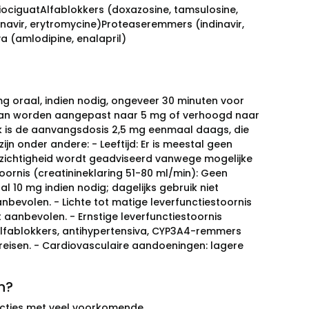
)RiociguatAlfablokkers (doxazosine, tamsulosine,
navir, erytromycine)Proteaseremmers (indinavir,
a (amlodipine, enalapril)
mg oraal, indien nodig, ongeveer 30 minuten voor
 kan worden aangepast naar 5 mg of verhoogd naar
ik is de aanvangsdosis 2,5 mg eenmaal daags, die
n onder andere: - Leeftijd: Er is meestal geen
rzichtigheid wordt geadviseerd vanwege mogelijke
oornis (creatinineklaring 51-80 ml/min): Geen
l 10 mg indien nodig; dagelijks gebruik niet
aanbevolen. - Lichte tot matige leverfunctiestoornis
t aanbevolen. - Ernstige leverfunctiestoornis
 alfablokkers, antihypertensiva, CYP3A4-remmers
vereisen. - Cardiovasculaire aandoeningen: lagere
n?
racties met veel voorkomende