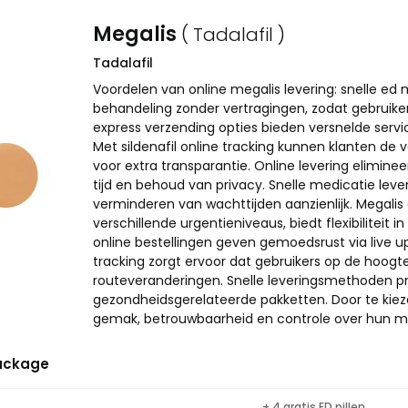
Megalis
( Tadalafil )
Tadalafil
Voordelen van online megalis levering: snelle ed 
behandeling zonder vertragingen, zodat gebruike
express verzending opties bieden versnelde servi
Met sildenafil online tracking kunnen klanten de
voor extra transparantie. Online levering elimin
tijd en behoud van privacy. Snelle medicatie leve
verminderen van wachttijden aanzienlijk. Megali
verschillende urgentieniveaus, biedt flexibilitei
online bestellingen geven gemoedsrust via live u
tracking zorgt ervoor dat gebruikers op de hoogte
routeveranderingen. Snelle leveringsmethoden prio
gezondheidsgerelateerde pakketten. Door te kiezen
gemak, betrouwbaarheid en controle over hun medi
ackage
+ 4 gratis ED pillen