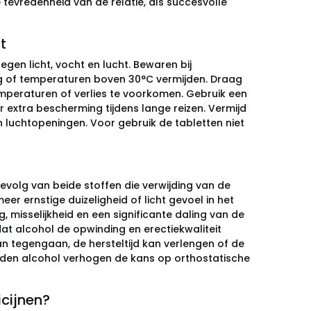
tevredenheid van de relatie, als succesvolle
t
egen licht, vocht en lucht. Bewaren bij
ng of temperaturen boven 30°C vermijden. Draag
peraturen of verlies te voorkomen. Gebruik een
or extra bescherming tijdens lange reizen. Vermijd
luchtopeningen. Voor gebruik de tabletten niet
volg van beide stoffen die verwijding van de
er ernstige duizeligheid of licht gevoel in het
g, misselijkheid en een significante daling van de
at alcohol de opwinding en erectiekwaliteit
n tegengaan, de hersteltijd kan verlengen of de
den alcohol verhogen de kans op orthostatische
cijnen?