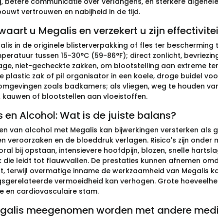
, betere communicatie over verlangens, en sterkere algehele 
 bouwt vertrouwen en nabijheid in de tijd.
aart u Megalis en verzekert u zijn effectivitei
is in de originele blisterverpakking of fles ter bescherming t
eratuur tussen 15-30°C (59-86°F); direct zonlicht, bevriezi
e, niet-gecheckte zakken, om blootstelling aan extreme tem
e plastic zak of pil organisator in een koele, droge buidel vo
omgevingen zoals badkamers; als vliegen, weg te houden van 
, kauwen of blootstellen aan vloeistoffen.
 en Alcohol: Wat is de juiste balans?
n van alcohol met Megalis kan bijwerkingen versterken als ge
 veroorzaken en de bloeddruk verlagen. Risico's zijn onder me
ral bij opstaan, intensievere hoofdpijn, blozen, snelle hartsla
 die leidt tot flauwvallen. De prestaties kunnen afnemen omd
t, terwijl overmatige inname de werkzaamheid van Megalis ka
gsgerelateerde vermoeidheid kan verhogen. Grote hoeveelhe
e en cardiovasculaire stam.
galis meegenomen worden met andere medi