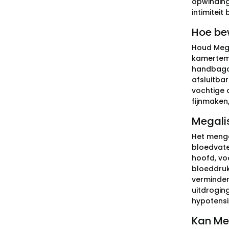
opwinding
intimiteit
Hoe bew
Houd Megal
kamertemp
handbagag
afsluitbar
vochtige 
fijnmaken
Megalis
Het menge
bloedvaten
hoofd, voo
bloeddruk
verminder
uitdrogin
hypotensi
Kan Me