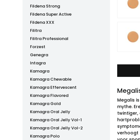
Fildena Strong
Fildena Super Active
Fildena XXX
Filitra
Filitra Professional
Forzest
Genegra
Intagra
Kamagra
Kamagra Chewable
Kamagra Effervescent
Megali
Kamagra Flavored
Megalis i
Kamagra Gold
mythe. Er
Kamagra Oral Jelly
twintiger,
hartprobl
Kamagra Oral Jelly Vol-1
symptomen
Kamagra Oral Jelly Vol-2
verhoogt 
Kamagra Polo
voor spont