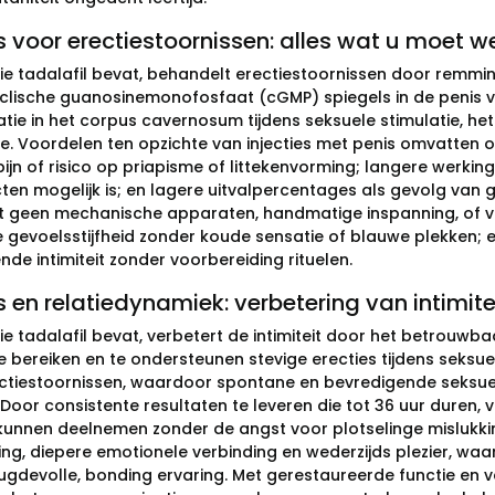
 voor erectiestoornissen: alles wat u moet w
die tadalafil bevat, behandelt erectiestoornissen door remmi
clische guanosinemonofosfaat (cGMP) spiegels in de penis v
atie in het corpus cavernosum tijdens seksuele stimulatie, he
ie. Voordelen ten opzichte van injecties met penis omvatten 
pijn of risico op priapisme of littekenvorming; langere werkin
cten mogelijk is; en lagere uitvalpercentages als gevolg v
et geen mechanische apparaten, handmatige inspanning, of v
ke gevoelsstijfheid zonder koude sensatie of blauwe plekken
de intimiteit zonder voorbereiding rituelen.
 en relatiedynamiek: verbetering van intimite
ie tadalafil bevat, verbetert de intimiteit door het betrouwba
 bereiken en te ondersteunen stevige erecties tijdens seksue
ctiestoornissen, waardoor spontane en bevredigende seksuel
 Door consistente resultaten te leveren die tot 36 uur duren,
kunnen deelnemen zonder de angst voor plotselinge mislukki
ng, diepere emotionele verbinding en wederzijds plezier, waar
eugdevolle, bonding ervaring. Met gerestaureerde functie en