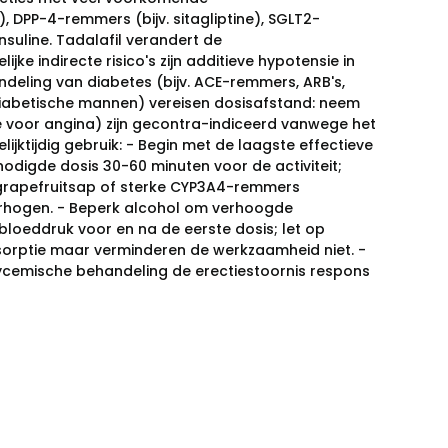
, DPP-4-remmers (bijv. sitagliptine), SGLT2-
nsuline. Tadalafil verandert de
ke indirecte risico's zijn additieve hypotensie in
deling van diabetes (bijv. ACE-remmers, ARB's,
diabetische mannen) vereisen dosisafstand: neem
rine voor angina) zijn gecontra-indiceerd vanwege het
lijktijdig gebruik: - Begin met de laagste effectieve
odigde dosis 30-60 minuten voor de activiteit;
d grapefruitsap of sterke CYP3A4-remmers
 verhogen. - Beperk alcohol om verhoogde
loeddruk voor en na de eerste dosis; let op
absorptie maar verminderen de werkzaamheid niet. -
lycemische behandeling de erectiestoornis respons