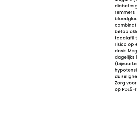
diabetesg
remmers (b
bloedgluco
combinati
bètablokk
tadalafil 
risico op 
dosis Meg
dagelijks
(bijvoorb
hypotensi
duizeligh
Zorg voor
op PDE5-r