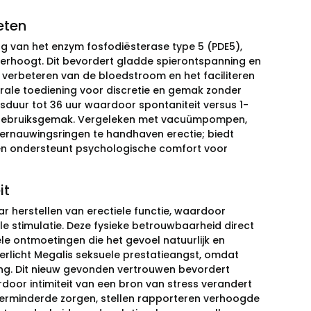
eten
ng van het enzym fosfodiësterase type 5 (PDE5),
erhoogt. Dit bevordert gladde spierontspanning en
t verbeteren van de bloedstroom en het faciliteren
orale toediening voor discretie en gemak zonder
gsduur tot 36 uur waardoor spontaniteit versus 1-
an gebruiksgemak. Vergeleken met vacuümpompen,
ernauwingsringen te handhaven erectie; biedt
; en ondersteunt psychologische comfort voor
it
ar herstellen van erectiele functie, waardoor
le stimulatie. Deze fysieke betrouwbaarheid direct
e ontmoetingen die het gevoel natuurlijk en
 verlicht Megalis seksuele prestatieangst, omdat
ng. Dit nieuw gevonden vertrouwen bevordert
door intimiteit van een bron van stress verandert
 verminderde zorgen, stellen rapporteren verhoogde