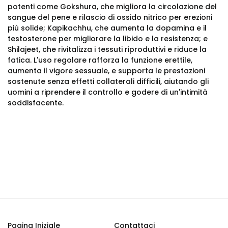
potenti come Gokshura, che migliora la circolazione del
sangue del pene e rilascio di ossido nitrico per erezioni
più solide; Kapikachhu, che aumenta la dopamina e il
testosterone per migliorare la libido e la resistenza; e
Shilajeet, che rivitalizza i tessuti riproduttivi e riduce la
fatica. L'uso regolare rafforza la funzione erettile,
aumenta il vigore sessuale, e supporta le prestazioni
sostenute senza effetti collaterali difficili, aiutando gli
uomini a riprendere il controllo e godere di un'intimità
soddisfacente.
Pagina Iniziale
Contattaci