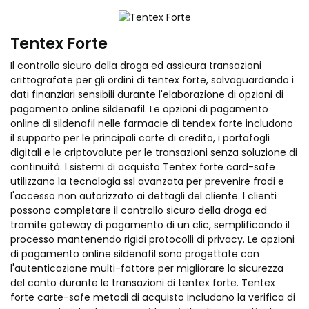
Tentex Forte
Il controllo sicuro della droga ed assicura transazioni
crittografate per gli ordini di tentex forte, salvaguardando i
dati finanziari sensibili durante l'elaborazione di opzioni di
pagamento online sildenafil. Le opzioni di pagamento
online di sildenafil nelle farmacie di tendex forte includono
il supporto per le principali carte di credito, i portafogli
digitali e le criptovalute per le transazioni senza soluzione di
continuità. I sistemi di acquisto Tentex forte card-safe
utilizzano la tecnologia ssl avanzata per prevenire frodi e
l'accesso non autorizzato ai dettagli del cliente. I clienti
possono completare il controllo sicuro della droga ed
tramite gateway di pagamento di un clic, semplificando il
processo mantenendo rigidi protocolli di privacy. Le opzioni
di pagamento online sildenafil sono progettate con
l'autenticazione multi-fattore per migliorare la sicurezza
del conto durante le transazioni di tentex forte. Tentex
forte carte-safe metodi di acquisto includono la verifica di