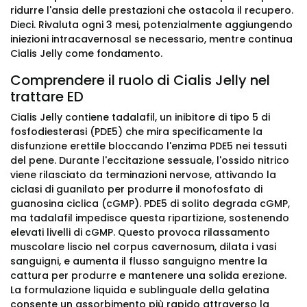
ridurre l'ansia delle prestazioni che ostacola il recupero.
Dieci. Rivaluta ogni 3 mesi, potenzialmente aggiungendo
iniezioni intracavernosal se necessario, mentre continua
Cialis Jelly come fondamento.
Comprendere il ruolo di Cialis Jelly nel
trattare ED
Cialis Jelly contiene tadalafil, un inibitore di tipo 5 di
fosfodiesterasi (PDE5) che mira specificamente la
disfunzione erettile bloccando l'enzima PDE5 nei tessuti
del pene. Durante l'eccitazione sessuale, l'ossido nitrico
viene rilasciato da terminazioni nervose, attivando la
ciclasi di guanilato per produrre il monofosfato di
guanosina ciclica (cGMP). PDE5 di solito degrada cGMP,
ma tadalafil impedisce questa ripartizione, sostenendo
elevati livelli di cGMP. Questo provoca rilassamento
muscolare liscio nel corpus cavernosum, dilata i vasi
sanguigni, e aumenta il flusso sanguigno mentre la
cattura per produrre e mantenere una solida erezione.
La formulazione liquida e sublinguale della gelatina
consente un assorbimento più rapido attraverso la