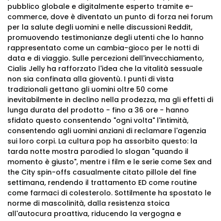
pubblico globale e digitalmente esperto tramite e-
commerce, dove è diventato un punto di forza nei forum
per la salute degli uomini e nelle discussioni Reddit,
promuovendo testimonianze degli utenti che lo hanno
rappresentato come un cambia-gioco per le notti di
data e di viaggio. Sulle percezioni dell'invecchiamento,
Cialis Jelly ha rafforzato l'idea che la vitalità sessuale
non sia confinata alla gioventù. I punti di vista
tradizionali gettano gli uomini oltre 50 come
inevitabilmente in declino nella prodezza, ma gli effetti di
lunga durata del prodotto - fino a 36 ore - hanno
sfidato questo consentendo "ogni volta" l'intimità,
consentendo agli uomini anziani di reclamare l'agenzia
sui loro corpi. La cultura pop ha assorbito questo: la
tarda notte mostra parodied lo slogan "quando il
momento è giusto", mentre i film e le serie come Sex and
the City spin-offs casualmente citato pillole del fine
settimana, rendendo il trattamento ED come routine
come farmaci di colesterolo. Sottilmente ha spostato le
norme di mascolinità, dalla resistenza stoica
all'autocura proattiva, riducendo la vergogna e