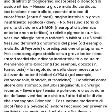
uso di nitrati (nitroglicerina, isosorbide) o donatori di
ossido nitrico. - Nessuna grave malattia cardiaca,
ipertensione incontrollata, recente attacco di
cuore/forte (entro 6 mesi), angina instabile, o grave
insufficienza epatica/kidney. - No. Nessuna storia di
perdita di visione da NAION (neuropatia ischemica
anteriore non arteritica) o retinite pigmentosa. - No.
Nessuna allergia nota a tadalafil o inibitori PDE5 simili. -
Nessuna deformità anatomica del pene (ad esempio,
malattia di Peyronie) o predisposizione al priapismo. -
Pressione sanguigna stabile senza grave ipotensione.
Fattori medici che indicano inadattabilità o cautela: -
Prendendo alfa-bloccanti (ad esempio, doxazosin,
tamsulosin) - la regolazione della dose necessaria. -
Utilizzando potenti inibitori CYP3A4 (ad esempio,
ketoconazole, ritonavir, eritromicina). - Condizioni come
ulcere allo stomaco, disturbi sanguinanti, o chirurgia
recente. - Severe ipertensione polmonare o ostruzione
del deflusso ventricolare sinistro. Fattori di stile di vita
che sostengono l'idoneità: - l'assunzione moderata di
alcol (fino a 2 bevande); evitare l'eccesso per prevenire
vertigini o ipotensione ortostatica. - No. Nessun