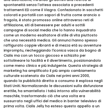
spontaneità senza l'attesa associata a precedenti
trattamenti ED come il Viagra. Confezionato in sacchetti
colorati e portatili con sapori di frutta come arancio o
fragola, è stato promosso online attraverso reti di
affiliazione, siti di benessere per adulti e sottili
campagne di social media che lo hanno inquadrato
come un moderno esaltatore di stile di vita piuttosto
che una necessità medica. Gli annunci hanno spesso
raffigurato coppie vibranti e di mezza età su avventure
impromptu, riecheggiando l'iconica vasca da bagno di
Cialis ma con un tocco giocoso e schizzito per
sottolineare la facilità e il divertimento, posizionandolo
come meno clinico e più indulgente. Questa strategia di
marketing ha amplificato il più ampio cambiamento
culturale scatenato da Cialis nei primi anni 2000,
quando la pubblicità diretta a consumo è esplosa negli
Stati Uniti. Normalizzando le discussioni sulla disfunzione
erettile, ha smantellato i tabù intorno alla vulnerabilità
maschile, trasformando ciò che una volta era
sussurrato negli uffici del medico in banter televisivo di
prima volta. Cialis Jelly ha esteso questo appello a un