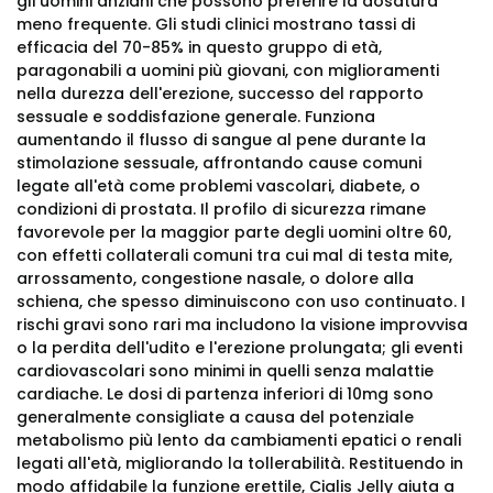
gli uomini anziani che possono preferire la dosatura
meno frequente. Gli studi clinici mostrano tassi di
efficacia del 70-85% in questo gruppo di età,
paragonabili a uomini più giovani, con miglioramenti
nella durezza dell'erezione, successo del rapporto
sessuale e soddisfazione generale. Funziona
aumentando il flusso di sangue al pene durante la
stimolazione sessuale, affrontando cause comuni
legate all'età come problemi vascolari, diabete, o
condizioni di prostata. Il profilo di sicurezza rimane
favorevole per la maggior parte degli uomini oltre 60,
con effetti collaterali comuni tra cui mal di testa mite,
arrossamento, congestione nasale, o dolore alla
schiena, che spesso diminuiscono con uso continuato. I
rischi gravi sono rari ma includono la visione improvvisa
o la perdita dell'udito e l'erezione prolungata; gli eventi
cardiovascolari sono minimi in quelli senza malattie
cardiache. Le dosi di partenza inferiori di 10mg sono
generalmente consigliate a causa del potenziale
metabolismo più lento da cambiamenti epatici o renali
legati all'età, migliorando la tollerabilità. Restituendo in
modo affidabile la funzione erettile, Cialis Jelly aiuta a