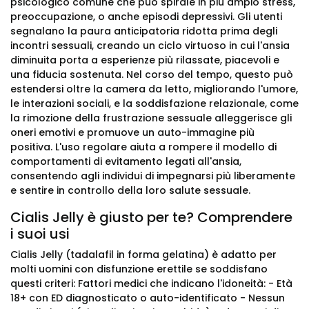
psicologico comune che può spirale in più ampio stress,
preoccupazione, o anche episodi depressivi. Gli utenti
segnalano la paura anticipatoria ridotta prima degli
incontri sessuali, creando un ciclo virtuoso in cui l'ansia
diminuita porta a esperienze più rilassate, piacevoli e
una fiducia sostenuta. Nel corso del tempo, questo può
estendersi oltre la camera da letto, migliorando l'umore,
le interazioni sociali, e la soddisfazione relazionale, come
la rimozione della frustrazione sessuale alleggerisce gli
oneri emotivi e promuove un auto-immagine più
positiva. L'uso regolare aiuta a rompere il modello di
comportamenti di evitamento legati all'ansia,
consentendo agli individui di impegnarsi più liberamente
e sentire in controllo della loro salute sessuale.
Cialis Jelly è giusto per te? Comprendere
i suoi usi
Cialis Jelly (tadalafil in forma gelatina) è adatto per
molti uomini con disfunzione erettile se soddisfano
questi criteri: Fattori medici che indicano l'idoneità: - Età
18+ con ED diagnosticato o auto-identificato - Nessun