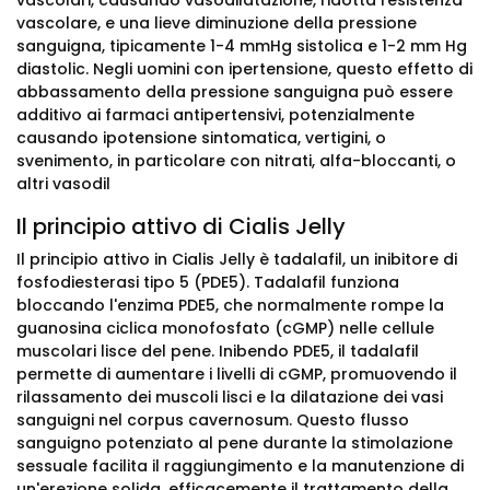
vascolari, causando vasodilatazione, ridotta resistenza
vascolare, e una lieve diminuzione della pressione
sanguigna, tipicamente 1-4 mmHg sistolica e 1-2 mm Hg
diastolic. Negli uomini con ipertensione, questo effetto di
abbassamento della pressione sanguigna può essere
additivo ai farmaci antipertensivi, potenzialmente
causando ipotensione sintomatica, vertigini, o
svenimento, in particolare con nitrati, alfa-bloccanti, o
altri vasodil
Il principio attivo di Cialis Jelly
Il principio attivo in Cialis Jelly è tadalafil, un inibitore di
fosfodiesterasi tipo 5 (PDE5). Tadalafil funziona
bloccando l'enzima PDE5, che normalmente rompe la
guanosina ciclica monofosfato (cGMP) nelle cellule
muscolari lisce del pene. Inibendo PDE5, il tadalafil
permette di aumentare i livelli di cGMP, promuovendo il
rilassamento dei muscoli lisci e la dilatazione dei vasi
sanguigni nel corpus cavernosum. Questo flusso
sanguigno potenziato al pene durante la stimolazione
sessuale facilita il raggiungimento e la manutenzione di
un'erezione solida, efficacemente il trattamento della