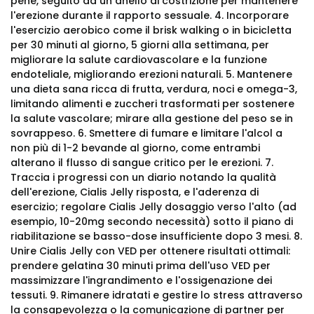
pene, seguito da un anello di costrizione per mantenere
l'erezione durante il rapporto sessuale. 4. Incorporare
l'esercizio aerobico come il brisk walking o in bicicletta
per 30 minuti al giorno, 5 giorni alla settimana, per
migliorare la salute cardiovascolare e la funzione
endoteliale, migliorando erezioni naturali. 5. Mantenere
una dieta sana ricca di frutta, verdura, noci e omega-3,
limitando alimenti e zuccheri trasformati per sostenere
la salute vascolare; mirare alla gestione del peso se in
sovrappeso. 6. Smettere di fumare e limitare l'alcol a
non più di 1-2 bevande al giorno, come entrambi
alterano il flusso di sangue critico per le erezioni. 7.
Traccia i progressi con un diario notando la qualità
dell'erezione, Cialis Jelly risposta, e l'aderenza di
esercizio; regolare Cialis Jelly dosaggio verso l'alto (ad
esempio, 10-20mg secondo necessità) sotto il piano di
riabilitazione se basso-dose insufficiente dopo 3 mesi. 8.
Unire Cialis Jelly con VED per ottenere risultati ottimali:
prendere gelatina 30 minuti prima dell'uso VED per
massimizzare l'ingrandimento e l'ossigenazione dei
tessuti. 9. Rimanere idratati e gestire lo stress attraverso
la consapevolezza o la comunicazione di partner per