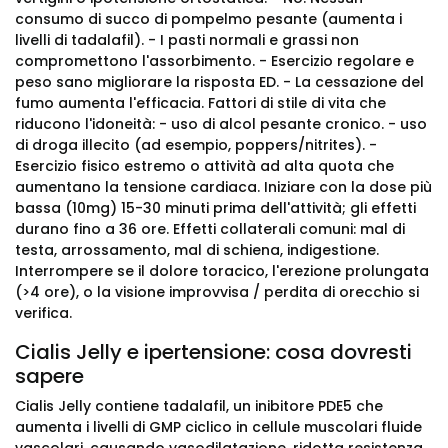
consumo di succo di pompelmo pesante (aumenta i
livelli di tadalafil). - I pasti normali e grassi non
compromettono l'assorbimento. - Esercizio regolare e
peso sano migliorare la risposta ED. - La cessazione del
fumo aumenta l'efficacia. Fattori di stile di vita che
riducono l'idoneità: - uso di alcol pesante cronico. - uso
di droga illecito (ad esempio, poppers/nitrites). -
Esercizio fisico estremo o attività ad alta quota che
aumentano la tensione cardiaca. Iniziare con la dose più
bassa (10mg) 15-30 minuti prima dell'attività; gli effetti
durano fino a 36 ore. Effetti collaterali comuni: mal di
testa, arrossamento, mal di schiena, indigestione.
Interrompere se il dolore toracico, l'erezione prolungata
(>4 ore), o la visione improvvisa / perdita di orecchio si
verifica.
Cialis Jelly e ipertensione: cosa dovresti
sapere
Cialis Jelly contiene tadalafil, un inibitore PDE5 che
aumenta i livelli di GMP ciclico in cellule muscolari fluide