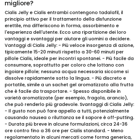
migliore?
Cialis Jelly e Cialis entrambi contengono tadalafil, il
principio attivo per il trattamento della disfunzione
erettile, ma differiscono in forma, assorbimento e
l'esperienza dell'utente. Ecco una ripartizione dei loro
vantaggi e svantaggi per aiutare gli uomini a decidere.
Vantaggi di Cialis Jelly: - Più veloce insorgenza di azione,
tipicamente 15-20 minuti rispetto a 30-60 minuti per
pillole Cialis, ideale per incontri spontanei. - Più facile da
consumare, soprattutto per coloro che lottano con
ingoiare pillole; nessuna acqua necessaria siccome si
dissolve rapidamente sotto la lingua. - Più discreto e
portatile, simile a un sachet gel aromatizzato alla frutta
che è facile da trasportare. - Spesso disponibile in
varietà aromatizzate (per esempio, fragola, arancio),
che può renderlo più gradevole. Svantaggi di Cialis Jelly:
- Il gusto non può fare appello a tutti, potenzialmente
causando nausea o riluttanza se il sapore è off-putting.
- Durata più breve in alcune formulazioni, circa 24-36
ore contro fino a 36 ore per Cialis standard. - Meno
regolamentato in alcuni mercati come forma generica,