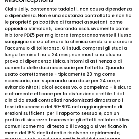
Cialis Jelly, contenente tadalafil, non causa dipendenza
o dipendenza. Non è una sostanza controllata e non ha
le proprietà psicoattive di farmaci assuefanti come
oppioidi o stimolanti, lavorando esclusivamente come
inibitore PDE5 per migliorare temporaneamente il flusso
sanguigno senza alterare la chimica cerebrale o creare
l'accumulo di tolleranza. Gli studi, compresi gli studi a
lungo termine fino a 24 mesi, non mostrano alcuna
prova di dipendenza fisica, sintomi di astinenza o di
aumento delle dosi necessarie per l'effetto. Quando
usato correttamente - tipicamente 20 mg come
necessario, non superando una dose per 24 ore, e
evitando nitrati, alcol eccessivo, o pompelmo - è sicuro
e altamente efficace per la disfunzione erettile. I dati
clinici da studi controllati randomizzati dimostrano i
tassi di successo del 60-80% nel raggiungimento di
erezioni sufficienti per il rapporto sessuale, con un
profilo di sicurezza favorevole: gli effetti collaterali lievi
comuni come mal di testa o il lavaggio si verificano in
meno del 15% degli utenti e risolvono rapidamente,