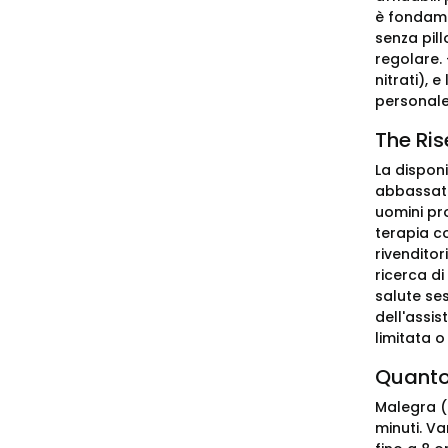
è fondamen
senza pill
regolare. 
nitrati), 
personale
The Ris
La dispon
abbassato
uomini pro
terapia co
rivenditor
ricerca d
salute ses
dell'assis
limitata o
Quanto 
Malegra (c
minuti. Va