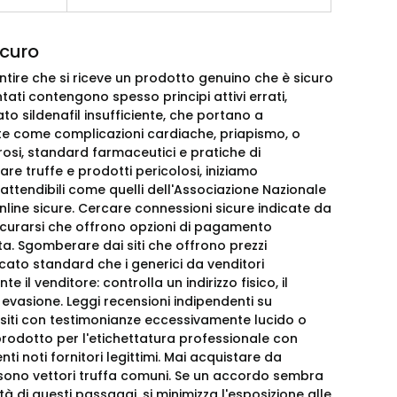
icuro
tire che si riceve un prodotto genuino che è sicuro
ati contengono spesso principi attivi errati,
to sildenafil insufficiente, che portano a
salute come complicazioni cardiache, priapismo, o
gorosi, standard farmaceutici e pratiche di
e truffe e prodotti pericolosi, iniziamo
 attendibili come quelli dell'Associazione Nazionale
line sicure. Cercare connessioni sicure indicate da
ssicurarsi che offrono opzioni di pagamento
uta. Sgomberare dai siti che offrono prezzi
cato standard che i generici da venditori
 venditore: controlla un indirizzo fisico, il
 evasione. Leggi recensioni indipendenti su
o siti con testimonianze eccessivamente lucido o
rodotto per l'etichettatura professionale con
i noti fornitori legittimi. Mai acquistare da
i sono vettori truffa comuni. Se un accordo sembra
 di questi passaggi, si minimizza l'esposizione alle