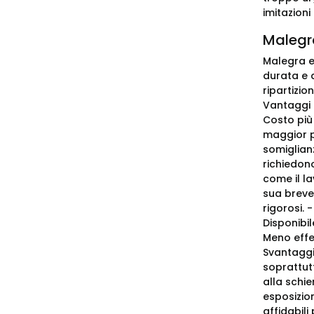
imitazion
Malegra
Malegra e 
durata e a
ripartizio
Vantaggi d
Costo più
maggior p
somiglianz
richiedono
come il l
sua breve
rigorosi. 
Disponibi
Meno effet
Svantaggi 
soprattutt
alla schie
esposizion
affidabili