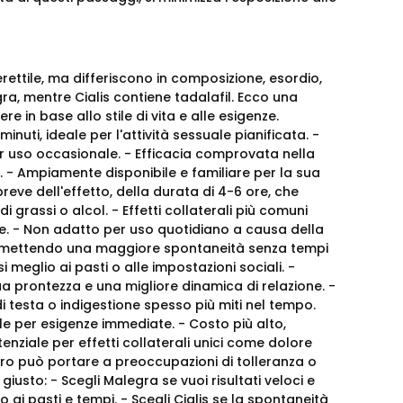
rettile, ma differiscono in composizione, esordio,
agra, mentre Cialis contiene tadalafil. Ecco una
e in base allo stile di vita e alle esigenze.
nuti, ideale per l'attività sessuale pianificata. -
 uso occasionale. - Efficacia comprovata nella
 - Ampiamente disponibile e familiare per la sua
reve dell'effetto, della durata di 4-6 ore, che
i grassi o alcol. - Effetti collaterali più comuni
ne. - Non adatto per uso quotidiano a causa della
 permettendo una maggiore spontaneità senza tempi
meglio ai pasti o alle impostazioni sociali. -
a prontezza e una migliore dinamica di relazione. -
 di testa o indigestione spesso più miti nel tempo.
eale per esigenze immediate. - Costo più alto,
nziale per effetti collaterali unici come dolore
iero può portare a preoccupazioni di tolleranza o
iusto: - Scegli Malegra se vuoi risultati veloci e
 ai pasti e tempi. - Scegli Cialis se la spontaneità