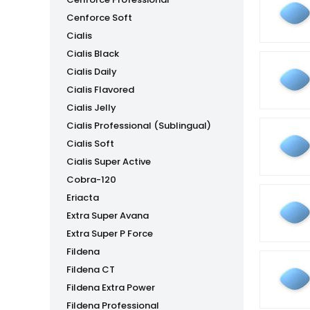
Cenforce Soft
Cialis
Cialis Black
Cialis Daily
Cialis Flavored
Cialis Jelly
Cialis Professional (Sublingual)
Cialis Soft
Cialis Super Active
Cobra-120
Eriacta
Extra Super Avana
Extra Super P Force
Fildena
Fildena CT
Fildena Extra Power
Fildena Professional