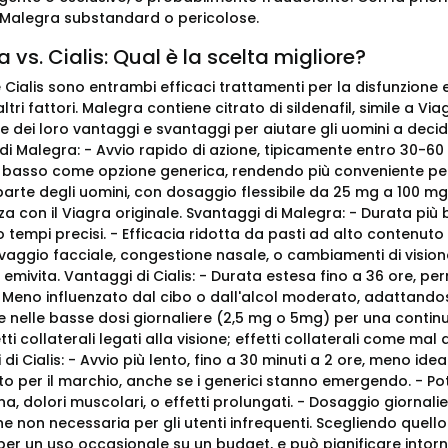
i Malegra substandard o pericolose.
 vs. Cialis: Qual è la scelta migliore?
Cialis sono entrambi efficaci trattamenti per la disfunzione e
ltri fattori. Malegra contiene citrato di sildenafil, simile a Vi
ne dei loro vantaggi e svantaggi per aiutare gli uomini a decider
i Malegra: - Avvio rapido di azione, tipicamente entro 30-60 mi
 basso come opzione generica, rendendo più conveniente per
arte degli uomini, con dosaggio flessibile da 25 mg a 100 mg.
a con il Viagra originale. Svantaggi di Malegra: - Durata più b
 tempi precisi. - Efficacia ridotta da pasti ad alto contenuto d
avaggio facciale, congestione nasale, o cambiamenti di visio
 emivita. Vantaggi di Cialis: - Durata estesa fino a 36 ore,
- Meno influenzato dal cibo o dall'alcol moderato, adattandosi 
le nelle basse dosi giornaliere (2,5 mg o 5mg) per una continu
ti collaterali legati alla visione; effetti collaterali come mal
di Cialis: - Avvio più lento, fino a 30 minuti a 2 ore, meno id
o per il marchio, anche se i generici stanno emergendo. - Pote
na, dolori muscolari, o effetti prolungati. - Dosaggio giornal
e non necessaria per gli utenti infrequenti. Scegliendo quello g
 per un uso occasionale su un budget, e può pianificare intorno