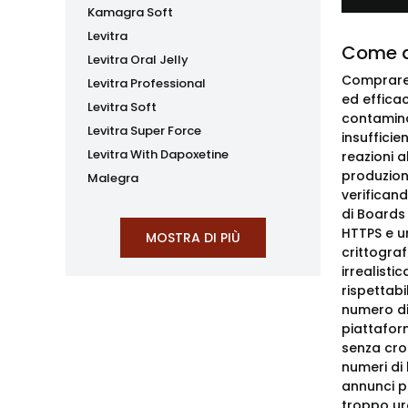
Kamagra Soft
Levitra
Come a
Levitra Oral Jelly
Comprare 
Levitra Professional
ed effica
Levitra Soft
contaminan
Levitra Super Force
insufficie
Levitra With Dapoxetine
reazioni a
produzion
Malegra
verificand
di Boards
HTTPS e un
crittograf
irrealist
rispettabi
numero di 
piattafor
senza cro
numeri di 
annunci p
troppo urg