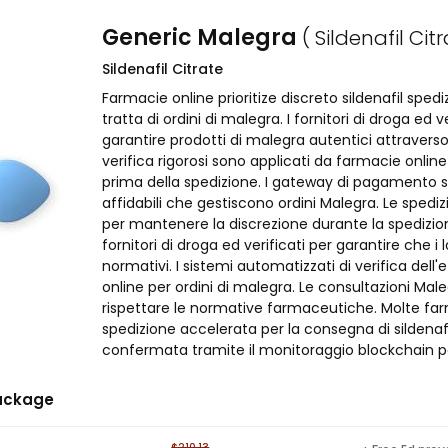
Generic Malegra
( Sildenafil Citr
Sildenafil Citrate
Farmacie online prioritize discreto sildenafil spedi
tratta di ordini di malegra. I fornitori di droga ed
garantire prodotti di malegra autentici attraverso m
verifica rigorosi sono applicati da farmacie online
prima della spedizione. I gateway di pagamento si
affidabili che gestiscono ordini Malegra. Le sped
per mantenere la discrezione durante la spedizion
fornitori di droga ed verificati per garantire che i
normativi. I sistemi automatizzati di verifica dell'
online per ordini di malegra. Le consultazioni Mal
rispettare le normative farmaceutiche. Molte far
spedizione accelerata per la consegna di sildenaf
confermata tramite il monitoraggio blockchain per 
ackage
$210.13