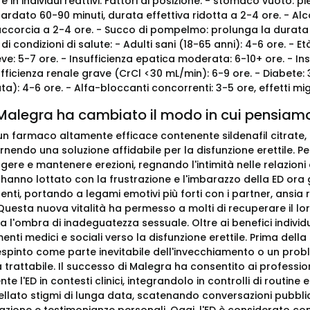
re in individui reattivi. Fattori di posizione: - stomaco vuoto: 
ritardato 60-90 minuti, durata effettiva ridotta a 2-4 ore. - 
ccorcia a 2-4 ore. - Succo di pompelmo: prolunga la durata a
 di condizioni di salute: - Adulti sani (18-65 anni): 4-6 ore. -
eve: 5-7 ore. - Insufficienza epatica moderata: 6-10+ ore. - In
ufficienza renale grave (CrCl <30 mL/min): 6-9 ore. - Diabete: 
ta): 4-6 ore. - Alfa-bloccanti concorrenti: 3-5 ore, effetti m
alegra ha cambiato il modo in cui pensiamo 
n farmaco altamente efficace contenente sildenafil citrate, ha 
endo una soluzione affidabile per la disfunzione erettile. Pe
gere e mantenere erezioni, regnando l'intimità nelle relazioni 
 hanno lottato con la frustrazione e l'imbarazzo della ED or
enti, portando a legami emotivi più forti con i partner, ansia
uesta nuova vitalità ha permesso a molti di recuperare il loro
za l'ombra di inadeguatezza sessuale. Oltre ai benefici indiv
nti medici e sociali verso la disfunzione erettile. Prima della 
 respinto come parte inevitabile dell'invecchiamento o un pro
a trattabile. Il successo di Malegra ha consentito ai profession
e l'ED in contesti clinici, integrandolo in controlli di routi
llato stigmi di lunga data, scatenando conversazioni pubbli