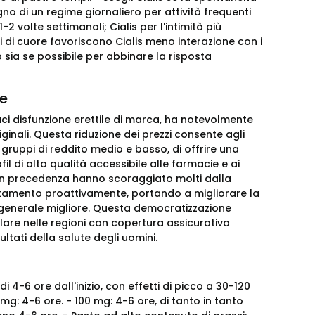
no di un regime giornaliero per attività frequenti
 volte settimanali; Cialis per l'intimità più
i di cuore favoriscono Cialis meno interazione con i
o sia se possibile per abbinare la risposta
te
aci disfunzione erettile di marca, ha notevolmente
inali. Questa riduzione dei prezzi consente agli
gruppi di reddito medio e basso, di offrire una
il di alta qualità accessibile alle farmacie e ai
he in precedenza hanno scoraggiato molti dalla
attamento proattivamente, portando a migliorare la
re generale migliore. Questa democratizzazione
olare nelle regioni con copertura assicurativa
ltati della salute degli uomini.
i 4-6 ore dall'inizio, con effetti di picco a 30-120
 mg: 4-6 ore. - 100 mg: 4-6 ore, di tanto in tanto