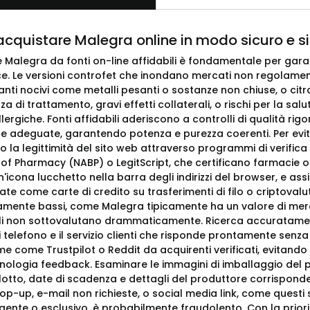
cquistare Malegra online in modo sicuro e s
Malegra da fonti on-line affidabili è fondamentale per garan
ce. Le versioni controfet che inondano mercati non regolament
ti nocivi come metalli pesanti o sostanze non chiuse, o citra
nza di trattamento, gravi effetti collaterali, o rischi per la 
llergiche. Fonti affidabili aderiscono a controlli di qualità ri
e adeguate, garantendo potenza e purezza coerenti. Per evitar
o la legittimità del sito web attraverso programmi di verifica
 of Pharmacy (NABP) o LegitScript, che certificano farmacie on
'icona lucchetto nella barra degli indirizzi del browser, e a
ate come carte di credito su trasferimenti di filo o criptoval
icamente bassi, come Malegra tipicamente ha un valore di mer
li non sottovalutano drammaticamente. Ricerca accuratamente il
telefono e il servizio clienti che risponde prontamente senza
me come Trustpilot o Reddit da acquirenti verificati, evitand
nologia feedback. Esaminare le immagini di imballaggio del p
lotto, date di scadenza e dettagli del produttore corrispondent
op-up, e-mail non richieste, o social media link, come quest
ente o esclusivo, è probabilmente fraudolento. Con la priorità