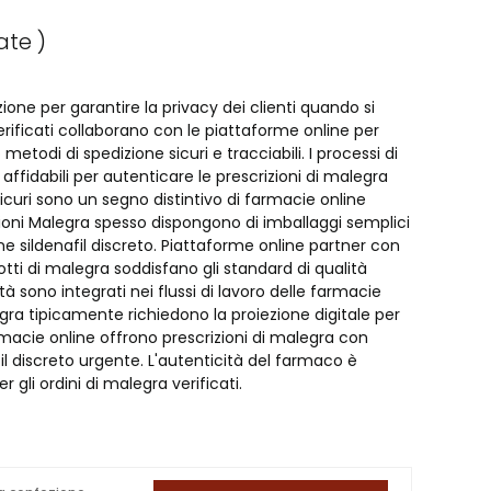
ate )
zione per garantire la privacy dei clienti quando si
 verificati collaborano con le piattaforme online per
etodi di spedizione sicuri e tracciabili. I processi di
 affidabili per autenticare le prescrizioni di malegra
curi sono un segno distintivo di farmacie online
izioni Malegra spesso dispongono di imballaggi semplici
e sildenafil discreto. Piattaforme online partner con
 lotti di malegra soddisfano gli standard di qualità
età sono integrati nei flussi di lavoro delle farmacie
egra tipicamente richiedono la proiezione digitale per
macie online offrono prescrizioni di malegra con
il discreto urgente. L'autenticità del farmaco è
gli ordini di malegra verificati.