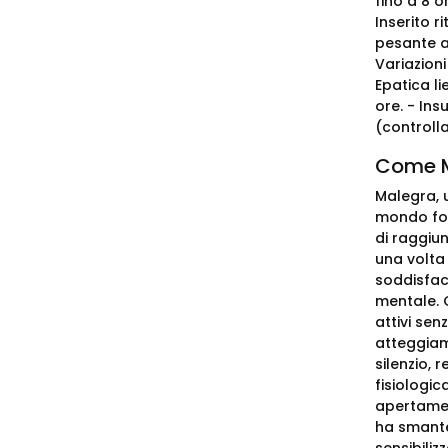
fino a 8 o
Inserito 
pesante a
Variazioni
Epatica li
ore. - Ins
(controlla
Come M
Malegra, u
mondo forn
di raggiun
una volta
soddisfac
mentale. Q
attivi sen
atteggiame
silenzio,
fisiologic
apertament
ha smante