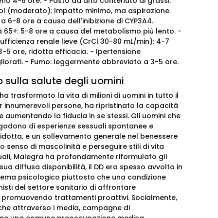
pieno 4-6 ore. - Pasto ad alto contenuto di grassi:
Alcol (moderato): Impatto minimo, ma aspirazione
 6-8 ore a causa dell'inibizione di CYP3A4.
 Età 65+: 5-8 ore a causa del metabolismo più lento. -
sufficienza renale lieve (CrCl 30-80 mL/min): 4-7
3-5 ore, ridotta efficacia. - Ipertensione
igliorati. - Fumo: leggermente abbreviato a 3-5 ore.
sulla salute degli uomini
trasformato la vita di milioni di uomini in tutto il
r innumerevoli persone, ha ripristinato la capacità
e aumentando la fiducia in se stessi. Gli uomini che
a godono di esperienze sessuali spontanee e
 ridotta, e un sollevamento generale nel benessere
 senso di mascolinità e perseguire stili di vita
iduali, Malegra ha profondamente riformulato gli
sua diffusa disponibilità, il DD era spesso avvolto in
blema psicologico piuttosto che una condizione
isti del settore sanitario di affrontare
ne e promuovendo trattamenti proattivi. Socialmente,
che attraverso i media, campagne di