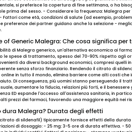
tale, si preferisce la copertura di fine settimana, o ha bisog
ole prima del sesso. - Considerare la frequenza: Malegra per 1-2
- Fattori come età, condizioni di salute (ad esempio, problem
e le preferenze dei partner guidano anche la selezione - megli
.
e of Generic Malegra: Che cosa significa per 
ibilità di Malegra generico, un'alternativa economica ai farm
 le spese di trattamento, spesso del 70-90% rispetto agli orig
venienti da diversi background economici, compresi quelli in 
erente senza sforzo finanziario. Rendendo il citrato di sildenaf
i online in tutto il mondo, elimina barriere come alti costi c
i aiuto. Di conseguenza, più uomini stanno perseguendo il tr
suale, aumentare la fiducia, relazioni più forti, e il benesse
tenza ED espande l'accesso all'assistenza sanitaria, in partic
 alti prezzi dei farmaci, favorendo una maggiore equità nei risu
dura Malegra? Durata degli effetti
itrato di sildenafil) tipicamente fornisce effetti della durata d
riazioni di dosaggio: - 25 mg: 3-5 ore di durata effettiva. - 50