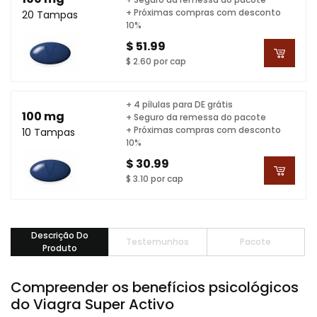
+ Próximas compras com desconto
20 Tampas
10%
$ 51.99
$ 2.60 por cap
+ 4 pílulas para DE grátis
100 mg
+ Seguro da remessa do pacote
+ Próximas compras com desconto
10 Tampas
10%
$ 30.99
$ 3.10 por cap
Descrição Do
Testemunhos
Pacote
Produto
Compreender os benefícios psicológicos
do Viagra Super Activo