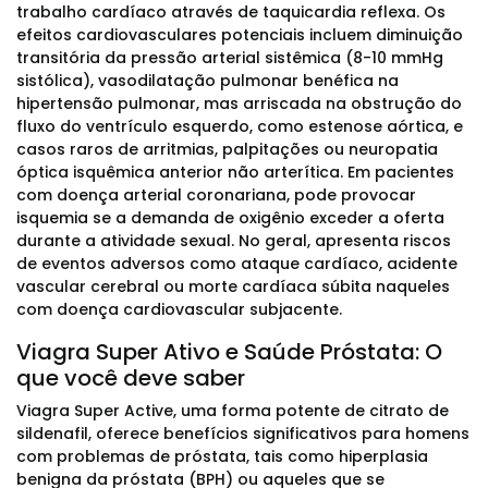
trabalho cardíaco através de taquicardia reflexa. Os
efeitos cardiovasculares potenciais incluem diminuição
transitória da pressão arterial sistêmica (8-10 mmHg
sistólica), vasodilatação pulmonar benéfica na
hipertensão pulmonar, mas arriscada na obstrução do
fluxo do ventrículo esquerdo, como estenose aórtica, e
casos raros de arritmias, palpitações ou neuropatia
óptica isquêmica anterior não arterítica. Em pacientes
com doença arterial coronariana, pode provocar
isquemia se a demanda de oxigênio exceder a oferta
durante a atividade sexual. No geral, apresenta riscos
de eventos adversos como ataque cardíaco, acidente
vascular cerebral ou morte cardíaca súbita naqueles
com doença cardiovascular subjacente.
Viagra Super Ativo e Saúde Próstata: O
que você deve saber
Viagra Super Active, uma forma potente de citrato de
sildenafil, oferece benefícios significativos para homens
com problemas de próstata, tais como hiperplasia
benigna da próstata (BPH) ou aqueles que se