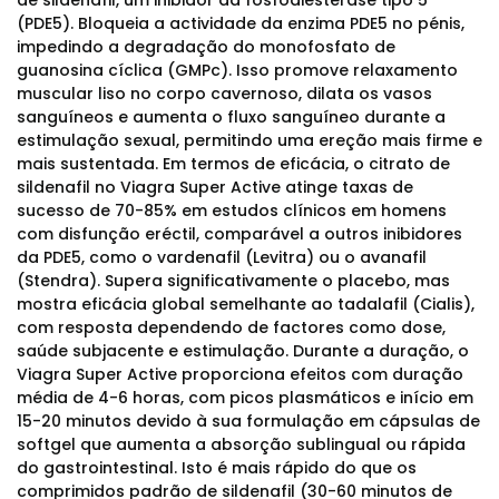
de sildenafil, um inibidor da fosfodiesterase tipo 5
(PDE5). Bloqueia a actividade da enzima PDE5 no pénis,
impedindo a degradação do monofosfato de
guanosina cíclica (GMPc). Isso promove relaxamento
muscular liso no corpo cavernoso, dilata os vasos
sanguíneos e aumenta o fluxo sanguíneo durante a
estimulação sexual, permitindo uma ereção mais firme e
mais sustentada. Em termos de eficácia, o citrato de
sildenafil no Viagra Super Active atinge taxas de
sucesso de 70-85% em estudos clínicos em homens
com disfunção eréctil, comparável a outros inibidores
da PDE5, como o vardenafil (Levitra) ou o avanafil
(Stendra). Supera significativamente o placebo, mas
mostra eficácia global semelhante ao tadalafil (Cialis),
com resposta dependendo de factores como dose,
saúde subjacente e estimulação. Durante a duração, o
Viagra Super Active proporciona efeitos com duração
média de 4-6 horas, com picos plasmáticos e início em
15-20 minutos devido à sua formulação em cápsulas de
softgel que aumenta a absorção sublingual ou rápida
do gastrointestinal. Isto é mais rápido do que os
comprimidos padrão de sildenafil (30-60 minutos de