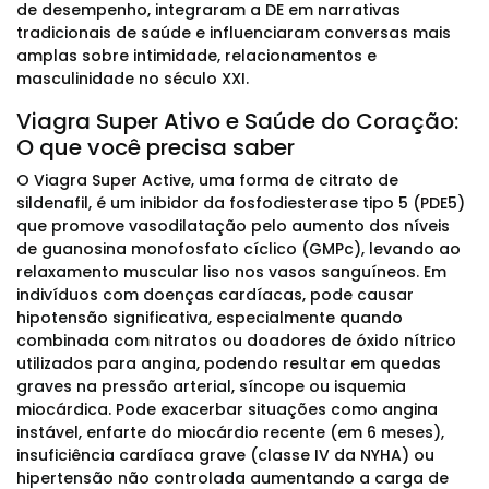
de desempenho, integraram a DE em narrativas
tradicionais de saúde e influenciaram conversas mais
amplas sobre intimidade, relacionamentos e
masculinidade no século XXI.
Viagra Super Ativo e Saúde do Coração:
O que você precisa saber
O Viagra Super Active, uma forma de citrato de
sildenafil, é um inibidor da fosfodiesterase tipo 5 (PDE5)
que promove vasodilatação pelo aumento dos níveis
de guanosina monofosfato cíclico (GMPc), levando ao
relaxamento muscular liso nos vasos sanguíneos. Em
indivíduos com doenças cardíacas, pode causar
hipotensão significativa, especialmente quando
combinada com nitratos ou doadores de óxido nítrico
utilizados para angina, podendo resultar em quedas
graves na pressão arterial, síncope ou isquemia
miocárdica. Pode exacerbar situações como angina
instável, enfarte do miocárdio recente (em 6 meses),
insuficiência cardíaca grave (classe IV da NYHA) ou
hipertensão não controlada aumentando a carga de