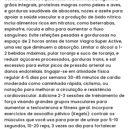
grãos integrais, proteínas magras como peixes e aves,
e gorduras saudáveis de abacates, nozes e azeite para
apoiar a saúde vascular e a produção de óxido nítrico.
Inclui alimentos ricos em nitratos, como beterrabas,
espinafre, rúcula e alho para aumentar o fluxo
sanguíneo. Evite refeições pesadas e gordurosas no
espaço de 2 horas antes de tomar Viagra Super Active,
uma vez que diminuem a absorção. Limitar o álcool a 1-
2 bebidas máximas, pular toranja e suco de toranja, e
reduzir açúcares processados, gorduras trans, e sal
excessivo para evitar picos de pressão arterial ou
danos endoteliais. Engajar-se em atividade física
regular 4-5 dias por semana: 30-45 minutos de cardio
moderada como caminhada rápida, ciclismo, ou
natação para melhorar a circulação e resistência
cardiovascular. Adicione 2-3 sessões de treinamento de
força visando grandes grupos musculares para
aumentar a testosterona e fitness geral. Incorpore
exercícios de assoalho pélvico (Kegels): contrair os
músculos que você usa para parar de urinar por 5-10
segundos, 10-20 reps, 3 vezes ao dia para fortalecer