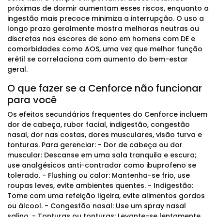
próximas de dormir aumentam esses riscos, enquanto a
ingestão mais precoce minimiza a interrupção. O uso a
longo prazo geralmente mostra melhoras neutras ou
discretas nos escores de sono em homens com DE e
comorbidades como AOS, uma vez que melhor função
erétil se correlaciona com aumento do bem-estar
geral.
O que fazer se a Cenforce não funcionar
para você
Os efeitos secundários frequentes do Cenforce incluem
dor de cabeça, rubor facial, indigestão, congestão
nasal, dor nas costas, dores musculares, visão turva e
tonturas. Para gerenciar: - Dor de cabeça ou dor
muscular: Descanse em uma sala tranquila e escura;
use analgésicos anti-contrador como ibuprofeno se
tolerado. - Flushing ou calor: Mantenha-se frio, use
roupas leves, evite ambientes quentes. - Indigestão:
Tome com uma refeição ligeira, evite alimentos gordos
ou álcool. - Congestão nasal: Use um spray nasal
salino. - Tonturas ou tonturas: Levante-se lentamente