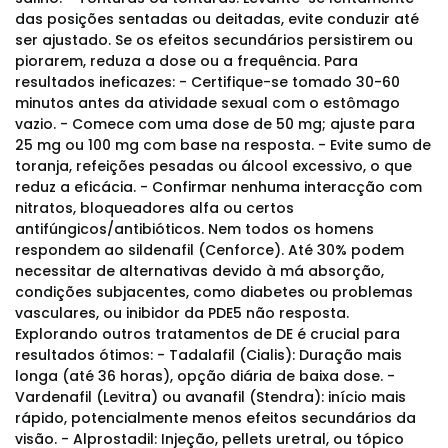
das posições sentadas ou deitadas, evite conduzir até
ser ajustado. Se os efeitos secundários persistirem ou
piorarem, reduza a dose ou a frequência. Para
resultados ineficazes: - Certifique-se tomado 30-60
minutos antes da atividade sexual com o estômago
vazio. - Comece com uma dose de 50 mg; ajuste para
25 mg ou 100 mg com base na resposta. - Evite sumo de
toranja, refeições pesadas ou álcool excessivo, o que
reduz a eficácia. - Confirmar nenhuma interacção com
nitratos, bloqueadores alfa ou certos
antifúngicos/antibióticos. Nem todos os homens
respondem ao sildenafil (Cenforce). Até 30% podem
necessitar de alternativas devido à má absorção,
condições subjacentes, como diabetes ou problemas
vasculares, ou inibidor da PDE5 não resposta.
Explorando outros tratamentos de DE é crucial para
resultados ótimos: - Tadalafil (Cialis): Duração mais
longa (até 36 horas), opção diária de baixa dose. -
Vardenafil (Levitra) ou avanafil (Stendra): início mais
rápido, potencialmente menos efeitos secundários da
visão. - Alprostadil: Injeção, pellets uretral, ou tópico