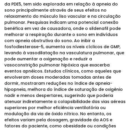
da PDE5, tem sido explorada em relação à apneia do
sono principalmente através de seus efeitos no
relaxamento do músculo liso vascular e na circulação
pulmonar. Pesquisas indicam uma potencial conexão
benéfica em vez de causadora, onde o sildenafil pode
melhorar a respiração durante o sono em indivíduos
com apneia obstrutiva do sono. Ao inibir a
fosfodiesterase-5, aumenta os níveis cíclicos de GMP,
levando à vasodilatação na vasculatura pulmonar, que
pode aumentar a oxigenação e reduzir a
vasoconstrição pulmonar hipóxica que exacerba
eventos apnéicos. Estudos clínicos, como aqueles que
envolveram doses moderadas tomadas antes de
dormir, mostraram reduções no índice de apneia-
hipopneia, melhora do índice de saturação de oxigênio
nadir e menos despertares, sugerindo que poderia
atenuar indiretamente a colapsibilidade das vias aéreas
superiores por melhor eficiência ventilatória ou
modulação da via de óxido nítrico. No entanto, os
efeitos variam pela dosagem, gravidade da AOS e
fatores do paciente, como obesidade ou condições