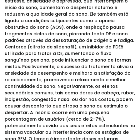
estresse, ansiedade e depressão, que interrompem o
início do sono, aumentam o despertar noturno e
reduzem a qualidade geral do sono. Ele também está
ligado a condições subjacentes como a apneia
obstrutiva do sono (AOS), onde a respiração pausa
fragmentos ciclos de sono, piorando tanto DE e sono
padrões através da dessaturação de oxigênio e fadiga.
Cenforce (citrato de sildenafil), um inibidor da PDE5
utilizado para tratar a DE, aumentando o fluxo
sanguíneo peniano, pode influenciar o sono de formas
mistas. Positivamente, o sucesso do tratamento alivia a
ansiedade de desempenho e melhora a satisfação do
relacionamento, promovendo relaxamento e melhor
continuidade do sono. Negativamente, os efeitos
secundários comuns, tais como dores de cabeça, rubor,
indigestão, congestão nasal ou dor nas costas, podem
causar desconforto que atrasa o sono ou estimula o
despertar. A insônia ocorre em uma pequena
porcentagem de usuários (cerca de 2-7%),
potencialmente devido aos seus efeitos estimulantes no
sistema vascular ou interferência com os estágios de
sono REM. O tempo é importante: doses noturnas