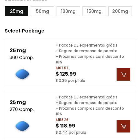
25mg
50mg
100mg
150mg
200mg
Select Package
+ Pacote DE experimental grátis
25 mg
+ Seguro da remessa do pacote
+ Próximas compras com desconto
360 Comp.
10%
$167.57
$ 125.99
$ 0.35 por pílula
+ Pacote DE experimental grátis
25 mg
+ Seguro da remessa do pacote
+ Próximas compras com desconto
270 Comp.
10%
$158.26
$ 118.99
$ 0.44 por pílula