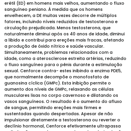
erétil (ED) em homens mais velhos, aumentando o fluxo
sanguíneo peniano. À medida que os homens
envelhecem, a DE muitas vezes decorre de múltiplos
fatores, incluindo níveis reduzidos de testosterona e
circulação prejudicada. Menos testosterona, que
naturalmente diminui após os 40 anos de idade, diminui
a libido e contribui para ereções mais fracas, afetando
a produção de óxido nítrico e saúde vascular.
Simultaneamente, problemas relacionados com a
idade, como a aterosclerose estreita artérias, reduzindo
o fluxo sanguíneo para o pênis durante a estimulação
sexual. Cenforce contra- estes inibindo a enzima PDE5,
que normalmente decompõe o monofosfato de
guanosina cíclica (GMPc). Esta inibição permite o
aumento dos níveis de GMPc, relaxando as células
musculares lisas no corpo cavernoso e dilatando os
vasos sanguíneos. O resultado é o aumento do afluxo
de sangue, permitindo ereções mais firmes e
sustentadas quando despertadas. Apesar de não
impulsionar diretamente a testosterona ou reverter o
declínio hormonal, Cenforce efetivamente ultrapassa