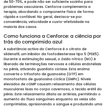
de 50-70%, e pode não ser suficiente sozinho para
problemas vasculares. Cenforce complementa a
terapia, abordando o componente físico de forma
rápida e confiável. No geral, destaca-se por
conveniência, velocidade e custo-efetividade na
maioria dos casos.
Como funciona a Cenforce: a ciência por
trás do comprimido azul
A substância activa do Cenforce é o citrato de
sildenafil, um inibidor da fosfodiesterase tipo 5 (PDE5).
Durante a estimulação sexual, o óxido nítrico (NO) é
liberado de terminações nervosas e células endoteliais
no pênis, ativando guanilato ciclase. Esta enzima
converte o trifosfato de guanosina (GTP) em
monofosfato de guanosina cíclica (GMPc). Níveis
elevados de cGMP causam relaxamento das células
musculares lisas no corpo cavernoso, o tecido erétil do
pênis. Este relaxamento dilata as artérias, permitindo o
aumento do fluxo sanguíneo enquanto as veias são
comprimidas, aprisionando o sangue e produzindo uma