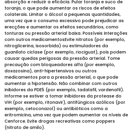
absorção e reduzir a eficácia. Pular toranja e suco de
toranja, o que pode aumentar os riscos de efeitos
colaterais. Limitar o álcool a pequenas quantidades,
uma vez que o consumo excessivo pode prejudicar as
erecções e aumentar os efeitos secundários, como
tonturas ou pressão arterial baixa. Possíveis interações
com outros medicamentosEvite nitratos (por exemplo,
nitroglicerina, isosorbida) ou estimuladores da
guanilato ciclase (por exemplo, riociguat), pois podem
causar quedas perigosas da pressão arterial. Tome
precaução com bloqueadores alfa (por exemplo,
doxazosina), anti-hipertensivos ou outros
medicamentos para a pressão arterial, o que pode
aumentar a hipotensão. Não combinar com outros
inibidores da PDE5 (por exemplo, tadalafil, vardenafil).
Informe se estiver a tomar inibidores da protease do
VIH (por exemplo, ritonavir), antifúngicos azólicos (por
exemplo, cetoconazol) ou antibióticos como a
eritromicina, uma vez que podem aumentar os níveis de
Cenforce. Evite drogas recreativas como poppers
(nitrato de amilo).