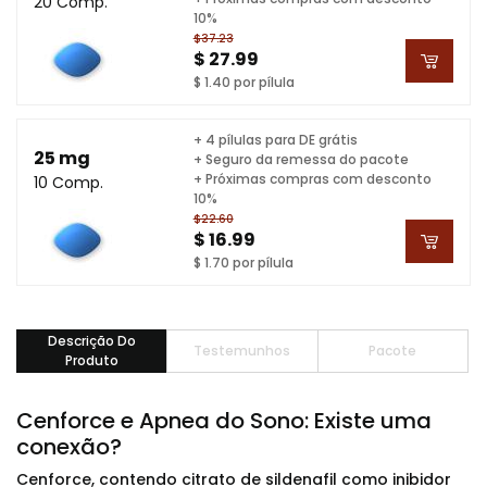
20 Comp.
10%
$37.23
$ 27.99
$ 1.40 por pílula
+ 4 pílulas para DE grátis
25 mg
+ Seguro da remessa do pacote
+ Próximas compras com desconto
10 Comp.
10%
$22.60
$ 16.99
$ 1.70 por pílula
Descrição Do
Testemunhos
Pacote
Produto
Cenforce e Apnea do Sono: Existe uma
conexão?
Cenforce, contendo citrato de sildenafil como inibidor