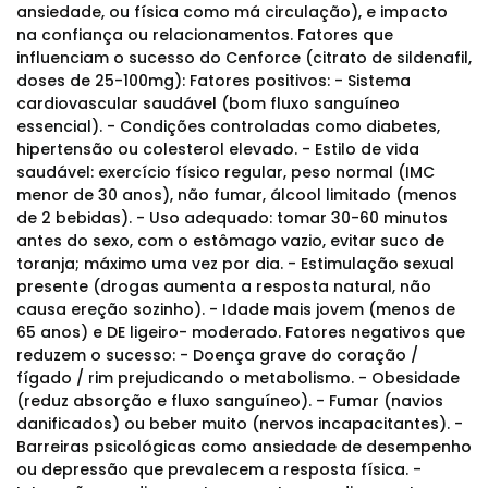
ansiedade, ou física como má circulação), e impacto
na confiança ou relacionamentos. Fatores que
influenciam o sucesso do Cenforce (citrato de sildenafil,
doses de 25-100mg): Fatores positivos: - Sistema
cardiovascular saudável (bom fluxo sanguíneo
essencial). - Condições controladas como diabetes,
hipertensão ou colesterol elevado. - Estilo de vida
saudável: exercício físico regular, peso normal (IMC
menor de 30 anos), não fumar, álcool limitado (menos
de 2 bebidas). - Uso adequado: tomar 30-60 minutos
antes do sexo, com o estômago vazio, evitar suco de
toranja; máximo uma vez por dia. - Estimulação sexual
presente (drogas aumenta a resposta natural, não
causa ereção sozinho). - Idade mais jovem (menos de
65 anos) e DE ligeiro- moderado. Fatores negativos que
reduzem o sucesso: - Doença grave do coração /
fígado / rim prejudicando o metabolismo. - Obesidade
(reduz absorção e fluxo sanguíneo). - Fumar (navios
danificados) ou beber muito (nervos incapacitantes). -
Barreiras psicológicas como ansiedade de desempenho
ou depressão que prevalecem a resposta física. -