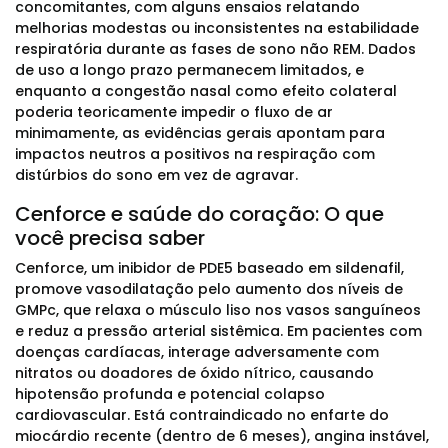
concomitantes, com alguns ensaios relatando
melhorias modestas ou inconsistentes na estabilidade
respiratória durante as fases de sono não REM. Dados
de uso a longo prazo permanecem limitados, e
enquanto a congestão nasal como efeito colateral
poderia teoricamente impedir o fluxo de ar
minimamente, as evidências gerais apontam para
impactos neutros a positivos na respiração com
distúrbios do sono em vez de agravar.
Cenforce e saúde do coração: O que
você precisa saber
Cenforce, um inibidor de PDE5 baseado em sildenafil,
promove vasodilatação pelo aumento dos níveis de
GMPc, que relaxa o músculo liso nos vasos sanguíneos
e reduz a pressão arterial sistêmica. Em pacientes com
doenças cardíacas, interage adversamente com
nitratos ou doadores de óxido nítrico, causando
hipotensão profunda e potencial colapso
cardiovascular. Está contraindicado no enfarte do
miocárdio recente (dentro de 6 meses), angina instável,