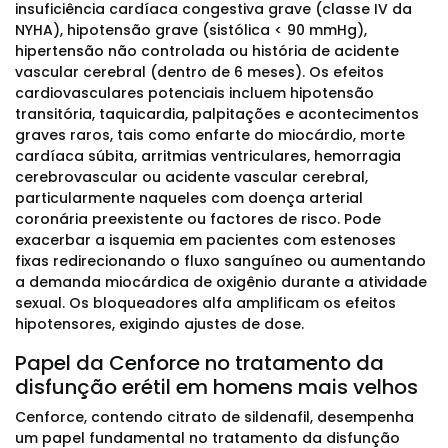
insuficiência cardíaca congestiva grave (classe IV da
NYHA), hipotensão grave (sistólica < 90 mmHg),
hipertensão não controlada ou história de acidente
vascular cerebral (dentro de 6 meses). Os efeitos
cardiovasculares potenciais incluem hipotensão
transitória, taquicardia, palpitações e acontecimentos
graves raros, tais como enfarte do miocárdio, morte
cardíaca súbita, arritmias ventriculares, hemorragia
cerebrovascular ou acidente vascular cerebral,
particularmente naqueles com doença arterial
coronária preexistente ou factores de risco. Pode
exacerbar a isquemia em pacientes com estenoses
fixas redirecionando o fluxo sanguíneo ou aumentando
a demanda miocárdica de oxigênio durante a atividade
sexual. Os bloqueadores alfa amplificam os efeitos
hipotensores, exigindo ajustes de dose.
Papel da Cenforce no tratamento da
disfunção erétil em homens mais velhos
Cenforce, contendo citrato de sildenafil, desempenha
um papel fundamental no tratamento da disfunção